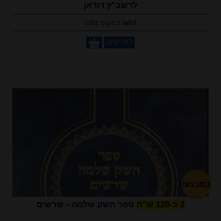
לרשב"ץ דוראן
₪69
במקום ₪82
לפרטים
במבצע!
2 ב-120 ש"ח
ספר חשק שלמה - שרשים