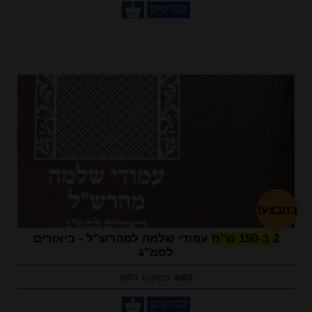
לפרטים
במבצע!
2 ב-150 ש"ח
עמודי שלמה למהרש"ל - ביאורים
לסמ"ג
₪80
במקום ₪93
לפרטים