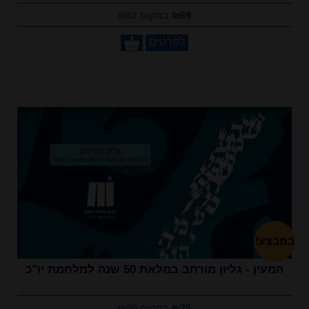
₪69
במקום ₪82
לפרטים
במבצע!
המעין - גליון מורחב במלאת 50 שנה למלחמת יו"כ
₪20
במקום ₪50