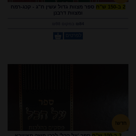
2 ב-150 ש"ח
ספר מצוות גדול עשין ח"ג - קכג-רמח
ומצוות דרבנן
₪84
במקום ₪98
לפרטים
חדש!
2 ב-100 ש"ח
ספר 'על הכל' לרבי משה מאיוורא