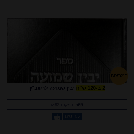
במבצע!
2 ב-120 ש"ח
יבין שמועה לרשב"ץ
₪69
במקום ₪82
לפרטים