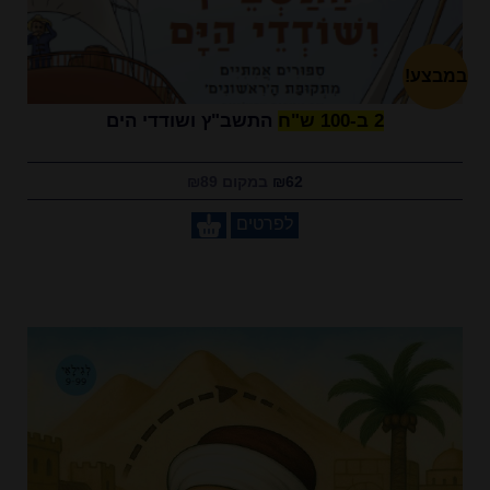
במבצע!
2 ב-100 ש"ח
התשב"ץ ושודדי הים
₪62
במקום ₪89
לפרטים