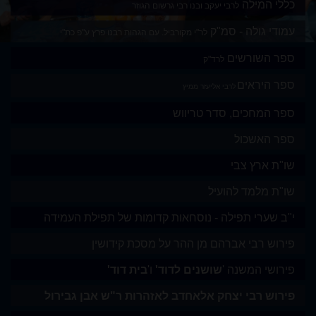
כללי המילה
לרבי יעקב ובנו רבי גרשום הגוזר
עמודי גולה - סמ"ק
לר"י מקורביל. עם הגהות רבנו פרץ ע"פ כת"י
ספר השורשים
לרד"ק
ספר היראים
לרבי אליעזר ממיץ
ספר המחכים, סדר טריווש
ספר האשכול
שו"ת ארץ צבי
שו"ת מלמד להועיל
י"ב שערי תפילה - נוסחאות קדומות של תפילת העמידה
פירוש רבי אברהם מן ההר על מסכת קידושין
פירושי המשנה
'
שושנים לדוד
'
ו
'
בית דוד
'
פירוש רבי יצחק אלאחדב לאזהרות ר"ש אבן גבירול