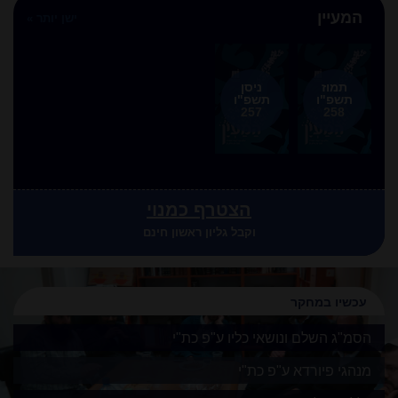
המעיין
ישן יותר »
תמוז
ניסן
תשפ"ו
תשפ"ו
257
258
הצטרף כמנוי
וקבל גליון ראשון חינם
עכשיו במחקר
הסמ"ג השלם ונושאי כליו
ע"פ כת"י
מנהגי פיורדא
ע"פ כת"י