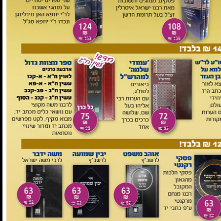
במבצע!
2 ב-100 ש"ח
ספר אמרכל הלכות המועדים
₪55
במקום ₪67
לפרטים