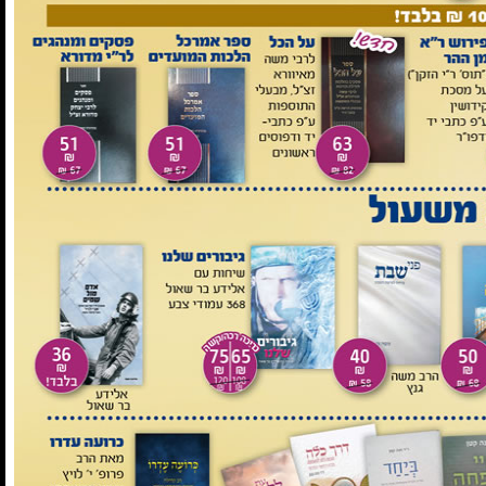
חדש!
2 ב-100 ש"ח
מעדני מלך על מסכת גיטין מאת ר"א
עטלינגר אחיו ותלמידו של בעל ערוך לנר
₪55
במקום ₪68
לפרטים