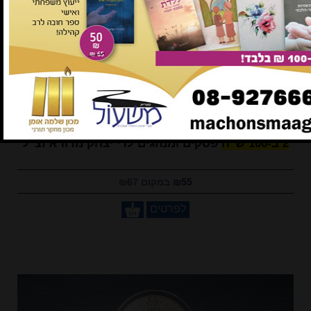
במבצע!
2 ב-100 ש"ח
פסקים ומנהגים לרי יצחק מדורא זצ"ל
₪55
במקום ₪67
לפרטים