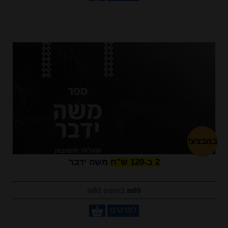
במבצע!
2 ב-120 ש"ח
משה ידבר
₪69
במקום ₪82
לפרטים