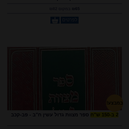
₪65
במקום ₪82
לפרטים
במבצע!
2 ב-150 ש"ח
ספר מצוות גדול עשין ח"ב - פב-קכב