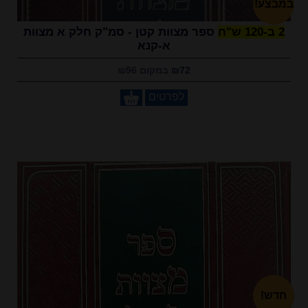
במבצע!
2 ב-120 ש"ח
ספר מצוות קטן - סמ"ק חלק א מצוות
א-קנא
₪72
במקום ₪96
לפרטים
חדש!