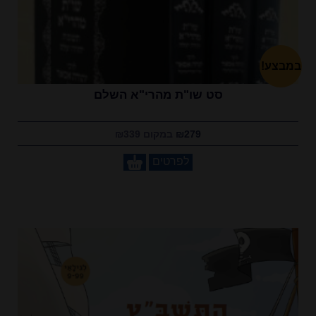
במבצע!
סט שו"ת מהרי"א השלם
₪279
במקום ₪339
לפרטים