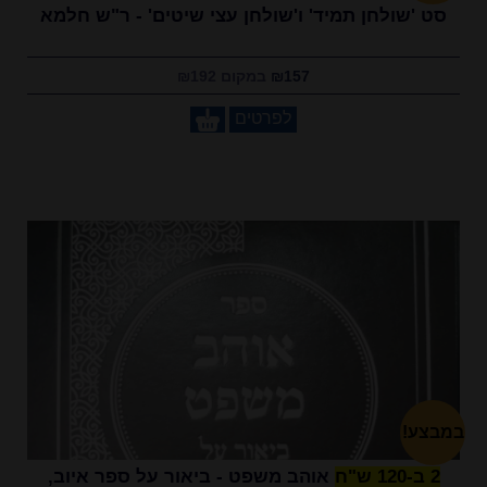
סט 'שולחן תמיד' ו'שולחן עצי שיטים' - ר"ש חלמא
₪157
במקום ₪192
לפרטים
במבצע!
2 ב-120 ש"ח
אוהב משפט - ביאור על ספר איוב,