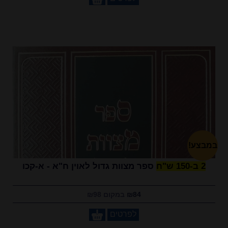
במבצע!
2 ב-150 ש"ח
ספר מצוות גדול לאוין ח"א - א-קכו
₪84
במקום ₪98
לפרטים