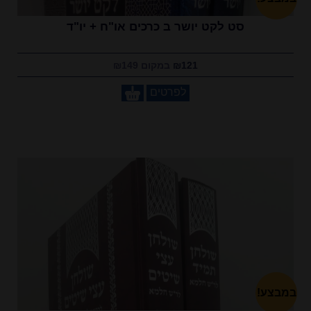
סט לקט יושר ב כרכים או"ח + יו"ד
₪121
במקום ₪149
לפרטים
במבצע!