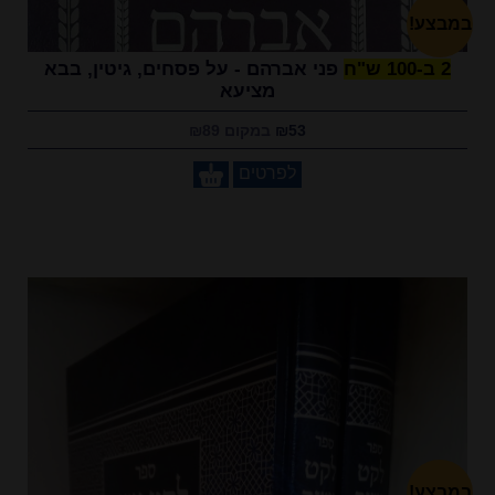
במבצע!
2 ב-100 ש"ח
פני אברהם - על פסחים, גיטין, בבא
מציעא
₪53
במקום ₪89
לפרטים
במבצע!