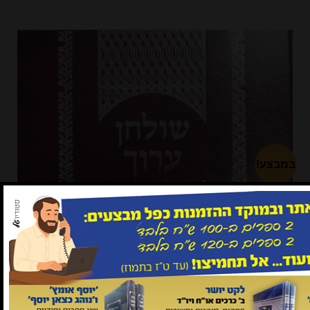
במבצע!
2 ב-150 ש"ח
שולחן ערוך לבעל מרכבת המשנה על
אה"ע
₪83
במקום ₪94
לפרטים