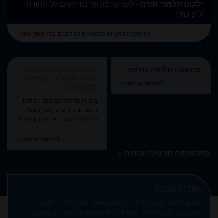
ילקוט תלמוד תורה -
לקט קדמון של מדרשים על התורה
ע"פ כת"י
להוספות והערות בנושאים הנידונים,
צרו קשר כאן »
מחשבון חלוקה צודקת
כנס בית הועד הרביעי -
תשרי תשפ"ג - לצפייה
להמשך קריאה »
לחצו כאן
בית הוועד לעריכת כתבי רבותינו –
הכנס הרביעי כ"ט תשרי תשפ"ג
[24/10] באולם 'בית חינוך עיוורים',
...
להמשך קריאה »
לפולמוסים תורניים נוספים »
אודות המכון
מכון שלמה אומן (ע"ר) הוא מכון מחקר תורני על-יד ישיבת
שעלבים. מוציא לאור מהדורות מתוקנות של ספרי קדמונים,