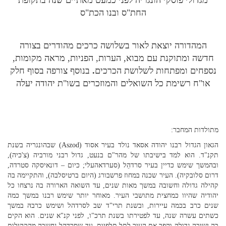
החת"ס ובנו הכת"ס
המהדורה יוצאת לאור בשלושה כרכים מהודרים בצורה
חדשה ומתוקנת עם מבוא, הערות, הפניות, מראה מקומות,
נספחים ומפתחות לשלושת הכרכים
.
בנוסף צורפה בסוף חלק
או"ח רשימת כל השואלים והמוזכרים בשו"ת יהודה יעלה
מתולדות המחבר:
הגאון הגדול רבנו יהודה אסאד נולד בעיר אסוד
Aszod)
) שבהונגריה בשנת
תקנ"ד. הוא למד בישיבתו של מהר"ם בנעט, גדול רבני מורביה (צ'כיה),
ובהמשך שימש כדיין בעיר סרדהֵל (סערדאהעלי; כיום – דונאיסקה סטרדה,
דרום סלובקיה). העיר שכנה במחוז פרשבורג (היום ברטיסלבה), והתקיימה בה
קהילה גדולה וחשובה במשך מאות שנים, עד השואה הארורה בה נרצחו כל
יהודיה שהיוו כמחצית מתושבי העיר. מאוחר יותר שימש רבנו במשך כמה
שנים כרב בכמה עיירות, ובשנת תרי"ד שב לסרדהל ושימש כרבהּ במשך
כשתים עשרה שנה, עד לפטירתו בשנת תרכ"ו, לפני קנ"א שנים. הוא הקים
בה ישיבה גדולה והפך את העיר לתל תלפיות, עד שסרדהל נחשבה מהקהילות