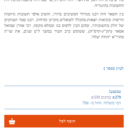
החשובות בהונגריה.
בין השאר היה רבנו מגדולי המשיבים בדורו, והשיב אלפי תשובות גדושות
חריפות ובקיאות יוצאות-מהכלל לשואלים מקרוב ומרחוק. רבנו שמר העתקים
של חלק מתשובותיו, ומהם הכין לדפוס בנו וממלא מקומו, רבי אהרן שמואל
אסאד (תק"ץ-תרס"ה), ששימש כרב העיר במשך ל"ט שנים, את שו"ת
מהרי"א 'יהודה יעלה'.
לעיון בספר }
במבצע!
₪279
במקום ₪339
דמי משלוח: החל מ- 79₪
הוסף לסל