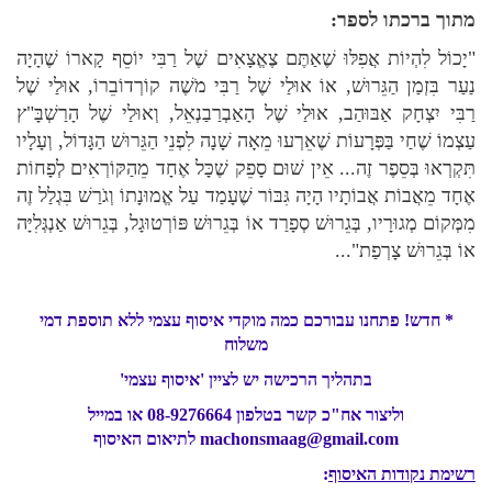
מתוך ברכתו לספר:
"יָכוֹל לִהְיוֹת אֲפִלּוּ שֶׁאַתֶּם צֶאֱצָאִים שֶׁל רַבִּי יוֹסֵף קָארוֹ שֶׁהָיָה
נַעַר בִּזְמַן הַגֵּרוּשׁ, אוֹ אוּלַי שֶׁל רַבִּי מֹשֶׁה קוֹרְדוֹבֵרוֹ, אוּלַי שֶׁל
רַבִּי יִצְחָק אַבּוּהַב, אוּלַי שֶׁל הָאַבְרַבַנְאֵל, וְאוּלַי שֶׁל הָרַשְׁבָּ"ץ
עַצְמוֹ שֶׁחַי בַּפְּרָעוֹת שֶׁאֵרְעוּ מֵאָה שָׁנָה לִפְנֵי הַגֵּרוּשׁ הַגָּדוֹל, וְעָלָיו
תִּקְרְאוּ בְּסֵפֶר זֶה... אֵין שׁוּם סָפֵק שֶׁכָּל אֶחָד מֵהַקּוֹרְאִים לְפָחוֹת
אֶחָד מֵאֲבוֹת אֲבוֹתָיו הָיָה גִּבּוֹר שֶׁעָמַד עַל אֱמוּנָתוֹ וְגֹרַשׁ בִּגְלַל זֶה
מִמְּקוֹם מְגוּרָיו, בְּגֵרוּשׁ סְפָרַד אוֹ בְּגֵרוּשׁ פּוֹרְטוּגָל, בְּגֵרוּשׁ אַנְגְּלִיָּה
אוֹ בְּגֵרוּשׁ צָרְפַת"...
* חדש! פתחנו עבורכם כמה מוקדי איסוף עצמי ללא תוספת דמי
משלוח
בתהליך הרכישה יש לציין 'איסוף עצמי'
וליצור אח"כ קשר בטלפון 08-9276664 או במייל
machonsmaag@gmail.com לתיאום האיסוף
רשימת נקודות האיסוף
: