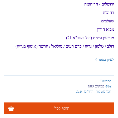
ירושלים - הר חומה
​רחובות
שעלבים
מבוא חורון
מודיעין עילית
(רח' רשב"א 21)
דולב / טלמון / נריה / כרם רעים / נחליאל / חרשה
(איסוף בנריה)
לעיון בספר }
במבצע!
₪62
במקום ₪89
דמי משלוח: החל מ- 22₪
הוסף לסל