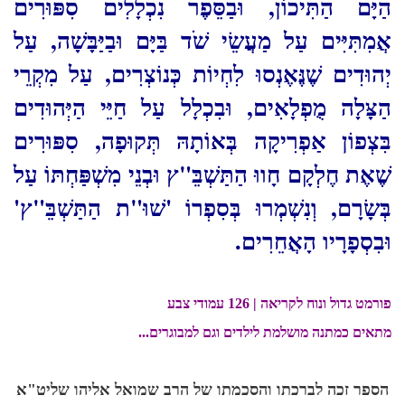
הַיָּם הַתִּיכוֹן, וּבַסֵּפֶר נִכְלָלִים סִפּוּרִים
אֲמִתִּיִּים עַל מַעֲשֵׂי שֹׁד בַּיָּם וּבַיַּבָּשָׁה, עַל
יְהוּדִים שֶׁנֶּאֶנְסוּ לִחְיוֹת כְּנוֹצְרִים, עַל מִקְרֵי
הַצָּלָה מֻפְלָאִים, וּבִכְלָל עַל חַיֵּי הַיְּהוּדִים
בִּצְפוֹן אַפְרִיקָה בְּאוֹתָהּ תְּקוּפָה, סִפּוּרִים
שֶׁאֶת חֶלְקָם חָווּ הַתַּשְׁבֵּ"ץ וּבְנֵי מִשְׁפַּחְתּוֹ עַל
בְּשָׂרָם, וְנִשְׁמְרוּ בְּסִפְרוֹ 'שׁוּ"ת הַתַּשְׁבֵּ"ץ'
וּבִסְפָרָיו הָאֲחֵרִים
.
פורמט גדול ונוח לקריאה | 126 עמודי צבע
מתאים כמתנה מושלמת לילדים וגם למבוגרים...
הספר זכה לברכתו והסכמתו של הרב שמואל אליהו שליט"א