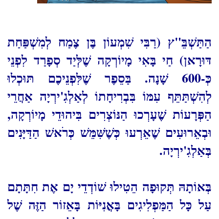
הַתַּשְׁבֵּ"ץ (רַבִּי שִׁמְעוֹן בֶּן צֶמַח לְמִשְׁפַּחַת
דּוּרָאן) חַי בָּאִי מָיוֹרְקָה שֶׁלְּיַד סְפָרַד לִפְנֵי
כְּ-600 שָׁנָה. בַּסֵפֶר שֶׁלִּפְנֵיכֶם תּוּכְלוּ
לְהִשְׁתַּתֵּף עִמּוֹ בִּבְרִיחָתוֹ לְאַלְגִ'ירְיָה אַחֲרֵי
הַפְּרָעוֹת שֶׁעָרְכוּ הַנּוֹצְרִים בִּיהוּדֵי מָיוֹרְקָה,
וּבְאֵרוּעִים שֶׁאֵרְעוּ כְּשֶׁשִּׁמֵּשׁ כְּרֹאשׁ הַדַּיָּנִים
בְּאַלְגִ'ירְיָה
.
בְּאוֹתָהּ תְּקוּפָה הֵטִילוּ שׁוֹדְדֵי יָם אֶת חִתָּתָם
עַל כָּל הַמַּפְלִיגִים בָּאֳנִיּוֹת בָּאֵזוֹר הַזֶּה שֶׁל