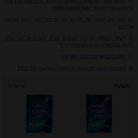
הכיצד ספר 'שבחי כהן כתר תורה' וספר 'זבחי אפרים' נשתוו
בחידושיהם? / פרופ' יעקב שמואל שפיגל
"מהדורא קמא" של חידושי הגר"ח מבריסק / הרב אלישע
פרידמן
לשולי מאמרו של רבי אברהם אריה עקביא על רבי חיים
יחיאל בורנשטיין / הרב נתן פריד זצ"ל
נתקבלו במערכת / הרב יואל קטן
רשימת המאמרים בכרך סו [תשפ"ו, גיליונות 255-258]
המעין
ישן יותר
}
תמוז
ניסן
תשפ"ו
תשפ"ו
257
258