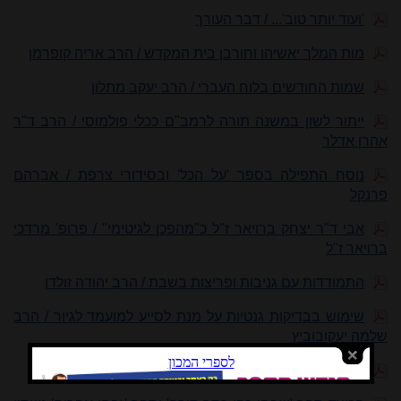
'ועוד יותר טוב'... / דבר העורך
מות המלך יאשיהו וחורבן בית המקדש / הרב אריה קופרמן
שמות החודשים בלוח העברי / הרב יעקב מתלון
ייתור לשון במשנה תורה לרמב"ם ככלי פולמוסי / הרב ד"ר
אהרן אדלר
נוסח התפילה בספר 'על הכל' ובסידורי צרפת / אברהם
פרנקל
אבי ד"ר יצחק ברויאר ז"ל כ"מהפכן לגיטימי" / פרופ' מרדכי
ברויאר ז"ל
התמודדות עם גניבות ופריצות בשבת / הרב יהודה זולדן
שימוש בבדיקות גנטיות על מנת לסייע למועמד לגיור / הרב
שלמה יעקובוביץ
תגובות והערות