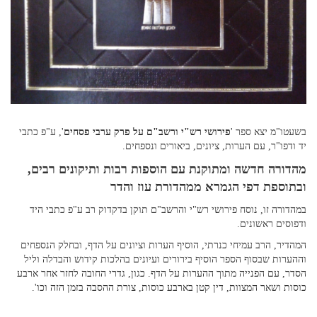
בשעטו"מ יצא ספר '
פירושי רש"י ורשב"ם על פרק ערבי פסחים
', ע"פ כתבי
יד ודפו"ר, עם הערות, ציונים, ביאורים ונספחים.
מהדורה חדשה ומתוקנת עם הוספות רבות ותיקונים רבים,
ובתוספת דפי הגמרא ממהדורת עוז והדר
במהדורה זו, נוסח פירושי רש"י והרשב"ם תוקן בדקדוק רב ע"פ כתבי היד
ודפוסים ראשונים.
המהדיר, הרב עמיחי כנרתי, הוסיף הערות וציונים על הדף, ובחלק הנספחים
וההערות שבסוף הספר הוסיף בירורים ועיונים בהלכות קידוש והבדלה וליל
הסדר, עם הפנייה מתוך ההערות על הדף. כגון, גדרי החובה לחזר אחר ארבע
כוסות ושאר המצוות, דין קטן בארבע כוסות, צורת ההסבה בזמן הזה וכו'.