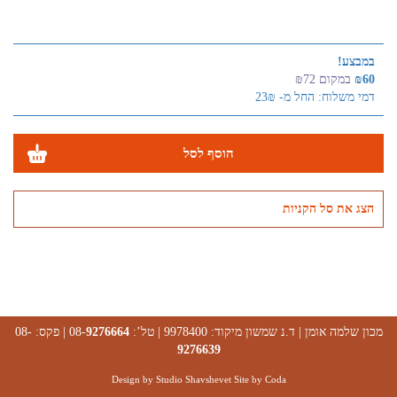
במבצע!
₪60
במקום ₪72
דמי משלוח: החל מ- 23₪
הוסף לסל
הצג את סל הקניות
מכון שלמה אומן | ד.נ שמשון מיקוד: 9978400 | טל’: 08-
9276664
| פקס: 08-
9276639
Design by Studio Shavshevet Site by
Coda