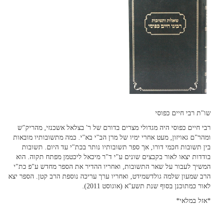
שו"ת רבי חיים כפוסי
רבי חיים כפוסי היה מגדולי מצרים בדורם של ר' בצלאל אשכנזי, מהריק"ש
ומהר"ם גאויזון, מעט אחרי ימיו של מרן הב"י בא"י. כמה מתשובותיו מובאות
בין תשובות חכמי דורו, אך ספר תשובותיו נותר בכת"י עד היום. תשובות
בודדות יצאו לאור בקבצים שונים ע"י ד"ר מיכאל ליכטמן מפתח תקוה. הוא
המשיך לעבור על שאר התשובות, ואחריו ההדיר את הספר מחדש ע"פ כת"י
הרב שמעון שלמה גולדשמידט, ואחריו ערך עריכה נוספת הרב קטן. הספר יצא
לאור כמתוכנן בסוף שנת תשע"א (אוגוסט 2011).
*אזל במלאי*