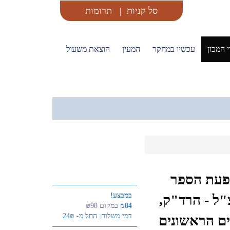
סל קניות
|
תרומות
 המכון
עכשיו במחקר
המעין
הוצאת משעול
פעת הספר
במבצע!
"ל - הרד"ק,
₪84
במקום ₪98
דמי משלוח: החל מ- 24₪
ים הראשונים