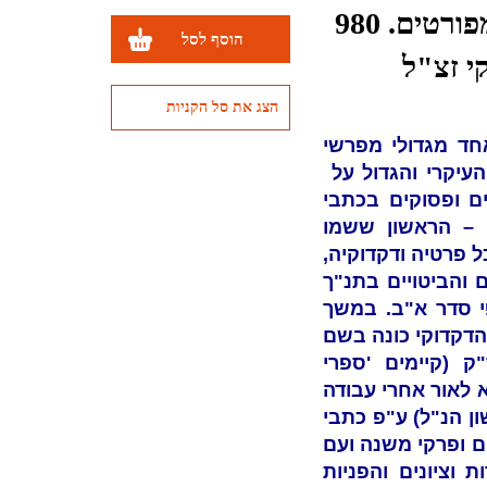
עם מבוא, הערות, תיקונים ומפתחות מפורטים. 980
הוסף לסל
י זצ"ל
הצג את סל הקניות
אחד מגדולי מפרשי
העיקרי והגדול על
ים ופסוקים בכתבי
 – הראשון ששמו
 פרטיה ודקדוקיה,
 והביטויים בתנ"ך
י סדר א"ב. במשך
הדקדוקי כונה בשם
ק (קיימים 'ספרי
א לאור אחרי עבודה
ן הנ"ל) ע"פ כתבי
ם ופרקי משנה ועם
 וציונים והפניות