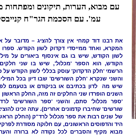
עמ'. עם הסכמת הגר"ח קנייבסק
את רבנו דוד קמחי אין צורך להציג – מדובר על 
המקרא, ואחד ממייסדי דקדוק לשון הקודש. ספרו 
לשון הקודש, שיש בו גם אינסוף ביאורים על מיל
הקודש, הוא הספר 'מכלול', שיש בו שני חלקים
הרשמי 'חלק הדקדוק' עוסק בכללי לשון הקודש על כל
והשני שנקרא 'חלק השורשים' שבו דיון בכל המילים
שיש מה לדון בכתיבם או בניקודם או בטעמם לפ
השנים הופרדו שני החלקים זה מזה, החלק הראשון 
'ספר מכלול' סתם, והשני 'ספר השורשים' לרד"
שורשים' שחיברו קדמונים אחרים). עתה זכינו להוצי
של שנים רבות את ספר מכלול לרד"ק (החלק הראשו
היד והדפוסים הראשונים, עם חלוקה מסודרת לפרקי
מבוא מקיף והסברים לכל נקודה לא ברורה והערות