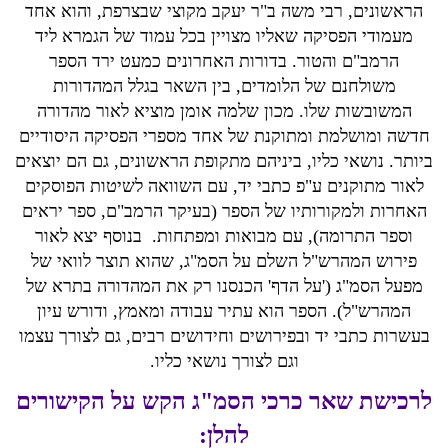
הראשונים, רבי משה ב"ר יעקב מקוצי שבצרפת, והוא אחד
מעמודי הפסיקה שאליו מצויין בכל עמוד של הגמרא ליד
הרמב"ם והטור. בדורות האחרונים כמעט ירד הספר
משולחנם של הלומדים, בין השאר בגלל המהדורות
המשובשות שלו. מכון שלמה אומן מוציא לאור מהדורה
חדשה ומושלמת ומתוקנת של אחד מספרי הפסיקה היסודיים
ביותר. נושאי כליו, ביניהם מתקופת הראשונים, גם הם יוצאים
לאור מתוקנים ע"פ כתבי יד, עם השוואה לשיטות הפוסקים
האחרות ולמקורותיו של הספר (בעיקר הרמב"ם, ספר יראים
וספר התרומה), עם מבואות ומפתחות. בנוסף יצא לאור
פירוש המהרש"ל השלם על הסמ"ג, שהוא תוצר לוואי של
מפעל הסמ"ג ('על הדף' הכנסנו רק את המהדורה בתרא של
המהרש"ל). הספר הוא עתיר עבודה ומאמץ, ודורש עיון
בעשרות כתבי יד ובפירושים וחידושים רבים, גם לצורך עצמו
וגם לצורך נושאי כליו.
לרכישת שאר כרכי הסמ"ג הקש על הקישורים
להלן: