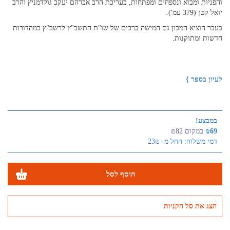
והפניות ומבוא ונספחים ומפתחות, בעריכת הרב אברהם יעקב גולדמניץ והרב
יואל קטן (379 עמ').
בעבר הוציא המכון גם חמישה כרכים של שו"ת התשב"ץ לרשב"ץ במהדורות
חדשות ומתוקנות.
לעיון בספר }
במבצע!
₪69
במקום ₪82
דמי משלוח: החל מ- 23₪
הוסף לסל
הצג את סל הקניות