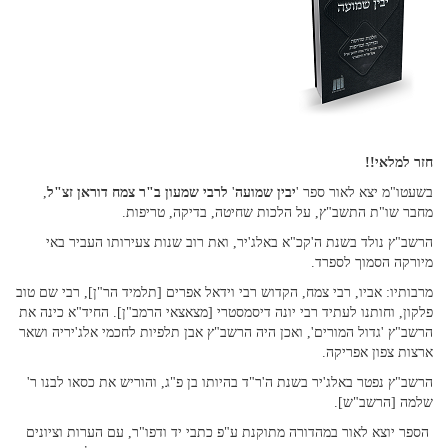
חזר למלאי!!
בשעטו"מ יצא לאור ספר '
יבין שמועה
'
לרבי שמעון ב"ר צמח דוראן זצ"ל
,
מחבר שו"ת התשב"ץ, על הלכות שחיטה, בדיקה, טריפות.
הרשב"ץ נולד בשנת ה'קכ"א באלג'יר, ואת רוב שנות צעירותו העביר באי
מיורקה הסמוך לספרד.
מרבותיו: אביו, רבי צמח, הקדוש רבי וידאל אפרים [תלמיד הר"ן], רבי שם טוב
פלקון, וחותנו לעתיד רבי יונה דיסמסטרי [מצאצאי הרמב"ן]. החיד"א כינה את
הרשב"ץ 'גדול המורים', ואכן היה הרשב"ץ אבן תלפיות לחכמי אלג'יריה ושאר
ארצות צפון אפריקה.
הרשב"ץ נפטר באלג'יר בשנת ה'ר"ד בהיותו בן פ"ג, והוריש את כסאו לבנו ר'
שלמה [הרשב"ש].
הספר יוצא לאור במהדורה מתוקנת ע"פ כתבי יד ודפו"ר, עם הערות וציונים