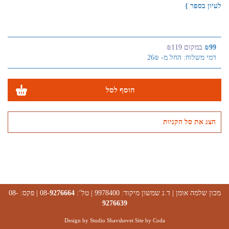
לעיון בספר }
₪99
במקום ₪119
דמי משלוח: החל מ- 26₪
הוסף לסל
הצג את סל הקניות
מכון שלמה אומן | ד.נ שמשון מיקוד: 9978400 | טל’: 08-
9276664
| פקס: 08-
9276639
Design by Studio Shavshevet Site by
Coda