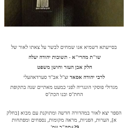
בסייעתא דשמיא אנו שמחים לבשר על צאתו לאור של
שו"ת מהרי"א
-
תשובות יהודה יעלה
חלק אבן העזר וחושן משפט
לרבי יהודה אסאד
זצ"ל אב"ד סערדאהעלי
מגדולי פוסקי הונגריה לפני כמעט מאתיים שנה בתקופת
החת"ס ובנו הכת"ס
הספר יצא לאור במהדורה חדשה ומתוקנת עם מבוא [בחלק
א], הערות, הפניות, מראה מקומות, נספחים ומפתחות
29+תק"כ עמ'
.