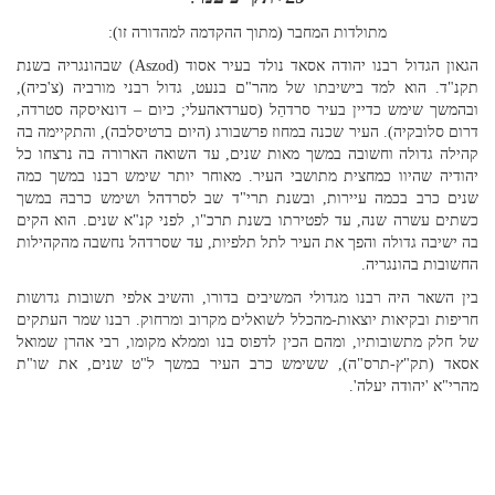
מתולדות המחבר (מתוך ההקדמה למהדורה זו):
הגאון הגדול רבנו יהודה אסאד נולד בעיר אסוד
Aszod)
) שבהונגריה בשנת
תקנ"ד. הוא למד בישיבתו של מהר"ם בנעט, גדול רבני מורביה (צ'כיה),
ובהמשך שימש כדיין בעיר סרדהֵל (סערדאהעלי; כיום – דונאיסקה סטרדה,
דרום סלובקיה). העיר שכנה במחוז פרשבורג (היום ברטיסלבה), והתקיימה בה
קהילה גדולה וחשובה במשך מאות שנים, עד השואה הארורה בה נרצחו כל
יהודיה שהיוו כמחצית מתושבי העיר. מאוחר יותר שימש רבנו במשך כמה
שנים כרב בכמה עיירות, ובשנת תרי"ד שב לסרדהל ושימש כרבהּ במשך
כשתים עשרה שנה, עד לפטירתו בשנת תרכ"ו, לפני קנ"א שנים. הוא הקים
בה ישיבה גדולה והפך את העיר לתל תלפיות, עד שסרדהל נחשבה מהקהילות
החשובות בהונגריה.
בין השאר היה רבנו מגדולי המשיבים בדורו, והשיב אלפי תשובות גדושות
חריפות ובקיאות יוצאות-מהכלל לשואלים מקרוב ומרחוק. רבנו שמר העתקים
של חלק מתשובותיו, ומהם הכין לדפוס בנו וממלא מקומו, רבי אהרן שמואל
אסאד (תק"ץ-תרס"ה), ששימש כרב העיר במשך ל"ט שנים, את שו"ת
מהרי"א 'יהודה יעלה'.