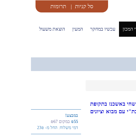
סל קניות
|
תרומות
 המכון
עכשיו במחקר
המעין
הוצאת משעול
שחי באשכנז בתקופת
"י עם מבוא וציונים
במבצע!
₪55
במקום ₪67
דמי משלוח: החל מ- 23₪