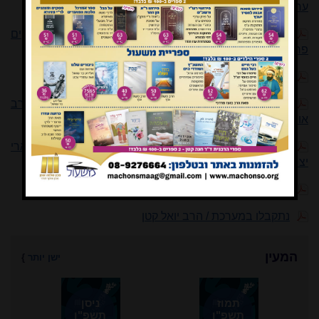
ערוך? / הרב יצחק אבי רונס
חשש 'פולטת שכבת זרע' בהזרעה מלאכותית / הרב אליקים
פרץ; הרב נתנאל ולדנברג
תגובות והערות
ספר 'סיפורי חסידים' – בין הרב זוין לאדמו"רי חב"ד / הרב
אורי רדמן
ארץ ישראל במשנתו של הרב חיים דרוקמן זצ"ל / הרב ארי
יצחק שבט
החיד"א בספריית ישיבת הר עציון / הרב דוד ארונובסקי
נתקבלו במערכת / הרב יואל קטן
המעין
ישן יותר
}
תמוז
ניסן
תשפ"ו
תשפ"ו