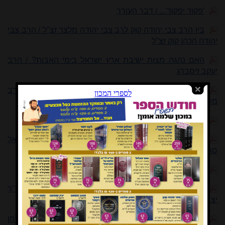
'פקוד יפקוד'... / דבר העורך
בין הרב צבי יהודה קוק לרב צבי יהודה מלצר זצ"ל / הרב צבי
יהודה הכהן קוק זצ"ל
האם נהגה מצות ישיבת ארץ ישראל בימי האבות? / הרב
יעקב זיסברג
איסור הדלקת נרות חנוכה ריחניים או משמיעים קול / הרב
משה פרנס
'תַּבְנִית אוּלָם' / הרב ישראל מאיר טשינגל
תקיעה בשופר וקביעת תענית בזמן מלחמה / הרב דניאל
סגרון
ברכות הנס על מבצע 'עם כלביא' / הרב איתן קופיאצקי
המהפך היהודי-ציוני של הרצל – האירוע, תוכנו וזמנו / ד"ר
יצחק וייס
דין התנורים בזמננו: האם מותר לנהוג כיום כפסק השולחן