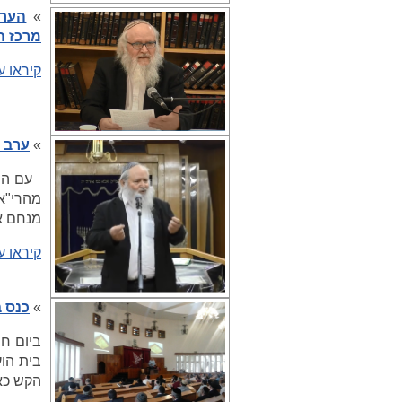
»
הערו
מרכז ה
קיראו ע
»
ערב 
עם השל
מהרי"א-
מנחם אב
קיראו ע
»
כנס ב
ביום חמ
בית הוע
הקש כא