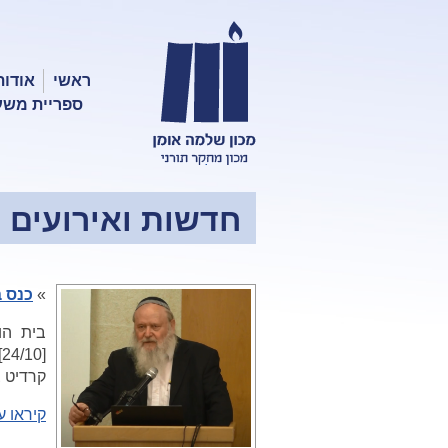
ראשי
אודות
ספריית משע
מכון שלמה
אומן
חדשות ואירועים
»
כנס ב
בית הו
קרדיט צ
קיראו ע