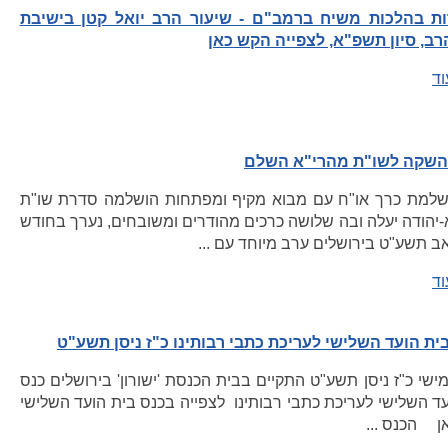
ת בהלכות משיח ברמב"ם - שיעור הרב יואל קטן בישיבת
רב, סיון תשפ"א, לצפייה הקש כאן
וד
השקה לשו"ת מהרי"א השלם
מת כרך או"ח עם מבוא מקיף ומפתחות הושלמה סדרת שו"ת
יהודה יעלה ובה שלושה כרכים מהודרים ומשובחים, נערך בחודש
 תשע"ט בירושלים ערב מיוחד עם ...
וד
ית הועד השלישי לעריכת כתבי רבותינו כ"ז ניסן תשע"ט
ישי כ"ז ניסן תשע"ט התקיים בבית הכנסת 'ישורון' בירושלים כנס
ד השלישי לעריכת כתבי רבותינו לצפייה בכנס בית הועד השלישי
ן הכנס ...