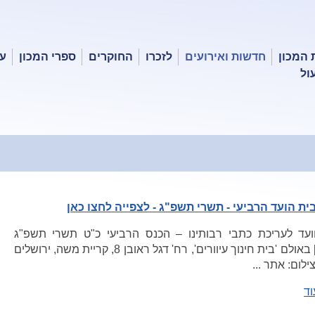
 המכון
חדשות ואירועים
לזכרו
החוקרים
ספרי המכון
עכ
ול
ית הועד הרביעי - תשרי תשפ"ג - לצפייה לחצו כאן
ועד לעריכת כתבי רבותינו – הכנס הרביעי כ"ט תשרי תשפ"ג
[24/10] באולם 'בית חינוך עיוורים', רח' דגל ראובן 8, קריית משה, ירושלים
ילום: אתר ...
וד