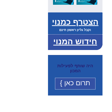
הצטרף כמנוי
וקבל גליון ראשון חינם
חידוש המנוי
היה שותף לפעילות
המכון
תרום כאן }