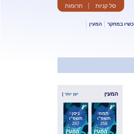
סל קניות
תרומות
שיו במחקר
המעין
המעין
ישן יותר
}
תמוז
ניסן
תשפ"ו
תשפ"ו
257
258