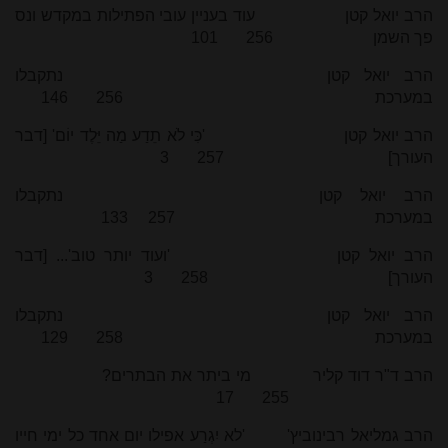
הרב יואל קטן עוד בעניין עובי הפתילות במקדש ונס
פך השמן 256 101
הרב יואל קטן נתקבלו
במערכת 256 146
הרב יואל קטן 'כִּי לֹא תֵדַע מַה יֵּלֶד יוֹם' [דבר
העורך] 257 3
הרב יואל קטן נתקבלו
במערכת 257 133
הרב יואל קטן 'ועוד יותר טוב'... [דבר
העורך] 258 3
הרב יואל קטן נתקבלו
במערכת 258 129
הרב ד"ר דוד קליר מי ביתר את הבתרים?
255 17
הרב גמליאל רבינוביץ' 'לא יִגְרַע אפילו יום אחד כל ימי חייו