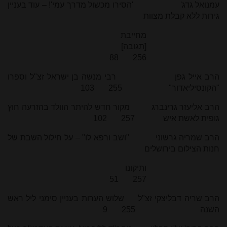
עמנואל גדג' 'הסירו מכשול מדרך עמי'! – עוד בעניין
גירות ללא קבלת מצוות
מחייבת
[תגובה]
256 88
הרב אייל גפן רבי מנשה בן ישראל זצ"ל וספרו
"הקונסיליאדור" 255 103
הרב אליעזר גרינברג מקור חדש להיתר הוולד בהזרעה חוץ
גופית לאשת איש 257 102
הרב שמריה גרשוני "ושב ורפא לו" – על חילול השבת של
חנות הצילום בירושלים
ותיקונו
257 51
הרב שריה דבליצקי זצ"ל שלוש הערות בעניין סימני ליל ראש
השנה 255 9