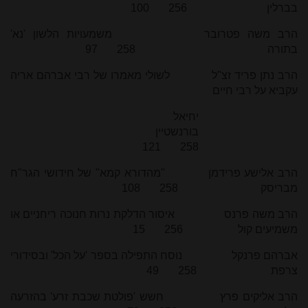
בברלין 256 100
הרב משה פטרובר משמעויות הלשון 'נא'
בתורה 258 97
הרב נתן פריד זצ"ל לשולי מאמרו של רבי אברהם אריה
עקביא על רבי חיים
יחיאל
בורנשטיין
258 121
הרב אלישע פרידמן "מהדורא קמא" של חידושי הגר"ח
מבריסק 258 108
הרב משה פרנס איסור הדלקת נרות חנוכה ריחניים או
משמיעים קול 256 15
אברהם פרנקל נוסח התפילה בספר 'על הכל' ובסידורי
צרפת 258 49
הרב אליקים פרץ חשש 'פולטת שכבת זרע' בהזרעה