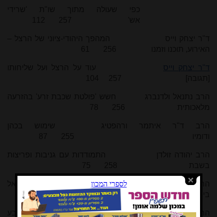
כפי שעולה מתוך שו"ת 'שרידי
אש' 257 112
ד"ר יצחק וייס המהפך היהודי-ציוני של הרצל –
האירוע, תוכנו וזמנו 256 61
ד"ר יצחק וייס
עוד על הרצל ועל שליחותו
[תגובה] 257 104
הרב נתנאל ולדנברג חשש 'פולטת שכבת זרע' בהזרעה
מלאכותית 256 78
הרב ד"ר איתמר ורהפטיג שימוש בכהן
ודומיו 255 87
הרב יהודה זולדן התמודדות עם גניבות ופריצות
בשבת 258 75
הרב יעקב זיסברג האם נהגה מצות ישיבת ארץ ישראל
בימי האבות? 256 7
הרב אברהם זק"ש דעת ה'אור שמח' בעניין פסול ארבע