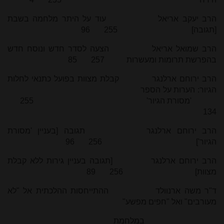
הרב יעקב אריאל עוד על היתר מלחמה בשבת
[תגובה] 255 96
הרב שמואל אריאל הצעה לסדר חדש ונוסח חדש
בהפרשת תרומות ומעשרות 257 85
הרב ירוחם ארלנגר קבלת מצוות בפועל כתנאי לחלות
הגיור: הערות על הספר
'מסורת הגיור' 255
134
הרב ירוחם ארלנגר תגובה [בעניין 'מסורת
הגיור'] 256 96
הרב ירוחם ארלנגר [תגובה בעניין גירות ללא קבלת
מצוות] 256 89
ד"ר משה ארנוולד ההתייחסות ההלכתית אל "לא
מעורבים" ואל "חפים מפשע"
במלחמת