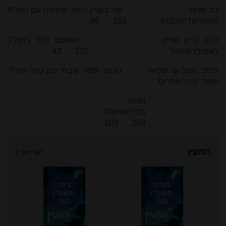
דב שחור עוד בעניין היתר שחיטה עם הסרת
המפרקת [תגובה] 255 96
הרב נריה שליט האמנם למד רמח"ל
באוניברסיטה? 255 43
פרופ' יעקב ש' שפיגל הכיצד ספר 'שבחי כהן כתר תורה'
וספר 'זבחי אפרים'
נשתוו
בחידושיהם?
258 103
המעין
ישן יותר
}
תמוז
ניסן
תשפ"ו
תשפ"ו
257
258