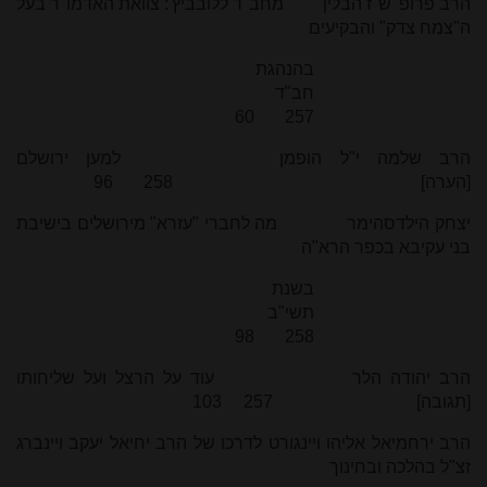
הרב פרופ' ש"ז הבלין מחב"ד ללובביץ': צוואת האדמו"ר בעל
ה"צמח צדק" והבקיעים
בהנהגת
חב"ד
257 60
הרב שלמה י"ל הופמן למען ירושלם
[הערה] 258 96
יצחק הילדסהימר מה לחברי "עזרא" מירושלים בישיבת
בני עקיבא בכפר הרא"ה
בשנת
תשי"ב
258 98
הרב יהודה הלר עוד על הרצל ועל שליחותו
[תגובה] 257 103
הרב ירחמיאל אליהו ויינגורט לדרכו של הרב יחיאל יעקב ויינברג
זצ"ל בהלכה ובחינוך