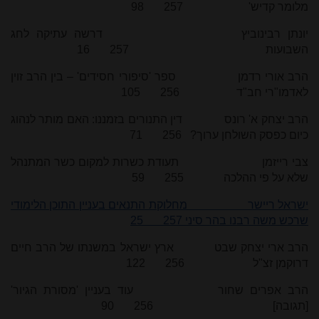
מלומר קדיש' 257 98
יונתן רבינוביץ דרשה עתיקה לחג
השבועות 257 16
הרב אורי רדמן ספר 'סיפורי חסידים' – בין הרב זוין
לאדמו"רי חב"ד 256 105
הרב יצחק א' רונס דין התנורים בזמננו: האם מותר לנהוג
כיום כפסק השולחן ערוך? 256 71
צבי רייזמן תעודת כשרות למקום כשר המתנהל
שלא על פי ההלכה 255 59
ישראל ריישר מחלוקת התנאים בעניין התוכן הלימודי
שרכש משה רבנו בהר סיני 257 25
הרב ארי יצחק שבט ארץ ישראל במשנתו של הרב חיים
דרוקמן זצ"ל 256 122
הרב אפרים שחור עוד בעניין 'מסורת הגיור'
[תגובה] 256 90