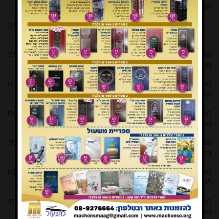
אמות באמצע הסכך: דיון בין
רבי שאול ישראלי ורבי מרדכי יהודה ליב
זק"ש זצ"ל 255 10
הרב יוסף מ"מ טננבוים מתי וכיצד הפך רבנו מרדכי ב"ר הלל
מישראל לכהן? 256 102
הרב ישראל מאיר טשינגל 'תַּבְנִית
אוּלָם' 256 27
הרב ישראל מאיר טשינגל עוד בעניין פתח האולם ועל אפשרות
ראייתו מתוך העזרה [תגובה] 257 100
אליעזר דניאל יסלזון פסיקה מהפכנית של החתם סופר
בהלכות טבילת כלים 255 23
הרב שלמה יעקובוביץ שימוש בבדיקות גנטיות על מנת
לסייע למועמד לגיור 258 86
הרב עמיחי כנרתי מקום צורת הפתח בסוכה עם שתי
דפנות 255 13