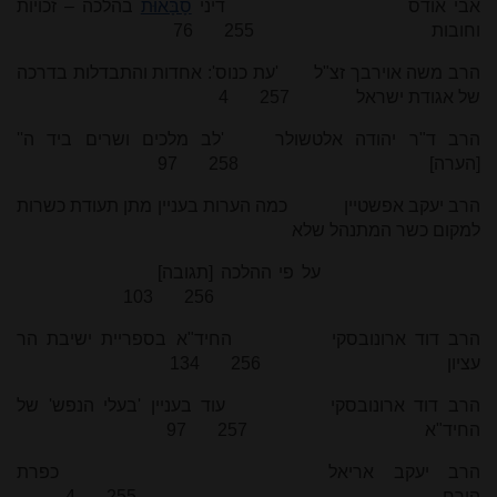
אבי אודס דיני
סָבָּאוּת
בהלכה – זכויות
וחובות 255 76
הרב משה אוירבך זצ"ל 'עת כנוס': אחדות והתבדלות בדרכה
של אגודת ישראל 257 4
הרב ד"ר יהודה אלטשולר 'לב מלכים ושרים ביד ה''
[הערה] 258 97
הרב יעקב אפשטיין כמה הערות בעניין מתן תעודת כשרות
למקום כשר המתנהל שלא
על פי ההלכה [תגובה]
256 103
הרב דוד ארונובסקי החיד"א בספריית ישיבת הר
עציון 256 134
הרב דוד ארונובסקי עוד בעניין 'בעלי הנפש' של
החיד"א 257 97
הרב יעקב אריאל כפרת
הירח 255 4