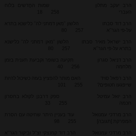
הרב יעקב מתלון שמות החֳדשים בלוח
העברי 258 18
הרב דוד סבתו הלשון "מאן דמתני לה" כלישנא בתרא
על-פי הגר"א 257 80
הרב ישראל מאיר סבתו הלשון "מאן דמתני לה" כלישנא
בתרא על-פי הגר"א 257 80
הרב דניאל סגרון תקיעה בשופר וקביעת תענית בזמן
מלחמה 256 40
הרב רפאל סויד האם מותר להפציץ בעזה כשיכול להיות
שייפגעו חטופים? 255 101
הרב יואל עמיטל ספק דרבנן לקולא בחסרון
חכמה 255 33
הרב מרדכי עמנואל עוד בעניין היתר שחיטה עם הסרת
המפרקת [תגובה] 255 98
הרב מרדכי עמנואל הרב דוד קמנצקי זצ"ל וביקור הגר"א