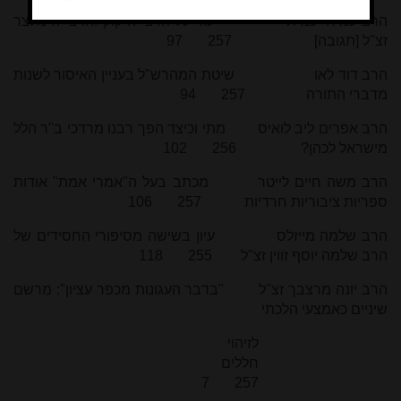
הרב עמיחי כנרתי עוד על הרצי"ה קוק והרצי"ה מלצר
זצ"ל [תגובה] 257 97
הרב דוד לאו שיטת המהרש"ל בעניין האיסור לשנות
מדברי התורה 257 94
הרב אפרים ליב לואיס מתי וכיצד הפך רבנו מרדכי ב"ר הלל
מישראל לכהן? 256 102
הרב משה חיים לייטר מכתב בעל ה"אמרי אמת" אודות
ספריות ציבוריות חרדיות 257 106
הרב שלמה מייזלס עיון בשישה מסיפורי החסידים של
הרב שלמה יוסף זווין זצ"ל 255 118
הרב יונה מרצבך זצ"ל "בדבר העגונות מכפר עציון": מִרשם
שיניים כאמצעי הלכתי
לזיהוי
חללים
257 7