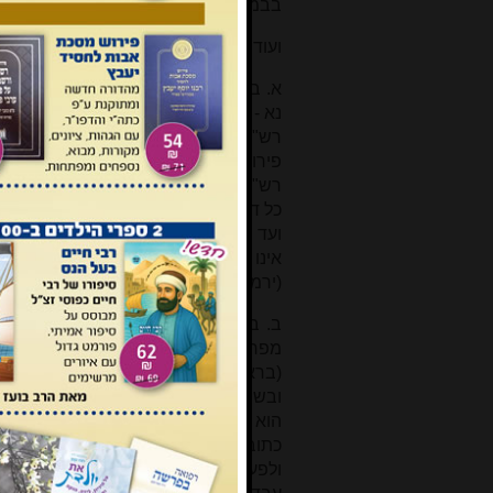
בבמדבר יד, יז "ועתה יגדל נא כח ד'" תרג
ועוד כמה דברים במשמעות של "נא":
א. בבראשית יב, יא נאמר "ויאמר אל שר
נא - הגיע שעה שיש לדאוג על יופיך וכו', 
רש"י במש"כ 'ודומה לו' - "כלומר שני 'נ
פירושם עכשיו". אמנם ברש"י להלן על "ה
רש"י וז"ל "אין צורך לכל הדברים האל
כל דבר מהווה יאמרו כן, כי הוא רומז ע
ועד עתה, וכן הנה נא עצרני ה' מלדת (ט
אינו מתפרש כבקשה או במשמעות עתה, כגון 
(ירמיה ד, לא).
ב. בספר השורשים בשורש נא כתב הרד"ק:
מפרשים אל נא תהי כמת (במדבר יב, י
(בראשית נ, יג), אנא ה' הושיעה נא (תה
ובשורש אן דן הרד"ק בהסתעפויות המילה
הוא לשון תחינה ובקשה ואל"ף השורש נפ
כתוב באל"ף בסוף. ופעמים בה"א, כמו אנה 
ולפעמים בלשון הודעה, כמו אנא חטא 