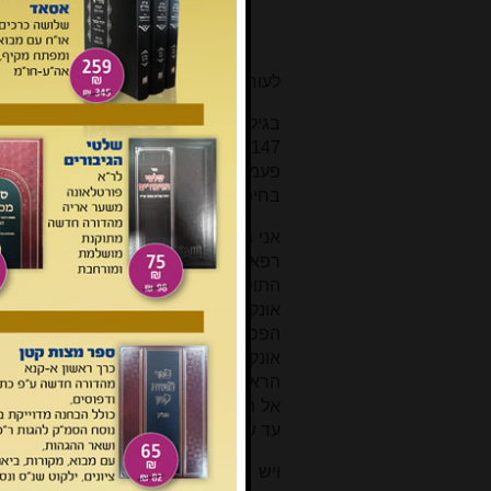
מש
לעורך שלו' רב.
בגיליון האחרון של 'המעין' כתבת סקיר
146-147), והזכרת שמחברו הרב 
פעמים רבות המשמעות היא 'עכשיו, מיד'
בחיפזון כשהוא עדיין לא מספיק מבושל.
אני מבקש להפנות את המעיינים לתפי
רפא נא לה", שבה התיבה "נא" משמ
התוספות "נא קמא לשון בקשה ובתרא לשו
אונקלוס "וצלי משה קדם ד' למימר, אל
הפסוק "אל תאכלו ממנו נא" כתב "תרגם או
אונקלוס הבין שהתורה קראה לבשר חי 
הראב"ע בפירושו הארוך), ולפי הלשון הע
אל תמהרו כ"כ עד שתאכלו אותו חי מי
עד שיתבשל
"
.
ויש להוסיף, שאונקלוס מתרגם בדרך 