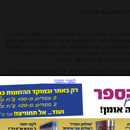
לב מלכים ושרים ביד ה''
ה לידי ביטוי תופעה מעניינת ומוזרה של ציטוט פסוק שבעצם אינו
ם. בתגובתו של הרב הלר (עמ' 103) צוטט כאילו כתוב "לב מלכים ושרים ביד ה'", אולם למרות שבחיפוש
גלה שרבים הם הציטוטים של 'פסוק' זה בספרים, כולל של גדולי
תיח 'כדכתיב', ולפעמים תוך ציטוט המקור-לכאורה משלי כא, א –
 לב מלך ביד ה', על כל אשר יחפוץ יטנו'.
 שאינו קיים מקורה בלשון הפיוט 'אתה מקדם אלוהינו' שכתב רבנו
הרב קוק, ירושלים תשס"ה, עמ' כב): 'פלגי מים בידך לב מלכים
שבעקבות שורה זו השתרש ה'ציטוט' הנ"ל
.
ווה מלחמה שבה יד ה' גלויה לעין כל והשלכותיה חובקות עולם
פי דעתו של נשיא המעצמה הגדולה בעולם, ראוי לעשות שימוש
בעזהי"ת: 'פלגי מים לב מלך ביד ה', על כל אשר יחפוץ יטנו'.