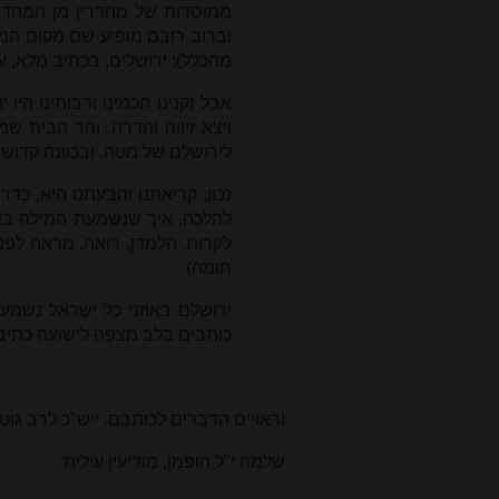
ממוסדות של מהדרין מן המהדרין
וברוב רובם מופיע שם מקום המזמי
מהכלל): ירושלים, בכתיב מלא, ע
אבל זקנינו חכמינו ורבותינו היו
ויצא זיווה והדרה, והר הבית שמ
לירושלם של מטה, ובכוונה קדוש
נכון, קריאתנו והבעתנו היא, כד
להלכה, איך שנשמעת המילה באו
לקרות, הלמדן, רואה, מראה לפניו
חומה)
.
ירושלם באוזני כל ישראל נשמעת
כותבים בלב מצפה לישועה כתיב 
וראויים הדברים לכותבם. ייש"כ לרב גוטל ע
שלמה י"ל הופמן, מודיעין עילית