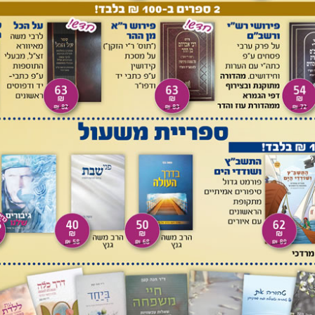
ם אונקלוס "וכען סגי כען חילא קדמך ד'".
י אשתו הנה נא ידעתי כי אשה יפת מראה את", ופירש רש"י "הנה
ודומה לו (יט, יח) הנה נא אדני סורו נא". וכתב בחזקוני בביאור כוונת
א' אלו אינן כשאר 'נא' שבמקרא שפירושם לשון בקשה, ושני 'נא' אלו
נה נא אדני" פירש "נא - לשון בקשה
"
. והרמב"ן שם כתב על דברי
ה, שאין מילת נא מורה על דבר שיתחדש בעת ההיא בלבד, אבל על
ל העניין לומר שהוא עתה ככה, הנה נא כי אשה יפת מראה את - מאז
ז, כ) - מנעורי עד היום הזה". ואכן ישנם פסוקים רבים שבהם "נא"
"אוי נא לנו כי חטאנו" (איכה ה, טו), "אוי נא לי כי עייפה נפשי"
 "דבר נא באזני העם (שמות יא, ב) עניינו עתה, וכן כולם. ויש
ב) עניין תחינה ובקשה, ובתוספת אל"ף אנא שא נא פשע אחיך
ילים קיח, כה), ויתכן כי אל"ף שורש, וכבר כתבנוהו בשורש אן".
 הזו, וכתב שם "אל נא רפא נא לה (במדבר יב, יג) כמו עתה, או
קדה. ועם האל"ף – אנא שא נא פשע אחיך (בראשית נ, יז), והוא
ה' כי אני עבדך (תהילים קטו, טו) וכו', והוא עניין תחינה ובקשה.
העם הזה (שמות לב, לא), שהתוודה על חטאתם; אנה ה' כי אני