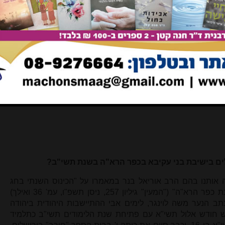
הוא עבדו".
ת ספר השורשים, ראה בספר 'לדרכו של הרד"ק בספר השורשים'
ילת נא בשתי המשמעותיות, ראה ברד"ק בראשית יח, ג "אל נא תעבור
לומר בבקשה ממך אל תטה דרכך ממני". אך מצאנו ברד"ק שפירש
שמעויות: בבראשית יט, ז נאמר "ויאמר אל נא אחי תרעו", ובפסוק
ידעו איש" וכו', והרד"ק פירש "ויאמר אל נא - בבקשה מכם אל
שו עתה, כלומר" וכו'. וראה עוד באונקלוס בראשית יט פסוקים ב, ז
354-355
.
ים בישיבת בני עקיבא בכפר הרא"ה בשנת תשי"ב?
ה אותנו בהם הרב אוריאל בנר במאמרו על "הכינוס השנתי בחג
השבועות שייסד הרב נריה זצ"ל בישיבת כפר הרא"ה" ("המעין" גיליון 257, ניסן תשפ"ו, עמ' 36 ואילך)
ר (בעמ' 39) תיאור שכתב הנער משה לוינגר, לימים אבי ההתיישבות היהודית ביהודה
אש חודש אלול תשי"א עם פתיחת שנת הלימודים תשי"ב כתלמיד