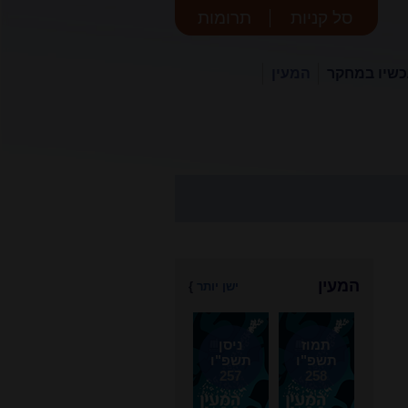
סל קניות
תרומות
שיו במחקר
המעין
המעין
ישן יותר
}
תמוז
ניסן
תשפ"ו
תשפ"ו
257
258