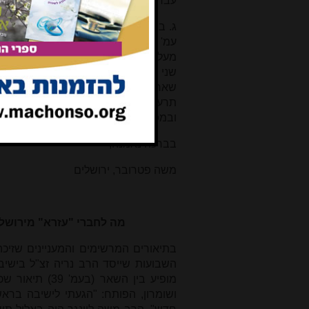
עבדך, הודה לו על חסדו שעשה בעבור ש
ג. בפירושו למקרא (שכתב לאחר כתיב
עמ' 205) אכן פירש הרד"ק את מ
מעל עבדך, נא עניין בקשה ותחינה, כ
שני "נא" בשני פסוקים עוקבים בשתי המ
שאחריו "הנה נא לי שתי בנות אשר לא 
תרעו", ובפסוק שלאחריו "הנה נא - פירו
ובמפרשים שם. ובספר פרשגן לבראשית עמ' 238-239 ועמ' 
בברכה נאמנה,
משה פטרובר, ירושלים
מה לחברי "עזרא" מירושל
בתיאורים המרשימים והמעניינים שזיכ
מופיע בין השא
ושומרון, הפותח: "הגעתי לישיבה בר