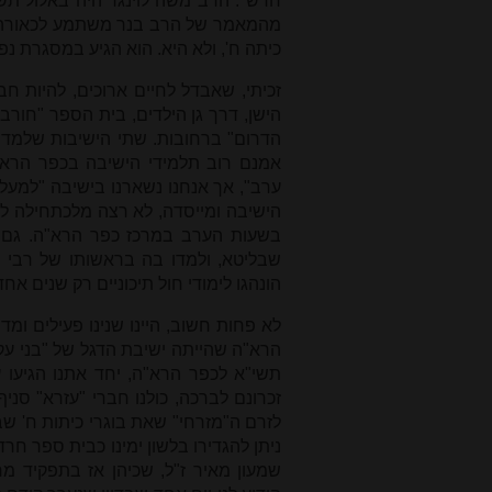
מהמאמר של הרב בנר משתמע לכאורה כא
כיתה ח', ולא היא. הוא הגיע במסגרת נ
זכיתי, שאבדל לחיים ארוכים, להיות ח
הישן, דרך גן הילדים, בית הספר "חורב
הדרום" ברחובות. שתי הישיבות שלמדנו 
אמנם רוב תלמידי הישיבה בכפר הרא"ה
ערב", אך אנחנו נשארנו בישיבה "למעלה
הישיבה ומייסדה, לא רצה מלכתחילה לאפ
בשעות הערב במרכז כפר הרא"ה. גם י
הונהגו לימודי חול תיכוניים רק שנים אח
לא פחות חשוב, היינו שנינו פעילים ומד
הרא"ה שהייתה ישיבת הדגל של "בני עק
תשי"א לכפר הרא"ה, יחד אתנו הגיעו ע
זכרונם לברכה, כולנו חברי "עזרא" סניף
לזרם ה"מזרחי" שאת בוגרי כיתות ח' שב
ניתן להגדירו בלשון ימינו כבית ספר חר
שמעון מאיר ז"ל, שכיהן אז בתפקיד מרכ