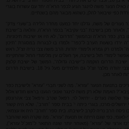
חדש". הרב משה לוינגר היה באלול תשי"א בן 16, וכבר סיים את כיתה י' בבית הספר "חורב" בירושלים.
ילו הנער משה לוינגר הגיע לכפר הרא"ה יחד עם עשרות בוגרי
פרדת כפי שיבואר להלן, כשהוא מבוגר מהם בשנתיים.
בר נעורים של משה, גדלנו יחד כמעט מחדר הלידה ב"שערי צדק"
", ולאחר מכן בישיבת "בני עקיבא" בכפר הרא"ה, והלאה ב"ישיבת
בהן, כפר הרא"ה ובהמשך "הדרום", לא היו אז ישיבות תיכוניות.
 ירדו בשעות הערב ל"כפר" ולמדו בו לבגרות במסגרת "תיכון
" ולמדנו רק גמרא ולימודי יהדות. הרב משה צבי נריה זצ"ל, ראש
שר לימודי חול בישיבה, אך העלים עין מלימודי החול שהתקיימו
שיבת הדרום הוקמה כ"ישיבה גדולה", המשך של ישיבת קלצק
שבליטא, ולמדו בה בראשותו של רבי צבי יהודה מלצר זצ"ל גם תלמידים מעל גיל 18. בישיבת הדרום
דות לאחר מכן.
ריכים בתנועת הנוער "עזרא". מה לשני חברי "עזרא" ולישיבת כפר
יבא"? האמת שלא רק משה לוינגר ואנוכי הגענו בראש חודש אלול
וד שלושה נערים - יחיאל לוי, רפאל שנרב ורפאל צבי אהרונסון
 ירושלים-מרכז, בוגרי כיתה י' בבית ספר "חורב", שלא היה קשור
ו ניסה הרב נריה לקרב לישיבתו. בית ספר "חורב" היה אז עצמאי,
די-לאומי, כפי שגם הייתה אז תנועת "עזרא". מה שקרה הוא שהחבר
ֵז ארצי של "עזרא" (מאוחר יותר שונה התואר ל"מזכ"ל עזרא"),