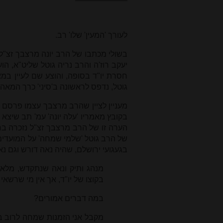
לעורך 'המעין' שלו' רב.
יעקב רוז'ה והרב נריה גוטל שליט"א, הוער (הע' 5) על מנהגו של הרב מרצבך ל
חסרת יו"ד בסופה, והוצע שם לעיין במא
גוטל, נדפס לראשונה ב'סיני' כרך המאה 
מעניין לציין שהרב מרצבך עצמו פרסם ב
בקובץ מאמריו 'עלה יונה' עמ' תב שיצא
הערה זו של הרב מרצבך זצ"ל נזכרה 
בגעגועי ירושלם, שהיה נאה דורש וגם נא
מנהג ותיק ונאה שנתקדש, מלא ה
בקוצו של יו"ד, אך אין מי שרשאי 
במה דברים אמורים
?
מקבל אני הזמנות שמחה לרוב ב