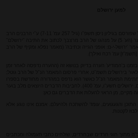
למען ירושלם
בשולי מכתבו של הרב יונה מרצבך זצ"ל שפורסם בגיליון ניסן תשפ"ו (גיל' 257 עמ' 7-11) ע"י הרבנים הרב
כתוב את התיבה
"
ירושלם"
מר 'ירושל-י-ם: אופני הגייה וכתיבה' (מאמר נפלא ומקיף של הרב
[תשמ"ז] עמ' רכח ואילך).
זמנו ב'המודיע' הערה בדיוק בנושא זה (ההערה נדפסה לאחר זמן
 לאור בירושלים תשמ"ט, אחרי פרסום המאמר הנ"ל של הרב גוטל;
בחתימת המאמר הנ"ל כאשר הוא נדפס במהדורה מחודשת בספרו
של הרב גוטל 'שלמי שמחה' על המועדים, ירושלים תשע"ו, עמ' 400). לחביבות הדברים היוצאים מלב בוער
ה מקיים, מן הראוי להעלות את הדברים גם כאן:
תוכן והגעגועים, עומד להשתכח ולהיעלם. אמנם אינו נוגע אלא
לבוז לקטנות
.
"ה מתוך חוגי חרדים שבחרדים, שולחים כתבי תעמולה ומכתבים