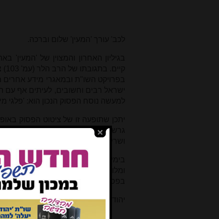
'
לכב' עורך 'המעין
'
שלום וברכה.
בגיליון האחרון והמצוין של 'המעין' בא
קיי
בפרויקט השו"ת ובמאגרי מידע אחרים מת
ישראל רבים וחשובים, לעיתים אף עם הפ
למעשה נוסח הפסוק הנכון הוא: 'פלגי מים
יתכן שתופעה זו של ציטוט הפסוק באופן
גרשם מאור הגולה (מהד' הברמן, מוסד 
ושרים / הטה ליבם לצדק ומישרים', כך 
בימים היסטוריים אלה בהם עם ישראל ח
ומלואו, כשהרבה דברים מתנהלים על 
בפסוק ככתבו ולהתפלל להתגשמותו לטובה 
יהודה אלטשולר, לוד