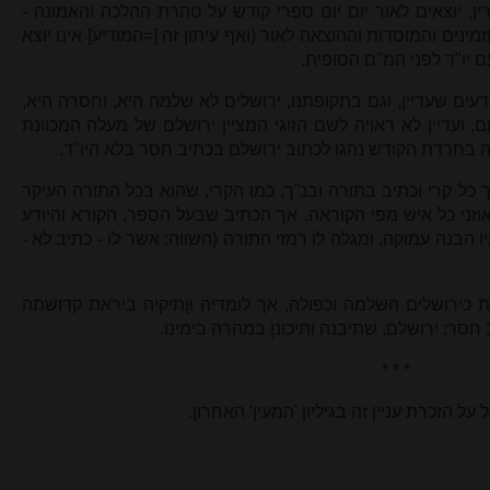
, יוצאים לאור יום יום ספרי קודש על טהרת ההלכה והאמונה -
נים והמוסדות וההוצאה לאור (ואף עיתון זה [=המודיע] אינו יוצא
ם יו"ד לפני המ"ם הסופית
.
 יודעים שעדיין, וגם בתקופתנו, ירושלים לא שלמה היא, וחסרה היא,
ם, ועדיין לא ראויה לשם הזוגי המציין ירושלם של מעלה המכוונת
ה בחרדת הקודש נהגו לכתוב ירושלם בכתיב חסר בלא היו"ד
.
רך כל קרי וכתיב בתורה ובנ"ך, כמו הקרי, שהוא בכל התורה העיקר
זני כל איש מפי הקוראה. אך הכתיב שבעל הספר, הקורא והיודע
 הבנה עמוקה, ומגלה לו רמזי התורה (השווה: אשר לו - כתיב לא -
 כירושלים השלמה וכפולה, אך לומדיה וּוָתיקיה ביראת קדושתה
חסר: ירושלם, שתיבנה ותיכונן במהרה בימינו
.
* * *
ל הזכרת עניין זה בגיליון 'המעין' האחרון.