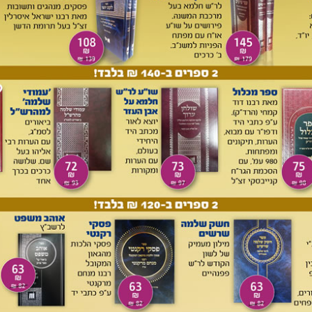
מעויות הלשון 'נא' בתורה
ה על הספר 'נפלאות לשון הקודש' (במדור 'נתקבלו במערכת' עמ'
שטיינברג כותב שהמשמעות העיקרית של 'נא' הוא 'לשון בקשה', אבל
, ומתוך זה אכילת בשר 'נא' הכוונה לאכילת בשר שאוכלים אותו
לה הקצרה של משה לרפואת מרים בסוף פרשת בהעלותך "אל נא
שת בשתי המשמעויות, וכמו שפירש שם בדעת זקנים מבעלי
ן עתה", וכ"כ בחזקוני שם ובספורנו ובאור החיים, וכן תרגם שם
קא בבעו אסי כען יתה
"
. ומעניין שבפירוש רבי יוסף בכור שור על
נקלוס כד חי, כי נא - חי שאינו מבושל כל צורכו בערבי". ולפי זה
שאינו מבושל כפי שקוראים לו בלשון הערבית (וכמו שכתב שם
ברית "נא" הוא עתה, והוא לפי שציווה הקב"ה לאוכלו בחיפזון, אמר
ד שיתחמם האש, כאדם שאומר נאכל אותו נא עתה מיד ולא נמתין
כלל את מילת נא "כען" גם כשהמשמעות אינה "עתה", ולדוגמא