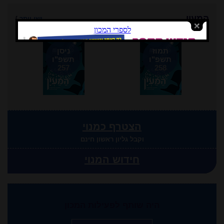
המעין
ישן יותר
}
תמוז
ניסן
תשפ"ו
תשפ"ו
257
258
הצטרף כמנוי
וקבל גליון ראשון חינם
חידוש המנוי
היה שותף לפעילות המכון