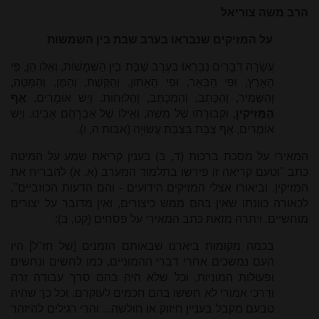
הרב משה צוריאל
על המזיקים שנבראו בערב שבת בין השמשות
עֲשָׂרָה דְבָרִים נִבְרְאוּ בְעֶרֶב שַׁבָּת בֵּין הַשְּׁמָשׁוֹת, וְאֵלּו הֵן, פִּי
הָאָרֶץ, וּפִי הַבְּאֵר, וּפִי הָאָתוֹן, וְהַקֶּשֶׁת, וְהַמָּן, וְהַמַּטֶּה,
וְהַשָּׁמִיר, וְהַכְּתָב, וְהַמִּכְתָּב, וְהַלּוּחוֹת. וְיֵשׁ אוֹמְרִים,
אַף
הַמַּזִּיקִין
, וקְבוּרָתוֹ שֶׁל משֶׁה, וְאֵילוֹ שֶׁל אַבְרָהָם אָבִינוּ. וְיֵשׁ
אוֹמְרִים, אַף צְבָת בִצְבָת עֲשׂוּיָה (אבות ה, ו).
המאירי על מסכת ברכות (ד, ב) בענין קריאת שמע על המיטה
כתב "וטעם קריאה זו פירשו בתלמוד המערב (א, א) להבריח את
המזיקין. וביאורו אצלי המזיקים הידועים - והם הדעות הכוזביים".
לכאורה כוונתו שאין בהם ממש כיצורים, ואין מדובר על יצורים
מוחשיים. ויתרה מזאת כתב המאירי על פסחים (קט, ב):
בכמה מקומות ביארנו שבאותם הזמנים [של חז"ל] היו
העם נמשכים אחרי דברי ההמוניים, כמו לחשים ונחשים
ופעולות המוניות, וכל שלא היה בהם סרך עבודה זרה
ודרכי אמורי לא חששו בהם חכמים לעוקרם. וכל כך שהיה
טבעם מקבל בעניין חיזוק או חולשה... והרי רגילים להיזהר