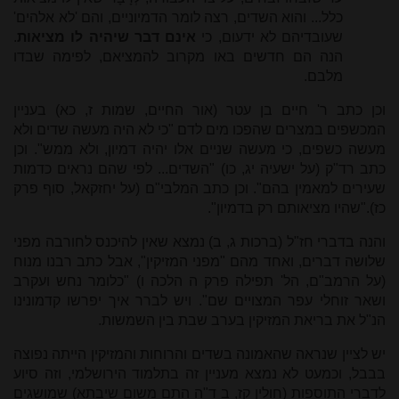
כלל... והוא השדים, רצה לומר הדמיוניים, והם 'לא אלהים'
שעובדיהם לא ידעום, כי
אינם דבר שיהיה לו מציאות
.
הנה הם חדשים באו מקרוב להמציאם, לפימה שבדו
מלבם.
וכן כתב ר' חיים בן עטר (אור החיים, שמות ז, כא) בעניין
המכשפים במצרים שהפכו מים לדם "כי לא היה מעשה שדים ולא
מעשה כשפים, כי מעשה שניים אלו יהיה דמיון, ולא ממש". וכן
כתב רד"ק (על ישעיה יג, כו) "השדים... לפי שהם נראים כדמות
שעירים למאמין בהם". וכן כתב המלבי"ם (על יחזקאל, סוף פרק
כז)."שהיו מציאותם רק בדמיון".
והנה בדברי חז"ל (ברכות ג, ב) נמצא שאין להיכנס לחורבה מפני
שלושה דברים, ואחד מהם "מפני המזיקין", אבל כתב רבנו מנוח
(על הרמב"ם, הל' תפילה פרק ה הלכה ו) "כלומר נחש ועקרב
ושאר זוחלי עפר המצויים שם". ויש לברר איך יפרשו קדמונינו
הנ"ל את בריאת המזיקין בערב שבת בין השמשות.
יש לציין שנראה שהאמונה בשדים והרוחות והמזיקין הייתה נפוצה
בבבל, וכמעט לא נמצא מעניין זה בתלמוד הירושלמי, וזה סיוע
לדברי התוספות (חולין קז, ב ד"ה התם משום שיבתא) שמושגים