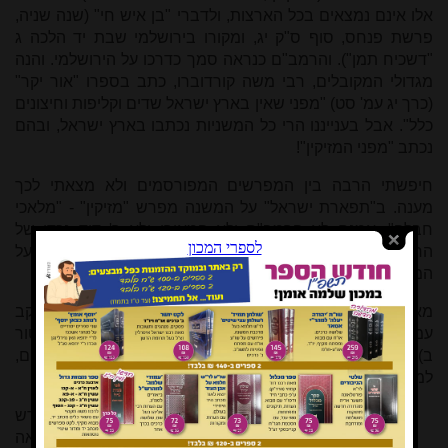
אלו אינם נמצאים בכל הארצות, ולדברי "בן איש חי" (שנה שניה,
פרשת פנחס, סוף ס"ק יג, ומקורו בירושלמי שבת יד הלכה ג
"דשכיח תמן"). והרמב"ם כנראה סמך כדרכו על הירושלמי. והנה
מגדולי המקובלים, רבי משה קורדוברו, כתב בספרו "אור יקר"
(כרך יג עמ' סט) "מפני שאין בארץ ישראל שדים וקליפות וחיצונים
כלל". אבל בענייננו הרי כל המשניות נכתבו בארץ ישראל, ובהם
נכתב "מפני המזיקין"!
חיפשתי הרבה בין המפרשים המפורסמים ולא מצאתי לכך
מענה. ב"תפארת ישראל" על המשנה מפרש "מזיקין" - "מלאכי
חבלה". אמנם לא הרמב"ם ולא המאירי ולא ר' דוד נכדו של
הרמב"ם ("מדרש דוד" על אבות) פירשו מילה זו בפירושם על
המשנה.
מאת ה' הייתה זאת, ותשובה אפשרית אני מציע. הנה ר' יעקב
עמדין בפירושו לאבות "עץ אבות" (פרק ה משנה ו, דף נא סוף טור
ב) חקר מה ההבדל בין עשרה ניסים אלו לבין כל שאר הנסים,
למאותיהם, שהיו מימות עולם? וענה:
דבר ברור הוא כי אלה עשרה הדברים הוצרכו להתחדש
מפני הפורענות העתידה, מה שלא הייתה כוונת הבריאה