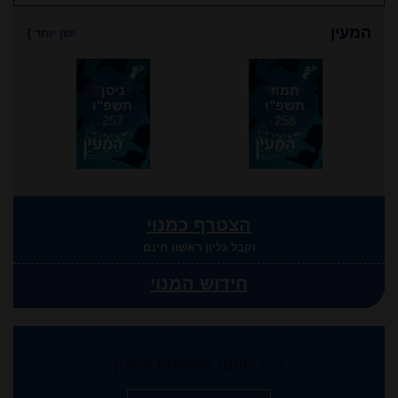
המעין
ישן יותר
}
תמוז
ניסן
תשפ"ו
תשפ"ו
257
258
הצטרף כמנוי
וקבל גליון ראשון חינם
חידוש המנוי
היה שותף לפעילות המכון