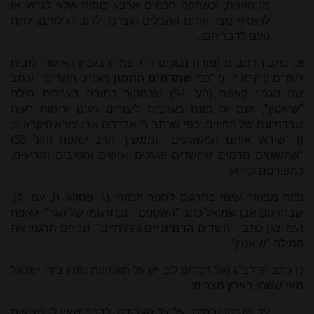
מן הזוגות, וכשתקנו חכמים ארבע כוסות שלא לגרוע או
להוסיף מצד אותם ההבלים הוצרכו, לרוב רגילותם, לתת
טעם לדבריהם...
וכן כתב הרמב"ם (מורה נבוכים ח"ג פמ"ו) בעניין האיסור לזבוח
לשדים (ויקרא יז, ז) "כפי
שמדמים ההמון
מענייני השדים". וכתב
שם הגר"י קאפח (הע' 54) שבמקור כתובה בערבית מילת
"שיאטין", ושם זה מונח בערבית ליצורים רעים ורוחות רעות
שבדמיונם של ההוזים, כפי שכתב ר' אברהם אבן עזרא (ויקרא יז,
ז) "שיראו אותם המשוגעים". וממשיך הרב קאפח (הע' 55)
"שהשוטים מדמים שהשדים פועלים ועושים ומטיבים ומריעים,
כמפורסם וכידוע".
ובזה מבואר שינוי בתרגום לספר הכוזרי (ג, פסקא ה, עמ' ק),
שבתרגום אבן שמואל כתב "השטנים", ובתרגומו של הגר"י קאפח
(עמ' צג) כתב : "השדים
הדמיוניים
וההזתיים", שניהם תרגמו את
המילה "שיאטין".
כן כתב הרלב"ג (על דברים לב, יז) על האמונות שהיו בידי ישראל
מאז ששהו בארץ מצרים:
עד שזבחו זבחים, על צד העבודה, לְדָבָר שאין לו מציאות