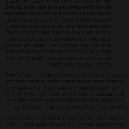
פתן', וכן 'ופרה ודוב תרענה וכו' ואריה כבקר יאכל תבן',
כי
לא היה הטרף בחיות הרעות רק מפני חטאו של אדם,
כי נגזר עליו להיות טרף לשיניהם והושם הטרף טבע
להם גם לטרוף זו את זו
, כידוע כי בטורפם האדם פעם
אחת יוסיפו להיות רעים יותר, וכן אמר הכתוב (יחזקאל יט,
ג) 'וילמד לטרוף טרף אדם אכל'. והנה בבריאתו של עולם
נאמר בחיות שנתן להם העשב לאוכלה, דכתיב (בראשית
א, ל) 'ולכל חית הארץ ולכל עוף השמים ולכל רומש על
הארץ אשר בו נפש חיה, את כל ירק עשב לאכלה', ואמר
הכתוב 'ויהי כן', כי הוא הטבע אשר הושם בהם לעד, ואחר
כך למדו הטרף פני החטא הממית.
הוראנו לדעת כי עד לחטא אדם הראשון לא היו כלל ה"מזיקין"
שהמשנה הזכירה, שאינם מהסדר הטבעי של העולם, אלא נבראו
במיוחד לשם הפורענות, לכן השהה הקב"ה בריאת טבע זה עד
לבין השמשות, בין החול והקודש. וראיה לכך מאמר חז"ל "אין
חיה שולטת באדם עד שנדמה לו כבהמה, שנאמר (תהלים מט,
כא) 'אדם ביקר בל ילין, נמשל כבהמות נדמו'" (שבת קנא, ב).
בסיכום, לדעת רבותינו שסברו ש"המזיקין" הרוחניים קיימים
בעיקר בדעתם ובדמיונם של הסובלים ואינם מציאות בעצם,