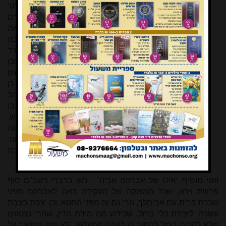
בעצם ובראשונה אלא שיתקיימו כל הברואים באופן היותר
שלם וטוב, ולא יהיה משם מות ומשׁכלת כמו אחר שגרם
העוון... והנה 'פי הארץ' אינו אלא לפורענות לבלוע את
הרשעים, זה נראה מיד. גם 'פי הבאר' אע"פ שלטובה
ולברכה היה, מכל מקום אם היו ישראל זוכים ונכנסין מיד
לארץ לא היו צריכים לו, כי היא ארץ עיינות ותהומות.. וכן
ה'מן' היה בלתי צריך, ולא הכרחי בעצם, רק מחמת העוון
שגרם לנוע במדבר הוצרכו לאלה... 'פי האתון' ידוע גם כן
שהוא לפורענות. וה'קשת' כמו כן נודע ממה שכתוב
בתורה. וה'מטה' [של משה] רצועה למצרים להלקותם בו
במצרים ועל הים. וה'שמיר', עם היותו הכרחי לכלי הקודש,
מכל מקום מזיק הוא, וכן ה'לוחות' עצמן הראשונות
שנשברו פורענות היו אחר שלא נתקיימו. הרי בבירור גמור
שאין דבר אחד מהעשרה נמלט מהוראת פורענות ופקידת
חטאות ועוונות, ואין צריך לומר המזיקין.
ואני מוסיף: 'אילו של אברהם אבינו' - ראו בדברי רשב"ם סוף
פרשת וירא, שכל המצוקה של העקידה באה לאברהם מפני
שכרת ברית עם אבימלך, הרי גם זה מפני החטא. וכן 'צבת בצבת
עשויה' ליצירת כלי ברזל, שכידוע הם מידת הדין, שהרי נצטווינו
שלא להרים ברזל לחתוך בו באבני המקדש, "לא יונף המקצר על