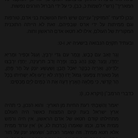
המאריך" (רש"י לשמות כ, כב), כי על ידי הברזל הורגים נפשות.
ובכן לדעתי "המזיקין" עניינם שיש חיות הנושכות בני אדם, טורפות
וגם ממיתות על ידי ארס שבפיהם. זאת לא הייתה התוכנית
המקורית של העולם, אילו לא חטאו אדם הראשון וחוה.
ובעתיד תקויָם הנבואה בישעיה יא, ו-ט:
וְגָר זְאֵב עִם כֶּבֶשׂ, וְנָמֵר עִם גְּדִי יִרְבָּץ, וְעֵגֶל וּכְפִיר וּמְרִיא
יַחְדָּו, וְנַעַר קָטֹן נֹהֵג בָּם: וּפָרָה וָדֹב תִּרְעֶינָה, יַחְדָּו יִרְבְּצוּ
יַלְדֵיהֶן, וְאַרְיֵה כַּבָּקָר יֹאכַל תֶּבֶן: וְשִׁעֲשַׁע יוֹנֵק עַל חֻר פָּתֶן,
וְעַל מְאוּרַת צִפְעוֹנִי גָּמוּל יָדוֹ הָדָה: לֹא יָרֵעוּ וְלֹא יַשְׁחִיתוּ בְּכָל
הַר קָדְשִׁי, כִּי מָלְאָה הָאָרֶץ דֵּעָה אֶת ה' כַּמַּיִם לַיָּם מְכַסִּים:
כדברי הרמב"ן (ויקרא כו, ו):
יאמר וְהִשְׁבַּתִּי רעת החיות מן הארץ: והוא הנכון, כי תהיה
ארץ ישראל בעת קיום המצוות כאשר היה העולם
מתחילתו קודם חטאו של אדם הראשון, אין חיה ורמש
ממית אדם, וכמו שאמרו (ברכות לג, א) 'אין ערוד ממית
אלא חטא ממית'. וזה שאמר הכתוב 'ושעשע יונק על חור