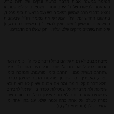
הנאמר במשנה אבות מדבר ברעות ונזקים של חיות טרף,
בהתאמה לביאורו של ר' יעקב עמדין. ושמא סיוע לפרשנות זו
נמצא בדברי הרב שמשון רפאל הירש (על בראשית סוף פרק ד,
בתרגום החדש עמ' קיז), המפרש את מאמר חז"ל שבעקבות
חטא אדם הראשון "נעשו חולין למזיקין" (בראשית רבה כג, ו)
ש"כוחות גשמיים מזיקים שלטו עליו", ויתכן שאלו הם הדברים.
מִזְבַּח אֲבָנִים לֹא תָנִיף עֲלֵיהֶם בַּרְזֶל (דברים כז, ה). וכי מה ראה
הכתוב לפסול את הברזל יותר מכל מיני מתכות? מפני
שהחרב נעשית ממנו, והחרב סימן פורענות, והמזבח סימן
כפרה, מעבירין דבר שסימן פורענות מדבר שסימן כפרה.
והלא דברים קל וחומר, ומה אם אבנים שאינן לא רואות ולא
שומעות ולא מדברות על שמטילות כפרה בין ישראל לאביהם
שבשמים אמר הכתוב לא תניף עליהן ברזל, בני תורה שהן
כפרה לעולם על אחת כמה וכמה שלא יגע בהן אחד מן
המזיקין כולן. (תוספתא ב"ק ז, ו)