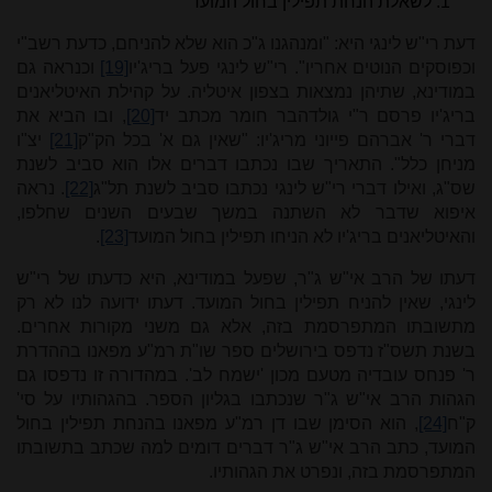
לשאלת הנחת תפילין בחול המועד
דעת רי"ש לינגי היא: "ומנהגנו ג"כ הוא שלא להניחם, כדעת רשב"י
וכפוסקים הנוטים אחריו". רי"ש לינגי פעל בריג'יו
[19]
וכנראה גם
במודינא, שתיהן נמצאות בצפון איטליה. על קהילת האיטליאנים
בריג'יו פרסם ר"י גולדהבר חומר מכתב יד
[20]
, ובו הביא את
דברי ר' אברהם פייוני מריג'יו: "שאין גם א' בכל הק"ק
[21]
יצ"ו
מניחן כלל". התאריך שבו נכתבו דברים אלו הוא סביב לשנת
שס"ג, ואילו דברי רי"ש לינגי נכתבו סביב לשנת תל"ג
[22]
. נראה
איפוא שדבר לא השתנה במשך שבעים השנים שחלפו,
והאיטליאנים בריג'יו לא הניחו תפילין בחול המועד
[23]
.
דעתו של הרב אי"ש ג"ר, שפעל במודינא, היא כדעתו של רי"ש
לינגי, שאין להניח תפילין בחול המועד. דעתו ידועה לנו לא רק
מתשובתו המתפרסמת בזה, אלא גם משני מקורות אחרים.
בשנת תשס"ז נדפס בירושלים ספר שו"ת רמ"ע מפאנו בההדרת
ר' פנחס עובדיה מטעם מכון 'ישמח לב'. במהדורה זו נדפסו גם
הגהות הרב אי"ש ג"ר שנכתבו בגליון הספר. בהגהותיו על סי'
ק"ח
[24]
, הוא הסימן שבו דן רמ"ע מפאנו בהנחת תפילין בחול
המועד, כתב הרב אי"ש ג"ר דברים דומים למה שכתב בתשובתו
המתפרסמת בזה, ונפרט את הגהותיו.