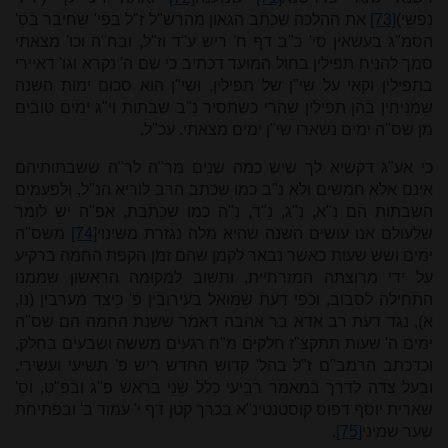
נפשי)
[73]
את ההלכה שכתב הגאון מהרש"ל ז"ל בפי' שחיבר בס'
הסמ"ג בעשאין סי' כ"ב דף ח' ריש ע"ד וז"ל, ובח"ה וכו' מצאתי
סמך להניח תפילין בחול המועד דכתיב כי שם ה' נקרא וגו' דאיירי
בתפילין וקאי על שי"ן של תפילין, ושי"ן הוא סכום ימות השנה
שמניחין בהן תפילין שהרי כשתסיר נ"ב שבתות וי"ג ימים טובים
מן שס"ה ימים נשארו שי"ן ימים מצאתי. עכ"ל.
כי אע"ג דקשיא לך שיש כמה שנים מר"ה לר"ה ששבתותיהם
אינם אלא חמשים ולא נ"ב כמו שכתב הרב לוריא הנ"ל, ולפעמים
השבתות הם נ"א, נ"ג, נ"ד, נ"ה כמו שכתבת, אפ"ה יש לומר
שלעולם אנו עושים השנה שהיא מלה נגזרת משינוי
[74]
משס"ה
ימים ושש שעות כאשר נבאר לקמן שהם זמן הקפת החמה ברקיע
על ידי מרוצתה המזרחיית, ותשוב למקומה הראשון שממנו
התחילה לסבוב, וכפי דעת שמואל בעירובין פ' כיצד מערבין (נו,
א), נגד דעת רב אדא בר אהבה דאמר ששנת החמה הם שס"ה
ימים ה' שעות תתקצ"ז חלקים מ"ח רגעים מששה ושבעים בחלק,
וכדכתב הרמב"ם ז"ל בהל' קדוש החדש ריש פ' תשיעי ועשירי.
ובעל צדה לדרך במאמר רביעי כלל שני בראש פ"ג ובפ"ט, וס'
שארית יוסף דפוס קוסטנטינ"א בכרך קטן דף י' עמוד ב' ובפתיחת
שער שמיני
[75]
.