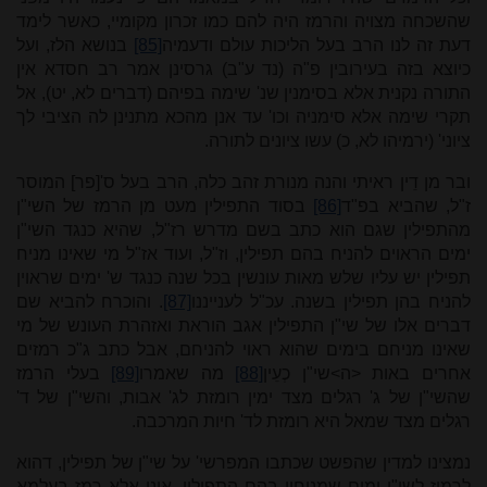
שהשכחה מצויה והרמז היה להם כמו זכרון מקומיי, כאשר לימד
דעת זה לנו הרב בעל הליכות עולם ודעמיה
[85]
בנושא הלז, ועל
כיוצא בזה בעירובין פ"ה (נד ע"ב) גרסינן אמר רב חסדא אין
התורה נקנית אלא בסימנין שנ' שימה בפיהם (דברים לא, יט), אל
תקרי שימה אלא סימניה וכו' עד אנן מהכא מתנינן לה הציבי לך
ציוני' (ירמיהו לא, כ) עשו ציונים לתורה.
ובר מן דֵין ראיתי והנה מנורת זהב כלה, הרב בעל ס'[פר] המוסר
ז"ל, שהביא בפ"ד
[86]
בסוד התפילין מעט מן הרמז של השי"ן
מהתפילין שגם הוא כתב בשם מדרש רז"ל, שהיא כנגד השי"ן
ימים הראוים להניח בהם תפילין, וז"ל, ועוד אז"ל מי שאינו מניח
תפילין יש עליו שלש מאות עונשין בכל שנה כנגד ש' ימים שראוין
להניח בהן תפילין בשנה. עכ"ל לענייננו
[87]
. והוכרח להביא שם
דברים אלו של שי"ן התפילין אגב הוראת ואזהרת העונש של מי
שאינו מניחם בימים שהוא ראוי להניחם, אבל כתב ג"כ רמזים
אחרים באות <ה>שי"ן כְעֵין
[88]
מה שאמרו
[89]
בעלי הרמז
שהשי"ן של ג' רגלים מצד ימין רומזת לג' אבות, והשי"ן של ד'
רגלים מצד שמאל היא רומזת לד' חיות המרכבה.
נמצינו למדין שהפשט שכתבו המפרשי' על שי"ן של תפילין, דהוא
לרמוז לשי"ן ימים שמניחין בהם התפילין, אינו אלא רמז בעלמא