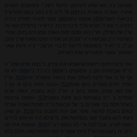
ומנהגנו ג"כ הוא שלא להניחם, כדעת רשב"י וכפוסקים הנוטים
אחריו. הגם כי בעטרת צבי
[44]
סי' ל"א ס"ג כתב בשם מהרש"ל
בביאורו לסמ"ג
[45]
שמצא כתוב
[46]
סמך להניח תפילין בח"ה
דכתיב כי שם ה' נקרא עליך (דברים כח, י) דאיירי בתפילין וקאי על
שי"ן של תפילין, ושי"ן הוא סכום ימות השנה שמניחים בהם, שהרי
כשתסיר נ"ב שבתות וי"ג י"ט
[47]
מן שס"ה ימים נשארו שי"ן ימים,
עכ"ל, כי לא די בסמוכות לדחות לדברי הרשב"י ע"ה ודעת שאר
הפוסקי' וגאוני' הסוברים שלא להניחם.
ועוד נראה לפום ריהטא שחשבונו אינו צודק, כי כמה שנים שמר"ה
לר"ה שבתותיה הם ן', ולפעמים נ"א
[48]
נ"ג נ"ד נ"ה
[49]
. לא זה
אף זה כי אפי' ליקח לעולם שנת החמה משס"ה ימים
[50]
, עכ"ז
תמיד חלים מועדים ביום שבת
[51]
, <כגון> פסח ביום א' יום ז'
שלו הוא שבת, ופסח ביום ג' יוה"כ יבוא בשבת. וכמה שנים
שחלים ב' י"ט בשבתות כגון פסח בשבת
[52]
<ומהם ארבעה
כשחל פסח בה' שאז יום ב' של שבועות ור"ה וסוכות ושמיני עצרת
באים בשבת קודש>. ואפי' אם יהיה חשבונו צודק
[53]
, יען שאין
דעתי ליגע ולאבד זמני בנפלאות אלו, מ"מ לא היה זה אלא לדרים
חוצה לארץ, אבל לבני א"י לא נמצא י"ג י"ט
[54]
. ובאמת אילו לא
כתב זה בשם מהרש"ל הייתי אומר כי הם חלומות (ואין חלום בלא