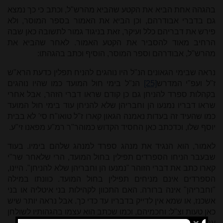
בהגהה אחת הביא את הקטע שהביא מהרש"ל, וכתב כי כך נמצא
גם בדברי אבודרהם, וכן הביא את האמור בספר המוסר, ולא
פירש את דבריהם כלל ועיקר, זאת בניגוד גמור לתשובה כאן שבה
הרחיב מאוד להסביר את הקטע האמור. לאחר שהביא את
מהרש"ל, אבודרהם וספר המוסר, הוסיף וכתב בהגהתו:
נראה שבימי הגאונים הנ"ל היו נוהגים להניח תפלין כדעת הרא"ש
ז"ל ועפ"י המדרש
[25]
הנ"ל בימי חול המועד כמו שהיו נוהגים
בקהלות ספרד להניחן גם כן קודם שראו דברי הזהר, אבל אחרי
שראו דבריו נמנעו הן וחבריהן שלא להניחן עוד בימי חול המועד
כמו שהעיד זה בעדות נאמנה הגאון קארו ז"ל טואו"ח סי' לא בבית
יוסף שלו, וכדכתב כאן החסיד הקדוש כמוהר"ר רמ"ע מפאנו זי"ע.
לאמור, הוא הנגיד את מנהג ספרד למנהג שלהם בימיו. בעוד
שבעבר הניחו הספרדים תפילין בחול המועד, הרי שלאחר שר"י
קארו כתב את דברי הזוהר "נמנעו הן וחבריהן שלא להניחן". היינו,
הספרדים אינם מניחים תפילין בחול המועד. כוונתו במילה
"וחבריהן" אינה ברורה. האם התכוון לקהילות בני איטליה או בני
אשכנז, או שמא אין לדייק בדבריו עד כדי כך. אבל נראה יותר שיש
כאן טעות וצ"ל: וחכמיהם, וכמו שכתב הוא עצמו בהגהותיו לשולחן
ערוך שנעתיק לקמן
[26]
.