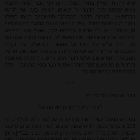
שיש להניח תפילין בחול המועד, והוא אף סבור שניתן להביא
ראיה עקיפה לכך מדברי ר' ישעיהו הורוויץ בעל שני לוחות
הברית
[36]
. לאמור, לדברי המבורגר האשכנזים הניחו תפילין
בחוה"מ בהיותם בחו"ל, ואילו היו משנים את מנהגם בבואם לא"י
מן הסתם היה ר"י הורוויץ מתייחס לכך, שהרי הוא התייחס
למנהגים אחרים שאותם שינו האשכנזים בבואם לארץ. והנה אם
אכן הרב אי"ש ג"ר יודע על הנעשה בירושלים גם בקרב
האשכנזים, הרי זו ידיעה שאינה עולה בקנה אחד עם השערתו של
המבורגר. זאת משום שלפי דברי הרב אי"ש ג"ר הקהל האשכנזי
בירושלים הושפע מספר הזוהר, אפשר כבר בימי מרן הב"י, וחדל
להניח תפילין בחול המועד.
* * *
דברי הרבנים בכתבי היד
['דרך המלך' הלכות חול המועד]
במדרש הנעלם לשיר השירים (זוהר חדש, מהד' ר"מ מרגליות, דף
128 ע"ב) על פסוק "לריח שמניך טובים" (שיר השירים א, ג) שמי
שמניח תפלין בח"ה חייב מיתה, והביא לשונו רבינו בב"י [או"ח]
סי' ל"א, וכתב שמהאי טעמא היו בני ספרד נמנעין מלהניחם. וסוף