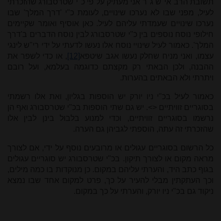
תשובת הרב אי"ש ג"ר אני מעתיק על פי כ"י שטרסבורג שהזכרתי
לעיל, מפני שבו לא נערכו שינויים, לעומת כ"י 'דרך המלך' שבו
נערכו שינויים שעמדתי עליהם לעיל. כאן אוסיף ואומר שקיימים
חילופי נוסח נוספים בין כ"י שטרסבורג לבין נוסח הדברים ב'דרך
המלך'. כאמור לעיל שינויי נוסח אלו נעשו לדעתי על ידי רי"ש לינגי
עצמו, ואני מניח שחלק נעשו אגב שיטפא
[12]
, או כדי לשפר את
ההבנה, ולכן הבאתי רק מקצתם כדוגמה בעלמא, ועל רובם
ויתרתי ולא הבאתים בהערות.
כאמור לעיל בכ"י ניו יורק יש הוספות בגליון, ואת אלו רשמתי
בסוגריים זוויתיים <>. יש גם שתי הוספות בכ"י שטרסבורג ואף הן
נרשמו בסוגריים זוויתיים, וכדי למנוע בלבול בינן לבין אלו
שהזכרתי זה עתה, הוספתי לגביהן גם הערה.
כל הרשום בסוגריים עגולים או מרובעים נוסף על ידי, אם לצורך
מראה מקום או לצורך תיקון. בכ"י שטרסבורג יש סוגריים עגולים
בגוף כתב היד, והערתי עליהם במקום. כן מנוקדות בו כמה מילים,
וכך העתקתין מבלי להעיר על כך, פרט למקום אחד שבו נמצא
ניקוד גם בכ"י ניו יורק, והערתי על כך במקום.