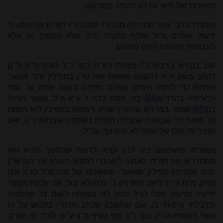
וסמיכות שלו ודאי אין לנו להסיר ממנהגנו.
ואמרתי בלבי אחר המחילה מכבודו <ומכבוד> תורתו וקדושתו, כי
ידעתי שאדם גדול ואלוף בתורה היה, שלא המשיך זה אלא
בעבותות האהבה לחזק מנהגם.
שוב בקוראי ברבינו ב"י מצאתי בא"ח בסי' ל"ב סעיף (ל"ז) [ל"ג]
דכתב בשם א"ח דהטעם שעושין אות שי"ן בתפילין יותר משאר
אותיות כדי לרמוז הימים שאדם מניחם בשנה שהם ש'. ועוד
<ראיתי> בהרד"א
[64]
בה' פסח בדף ז' ע"א וז"ל, (אשר ראיתי
בו)
[65]
ואומר במדרש שהשי"ן שהיא רשומה בתפילין היא רומזת
לג' מאות ימי' שבשנה שמניחין תפילין כשתסיר שבתות וי"ט, ואם
תסיר ימי חולו של מועד לא יהיה כך. עכ"ל.
נשארתי משתומם ביני לבין עצמי לראות שהסמך ההיא הוא
מהמדרש, ואז חזרתי לאחור ליגע כדי למצוא חשבון איך הם שי"ן
ימים שמניחין תפילין, שאעפ"י שחשבונו של מהרש"ל לע"ד אינו
צודק, מ"מ צריך לישב המדרש כי עלהו לא יבול, ועד עכשיו מקוצר
ידיעתי ומיעוט שכלי הדל והמך לא מצאתיו לשום צד שהפכתי
ובלבלתי וניסיתי בו, וגם שחשבון שכתב הרמ"י בלבוש על זה
אשר מצאתיו אח"כ בסי' ל"ב סוף סעיף מ"ג יע"ש, לע"ד לא יוצדק.