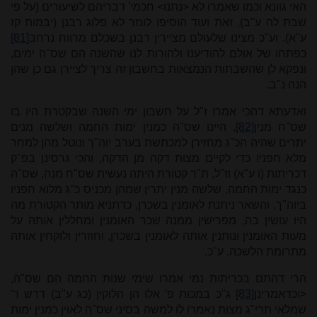
האי גוונא וכמו שאמרו לא <נתנו> חכמי' דבריהם לשיעורים (על פי
שבת לה ע"ב), זאת ועוד הוסיפו לומר לא פלוג רבנן (יבמות קז
ע"א). וע"כ מצינו שלעולם מציירין רבנן בשכלם מרווח נרחב
[81]
כפתחו של אולם להודיענו ולהורות לנו שהשנה הם שס"ה ימים,
ונפקא לן שהשבתות הנמצאות בחשבון זה צריך לציירן גם כן שהן
הנה נ"ב.
ואדעתא דהכי אמרו ז"ל על חשבון ימי השנה שבקטרת היו בו
שס"ח מנין
[82]
, היינו שס"ה כמנין ימות החמה ושלשה מנים
יתרים שהיה הכ"ג מחזירן למכתשת בערב יוה"ך ונוטל מהן למחר
מלא חפניו כדי לקיים מצות דקה מן הדקה, והכי גרסינן בפ"ק
דכריתות (ו ע"א) וז"ל, ת"ר קטורת היתה נעשית שס"ח מנה, שס"ה
כנגד ימות החמה, שלשה מנין יתרין שמהן מכניס כ"ג מלוא חפניו
ביוה"ך, והשאר ניתנת לאומנין בשכרן, כדתניא מותר הקטורת מה
היו עושין בה, מפרישין ממנה שכר האומנין ומחללין אותה על
מעות האומנין ונותנין אותה לאומנין בשכרן, וחוזרין ולוקחין אותה
מתרומת הלשכה. ע"כ.
הרי דהתם בכריתות נמי אמרו שימי שנות החמה הם שס"ה,
<וכדאמרינן
[83]
ג"כ במכות פ' אלו הן הלוקין (כג ע"ב) דרש ר'
שמלאי תרי"ג מצות נאמרו לו למשה בסיני שס"ה לאוין כמנין ימות