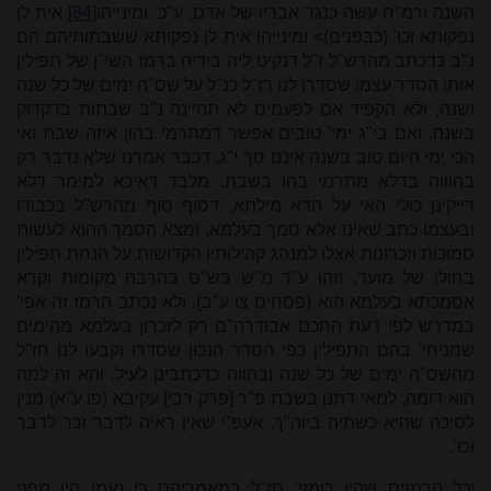
השנה ורמ"ח עשה כנגד אבריו של אדם, ע"כ. ומינייהו
[84]
אית לן
נפקותא וכו' (כבפנים)> ומינייהו אית לן נפקותא ששבתותיהם הם
נ"ב כדכתב מהרש"ל ז"ל דנקיט ליה בידיה ברמז השי"ן של תפילין
אותו הסדר עצמו שסדרו לנו רז"ל כנ"ל על שס"ה ימים של כל שנה
ושנה, ולא הקפיד אם לפעמים לא תהיינה נ"ב שבתות בדקדוק
בשנה, ואם בי"ג ימי' טובים אפשר דמתרמי בהון איזה שבת ואי
הכי ימי היום טוב בשנה אינם סך י"ג, דכבר אמרנו שלא נדבר רק
בהוווה בדלא מתרמי בהו בשבת, מלבד דאיכא למימר דלא
דייקינן כולי האי על הדא מילתא, דסוף סוף מהרש"ל בכבודו
ובעצמו כתב שאינו אלא סמך בעלמא, ומצא הסמך ההוא לעשות
סמוכות וזכרונות אצלו למנהג קהילותיו הקדושות על הנחת תפילין
בחולו של מועד, וזהו ע"ד מ"ש בש"ס בהרבה מקומות וקרא
אסמכתא בעלמא הוא (פסחים צו ע"ב). ולא נכתב הרמז זה אפי'
במדרש לפי דעת החכם אבודרה"ם רק לזכרון בעלמא מהימים
שמניחי' בהם התפילין כפי הסדר הנכון שסדרו וקבעו לנו חז"ל
מהשס"ה ימים של כל שנה ובהווה כדכתבינן לעיל. והא זה למה
הוא דומה, למאי דתנן בשבת פ"ר [פרק רבי] עקיבא (פו ע"א) מנין
לסיכה שהיא כשתיה ביוה"ך, אעפ"י שאין ראיה לדבר זכר לדבר
וכו'.
וכל הרמזים שהיו רומזי' חז"ל במאמריהם כי נעמו היו מפני