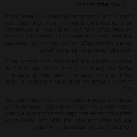
עיקר שאלת רי"ש לינגי
המעיין בדברים המתפרסמים כאן יראה כי הדיון העיקרי בדברי
שני החכמים הללו אינו בנושא הנחת תפילין בחול המועד, אלא
הוא עוסק בפרשנות של קטע מסוים, שממנו יש מעין אסמכתא
שיש להניח תפילין בחול המועד. קטע זה הביא רי"ש לינגי מדברי
מהרש"ל בפירושו לסמ"ג. רש"ל לא כתב את מקור הקטע אלא
הביאו בשם "מצאתי כתוב", וכך כותב רי"ש לינגי:
שמצא
[13]
כתוב
[14]
סמך להניח תפילין בח"ה דכתיב כי שם ה'
נק'[רא] עליך (דברים כח, י) דאיירי בתפילין וקאי על שי"ן של
תפילין, ושי"ן הוא סכום ימות השנה שמניחים בהם, שהרי
כשתסיר נ"ב שבתות וי"ג י"ט
[15]
מן שס"ה ימים נשארו שי"ן ימים.
עכ"ל.
מהרש"ל הביא קטע זה כסמך להנחת תפילין בחול המועד, וכך
ההסבר לדבריו: הרי שבתות וימים טובים שבהם אין מניחים
תפילין עולים, כפי שמוסבר בקטע, לסך של ס"ה ימים. א"כ מתוך
שנה בת שס"ה ימים נותרו שי"ן (300) ימים שבהם מניחים
תפילין, ובכלל ימים אלו נמצאים גם ימי חול המועד.