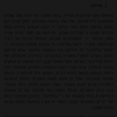
פתיחה
השאלה אם יש להניח תפילין בחול המועד לא ירדה מעל שולחן
הפוסקים לדורותיהם. אלו ואלו בניצוח מנצחים, חלק מדבריהם
נמצא בדפוס וחלק נותר בכתבי יד. כמה חכמים בדורנו עסקו
בבירור סוגיה זו מצדדים שונים, ופירסמו גם חומר חדש שהיה
ספון בכתבי יד. המאוחרים שבהם הוסיפו הרבה על דברי
קודמיהם, והם ר' יחיאל גולדהבר ור' בנימין שלמה המבורגר. ר'
יחיאל גולדהבר לא פירסם את ממצאיו בדפוס, אלא פירסם
אותם בשנים תשע"ז-תשע"ח באינטרנט בסידרה 'משולחנו של
יחיאל גולדהבר' בשישה עשר מאמרים
[1]
. רוב המאמרים עוסקים
ברבני איטליה, ארץ שבין רבניה וחכמיה התקיים פולמוס רחב
ביותר בנושא במשך דורות רבים. בסמוך לזה פירסם ר' בנימין
שלמה המבורגר ספר בן תשע מאות עמודים, החלק החמישי
בסידרה 'שרשי מנהג אשכנז', ושמו 'הנחת תפילין בחול המועד'
(בני ברק, תשע"ח), הכולל בתוכו, כפי הנראה, את כל הנאמר
בפרשה זו, כולל ממצאיו של ר"י גולדהבר, וכמובן תוספות רבות
של רב"ש המבורגר עצמו. לספר זה אציין במאמר בשם: שרשי
מנהג אשכנז.