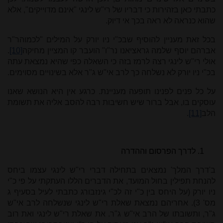
כתבתי כאן בזהירות כי דבריו של רי"ש לינגי "אינם מדוייקים", אלא
שהוא כנראה לא ראה בכך אי דיוק.
בכל זאת מעניין להוסיף שבכ"י ניו יורק על המילים "לכמוהר"ר
אברהם יוסף שלמה גראציאנו נר"ו" הועבר קו המציין מחיקה
[10]
.
אולי רי"ש לינגי רצה לרמז בזה כי השאלה כפי שהיא נמצאת עתה
בכ"י ניו יורק לא נשלחה כך לרב אי"ש ג"ר אלא בשינויים מסוימים.
על כל פנים לפנינו תופעה מעניינת. כרגע אין היא הנושא שאנו
עוסקים בו, אבל ברור שיש חשיבות רבה להסב אליה את תשומת
הלב
[11]
.
לדרך הפרסום וההדרה
ב'דרך המלך' נמצאים בתחילה דברי רי"ש לינגי עצמו ביחס
להנחת תפילין בחול המועד, את הדברים הללו העתקתי על פי כ"י
ניו יורק (על היחס בין כ"י זה לכ"י גינזבורג כתבתי לעיל בסעיף ג
מס' 3). אחריהם נמצאת שאלת רי"ש לינגי שנשלחה לרב אי"ש
ג"ר, ותשובתו של הרב אי"ש ג"ר. את שאלת רי"ש לינגי ואת רוב