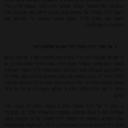
בהלכות חול המועד בספר שכתב הרב לינגי ונמצא עדיין בכ"י
בשם 'דרך המלך' על שולחן ערוך אורח חיים, כפי שיובהר מיד
לקמן. אני מודה לד"ר פוקס שבכך איפשר לי לפרסם את
התשובה בשלימותה.
על ספר 'דרך המלך' לר' ישראל שלמה לינגי
ר' ישראל שלמה לינגי ב"ר טוביה היה תלמידו של ר' אליעזר נחמן
פואה. הוא מוזכר בספרי חכמי דורו, וגם החליף עמם אגרות, הן
בהלכה והן בקבלה. אחד מחיבוריו הוא ספר 'דרך המלך' שהוזכר
לעיל. החיד"א מביא מספר זה כמה פעמים בחיבוריו
[4]
. ספר זה
נמצא בכמה כתבי יד, ועדיין לא נדפס. מצויים בידינו כיום שלושה
כתבי יד של 'דרך המלך' חלק ב. נכתוב מעט דברים על כל אחד
מהם:
1. כתב יד של 'דרך המלך' חלק ב נמצא בספריית פניצי, רגי'ו
אמיליה,
Turri F 68
(צילומו בספריה הלאומית 138
F
). מתברר
שכל המובא במאמר זה מספר 'דרך המלך' על פי הנמצא בשני
כתבי היד האחרים, אינו נמצא בכתב יד זה. רק מקצת מן המקצת