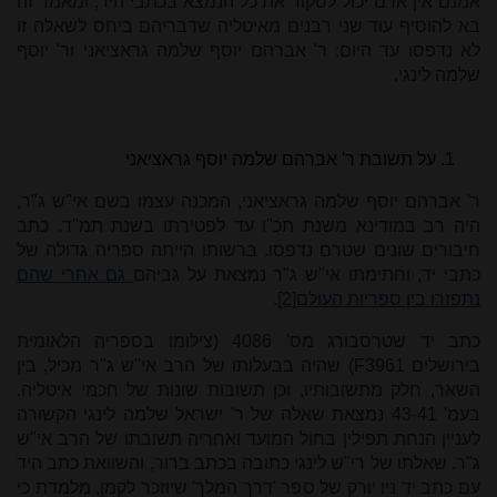
אמנם אין אדם יכול לסקור את כל הנמצא בכתבי היד, ומאמר זה
בא להוסיף עוד שני רבנים מאיטליה שדבריהם ביחס לשאלה זו
לא נדפסו עד היום: ר' אברהם יוסף שלמה גראציאני ור' יוסף
שלמה לינגי.
על תשובת ר' אברהם שלמה יוסף גראציאני
ר' אברהם יוסף שלמה גראציאני, המכנה עצמו בשם אי"ש ג"ר,
היה רב במודינא משנת תכ"ו עד לפטירתו בשנת תמ"ד. כתב
חיבורים שונים שטרם נדפסו. ברשותו הייתה ספריה גדולה של
כתבי יד, וחתימתו אי"ש ג"ר נמצאת על גביהם
גם אחרי שהם
נתפזרו בין ספריות העולם
[2]
.
כתב יד שטרסבורג מס' 4086 (צילומו בספריה הלאומית
בירושלים 3961
F
) שהיה בבעלותו של הרב אי"ש ג"ר מכיל, בין
השאר, חלק מתשובותיו, וכן תשובות שונות של חכמי איטליה.
בעמ' 43-41 נמצאת שאלה של ר' ישראל שלמה לינגי הקשורה
לעניין הנחת תפילין בחול המועד ואחריה תשובתו של הרב אי"ש
ג"ר. שאלתו של רי"ש לינגי כתובה בכתב ברור, והשוואת כתב היד
עם כתב יד ניו יורק של ספר 'דרך המלך' שיוזכר לקמן, מלמדת כי