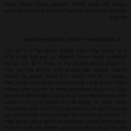
מקומות אלו יוצאים מהכלל, והמחיקה נעשתה מאוחר לשאר
המחיקות. לאמור, לפני מעתיק כ"י גינזבורג עדיין לא הייתה קיימת
מחיקה זו.
העולה מכתיבת רי"ש לינגי ביחס לשינויים בשו"ת
ברם קיימים שינויי נוסח נוספים שנעשו על ידי רי"ש לינגי
המשקפים תופעה הראויה לתשומת לב. צויין לעיל שהרב אי"ש
ג"ר העתיק בראש תשובתו את כל שאלת רי"ש לינגי ככתבה
וכלשונה, כמקובל אצל משיבים רבים, ואחריה כתב את דברי
תשובתו. רי"ש לינגי בספרו 'דרך המלך' מעתיק את שאלתו
ששלח לרב אי"ש ג"ר ואחריה מעתיק את התשובה שקיבל. אלא
שבכ"י ניו יורק אנו מוצאים כמה מילים שרי"ש לינגי מחק בשאלתו
מתוך משפטים מסויימים, ובגליון נכתבו במקומן מילים אחרות
[8]
.
לאמור, לאחר שרי"ש לינגי שלח את שאלתו לרב אי"ש ג"ר וכתבה
גם בספרו, הוא חזר בו ושינה בה כמה דברים. ועתה המעתיק של
כ"י גינזבורג נוהג כדרכם של מעתיקים, והוא מעתיק כמובן את
הנוסח החדש שנכתב בגליון והוא גם מכניסו פנימה, מה עוד שאין
הוא יכול לקרוא את הנוסח הראשון, המחוק. הוא סבור לתומו כי