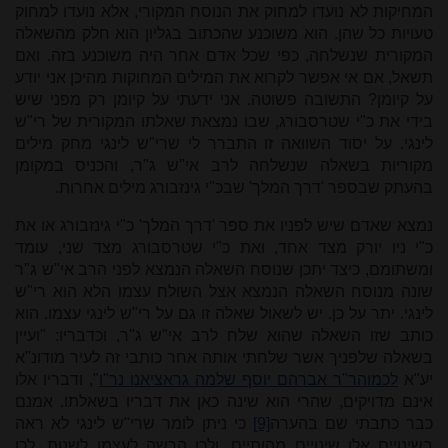
המחיקות לא נועדו למחוק את הנוסח המקורי, אלא נועדו למחוק
טעויות כל שהן. הוא משוכנע שהכתוב בגליון הוא חלק מהשאלה
המקורית שנשלחה, כפי שכל אדם אחר היה משוכנע בזה. ואם
תשאל, אם אי אפשר לקרוא את המילים המחוקות מהיכן אני יודע
על קיומן? התשובה פשוטה. אני ידעתי על קיומן רק מפני שיש
בידי את כ"י שטרסבורג, שבו נמצאת שאלתו המקורית של רי"ש
לינגי. על יסוד השוואה זו התברר לי שרי"ש לינגי מחק מילים
מקוריות בשאלה שנשלחה לרב אי"ש ג"ר, והכניס במקומן
בהעתק שבספר 'דרך המלך' שבכ"י גינזבורג מילים אחרות.
נמצא שאדם שיש לפניו את ספר 'דרך המלך' כ"י גינזבורג או את
כ"י ניו יורק מצד אחד, ואת כ"י שטרסבורג מצד שני, עומד
ומשתומם, כיצד יתכן שנוסח השאלה הנמצא לפני הרב אי"ש ג"ר
שונה מנוסח השאלה הנמצא אצל השולח עצמו הלא הוא רי"ש
לינגי. יתר על כן. יש לשאול שאלה זו גם על רי"ש לינגי עצמו. הוא
כותב שזו השאלה שהוא שלח לרב אי"ש ג"ר, וכדבריו: "ועיין
בשאלה שלפניך אשר שלחתי אותה אחר כותבי זה לעיר מודונ"א
יע"א
לכמוהר"ר אברהם יוסף שלמה גראציאנו נר"ו
", ודבריו אלו
אינם מדויקים, שהרי הוא שינה כאן את דבריו בשאלתו. אמנם
כבר כתבתי שם בהערה
[9]
כי ניתן לומר שרי"ש לינגי לא ראה
בשינויים אלו שינויים מהותיים, ולכן הרשה לעצמו לשנות. לכן