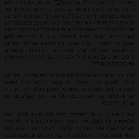
המועדים עם הפסח כנ"ל בזמניהם
[78]
, כגון חג השבועות בזמן
הקציר ככתוב בתורה (שמות כג, טז על פי חגיגה יח ע"א), וחג
הסוכות בזמן האסיף שכך נק'
[79]
חג האסיף (שם ושם), ודבר זה
אי אפשר להיות אלא כשיהיה הפסח בזמן האביב, ולכן נמסר לנו
סוד העיבור לעבר השנה כדי להשוות שנת הלבנה עם שנת החמה
ולקרב אותה בקירוב היותר שאפשר, יען כי מוכרחים אנו לתקן
מהלך שני המאורות הללו שמש וירח לחשבון שנותינו ומועדינו,
כמו שכתוב ויאמר אלקים יהי מאורות וגו' והיו לאותות ולמועדים
ולימים ושנים (בראשית א, יד) כדגרסינן בב"ר פ"ו (סי' א) בפסוק
והיו לאותות ולמועדים.
וא"כ עפ"י היסוד הזה שכתבנו מפי סופרים ומפי ספרים, שאין אנו
יכולים לעשות שנת החמה רק משס"ה ימים כנ"ל מטעם
המועדות, הנה כשמסירים אנחנו מן חשבון שס"ה ימים סך נ"ב
שבתות כאשר עפ"י האמת נמצא שכך עולה הסך מהנ"ב שבתות
מן השס"ה ימים.
ועוד כשנסיר י"ג ימי המועדים כולם לבני חוצה לארץ, הגם
שלפעמים איריא
[80]
ימים טובים בשבתות, אע"פ כן לא דבר
מהרש"ל הנ"ל אלא בהווה, כי כן אמרו ז"ל לא דבר הכתוב אלא
בהווה (בבא קמא נד ע"ב), ומנהג חכמי' ג"כ הוא שמתנהגים בכי