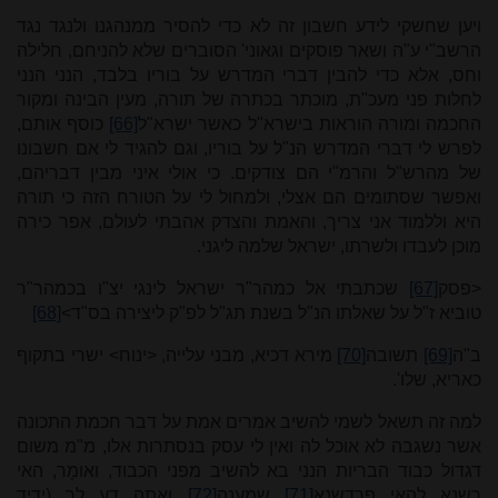
ויען שחשקי לידע חשבון זה לא כדי להסיר ממנהגנו ולנגד נגד
הרשב"י ע"ה ושאר פוסקים וגאוני' הסוברים שלא להניחם, חלילה
וחס, אלא כדי להבין דברי המדרש על בוריו בלבד, הנני הנני
לחלות פני מעכ"ת, מוכתר בכתרה של תורה, מעין הבינה ומקור
החכמה ומורה הוראות בישרא"ל כאשר ישרא"ל
[66]
כוסף אותם,
לפרש לי דברי המדרש הנ"ל על בוריו, וגם להגיד לי אם חשבונו
של מהרש"ל והרמ"י הם צודקים. כי אולי איני מבין דבריהם,
ואפשר שסתומים הם אצלי, ולמחול לי על הטורח הזה כי תורה
היא וללמוד אני צריך, והאמת והצדק אהבתי לעולם, אפר כירה
מוכן לעבדו ולשרתו, ישראל שלמה ליגני.
<פסק
[67]
שכתבתי אל כמהר"ר ישראל לינגי יצ"ו בכמהר"ר
טוביא ז"ל על שאלתו הנ"ל בשנת תג"ל לפ"ק ליצירה בס"ד>
[68]
ב"ה
[69]
תשובה
[70]
מירא דכיא, מבני עלייה, <ינוח> ישרי בתקוף
כאריא, שלו'.
למה זה תשאל לשמי להשיב אמרים אמת על דבר חכמת התכונה
אשר נשגבה לא אוכל לה ואין לי עסק בנסתרות אלו, מ"מ משום
דגדול כבוד הבריות הנני בא להשיב מפני הכבוד, ואומָר, האי
רשנא להאי פרדשנא
[71]
שמענה
[72]
ואתה דע לך (ידיד