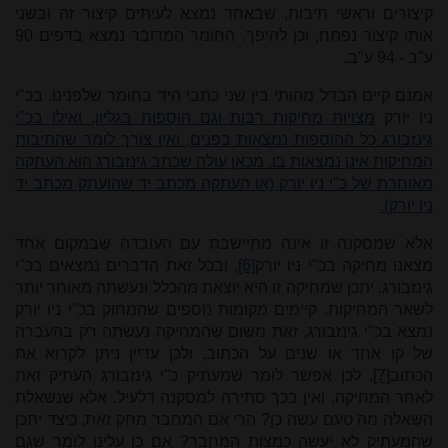
קיצורים וראשי תיבות, שבאחד נמצא לעיתים קיצור זה ובשני
אותו קיצור נפתח, וכן להיפך. החומר המדובר נמצא בדפים 90
ע"ב - 94 ע"ב.
אמנם קיים הבדל מהותי בין שני כתבי היד בחומר שלפנינו. בכ"י
ניו יורק
מצויות מחיקות רבות וגם הוספות בגליון, ואילו בכ"י
גינזבורג כל ההוספות נמצאות בפנים, ואין צורך לומר שהתיבות
המחיקות אינן נמצאות בו. מכאן עולה שכתב גינזבורג הוא העתקה
מאוחרת של כ"י ניו יורק (או העתקה מכתב יד שהועתק מכתב יד
ניו יורק).
אלא שמסקנה זו אינה מתיישבת עם העובדה שבמקום אחד
מצאנו מחיקה בכ"י ניו יורק
[6]
, ובכל זאת הדברים נמצאים בכ"י
גינזבורג. יתכן שמחיקה זו היא יוצאת מהכלל ונעשתה מאוחר יותר
לשאר המחיקות. קיימים מקומות נוספים שהמחוק בכ"י ניו יורק
נמצא בכ"י גינזבורג, זאת משום שהמחיקה נעשתה רק בהעברה
של קו אחד או שנים על הכתוב, ולכן עדיין ניתן לקרוא את
הכתוב
[7]
. לכן אפשר לומר שמעתיק כ"י גינזבורג העתיק זאת
לאחר המחיקה, ואין בכך סתירה למסקנה דלעיל. אלא שנשאלת
השאלה מה טעם עשה כן? הרי אם המחבר מחק זאת, כיצד יתכן
שהמעתיק לא יעשה כמצות המחבר? אם כן עלינו לומר שגם