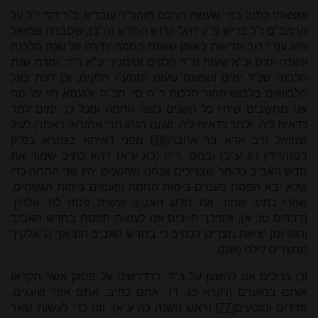
ומצאתי כתוב בפי' שעשה החכם מוהר"ר עובדיא ב"ר דוד ז"ל על
הרמב"ם ז"ל בריש פ"ק דהל' קדוש החדש (ה"ב), שסברת שמואל
היא עפ"י רוב הדיעות באופן ששנת החמה יתירה על שנת הלבנה
עשרה ימים וכ"א שעות ור"ד חלקים וסימניך יכ"א ר"ד, ומדת שנת
הלבנה שנ"ד ימים ושמונה שעות ותתע"ו חלקים, וכן דעת בעל
הלבושים בלבוש החור הלכות ר"ח סי' תכ"ח. וטעמא הוי על מה
אנו מחשבים שיהיו כל השנים כשני החמה ומכל כך ימים למר
כדאית ליה, ולמר כדאית ליה, שהם הנהו תרי אמוראי דאמרן לעיל
שמואל ורב אדא בר אהבה
[76]
מפני דאיתא בגמרא בפ"ק
דסנהדרין (יג ע"ב) ובמס' ר"ה (כא ע"א) דהא כתיב שמור את
חדש האביב כלומר שצריכים אנחנו שהשנים יהיו שני החמה כדי
שלא יבא הפסח פעמים בימות החמה ופעמים בימות הגשמים,
שהרי כתיב שמור את חדש האביב ועשית פסח לה' אלהיך
(דברים טז, א), ולפיכך חייבים אנו לעשות הפסח בחדש האביב
והוא זמן יציאת מצרים דכתיב כי בחדש האביב הוציאך ה' אלקיך
ממצרים לילה (שם).
וכן צריכים אנו להשען על ב"ד, כדדרשינן על פסוק אשר תקראו
אותם במועדם (ויקרא כג, ד), אתם כתיב, אתם אפי' שוגגים,
מזידים ומוטעים
[77]
(ראש השנה כה ע"א), וזה כדי לעשות שאר