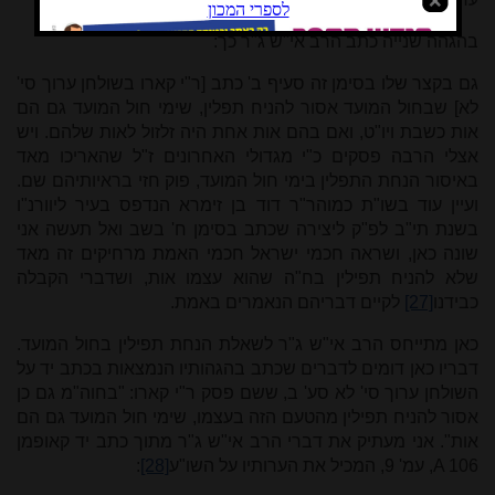
בהגהה שנייה כתב הרב אי"ש ג"ר כך:
גם בקצר שלו בסימן זה סעיף ב' כתב [ר"י קארו בשולחן ערוך סי'
לא] שבחול המועד אסור להניח תפלין, שימי חול המועד גם הם
אות כשבת ויו"ט, ואם בהם אות אחת היה זלזול לאות שלהם. ויש
אצלי הרבה פסקים כ"י מגדולי האחרונים ז"ל שהאריכו מאד
באיסור הנחת התפלין בימי חול המועד, פוק חזי בראיותיהם שם.
ועיין עוד בשו"ת כמוהר"ר דוד בן זימרא הנדפס בעיר ליוורנ"ו
בשנת תי"ב לפ"ק ליצירה שכתב בסימן ח' בשב ואל תעשה אני
שונה כאן, ושראה חכמי ישראל חכמי האמת מרחיקים זה מאד
שלא להניח תפילין בח"ה שהוא עצמו אות, ושדברי הקבלה
כבידנו
[27]
לקיים דבריהם הנאמרים באמת.
כאן מתייחס הרב אי"ש ג"ר לשאלת הנחת תפילין בחול המועד.
דבריו כאן דומים לדברים שכתב בהגהותיו הנמצאות בכתב יד על
השולחן ערוך סי' לא סע' ב, ששם פסק ר"י קארו: "בחוה"מ גם כן
אסור להניח תפילין מהטעם הזה בעצמו, שימי חול המועד גם הם
אות". אני מעתיק את דברי הרב אי"ש ג"ר מתוך כתב יד קאופמן
A 106
, עמ' 9, המכיל את הערותיו על השו"ע
[28]
: