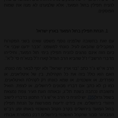
להניח תפילין בחול המועד, אלא שלצערנו לא מנה את שמות
הפוסקים.
הנחת תפילין בחול המועד בארץ ישראל
עם זאת בתשובה שלפנינו נוסף משפט שאינו בשני המקורות
המקבילים שהבאנו לעיל. כוונתי למשפט: "וכבר ידענו שבני א"י
כיום הזה אינם נוהגים להניח תפילין בימי חול המועד, וחילייהו
מדברי הרשב"י ז"ל שהביא הרב הגדול קארו ז"ל בטא"ח סי' ל"א".
הרב אי"ש ג"ר כתב "בני ארץ ישראל" ולא יסף לבאר מה כוונתו.
האם הוא כולל בזה את כל הקהילות, בין של איטליאנים, או
ספרדים, או אשכנזים, או שמא כוונתו רק לקהילת האיטלאנים.
כמו כן לא כתב אם דבריו מכוונים לירושלים, או לצפת. הואיל
ותשובתו נכתבה בשנת תל"ג, ובאותה העת העיר צפת נמצאת
בשפל גדול
[35]
, יש להניח כי הרב אי"ש ג"ר התכוון בדבריו לישוב
היהודי בירושלים. אין בידינו ידיעות מפורשות על הנחת תפילין
בחול המועד בירושלים בקרב הקהל האשכנזי באותו זמן. רב"ש
המבורגר סבור שהקהל האשכנזי בירושלים דבק במסורת אבותיו