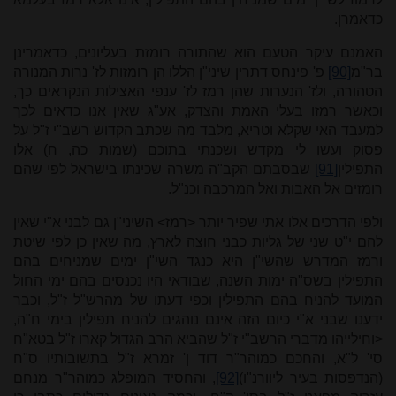
כדאמרן.
האמנם עיקר הטעם הוא שהתורה רומזת בעליונים, כדאמרינן
בר"מ
[90]
פ' פינחס דתרין שיני"ן הללו הן רומזות לז' נרות המנורה
הטהורה, ולז' הנערות שהן רמז לז' ענפי האצילות הנקראים כך,
וכאשר רמזו בעלי האמת והצדק, אע"ג שאין אנו כדאים לכך
למעבד האי שקלא וטריא, מלבד מה שכתב הקדוש רשב"י ז"ל על
פסוק ועשו לי מקדש ושכנתי בתוכם (שמות כה, ח) אלו
התפילין
[91]
שבסבתם הקב"ה משרה שכינתו בישראל לפי שהם
רומזים אל האבות ואל המרכבה וכנ"ל.
ולפי הדרכים אלו אתי שפיר יותר <רמז> השיני"ן גם לבני א"י שאין
להם י"ט שני של גליות כבני חוצה לארץ, מה שאין כן לפי שיטת
ורמז המדרש שהשי"ן היא כנגד השי"ן ימים שמניחים בהם
התפילין בשס"ה ימות השנה, שבודאי היו נכנסים בהם ימי החול
המועד להניח בהם התפילין וכפי דעתו של מהרש"ל ז"ל, וכבר
ידענו שבני א"י כיום הזה אינם נוהגים להניח תפילין בימי ח"ה,
<וחילייהו מדברי הרשב"י ז"ל שהביא הרב הגדול קארו ז"ל בטא"ח
סי' ל"א, והחכם כמוהר"ר דוד ן' זמרא ז"ל בתשובותיו ס"ח
(הנדפסות בעיר ליוורנ"ו)
[92]
, והחסיד המופלג כמוהר"ר מנחם