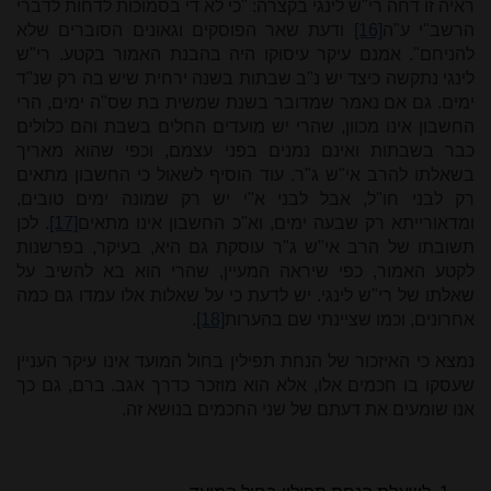
ראיה זו דחה רי"ש לינגי בקצרה: "כי לא די בסמוכות לדחות לדברי
הרשב"י ע"ה
[16]
ודעת שאר הפוסקים וגאונים הסוברים שלא
להניחם". אמנם עיקר עיסוקו היה בהבנת האמור בקטע. רי"ש
לינגי נתקשה כיצד יש נ"ב שבתות בשנה ירחית שיש בה רק שנ"ד
ימים. גם אם נאמר שמדובר בשנת שמשית בת שס"ה ימים, הרי
החשבון אינו מכוון, שהרי יש מועדים החלים בשבת והם כלולים
כבר בשבתות ואינם נמנים בפני עצמם, וכפי שהוא מאריך
בשאלתו להרב אי"ש ג"ר. עוד הוסיף לשאול כי החשבון מתאים
רק לבני חו"ל, אבל לבני א"י יש רק שמונה ימים טובים,
ומדאורייתא רק שבעה ימים, וא"כ החשבון אינו מתאים
[17]
. לכן
תשובתו של הרב אי"ש ג"ר עוסקת גם היא, בעיקר, בפרשנות
לקטע האמור, כפי שיראה המעיין, שהרי הוא בא להשיב על
שאלתו של רי"ש לינגי. יש לדעת כי על שאלות אלו עמדו גם כמה
אחרונים, וכמו שציינתי שם בהערות
[18]
.
נמצא כי האיזכור של הנחת תפילין בחול המועד אינו עיקר העניין
שעסקו בו חכמים אלו, אלא הוא מוזכר כדרך אגב. ברם, גם כך
אנו שומעים את דעתם של שני החכמים בנושא זה.