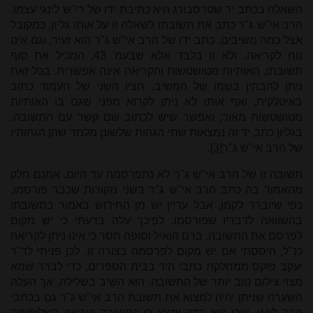
השאלה בכתב יד שטרסבורג היא כתיבת ידו של רי"ש לינגי עצמו.
הרב אי"ש ג"ר כתב את תשובתו לשאלה זו על אותו גליון, כמקובל
אצל כמה משיבים. כתב ידו של הרב אי"ש ג"ר הוא זעיר, וגם אינו
נוח לקריאה, ולא זו בלבד אלא שבעמ' 43, המכיל את סוף
תשובתו, האותיות מטושטשות והקריאה אינה אפשרית. בכל זאת
ניתן להבחין בשמו של המשיב. חציו השני של העמוד כתוב
באיטלקית, ואף אותו לא ניתן לקרוא מפני שגם בו האותיות
מטושטשות מאוד, ואפשר שיש לכתוּב שם קשר עם התשובה.
בגליון כתב יד זה נמצאות שתי הגהות שלשונן מלמד שהן הגהותיו
של הרב אי"ש ג"ר
[3]
.
תשובה זו של הרב אי"ש ג"ר לא נתפרסמה עד היום. אמנם חלק
מהאמור בה כתב הרב אי"ש ג"ר בשני מקורות שכבר פורסמו,
כפי שיוברר לקמן, אבל עדיין יש מן החידוש באמור בתשובתו
בהשוואה לדבריו שפורסמו. לפיכך עלה בדעתי כי יש מקום
לפרסם את התשובה, ברם הואיל וסופה חסר כי אינו ניתן לקריאה
כנ"ל, היססתי אם יש מקום לפרסמה בצורה זו. לכן פניתי לד"ר
יעקב פוקס ממחלקת כתבי היד בבית הספרים, כדי לברר שמא
מצוי צילום טוב יותר של התשובה. הוא השיב בשלילה, אך העלה
השערה שניתן יהיה למצוא את תשובת הרב אי"ש ג"ר גם בכתבי
הרב לינגי. ואכן הוא בדק ומצא כי התשובה הובאה בשלימותה