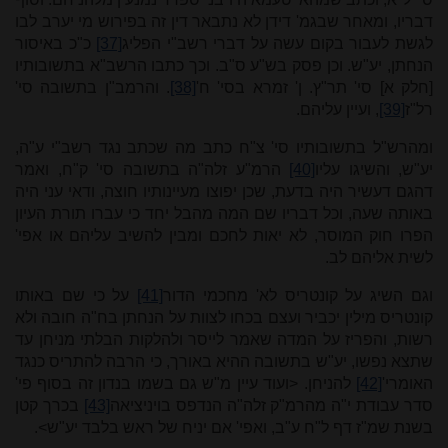
דבריו, ומאחר שבגמ' דידן לא נתבאר דין זה בפירוש מי יערב לבו
לגשת לעבור בקום עשה על דברי רשב"י הפליג
[37]
כ"כ באיסור
הנחתן, יע"ש. וכן פסק בש"ע ס"ב. וכך כתבו הרשב"א בתשובותיו
[חלק א] סי' תר"ץ. ן' זמרא בסי' ח'
[38]
. והרמב"ן בתשובה סי'
רל"ז
[39]
, ועיין עליהם.
ומהרש"ל בתשובותיו סי' צ"ח כתב מה שכתב נגד רשב"י ע"ה,
יע"ש, והשיגו עליו
[40]
הרמ"ע זלה"ה בתשובה סי' ק"ח, ואמר
דהגם דעשיר היה בדעת, שכן יפוצו מעיינותיו חוצה, ודאי עני היה
באותה שעה, וכל דבריו שם המה מהבל יחד כי עברו תורת העיון
הפרו חוק המוסר, לא יאות לחכם ומבין להשיב עליהם או אפי'
לשית אליהם לב.
וגם השיג על קונטריס לא' מחכמי הדור
[41]
על כי שם באותו
קונטריס מילין יכביר ועצם בכחו לצוות על הנחתן בח"ה חובה ולא
רשות, והפריז על המדה שאמר לייסר ולהלקות הבלתי מניחן עד
שתצא נפשו, יע"ש בתשובה ההיא באורך, כי הרבה להתריס כנגד
האומרי'
[42]
להניחן. <ועוד עיין מ"ש גם בשמו בנדון זה בסוף פי'
סדר עבודת י"ה מהרמ"ק זלה"ה הנדפס בויניציאה
[43]
בכרך קטן
בשנת שמ"ז דף ל"ח ע"ב, ואפי' אם יניח של ראש בלבד יע"ש>.