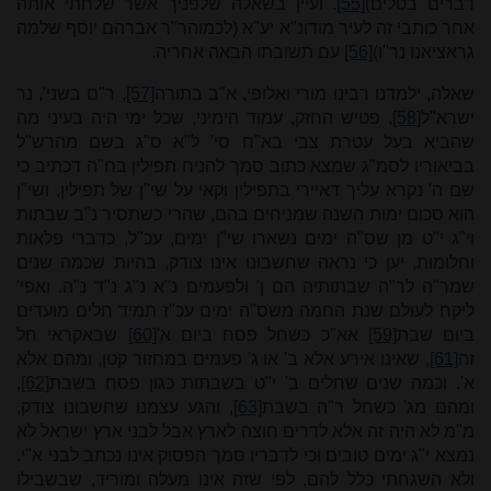
דברים בטלים)
[55]
. ועיין בשאלה שלפניך אשר שלחתי אותה
אחר כותבי זה לעיר מודונ"א יע"א (לכמוהר"ר אברהם יוסף שלמה
גראציאנו נר"ו)
[56]
עם תשובתו הבאה אחריה.
שאלה, ילמדנו רבינו מורי ואלופי, א"ב בתורה
[57]
, ר"ם בשני', נר
ישרא"ל
[58]
, פטיש החזק, עמוד הימיני, שכל ימי היה בעיני מה
שהביא בעל עטרת צבי בא"ח סי' ל"א ס"ג בשם מהרש"ל
בביאוריו לסמ"ג שמצא כתוב סמך להניח תפילין בח"ה דכתיב כי
שם ה' נקרא עליך דאיירי בתפילין וקאי על שי"ן של תפילין, ושי"ן
הוא סכום ימות השנה שמניחים בהם, שהרי כשתסיר נ"ב שבתות
וי"ג י"ט מן שס"ה ימים נשארו שי"ן ימים, עכ"ל, כדברי פלאות
וחלומות, יען כי נראה שחשבונו אינו צודק, בהיות שכמה שנים
שמר"ה לר"ה שבתותיה הם ן' ולפעמים נ"א נ"ג נ"ד נ"ה. ואפי'
ליקח לעולם שנת החמה משס"ה ימים עכ"ז תמיד חלים מועדים
ביום שבת
[59]
אא"כ כשחל פסח ביום א'
[60]
שבאקראי חל
זה
[61]
, שאינו אירע אלא ב' או ג' פעמים במחזור קטן, ומהם אלא
א'. וכמה שנים שחלים ב' י"ט בשבתות כגון פסח בשבת
[62]
,
ומהם מג' כשחל ר"ה בשבת
[63]
, והגע עצמנו שחשבונו צודק,
מ"מ לא היה זה אלא לדרים חוצה לארץ אבל לבני ארץ ישראל לא
נמצא י"ג ימים טובים וכי לדבריו סמך הפסוק אינו נכתב לבני א"י.
ולא השגחתי כלל להם, לפי שזה אינו מעלה ומוריד, שבשבילו