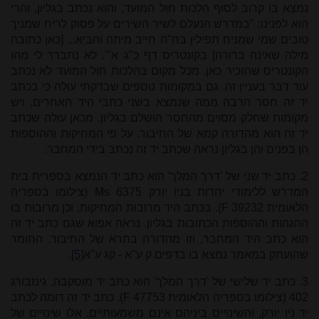
נמצא בו קרוב לסוף הלכות חול המועד, והוא נכתב בגליון, והרי
הוא לפנינו: "במדרש הנעלם לשיר השירים על פסוק לריח שמניך
טובים שמי שמניח תפילין בח"ה חייב מיתה והביא... [כאן כתובה
מילה שאינה ברורה] בקונטריס דף כ"ג א'". לא נתברר לי מהו
הקונטריס שהזכיר כאן. מכל מקום בהלכות חול המועד לא נכתב
עוד דבר בעניין זה. גם במקומות נוספים שבדקתי עולה כי בכתב
יד זה חסר הרבה ממה שנמצא בשני כתבי היד האחרים, ויש
מקומות שחלק מסוים מהחסר הושלם בגליון. מכאן עולה שכתב
יד זה הוא מהדורה קמא של החיבור. על פי המחיקות וההוספות
הן בפנים והן בגליון נראה שכתב יד זה נכתב בידי המחבר.
2. כתב יד שני של 'דרך המלך' הוא כתב יד הנמצא בספרית בית
המדרש ללימודי יהדות בניו יורק
Ms 6375
(צילומו בספריה
הלאומית
F 39232
). בכתב היד מרובות המחיקות, וכן מרובות בו
ההגהות וההוספות הכתובות בגליון. נראה אפוא שגם כתב יד זה
הוא כתב היד המחבר, וזו מהדורה בתרא של החיבור. החומר
שהועתק במאמר נמצא בו בדפים ק ע"א - קג ע"א
[5]
.
3. כתב יד שלישי של 'דרך המלך' הוא כתב יד מוסקבה, גינזבורג
402 (צילומו בספריה הלאומית 47753
F
). כתב יד זה דומה לכתב
יד ניו יורק, והשינויים ביניהם אינם משמעותיים. אלו שינויים של