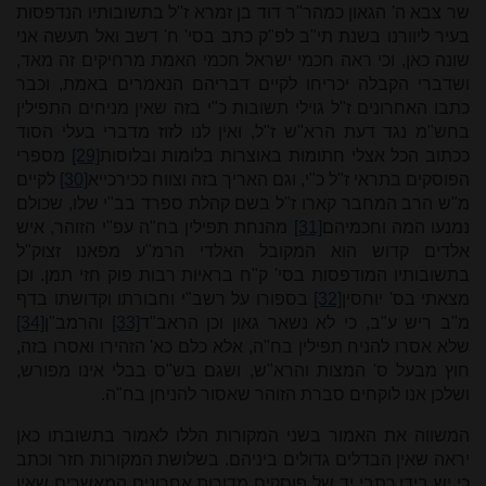
שר צבא ה' הגאון כמהר"ר דוד בן זמרא ז"ל בתשובותיו הנדפסות
בעיר ליוורנו בשנת תי"ב לפ"ק כתב בסי' ח' דשב ואל תעשה אני
שונה כאן, וכי ראה חכמי ישראל חכמי האמת מרחיקים זה מאד,
ושדברי הקבלה יכריחו לקיים דבריהם הנאמרים באמת, וכבר
כתבו האחרונים ז"ל גוילי תשובות כ"י בזה שאין מניחים התפילין
בחש"מ נגד דעת הרא"ש ז"ל, ואין לנו לזוז מדברי בעלי הסוד
ככתוב הכל אצלי חתומות באוצרות בלומות ובלוסות
[29]
מספרי
הפוסקים בתראי ז"ל כ"י, וגם האריך בזה וצווח ככירכייא
[30]
לקיים
מ"ש הרב המחבר קארו ז"ל בשם קהלת ספרד בב"י שלו, שכולם
נמנעו המה וחכמיהם
[31]
מהנחת תפילין בח"ה עפ"י הזוהר, איש
אלדים קדוש הוא המקובל האלדי הרמ"ע מפאנו זצוק"ל
בתשובותיו המודפסות בסי' ק"ח בראיות רבות פוק חזי תמן. וכן
מצאתי בס' יוחסין
[32]
בספורו על רשב"י וחבורתו וקדושתו בדף
מ"ב ריש ע"ב, כי לא נשאר גאון וכן הראב"ד
[33]
והרמב"ן
[34]
שלא אסרו להניח תפילין בח"ה, אלא כלם כא' הזהירו ואסרו בזה,
חוץ מבעל ס' המצות והרא"ש, ושגם בש"ס בבלי אינו מפורש,
ושלכן אנו לוקחים סברת הזוהר שאסור להניחן בח"ה.
המשווה את האמור בשני המקורות הללו לאמור בתשובתו כאן
יראה שאין הבדלים גדולים ביניהם. בשלושת המקורות חזר וכתב
כי יש בידו כתבי יד של פוסקים מדורות אחרונים המאשרים שאין