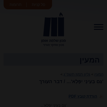
סל קניות
תרומות
מכון שלמה
אומן
המעין
המעין
>
גליון תמוז תשפ"ג
>
'גַּם בְּעֵינַי יִפָּלֵא'... / דבר העורך
הורדת קובץ PDF
'גַּם בְּעֵינַי יִפָּלֵא'...