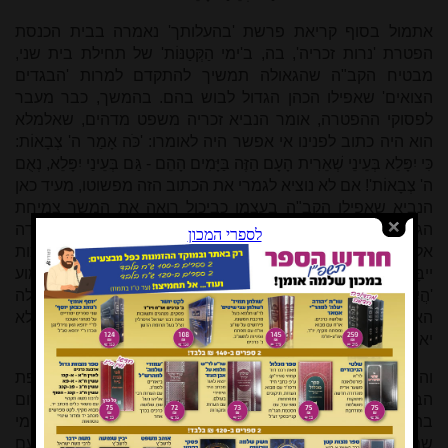
אתמול בסוף קריאת פרשת 'בהעלותך' נאמרה בבית הכנסת
הפטרת 'נרות זכריה', בה, ב'ימי הַקְּטַנּוֹת' של תחילת בית שני,
מבטיח הקב"ה שהגאולה תמשיך להתקדם למרות 'הבגדים
הצואים' שאפילו הכהן הגדול לבוש בהם. בהמשך, כבר מעבר
לפסוקי ההפטרה, אומר הנביא זכריה משפט מדהים, שאלמלא
הוא היה כתוב לפנינו אי אפשר היה לאומרו: 'כֹּה אָמַר ה' צְבָאוֹת:
כִּי יִפָּלֵא בְּעֵינֵי שְׁאֵרִית הָעָם הַזֶּה בַּיָּמִים הָהֵם - גַּם בְּעֵינַי יִפָּלֵא, נְאֻם
ה' צְבָאוֹת'! אם לא נוציא לגמרי את הכתוב הזה מפשוטו, מעיד כאן
הנביא שאפילו הקב"ה בעצמו כביכול רואה את המשך צמיחת
הגאולה בראשית בית שני כפלא, כדבר חריג אפילו בקנה מידה
אלוקי, שהרי איך יתכן שמ'שארית פליטה' קטנה בכמות ואיכות
ייבָּנו עם ומקדש ומדינה? בכל עניין אחר אנו רגילים לשמוע
'הֲיִפָּלֵא מה' דָּבָר', או 'הֲמִמֶּנִּי יִפָּלֵא כָּל דָּבָר', ורק בענייני הגאולה
האחרונה אנו עומדים מול הביטוי המדהים 'גַּם בְּעֵינַי יִפָּלֵא'. לא
יאומן.
והנה, מובטחים אנו שכל ההבטחות האלוקיות שיועדו לתקופת
הבית השני ועדיין לא מומשו עברו מתקופת הבית השני ליישום
בתקופתנו. אין אנו יודעים חשבונותיו של מקום, אבל כל מי
שמביט בעיניים פתוחות ובלב פתוח על המצב של התורה והעם