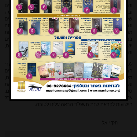
והארץ היום, עם הקשיים והלבטים וגם הכישלונות שמתרגשים
ובאים לעולם מדי פעם, ייפלא בעיניו איך זכינו ובמה זכינו שמה
שלא התקיים בתקופת בית שני ובאלפיים שנות גלות מתקיים
ונבנה עתה מול עינינו. ואם זה נאמר אז - מסתמא שגם עתה
מתקיים כלפי שמיא הפסוק 'גם בעיניי ייפלא'! יה"ר שנזכה לראות
במהרה את תהליך הגאולה פורץ דרכים חדשות ומחזק דרכים
ישנות, מקשר ומחבר בין אחים רחוקים וק"ו בין אחים קרובים,
והנה זה עומד אחר כותלנו...
לפניכם ב"ה גיליון תמוז תשפ"ג מלא וגדוש ומגוון. גיליון תשרי
הבעל"ט, שכבר בהכנה, יהיה שוב גיליון מורחב, ובו מאמרים
מיוחדים לרגל מלאת חמישים שנה למלחמת יום הכיפורים,
וארבעים שנה לייסודו של מכון שלמה אומן. יהי רצון שלקראת
סיומה הטוב של שנת תשפ"ג נזכה לבשורות טובות בכל העניינים,
ענייני הכלל והפרט, התורה והמדינה, החינוך והכלכלה, ולכל
הישועות לקראת שנת תשפ"ד הבאה עלינו לטובה.
הק' יואל