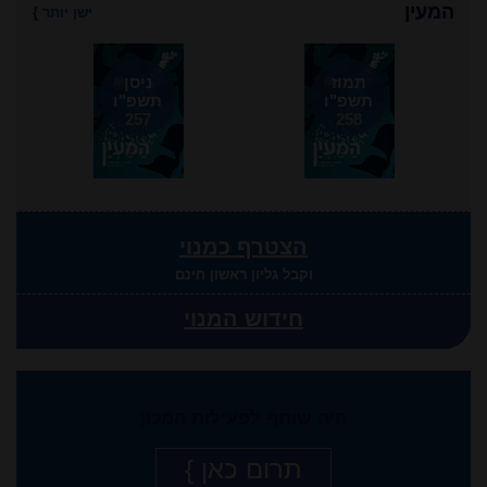
המעין
ישן יותר
}
תמוז
ניסן
תשפ"ו
תשפ"ו
257
258
הצטרף כמנוי
וקבל גליון ראשון חינם
חידוש המנוי
היה שותף לפעילות המכון
תרום כאן }