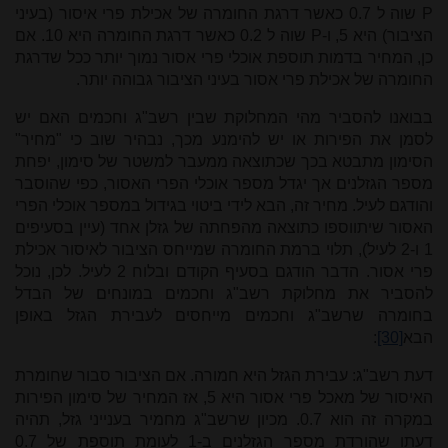
P
שוה ל
0.7
כאשר דרגת החומרה של אכילת פרי איסור (בעיני
הציבור) היא 5, ו-
P
שוה ל 0.2 כאשר דרגת החומרה היא 10. אם
כן, המחיר בדמות תוספת אוכלי פרי אסור נמוך יותר ככל שדרגת
החומרה של אכילת פרי אסור בעיני הציבור גבוהה יותר.
בבואנו להסביר מהי המחלוקת שבין רשב"ג וחכמים האם יש
לסמן את הפירות או יש להימנע מכך, נבהיר שוב כי "מחיר"
הסימון מתבטא בכך שכתוצאה ממעבר למשטר של סימון, יפחת
מספר הגזלנים אך יגדל מספר אוכלי הפרי האסור, כפי שהוסבר
והודגם לעיל. מחיר זה, הבא לידי ביטוי בגידול במספר אוכלי הפרי
האסור שיתווספו כתוצאה מהפחתה של גזלן אחד (עיין בסעיפים
1 ו-2 לעיל), תלוי ברמת החומרה שמייחס הציבור לאיסור אכילת
פרי אסור. הדבר הודגם בסעיף הקודם ובלוח 2 לעיל. לכן, נוכל
להסביר את מחלוקת רשב"ג וחכמים במונחים של הבדל
בחומרה שרשב"ג וחכמים מייחסים לעבירת הגזל באופן
הבא
[30]
:
דעת רשב"ג: עבירת הגזל היא חמורה. אם הציבור סבור שחומרת
האיסור של מאכל פרי אסור היא 5, אז המחיר של סימון הפירות
במקרה זה הוא 0.7. מכיון שרשב"ג מחמיר בענייני גזל, תהיה
דעתו שהורדת מספר הגזלנים ב-1 לעומת תוספת של
0.7