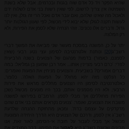
שהיא הפקר ויד כל אדם שוה בגנות ובכרמים, אבל שלא בשנת
השמיטה אין צריך לרשום, לפי שאין רשות בני אדם לשלוח ידם
ולאכול מה שאינו שלהם, ואם עבר אדם ואכל הרי זה גזלן, ואין לנו
לעשות תקנה לגזלן שלא יבוא לידי מכשול, לפי שעוון הגזלנות יותר
גדול. ודברים אלו נכונים'. זוהי הנחיה שלא לסמן את הפירות, ולא
רק המלצה.
יתר על כן, המשנה במסכת מעשר שני מביאה את המשך דברי
רשב"ג
[20]
ונותנת אלטרנטיבה לסימון עצי נטע רבעי (שאין
לסמנם, כאמור) בדמות מנהגם של הצנועים בשנה הרביעית
לפרי: 'כרם רבעי מציינין אותו... אמר רבן שמעון בן גמליאל: במה
דברים אמורים? בשביעית. והצנועים מניחין את המעות ואומרים:
כל הנלקט מזה יהא מחולל על המעות האלה'. כלומר,
כאלטרנטיבה לסימון היו הצנועים מחללים מראש את פירות
הרבעי, ולא היו מסמנים אותם, בכך היו מונעים מכשול (שכן
הפירות מחוללים) אך מבלי לסמן. הרמב"ם בפירושו למשנה
משבח את הצנועים, ואומר: 'צנועים נקראים אותם בני אדם שהם
מדקדקים על עצמם בדת'. ומכאן מתחזקת ההנחה שלדעת
רשב"ג אין לסמן, ודרכם של הצנועים היא הדרך היחידה המונעת
מכשול אך מבלי לעבור על חובת אי-הסימון. לאור זאת, אנו
מבינים שכוונת רשב"ג היא
לאסור
את הסימון, דבר המצדיק את