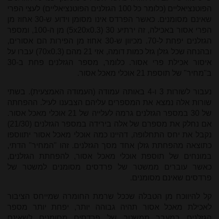
הפוטנציאליים (כלומר כל 100 הגזלנים הפוטנציאליים) לעצי הפרי
שאינם מסומנים. כאשר הפרדס אינו מסומן וידוע ש-30 אחוז מן
הפרי אסור באכילה, זה ירתיע
30
(
5x20x0.3
) מן ה-100, ומספר
הגזלנים יפחת ל-70. מכיוון ש-30 אחוז מן הפירות הם אסורים,
ובהנחה שכל גזלן גזל כמות דומה, אזי 21 מהם (
70x0.3
) עברו על
איסור אכילת פרי אסור. כלומר, מספר הגזלנים פחת ב-30
ב"מחיר" של תוספת 21 אוכלי מאכל אסור.
נעבור לשורות 3 ו-4 באותה עמודה (העמודה האמצעית). בשתי
שורות אלה נמצא את המספרים עליהם הצבענו לעיל. ההפחתה
של 30 במספר הגזלנים גרמה לעלייה של 21 אוכלי מאכל אסור.
אם נחלק את מספרם של אלה בירידה במספר הגזלנים (21/30)
נקבל את יחס התחלופה, דהיינו כמה אוכלי מאכל אסור יתווספו
כתוצאה מהפחתת גזלן אחד מסך הגזלנים. זהו "המחיר" הדתי,
במונחים של תוספת אוכלי מאכל אסור, להפחתת הגזלנים,
כאשר עוברים ממשטר של פרדסים מסומנים למשטר של
פרדסים שאינם מסומנים.
קל להיווכח מן הטבלה שככל שרמת החומרה שמייחס הציבור
לאכילת מאכל אסור תהיה גבוהה יותר, יפחת יותר מספר
הגזלנים במעבר ממשטר של פרדסים מסומנים לשאינם