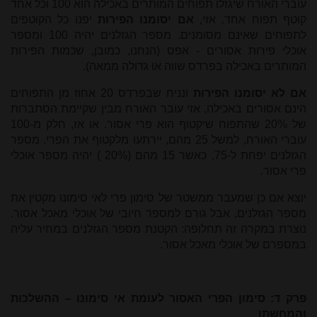
עוברי האורח שיגזלו תפוחים המותרים באכילה הוא 100 וכל אחד
קוטף תפוח אחד. אזי,
אם יסומנו הפירות
יפנו כל הקוטפים
לתפוחים שאינם מסומנים. מספר הגזלנים יהיה 100 ומספר
אוכלי פירות אסורים - אפס (הנחנו, כמובן, שכמות הפירות
המותרים באכילה בפרדס שווה או גדולה ממאה).
אם לא יסומנו הפירות
ונניח שבפרדס 20 אחוז מן התפוחים
הינם אסורים באכילה, אזי עובר האורח מבין שקיימת הסתברות
של 20% שהתפוח שיקטוף הוא פרי אסור. או אז, חלק מ-100
עוברי האורח, למשל 25 מהם, יירתעו מלקטוף את הפרי. מספר
הגזלנים יפחת ל-75, כאשר 15 מהם (20% ) יהיה מספר אוכלי
פרי אסור.
יוצא אם כן שמעבר ממשטר של סימון פרי לאי סימונו מקטין את
מספר הגזלנים, אבל גורם למספר חיובי של אוכלי מאכל אסור.
נוצרת במקרה זה תחלופה: הקטנת מספר הגזלנים במחיר עליה
במספרם של אוכלי מאכל אסור.
פרק ד: סימון הפרי האסור לעומת אי סימונו – ההשלכות
והמחשתן