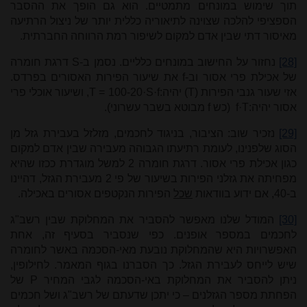
תוך שימוש במונחים מתמטיים. הוא גם הופך את ההסבר
הספציפי להלכה שצוינה לתיאוריה כללית יותר של ניצול הרתיעה
מאיסור דתי שבין אדם למקום לשיפור רמת הרווחה החברתית.
[28]
נחזור על החישוב במונחים כלליים. נסמן ב-
S
דרגת חומרה
של אכילת פרי אסור וב-
f
את שיעור הפירות האסורים בפרדס.
אזי שעור גנבי הפירות (
T
) יהיה:
100-20·S·f
=
T
, ושיעור אוכלי פרי
אסור יהיה:
f·T
(כש
f
מבוטא בשבר עשרוני).
[29]
נזכיר שוב: הציבור, בניגוד לחכמים, מזלזל בעבירת גזל מן
הסוג שלפנינו, לעומת רתיעתו הגבוהה מעבירה שבין אדם למקום
כגון אכילת פרי אסור. דרגת חומרה 2 למשל מוגדרת ככזו שהיא
מפחיתה את גזלני הפירות בשיעור של פי 2 מעבירת הגזל, דהיינו
ב-40, אם ידוע בוודאות
שכל
הפירות הנקטפים אסורים באכילה.
[30]
המודל שלנו מאפשר להסביר את המחלוקת שבין רשב"ג
לחכמים במספר אופנים. כפי שנסביר בסעיף זה, אחת
האפשרויות היא שהמחלוקת נובעת מאי-הסכמה באשר לחומרה
שיש לייחס לעבירת הגזל. כך הסברנו בגוף המאמר. לחילופין,
ניתן להסביר את המחלוקת באי-הסכמה לגבי המחיר
P
של
הפחתת מספר הגזלנים – כי יתכן שדעתם של רשב"ג ושל חכמים