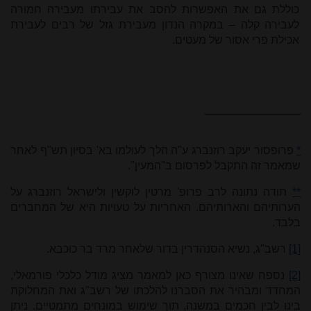
כוללת גם את האפשרות להסב את עבירתו מעבירה חמורה
לעבירה קלה – במקרה הנדון מעבירת גזל של רבים לעבירת
אכילת פרי אסור של מעטים.
*
פרופסור יעקב רוזנברג ע"ה הלך לעולמו בא' בסיון תש"ף לאחר
שמאמר זה התקבל לפרסום ב"המעין".
**
תודה נתונה לרב פרופ' מרטין לוקשין ולישראל רוזנברג על
הערותיהם והארותיהם. האחריות על טעויות היא של המחברים
בלבד.
[1]
רשב"ג, נשיא הסנהדרין בדור שלאחר מרד בר כוכבא.
[2]
נספח שאינו מצורף כאן למאמר מציג מודל כלכלי פורמאלי,
המחדד ומבהיר את הסברנו להלכתו של רשב"ג ואת המחלוקת
בינו לבין חכמים במשנה, תוך שימוש במונחים מתמטיים. ניתן