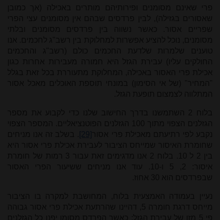
פרי שאינם מסומנים ופירותיהם מותרים באכילה (אך כמובן
שאסורים בגזילה), לבין פרדסים שבהם אין מסומנים עצי הפרי
שפריים אסור. כאשר נשווה בין פרדסים מסומנים ובלתי
מסומנים, נוכל להציע אפשרות למחלוקת בין רשב"ג לחכמים. אנו
טוענים שלמרות שלדעת החכמים כולם (רשב"ג והחכמים
החולקים עליו) עבירת הגזל היא חמורה מעבירות אחרות כגון
אכילת פרי האסור באכילה, המחלוקת מתעוררת בכל זאת בגלל
"המחיר" (של אי הסימון) במונחי תוספת האוכלים מאכל אסור
המתלווה לצמצום תופעת הגזל.
בלוח 2 השתמשנו בדרך החישוב שלנו כדי לקבוע את מספר
הגזלנים הצפוי מתוך 100 הגזלנים הפוטנציאליים. המספר הצפוי
נקבע לפי רתיעתם מאכילת פרי אסור
[29]
. בשלב זה אנו מניחים
שחומרת האיסור שמייחס הציבור לעבירת אכילת פרי אסור היא
בין 2 ל 10. בלוח 2 אנו מדגימים זאת עבור 3 רמות של חומרת
איסור: 2, 5 ו-10. עוד אנו מניחים ששיעור הפרי האסור
שבפרדסים הוא 30 אחוז.
נעיין בעמודה האמצעית בלוח, המחושבת למקרה בו הציבור
מייחס דרגת חומרה 5, דהיינו שהרתעת אכילת פרי אסור גבוהה
פי 5 מזו של עבירת הגזל: כאשר הפרדס מסומן יפנו כל הגזלנים