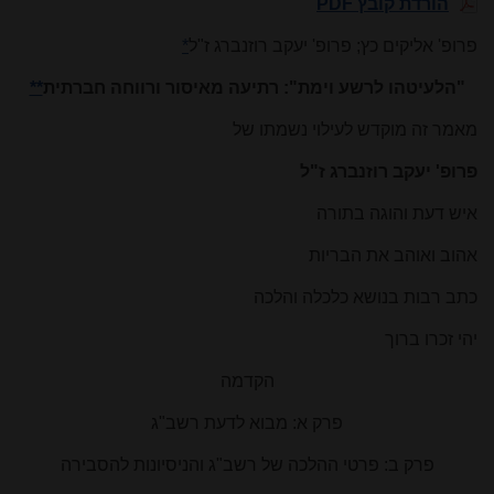
הורדת קובץ PDF
פרופ' אליקים כץ; פרופ' יעקב רוזנברג ז"ל
*
"הלעיטהו לרשע וימת": רתיעה מאיסור ורווחה חברתית
**
מאמר זה מוקדש לעילוי נשמתו של
פרופ' יעקב רוזנברג ז"ל
איש דעת והוגה בתורה
אהוב ואוהב את הבריות
כתב רבות בנושא כלכלה והלכה
יהי זכרו ברוך
הקדמה
פרק א: מבוא לדעת רשב"ג
פרק ב: פרטי ההלכה של רשב"ג והניסיונות להסבירה