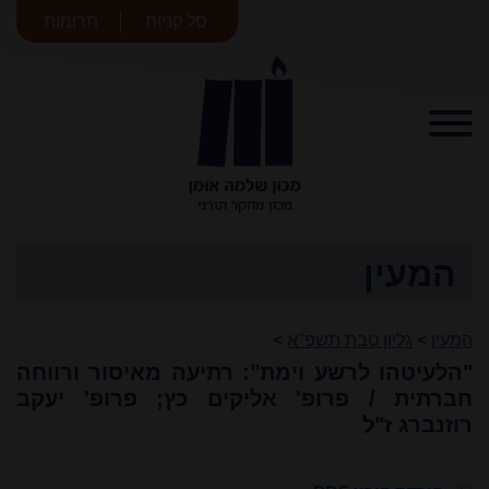
סל קניות
תרומות
מכון שלמה
אומן
המעין
המעין
>
גליון טבת תשפ"א
>
"הלעיטהו לרשע וימת": רתיעה מאיסור ורווחה
חברתית / פרופ' אליקים כץ; פרופ' יעקב
רוזנברג ז"ל