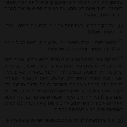
שסימון כזה ימנע מהולכי הדרכים לקטוף ולאכול את הפרי האסור
באכילה, בעוד שאם לא יסמנו את הפירות הם יעשו זאת למרות
שברור להם שזהו גזל.
[16]
על מקור הביטוי ראה יוסף אחיטוב, "הלעיטהו לרשע וימת",
תחומין ט (תשמ"ח).
[17]
למשל רש"י: ...אבל בשאר שני שבוע שהן באים לגזול יניחם
ויאכלו דבר האסור, והלעיטהו לרשע וימות.
[18]
למרות זהירותם של הראשונים מלהשתמש בביטוי זה כהוראה
הלכתית, אנו מוצאים באחרונים ובעיקר בקרב חכמים בני דורנו
שהביטוי הזה משמש כבסיס לדיון הלכתי בשאלות שאינן ממין
העניין שבו מוזכר הביטוי הזה. למשל, האם מן הראוי להדריך
בשבת נהג המחפש כתובת ולהורות לו על הדרך הנכונה כדי
לקצר נסיעה בשבת, או שאין לדאוג לצמצום חילול השבת שלו. או
האם נכון להתיר ליהודים איסור שבות שהוא מדרבנן כדי למנוע
מאחרים איסורים דאורייתא. אחיטוב שם (ראה הערה 15) מפרט
דוגמאות אלה ומביא דוגמאות נוספות.
[19]
פירוש המשניות לרמב"ם מסכת מעשר שני פרק ה משנה א
.