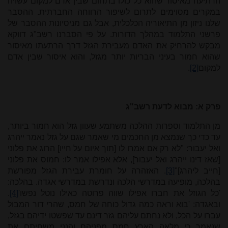
הרתיעה מאיסור שהוא כל כולו בתחום שבין אדם למקום עשויה
במקרים מסוימים לתרום לשיפור הרווחה החברתית. ההסבר
שלנו ניזון מן התיאוריה הכלכלית, אבל גם מניסיונות ההסבר של
פרשני התלמוד במהלך הדורות. על פי הסברנו רשב"ג דווקא
מבקש להרחיק את האדם מעבירת הגזל דרך הרתעתו מאיסור
שהוא חמור בעיני הבריות יותר מגזל, והוא איסור שבין אדם
למקום
[2]
.
פרק א: מבוא לדעת רשב"ג
מן התלמוד וספרות ההלכה משתמע שעוון גזל הוא חמור ביותר,
עד כדי כך שנמצא מן החכמים מי שאמר שגם על גזל נאמר ייהרג
ואל יעבור: "לא רק אם אמרו לו [תוך איום על חייו] הרוג את פלוני
[שאז דינו ייהרג ואל יעבור], אלא אפילו אמר לו: חמוס את פלוני
[חייב ליהרג]"
[3]
. האזהרה על חומרת עבירת הגזל מפורשת
בהלכה, מופיעה במדרשי הלכה ונדרשת במדרשי אגדה. בהלכה:
'כל הגוזל את חברו אפילו שווה פרוטה כאילו נוטל נפשו'
[4]
.
ובאגדה: 'בוא וראה כמה גדול כוחה של חמס, שהרי דור המבול
עברו על הכל, ולא נחתם עליהם גזר דינם עד שפשטו ידיהם בגזל,
שנאמר כי מלאה הארץ חמס מפניהם והנני משחיתם את