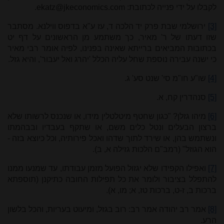
לקבלו על ידי פנייה לכתובת:
ekatz@jkeconomics.com
.
[3]
ירושלמי שבת פרק יד הלכה ד, עז ע"א בדפוס ווילנא. מסתבר
שזו דעתו של ר' מאיר, כך משתמע מן הראשונים על דף יט
בכתובות המביאים ברייתא שאינה בפנינו, לפיה אומר רבי מאיר
כי ישנה עבירה נוספת שחל עליה הכלל 'יהרג ואל יעבור', והיא גזל.
[4]
שו"ע חו"מ סי' שנט סע' ג.
[5]
סנהדרין קח, א.
[6]
מיהו גזלן? "כגון שחטף מיטלטלין מידו, או שנכנס לרשותו שלא
ברצון הבעלים ונטל כלים משם, או שתקף בעבדיו ובבהמתו
ונשתמש בהן, או שירד לתוך שדהו ואכל פירותיה, וכל כיוצא בזה -
הוא הגוזל" (רמב"ם הלכות גזילה א, ב).
[7]
ואפילו הקפידו שלא יגזול הפועל מזמן עבודתו, עד שמנעו ממנו
להתפלל בציבור ולומר את כל תפילות החובה כתיקנן (תוספתא
ברכות ב, ז-ט, ברכות טז, א; מו, א).
[8]
אמר רב יהודה אמר רב: רוב בגזל, ומיעוט בעריות, והכל בלשון
הרע.