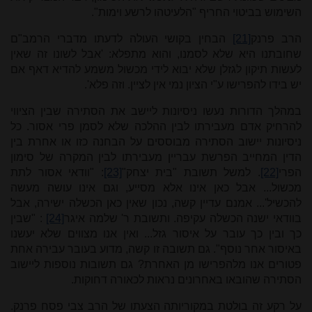
השימוש בביטוי החריף "הלעיטהו לרשע וימות".
הרב פרנק
[21]
הבחין בקושי העולה לדעתו מדברי הרמב"ם
שחובתנו היא שלא לסמנו, והוא מתפלא: 'אבל לשונו זה שאין
לעשות תיקון לגזלן שלא יבוא לידי מכשול משמע להדיא דאף אם
יש בידו להפרישו ע"י הציון נמי אין לציין. וזה פלא'.
במהלך הדורות נעשו ניסיונות ליישב את הסתירה שבין הציווי
להרחיק אדם מעבירתו לבין ההלכה שלא לסמן פרי אסור. כל
ניסיונות יישוב הסתירה מבוססים על הבחנה כזו או אחרת בין
הדין המחייב הפרשת עבריין מעבירתו לבין המקרה של סימון
הפרי
[22]
. למשל תשובת "בית יצחק"
[23]
: "וודאי אסור לתת
מכשול... אבל כאן אינו אלא מסײﬠ, וגם אינו ﬠושה מﬠשה
להכשיל'... אמנם עדיין קשה, נכון שאין כאן הכשלה ישירה, אבל
בוודאי ישנה הכשלה עקיפה. ותשובת ר' שלמה איגר
[24]
: "שבין
כך ובין כך ﬠובר ﬠל איסור גזל... ואין אנו מצווים שלא יﬠשנו
באיסור אחר נוסף". גם תשובה זו קשה, מדוע בעובר עבירה אחת
פטורים אנו מלהפרישו מן האחרת? גם תשובות נוספות ליישוב
הסתירה שהובאו באחרונים נראות לכאורה דחוקות.
על רקע זה בולטת במקוריותה הצעתו של הרב צבי פסח פרנק.