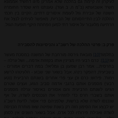
לעיקרון זה קיימת גם בהלכה שלא אמרינן מיגו דחשיד אממונא
חשיד אשבועתא (ב"מ ה, ב ועוד). טענתנו היא שסדר החומרה
השונה של עבירת גזל לעומת איסורים דתיים, הקיים בין חכמי
ההלכה לבין התייחסותם של הבריות, מאפשר לעיתים לנצל את
הרתיעה מלעבור על איסור דתי למען הפחתת היקף תופעת הגזל.
פרק ב:
פרטי ההלכה של רשב"ג והניסיונות להסבירה
בתלמוד
[10]
מובאת גירסה מורחבת של המשנה במסכת מעשר
שני
[11]
: 'כרם רבעי היו מציינין אותו בקזוזות אדמה... ושל ערלה –
בחרסית... אמר רבן שמעון בן גמליאל: במה דברים אמורים -
בשביעית, דהפקר נינהו, אבל בשאר שני שבוע - הלעיטהו לרשע
וימות'. פירוש: כרם וכן עצי פרי אחרים בשנתם הרביעית (נטע
רבעי) מסמנים אותם ברגבי אדמה סביב הגזע, ועצים שטרם
הגיעו לשנתם הרביעית והם אסורים באיסור ערלה מסמנים
אותם בשברי חרס כדי להזהיר את הנכנסים לשדה, על אף
שנכנסו לשדה שלא ברשות, שלפניהם פרי אסור. לדעת רשב"ג
יש לבצע את הסימון הזה רק בשנת שמיטה שאז מותרת הכניסה
לשדה ואכילת פירותיו לכל אדם, אבל בשאר השנים אין לסמן