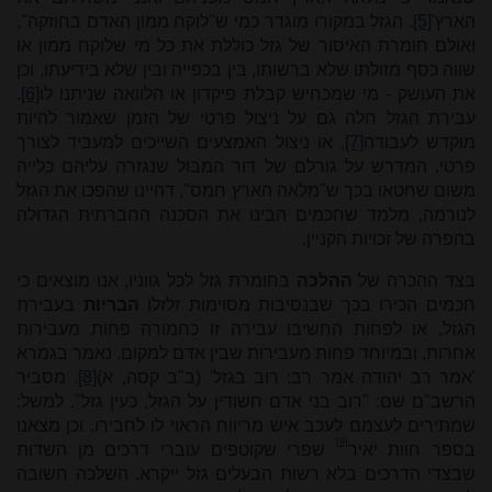
הארץ'
[5]
. הגזל במקורו מוגדר כמי ש"לוקח ממון האדם בחוזקה",
ואולם חומרת האיסור של גזל כוללת את כל מי שלוקח ממון או
שווה כסף מזולתו שלא ברשותו, בין בכפייה ובין שלא בידיעתו, וכן
את העושק - מי שמכחיש קבלת פיקדון או הלוואה שניתנו לו
[6]
.
עבירת הגזל חלה גם על ניצול פרטי של הזמן שאמור להיות
מוקדש לעבודה
[7]
, או ניצול האמצעים השייכים למעביד לצורך
פרטי. המדרש על גורלם של דור המבול שנגזרה עליהם כלייה
משום שחטאו בכך ש"מלאה הארץ חמס", דהיינו שהפכו את הגזל
לנורמה, מלמד שחכמים הבינו את הסכנה החברתית הגדולה
בהפרה של זכויות הקניין.
בצד ההכרה של
ההלכה
בחומרת גזל לכל גווניו, אנו מוצאים כי
חכמים הכירו בכך שבנסיבות מסוימות זלזלו
הבריות
בעבירת
הגזל, או לפחות החשיבו עבירה זו כחמורה פחות מעבירות
אחרות, ובמיוחד פחות מעבירות שבין אדם למקום. נאמר בגמרא
'אמר רב יהודה אמר רב: רוב בגזל' (ב"ב קסה, א)
[8]
. מסביר
הרשב"ם שם: "רוב בני אדם חשודין על הגזל, כעין גזל". למשל:
שמתירים לעצמם לעכב איש מריווח הראוי לו לחבירו. וכן מצאנו
[9]
בספר חוות יאיר
שפרי שקוטפים עוברי דרכים מן השדות
שבצדי הדרכים בלא רשות הבעלים גזל ייקרא. השלכה חשובה