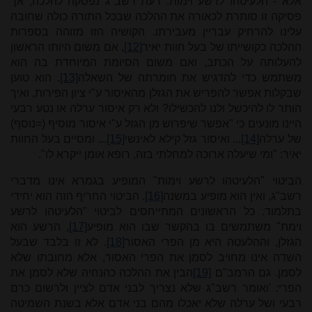
אלא - הלעיטהו לרשע וימות. דעת רשב"ג נפסקה להלכה, אך
פסיקה זו סותרת לכאורה את ההלכה שבכל התורה כולה שחובה
עלינו להרחיק עבריין מעבירתו. הקושיה הזו מזוהה בספרות
ההלכה כקושייתו של בעל חוות יאיר
[12]
, אם משום היותו הראשון
להעלותה על הכתב, ואם משום הסיומת המיוחדת בה הוא
משתמש כדי להדגיש את חומרתה של השאלה
[13]
. הוא טוען
שבקלות אפשר להפריש את הגזלן מהאיסור ע"י ציון הפירות, ואיך
הותר לו להיכשל ולנו להכשילו? ולא רק איסור ערלה או נטע רבעי
היינו מונעים כי "אפשר שיפרוש מן הגזל ע"י איסור מוסיף (=נוסף)
של ערלה
[14]
... ואיסור גזל קילא לאינשי
[15]
... ומסיים בעל החוות
יאיר: "ומי שיעלה ארוכה למחלתי בזה, רופא אומן ייקרא לו".
הביטוי "הלעיטהו לרשע וימות" המופיע בגמרא אינו מדברי
רשב"ג, ואין הוא מופיע במשנה
[16]
. הביטוי החריף הזה הוא יחידי
בתלמוד. כל הראשונים המתייחסים לביטוי "הלעיטהו לרשע
וימת" משתמשים בו בהקשר שבו הוא מופיע
[17]
, הרשע הוא
הגזלן, וההלעטה היא מן הפרי האסור
[18]
.
לא זו בלבד שבעל
השדה אינו מחויב לסמן את הפרי האסור, אלא מחובתו שלא
לסמן. גם הרמב"ם
[19]
הבין את ההלכה כהנחיה שלא לסמן את
הפרי: 'ואומר רשב"ג שלא נצריך לבני אדם לציין ולרשום כרם
רבעי ושל ערלה שלא יאכלו מהם בני אדם אלא בשנת השמיטה