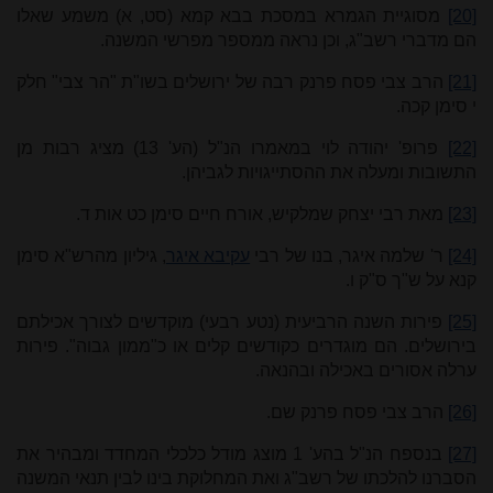
[20]
מסוגיית הגמרא במסכת בבא קמא (סט, א) משמע שאלו
הם מדברי רשב"ג, וכן נראה ממספר מפרשי המשנה.
[21]
הרב צבי פסח פרנק רבה של ירושלים בשו"ת "הר צבי" חלק
י סימן קכה.
[22]
פרופ' יהודה לוי במאמרו הנ"ל (הע' 13) מציג רבות מן
התשובות ומעלה את ההסתייגויות לגביהן.
[23]
מאת רבי יצחק שמלקיש, אורח חיים סימן כט אות ד.
[24]
ר' שלמה איגר, בנו של רבי
עקיבא איגר
, גיליון מהרש"א סימן
קנא על ש"ך ס"ק ו.
[25]
פירות השנה הרביעית (נטע רבעי) מוקדשים לצורך אכילתם
בירושלים. הם מוגדרים כקודשים קלים או כ"ממון גבוה". פירות
ערלה אסורים באכילה ובהנאה.
[26]
הרב צבי פסח פרנק שם.
[27]
בנספח הנ"ל בהע' 1 מוצג מודל כלכלי המחדד ומבהיר את
הסברנו להלכתו של רשב"ג ואת המחלוקת בינו לבין תנאי המשנה