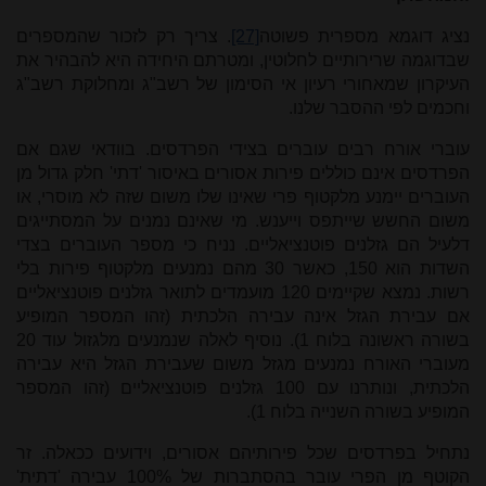
נציג דוגמא מספרית פשוטה
[27]
. צריך רק לזכור שהמספרים
שבדוגמה שרירותיים לחלוטין, ומטרתם היחידה היא להבהיר את
העיקרון שמאחורי רעיון אי הסימון של רשב"ג ומחלוקת רשב"ג
וחכמים לפי ההסבר שלנו.
עוברי אורח רבים עוברים בצידי הפרדסים. בוודאי שגם אם
הפרדסים אינם כוללים פירות אסורים באיסור 'דתי' חלק גדול מן
העוברים יימנע מלקטוף פרי שאינו שלו משום שזה לא מוסרי, או
משום החשש שייתפס וייענש. מי שאינם נמנים על המסתייגים
דלעיל הם גזלנים פוטנציאליים. נניח כי מספר העוברים בצדי
השדות הוא 150, כאשר 30 מהם נמנעים מלקטוף פירות בלי
רשות. נמצא שקיימים 120 מועמדים לתואר גזלנים פוטנציאליים
אם עבירת הגזל אינה עבירה הלכתית (זהו המספר המופיע
בשורה ראשונה בלוח 1). נוסיף לאלה שנמנעים מלגזול עוד 20
מעוברי האורח נמנעים מגזל משום שעבירת הגזל היא עבירה
הלכתית, ונותרנו עם 100 גזלנים פוטנציאליים (זהו המספר
המופיע בשורה השנייה בלוח 1).
נתחיל בפרדסים שכל פירותיהם אסורים, וידועים ככאלה. זר
הקוטף מן הפרי עובר בהסתברות של 100% עבירה 'דתית'