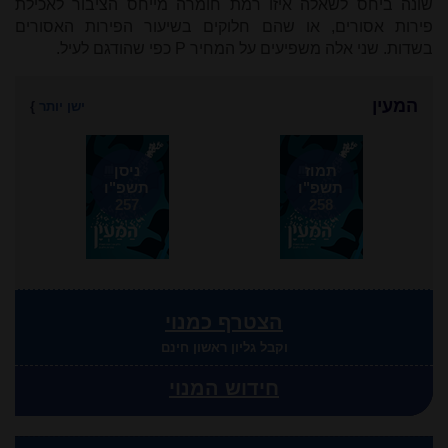
שונה ביחס לשאלה איזו רמת חומרה מייחס הציבור לאכילת
פירות אסורים, או שהם חלוקים בשיעור הפירות האסורים
בשדות. שני אלה משפיעים על המחיר
P
כפי שהודגם לעיל.
המעין
ישן יותר
}
תמוז
ניסן
תשפ"ו
תשפ"ו
257
258
הצטרף כמנוי
וקבל גליון ראשון חינם
חידוש המנוי