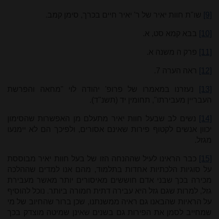
[9]
שו"ת חוות יאיר של ר' יאיר חיים בכרך, סימן קמב.
[10]
בבא קמא סט, א.
[11]
פרק ה משנה א.
[12]
ראה הערה 7.
[13]
נעזרנו במאמרו של פרופ' יהודה לוי "מחאה והפרשת
העבריין מעבירתו", תחומין יד (תשנ"ד).
[14]
נשים לב שבעל חוות יאיר מתעלם מן האפשרות שהסימון
יכוון אנשים לקטוף פירות שאינם אסורים, ולפיכך הם לא יימנעו
מגזל.
[15]
כבר הראינו לעיל שההנחה הזו של בעל חוות יאיר מבוססת
על סוגיות הלכתיות אחדות בתלמוד, מהם אנו למדים שההלכה
מכירה בכך שבני אדם חוששים מאיסורים יותר מאשר מעבירת
גזל, למרות שגם גזל היא עבירה דתית חמורה ביותר. נוכל להוסיף
על הראיות שהבאנו גם ראיה ממשנתנו, שכן ברור שהחיוב של מי
שמחייב לסמן את הפירות גם בשנים שאינן שמיטה מוצדק בכך