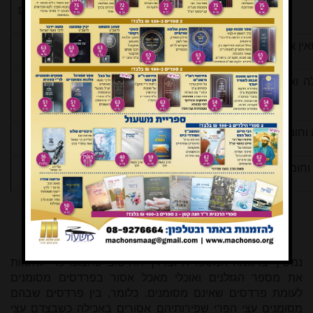
אסורים
0
120
לה ואיסור הגזל הוא גם איסור דתי בין אדם
100
0
60
60
"
2
וחומרת איסור היא "חומרה
2
"
80
40
נמשיך בדוגמה המספרית ובדרך החישוב שהצגנו כדי להשוות
את מספר הגזלנים ואוכלי מאכל אסור בפרדסים מסומנים
לעומת פרדסים שאינם מסומנים. כלומר, בין פרדסים שבהם
מסומנים עצי הפרי שפירותיהם אסורים באכילה כשבצדם עצי