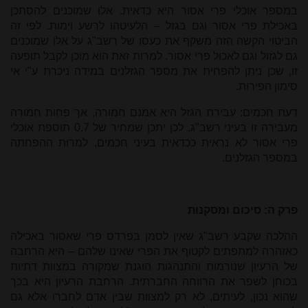
במספר אוכלי פרי אסור היא כדאית. אלו שמוכנים להסתכן
באכילת פרי אסור וגם בגזל – הלעיטהו לרשע וימות. לפי זה
הביטוי הקשה הזה משקף את כעסו של רשב"ג על אלו שמוכנים
גם לגזול וגם לאכול פרי אסור. למרות זאת הוא מוכן לקבל תופעה
זו, שכן ניתן להפחית את מספר הגזלנים במידה ניכרת ע"י אי
סימון הפירות.
דעת חכמים: עבירת הגזל היא אמנם חמורה, אך פחות חמורה
מעבירה זו בעיני רשב"ג. לכן יתכן שמחיר של
0.7
תוספת אוכלי
פרי אסור לא נראית ככדאית בעיני חכמים, למרות ההפחתה
במספר הגזלנים.
פרק ה: סיכום ומסקנות
ההלכה שקבע רשב"ג שאין לסמן בפרדס פרי שאסור באכילה
כאזהרה למתפתים לקטוף את הפרי שאינו שלהם – היא הרחבה
של הרעיון שנורמות והתנהגות הוגנת שמקורה במצוות דתיות
בכוחן לשפר את הרווחה החברתית. הרחבת הרעיון היא בכך
שהוא נכון, לעיתים, לא רק למצוות שבין אדם לחברו אלא גם