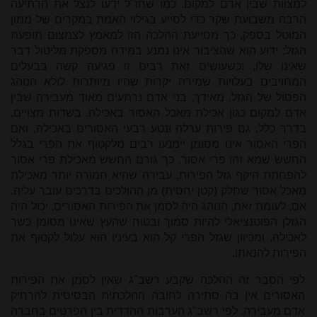
למצוות שבין אדם למקום. כמו שחז"ל ידעו לנצל את הרתיעה
הרבה משבועת שקר כדי לסייע בגילוי האמת במקרים של ממון
המוטל בספק, כך מסייעת ההלכה הזו למאמץ לצמצום תופעת
הגזל: ידוע הוא שהציבור אינו נמנע במידה מספקת מליטול דבר
שאינו שלו, וכשעושים זאת רבים זו פגיעה קשה בבעלים
המחויבים בעלויות שמירה יקרות שהיו מיותרות לולא הנוהג
הפסול של הגזל. מאידך, בני אדם נרתעים מאוד מעבירה שבין
אדם למקום כגון אכילת מאכל האסור באכילה. בשדות מצויים,
בדרך כלל, גם פירות ערלה ונטע רבעי האסורים באכילה, ואם
הפרי האסור אינו מסומן יימנעו רבים מלקטוף את הפרי בגלל
החשש שמא זהו פרי אסור. כך גורם החשש מאכילת פרי אסור
להפחתת היקף גזל הפירות, עבירה שהיא חמורה יותר מאכילת
מאכל אסור שחלק (קטן יחסית) מן ההולכים בדרכים עובר עליה.
אם, לעומת זאת, הנוהג היה לסמן את הפירות האסורים, יכול היה
הגזלן הפוטנציאלי להיות סמוך ובטוח שהעץ שאינו מסומן כשר
לאכילה, ומכיוון שגזל הפרי קל הוא בעיניו הוא עלול לקטוף את
הפירות להנאתו.
לפי הסבר זה ההלכה שקבע רשב"ג שאין לסמן את הפירות
האסורים אין בה סתירה לחובה ההלכתית הבסיסית להרחיק
אדם מעבירה. לפי רשב"ג הערבות ההדדית בין הפרטים בחברה