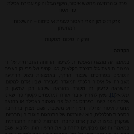
פרק ג: הרתיעה מחשש איסור, היקף הגזל והיקף עבירת אכילת
פרי אסור
פרק ד: סימון הפרי האסור לעומת אי סימונו – ההשלכות
והמחשתן
פרק ה: סיכום ומסקנות
הקדמה
במאמר זה מוצגת האפשרות לשיפור הרווחה החברתית על ידי
צמצום תופעת גזל תוצרת חקלאית, כגון קטיף של פרי מן העצים
הנטועים בפרדסים שבצדי הדרך, באמצעות ניצול הרתיעה
מעבירה על איסור הלכתי המוגדר כעבירה שבין אדם למקום.
ההשראה לרעיון זה מקורה בהוראה שקבע רבן שמעון בן
גמליאל
[1]
, שאין להזהיר עוברי אורח המתפתים לקטוף פרי שאינו
שלהם מפני קיומו בפרדס גם של פרי האסור באכילה או בהנאה
מחמת איסור עורלה. רעיון ידוע משכבר, שגם מצוין בהרחבה
בספרות הכלכלית, הוא שנורמות של התנהגות הוגנת בין הבריות,
שמקורן במצוות שבין אדם לחברו, תורמות לרווחה החברתית.
במאמר זה אנו מבקשים להרחיב את הרעיון הזה, ולקבוע שגם