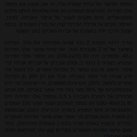
נוספת לאיסור גזל ובלתי קשורה אליו. זה שוב מקטין את מספר
גזלני הפירות. הנרתעים הנוספים הם אלה שלמרות היותם גזלנים
פוטנציאליים, אינם מוכנים לעבור על איסור האכילה. לפיכך,
האיסור הקיים על אכילת הפירות יקטין את מניין הקוטפים. בכמה
יקטין? הדבר תלוי בחומרה של עבירת האכילה בעיני הקוטף.
נגדיר דרגת חומרה 2 ככזו שהיא מפחיתה את גזלני הפירות
בשיעור של פי 2 מעבירת הגזל, ואז יפחת שיעור גזלני הפירות
ב-40, ומספרם יהיה 60 (
100-2x20
). זהו מספר גזלני הפירות
המופיע בשורה 3 בלוח 1, וכולם עוברים על עבירת אכילת פרי
אסור
.
חישוב זה נכון כאשר כל הפירות אסורים, וכל הנוטל פרי
יודע שבפיו פרי אסור באכילה. אבל אם רק חלק מן הפירות
אסורים (למשל, 50%), והם אינם מסומנים, הרי שהנוטל פרי יודע
שבהסתברות של 50% מצוי בפיו פרי אסור באכילה. לכן אנחנו
מכפילים את חומרת העבירה ב 0.5, ומספר גזלני הפירות יהיה
-40x0.5) 80
-100
(
זהו מספר הגזלנים הצפוי מתוך 100 הגזלנים
הפוטנציאליים והוא המופיע בשורה הרביעית. כמובן שבממוצע
רק מחצית מהם אוכלים פרי אסור שזהו שיעור הפירות האסורים
בפרדס. (כמצוין באותה שורה בלוח 1 בעמודה האחרונה). ברור
שאם שיעור הפירות האסורים בפרדס קטן יותר ההרתעה תהיה
קטנה יותר
[28]
.