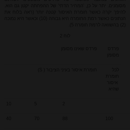
מסומנים. יתר על כן, 'המחיר הדתי' של ההפחתה יקטן גם הוא.
להיפך יקרה כאשר חומרת האיסור קטנה יותר (ראה בלוח את
הנתונים כאשר רמת החומרה היא גבוהה (10) וכאשר היא נמוכה
(2) בהשוואה לרמת חומרה 5).
לוח 2
פרדס
פרדס שאינו מסומן
מסומן
לכל
חומרת איסור בעיני הציבור (
S
)
חומרת
איסור
שהיא
10
5
2
40
70
88
100