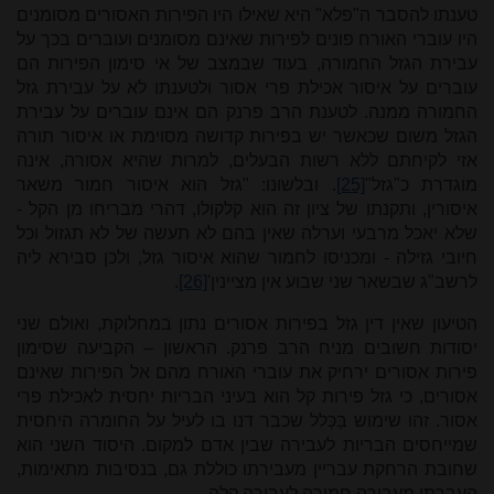
טענתו להסבר ה"פלא" היא שאילו היו הפירות האסורים מסומנים
היו עוברי האורח פונים לפירות שאינם מסומנים ועוברים בכך על
עבירת הגזל החמורה, בעוד שבמצב של אי סימון הפירות הם
עוברים על איסור אכילת פרי אסור ולטענתו לא על עבירת גזל
החמורה ממנה. לטענת הרב פרנק הם אינם עוברים על עבירת
הגזל משום שכאשר יש בפירות קדושה מסוימת או איסור תורה
אזי לקיחתם ללא רשות הבעלים, למרות שהיא אסורה, אינה
מוגדרת כ"גזל"
[25]
. ובלשונו: "גזל הוא איסור חמור משאר
איסורין, ותקנתו של ציון זה הוא קלקולו, דהרי מבריחו מן הקל -
שלא יאכל מרבעי וערלה שאין בהם לא תעשה של לא תגזול וכל
חיובי גזילה - ומכניסו לחמור שהוא איסור גזל, ולכן סבירא ליה
לרשב"ג שבשאר שני שבוע אין מציינין'
[26]
.
הטיעון שאין דין גזל בפירות אסורים נתון במחלוקת, ואולם שני
יסודות חשובים מניח הרב פרנק. הראשון – הקביעה שסימון
פירות אסורים ירחיק את עוברי האורח מהם אל הפירות שאינם
אסורים, כי גזל פירות קל הוא בעיני הבריות יחסית לאכילת פרי
אסור. זהו שימוש בַּכְּלל שכבר דנו בו לעיל על החומרה היחסית
שמייחסים הבריות לעבירה שבין אדם למקום. היסוד השני הוא
שחובת הרחקת עבריין מעבירתו כוללת גם, בנסיבות מתאימות,
העברתו מעבירה חמורה לעבירה קלה.