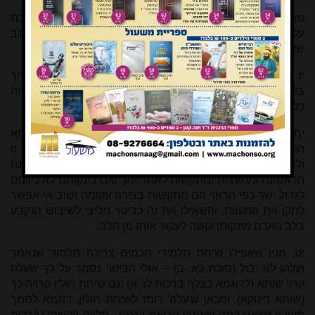
טז. וכי חולדה נביאה היא (פסחים ט, ב) – מליצה מובנת הנסמכת
על שמה של חולדה הנביאה (וראה בשו"ת תורה לשמה סי' רנב
שלמד מכאן ששימוש של מליצה אינו נחשב כחוסר כבוד).
יז. וכורכין את שמע (פסחים נה, ב) – הביטוי הלשוני קצת צריך
ביאור, ואולי יש מקום להציע שהוא מליצה על סמך כריכת המזוזה
כלפי שמע (מנחות לא, ב).
יח. שבשתא כיון דעל על (פסחים קיב, א, ב"ב כא, א) – שבשתא
הם זמורות הגפן בלשון חז"ל (לפעמים הוא מופיע בצורה זו
ולפעמים מופיע כשבישתא או שיבשי), וטבעם שהם רכות בשנה
הראשונה ומתעצות ומתקשות לאחר זמן, ואם בינקותם לא כיוונום
לגדול ישר כפי הראוי הם מתקשות בצורה עקומה ושוב אי אפשר
לתקן את המעוות. והשאילו את זה כביטוי מליצי לשיבוש הנקבע
בלב האדם מינקותו וקשה לעקור אותו מן הלב.
יט. מנין שאפילו שיחת תלמידי חכמים צריכה תלמוד שנאמר
ועלהו לא יבול (סוכה כא, ב) – אולי הביטוי נסמך על כך שעלה
קרוי שותא (לדוגמא בצלף ברכות לו, א) וגם שיחת חולין קרויה כך
(שותא דינוקא). ומכאן ש'עלה' רומז לשיחת חולין. דוגמא לסמך
מעין זו מצאנו במה שאמרו הרואה ביצים - תלויה בקשתו (ברכות