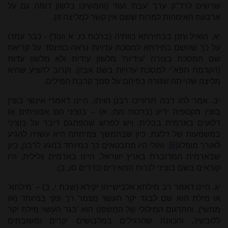
שרשים לרד"ק ערך 'עבת' ועוד (והמשיכו בלשון דומה גם על
ארבעת האימהות למרות ששם אין קשר למליצה זו).
יא. הואיל ותנן בבחירתא כוותיה (ברכות כז, א ועוד) - כבר עמדו
על כך שהשם בחירתא למסכת עדויות נראה כמיוסד על קריאת
שם המסכת בצורה 'עידיות' מלשון עידית ולא מלשון עדות
(הקדמת תפא"י למסכת עדויות בשם אביו). וקרוב להציע שהיא
מליצה שהייתה שגורה בפיהם על סמך קרבת המילים.
יב. אמר להו רבה תרווייכו רבנן הויתו, היינו דאמרי אינשי בוצין
בוצין מקטפיה ידיע (ברכות מח, א) – בוציני הם אבטיחים או
דלועים בארמית בבלית. ויש לפרש שהפתגם דיבר על בוציני
במשמעות של דלעת, כיון שבהמשך צמיחתה היא עשויה להגיע
לאורך מופלג
[6]
. ואולי היו מתבטאים כך במיוחד בנוגע לרבנן, כיון
שבארמית המדוברת בארץ ישראל, היינו בארמית גלילית, היו
קוראים בשם בוציני לנרות המאירים (נדרים סו, ב).
יג. היינו דאמר רב מילתא אלבישייהו יקירא (שבת י, ב) – 'מילתא'
או מילת הוא שם לבגד יקר העשוי מצמר רך ונקי במיוחד (או
ממשי), והתרגום המילולי של המשפט הוא 'בגד העשוי מילת יקר
ללובשיו', והכוונה שהרגילים במלבושים יקרים ומשובחים