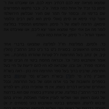
שמצאו מציאה יצא לבם דכתיב ויצא לבם, אנו שאבדנו את ר'
סימון בר זביד על אחת כמה וכמה'. ע"כ. וכבר נתקשו המפרשים
שם בדימוי זה. ובספר עלי תמר שם העיר שבלשון הירושלמי
אוצר קרוי סימא או סימן (ואולי סימן הוא לשון רבים וכלומר
סימאן), הדומה לשמו של ר' סימון. והשתמש המספיד במליצה
לומר מה אם אחי יוסף שמצאו אוצר יצא ליבם, אנו שאיבדנו את
האוצר הגדול – ר' סימון, על אחת כמה וכמה.
כד. ולסיום, ממליצות חז"ל למליצה שמצאנו בדברי אחד
מרבותינו הראשונים. בסוגיית נ"ט בר נ"ט כתב הרמב"ן (חולין
קיב, א) 'כתב בעל התרומות ז"ל קערות שהודחו במחבת... ואני
אומר אשתבוש כהני' וכו'. וכנראה מחמת ביטוי זה הבינו שניים
מחכמי ספרד, אב ובנו, שכנראה לא היו להם ידיעות על חיי בעל
התרומה, שרבינו ברוך בעל ספר התרומה היה כהן - ראה בשו"ת
תשב"ץ (ח"ג סי' לז)
[7]
ובשו"ת רשב"ש (סי' קנה)
[8]
. ברם
בספרים ותשובות של בני ארצו וזמנו של בעל התרומה, ובכל
האחרים שהביאו דברים בשמו, אין מי שהזכירו ככהן. ויש לפרש
את דברי הרמב"ן כמליצה, שכיון שהנידון בסוגיה שם הוא בדרגות
של טעם ראשון ושני ושלישי לעניין איסורי מאכלות, ואירע בהם
שיבוש לדעתו, השתמש בביטוי אשתבוש כהני (פסחים יז, א)
העוסק בדרגות של ראשון ושני ושלישי לטומאה שהשתבשו בהם