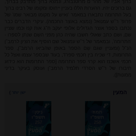
ברוך אביו של מהר"ם מרוטנבורג, ונמצא ברוך מתדבק בברוך,
גם ברוכים יהיו. ההערות הללו בעניין ייחוסו ומקומו של רבינו ברוך
בעל התרומה נתבארו במאמר 'ואיש על מקומו מבואר שמו' של
פרופ' ר"ש עמנואל (נמצא באוצר החכמה). עיקרי הדברים כבר
נכתבו בספר אוצר הגדולים אלופי יעקב ח"ג אות קנז וכמו שציין
שם, ושם כתב שאולי חשבו שהיה כהן מפני השֵם שנתן לספרו -
'התרומה', ובמאמר של ר"ש עמנואל שם הוסיף את הציון לרמב"ן
הנ"ל (ומעניין שגם שֵם הספר באופן שהביאו הרמב"ן, ספר
התרומות, די שכיח בין חכמי ספרד, בעוד שבספר עצמו ואצל כל
חכמי אשכנז הוא קרוי ספר התרומה [ספר התרומות הוא כידוע
חיבורו של ר"ש הסרדי תלמיד הרמב"ן ועוסק בעיקר בדיני
ממונות]).
המעין
ישן יותר
}
תמוז
ניסן
תשפ"ו
תשפ"ו
257
258