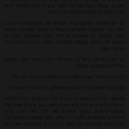
יושבים, ומכלל כוונת המליצה לומר שעדיף להיות תלמיד חדש
בארץ הסמיכה מלהיות תלמיד ותיק בבבל.
[5]
יתכן שרוכלי הסממנים היו מוכרים שני סממנים אלו יחד בין
שאר מיני סממנים המצויים ב'קופת הרוכלים' ומכריזים עליהם
'כמוני פטמים', כך שהכרזה על מילי בסלע ומשתוקא בתרין או
בדומה לזה הייתה נשמעת לפעמים בשוק. כעין זה הביא הרב
ארנטרוי שם.
[6]
ראה ב"מ סד, א על 'בני גרמידא' – היינו באורך אמה, ומקובל
שזו דלעת הבקבוק. ואכמ"ל.
[7]
אות ח במהד' מכון ירושלים ומכון שלמה אומן ליד הע' 182.
[8]
וכן בסי' תקיג [ב] ד"ה ולענין נאמנותם, וסי' תריג ד"ה אבל יש.
[9]
אגב, רבים טעו בשם עירו וארצו של רבינו ברוך בעל התרומה
וקראוהו רבינו ברוך מוורמיזא (או גרמיזא, כיום וורמס) שהיא עיר
באשכנז-גרמניה, כאשר לאמיתו של דבר היה רבינו ברוך
מרבותינו הצרפתים, תלמיד ר"י הזקן. ייתכן שמקור השיבוש בכך
שהיה קיים חכם מפורסם בשם רבינו ברוך בוורמיזא, הוא רבינו