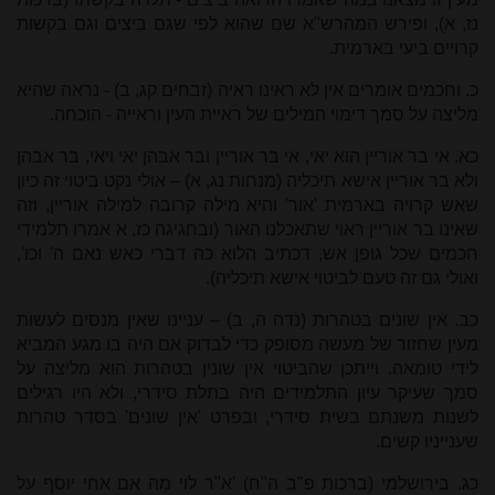
נז, א), ופירש המהרש"א שם שהוא לפי שגם ביצים וגם בקשות
קרויים ביעי בארמית.
כ. וחכמים אומרים אין לא ראינו ראיה (זבחים קג, ב) - נראה שהיא
מליצה על סמך דימוי המילים של ראיית העין וראייה - הוכחה.
כא. אי בר אוריין הוא יאי, אי בר אוריין ובר אבהן יאי ויאי, בר אבהן
ולא בר אוריין אישא תיכליה (מנחות נג, א) – אולי נקט ביטוי זה כיון
שאש קרויה בארמית 'אור' והיא מילה קרובה למילה אוריין, וזה
שאינו בר אוריין ראוי שתאכלנו האור (ובחגיגה כז, א אמרו תלמידי
חכמים שכל גופן אש, דכתיב הלוא כה דברי כאש נאם ה' וכו',
ואולי גם זה טעם לביטוי אישא תיכליה).
כב. אין שונים בטהרות (נדה ה, ב) – עניינו שאין מנסים לעשות
מעין שחזור של מעשה מסופק כדי לבדוק אם היה בו מגע המביא
לידי טומאה. וייתכן שהביטוי אין שונין בטהרות הוא מליצה על
סמך שעיקר עיון התלמידים היה בתלת סידרי, ולא היו רגילים
לשנות משנתם בשית סידרי, ובפרט 'אין שונים' בסדר טהרות
שענייניו קשים.
כג. בירושלמי (ברכות פ"ב ה"ח) 'א"ר לוי מה אם אחי יוסף על