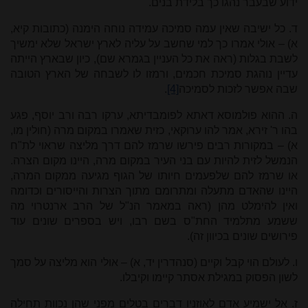
ידוע שבעבר נהגו כך בלידת בנים.
ד. כל ישיבה שאין עמה סמיכה עמידה נוחה הימנה (כתובות קיא,
א) – אולי אמרו כך למי שחשב על עליה לארץ ישראל שלא ימשיך
לשבת בגלות (ראה את כל העניין בגמרא שם), כיון שבארץ הייתה
עדיין נוהגת סמיכת חכמים, ורמזו לו לשבחה של הארץ הטובה
שבה אפשר לזכות לסמיכה
[4]
.
ה. ההוא פולמוסא דאתא לפומבדיתא, ערקו רבה ורב יוסף, פגע
בהו ר' זירא, אמר להו ערוקאי, כזית שאמרו במקום מרה (חולין מו,
א) – במקורות רבים פירשו שרמז להם דרך מליצה שראוי לת"ח
הנמשל לזית להיות עם בני העיר במקום מרה, היינו מקום הצרה.
או שרמז להם שלפעמים חיותו של הגוף מגיעה ממקום המרה,
היינו שהאדם מתעלה ומתרומם מתוך הצרות והייסורים וכדומה
ואין להימלט מהן (ראה במאמר הנ"ל של הרב ארנטרוי מה
ששמע מתלמיד החת"ס בשם רבו, ויש בספרים שונים עוד
פירושים שונים בכיוון זה).
ו. לעולם הוי קבל וקיים (סנהדרין יד, א) – אולי הוא מליצה על סמך
לשון הפסוק במגילת אסתר קיימו וקיבלו.
ז. אל ישמיע אדם לאוזניו דברים בטלים מפני שהן נכוות תחילה