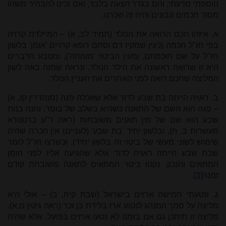
הוספתי מדעתי, והם בגדר הצעה בלבד, ואם זכינו להבהיר משהו
מסוד חכמים ונבונים והיה זה שכרנו.
א. איזהו חכם הרואה את הנולד (תמיד לב, א) – המיילדת קרויה
בפי חז"ל חכמה (כעין שמקיז דם וסתם רופא קרויים 'אומן' בלשון
חז"ל על שם חוכמתם, ומעין הביטוי 'מומחה'), ומטבע הדברים
היא זו שרואה ראשונה את הילד הנולד. ונראה שמזה באה לשון
המליצה שחכם רואה לפני האחרים את העניין הנולד.
ב. ראויה הייתה בת שבע לדוד אלא שאכלה פגה (סנהדרין קז, א)
– פגה הוא השם של התאנה כשהיא בשלב של בוסר. והנה בנות
שבע הוא שם של מין תאנים משובחות (ראה ר"ע ברטנורא
מעשרות ב, ח), ובלשון יחיד 'בת שבע' (לענייננו אין הכרח שהיה
שימוש לשוני מעשי של ביטוי זה בלשון יחיד). וכשרצו חז"ל לומר
שבת שבע הייתה ראויה לדוד אלא שהגיעה אליו לפני הזמן
המתאים והנכון, נקטו ביטוי המתאים לתאנה משובחת קודם
זמנה
[3]
.
ג. ונטעתי חמישה ארזים בישראל (שבת קיח, ב) – אולי היא
מליצה על סמך המנהג לנטוע ארז בלידת בן זכר (ראה גיטין נז,א).
מליצה זו תיתכן גם אם בזמנו לא נטעו ארזים בפועל, אלא שהיה