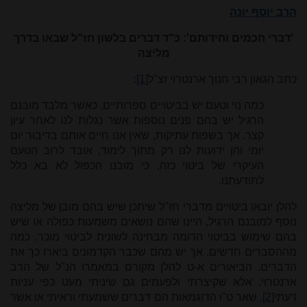
הרב יוסף יונה
'דברי חכמים וחידותם': כ"ד דברים בלשון חז"ל שבאו בדרך
מליצה
כתב הגאון רבי חנוך ארנטרוי זצ"ל
[1]
:
כמה נוי וטעם יש בביטויים ספרותיים, כאשר מלבד מובנם
הרגיל יש בהם פנים נוספות אשר נגלות לנו לאחר עיון
קצר. אך בשפות עתיקות, שאין אנו חיים אותם בדיבור יום
יומי והן ידועות לנו רק מתוך לימוד, אובד לרוב הטעם
העיקרי של ביטוי כזה, כי מובנו הכפול לא בא כלל
לתודעתנו.
להלן יובאו ביטויים מדברי חז"ל שיתכן שיש בהם מובן של מליצה
נוסף למובנם הרגיל, היינו שהם נושאים משמעות כפולה או שיש
בהם שימוש בביטוי הדומה מבחינה לשונית לביטוי מוכר. כמה
מההסברים חדשים, אך יש מהם שכבר הקדמונים ביארו כך את
הדברים. הביאורים א-ט להלן מקורם במאמרו הנ"ל של הרב
ארנטרוי, אלא שקיצרתי ולפעמים גם שיניתי מעט כפי עניות
דעתי
[2]
. שאר ט"ו הדוגמאות הם דברים ששמעתי וראיתי או אשר