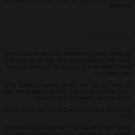
הכוהנים
[9]
.
[1]
במאמרו 'מילא בסלע משתוקא בתרין' שנדפס בספרו 'עיונים
בדברי חז"ל ובלשונם' (עמ' צ ואילך, עם שינויים קלים). הרב
ארנטרוי שימש שנים רבות כרבה של העיר מינכן שבגרמניה,
נפטר בשנת תרפ"ז.
[2]
בדרך כלל שם באו הדברים בהרחבה ובהטעמה כדרכו
הטובה של הגאון המחבר זצ"ל, יחד עם דוגמאות נוספות, ושם
הרחיב גם בביאורי פסוקים בתנ"ך על דרך זו ועוד.
[3]
עיקרו של ביאור זה כבר בא בתוך דברי מהר"ם שיף כתובות
עט, ב.
[4]
ואולי עמידה רומז גם לעובדה שבזמנם היה נהוג שהתלמידים
החדשים היו עומדים לפני הרב בבית המדרש והוותיקים היו