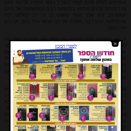
מסכימים לשלם סכום מופרז בשביל הבגד החביב עליהם. והנה
גם דיבורים קרויים מילתא במקומות רבים (במשמעות של מילה
הנאמרת), וכיון שכך נאמר משפט זה ע"י רב כמליצה למי
שה'מילתא', היינו דברי התורה של רבו שהוא רגיל בהם, חביבים
עליו ביותר.
יד. האי (המקרע כלים בחמתו) נמי מתקן הוא, דקעביד נחת רוח
ליצרו (שבת קה, ב) – אולי יש לפרש שהיא מליצה על סמך הביטוי
'ועושה נחת רוח ליוצרו' (ברכות יז, א ועוד). וניתן לפרש את
המשמעות של הביטוי 'נחת רוח' כאן שהיא מלשון 'והניחותי
חמתי', היינו שעל ידי קריעת הבגד האדם מניח ומשכך את רוח
החימה שהבעיר בו יצרו, ואינו כמשמעות נחת רוח ליוצרו שהוא
לשון של פיוס והתרצות.
טו. אמר ליה שמואל לקרנא גברא רבה קאתי ממערבא וחייש
במעיה וקא דלו מיא לאקבולי אפיה קמיה, זיל תהי ליה אקנקניה
(שבת קח, א) - שמואל ביקש מקרנא לעמוד על טיבו של הגברא
רבא שבא ממערבא, וניסח את בקשתו בביטוי 'תהי אקנקניה'.
וכבר ביארו הרמב"ן כאן ועוד שנקט לשון זו כיון שקרנא היה תוהה
על קנקני יין לפרנסתו, וכמבואר בכתובות קה, א 'קרנא... דהוה
תהי באמברא דחמרא ויהבי ליה זוזא'.