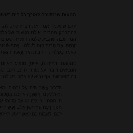
הטעות שנמשכה לאורך כל בית ראשון
יתכן ששלמה אמר את דבריו כתפילה, ש
להתרחק מהבית. אולם הטעות של כלל יש
המחשבה שהביע שלמה הוא זה שגרם לטעו
'וְנָתַתִּי אֶת הַבַּיִת הַזֶּה כְּשִׁלֹה... וַיִּתְפְּשׂו
לֵאמֹר כְּשִׁלוֹ יִהְיֶה הַבַּיִת הַזֶּה וְהָעִיר הַזֹּאת 
בנבואת ירמיה (ז, א-יט) מופיע האי
הנביאים דיברו על מצור, חרב, רעב וכל
כה מפורשת, אף נביא לא אמר 'כשילה יה
הַדָּבָר אֲשֶׁר הָיָה אֶל יִרְמְיָהוּ מ
וּמַעַלְלֵיכֶם וַאֲשַׁכְּנָה אֶתְכֶם בַּמָּק
ה’ הֵמָּה
... כִּי לְכוּ נָא אֶל מְקוֹמִי אֲש
מִפְּנֵי רָעַת עַמִּי יִשְׂרָאֵל
...
וְעָשִׂיתִי ל
לָכֶם וְלַאֲבוֹתֵיכֶם כַּאֲשֶׁר עָשִׂיתִי לְשִׁ