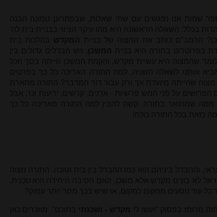
ר שמות אנו נפגשים עם שתי שאלות, שבפתרונן טמונה הבנה
ות בכלל. השאלה הראשונה היא מהו עיקר הציווי בבניית בית לה'
שכן? הרמב"ם כותב את המצוה של בניית
המקדש
בהלכות בית
ת בפרוטרוט בתורה היא בניית
המשכן
, ויש הבדלים גדולים בין
 לומר שהמצוה היא עשיית מקדש, והקמת המשכן הייתה בסך הכל
מביא אותנו לשאלה השניה, למה התורה האריכה כל כך בפרטים
, מצוה שהייתה מיועדת אך ורק עבור דור המדבר? התורה מתארת
הפרושים על פני חמש פרשיות - אדנים, קרשים, יריעות וכו', אבל
ממה שמתואר בתורה. קשה להבין למה התורה מאריכה כל כך
מה כזאת בכל התורה כולה!
ראי, וההבדל ביניהם הוא כמו ההבדל בין בית וסוכה. התורה מצוה
ראל לא בונים מקדש אלא משכן. האם הסיבה היחידה היא טכנית,
כל עוד נוסעים ממקום למקום, או שיש בכך מסר יותר עמוק?
ה מרומז בפסוק "ועשו לי
מקדש - ושכנתי
בתוכם". מוזכרים כאן