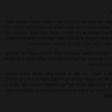
כך הוא קיווה שיהיה, למרות שידע שמצד האמת השכינה עלולה
ראל לדורות הייתה שהם האמינו שזו עובדה בלתי הפיכה. כיוון
ת הגדולה של דור החורבן, ועל כך באה נבואת ירמיה (כו, ו-ט)
ּ אֹתוֹ הַכֹּהֲנִים וְהַנְּבִיאִים וְכָל הָעָם לֵאמֹר מוֹת תָּמוּת, מַדּוּעַ נִבֵּיתָ בְשֵׁם ה’
תֶּחֱרַב מֵאֵין יוֹשֵׁב? וַיִּקָּהֵל כָּל הָעָם אֶל יִרְמְיָהוּ בְּבֵית ה''.
ום המפורש הראשון שיצא מפי נביא לחורבן אפשרי של המקדש.
 מיני פורעניות, אבל על חורבן הבית לא שמעו מעולם איום בצורה
יה הבית הזה':
ֵאֵת ה’ לֵאמֹר
... כֹּה אָמַר ה’ צְבָאוֹת אֱלֹהֵי יִשְׂרָאֵל, הֵיטִיבוּ דַרְכֵיכֶם
וֹם הַזֶּה. אַל תִּבְטְחוּ לָכֶם אֶל דִּבְרֵי הַשֶּׁקֶר לֵאמֹר הֵיכַל ה’ הֵיכַל ה’ הֵיכַל
ֶׁר בְּשִׁילוֹ אֲשֶׁר שִׁכַּנְתִּי שְׁמִי שָׁם בָּרִאשׁוֹנָה וּרְאוּ אֵת אֲשֶׁר עָשִׂיתִי לוֹ
בַּיִת אֲשֶׁר נִקְרָא שְׁמִי עָלָיו אֲשֶׁר אַתֶּם בֹּטְחִים בּוֹ וְלַמָּקוֹם אֲשֶׁר נָתַתִּי
לוֹ
[8]
.