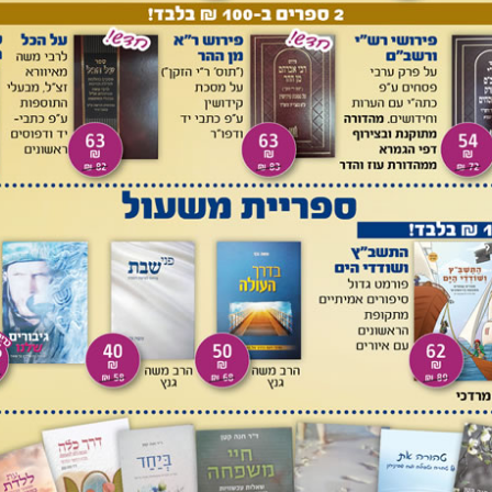
מצאות הכרובים בקודש הקודשים היא מסר לכך שהשכינה שורה בו.
לק מן הבנין - אי אפשר להזיז אותה ממנו. בעיני שלמה, אפילו
וד. השכינה כאן מעתה ועד עולם. שלמה אומר בתפילתו (מל"א ח,
ך בכל לבבם ובכל נפשם בארץ אויביהם אשר שבו אותם, והתפללו
יר אשר בחרת והבית אשר בניתי לשמך' - אפילו אחרי הגלות הם
אה בעיני רוחו שכלל ישראל נמצא בגלות - והבית עוד עומד על
ת השכינה, האפשרות שהשכינה תעזוב את המקדש קיימת. אך אין
ם למעלה', אלא 'ויתן את הכרובים בתוך הבית הפנימי, ויפרשו את
נף הכרוב השני נגעת בקיר השני, וכנפיהם אל תוך הבית נגעת כנף
למה במצב של נחיתה, לא במצב של המראה
[5]
. בניגוד אליהם במשכן
שמות כה, כ), במצב של המראה, כשהם מוכנים כל הזמן להתרומם
משכן כביכול 'עם רגל אחת בחוץ'
[6]
.
 (מל"א ט, ז): 'והכרתי את ישראל מעל פני האדמה אשר נתתי
 אשלח מעל פני
, והיה ישראל למשל ולשנינה בכל העמים'. אם
רה חורבן - השכינה תגלה מהבית
[7]
.
בין כרובי המשכן לכרובי המקדש