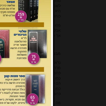
נזהר יותר שלא לטעות ולא לעשות דבר 
לשבור אותם. לעומת זה מערכת הנישוא
היא שניתן לזלזל בה ללא חשש של נזק 
כוחה.
מהו רצון ה' ביחסנו אליו? אותו דבר בדיו
אבל בתחושות וברעננות של אירוסין. רצו
אך שיהיה בבחינת משכן. גם נישואין וגם 
מבנה בית המקדש לעומת מבנה המש
נראה ששלמה היה משוכנע שהוא בונה בני
מרהט אותו, וזהו סדר הגיוני. אולם יש 
כרובי שלמה אינם כלים ורהיטים אלא ה
כמו כרובי משה הם אינם חלק מהארון - א
הם עשויים הכרובים דומים יותר לבניין
כמו הקירות של בית קודש הקודשים, עץ 
כרובים. על הבנין של שלמה ניתן לומר שכ
מה מבטאים הכרובים? הכרובים הם ס