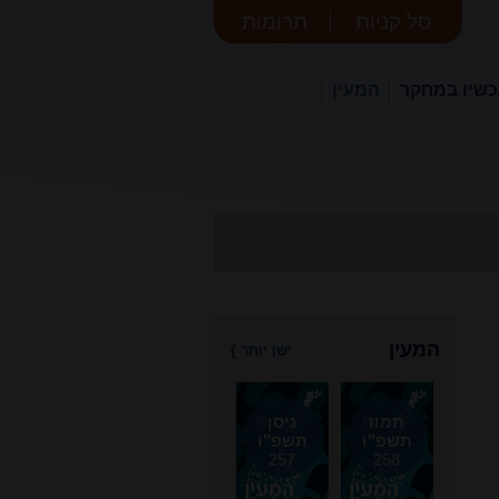
סל קניות
תרומות
שיו במחקר
המעין
המעין
ישן יותר
}
תמוז
ניסן
תשפ"ו
תשפ"ו
257
258