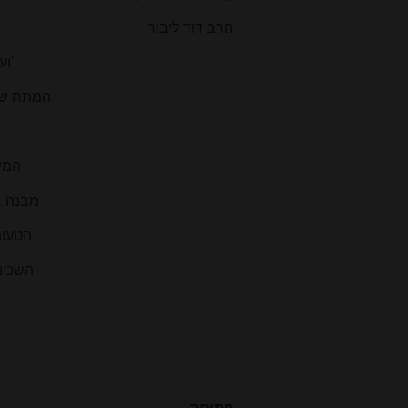
הרב דוד ליבור
'וע
המתח שבי
המשכ
מבנה ב
הטעות
השכינה