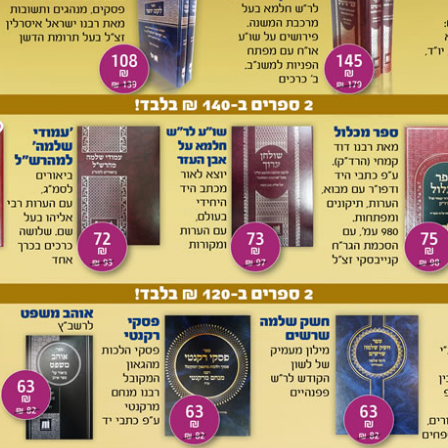
שעלול להביא לידי כך. כשקל לשבור את הכלים נזהרים יותר שלא
ין היא כבר דבר קבוע שקשה יותר לפרק, ולכן ההרגשה הטבעית
בלתי הפיך. יוצא שבאופן אבסורדי הארעיות של התקופה היא סוד
ק. '
וארשתיך
לי
לעולם
'. מערכת יחסים נצחית וקבועה עולמית -
ן ה' הוא בעצם כפול - ה' רוצה שנבנה מקדש שיהיה בניין עדי עד,
אירוסין.
כן
ן עדי עד, בנין שלא יחרב לעולם. הוא בונה את הבנין ואחר כך
חריג אחד - הכרובים. הכרובים של שלמה נבנו לפני שנבנה הבית, כי
ם חלק מן הבנין. כרובי שלמה מתווספים על כרובי משה, אך שלא
לא חלק מן הבנין, כרובים 'מקיר אל קיר'
[3]
. גם בחומרים שמהם
 מאשר לכלים - כרובי שלמה לא נעשו ממקשה זהב כמו הכלים, אלא
מצופה זהב. נוסף על כך, גם על כל הקירות מסביב היו דמויות של
ל כולו כרובים.
מלים של מלאכים שמבטאים את מציאות השכינה. השכינה היא