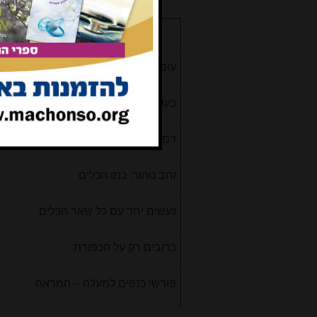
כרובי משה
עומדים על הארון, חלק מהכפורת
כעשרה טפחים
דמיון לשטיחון
זהב טהור, כמו הכלים
נעשים יחד עם כל שאר הכלים
כרובים רק על הכפורת
פורשי כנפים למעלה – המראה