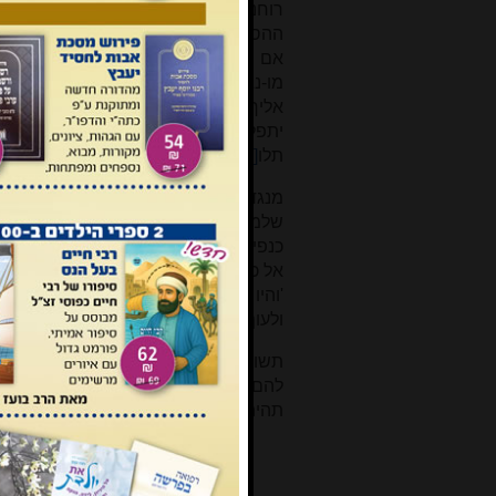
רוחנית וגם המלאכים הם רוחניים, והי
ההסתכלות של שלמה היא שהשכינה היא ח
אם העם יגלה מארצו - הבית ימשיך לעמ
מו-נג, ובמיוחד בפסוק מח) 'ושבו אלי
אליך דרך ארצם אשר נתתה לאבותם, הע
יתפללו דרך הבית הזה. כלומר שלמה רו
תלו
[4]
!
מנגד כנפי הכרובים מסמלים את ניידו
שלמה בונה את הכרובים שלו 'פורשי כנפי
כנפי הכרובים, ותגע כנף האחד בקיר וכ
אל כנף' (מל"א ו, כז). הכרובים של ש
'והיו הכרובים פורשי כנפים למעלה' (
ולעוף, הם עומדים בקודש הקודשים של ה
תשובת הקב"ה לתפילתו של שלמה ברורה
להם,
ואת הבית אשר הקדשתי לשמי
תהיה גלות - גם הבית לא יישאר, אם יק
ההבדלים 