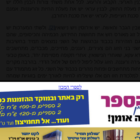
ין הארעי, הקבוע והרעוע. לכל אחת משתי צורות הבנין הללו יש
ת מעלת החוזק, לבנין עראי יש את מעלת החיות והרעננות. אמנם
סכנת העייפות, לעראי יש את סכנת החורבן.
ין הגבר והאשה. יש אירוסין ויש נישואין
[2]
, ולשתי המערכות יש
 כל זוג מאורס חש את תחושות החידוש, הכמיהה והכיסופים, שהם
גם הזהירות בכבוד וברגשות של השני נמצאים תמיד בחשיבות
ששני בני הזוג הם צעירים, רעננים, מחייכים, מכבדים, מתחשבים
דא עקא, שאחרי הנישואין, אחרי תקופה מסויימת יחד, באופן טבעי
רה ורעננה. הזוג עלול ליפול ליחס של זלזול הדדי. בהרבה מקרים
פחות מתחשבים ופחות נזהרים בכבוד של השני. כל זוג מתמודד עם
ל למלכודת הזו הם אלו שיצליחו לחיות לאורך ימים בזוגיות שמחה
ון? בני הזוג צריך לבנות מערכת יחסים שהיא גם קבועה ומסודרת,
 של תקופת האירוסין. לא ליפול בפח של השיגרה והשיעמום, אלא
ור כל הזמן על אותה זהירות שנהגו בתקופת האירוסין - לא לזלזל
 לבן הזוג יחס של כבוד ואהבה.
 האירוסין נובע דווקא מהארעיות של תקופה זו. כלומר, כל אחד
פת האירוסין את החבילה ולשבור את הקשר, ומי שאינו חפץ בכך