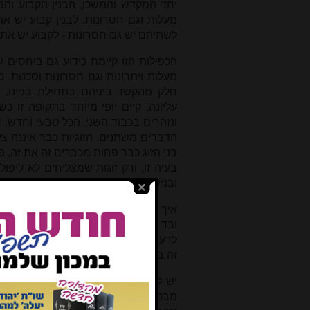
יחד המקדש והמשכן, הבנין הקבוע והבנ
מעלות וגם חסרונות. לבנין קבוע יש א
לשתיהם יש גם חסרונות - לקבוע יש את 
הכפילות הזו קיימת כידוע גם ביחסים שב
מעלות ויתרונות וגם חסרונות וסכנות.
חלק מהקשר ביניהם בתחילת בניינו. 
עליונה. קיים יופי מיוחד בתקופה זו כ
ונזהרים בכבוד השני. הכל טבעי וחדש. 
הדברים משתנים. הזוגיות כבר איננה צעי
בני הזוג כבר פחות מכבדים זה את זה, 
בעיה זו, ורק זוגות שמצליחים לא ליפו
ובנישואין טובים.
איך מצליחים בזה? איך עושים את זה נכ
ובד בבד להשאיר את הרעננות והטבעיות
לדעת לחדש כל הזמן. הם גם צריכים לשמ
זה בזה, לא לפגוע ברגשות, ולתת כל הזמן
יש להוסיף שחלק מן הזהירות של תקופת
מבני הזוג יודע שקל יחסית לפרק בתקו