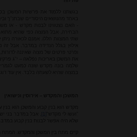
פתיחה
בגשתנו ללמוד את פרשיות המשכן בספ
באחד מהנושאים היסודיים שבתנ"ך וביהד
- האם נצטווינו לבנות מקדש - או מ
הבחירה, אבל המצוה כפי שהיא מתואר
שתי המצוות הללו. אמנם לכאורה ניתן
אילוץ בגלל הנדידה במדבר. אבל זה 
ופרטי פרטים של מצוה שאיננה לדורות
את המשכן באריכות נפלאה – י"ג פרקים 
שלמה בונה מקדש שונה כמעט לגמרי 
במצוה שהיא לשעתה בלבד. אין עוד דוג
המשכן והמקדש – אירוסין ונישואין
מקדש הוא בנין קבוע והמשכן הוא בנין ע
"ועשו לי מקדש"
[1]
, אבל במדבר בני יש
שלא היה אפשר לבנות בנין קבוע במדבר 
קיים מתח בין המשכן והמקדש. המתח הז