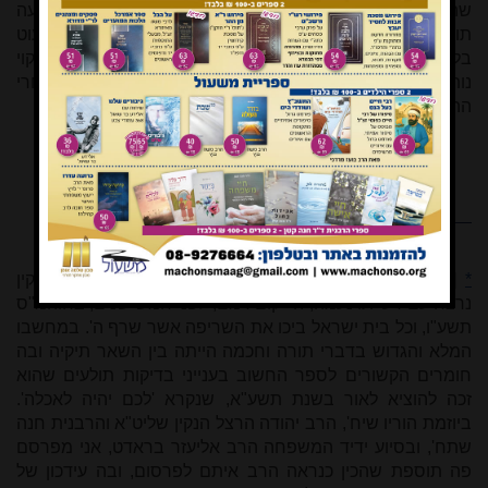
שהיא פעולה המועילה לנקות בממוצע שלושה מכל ארבעה
תותים נגועים
[24]
– והרי מעיקרא היו התותים הנגועים מיעוט
בלבד; ואמנם אפשר שבנתונים הגבוליים שכאן (שאחר הניקוי
נותרו כ-8%) יש מכל מקום לעשות שטיפה נוספת אחרי
ההשריה
[25]
.
*
[ידיד נפשי החוקר התורני המופלא הרב איתם שמעון הנקין
נרצח עם רעייתו נעמה, ה' יקום דמם, לפני חמש שנים, בחוהמ"ס
תשע"ו, וכל בית ישראל ביכו את השריפה אשר שרף ה'. במחשבו
המלא והגדוש בדברי תורה וחכמה הייתה בין השאר תיקיה ובה
חומרים הקשורים לספר החשוב בענייני בדיקות תולעים שהוא
זכה להוציא לאור בשנת תשע"א, שנקרא 'לכם יהיה לאכלה'.
ביוזמת הוריו שיח', הרב יהודה הרצל הנקין שליט"א והרבנית חנה
שתח', ובסיוע ידיד המשפחה הרב אליעזר בראדט, אני מפרסם
פה תוספת שהכין כנראה הרב איתם לפרסום, ובה עידכון של