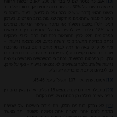
[18]
אגב כך נמסר שם כי בבדיקת 238 תאנים יבשות ארוזות
נמצאה נגיעות של 30% - שיעור גבוה יחסית אך בסופו של דבר
מיעוט המצוי (דבר שיש לו כמה נפק"מ לדינא), בעוד שדומה כי
הציבור סבור שהתאנים מוחזקות לנגועות ברוב הפרטים. בעדכון
המכון לט"ו בשבט תשע"ד אף נמסר ששיעור הנגיעות בתאנים
הוא 18% בלבד. יש להעיר גם על הסתירה בין הממצאים
בפרסומים הללו לבין ההוראות הכתובות בהם: לגבי צימוקים
נכתב בבדיקה מתשע"ב כי "השנה כמעט ולא נמצאה נגיעות" –
ואף על פי כן באה ההוראה לבדוק אותם היטב בצורה מורכבת
שרוב בני האדם קצים בה (השרייתם במים עד שיתרככו ויתרחבו
וכו'). וכן בפרסום בתשע"ד, נכתב כי במשמשים מיובשים נמצאה
נגיעות של 3% בלבד ובשזיפים לא נמצאה נגיעות – ואף על פי כן,
גם לגביהם נכתב אופן בדיקה זה. וצ"ע.
[19]
אמונת עתיך גליון 107, תשע"ה, עמ' 45-46.
[20]
בחבילה אחת נרשם שנמצאו 15 נשלים; אלה (שאין בהם דין
בריה שאינה בטלה) מן הסתם נשטפים בקלות.
[21]
לא נבדק בנתונים הללו, מה מידת היעילות של שטיפה
מתחת לזרם אחרי השריה אחת (פעולה פשוטה יותר מאשר