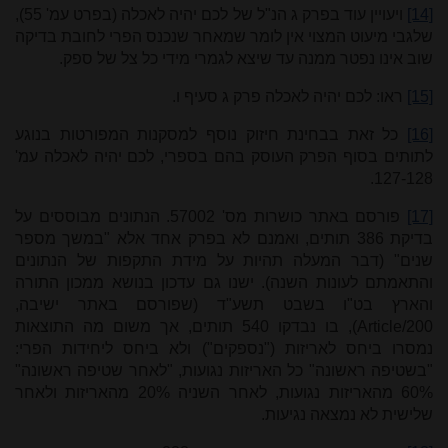
[14]
ויעויין עוד בפרק ג הנ"ל של לכם יהיה לאכלה (בפרט עמ' 55),
שלגבי מיעוט המצוי אין לומר שמאחר שנכנס הפרי לחובת בדיקה
שוב אינו נפטר ממנה עד שיצא לגמרי מידי כל צל של ספק.
[15]
ראו: לכם יהיה לאכלה פרק ג סעיף ו.
[16]
כל זאת בבחינת חיזוק נוסף למסקנות המפורטות בנוגע
לתותים בסוף הפרק העוסק בהם בספרי, לכם יהיה לאכלה עמ'
127-128.
[17]
פורסם באתר כושרות מס' 57002. הנתונים מבוססים על
בדיקת 386 תותים, ואמנם לא בפרק אחד אלא "במשך מספר
שנים" (דבר המעלה תהיות על מידת התקפות של הנתונים
והתאמתם לעונות השנה). ישנו גם עדכון בנושא ממכון התורה
והארץ בט"ו בשבט תשע"ד (שפורסם באתר ישיבה,
Article/200
), בו נבדקו 540 תותים, אך משום מה התוצאות
נמסרו ביחס לאריזות ("נספקים") ולא ביחס ליחידות הפרי:
"בשטיפה ראשונה" כל האריזות נגועות, "לאחר שטיפה ראשונה"
60% מהאריזות נגועות, לאחר השניה 20% מהאריזות ולאחר
שלישית לא נמצאה נגיעות.