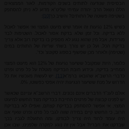
הבסיסית שנודעה לתותים בשנים הקודמות. לאור הממצאים
הללו נשאל הרב יהודה עמיחי שליט"א מדוע לא ניתן להסתפק
בשטיפה פשוטה של התותים? והשיב כך
[10]
:
כשיש 12% נגיעות זה אומר שיש מיעוט המצוי ואי אפשר לאכול
ללא בדיקה. וכל זמן שלא בדקת אסור לאכול. השטיפות לבד
מורידות, אבל מין שהוא נגוע לא מספיק בו בדיקת רוב אלא צריך
בדיקת הכל, ועל כן יש צורך בשתי שריות של התותים במים
(שטיפה) ולאחר מכן שפשוף בספוג סקוטצ' וכד'.
כלומר, היות שמקובל ששיעור נגיעות של 12% הוא מיעוט המצוי
המחייב בדיקה, וכידוע חובת הבדיקה מוטלת על כל פרט ופרט
כדברי הרשב"א שהובאו ברמ"א
[11]
, יש לעשות מעכשיו את כל
הדרוש על מנת ששיעור הנגיעות יהיה אפסי כפשוטו, 0%.
אולם לענ"ד הדברים אינם נכונים. דברי הרשב"א עניינם שכאשר
יש לפנינו קבוצה של פרטים החייבת בבדיקה מצד החשש למיעוט
המצוי, אי אפשר להסתפק בבדיקת קצתם, ואפילו לא בבדיקת
הרוב, כי החשש קיים במידה שווה לגבי כל פרט ופרט שאף אם
היה עומד לחוד היה צריך לבודקו, ומה התועלת לגביו בכך
שבדקנו את חבריו? אבל אין זה נוגע למקרה שלפנינו, שבו אכן