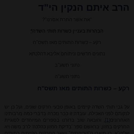
הרב איתם הנקין הי"ד
"את אשר התרת אסרנו"?
הבהרות בעניין כשרות תותי השדה
*
רקע – כשרות התותים מאז תשס"ח
נתונים חדשים וניתוחם אליבא דהלכתא
נתוני תשע"ב
נתוני תשע"ה
רקע – כשרות התותים מאז תשס"ח
על גבי תותי השדה קיימים באופן טבעי חרקים שונים, ועל כן יש
לנקותם לפני האכילה. עובדה זו כבר נזכרה בדברי כמה מרבותינו
האחרונים
[1]
, והובאה שוב בדורנו בספרים המיוחדים לסוגיית
החרקים במזון, בראשם ספר 'בדיקת המזון כהלכה' לרב משה ויא
שליט"א, בו תוארו ה"טריפסים" ושאר החרקים הקיימים בתותים