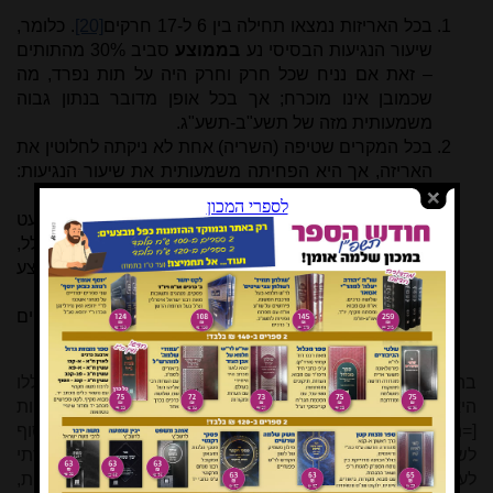
בכל האריזות נמצאו תחילה בין 6 ל-17 חרקים
[20]
. כלומר,
שיעור הנגיעות הבסיסי נע
בממוצע
סביב 30% מהתותים
– זאת אם נניח שכל חרק וחרק היה על תות נפרד, מה
שכמובן אינו מוכרח; אך בכל אופן מדובר בנתון גבוה
משמעותית מזה של תשע"ב-תשע"ג.
בכל המקרים שטיפה (השריה) אחת לא ניקתה לחלוטין את
האריזה, אך היא הפחיתה משמעותית את שיעור הנגיעות:
3 חרקים בממוצע, כ-8%
[21]
.
שטיפה נוספת, שניה, הועילה לנקות את האריזות כמעט
לחלוטין: בשש מתוך עשר אריזות לא נותרו חרקים כלל,
ובארבע האחרות נמצאו עדיין חרקים בודדים – בממוצע
כולל מדובר בפחות מ-2%
[22]
.
אחרי השטיפה השלישית, כצפוי, כבר לא נמצאו חרקים
כלל בשום אריזה
[23]
.
בהתאם לדרכו הנזכרת, מסקנת הרב עמיחי לאור הממצאים הללו
היא כי לאחר הורדת העלה עם חלק מהתות "יש לעשות שטיפות
[=השריות] אלו
שלוש פעמים
", כדי להשיג נקיות של 0%, ולבסוף
לשטוף תחת הברז כדי להוריד את הסבון. אולם לפי מה שביררתי
לעיל, מעיקר הדין אין לחייב אף במקרה זה אלא השריה אחת,