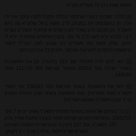
משום שאין בכך כל פסידא וטורח.
[4]
מלבד שזכיתי בעוניי שהספר בכללו יתקבל לפניו וסמך את ידו
עליו, הן בהסכמתו והן במכתב לרב משה ביגל שליט"א מג' ניסן
תשע"ד, וכן מכתב לרב מאיר לובין שליט"א מחורף תשע"ב (שו"ת
דבר חברון יורה דעה ח"ב סי' מו). בעניין התותים אוסיף כי ידוע לי
היטב שלא פעם ולא פעמיים היו שבאו לפני הגר"ד ליאור
וביקשוהו להסכים להוראת האיסור, ולא קיבל את דבריהם.
[5]
ראו 'לכם יהיה לאכלה' עמ' 123 בהערה, וכן את התשובות
באתר ישיבה מס' 35516 ובאתר מורשת מס' 111716 ומס'
149545.
[6]
ראו את התשובה באתר מורשת מס' 156341 מז' תשרי
תשע"ג (שתי השריות), ואת התשובה באתר מכון התורה והארץ
מי"ד שבט תשע"ה (שלוש השריות).
[7]
כך בעדכון של ארגון כושרות מחורף תשע"ד (אתר ערוץ 7 מס'
269253), ובהוראת הארגון שנתפרסמה בקובץ אמונת עתיך גליון
107, תשע"ה, עמ' 157 (יצוין כי בהוראה הראשונה הוצרכה
השריה של 5 דקות, ואילו בשניה – 3 דקות).