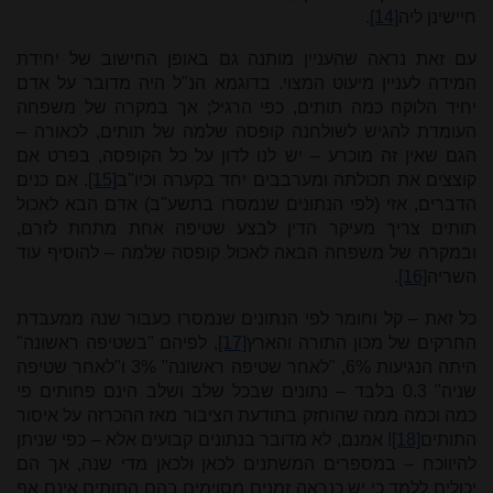
חיישינן ליה
[14]
.
עם זאת נראה שהעניין מותנה גם באופן החישוב של יחידת
המידה לעניין מיעוט המצוי. בדוגמא הנ"ל היה מדובר על אדם
יחיד הלוקח כמה תותים, כפי הרגיל; אך במקרה של משפחה
העומדת להגיש לשולחנה קופסה שלמה של תותים, לכאורה –
הגם שאין זה מוכרע – יש לנו לדון על כל הקופסה, בפרט אם
קוצצים את תכולתה ומערבבים יחד בקערה וכיו"ב
[15]
. אם כנים
הדברים, אזי (לפי הנתונים שנמסרו בתשע"ב) אדם הבא לאכול
תותים צריך מעיקר הדין לבצע שטיפה אחת מתחת לזרם,
ובמקרה של משפחה הבאה לאכול קופסה שלמה – להוסיף עוד
השריה
[16]
.
כל זאת – קל וחומר לפי הנתונים שנמסרו כעבור שנה ממעבדת
החרקים של מכון התורה והארץ
[17]
, לפיהם "בשטיפה ראשונה"
היתה הנגיעות 6%, "לאחר שטיפה ראשונה" 3% ו"לאחר שטיפה
שניה" 0.3 בלבד – נתונים שבכל שלב ושלב הינם פחותים פי
כמה וכמה ממה שהוחזק בתודעת הציבור מאז ההכרזה על איסור
התותים
[18]
! אמנם, לא מדובר בנתונים קבועים אלא – כפי שניתן
להיווכח – במספרים המשתנים לכאן ולכאן מדי שנה, אך הם
יכולים ללמד כי יש כנראה זמנים מסוימים בהם התותים אינם אף