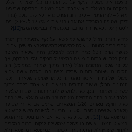
ביצענו את פעולת הניקוי על כל התותים בלי יוצא מן הכלל.
במקרה זה השאלה היא אחרת: האם כשאופן הבדיקה שביצענו
מועיל – לפי הניסיון – לגבי רוב הפרטים אך לא לגבי כולם (בנידון
דידן: שטיפה המורידה את אחוז הנגיעות מ-12.7% ל-3.6%), ניתן
לסמוך עליו, כאשר היה מדובר מלכתחילה במיעוט המצוי
[12]
?
כידוע הורונו חז"ל לחשוש למיעוטא, על אף שמעיקר דין תורה
'אחרי רבים להטות' – אולם למיעוטא דמיעוטא לא חיישינן. אם כן,
כאשר אדם נוטל כמה תותים לאוכלם, היות שלאור השיטה
המקובלת יש בתותים מיעוט המצוי של חרקים, עליו לבודקם, אף
על פי שלפי הנתונים הנ"ל (אחד מתוך שמונה בממוצע) רוב
הסיכויים שאותם תותים שבידו נקיים הם. האדם עושה אפוא
פעולה של בירור האיסור מהמותר, כלומר שטיפה, שלאחריה (לפי
הנתונים הנ"ל) שיעור התותים הנגועים הוא אחד בלבד מתוך
עשרים ושמונה. ובכן, כעת לחשוש לגבי התותים שבידו שלא זו
בלבד שהיה בהם מתחילה מאותם 1/8 הנגועים אלא שיש בהם
כעת דווקא מאותם 1/28 הנשארים נגועים גם אחרי שטיפה
(ולאחר שטיפה נוספת: 1/83) - הרי זה לכאורה חשש למיעוטא
דמיעוטא גמור
[13]
. וכן כל כהאי גוונא, אם אדם נוטל פרי הנגוע
במיעוט המצוי, ועושה בו פעולה שמועילה לנקותו ברוב המקרים
לאחוז שעדיין לא התנקה, זהו לכאורה כמיעוטא דמיעוטא דלא