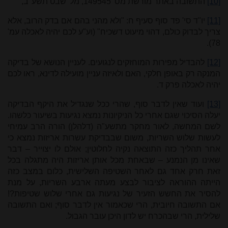
[10]
התשובה באתר מורשת מס' 149545, מל' שבט תשע"ב,
[11]
יו"ד סי' פד סוף סעיף ח: "ולא מהני בהם אם בדק הרוב, אלא
צריך לבדוק כולם, דהוי מיעוט דשכיח" (וע"ע לכם יהיה לאכלה עמ'
78).
[12]
להבדיל מפירות המוחזקים לנגועים. לעניין הנושא של בדיקה
המנקה רק באופן חלקי, האם ולאיזה עניין מועילה לדינא, ראו לכם
יהיה לאכלה פרק ד.
[13]
ועוד שאין לדבר סוף, שהרי ככל שנגדיל את היקף הבדיקה
יעלה הסיכוי שגם אחרי כל הניקיונות נמצא נגיעות בשיעור כלשהו.
לשם המחשה, לאור מחקר מתשע"ה (דלהלן) הורה הרב עמיחי
לעשות שלוש השריות, משום שבבדיקת עשרות אריזות נמצא כי
אחר תהליך כזה התוצאה נקיה לחלוטין; אולם לו יצוייר – דבר
שאינו מן הנמנע – שבאחת מכל אותן אריזות היה מתגלה בכל
זאת חרק אחד גם לאחר השטיפה השלישית, כלום במצב כזה
הייתה ההוראה לציבור לבצע מעתה ארבע השריות, על מנת
להסיר את החשש הזעיר של נגיעות גם אחרי שלוש שטיפות?!
אם התשובה חיובית, הרי שכאמור אין לדבר סוף; ואם התשובה
שלילית, הרי שבהכרח יש לדון היכן עובר הגבול.