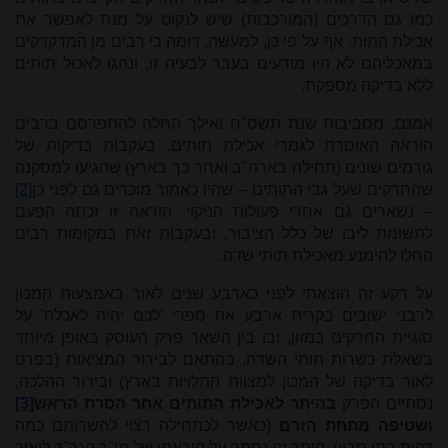
כמו גם הדרכים (המורכבות) שיש לנקוט על מנת לאפשר את
אכילת התות. אף על פי כן, למעשה, דומה כי רבים מן המדקדקים
במאכליהם לא היו מודעים בעבר לבעיה זו, ונהגו לאכול תותים
ללא בדיקה מספקת.
אמנם, מסביבות שנת תשס"ח ואילך החלה להתפרסם ברבים
הוראה האוסרת לגמרי אכילת תותים, בעקבות בדיקות של
גורמים שונים (תחילה בארה"ב ואחר כך בארץ) שהגיעו למסקנה
שהחרקים שעל גבי התותים – שהיו כאמור מוכרים גם לפני כן
[2]
– נשארים גם אחרי פעולות הניקוי. הוראה זו זכתה הפעם
לתשומת ליבו של כלל הציבור, ובעקבות זאת במקומות רבים
החלו להימנע מאכילת תותי שדה.
על רקע זה הוצאתי לפני כארבע שנים לאור באמצעות המכון
לרבני ישובים בקרית ארבע את ספרי 'לכם יהיה לאכלה' על
סוגיית החרקים במזון, ובו בין השאר פרק העוסק באופן מיוחד
בשאלת כשרות תותי השדה. בהתאם לבירור המציאות (בפרט
לאור בדיקה של המכון למצוות התלויות בארץ) ובירור ההלכה,
נסתיים הפרק
בהיתר לאכילת התותים אחר הסרת הראש
[3]
ושטיפה מתחת הזרם
(כאשר לכתחילה רצוי להשרותם כמה
דקות במי סבון). היתר זה נסמך על הוראתו של מו"ר הגר"ד ליאור