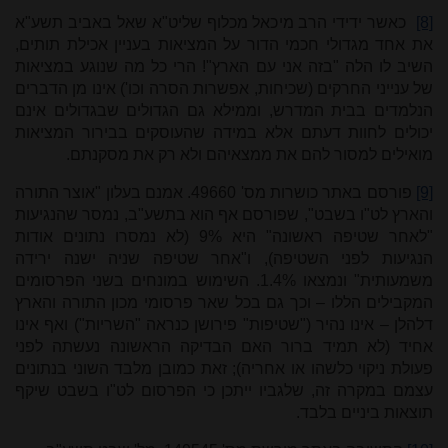
[8]
כאשר ידידי הרב מיכאל מכלוף שליט"א שאל באביב תשע"א
את אחד מגדולי חכמי הדור על המציאות בעניין אכילת תותים,
השיב לו הלה "בזה אני עם הארץ"! הרי כל מה שנוגע במציאות
של ענייני החרקים (שכיחות, אפשרות הסרה וכו') אינו מן הדברים
הנלמדים בבית המדרש, וממילא גם הגדולים שבגדולים אינם
יכולים לחוות דעתם אלא במידה שהעוסקים בבירור המציאות
מואילים למסור להם את ממצאיהם ולא רק את מסקנתם.
[9]
פורסם באתר כושרות מס' 49660. אמנם בעלון "אוצר התורה
והארץ לט"ו בשבט", שפורסם אף הוא בתשע"ב, נמסר שהנגיעות
"לאחר שטיפה ראשונה" היא 9% (לא נמסרו נתונים אודות
הנגיעות לפני השטיפה), ו"אחר שטיפה שניה ישנה ירידה
משמעותית" ונמצאו 1.4%. השימוש במונחים בשני הפרסומים
המקבילים הללו – וכך גם בכל שאר פרסומי מכון התורה והארץ
דלהלן – אינו נהיר ("שטיפות" פירושן כנראה "השריות") ואף אינו
אחיד (לא תמיד ברור האם הבדיקה הראשונה נעשתה לפני
פעולת ניקוי כלשהו או אחריה); זאת כמובן מלבד השוני בנתונים
עצמם במקרה זה, שלגביו ייתכן כי הפרסום לט"ו בשבט שיקף
תוצאות ביניים בלבד.