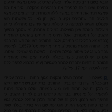
הובא בשם הרב פסח אליהו פאלק שליט"א, שאם נמצאו תולעים
בתירס ואינו רוצה להפריד את הגרגירים מהקלח, יסיר את מה
שמצא ויניח את התירס במשך לילה ולמחרת יבדוק, ואם לא מצא
תולעים הרי שהתירס נקי). הן כאן והן כאן, כל שנשתנה הוא
שנמלכו והגיעו למסקנה כי פעולות ניקוי שחשבו מתחילה כי הן
מועילות, באמת אינן מועילות. במילים אחרות, מי שסמך במשך
השנים על המומחים ואכל תירס או תותים בהתאם להוראות
(כבדוגמא הנ"ל לגבי התירס, ולגבי התותים ראו את תשובת רבני
מכון התורה והארץ מתשס"ג, אתר מורשת מס' 18579), למעשה
עבר בשוגג על איסור אכילת שרצים – לשיטת מי שנמלכו ואסרו.
ואם כן יש לתהות, כיצד ביכולתו לדעת האם ואלו מהוראות
המומחים דהיום יתבררו למחר כשגויות (ע"ע במבוא לספר 'לכם
יהיה לאכלה', עמ' 17, עיי"ש).
[3]
פעולה זו – הסרת העלה ומקצת מגוף התות – נזכרת על ידי
רוב-ככל מי שדן בדורנו בניקוי התותים ובדיקתם, ויש אף שהדגישו
כי חלק זה של התות הינו נגוע במיוחד. אולם האמת ניתנת
להיאמר, על פי נסיוני בבדיקת פריטים רבים לאורך השנים, כי
ההיפך הוא הנכון: חלק זה של התות, הלבן והחלק לגמרי, נגוע
הרבה פחות משאר התות, והנגיעות שם היא בעיקר בעלה שעל
גביו, שאותו בלאו הכי מסירים. ומכל מקום כתבתי גם אני כנ"ל