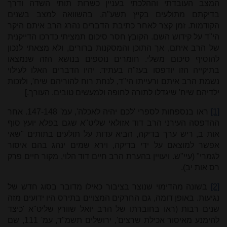
המצב העובדתי וההלכתי בעניין כשרות תותי השדה ודרך
בדיקתם מתולעים בקיץ תשע"ה, בהשוואה למצב בשנים
הקודמות. זמן קצר לאחר כתיבת הדברים נהרג הרב איתם היקר
הי"ד על קידוש השם. הקובץ חסר סיכום תמציתי כדרכו הדייקנית
של הרב איתם, אך התוכן והמסקנות ברורים, ולא מצאתי לנכון
להוסיף סיכום משלי. חומרים נוספים בנושא הזה שנמצאו
בתיקייה הזו יודפסו בעז"ה בעתיד. יהיו הדברים האלו לעילוי
נשמת הרב איתם ורעייתו הי"ד, לנחת רוח להוריהם שיח', ולזכות
ילדיהם שיח' שיגדלו לתורה לחופה ולמעשים טובים. העורך.]
[1]
ראו בנספחות לספרי 'לכם יהיה לאכלה', עמ' 147-148. אחר
ההדפסה העירני הרב דוד אזולאי שליט"א שגם בפלא יועץ סוף
אות ב, ריש ערך בדיקה, הביא עדות על תולעים בתותים "שאי
אפשר למוצאם על ידי בדיקה, וירא שמים ינהג בהם איסור
לגמרי" (עיי"ש. ויעויין בהערת הרב חיים דוד הלוי, מקור חיים פרק
רס אות יב).
[2]
בשונה מהדימוי שנוצר בציבור כאילו מדובר בסוג חדש של
נגיעות. באופן דומה, גם החרקים המצויים בתירס היו ידועים מזה
שנים רבות (ראו בחוברתו של הרב יואל שוורץ שליט"א 'כיצד
להימנע מאיסור אכילת שרצים', ירושלים תשמ"ד, עמ' 111, שם