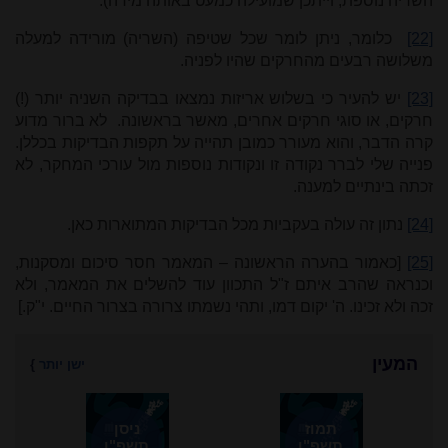
השריה נוספת, וייתכן שמועילה כמעט באותה מידה).
[22]
כלומר, ניתן לומר שכל שטיפה (השריה) מורידה למעלה
משלושה רבעים מהחרקים שהיו לפניה.
[23]
יש להעיר כי בשלוש אריזות נמצאו בבדיקה השניה יותר (!)
חרקים, או סוגי חרקים אחרים, מאשר בראשונה. לא ברור מדוע
קרה הדבר, והוא מעורר כמובן תהייה על תקפות הבדיקות בכללן.
פנייה שלי לברר נקודה זו ונקודות נוספות מול עורכי המחקר, לא
זכתה בינתיים למענה.
[24]
נתון זה עולה בעקביות מכל הבדיקות המתוארות כאן.
[25]
[כאמור בהערה הראשונה – המאמר חסר סיכום ומסקנות,
וכנראה שהרב איתם ז"ל התכוון עוד להשלים את המאמר, ולא
זכה ולא זכינו. ה' יקום דמו, ותהי נשמתו צרורה בצרור החיים. י"ק.]
המעין
ישן יותר
}
תמוז
ניסן
תשפ"ו
תשפ"ו