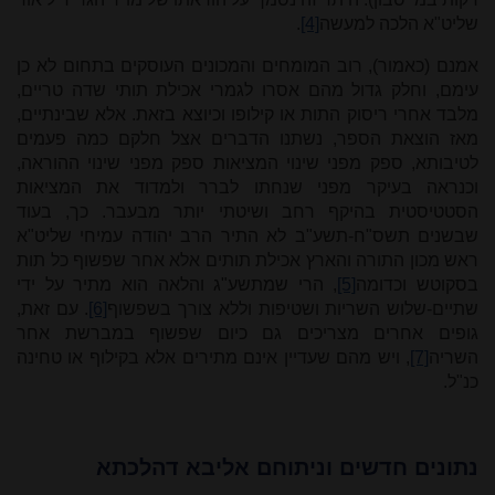
שליט"א הלכה למעשה
[4]
.
אמנם (כאמור), רוב המומחים והמכונים העוסקים בתחום לא כן
עימם, וחלק גדול מהם אסרו לגמרי אכילת תותי שדה טריים,
מלבד אחרי ריסוק התות או קילופו וכיוצא בזאת. אלא שבינתיים,
מאז הוצאת הספר, נשתנו הדברים אצל חלקם כמה פעמים
לטיבותא, ספק מפני שינוי המציאות ספק מפני שינוי ההוראה,
וכנראה בעיקר מפני שנחתו לברר ולמדוד את המציאות
הסטטיסטית בהיקף רחב ושיטתי יותר מבעבר. כך, בעוד
שבשנים תשס"ח-תשע"ב לא התיר הרב יהודה עמיחי שליט"א
ראש מכון התורה והארץ אכילת תותים אלא אחר שפשוף כל תות
בסקוטש וכדומה
[5]
, הרי שמתשע"ג והלאה הוא מתיר על ידי
שתיים-שלוש השריות ושטיפות וללא צורך בשפשוף
[6]
. עם זאת,
גופים אחרים מצריכים גם כיום שפשוף במברשת אחר
השריה
[7]
, ויש מהם שעדיין אינם מתירים אלא בקילוף או טחינה
כנ"ל.
נתונים חדשים וניתוחם אליבא דהלכתא