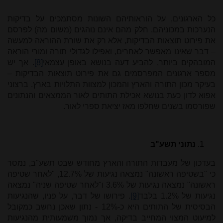
כל הארגונים, על הוראותיהם השונות מסתמכים על בדיקות
הנערכות במכוניהם. חלק מהם אינם נוהגים (משום מה) לפרסם
את פירוט תוצאות הבדיקות, אלא רק את שורת ההוראה למעשה
– דבר שאינו מאפשר לאחרים, ואפילו לגדולי תורה ומורי הוראה
המובהקים ביותר, להביע דעה בנושא באופן עצמאי
[8]
. אך יש
מספר ארגונים המפרסמים גם את פירוט תוצאות הבדיקות –
בעיקר מכון התורה והארץ והמכון למצוות התלויות בארץ. ברצוני
אפוא לדון כעת בנושא אכילת התותים לאור הממצאים והנתונים
שפורסמו בשנים שחלפו מאז יציאת ספרי לאור.
נתוני תשע"ב
בעדכון של מעבדות התורה והארץ מחודש שבט תשע"ב, נמסר
כי "בשטיפה ראשונה" נמצאה נגיעות של 12.7%, "לאחר שטיפה
ראשונה" נמצאה נגיעות של 3.6% ו"לאחר שטיפה שניה" נמצאה
נגיעות של 1.2% בלבד
[9]
. פירושו של דבר, על פניו, שהנגיעות
הבסיסית של התותים היא כ-12% - נתון שאכן נחשב כמקובל
למיעוט המצוי המחייב בדיקה, אך נמוך משמעותית מהנגיעות