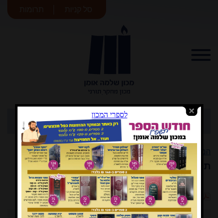
סל קניות
תרומות
מכון שלמה
אומן
המעין
המעין
>
גליון טבת תשע"ט
>
תגובות והערות
הורדת קובץ PDF