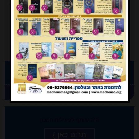
המעין
ישן יותר
}
תמוז
ניסן
תשפ"ו
תשפ"ו
257
258
הצטרף כמנוי
וקבל גליון ראשון חינם
חידוש המנוי
היה שותף לפעילות המכון
תרום כאן }