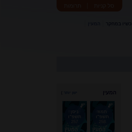
סל קניות
תרומות
שיו במחקר
המעין
המעין
ישן יותר
}
תמוז
ניסן
תשפ"ו
תשפ"ו
257
258