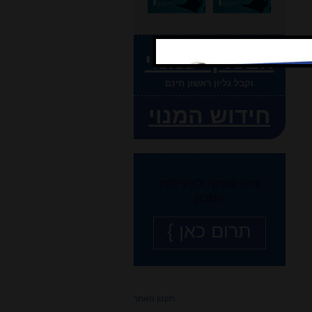
הצטרף כמנוי
וקבל גליון ראשון חינם
חידוש המנוי
היה שותף לפעילות
המכון
תרום כאן }
תקנון האתר