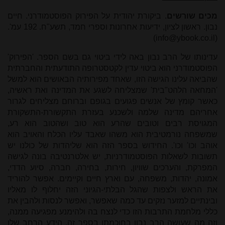
מכים שורשים
. ביקורת יהודית על הפירוק הפוסטמודרני. חיים
נבון. ראשון לציון, ידיעות אחרונות וספרי חמד, תשע"ח. 192 עמ'.
)
info@ybook.co.il
(
עדינותו של הרב נבון באה לידי ביטוי גם בשם הספר. 'הפירוק'
הפוסטמודרני הוא ביטוי עדין לקטסטרופה התודעתית והחברתית
שהביאה עלינו הגישה הזו, שאחד מפירותיה הבאושים הוא למשל
'המחאה הלהט"בית' שמצליחה לשגע את המדינה ואת ראשיה,
כאשר קומץ של אנשים פגועים בגופם וברוחם מצליחים לגרור
אחריהם מדינה שלמה ולשכנע בעזרת התקשורת-התשקורת
המגויסת רבים וטובים שהרע הוא טוב ושהטוב הוא רע,
שמשפחה נורמטיבית הוא משהו שאבד עליו הכלח והאויב הוא
אוהב וכו' וכו'. החידוש בספר הזה הוא שליהדות של כולנו יש
תשובות לשאלות הפוסטמודרניות, יש אלטרנטיבה בונה לגישה
המפרקת, והערכים שוויון, חירות, בחירה, חברה, סיוע הדדי,
אמונה, יהדות, משפחה, עם וארץ חיים וקיימים. אפשר להוריד
את הראש ולצפות שהגל הבלתי-הגיוני הזה יחלוף לו מאליו
ובינתיים למזער נזקים עד כמה שאפשר, ואפשר לנסות ולהבין את
כללי מלחמת התרבות הזו כדי לנצח בה ולהימנע מפגיעה ממנה,
וזה מה שעושה הרב נבון בחוכמתו בספר זה. הידע הרחב שלו