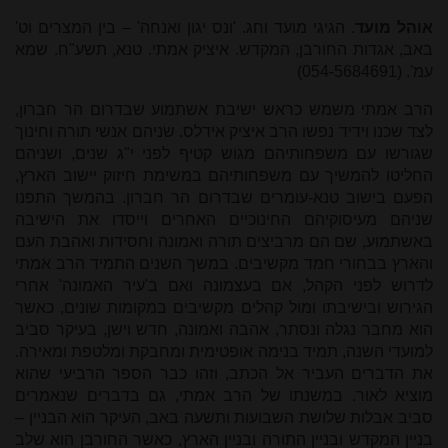
אוהל מועד
. הגיגי מועד וחג. 'ונס יגון ואנחה' – בין המצרים וט'
באב, אגדות החורבן, המקדש. איציק אמתי. טנא, תשע"ח. שמא
עמ'. (054-5684691)
הרב אמתי משמש כראש ישיבת אשתמוע שבדרום הר חברון,
לצד שכנו וידיד נפשו הרב איציק אידלס. שניהם אנשי תורה וחינוך
שגורשו עם משפחותיהם מגוש קטיף לפני י"ג שנים, ושניהם
החליטו להמשיך עם משפחותיהם במשימת חיזוק יישוב הארץ,
הפעם בישוב טנא-עומרים שבדרום הר חברון. בהמשך התפנו
שניהם מעיסוקיהם החינוכיים האחרים וייסדו את הישיבה
באשתמוע, שם הם מרביצים תורה ואמונה וחסידות ואהבת העם
והארץ בבחורי חמד מקשיבים. במשך השנים התמיד הרב אמתי
לדרוש לפני הקהל, אם בעצמונה ואם ב'עיר האמונה' אחרי
הגירוש ובישיבתו ומול קהלים מקשיבים במקומות שונים, כאשר
הוא מחבר נגלה ונסתר, אהבה ואמונה, חדש וישן, בעיקר סביב
למועדי השנה, תמיד בנימה אופטימית ומחבקת ומלטפת ומאירה.
את הדברים העביר אל הכתב, וזהו כבר הספר הרביעי שהוא
מוציא לאור. במשנתו של הרב אמתי, גם בדברים שנאמרים
סביב אבלות שלושת השבועות ותשעה באב, העיקר הוא הבניין –
בניין המקדש ובניין התורה ובניין הארץ, כאשר החורבן הוא שלב