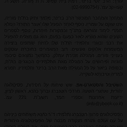
עורך: הרב יוסי ברינר. רמת בית שמש, ת"ת מוריה, תשע"ח.
קעז+קכ עמ'. (02-9990754)
המחנך והמחבר המוכשר הרב ברינר, מלמד ותיק בת"ת מוריה,
אינו שוקט על שמריו. נוסף לאתר הפעיל שלו 'אוצר התורה' המלא
חומרי לימוד והוראה בתנ"ך ובמקורות היהדות, נוסף לספרים
השונים שהוא מוציא לאור כפעם בפעם, הוא גם מצליח להפעיל
את רבני ובוגרי ותלמידי הת"ת שלו להיות שותפים ביצירה
המשמחת אלוקים ואנשים. רוב המאמרים בחוברת עוסקים
בענייני פורים, המגילה וזכירת עמלק, בהמשך נמצאים סיכומי
סוגיות ופירושים על המגילה מאת התלמידים הבוגרים בת"ת,
ובסופה ביאור על כל המגילה מאת הרב ברינר ותלמידיו. חמרא
למריה וטיבותא לשקייה.
השטיבל והסטארט-אפ.
שש שיחות על חסידות, פסיכולוגה
יהודית, ואתגרי השעה. מרדכי רוטנברג וברוך כהנא. ראשון לציון,
ידיעות אחרונות וספרי חמד, תשע"ח. 221 עמ'.
)
info@ybook.co.il
(
הפסיכולוגים פרופ' רוטנברג ותלמידו ד"ר כהנא משוחחים ביניהם
על עם ועולם ותורה מנקודת מבטה של הפסיכולוגיה היהודית
שאותה מפתח רוטנברג כבר כחמישים שנה. את העולם היהודי