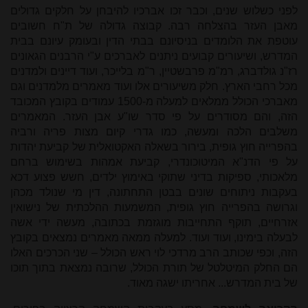
לפני כשלוש שנים, וכבר זכו אברכיו להיבחן על חלקים גדולים
מאבן העזר בהצלחה רבה. קבוצה גדולה של ת"ח חשובים
עוטפת את הלומדים בניסיונם בבתי הדין ובעומק עיונם בבית
המדרש, ושיעורים קבועים ניתנים לאברכים ע"י הרבנים הגאונים
רז"נ גולדברג, רמ"מ פרבשטיין, ר"מ בלייכר, ועוד דיינים ולמדנים
מכל רחבי הארץ. חלק משיעורים אלו ועוד מאמרים מלמדנים וגם
מאברכי הכולל ממלאים למעלה מ-1500 עמודים בקובץ המכובד
הזה, והם מסודרים על פי סדר שו"ע אבן העזר. המאמרים
משלבים הלכה ומעשה, כמו גדרי קיום מצות פריה ורביה
בהפרייה חוץ גופית, בירור בשאלה האקטואלית של קביעת יהדות
על פי הדנ"א המיטוכונדרי, קביעת אמהות בשימוש ברחם
מלאכותי, ספיקות בדיני שתוקי באימוץ ילדים, חשש פצוע דכא
בעקבות ניתוחים שונים בבטן התחתונה, דין מי שנולד מכהן
וגרושה בהפרייה חוץ גופית, המשמעות ההלכתית של נישואין
אזרחיים, תוקף התחייבות מוגזמת בכתובה, מעשה ידי אשה
לבעלה בימינו, ועוד ועוד. למעלה ממאה מאמרים נמצאים בקובץ
הזה, וכפי שכותב הרב מרדכי לוי ראש הכולל – שני הכרכים האלו
הם החלק המיטלטל של תורת הכולל, שרובה נמצאת בתוך תוכו
של בית המדרש... אחריתו ישגה מאוד.