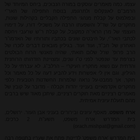
עצמו. כמה מאמרים עוסקים במורה הנבוכים, ביחס המיוחד של
הרמב"ם לאונקלוס ולתרגומו, בנוסח התפילה של האר"י
ובפולמוס על קבלת מנהגי התפילה הקבליים בקהילות שונות,
מחקרים על שד"ל והשפעתו הרבה על משכילי דורו, על דימויו
העצמי של מרן הראי"ה כמקובל, על קבלת ר"ש שרעבי ויחסה
לכתבי האר"י, על היבטים שונים בכתביו ותורותיו של האדמו"ר
האחרון של חב"ד, ועוד ועוד. בגיליון מובאים דברים לזכרו של
הרב פרופ' שרל שלום תואתי, שהיה מאנשי הרוח הבולטים
בצרפת עד שנפטר לפני ט"ו שנים, ומצויינת הזדהותו הרוחנית
והדתית עם נשוא מחקריו העיקרי – הרלב"ג. לא עברתי על כל
הגיליון, וגם אין לי אפשרות וידע להביע דעה על כל מאמר וכל
חוקר, אך ממבט-על נראה שלמרות החשדנות הטבעית כלפי
מחקרים אקדמאיים בענייני יהדות וקבלה - מדובר על קובץ של
מאמרים רציניים מאת חוקרים רציניים, שיתכן מאוד שיש ברבים
מהם תועלת עיונית אמיתית.
אֹרח משפט.
מאסף עיונים ובירורים בעניני אבן העזר. ירושלים,
בית המדרש ארח משפט, תשע"ח. 2 כרכים.
)
orach.mishpat@gmail.com
(
בית המדרש 'ארח משפט' לדיינות פתח את שעריו בתנופה רבה