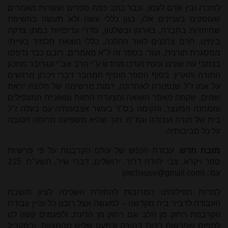
לחברו ובין אדם לעמו, וכבר כתב כמה ספרים ועשרות מאמרים
שעוסקים בעניינים אלו, כגון כללי עשה ולא תעשה בחשיפת
שחיתויות בחברה, בארגון ובשלטון, סדרי עדיפויות במתן צדקה
בימינו, חרם צרכנים לאור ההלכה, כללי הוצאת תלמיד בעייתי
ממסגרת תורנית, ועוד. בספר זה ל"א מאמרים, רובם כבר נדפסו
בכתבי עת שונים וכעת נערכו מחדש ע"י הרב אב"י ונגרובר ממכון
התורה והארץ. בסוף הספר הוסיף המחבר דברי זיכרון מרגשים
על אמו ז"ל שנפטרה לאחרונה, דמות מרשימה של חלוצה יראת
שמים, שקמה מאפר השואה ומצעדת המוות ומאוניית המעפילים
וממחנה המעצר, והקימה בס"ד בעשר אצבעותיה עם בעלה ז"ל
בית של תורה ועבודה וגמ"ח, תוך שהיא משפיעה מרוחה הטובה
על כל סביבותיה.
מזבח חדש
. עבודת הנפש של עולם הקרבנות על פי פרשיות
ספר ויקרא. צבי יהודה דרור. ירושלים, דברי שיר, תשע"ח. 215
עמ'. (
mchvusv@gmail.com
)
למרות תפילותינו המרובות להחזרת השכינה לציון והשבת
העבודה לדביר בית מקדשנו – למעשה אצל רובנו כל עניין עבודת
הקרבנות רחוק מן הלב וגם רחוק מן הדעת, ולפעמים קשה לנו
לתפוס שפרשות רבות בתורה וכמעט שליש מהמצוות, ובמקביל