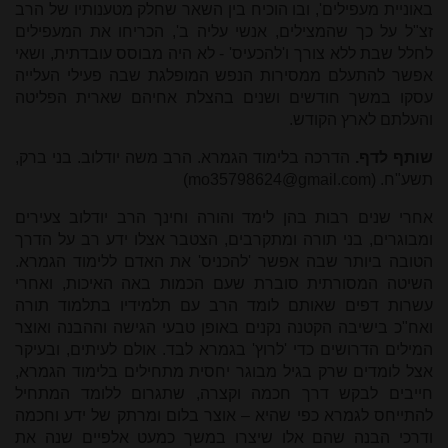
באוניית מעפילים', ובו הוכיח בין השאר שחלק מטענותיו של הרב
זצ"ל על כך שהמצילים, אנשי עליה ב', הכריחו את המעפילים
לחלל שבת ללא צורך ו'להכעיס' - לא היה מבוסס עובדתית, ושאי
אפשר להתעלם ממסירות הנפש המופלגת שבה פעילי העלייה
עסקו במשך חודשים ושנים בהצלת אחיהם שארית הפליטה
והעלתם לארץ הקודש.
שותף לדף.
הדרכה בלימוד הגמרא. הרב משה יודלוב. בני ברק,
תשע"ח. (
mo35798624@gmail.com
)
אחרי שנים רבות בהן לימד והורה וחינך הרב יודלוב צעירים
ומבוגרים, בני תורה ומתקרבים, הצטבר אצלו ידע רב על הדרך
הטובה ביותר שבה אפשר 'להכניס' את האדם ללימוד הגמרא.
השיטה המסורתית סוברת שעם הכמות באה האיכות, ואחרי
עשרות דפים שאותם לומד הרב עם תלמידיו בתלמוד תורה
ואח"כ בישיבה הקטנה נקנים באופן טבעי הגישה וההבנה ואוצר
המילים הדרושים כדי 'לרוץ' בגמרא לבד. אולם לעיתים, ובעיקר
אצל לומדים שרק בגיל מבוגר יחסית מתחילים בלימוד הגמרא,
חייבים לבקש דרך חכמה וקצרה, שתגרום ללומד המתחיל
להתייחס לגמרא כפי שהיא – אוצר בלום ומרתק של ידע וחכמה
ודרכי הבנה שהם אלו שיצרו במשך כמעט אלפיים שנה את