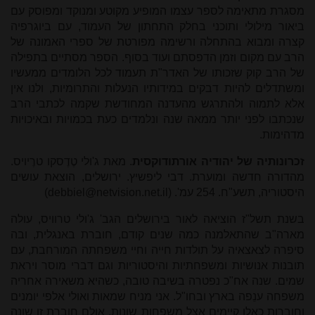
מסגרת מתאימה לספר עצמו המופיע מקוטע ומנוקד ומפוסק עם
ביאור מילולי ותוכני בחלק התחתון של העמוד, עם ביוגרפיה
קצרה ומבוא בהתחלה ורשימה מפורטת של ספרי האמונה של
הרב עם מקום וזמן הדפסתם ועוד בסוף. הספר מסתיים בתפילה
של הרב קוק שזכותו של האדר"ת תעמוד לכל הלומדים ממעשיו
ומשתדלים להיות דבקים במידותיו הנעלות והתרומיות, ולנו אין
אלא לתמוה ולהתרגש מהעדנה המחודשת שקמה לכתבי הרב
שנכתבו לפני יותר ממאה שנה ונלמדים כעת בכמויות ובאיכויות
מדהימות.
זכרונותיה של יהודיה אורתודוקסית
. מאת ג'ולי טֶדֶסקו טרֶיויס.
מהדורה חדשה ומוערת. דבי ליפשיץ. ירושלים, הוצאת עושים
היסטוריה, תשע"ח. 254 עמ'. (
debbiel@netvision.net.il
)
בשנת תשל"ז הוציאה לאור בירושלים הגב' ג'ולי טרוויס, עולה
מארה"ב שהתאלמנה כמה שנים קודם, חוברת באנגלית, ובה
סיפרה לצאצאיה על תולדות חייה וחיי משפחתה המורחבת, עם
תובנות אנושיות ומשפחתיות והיסטוריות וגם דברי מוסר ויראת
שמים. שנה אח"כ נפטרה בשיבה טובה, כשהיא משאירה אחריה
משפחה ענֵפה בארץ ובחו"ל. אני מניח שמאות ואולי אלפי יומנים
וחוברות כאלו קיימים אצל משפחות שונות, אולם חוברת זו שונה