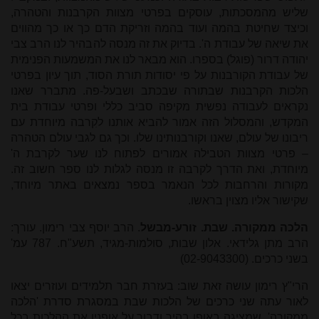
שליש מהמסכתות, עוסקים בפרטי מצוות הקרבנות והטהרה,
וכיצד שחיטת בהמה ועוד בהמה וזריקת הדם כך או כך מהווים
את שיאה של עבודת ה'. בדיוק את זה מנסה להבהיר לנו הרב צבי
יהודה דרור (פוגל) בספרו. הוא מבאר לנו את המשמעות הפנימית
של עבודת הקורבנות על פי יסודות תורת הסוד, תוך עיון בפרטי
הלכות הקרבנות שבתורה שבכתב ושבעל-פה. מתברר שאנו
נקראים לעבודה נפשית מקיפה סביב כללי ופרטי עבודת בית
המקדש, והמסלול הזה אמור להביא אותנו לקִרבה מיוחדת עם
ריבונו של עולם, שאנו וקורבנותינו שלו. וכך גם לגבי עולם הטהרה
– פרטי מצוות הטבילה אמורים לפתוח לנו שער לקרבת ה'
מיוחדת, ואת הדרך לקרבה זו מנסה לגלות לנו ספר חשוב זה.
מקורות והרחבות לכל הנאמר בספר נמצאים באתר מיוחד,
שקישור אליו מצוין בראשו.
הלכה ממקורה. שבת. זורע-מבשל
. הרב יוסף צבי רימון. עורך:
הרב מתן גלידאי. אלון שבות, סולמות-מגיד, תשע"ח. 787 עמ'
בשני כרכים. (02-9043300)
הרי"ץ רימון עושה זאת שוב: בעזרת חבר תלמידים ועוזרים יצאו
לאור עתה שני כרכים של הלכות שבת במסגרת סדרת 'הלכה
ממקורה', שמציגה באופן בהיר ודבור על אופניו את ההלכות בכל