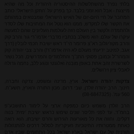
בלתי נפרד מהשתלשלות ההיסטוריה היהודית וכל מה שהיא
מייצגת - אבל הוא זמני בלבד. כך בפרק על 'התקן הישראלי' כותב
המחבר על חיי היום-יום של האיש הישראלי שמבטאים במהותם
את הקשר שלו למקדש, ממנו הוא נוטל את המחויבות שלו לסדר
ולהתמדה ולקשר בין העולם הזה לעולמות העליונים שהם למעשה
עיקרו של עולם. הוא משלב בכתביו מדברי אדמו"רי גור והרב קוק
והרב מקוז'יגלוב רא"צ פרומר הי"ד ראש ישיבת חכמי לובלין (דרך
אגב, למיטב ידיעתי מעולם לא היה אדמו"ר!) והרב צבי יהודה קוק
והמהר"ל וכמובן פסוקי התנ"ך והתלמודים והמדרשים, הכל נשזר
לשרשרת זהב אחת באופן מובנה ואלגנטי ונוגע ללב, נחמה גדולה
לאבלי ציון וירושלים.
צדקות יהודה וישראל
. ארץ, מדינה ומשפט, צדקה וחברה,
חינוך. הרב יהודה זולדן. שבי דרום, מכון התורה והארץ, תשע"ח.
560 עמ'. (08-6847325)
הרב זולדן משמש כיום כמפקח ארצי על לימוד התושבע"פ
בחמ"ד. עד לפני תליסר שנים שימש כראש ישיבת 'ימית' בנוה
דקלים, וחווה את כל מאורעות הגירוש והרס ישיבתו. הוא רואה
כאחת ממטרותיו החינוכיות העיקריות לסלול דרכים להתנהלות
תורנית של עם ישראל בארץ ישראל בכל התחומים שבין אדם