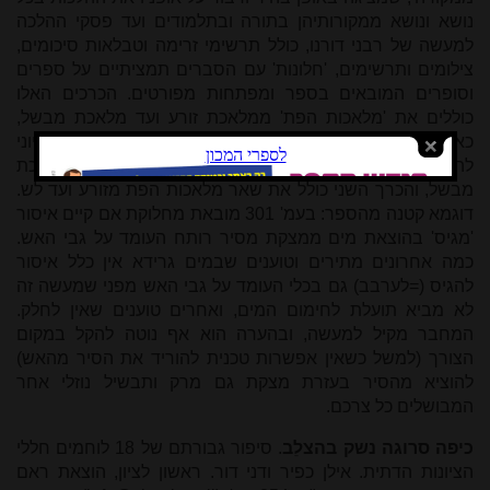
נושא ונושא ממקורותיהן בתורה ובתלמודים ועד פסקי ההלכה
למעשה של רבני דורנו, כולל תרשימי זרימה וטבלאות סיכומים,
צילומים ותרשימים, 'חלונות' עם הסברים תמציתיים על ספרים
וסופרים המובאים בספר ומפתחות מפורטים. הכרכים האלו
כוללים את 'מלאכות הפת' ממלאכת זורע ועד מלאכת מבשל,
כאשר חציו הראשון של הכרך הראשון כולל מבוא הלכתי ורעיוני
להלכות שבת וקיצור הלכות וחציו השני פורס את כל חלקי מלאכת
מבשל, והכרך השני כולל את שאר מלאכות הפת מזורע ועד לש.
דוגמא קטנה מהספר: בעמ' 301 מובאת מחלוקת אם קיים איסור
'מגיס' בהוצאת מים ממצקת מסיר רותח העומד על גבי האש.
כמה אחרונים מתירים וטוענים שבמים גרידא אין כלל איסור
להגיס (=לערבב) גם בכלי העומד על גבי האש מפני שמעשה זה
לא מביא תועלת לחימום המים, ואחרים טוענים שאין לחלק.
המחבר מקיל למעשה, ובהערה הוא אף נוטה להקל במקום
הצורך (למשל כשאין אפשרות טכנית להוריד את הסיר מהאש)
להוציא מהסיר בעזרת מצקת גם מרק ותבשיל נוזלי אחר
המבושלים כל צרכם.
כיפה סרוגה נשק בהצלֵב
. סיפור גבורתם של 18 לוחמים חללי
הציונות הדתית. אילן כפיר ודני דור. ראשון לציון, הוצאת ראם