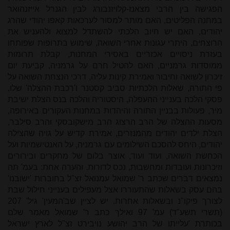
הפגישה בין הרבי מצאנז-קלויזנבורג לבין הגנרל אייזנהואר
במחנה הפליטים, האם מותר למסור לערכאות קאפו יהודי שהרג
יהודים, האם יש חיוב הלכתי להשתדל למצוא ולהעניש את
הרוצחים, היתרי עגונות אחרי השואה, שימוש בתרופות שפותחו
בעזרת ניסויים אכזריים באסירי המחנות, קבלת תרומות
ממוסדות גרמניים, האם להטיל חרם על גרמניה, קביעת יום
זיכרון לשואה וחיבור ואמירת קינות עליה, דרכי הנצחת השואה על
פי התורה, שאלות הלכתיות סביב קסטנר ו'רכבת ההצלה' שלו,
פסקי הלכה בענייני ההעפלה, היסטוריה והלכה בנס הצלת ישיבת
מיר, פעולות בבניין התורה והיהדות במחנות העקורים באירופה,
מסעות ההצלה של הרב הרצוג הרב מישקובסקי והרב סילבר,
הצלת ילדים יהודים מהמנזרים, אמירת קדיש על גויה שהצילה
יהודים, היחס להסכם השילומים עם גרמניה, על האנטישמיות ועל
הכחשת השואה, ועוד ועוד, אוצר בלום של מחקרים ובירורים
וזיכרונות ועובדות ומחשבות, נכס לדורות. והערה אחת: בעמ' תה
נמצאים דברים שכתב ר' שמואל עמנואל זצ"ל בחוברות 'ישובנו'
בהם עסק בשאלות שהתעוררו אצל מעפילים בענייני חילול שבת
לצורך פיקו"נ ובשאלות אחרות. יש לציין שב'המעין' גיל' 207
(תשרי תשע"ד) עמ' 97 ואילך כתב ר' שמואל מאמר שלם
בכותרת 'עלייתו של הרב יהושע נויבירט זצ"ל לארץ ישראל