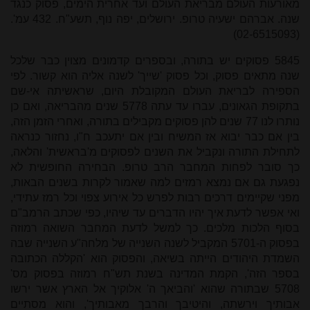
מאורעות העולם מבריאת העולם ועד אחרית הימים, פסוק כנגד
שנה. אברהם ישעיה טרופ. ירושלים, יפה נוף, תשע"ח. 432 עמ'.
(02-6515093)
5845 פסוקים יש בתורה, ובספרים קדמונים מצוין כבר שלכל
שנה מתאים פסוק, וכל פסוק 'שייך' לשנה אליה הוא קשור. לפי
הספירה לבריאת העולם המקובלת היום, שראשיתה אי-שם
בתקופת הגאונים, עברו עד עתה 5778 שנים מהבריאה, ואם כן
נותרו לנו 77 שנים להן פסוקים מקבילים בתורה, ואחרי הזמן הזה,
בין אם כבר יבוא אז המשיח ובין אם יתעכב ח"ו, נחזור כנראה
לתחילת התורה ונקביל את השנים לפסוקים מ'בראשית' והלאה,
כך סובר לפחות המחבר הרב טרופ. הבחירה החופשית לא
נפגעת גם אם נמצא רמזים למה שאמור לקרות בשנים הבאות,
מפני שקיימים דרכים רבות לפרש כל אירוע צפוי וכל רמז עתידי,
ואי אפשר לדעת איך יהיו הדברים עד שיהיו, כפי שכתב הרמב"ם
בסוף הלכות מלכים. כך למשל לדעת המחבר השואה רמוזה
בפסוק ה-5701 המקביל לשנה השנייה של מלחה"ע השנייה שבה
השמדת היהודים הייתה בשיאה, והפסוק הוא 'הקללה הכתובה
בספר הזה', הקמת המדינה בשנת תש"ח רמוזה בפסוק מס'
5708 שבתורה שהוא 'והביאך ה' אלוקיך אל הארץ אשר ירשו
אבותיך וירשתה, והיטיבך והרבך מאבותיך', והוא מסתיים