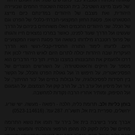
'של פעם' מייצג השטיבל, בית הכנסת השכונתי החמים שבעיירה
היהודית, ואת מצבם של היהודים במדינתם כיום מייצג
הסטארט-אפ, פסגת החזון המקצועי-חברתי-כלכלי של הפרט וגם
של הכלל. שני היהודים החכמים האלו משוחחים ביניהם על הדרך
שעשינו ועל הדרך שעוד לפנינו, כאשר במרכז נמצאים חייו והגותו
של פרופ' רוטנברג מילדותו בשואה ועד פסגת הישגיו המקצועיים
היום. לדעתו לימוד התורה החסידי-קבלי-רגשי הוא הדרך
העיקרית שבה היהדות יכולה לתרום היום לאיש היהודי לכוון את
דרכו ולהעמיק את התבוננותו במצבו ובחייו. תוך כדי הדברים הוא
מספר על הייקים וה'אאוסטיודה', על השורשים הנוצריים של
הפסיכיאטריה, על חיפוש ה' ועל גאולת הפרט והכלל, על הקשר
בין חסידות לפסיכולוגיה, על גבולות בחיים ועל 'כור ההיתוך', על
גיור ועל מיסיון ועל ערב רב, על הרב קוק ועל הצמצום, על הגמגום
ועל הסיפוק, ומותיר אחריו הרבה נקודות למחשבה.
בוחֵן כליות ולב.
תרומת כליה, הלכה - רפואה - מעשה. ישי שריג.
ירושלים, ספריית בית אל, תשע"ח. 287 עמ'. (0523-114616)
אברך צעיר בישיבת בית אל בירר עד תומו את נושא התרומה
מחיים של כליה לזקוק לה מהפן הרפואי וההלכתי והמעשי, אח"כ