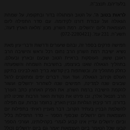
בלעדיהם. תנצב"ה.
לראות בטוב ה'.
על הטוב המתגלה בדור ובתקופה, על שמחת
הגאולה ועל עבודת דורנו לקידומה. עם סדר התפילה ליום
העצמאות וליום ירושלים. רמת השרון, מכון 'מלאה הארץ דעה',
תשע"ח. 231 עמ'. (072-2280421)
חמישה פרקים בספר זה, ובהם שיעורים ודרשות ודברי עיון מאת
נשיא ישיבת רמת השרון הרב נחום רכל וראש והישיבה הרב
ראובן ששון, העוסקות בראיית הטוב שבעם ובארץ ובעולם,
בתהליך הגאולה שאנו בעיצומו, בחשיבות השמחה והשפעתה
כחלק מתהליך זה, ובשותפות בין קודשא בריך הוא לבינינו בתיקון
העולם וקירוב הגאולה, ועוד ועוד, דברים יפים ומתוקנים לרגל
שבעים שנה למדינה, חמישים שנה לשחרור ירושלים ועשור
להקמת הישיבה ברמת השרון. את הפרק האחרון כתב העורך
הרב חננאל אלרן, ובו פירט את נקודות האור הרבות שזכינו להן
בדורנו, דור קיבוץ הגלויות ובניין הארץ, בחומר וברוח, עם תפילה
להשלמת הבניין בעתיד הקרוב. דבר מעניין ראיתי בתפילות יום
העצמאות ויום ירושלים שבסוף הספר – סדר התפילות בליל
וביום ירושלים עדיין אינו קבוע לגמרי בקהילותינו, ועורכי הספר
קבעו שכל הנאמר ביום העצמאות יאמר גם ביום ירושלים (כולל