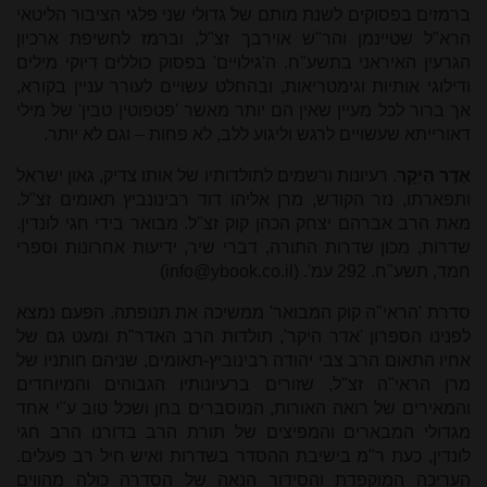
ברמזים בפסוקים לשנת מותם של גדולי שני פלגי הציבור הליטאי
הרא"ל שטיינמן והר"ש אוירבך זצ"ל, וברמז לחשיפת ארכיון
הגרעין האיראני בתשע"ח. ה'גילויים' בפסוק כוללים דיוקי מילים
ודילוגי אותיות וגימטריאות, ובהחלט עשויים לעורר עניין בקורא,
אך ברור לכל מעיין שאין הם יותר מאשר 'פטפוטין טבין' של מילי
דאורייתא שעשויים לרגש וליגוע ללב, לא פחות – וגם לא יותר.
אֶדֶר הַיְקָר
. רעיונות ורשמים לתולדותיו של אותו צדיק, גאון ישראל
ותפארתו, נזר הקודש, מרן אליהו דוד רבינונביץ תאומים זצ"ל.
מאת הרב אברהם יצחק הכהן קוק זצ"ל. מבואר בידי חגי לונדין.
שדרות, מכון שדרות התורה, דברי שיר, ידיעות אחרונות וספרי
חמד, תשע"ח. 292 עמ'. (
info@ybook.co.il
)
סדרת 'הראי"ה קוק המבואר' ממשיכה את תנופתה. הפעם נמצא
לפנינו הספרון 'אדר היקר', תולדות הרב האדר"ת ומעט גם של
אחיו התאום הרב צבי יהודה רבינוביץ-תאומים, שניהם חותניו של
מרן הראי"ה זצ"ל, שזורים ברעיונותיו הגבוהים והמיוחדים
והמאירים של רואה האורות, המוסברים בחן ושכל טוב ע"י אחד
מגדולי המבארים והמפיצים של תורת הרב בדורנו הרב חגי
לונדין, כעת ר"מ בישיבת ההסדר בשדרות ואיש חיל רב פעלים.
העריכה המוקפדת והסידור הנאה של הסדרה כולה מהווים