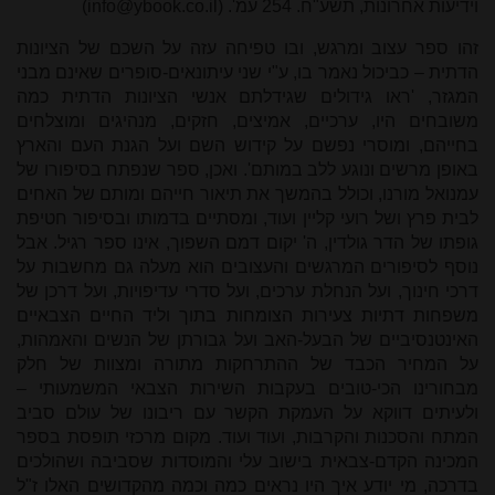
וידיעות אחרונות, תשע"ח. 254 עמ'.
info@ybook.co.il)
)
זהו ספר עצוב ומרגש, ובו טפיחה עזה על השכם של הציונות
הדתית – כביכול נאמר בו, ע"י שני עיתונאים-סופרים שאינם מבני
המגזר, 'ראו גידולים שגידלתם אנשי הציונות הדתית כמה
משובחים היו, ערכיים, אמיצים, חזקים, מנהיגים ומוצלחים
בחייהם, ומוסרי נפשם על קידוש השם ועל הגנת העם והארץ
באופן מרשים ונוגע ללב במותם'. ואכן, ספר שנפתח בסיפורו של
עמנואל מורנו, וכולל בהמשך את תיאור חייהם ומותם של האחים
לבית פרץ ושל רועי קליין ועוד, ומסתיים בדמותו ובסיפור חטיפת
גופתו של הדר גולדין, ה' יקום דמם השפוך, אינו ספר רגיל. אבל
נוסף לסיפורים המרגשים והעצובים הוא מעלה גם מחשבות על
דרכי חינוך, ועל הנחלת ערכים, ועל סדרי עדיפויות, ועל דרכן של
משפחות דתיות צעירות הצומחות בתוך וליד החיים הצבאיים
האינטנסיביים של הבעל-האב ועל גבורתן של הנשים והאמהות,
על המחיר הכבד של ההתרחקות מתורה ומצוות של חלק
מבחורינו הכי-טובים בעקבות השירות הצבאי המשמעותי –
ולעיתים דווקא על העמקת הקשר עם ריבונו של עולם סביב
המתח והסכנות והקרבות, ועוד ועוד. מקום מרכזי תופסת בספר
המכינה הקדם-צבאית בישוב עלי והמוסדות שסביבה ושהולכים
בדרכה, מי יודע איך היו נראים כמה וכמה מהקדושים האלו ז"ל