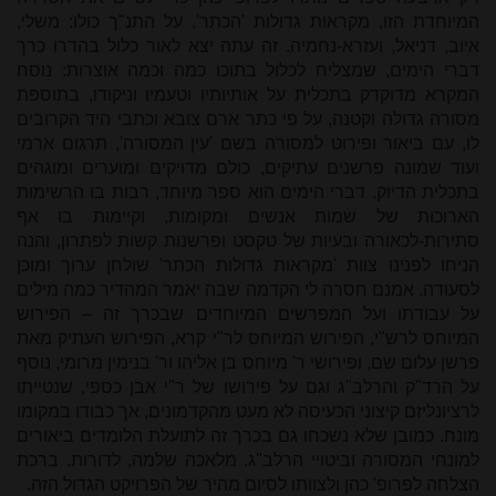
המיוחדת הזו, מקראות גדולות 'הכתר', על התנ"ך כולו: משלי,
איוב, דניאל, ועזרא-נחמיה. זה עתה יצא לאור כלול בהדרו כרך
דברי הימים, שמצליח לכלול בתוכו כמה וכמה אוצרות: נוסח
המקרא מדוקדק בתכלית על אותיותיו וטעמיו וניקודו, בתוספת
מסורה גדולה וקטנה, על פי כתר ארם צובא וכתבי היד הקרובים
לו, עם ביאור ופירוט למסורה בשם 'עין המסורה', תרגום ארמי
ועוד שמונה פרשנים עתיקים, כולם מדויקים ומוערים ומוגהים
בתכלית הדיוק. דברי הימים הוא ספר מיוחד, רבות בו הרשימות
הארוכות של שמות אנשים ומקומות, וקיימות בו אף
סתירות-לכאורה ובעיות של טקסט ופרשנות קשות לפתרון, והנה
הניחו לפנינו צוות 'מקראות גדולות הכתר' שולחן ערוך ומוכן
לסעודה. אמנם חסרה לי הקדמה שבה יאמר המהדיר כמה מילים
על עבודתו ועל המפרשים המיוחדים שבכרך זה – הפירוש
המיוחס לרש"י, הפירוש המיוחס לר"י קרא, הפירוש העתיק מאת
פרשן עלום שם, ופירושי ר' מיוחס בן אליהו ור' בנימין מרומי, נוסף
על הרד"ק והרלב"ג וגם על פירושו של ר"י אבן כספי, שנטייתו
לרציונליזם קיצוני הכעיסה לא מעט מהקדמונים, אך כבודו במקומו
מונח. כמובן שלא נשכחו גם בכרך זה לתועלת הלומדים ביאורים
למונחי המסורה וביטויי הרלב"ג. מלאכה שלמה, לדורות. ברכת
הצלחה לפרופ' כהן ולצוותו לסיום מהיר של הפרויקט הגדול הזה.