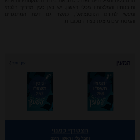
תרם כליה והציל חיים, ואח"כ כתב את בירוריו ומסקנותיו וחוויותיו
ותובנותיו והמלצותיו מכלי ראשון. יש כאן כעין מדריך הלכתי
ומעשי לתורם הפוטנציאלי, כאשר גם דעת המתנגדים
והמסתייגים מוצגת בצורה מכובדת.
המעין
ישן יותר
}
תמוז
ניסן
תשפ"ו
תשפ"ו
257
258
הצטרף כמנוי
וקבל גליון ראשון חינם