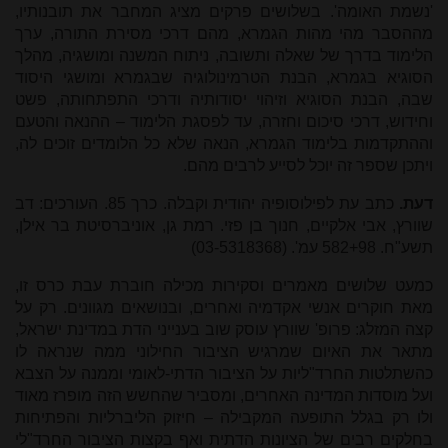
'נשמת האומה'. בשלושים פרקים מציג המחבר את תובנותיו,
מההסבר מהי מהות הגמרא, מהם דרכי מסירת התורה, ערך
הלימוד בדרך של שאלה ותשובה, ניתוח המשנה ומושגיה, מהלך
הסוגיא בגמרא, הבנת הטרמינולוגיה שבגמרא ומושגי היסוד
שבה, הבנת הסוגיא וזיהוי יסודותיה ודרכי התפתחותה, פשט
וחידוש, דרכי סיכום וחזרה, עד לפסגת הלימוד – ההנאה והטעם
וההתקדמות בלימוד הגמרא, הנאה שלא כל הלומדים זוכים לה,
ויתכן שספר זה יוכל לסייע לרבים מהם.
דעת.
כתב עת לפילוסופיה יהודית וקבלה. כרך 85. העורכים: דב
שוורץ, אבי אלקיים, חנוך בן פזי. רמת גן, אוניברסיטת בר אילן,
תשע"ח. 582+98 עמ'. (03-5318368)
כמעט שלושים מאמרים וסקירות מכילה חוברת עבת כרס זו,
מאת חוקרים אנשי אקדמיה ואחרים, ובנושאים מגוונים. רק על
קצה המזלג: פרופ' שוורץ עוסק שוב בענייני הדת במדינת ישראל,
מתאר את האיום שמרגיש הציבור החילוני ממה שנראה לו
כהשתלטות החרד"ליות על הציבור הדתי-לאומי וממנה על הצבא
ועל מוסדות המדינה האחרים, ומסביר שהחשש הזה מופרז מאוד
ולו רק בגלל התופעה המקבילה – חיזוק הליברליות והפתיחות
בחלקים רבים של הציונות הדתית ואף בקצות הציבור החרד"לי