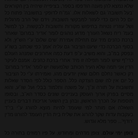
שלא נמצא להן מענה הודפסו בספר, בציפייה שיהיה בין הקוראים
'בעל תשובה' גם לשאלות אלו. 'גמ"ח לדופקי בתשובה' פתוח כל
יום כל היום כדי לעזור למבקשי תשובות, וידם של הרב מרגלית
ושל עוזריו נטויות בחיפוש מקורות ותשובות לבקשות. כך למשל
בעמ' ריח נשאל העורך מדוע נוהגים לומר 'אדיר במרום' שאחר
ברכת כהנים מיד עם תחילת אמירת 'שים שלום' ע"י הש"ץ, ולא
בסוף הברכה כדי שיענו הציבור גם עליה 'אמן' כפי שכתוב בשו"ע
ונפסק במ"ב, והוא משיב ע"פ דעת כמה אחרונים שמנהג העולם
כרי"ף שיש לומר תפילה זו מיד אחרי ברכת כהנים. אמנם לעיקר
הדין אני תמה שלא העיר הכותב שלמעשה יש לומר 'אדיר במרום'
רק כאשר נחלם חלום שאין יודעים מהו, ואמירתו ע"י כל הציבור
כל יום אין לה שום הצדקה כלל. הספר כולל לפי הסדר שאלות
ותשובות על תורה ונ"ך, על משנה ותלמוד בבלי ועל שו"ע, והוא
מסיים בפרק ארוך העוסק בעניינים שונים כסדר הא"ב, ובסופו
תוספות על הכרך הראשון, ובהן בין השאר אריכות דברים בעניין
השאלה אם מותר למי שעומד להיות מוצָא להורג ע"י בי"ד
בעקבות עדות שקר להרוג את שליח בית הדין העומד להורגו מדין
'רודף'... ספר מלא וגדוש.
צופן ימי עולם
. צופן מדהים ומחודש, על פיו רמוזים בתורה כל