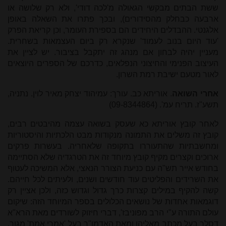
ששת הבתים מבקשי הגאולה מ'לכה דודי', ולא רק שלושה או
ארבעה כבחלק מהסידורים), ובכך פתרו את השאלה באופן
אלגנטי. ההבדלים היחידים הם בספירת העומר, וכן קריאת הפרק
'עוד היום בנוב לעמוד' שנקרא רק ביום העצמאות בשחרית.
מעניין יהיה לבחון אם מנהג זה יתקבל בציבור. יש לציין את
העיצוב הפנימי והחיצוני הנפלאים, כדרכם של הספרים היוצאים
לאור מטעם ישיבת רמת השרון.
אחרי השואה
. אוריתא כב. עורך: עמיהוד יצחק מאיר לוין. נתניה,
תשע"ז. תריח עמ'. (09-8344864)
לאחר קובץ אוריתא כא שעסק בשואה עצמה מהיבטים רבים,
קובץ זה משלים את התמונה מנקודות מבט הלכתיות והיסטוריות
ומחשבתיות שהתעוררו בתקופה שלאחריה. בעשרות פרקים
ארוכים וקצרים מקיף קובץ מיוחד זה את הטרגדיה שלא הסתיימה
בחודש אייר תש"ה עם כניעת הצורר הנאצי, אלא המשיכה לעטוף
את השרידים והפליטים עוד חודשים ושנים, ולעיתים לכל חייהם.
קשה להקיף במילים קצרות כרך גדול וגדוש כזה, ולכן אציין רק
דוגמאות אחדות של נושאים הכלולים בספר המיוחד הזה: שיקום
עולם התורה ע"י הרב מפוניבז', דברי חיזוק לשורדים מאת הרא"א
דסלר בעל מכתב מאליהו ומאת האדמו"ר בעל 'אמרי אמת' מגור,