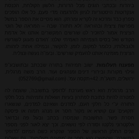
ביהדות ובכתבי הוגים מכל הדורות, הלשון הקולחת, הכנסת
אנקדוטות היסטוריות לגיוון ולהדגמה מדי פעם, כל אלו הופכים
ספרון כבד ומדכא זה לקריא ומרתק. הוא מסיים את הספר במשל
מפרשת ציצית ובהוראה 'ולא תתורו' שבה – המראה של חוטי
הציצית אמור להזכיר לנו שורשים המקשרים אותנו אל אדמת
הקודש ואל בסיס הצמיחה האמיתי שלנו: 'האדם מעוגן לשורשיו
ולגבולותיו, כלומר למקום, לזמן, להקשר, ובמילה אחת: לזהותו.
הציצית מזמינה אותנו להעמיק שורשים'. ובעז"ה נעשה ונצליח.
מפענח תעלומות
. ישוב תמיהות בתורה שבכתב ובתושבע"פ
וגילוי מקורות ובירורי דינים ומנהגים ועוד. הרב משה מרגלית.
ירושלים, תשע"ח. 42+תקסה עמ'. (
052769@gmail.com
)
הרב מרגלית הוא ראש מערכת 'לדופקי בתשובה', ששמה לה
למטרה להיות כתובת לפתרון בעיות ושאלות ותמיהות בכל חלקי
התורה ע"י כל חלקי העם, למדנים ושאינם למדנים, שנשארו
'תקועים' עם קושיא או מקור חסר או מנהג תמוה או פיסקה
חסרת פשר. התשובות שנמסרו בכתב ובעל פה ובדואר
אלקטרוני נלקטו וסודרו לפי נושאים, וכך יצא לאור לפני מספר
שנים החלק הראשון של הספר שנקרא כשם המיזם 'לדופקי
בתשובה', שהמשכו הוא ספר זה 'מפענח תעלומות'. גם שאלות