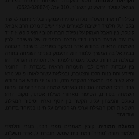
הקריאה לשמחה.
מסע בעקבות השמחה הרצויה בפורים.
אביאל קוטלר. ירושלים, תשע"ח. 310 עמ'. (0523-028874)
בליל ר"ח אדר תשס"ח נולדה סתירה עמוקה ובלתי ניתנת לגישור
בלבו של תלמיד הישיבה לצעירים שע"י ישיבת מרכז הרב אביאל
קוטלר, בין האבל העמוק על נפילת חברו הטוב יוחאי ליפשיץ הי"ד
עם עוד שבעת חבריו בידי מרצח בספרייה של הישיבה, לבין
השמחה הראויה בחודש אדר ובעיקר בפורים. בישיבה הגבוהה
בבית אל בה המשיך ללמוד הוא התעמק בענייני השמחה בתורה
ובהלכה וביהדות, כשכל מגמתו לפתור את הסתירה הגדולה הזו
בין עובדות החיים לבין השמחה הראויה בעבודת ה'. החומר
והיידע והתובנות הלכו והצטברו, ובמלאת עשור לאותו פיגוע נורא
יוצא לאור פרי המאמץ השקדני הזה, ובו ענייני חודש אב וחודש
אדר, דרכי השמחה הנכונות באירועי שמחה ובחיי היומיום, מהות
השמחה בפורים, הסיפור מאחורי מגילת אסתר, מקום הרוע
בעולם והניצחון עליו, הקשר בין יוסף ואחיו וסיפור המגילה,
השפעות תוכן המגילה וערכי חג הפורים על חיינו במיוחד בדורנו,
ועוד ועוד.
במעלה המוריה.
קובץ מאמרים מפרי רבני, בוגרי ותלמידי
תלמוד תורה 'מוריה' רמת בית שמש. חוברת ג', אדר תשע"ח.