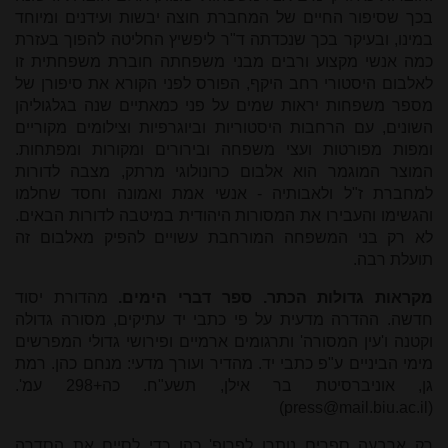
בכך שסיפור החיים של המחברת חוצה יבשות ועידנים ומיוחד
במינו, ובעיקר בכך שנכדתה ד"ר ליפשיץ החליטה להפוך בעזרת
כמה אנשי מקצוע ורבים מבני משפחתה חוברת משפחתית זו
לאלבום היסטורי רחב היקף, הפורס לפני הקורא את סיפורן של
מספר משפחות יראות שמים על פני כמאתיים שנה בגלגוליהן
השונים, עם הרחבות היסטוריות וביוגרפיות וצילומים מקוריים
ומפות מפורטות ועצי משפחה ובירורים ומקורות ומפתחות.
המוצר המוגמר הוא אלבום כרונולוגי מרתק, מצבה לדורות
למחברת ז"ל ולאבותיה - אנשי אמת ואמונה וחסד שחלמו
והגשימו והעבירו את המסורות היהודית במיטבה לדורות הבאים.
לא רק בני המשפחה המורחבת עשויים להפיק מאלבום זה
תועלת רבה.
מקראות גדולות הכתר. ספר דברי הימים.
מהדורת יסוד
חדשה. ההדרה מדעית על פי כתבי יד עתיקים, מסורה גדולה
וקטנה ו'עין המסורה' ותרגומים ארמיים ופירושי גדולי המפרשים
מימי הביניים ע"פ כתבי יד. מהדיר ועורך מדעי: מנחם כהן. רמת
גן, אוניברסיטת בר אילן, תשע"ח. כה+298 עמ'.
)
press@mail.biu.ac.il
(
רק ארבעה ספרים נותרו לפרופ' כהן כדי לסיים את הסדרה