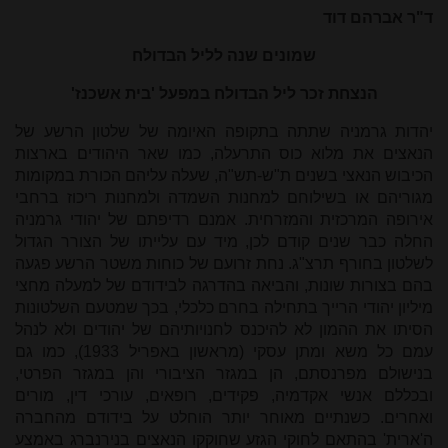
ד"ר אברהם דוד
שמונים שנה לליל הבדולח
הנצחת זכר ליל הבדולח במפעל 'בית אשכנז'
יהדות גרמניה שתתה בתקופה האיומה של שלטון הרשע של
הנאצים את מלוא כוס התרעלה, כמו שאר היהודים בארצות
הכיבוש הנאצי בשנים ת"ש-תש"ה, שעלה עליהם הכורת במקומות
מגוריהם או בשילוחם למחנות השמדה ולמחנות ריכוז ברחבי
אירופה המרכזית והמזרחית. אמנם רדיפתם של יהודי גרמניה
החלה כבר שנים קודם לכן, מיד עם עלייתו של הצורר הגדול
לשלטון בחורף תרצ"ג. נחת זרועם של כוחות משטר הרשע פגעה
בהם בצורות שונות, והביאה בהדרגה לבידודם של למעלה מחצי
מיליון יהודי הרייך בתחילה בחרם כלכלי, בכך שמטעם השלטונות
הסיתו את ההמון לא להיכנס לחנויותיהם של יהודים ולא לנהל
עמם כל משא ומתן עסקי (מראשון באפריל 1933), כמו גם
בנישולם מפרנסתם, הן במגזר הציבורי והן במגזר הפרטי,
ובכללם אנשי אקדמיה, פקידים, רופאים, עורכי דין, מורים
ואחרים. כשנתיים מאוחר יותר הוחלט על בידודם מהחברה
ה'ארית' בהתאם לחוקי הגזע שחוקקו הנאצים בנירנברג באמצע