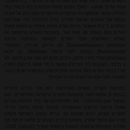
תשעים ואחד, בעוד שמניינם האמיתי על פי מחקרי "בית אשכנז"
עומד על פי שמונה - כאלף וחמש מאות וחמישים בתי כנסת ובתי
תפילה; ובעוד שהמקורות הגרמניים הרשמיים מצביעים על אובדן
בנפש של תשעים ושישה יהודים בליל הבדולח, הרי שבדיקת
הנתונים ב"בית אשכנז" מראה שלא פחות מאלפיים וחמש מאות
יהודים מתו באותו יום. זאת ועוד, בעקבות מאורע טראומטי זה
נשלחו כשלושים אלף יהודים למאסר במחנות הריכוז
זקסנהאוזן
Sachsenhausen)
) לא הרחק מברלין, בוכנוולד
(
Buchenwald
) בסמוך לעיר וויימר (
Weimar
), וכן דכאו
(
Dachau
) שליד העיר מינכן, ורבים מהם לא שבו אל בתיהם. לא
זו בלבד, בעקבות ליל הבדולח נמשך ביתר שאת גירושם לפולין
של רבבות יהודים בעלי נתינות פולנית שחיו בגרמניה שנים רבות,
ומאוחר יותר עלה על רובם הגדול הכורת
*
.
במרוצת עשרים השנים האחרונות ראו אור כרכים אחדים
בגרמנית, שיצאו לאור בהוצאות ספרים גרמניות, המתארים - אם
בקיצור ואם בהרחבה - את תולדותיהם של בתי הכנסת בערים
שונות ברחבי גרמניה ואוסטריה. החומר נאסף ונחקר על-ידי
חוקרים שונים, רובם שאינם בני ברית, כמובן בשיתוף פעולה
פורה עם פרופ' שוורץ. באותם כרכים הכותבים מתארים את מה
שאירע בקהילות גרמניה השונות בתשיעי ועשירי בנובמבר 1938.