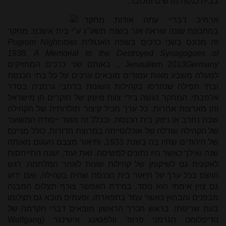
בבית כנסת מרשים ומכובד.
ארחיב דבריי עתה אודות מחקר
במתכונת שונה שראה אור בשנת תשע"ג ע"י בית אשכנז. מחקר
זה מכונס בשני כרכים בשפה האנגלית ושמו:
Pogrom Night
1938. A Memorial to the Destroyed Synagogues of
Germany
, Jerusalem 2013
. באותם שני כרכים המחזיקים
למעלה משבע מאות עמודים מובאים ערכים על כל בתי הכנסת
ובתי תפילה שנהרסו בקהילות השונות ברחבי גרמניה בסדר
אלפבתי. המחקר נעשה בידי צוות מיומן של חוקרים הן מישראל
והן מארצות אחרות. כל ערך מכיל קיצור תולדותיה של הקהילה
שבה נחרב או ניזוק בית הכנסת, ובכלל זה מועד ייסודה המשוער
של הקהילה וגודלה של אוכלוסייתה במרוצת הדורות, כולל מניינם
של היהודים שחיו בה בשנת 1933, ותיאור מצבם העגום מאותה
שנה ואילך כאשר היו נתונים למשיסה. זאת ועוד, ישנה התייחסות
לאקונית גם לשיקומן של קהילות שונות לאחר המלחמה. דגש
הושם בכל ערך על תיאור בית הכנסת שהיה בקהילה, ואם ידוע
גם צוין אימתי הוא נוסד. במידת האפשר צורף תצלום המבנה
מבפנים ומבחוץ כאשר עמד בתפארתו, ופעמים מובא גם תצלומו
בעת שריפתו. בראש הכרך הראשון מובאים דברי הקדמה של
הדיפלומט הגרמני פרופ' וולפגאנג אישינגר (
Wolfgang