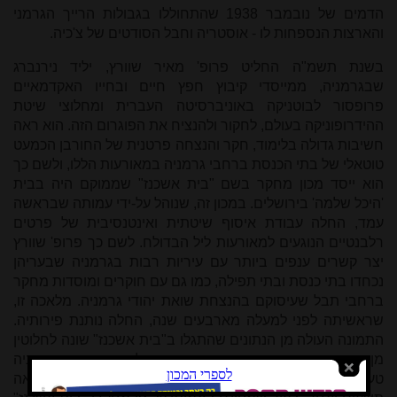
הדמים של נובמבר 1938 שהתחוללו בגבולות הרייך הגרמני
והארצות הנספחות לו - אוסטריה וחבל הסודטים של צ'כיה.
בשנת תשמ"ה החליט פרופ' מאיר שוורץ, יליד נירנברג
שבגרמניה, ממייסדי קיבוץ חפץ חיים ובחייו האקדמאיים
פרופסור לבוטניקה באוניברסיטה העברית ומחלוצי שיטת
ההידרופוניקה בעולם, לחקור ולהנציח את הפוגרום הזה. הוא ראה
חשיבות גדולה בלימוד, חקר והנצחה פרטנית של החורבן הכמעט
טוטאלי של בתי הכנסת ברחבי גרמניה במאורעות הללו, ולשם כך
הוא ייסד מכון מחקר בשם "בית אשכנז" שממוקם היה בבית
'היכל שלמה' בירושלים. במכון זה, שנוהל על-ידי עמותה שבראשה
עמד, החלה עבודת איסוף שיטתית ואינטנסיבית של פרטים
רלבנטיים הנוגעים למאורעות ליל הבדולח. לשם כך פרופ' שוורץ
יצר קשרים ענפים ביותר עם עיריות רבות בגרמניה שבעריהן
נכחדו בתי כנסת ובתי תפילה, כמו גם עם חוקרים ומוסדות מחקר
ברחבי תבל שעיסוקם בהנצחת שואת יהודי גרמניה. מלאכה זו,
שראשיתה לפני למעלה מארבעים שנה, החלה נותנת פירותיה.
התמונה העולה מן הנתונים שהתגלו ב"בית אשכנז" שונה לחלוטין
מן הנתונים הרשמיים שפרסמה הממשלה הגרמנית. גרמניה
טענה שמניין בתי הכנסת שחרבו באותו פוגרום עומד על מאה