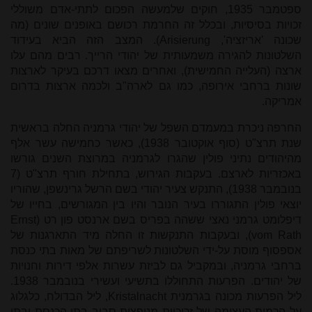
ספטמבר 1935, חוקים שלמעשה הפכום לתתי-אדם משוללי
זכויות בסיסיות, ובכלל זה החרמת רכושם באופנים שונים (מה
שכונה 'אריזציה',
Arisierung
). המצב הזה הביא בעידוד
השלטונות להגירה משמעותית של יהודי הרייך. רבים מהם עלו
ארצה (העלייה החמישית), ואחרים מצאו דרכם בעיקר לארצות
שונות ברחבי אירופה, כמו גם לארה"ב ולכמה ארצות בדרום
אמריקה.
החרפה ניכרת במעמדם השפל של יהודי גרמניה החלה בראשית
שנת תרצ"ט (סוף אוקטובר 1938), כאשר כחמישה עשר אלף
מהיהודים נתיני פולין שהגרו לגרמניה במרוצת השנים גורשו
באכזריות לארצם. בעקבות הגירוש, בתחילת חורף תרצ"ט (7
בנובמבר 1938), התנקש צעיר יהודי בשם הרשל גרינשפן, שהוריו
יוצאי פולין התגוררו בעיר הנובר והיו בין המגורשים, בחייו של
דיפלומט גרמני נאצי ששהה בפריס בשם ארנסט פון רט (
Ernst
vom Rath
), ובעקבות התנקשות זו החלה מיד התארגנות של
אספסוף מוסת על-ידי השלטונות לשריפתם של מאות בתי כנסת
ברחבי גרמניה, ובמקביל גם לביזת עשרות אלפי דירות וחנויות
של יהודים. הפרעות התחוללו בתשיעי ועשירי בנובמבר 1938.
ליל הפרעות מכונה בגרמנית
Kristalnacht
, ליל הבדולח, כלגלוג
על הכמות העצומה של זכוכיות מנופצות סביב בתי הכנסת ובתי