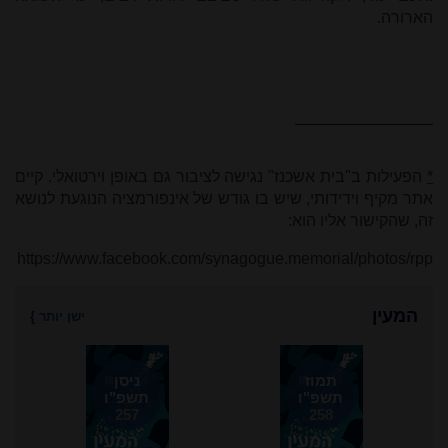
הארורה.
*
הפעילות ב"בית אשכנז" נגישה לציבור גם באופן וירטואלי. קיים
אתר מקיף וידידותי, שיש בו גודש של אינפורמציה הנוגעת לנושא
זה, שהקישור אליו הוא:
https://www.facebook.com/synagogue.memorial/photos/rpp
המעין
ישן יותר
}
תמוז
ניסן
תשפ"ו
תשפ"ו
257
258