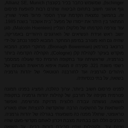
Ischinger
), שמשמש כחבר בכיר בקונצרן
Allianz SE, Munich
,
גוף ארגוני חשוב בתחום הביטוח שתרם רבות להופעת פרסום
זה. בהמשך נמצאת הקדמת עורך הספר פרופ' מאיר שוורץ,
המתאר בין היתר את ייסודו של מפעל "בית אשכנז" בשנת 1985.
עוד צורפה הקדמתו של מלקולן הונליין (
Malcoln Hoenlein
), סגן
יושב ראש ועידת הנשיאים של הארגונים היהודיים באמריקה,
שהיה גם הוא מעורב במימון המחקר. המבוא לספר נכתב על-ידי
ברונאג' בוורמאן
(Bronagh Bowerman)
, מחוקרי המכון. המבוא
מוקדש בעיקר לקהילת קלן (
Cologne
), הקהילה הקדומה ביותר
בגרמניה, שראשיתה עוד בתקופה הרומית כפי שעולה ממסמך
רשמי משנת 321. סקירה זו מגעת איפוא מראשית הגעתם של
היהודים לגרמניה ועד לחורבנה הטוטאלי של יהדות גרמניה
בשואה, על בתי כנסיותיה.
לפנינו פרסום חשוב ביותר, ערוך כהלכה, המציג בפנינו תמונה
פנורמית מקיפה על חורבנן של קהילות יהדות גרמניה בתקופת
השואה. נעשתה עבודה חלוצית מדויקת ומרשימה, ואפשר
להשתאות על ההשקעה הרבה שהוקדשה להנצחת אותו מאורע
טראומטי, שחולל מפנה כה משמעותי בגורלה של יהדות גרמניה.
הכרכים הללו הם בבחינת מצבת זיכרון לאותם מקדשי-מעט שהיו
ואינם עוד, ולקהילות שחיו סביבם דורות רבים, עד השואה