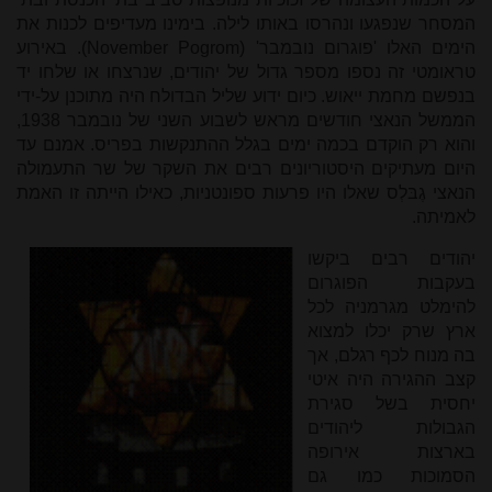
המסחר שנפגעו ונהרסו באותו לילה. בימינו מעדיפים לכנות את
הימים האלו 'פוגרום נובמבר' (
November Pogrom
). באירוע
טראומטי זה נספו מספר גדול של יהודים, שנרצחו או שלחו יד
בנפשם מחמת ייאוש. כיום ידוע שליל הבדולח היה מתוכנן על-ידי
הממשל הנאצי חודשים מראש לשבוע השני של נובמבר 1938,
והוא רק הוקדם בכמה ימים בגלל ההתנקשות בפריס. אמנם עד
היום מעתיקים היסטוריונים רבים את השקר של שר התעמולה
הנאצי גֶבּלְס שאלו היו פרעות ספונטניות, כאילו הייתה זו האמת
לאמיתה.
יהודים רבים ביקשו
בעקבות הפוגרום
להימלט מגרמניה לכל
ארץ שרק יכלו למצוא
בה מנוח לכף רגלם, אך
קצב ההגירה היה איטי
יחסית בשל סגירת
הגבולות ליהודים
בארצות אירופה
הסמוכות כמו גם