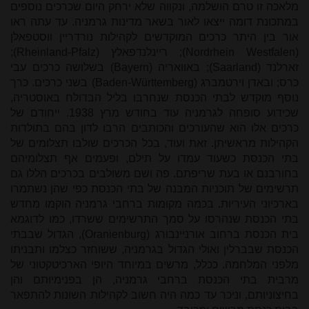
מלאכה זו טרם הושלמה, ונקווה שלא ירחק היום שכרכים נוספים
במתכונת דומה ייצאו לאור בשאר מדינות גרמניה. עד עתה ראו
אור בין היתר כרכים המוקדשים לקהילות נורדריין ווסטפאלן
(
(Nordrhein Westfalen
; ריינלנדפאלץ (
Rheinland-Pfalz
);
זארלנד (
Saarland
); באוואריה (
Bayern
) בשלושה כרכים עבי
כרס; ובאדן וירטמברג (
Baden-Württemberg
) בשני כרכים. כרך
נוסף מוקדש לבתי הכנסת שנחרבו בליל הבדולח באוסטריה,
שכידוע סופחה לגרמניה עוד בחודש מרץ 1938. ייחודם של
כרכים אלו הוא שהעורכים והכותבים הרבו לדון בהם בתולדות
הקהילות מראשיתן. זאת ועוד, בכל הכרכים שולבו תצלומים של
בתי הכנסת כשעוד עמדו על תילם, ופעמים אף תצלומיהם
בחורבנם או בעת שריפתם. פה ושם משולבים בכרכים הללו גם
תרשימים של תוכניות המבנה של בתי הכנסת כפי שהן נשתמרו
בארכיוני העיריות. בכמה מקומות ברחבי גרמניה הוקמו מחדש
בתי הכנסת שנהרסו על סמך התרשימים ששרדו, כמו לדוגמא
בית הכנסת ברחוב אורניינבורג (
Oranienburg
)
,
הגדול שבבתי
הכנסת שבברלין ואולי הגדול בגרמניה, ששוחזר כצלמו ותבניתו
מלפני המלחמה. ככלל, מרשים במיוחד היופי הארכיטקטוני של
מרבית בתי הכנסת ברחבי גרמניה, הן בפנימיותם והן
בחיצוניותם, וניכר עד כמה היה חשוב לקהילות השונות להתפאר