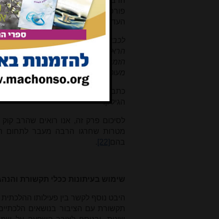
הרבנות הראשית. הרב גם פרסם מכת
פורסם בראש החוברת
[20]
, ומיד לאחר
העדות השונות. במכתב הרב מביע את 
לכבוד ידידי הרב הגאון איש האשכולות 
הראשית בא"י, עורך ה'קול תורה' פעיה
הזמנית בעריכת 'הקול תורה' במשך הזמ
מעוטרת בעדיי התורה מגדולי ישראל הב
כתב עת נוסף בו הרב פרסם מאמרים הל
הגיליון.
לסיכום פרק זה, אנו רואים שהרב קוק 
מטרות שחרגו הרבה מעבר לתחום ההל
בהם
[22]
.
שימוש בעיתונות ככלי תקשורת והנהג
היבט נוסף לקשר בין פעילותו ההלכתית 
תקשורת עם הציבור בנושאים הלכתיים. 