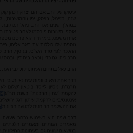
פתיחה - יצירתו ההלכתית של הראי"ה
עיסוקו של הרב אברהם יצחק הכהן קוק 
שנה, בזיימל, בויסק, יפו (והמושבות), 
במהלך שנים אלו הרב ניהל תכתובת ה
אוספי תשובות פורסמו לאחר פטירתו בידי
ארח משפט. בימי חייו הוא פרסם מספר 
נוספת שלו כוללות את באר אליהו, פירו
ההלכה לפי סדר הש"ס. בנוסף, הרב פר
הרב כיהן גם כדיין וכאב בית דין, ובמסג
הרב פעל בתחום העיתונות וכתבי העת ב
דרך אחת היא ביוזמות עיתונאיות. בין הי
תרמ"ח, ניסיון לייסד ביטאון 'שלום לעם
להקמת "עתון הרבנות" בשנת תר"ע
[5]
אינטנסיביים להקמת עיתון 'דגל ירושלי
את ההשלמה הרוחנית לתנועה הציונית
6]
דרך שניה היא בשימוש נרחב שעשה הרב
מאמרים הגותיים ומאמרים הלכתיים ר
בנושאים שונים גם בעיתונות החילונית. 