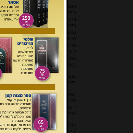
הפעילות הראשונה של הרב קוק בתחום ה
כתב עת תורני-הלכתי, בשנת תרמ"ח בזי
ותורניים בין חכמי הדור, ולסייע ב
ופילוג
[12]
. בפתיחת החוברת הראשונה
הצורך בכתב העת. הרב מנתח בהקדמה 
משום 'עת לעשות לד' הפרו תורתך'). ה
תורה אליהם נאספו החכמים שבקשו ללמ
ישראל. בדורות האחרונים החוסר במרכ
הסוגיות והאתגרים העומדים בפני האומ
באשר הוא יהווה במה מרכזית בה יתלבנו
בהמשך ההקדמה הרב מציג את כתב העת
ביותר:
"מה רבה ונערצה תהיה פעולת בנין ההי
נמרץ, אחרי אשר
הספרות העתיית
[=הע
יראו את רוח תורתינו הקדושה, כי בעז
אדם לפי הסגנון והנימוס שיערב לחיך ב
דברים נוספים על חשיבותו של כתב הע
'זוהר אור בהיר'
[14]
, ואף במכתב למו"ל 