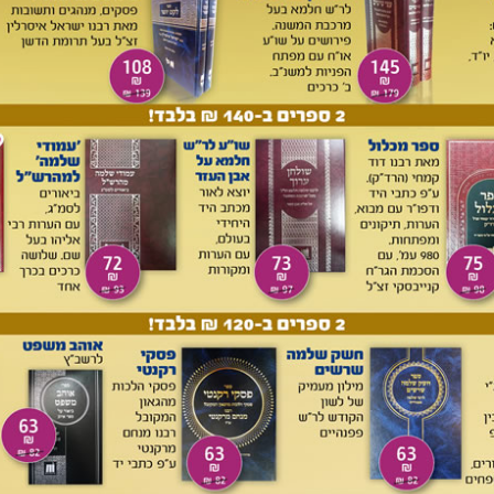
עיתונות הייתה ייסוד ועריכה של כתב העת 'עיטור סופרים'
[11]
,
ימל. מטרת כתב העת הייתה להוות במה מרכזית לדיונים הלכתיים
כך לאיחוד ולחיבור של העולם הרבני שסבל באותה עת מפירוד
, הרב כתב הקדמה בשם 'שער הסופר'
[13]
, בה הוא מבאר את
את האיסור לכתוב את התורה שבעל פה (קודם להתרת האיסור
וא מבאר שאחת המטרות המרכזיות באיסור, היה קיומם של מרכזי
וד תורה. בעת שהאיסור בטל, מרכזי התורה הגדולים נעלמו מעם
זים אלה גורם לכך שאין אפשרות לחכמי ישראל ללבן במשותף את
ה. מטרתו של 'עיטור סופרים' הוא להוות תחליף למרכזי התורה,
 הסוגיות במשותף על ידי חכמי ישראל.
 כמענה תורני לעיתונות, שבאותה תקופה תפסה מקום מרכזי
כל המקודש הזה להלהיב תשוקת דורשי תורה וחוקרי תושיה בחפץ
יתונות] עלתה בימינו עד מרום קיצה, ורבו כמו רבו מעריציה, ועתה
ה"י גם היא יכולה להלוך נגד החיים, ולהתלבש מחלצות כתפארת
ני הדור בערך מה שהם מחבבים".
ת מופיעים בהסכמות לגיליון הראשון, בהקדמה אנונימית בשם
שנדפס בתחילת הגיליון השני מאת העיתונאי יצחק סובאלסקי.