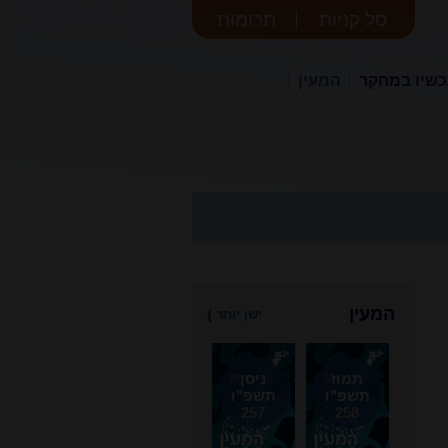
סל קניות
תרומות
שיו במחקר
המעין
המעין
ישן יותר
}
תמוז
ניסן
תשפ"ו
תשפ"ו
257
258