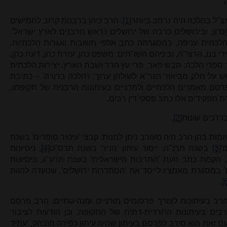
זצ"ל בהלכה היה נרחב ביותר
[1]
. הרב כיהן ברבנות קרוב לחמישים
לונדון, ובירושלים כרבה של ירושלים ו'ראש הרבנים לארץ ישראל'.
לכתית עניפה, במסגרתה כתב אלפי תשובות ואגרות הלכתיות.
 בנו, הרצי"ה, וביניהם השו"תים: משפט כהן, עזרת כהן, דעת כהן,
ספרי הלכה: חבש פאר, פרי עץ הדר ושבת הארץ. יצירות הלכתית
ש על חלק מביאור הגר"א לשולחן ערוך, ו'הלכה ברורה' – כתיבת
סם מאמרים הלכתיים ולמדניים בעיתונות הרבנית של תקופתו.
רת תפקידים אלו כתב פסקי דין רבים.
דרכים שונות
[2]
.
וזמות בהן הרב היה מעורב ניתן למנות: קבצי 'עיטור סופרים' בשנת
'
[3]
בשנת תרנ"ה, ייסוד עיתון 'הניר' בשנת תרס"ט
[4]
, ניסיונות
, הקמת כתב העת 'התרבות הישראלית' בשנת תרע"ג, וניסיונות
ם' במסגרת מאמציו לייסד את 'הסתדרות ירושלים', שנועדה להוות
.
[
 בעיתונות לצורך פרסומים תורניים ומנהיגותיים. הרב פרסם
בים בעיתונות החרדית-דתית של התקופה, וכן הודעות לציבור
עם זאת הוא סירב לפרסם בעיתון שהיה עיתון כפירה מובהק, 'עתיד