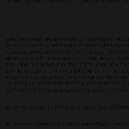
מירת ההלכה ביישוב העברי המתחדש, שהלך והתרחק משמירת
רבן של יפו והמושבות, חלק משמעותי מעיסוקו ההלכתי היה בנושא
מוצאים פרסומים בעיתונות בנושא. פרסום אחד בנושא הוא 'אגרת
ושלים'
[23]
, בה הרב התייחס לשמירת הלכות שמיטה במציאות בו
נם איסורים שקיימים גם בקרקעות שנמכרו לנכרים (כמו נטיעות
דמות שלא נמכרו. במקרה אחר הרב הצטרף לרב אהרון הכהן
בעיתון 'החרות ירושלים'
[24]
בו נאסרה קניית ענבים מכרמי 'אינם
ק את האיסור בכך שאחוז ה
ערלה
בכרמים אלו הגיע לכדי "עשרה
"ואמצא נכון להוסיף מה
וא גדול כ"כ בזמננו בין הכורמים שאינם בני ברית עד שיש לומר
תונות
[25]
הנחיות הלכתיות שנועדו למנוע רחצה מעורבת לגברים
 גלויה בבקשה לפרסמה ב"החרות" וזהו נוסחה: "...אחינו היקרים!