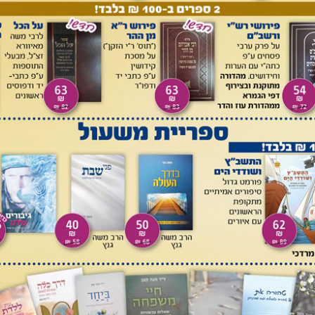
שר חוברות, אך בפועל הודפסו רק שתיים, לאחר מכן עקב נסיבות
סת כתב העת, למרות שהוא כבר אסף חומרים גם לחוברות
ב ביוזמות עיתונאיות אחרות, ביניהן ניתן למנות את כתבי העת
ך אלו היו בעיקר עיתונים וכתבי עת שעסקו בענייני מחשבה ספרות
יתונות מחשבתית–ספרותית יש משמעות רבה בהגותו של הרב.
 ששורש הבעיות של הדור, ובכלל זה הכפירה, המטריאליזם,
יהדות – הוא התהליך של ההצטמצמות הרוחנית שהיהדות עברה
יה היה לחולל תנועת תחייה רוחנית של היהדות שתניע את חכמי
 אל נשמת היהדות, וכך היהדות תוכל לספק את צרכיהם הרוחניים
יות הלכתיות ליוזמות עיתונאיות רוחניות-ספרותיות, הרב המשיך
ין השאר בעיתונות ההלכתית. כתב עת אחד בו הרב פרסם
תורה'
[18]
, שנערך בידי הרב שמואל אהרון וועבר-שזורי, מזכיר