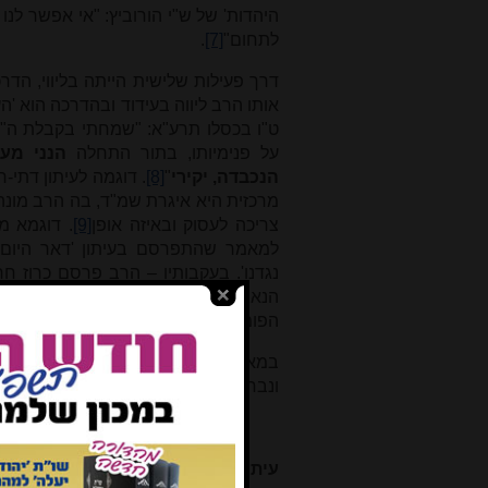
היהדות' של ש"י הורוביץ: "אי אפשר ל
לתחום"
[7]
.
דרך פעילות שלישית הייתה בליווי, הדר
אותו הרב ליווה בעידוד ובהדרכה הוא 'ה
ט"ו בכסלו תרע"א: "שמחתי בקבלת ה"עבר
על פנימיותו, בתור התחלה
הנני מע
הנכבדה, יקירי
"
[8]
. דוגמה לעיתון דתי-
מרכזית היא איגרת שמ"ד, בה הרב מונה 
צריכה לעסוק ובאיזה אופן
[9]
. דוגמא 
למאמר שהתפרסם בעיתון 'דאר היום'.
נגדנו'. בעקבותיו – הרב פרסם כרוז חרי
הנאצה והדופי אשר העיז איתמר בן אבי 
הפומבית נגד
פה דובר נבלה
, ואומר לו ד
במאמר זה נסקור את נקודות ההשקה בין
ונבחן כיצד השפיעו שני התחומים זה על ז
עיתונות הלכתית - ייסוד כתב העת 'עי