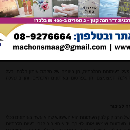
ב ברכה עם התחדשות הוצאתו לאור של כתב העת
[19]
. המכתב
יו נדפסה התשובה הידועה של הרב לגבי שינוי המבטאים שיש בין
שמחתו על התחדשות הוצאת כתב העת:
בנש"ק מו"ר שמואל אהרן וועבר שליט"א, המזכיר הראשי להרבנות
"ק ירושת"ו. שלום וברכה! שמחתי לשמוע מכת"ר כי אחרי ההפסקה
ן שהיה בחו"ל, שב הוא כעת לעבודתו להמשיך את הוצאת החוברת
אים בשמחה ליתן מהודם עליה.
כתיים רבים הוא 'שערי ציון'
[21]
, מאמריו של הרב פתחו את
פעל בעיתונות ההלכתית, הן ביוזמה של הקמת עיתון הלכתי בעל
כה המצומצם, הן בפרסום בעיתונים הלכתיים, והן בתמיכה
ה לציבור
של הרב קוק לבין העיתונות הוא השימוש שהוא עשה בעיתונים ככלי
העתונות שימשו אותו לצורך יידוע הציבור לגבי בעיות הלכתיות