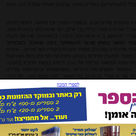
נו כלל להשתתף עם ניפולים כאלה, שרגלם האחת עומדת כבר מחוץ
כה וביקורת של עיתונים, ובמקרה הצורך אף מחאה. דוגמה לעיתון
עברי' של הרב מאיר ברלין (בר אילן), כפי שהוא כתב באיגרת שמג,
י" הראשון. ב"ה שיצא כלול בהדרו, בחיצוניותו, ואין מה לקבול
צמי נמשך בחפץ פנימי להשתתף, במה שאוכל, בעבודתך
חרדי אליו הרב קוק כתב מספר איגרות ביקורת הוא 'מוריה' – איגרת
מספר תופעות שליליות בעיתון, ומציג את תפיסתו במה העיתונות
מפורסמת למחאה חריפה של הרב הייתה בכסלו תרצ"ג בתגובה
 המאמר האשים את היהדות באנטישמיות וב'מלחמות צוררינו
ף נגד בן אב"י, בו נכתב בין השאר: "הנני מוחה בזה... על דברי
לדבר על עמנו ועל תורתנו הקדושה... והנני מכריז בזה את מחאתי
ייך,
סתום פיך
!".
 פעילותו ההלכתית של הראי"ה לבין פעילותו בתחום העיתונות,
ה.
טור סופרים'
[10]