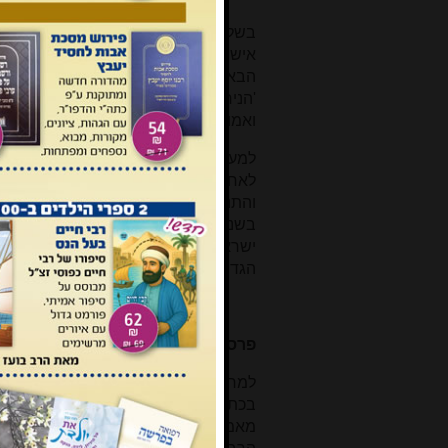
בשלב הראשון, הרב תכנן להוציא לאור ע
אישיות
[15]
הרב נאלץ להפסיק את הדפ
הבאות
[16]
. במשך השנים הרב היה מעור
'הניר', 'התרבות הישראלית', ועוד – א
ואמונה, ולא בהלכה.
למעבר של הרב מעיתונות הלכתית לע
לאחר עלייתו לארץ הגיע הרב למסקנה
והתנועות האוניברסליות שהתרחקו מה
בשנות הגלות. בעיני הרב הפתרון לבע
ישראל, בעיקר אלו שבארץ ישראל, לחזור
הגדולים של בני הדור.
פרסומים בכתבי עת הלכתיים
למרות המעבר שתיארנו, מיוזמות עיתונא
בכתיבה הלכתית נרחבת שהתפרסמה ב
מאמרים הלכתיים רבים
[17]
הוא 'קול 