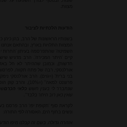
שונות, ובנוסף לצורך השפעה על ש
מצוות.
הודעות הלכתיות לציבור
בשנותיו הראשונות של הרב, בהן כיהן כ
המצוות התלויות בארץ, ובהתאם אנחנו 
השמיטה' שהתפרסמה בעיתון 'החרות יר
קיים 'היתר המכירה'. הרב מדגיש שיש
חדשות), וכמובן שההיתר לא חל בא
אורלנסקי, רבה של פתח תקווה, לפרסום 
בני ברית' (=גוים). הרב אורלנסקי נימ
פרוצנט למאה" (=10%), והרב קוק הוסיף מהיכרותו את המציאות נימוק נוסף:
שנתברר לי בענין חשש
כלאי הכרם
שה
שאין כאן רוב היתר בלבד".
לקראת סוף 'תקופת יפו' הרב פרסם בעי
ונשים בחוף הים, האסורה לפי התורה:
אזהרה גדולה. בשם זה קבלנו מיפו הודעה