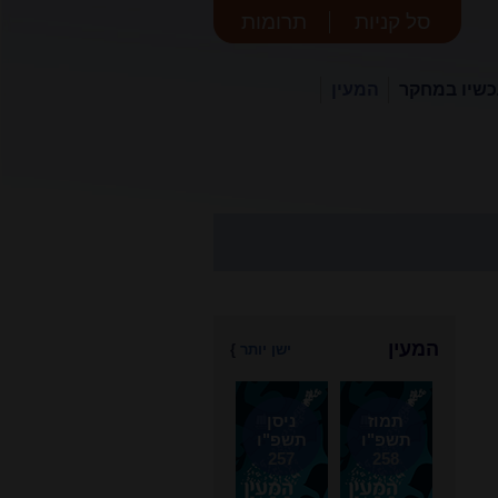
סל קניות
תרומות
שיו במחקר
המעין
המעין
ישן יותר
}
תמוז
ניסן
תשפ"ו
תשפ"ו
257
258