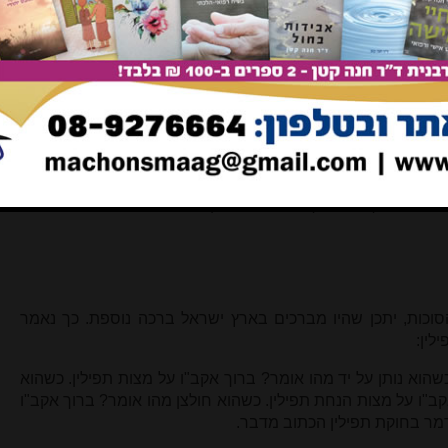
שה אדם את סוכתו קבע ואת ביתו עראי". על כך נאמר בירושלמי
, מב), ואין "תשבו" אלא תדורו, כמה דאת אמר "וירשתם אותה
א אוכל בסוכה, ומטייל בסוכה, ומעלה כליו לסוכה.
וא חי. שם הוא עושה את כל פעולות חייו. החובה לאכול בסוכה,
 ביטויים להיותה של הסוכה הבית הקבוע במשך ימי החג, אך הם לא
לא יאכל בסוכה, לא יטייל בה ולא יעלה כליו אליה, אך הוא יהיה
וכה, ועל כך יש לברך בלילה הראשון.
סוכות, יתכן שהיו מברכים בארץ ישראל ברכה נוספת. כך נאמר
לין:
כשהוא נותן על יד מהו אומר? ברוך אקב"ו על מצות תפילין. כשהוא
ב"ו על מצות הנחת תפילין. כשהוא חולצן מהו אומר? ברוך אקב"ו
 דמר בחוקת תפילין הכתוב מדבר.