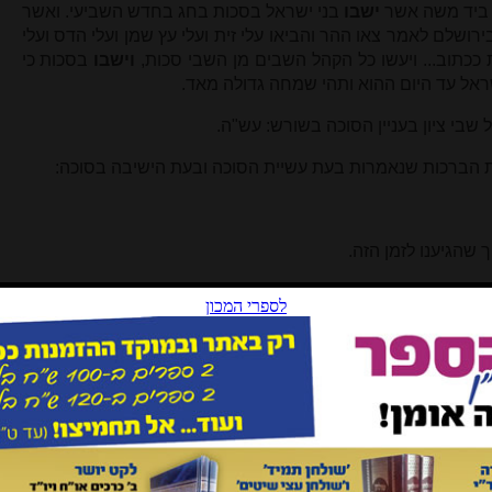
' ביד משה אשר
ישבו
בני ישראל בסכות בחג בחדש השביעי. ואשר
בירושלם לאמר צאו ההר והביאו עלי זית ועלי עץ שמן ועלי הדס ועלי
ככתוב... ויעשו כל הקהל השבים מן השבי סכות,
וישבו
בסכות כי
 ישראל עד היום ההוא ותהי שמחה גדולה מאד.
שבי ציון בעניין הסוכה בשורש: עש"ה.
רות הברכות שנאמרות בעת עשיית הסוכה ובעת הישיבה בסוכה:
 שהגיענו לזמן הזה.
קדשנו במצותיו וצונו לישב בסוכה.
 צריך לברך.
נוטלים במשך כל שבעת הימים, רק הסיום שונה:
שהחיינו וקיימנו והגיענו לזמן הזה.
שנו במצותיו וצונו על נטילת לולב.