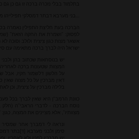
בתלמוד בבלי נזכרה ברכה זו גם כן גם כן 
...בני מערבא דבתר דמסלקי תפילייהו מב
הברכה בעת חליצת התפילין נאמרה בסוף
לפסוק: "ושמרת את החקה הזאת" (שמות
אשאר מצות כגון ציצית ולולב וסוכה לא ה
ישראל היה לברך ברכה מתאימה עם סיו
יש בנוסחאות שכתוב בהן ולבני 
המצוות שטעונות ברכה לאחריהן,
על הלשון דלשמור חקיו, אבל שאר
דאין מברכין על כל מצוה שאין סי
בלילה מברכין על ציצית, וכן לאח
כוונת הרמב"ן היא שאין לברך בכל פע
נוסח הברכה - לדברי הראבי"ה (חלק ב
מצוותיו", אלא מציינים את המצוה, כגון:
ונראה לי דמברך אחר שמסיר ט
סימן ולבני מערבא [ד]בתר דמסלק
יש מברכין לפניו ולא לאחריו, ופ