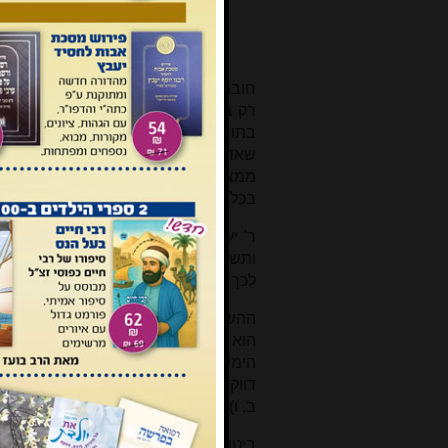
ברכה כל שבעה. ר' יוסי ור' אחא 
ובימים, לולב אינו נוהג אלא ביו
מיי כדון? סוכה איפשר לה ליבטל
חובת הישיבה בסוכה קיימת במשך כל ימי
רק בלילה הראשון בעת שנכנסים לשבת
בתוך הסוכה או שהוא יוצא ממנה לעית
שאדם יוצא מביתו. הברכה היא על כך 
ממצות ארבעה מינים שהמצוה חלה רק בימ
בכל יום מחדש.
ר' יעקב מדרומיא הקשה, שהלא גם מצו
ותשובת הירושלמי היא שאכן כן, אך כשא
לכך בסוכה גם כשאדם ישן הוא מקיים מ
ההשוואה למצות תלמוד תורה מחדדת א
הוא בסוכה, ובברכה "לישב בסוכה" בלי
הימים הבאים הוא כאן בסוכה. לא 
דווקא
לאכילה
בסוכה. אמנם קיימת חוב
ב, ו), אך הברכה לא נתקנה על האכילה ב
ביטוי נוסף לכך שביתו של אדם הוא 