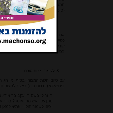
המשנה (סוכה ב, ט) "כל שבעה ימים עו
(סוכה ב, י):
כתיב: "בסכת תשבו" (ויקרא כג
וישבתם בה" (דברים יא, לא). שיה
אדם שנמצא בארץ ישראל, זה ביתו. שם ה
לטייל בה ולהעלות כלים לסוכה, אלו הם
קובעים דבר לעניין הברכה. גם אם אדם 
בסוכה וישהה בה, הוא מקיים את מצות ס
לשמור מצות סוכה
עם סיום חלות המצוה, בסוף ימי חג ה
בירושלמי (ברכות ב, ג) באשר למצות תפי
ר' זריקן בשם ר' יעקב בר אידי: 
נותן על ראש מהו אומר? ברוך אק
וציונו לשמור חוקיו. ואתיא כמאן