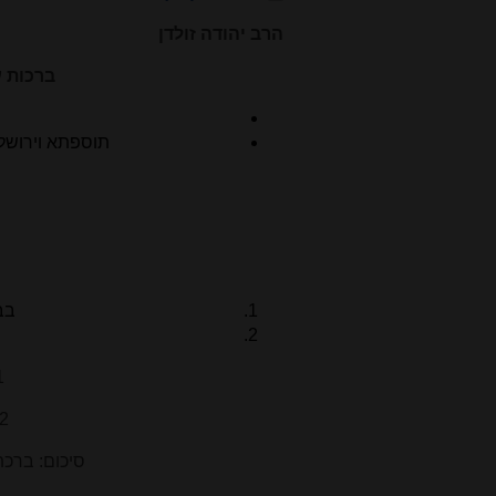
הרב יהודה זולדן
ברכות ע
תוספתא וירושלמ
בב
1. תוספות - ברכה ב
2. רמב"ם – בלילה הראשון מברכים וי
סיכום: ברכת