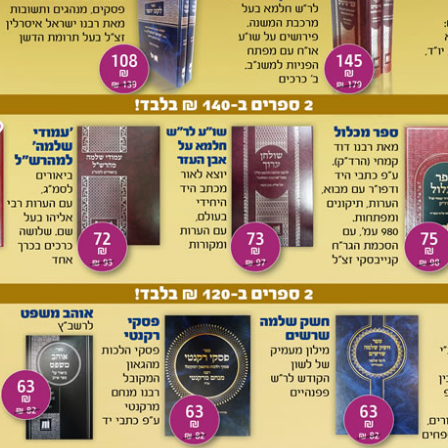
 לולב נזכרות נוסף לתוספתא גם בירושלמי (סוכה א, ב; ברכות ט,
רכה דומה רק בנוגע לתפילין. אמנם בתלמוד ירושלמי (שם) נמצא
ך אשר קידשנו במצותיו וציונו לעשות סוכה.
ידשנו במצותיו וציונו לישב בסוכה.
ראשון אינו צריך לברך עליה עוד.
ית הסוכה: לעשות סוכה (תוספתא) ושהחיינו (ירושלמי).
כה בעת הישיבה בסוכה לבין הברכה בעת נטילת הלולב:
ה אינה טעונה ברכה אלא לילי יום טוב הראשון בלבד, לולב טעון