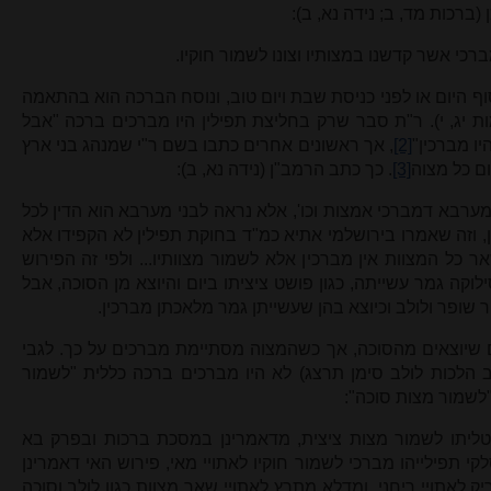
(ברכות מד, ב; נידה נא, ב):
רכי אשר קדשנו במצותיו וצונו לשמור חוקיו.
 היום או לפני כניסת שבת ויום טוב, ונוסח הברכה הוא בהתאמה
 יג, י). ר"ת סבר שרק בחליצת תפילין היו מברכים ברכה "אבל
יו מברכין"
[2]
, אך ראשונים אחרים כתבו בשם ר"י שמנהג בני ארץ
ם כל מצוה
[3]
. כך כתב הרמב"ן (נידה נא, ב):
מערבא דמברכי אמצות וכו', אלא נראה לבני מערבא הוא הדין לכל
 וזה שאמרו בירושלמי אתיא כמ"ד בחוקת תפילין לא הקפידו אלא
 כל המצוות אין מברכין אלא לשמור מצוותיו... ולפי זה הפירוש
לוקה גמר עשייתה, כגון פושט ציציתו ביום והיוצא מן הסוכה, אבל
ר שופר ולולב וכיוצא בהן שעשייתן גמר מלאכתן מברכין.
ם שיוצאים מהסוכה, אך כשהמצוה מסתיימת מברכים על כך. לגבי
 הלכות לולב סימן תרצג) לא היו מברכים ברכה כללית "לשמור
 "לשמור מצות סוכה":
ליתו לשמור מצות ציצית, מדאמרינן במסכת ברכות ובפרק בא
י תפילייהו מברכי לשמור חוקיו לאתויי מאי, פירוש האי דאמרינן
ריק לאתויי ריחני, ומדלא מתרץ לאתויי שאר מצוות כגון לולב וסוכה