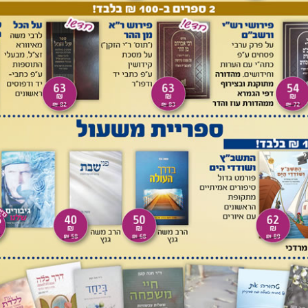
הוו יתבין. אמרין: מה בין סוכה ומה בין לולב? סוכה נוהגת בלילות
ם. התיב רבי יעקב דרומיא: הרי תלמוד תורה נוהג בלילות כבימים?
, תלמוד תורה איפשר לו שלא ליבטל?!
 השבוע בו חלים ימי חג הסוכות, בימים ובלילות, ועל כן מברכים
 בסוכה בפעם הראשונה. אין זה משנה אם האדם נמצא כל העת
ים. יש להניח שאדם יוצא לפעמים מסוכתו במשך ימי החג, כמו
שהבית המרכזי במשך שבע היממות הבאות הוא בסוכה. זאת בשונה
ים ולא בלילות, ומכיוון שהלילה מפסיק בין זמני המצוה יש לברך
ת תלמוד תורה קיימת ביום ובלילה ובכל זאת מברכים בכל יום?
דם ישן הוא מפסיק ללמוד ועל כן יש לברך בכל יום מחדש, בניגוד
צות סוכה
[1]
.
ת אופייה של מצוות סוכה. ביתו של אדם במשך שבעת ימי החג
לה הראשון האדם מכוון לפי הירושלמי לכך שמקום מושבו בשבעת
נזכר דבר בתוספתא ובירושלמי הרומז לכך שהברכה קשורה
ה לאכול בסוכה לפחות בלילה הראשון כפי שהובא במשנה (סוכה
סוכה.
סוכתו במשך שבע היממות ניתן ללמוד גם מדברי הירושלמי על