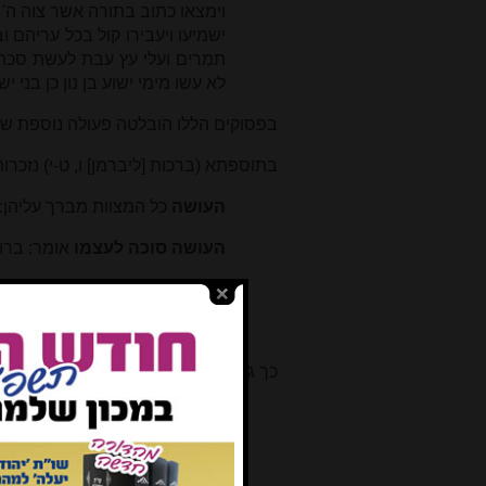
וימצאו כתוב בתורה אשר צוה ה
ישמיעו ויעבירו קול בכל עריהם ו
תמרים ועלי עץ עבת לעשת סכת 
לא עשו מימי ישוע בן נון כן בני
בפסוקים הללו הובלטה פעולה נוספת של 
בתוספתא (ברכות [ליברמן] ו, ט-י) נזכ
העושה
כל המצוות מברך עליהן:
העושה סוכה לעצמו
אומר: ברוך
נכנס לישב בה
אומר: ברוך אשר 
משברך עליה יום ראשון שוב אינו
כך גם בנוגע למצות ארבעה מינים אותם 
העושה לולב לעצמו
אומר: ברוך 
כשהוא נוטלו
אומר: ברוך אשר קד