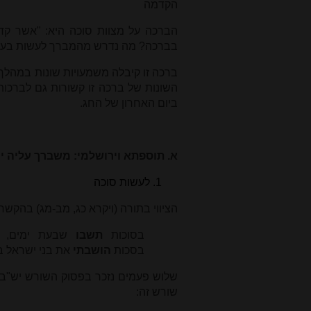
הקדמה
הברכה על מצוות סוכה היא: "אשר קדשנ
בברכה? מה נדרש מהמברך לעשות בעקבו
ברכה זו קיבלה משמעויות שונות במהלך 
השונות של ברכה זו קשורות גם לברכות
ביום האחרון של החג.
א. תוספתא וירושלמי: משברך עליה יו
לעשות סוכה
הציווי בתורה (ויקרא כג, מב-מג) בהקשר
בסוכות
תשבו
שבעת ימים, 
בסכות
הושבתי
את בני ישראל בה
שלוש פעמים נזכר בפסוק השורש יש"ב. 
שורש זה: