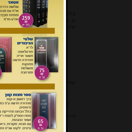
וצריך לברך עליו כל שבעה.
ברכות אלו באשר לישיבה בסוכה ולנטילת
ג), אך בבבלי (מנחות מב, ב) נזכרת ב
שינוי ביחס לברכתו של מי שעושה סוכה:
העושה סוכה לעצמו
: אומר ברו
לאחרים:
לעשות לו סוכה לשמו.
נכנס לישב בה
אומר: ברוך אשר ק
משהוא מברך עליה לילי יום טוב ה
שתי ברכות מוצגות כאן לאמירה בעת עשי
לישב בסוכה
הירושלמי (ברכות ג, ג) השווה בין הבר
מה בין סוכה ומה בין לולב? סוכ