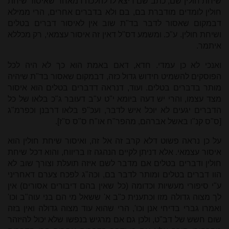
שיחת חולין שם, כתב שם דיצא לו להלכה דמאחר שאיסור שיחת
חולין לומדים מודברת בם, בם ולא בדברים אחרים, הרי ממילא
דבמקום שאסור לדבר בד"ת שוב אין לאיסור דברים בטלים
ושיחת חולין. ע"כ. ומשמע דס"ל דאין זה איסור עצמאי, רק מכללא
איתמר.
ואנכי לא כן עמדי. חדא, דאם באמת הוא כך לא היה לכל
הפוסקים להשמיט חידוש גדול כזה, דבמקום שאסור בד"ת שיהיה
מותר בדברים בטלים. ועוד, דנראה דדברים בטלים הוא איסור
מצד עצמו, והרי יש דעה ביומא י"ט ע"ב דעובר ג"כ בלאו של כל
הדברים יגעים לא יוכל איש לדבר, ועכ"פ בלאו דרבנן וכפרמ"ג
[ס"ס קנ"ו באשל אברהם, מהפר"ח או"ח ס"ס ס"ז].
על כן נראה פשוט דלא קרב זה אל זה, ואיסור שיחת חולין הוא
איסור עצמאי. אלא דניתן לקיים הנהגה זו בריווח, והוא דכל שיחת
חולין ודברים בטלים אם מדבר לשם איזה תועלת וצורך שוב לא
הוו דברים בטלים ומותר לדבר בם, וכה"ג לפכח צערם דאחריני
ע"י סיפורי מעשיות וכדומה (כל שאין בהם דיבורים אסורים) אין
לך מצוה גדולה מזו וכתענית כ"ב א' ששאל מי הם בני עוה"ב וכו'
ואמרו גברי בדיחי אנן וכו', הרי שהוא עוד מצוה גדולה ואין בזה
שום חשש של דב"ט, ולכן גם אם מרגיש בנפשו שלא יכול להיזהר