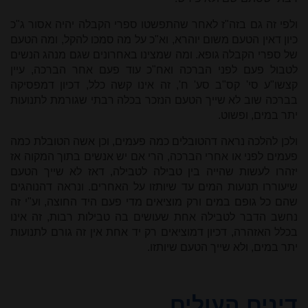
ולפי זה גם בזה"ז לאחר שהתפשטו ספרי הקבלה יהיה אסור ג"כ
כיון דאין הטעם משום יוהרא, וא"כ על מה סמכו להקל, ומה הטעם
של ספרי הקבלה גופא. ומה שמצינו באחרונים שגם מנהג הנשים
לטבול פעם לפני הברכה ואח"כ עוד פעם אחר הברכה, עיין
קצשו"ע סי' קס"ב סע' ח', זה אינו קשה כלל, דכיון דמפסיקה
בברכה שוב לא שייך הטעם הנזכר בכלה רבתי שגורמת לתנועות
יתר במים, ופשוט.
ולכן להלכה נראה דהטובלים כמה פעמים, וכן אשה הטובלת כמה
פעמים לפני או אחרי הברכה, הרי אם יש אנשים בתוך המקוה אז
יזהרו לעשות שהייה בין טבילה לטבילה, דאז לא שייך הטעם
שיעוררו תנועות המים עד שיותזו על האחרים. ונראה דהנוהגים
שהם כל גופם במים ורק מוציאים מדי פעם היד החוצה, וע"י זה
נחשב הדבר לטבילה אחת שעושים בה טבילות רבות, זה אינו
בכלל האזהרה, דכיון דמוציאים רק יד אחת אין זה גורם לתנועות
יתר במים, ולא שייך הטעם שיותזו.
דינים העולים