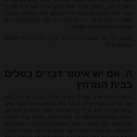
להקפיד בכך, ולמעט בגילוי אותו מקום עדיף. וגם מ"ש מדברי
הטור לגבי ציצית, גם הטור מיירי בחלוק ארוך המכסה הערוה,
משא"כ גופייה גרידא, דבודאי דאין דרך כבוד ללבוש הט"ק ויגעו
הציציות במקום הערוה המגולה.
באופן דכל מה שכתבתי בזה הוא קיים, ודלא כדברי התורת
יקותיאל הנ"ל.
ה.
אם יש איסור דברים בטלים
בבית המרחץ
בספר תולדות אדם, תולדות האדם הגדול בענקים הג"מ ר' זלמן
אחי הגר"ח מוולוזין זצ"ל, בעמוד מ"א (בנמ"ח תשמ"ז עמ' קיא),
מביא שם דר' זלמן זצ"ל במרחץ היה מספר סיפורים מחידושי
העולם ותהלוכות המסחר וכו' הפלא ופלא, וכל זה בכדי להסיח
דעתו שלא יבוא להרהורי תורה, וכשיצא מהמרחץ היה כאילם לא
יפתח פיו, רק בדברי תורה ויראה. וטעמו של דבר שהתיר לעצמו