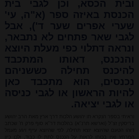
ובית הכסא, וכן לגבי בית
הכנסת באיזה ספר (א"ה, עי'
שערי אפרים שער ד'), אבל
לגבי שאר פתחים לא נתבאר,
ונראה דתלוי כפי מעלת היוצא
והנכנס, דאותו המתכבד
להיכנס תחילה כששניהם
נכנסים, הוא מתכבד כאן
להיות הראשון או לגבי כניסה
או לגבי יציאה.
וראיתי בספר הנקרא תו יהושע הלכות דרך ארץ מאת הרב יהושע
בריסקין זצ"ל (וארשא תרנ"א) בהלכות דר"א סוף פרק ח' שכתב
דזהו הטעם שהיוצא יוצא תחילה, לפי שהיוצא עייף ויגע מעמל
המרחץ ואין בכוחו לראות על הנכנס לתת לו כבוד, ולכן כיון