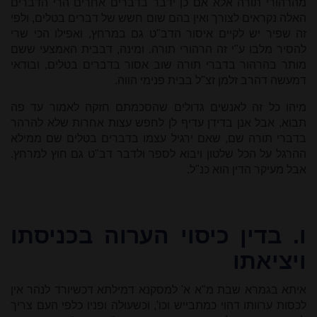
מהרהורי תורה אלא אם כן ידבר בדברים אחרים הרי הדברים
האלה נקראים לצורך ואין בהם שום חשש של דברים בטלים, ולפי
זה שפיר יש לקיים איסור הדב"ט גם במרחץ, ואפילו הכי שרי
להסיר מלבו ע"י זה הרהורי תורה. ומינה, דבבית האמצעי ששם
מותר בהרהור בדברי תורה שוב אסור בדברים בטלים, ובודאי
דמעשה דהרב זלמן זצ"ל בבית פנימי הווה.
מיהו כל זה לאנשים גדולים שהסכמתם חזקה לאמור עד פה
תבוא, אבל אנן בדידן עדיף לן לחפש עצות אחרות שלא להרהר
בדברי תורה שם, שאם ירגיל עצמו בדברים בטלים שם ממילא
ההרגל על הכל שלטון ויבוא לספר ולדבר דב"ט גם חוץ למרחץ.
אבל מעיקר הדין הוא כנ"ל.
ו.
בדין כיסוי הערוה בכניסתו
ויציאתו
איתא בגמרא שבת מ"א א' למסקנא דמילתא דכשיורד לנהר אין
לכסות ערוותו דהוי כמתבייש וכו', וכשעולה ופניו כלפי העם צריך