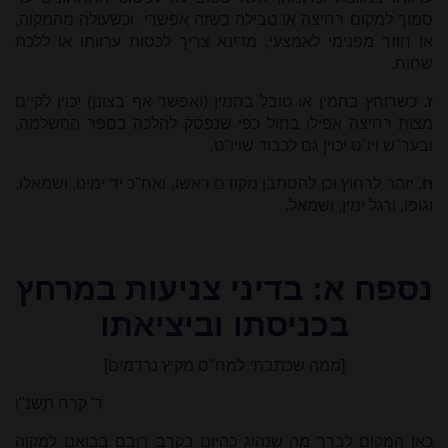
סמוך למקום רחיצה או טבילה כשזה אפשרי. וכשעולה מהמקוה,
או חוזר מפנימי לאמצעי, מדינא צריך לכסות ערוותו או ללכת
שחוח.
ז.
כשרוחץ בחמין או טובל בחמין (ואפשר אף בצונן) יכוין לקיים
מצות רחיצה אפילו בחול כפי שנפסק להלכה בספר ההשלמה,
ובער"ש ויו"ט יכוין גם לכבוד שויו"ט.
ח.
יזהר לרחוץ וכן להסתבן מקודם ראשו, ואח"כ יד ימינו, ושמאלו,
וגופו, ורגל ימין, ושמאל.
נספח א: בדיני צניעות במרחץ
בכניסתו וביציאתו
[ממה שכתבתי למח"ס מקיץ נרדמים]
ד' קרח תשנ"ו
כאן המקום לברר מה שנהוג כהיום בקרב רובם בבואם למקוה