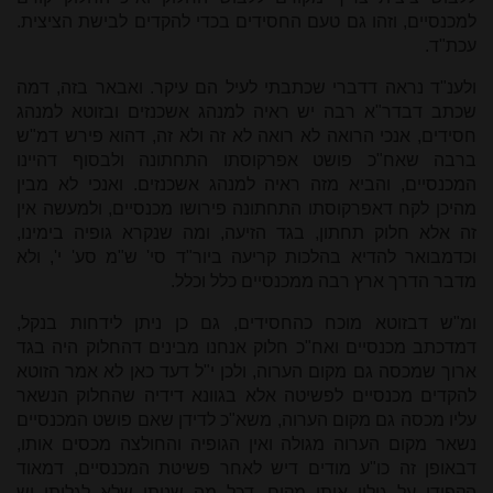
למכנסיים, וזהו גם טעם החסידים בכדי להקדים לבישת הציצית.
עכת"ד.
ולענ"ד נראה דדברי שכתבתי לעיל הם עיקר. ואבאר בזה, דמה
שכתב דבדר"א רבה יש ראיה למנהג אשכנזים ובזוטא למנהג
חסידים, אנכי הרואה לא רואה לא זה ולא זה, דהוא פירש דמ"ש
ברבה שאח"כ פושט אפרקוסתו התחתונה ולבסוף דהיינו
המכנסיים, והביא מזה ראיה למנהג אשכנזים. ואנכי לא מבין
מהיכן לקח דאפרקוסתו התחתונה פירושו מכנסיים, ולמעשה אין
זה אלא חלוק תחתון, בגד הזיעה, ומה שנקרא גופיה בימינו,
וכדמבואר להדיא בהלכות קריעה ביור"ד סי' ש"מ סע' י', ולא
מדבר הדרך ארץ רבה ממכנסיים כלל וכלל.
ומ"ש דבזוטא מוכח כהחסידים, גם כן ניתן לידחות בנקל,
דמדכתב מכנסיים ואח"כ חלוק אנחנו מבינים דהחלוק היה בגד
ארוך שמכסה גם מקום הערוה, ולכן י"ל דעד כאן לא אמר הזוטא
להקדים מכנסיים לפשיטה אלא בגוונא דידיה שהחלוק הנשאר
עליו מכסה גם מקום הערוה, משא"כ לדידן שאם פושט המכנסיים
נשאר מקום הערוה מגולה ואין הגופיה והחולצה מכסים אותו,
דבאופן זה כו"ע מודים דיש לאחר פשיטת המכנסיים, דמאוד
הקפידו על גילוי אותו מקום, דכל מה שניתן שלא לגלותו יש