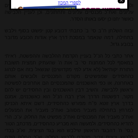
ולכן לסיכום, יש לנהוג לפשוט נעליים, גרביים, כובע גדול, בגדים
עליונים ואח"כ מכנסיים עליונים ותחתונים, וכן לעניין הלבישה
כאשר יחנו כן יסעו באותו הסדר.
ובזה השלחן ח"ב סי' ב' כתבתי דכובע קטן יפשוט בסוף וילבש
בתחילה, דמה שנאמר במסכת דרך ארץ אודות הכובע מדובר
בכובע גדול.
אחר כתבי כל הנ"ל בעניין הקדמת ההלבשה וההפשטה, ראיתי
במאסף לכל המחנות סי' ב' אות ה' שהעתיק תמצית תשובת
התורת יקותיאל (לא אדע למי מקדושים) שנשאל בזה אם לנהוג
כהחסידים שמפשיטים מקודם המכנסיים ולובשים אותם
באחרונה, או כפי האשכנזים שהמכנסיים הם אחרונים לפשיטה
וראשון ללבישה. והשיב דבין האשכנזים ובין החסידים יש להם
מקור, דפשטות הדרך ארץ רבה הנ"ל הוא כאשכנזים, אמנם
בדרך ארץ זוטא פ"ח מפורש כהחסידים, דשם איתא הכניסן
למרחץ בתחילה מעביר מסוהב ואח"כ מעביר את המנעלים
ואח"כ מעביר את המכנסיים ואח"כ מפשיט את החלוק. ע"כ. הרי
להדיא כהחסידים. ולמעשה הוא מכריע כהחסידים, מדכתב הטור
בסי' ח' דהבגד הראשון שילבש הוא בגד הציצית, וא"כ בכדי
ללבוש ציצית צריך מקודם ללבוש החלוק וא"כ החלוק קודם