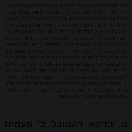
(ויש להסתפק כשהוא רוחץ בער"ש ויו"ט, ועיקר המצוה הוא פניו
ידיו ורגליו, ומצינו דמנהג תימן בנענועים לעשות מוליך ומביא
מעלה ומוריד ואח"כ מערב צפון ודרום בכדי שלא להפריד באמצע
מעיקר החיוב שהוא מוליך ומביא דהיינו מזרח ואח"כ מעלה מטה,
האם גם פה יש להקפיד לא להפריד מעיקר החיוב שהוא פניו ידיו
ורגליו ואח"כ כל גופו, ונראה דלא דמיא כלל, דראשית כל הלא
מנהגנו גם שם לא להקפיד בענייני הפסקה (דהיינו מנהג אשכנז
אבל למנהג האר"י באמת מזרח הולך ביחד עם מעלה מטה). ועוד
דלא דמיא כלל, דשם כל הנענועים היתרים על לפניו ומעלה ומטה
לעולם נשארים רק בבחינת מנהג, מה שאין כן כאן דמה שאמרו
פניו ידיו ורגליו הוא לפחות זה, אבל אם רוחץ כל גופו הוא יותר
למצוה, ואם כן לא הוי הפסק כלל דהוי כמצוה חדא, ועוד, דאפילו
הוי הפסק לא איכפת לן, דהתם מצות נענועים מצוותן בכך שיהיו
ביחד, משא"כ כאן אין שום איסור בין רחיצת ידיו לרגליו לעשות
איזה מלאכה או היסח הדעת, ופשוט).
ט.
בדינא דהטובל ב' פעמים