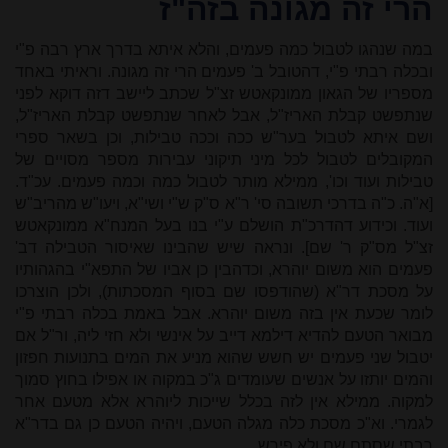
הרי זה מגונה בזה"ז
במה שנהגו לטבול כמה פעמים, והלא איתא בדרך ארץ רבה פ"י
ובכלה רבתי פ"י, דהטובל ב' פעמים הרי זה מגונה. וראיתי באחד
מספריו של הגאון ממונקאטש זצ"ל שכתב ליישב דזה דוקא לפני
שנתפשט קבלת האריז"ל, אבל לאחר שנתפשט קבלת האריז"ל,
ושם איתא לטבול בער"ש ככה וככה טבילות, וכן בשאר ספרי
המקובלים לטבול לכל מיני תיקוני עבירות מספר מסויים של
טבילות ועוד וכו', ממילא מותר לטבול כמה וכמה פעמים. עכ"ד.
[א"ה. כ"ה בדרכי תשובה סי' ר"א ס"ק ש"י ושי"א, ויעו"ש מהריב"ש
ועוד. וכידוע דהדרכ"ת הושלם ע"י בנו בעל המנח"א ממונקאטש
זצ"ל מס"ק ר' שם]. ונראה שיש שהבינו שאיסור הטבילה דב'
פעמים הוא משום יוהרא, וכדהבין כן אביו של התפא"י בהגהותיו
על מסכת דר"א (שהודפסו שם בסוף המסכתות), ולכן הוצרכו
לומר שכעת אין בזה משום יוהרא. אבל באמת בכלה רבתי פ"י
מבואר הטעם להדיא דילמא דייב על אינשי ולא חזי ליה, ור"ל אם
יטבול שני פעמים יש חשש שהוא מניע את המים בתנועות חפזון
והמים יותזו על אנשים שעומדים ג"כ במקוה או אפילו בחוץ סמוך
למקוה. ממילא אין לזה בכלל שייכות ליוהרא אלא מטעם אחר
לגמרי. וא"כ מסכת כלה מגלה הטעם, ויהיה הטעם כן גם בדר"א
רבתי שסתם שם ולא פירש.