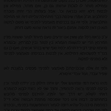
להתפשטות, ואם כן בכל מקום שמתפשט זהו תחילת התפשטותו
וממילא מותר לו לגלות ערוותו גם כן, ואם מותר, ממילא אין
לכסות דלא יהא כנראה וכו'. אבל בעלותו הרי יהיה מוכרח
להתלבש, וע"כ אמרו שיכסה כבר מתחילת עלייתו דזה הוי תחילת
התלבשותו. ולפי זה גם בכניסתו מאמצעי לפנימי או משם למקוה
הוא כן דאין לכסות. אמנם ביאור זה נראה שהוא מעט דוחק.
ע"כ נראה דכל זמן שאין אנו יודעים טעם מיוחד לנהר ששונה מדין
המרחץ הרי יש להשוות הגמרא בין לנהר ובין למרחץ, ובגמרא
סתמא קתני דבירידתו לא יכסה ואף שיש בנהר אנשים, ואם כן גם
בנד"ד לפשטותא דמילתא, אין לכסות בכניסתו מאמצעי לפנימי
ולא מפנימי למקוה.
ולפי זה אלה שבכניסתם מאמצעי לפנימי מכסים במגבת לאו
שפיר עבדי, ועוד עבדי איסורא.
מיהו נראה דמי שחושש אולי יש איזה חילוק בין ירידה לנהר ובין
כניסה לפנימי ורוצה להחמיר, ומצד שני לא רוצה לבוא לחומרא
דאתי לקולא, יש דרך ישר לפניו, להיכנס לפנימי מלובש
בתחתונים, דבזה אינו ניכר שמכסה מחמת הבושה אלא די"ל
דמחמת סיבה כל שהיא רוצה לגמור ההתפשטות בפנימי,, ובפרט
לפי מה שכתבו דיראה למעט עד כמה שאפשר להיות ערום א"כ