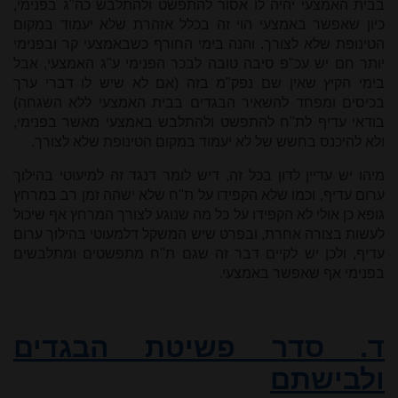
בבית האמצעי יהיה לו אסור להתפשט ולהתלבש כה"ג בפנימי,
כיון שאפשר באמצעי הוי זה בכלל אזהרת שלא יעמוד במקום
הטינופת שלא לצורך. והנה בימי החורף כשבאמצעי קר ובפנימי
יותר חם יש עכ"פ סיבה טובה לבכר הפנימי ע"ג האמצעי, אבל
בימי הקיץ שאין שם נפק"מ בזה (אם לא שיש לו דברי ערך
בכיסים ומפחד להשאיר הבגדים בבית האמצעי ללא השגחה)
בודאי עדיף לת"ח להתפשט ולהתלבש באמצעי מאשר בפנימי,
ולא להיכנס בחשש של לא יעמוד במקום הטינופת שלא לצורך.
מיהו יש עדיין לדון בכל זה, דיש לומר דנגד זה למיעוטי בהילוך
ערום עדיף, וכמו שלא הקפידו על ת"ח שלא ישהה זמן רב במרחץ
גופא כן אולי לא הקפידו על כל מה שנוגע לצורך המרחץ אף שיכול
לעשות בצורה אחרת, ובפרט שיש המשקל דלמעוטי בהילוך ערום
עדיף, ולכן יש לקיים דבר זה שגם ת"ח מתפשטים ומתלבשים
בפנימי אף שאפשר באמצעי.
ד.
סדר פשיטת הבגדים
ולבישתם