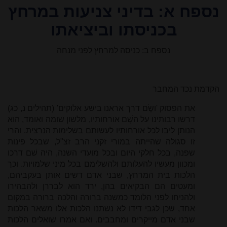
נספח א: בדיני צניעות במרחץ
בכניסתו וביציאתו
נספח ב: כניסה למרחץ לפני מנחה
הקדמת נכד המחבר
את הפסוק 'ושָׂם דרך אראנו בישע אלוקים' (תהילים נ, כג)
דרשו רבותינו על השָׁם אורחותיו, מלשון שומה ואומד, הוא
הנותן ליבו לכל אורחותיו לעשותם בשלימות הנרצית. והרי
זו סגולה שהייתה במורי זקני הרב זצ"ל, שבכל פינות
שפנה, בכל חלקי היום ובכל מועדי השנה, היה שׁם דרכו
ומכוון מעשיו להעלותם ולהשלימם בכל מיני שלמויות. וכך
הלכות בית המרחץ, שבני אדם דשים אותן בעקביהם,
ומעטים הם הבקיאים בהן, ירד הוא לבררן ולהבהירו
ולהניחו לפני הלומד כמשנה ברורה והלכה ברורה במקום
אחד, שכן לגבי דידו לא נשתנו הלכות אלו משאר הלכות
שבני אדם מייקרים ומחבבים. ואם אמרו שואלים הלכות