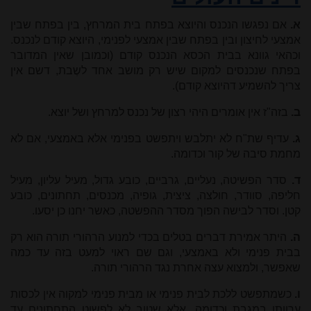
א.
אם נפגשו הנכנס והיוצא בפתח בית המרחץ, בין בפתח שבין
אמצעי לחיצון ובין בפתח שבין אמצעי לפנימי, היוצא קודם לנכנס.
וכהאי גוונא בבית הכסא הנכנס קודם (וכמובן שאין המדובר
בפתח שנכנסים למקום שיש רק מושב אחד לשֶבת, דשם אין
צריך להשמיע דהיוצא קודם).
ב.
בזה"ז אין אומרים היהי רצון של נכנס למרחץ ושל יוצא.
ג.
עדיף שת"ח לא יתלבש ויתפשט בפנימי אלא באמצעי, אם לא
מחמת סיבה של קור וכדומה.
ד.
סדר הפשיטה, נעליים, גרביים, כובע גדול, מעיל עליון, מעיל
חליפה, סוודר, חולצה, ציצית, גופיה, מכנסים, תחתונים, כובע
קטן. וסדר לבישה הפוך מסדר ההפשטה, כאשר יחנו כן יסעו.
ה.
היתר אמירת דברים בטלים בכדי למנוע הרהורי תורה הוא רק
בבית פנימי ולא באמצעי, וגם שם ראוי למעט בזה עד כמה
שאפשר, ולמצוא עצה אחרת נגד הרהורי תורה.
ו.
כשמתפשט ללכת לבית פנימי או מבית פנימי למקוה אין לכסות
ערוותו במגבת וכדומה, אלא שטוב לא לפשוט התחתונים עד