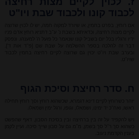
ז.
לכוין לקיים מצות רחיצה
לכבוד קונו ולכבוד שבת ויו"ט
אם רוחץ, בפרט בחמין, או שיורד למקוה חמה, יש לו לכוין שרוצה
לקיים מצות רחיצה, וכדאיתא בשבת נ' ע"ב דתניא רוחץ אדם פניו
ידיו ורגליו בכל יום בשביל קונו שנאמר כל פועל ה' למענהו. ונפסק
דבר זה להלכה בספר ההשלמה על שבת שם [פ"ד אות ד'].
ובערב שבת ויו"ט יכוין גם שרוצה לקיים רחיצה בחמין לכבוד
שויו"ט.
ח.
סדר רחיצת וסיכת הגוף
יזהר כשרוחץ לקיים דינא דגמרא, שכשהוא רוחץ וסך רוחץ תחילה
ראשו, ואח"כ יד ימינו, ושמאלו, וגופו, ורגל ימין ושמאלו.
ויש להקפיד על זה בין ברחיצה ובין בסיכת הסבון, דאף שהפשט
כשהוא סך ר"ל סך בשמן, מ"מ גם על סבון שייך סיכה. ועיין לקמן
בענין הקדמת ניגוב.