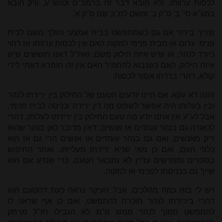
לכסות ערוותו, ולא הובא דבר זה ברמב"ם וטושו"ע, ורק הובא
במג"א סי' ב' ס"ק ב' ומשם למ"ב שם ס"ק א'.
וצריך בירור אם גם כשמתפשט בבית אמצעי והולך משם לבית
פנימי ערום או מבית פנימי למקוה האם אין לכסות ערוותו אז דהוי
כיורד לנהר, או שיש איזה חילוק משם, ואת"ל דאנו חוששים שיש
איזה חילוק, האם כשנבוא להחמיר האם אין זה חומרא דאתי לידי
קולא, דהרי ברדתו אסור לכסות.
והנה דא עקא, אם היינו יודעים הטעם של החילוק בין ירידתו לנהר
ובין בעלותו היה אפשר לשפוט מה דין ירידה וכניסה לבית פנימי,
אבל לע"ע אין אתנו יודע מה טעם החילוק בין ירידתו לעלותו, דהרי
לכאורה גם בנהר עומדים אז אנשים, דאין מדובר כאן בנהר שהוא
ריק מאנשים, ואם גם בנהר עומדים אז אנשים הרי גם אז הוא
כלפי העם, ואם כן מאי שניא ירידתו מעלייתו. ואחר החיפוש
בספרים ומפרשים עדיין לא נתבאר הטעם, כדי שנדע אם הוא
שייך גם בכניסתו לפנימי או למקוה.
ויש לי בזה כמה מהלכים, אבל העיקר נראה כעת דהטעם הוא
דהרי בירידתו לנהר מוכרח להתפשט, ואם כן אף שראוי לו
להתפשט סמוך לנהר ממש מ"מ לא הגבילו חז"ל מרחק