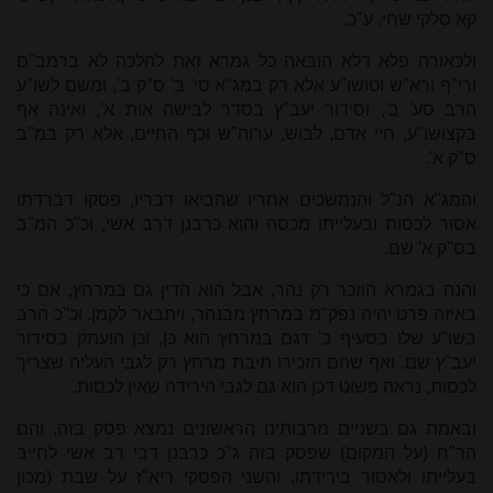
קא סלקי שחי. ע"כ.
ולכאורה פלא דלא הובאה כל גמרא זאת להלכה לא ברמב"ם
ורי"ף ורא"ש וטושו"ע אלא רק במג"א סי' ב' ס"ק ב', ומשם לשו"ע
הרב סע' ב', וסידור יעב"ץ בסדר לבישה אות א', ואינה אף
בקצושו"ע, חיי אדם, לבוש, ערוה"ש וכף החיים, אלא רק במ"ב
ס"ק א'.
והמג"א הנ"ל והנמשכים אחריו שהביאו דבריו, פסקו דברדתו
אסור לכסות ובעלייתו מכסה והוא כרבנן דרב אשי, וכ"כ המ"ב
בס"ק א' שם.
והנה בגמרא הוזכר רק נהר, אבל הוא הדין גם במרחץ, אם כי
באיזה פרט יהיה נפק"מ במרחץ מבנהר, ויתבאר לקמן. וכ"כ הרב
בשו"ע שלו בסעיף ב' דגם במרחץ הוא כן, וכן הועתק בסידור
יעב"ץ שם. ואף שהם הזכירו תיבת מרחץ רק לגבי העליה שצריך
לכסות, נראה פשוט דכן הוא גם לגבי הירידה שאין לכסות.
ובאמת גם בשניים מרבותינו הראשונים נמצא פסק בזה, והם
הר"ח (על המקום) שפסק בזה ג"כ כרבנן דבי רב אשי לחייב
בעלייתו ולאסור בירידתו, והשני הפסקי ריא"ז על שבת (מכון