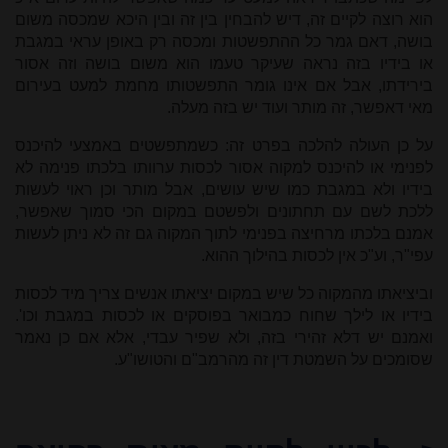
הוא רוצה לקיים זה, דיש להבחין בין זה ובין היכא שמכסה משום
בושה, דאם גמר כל ההתפשטות ומכסה רק באופן עראי במגבת
או בידיו בזה נראה שעיקר טעמו הוא משום בושה וזה אסור
בירידתו, אבל אם אינו גומר התפשטותו מחמת למעט בעירום
מאי דאפשר, זה מותר ועוד יש בזה מעלה.
על כן העולה להלכה בפרט זה: כשמתפשטים באמצעי להיכנס
לפנימי או להיכנס למקוה אסור לכסות ערוותו בלכתו פנימה לא
בידיו ולא במגבת כמו שיש עושים, אבל מותר וכן ראוי לעשות
ללכת לשם עם תחתונים ולפשטם במקום הכי סמוך שאפשר,
אמנם בלכתו מרחיצה בפנימי לתוך המקוה גם זה לא ניתן לעשות
עפי"ר, וע"כ אין לכסות בהילוך ההוא.
וביציאתו מהמקוה כל שיש במקום יציאתו אנשים צריך מיד לכסות
בידיו או לילך שחוח כמבואר בפוסקים או לכסות במגבת וכו'.
ואמנם יש דלא זהירי בזה, ולא שפיר עבדי, אלא אם כן נאמר
שסומכים על השמטת דין זה מהרמב"ם והטושו"ע.