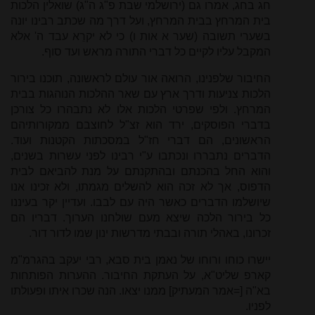
חג בחג, אמרו גם (ירושלמי שבת פ"ג ה"ג) שואלין הלכות
בית המרחץ בבית המרחץ, ועל דרך מה שכתב רבינו יונה
בשערי תשובה (שער א אות ו) כי לא יקרֵא עבד ה' אלא
המקבל עליו לקיים כל דברי התורה מראש ועד סוף.
החיבור שלפנינו, הרואה אור עולם לראשונה, תוכנו בירור
הלכות צניעות ודרך ארץ עם שאר ההלכות הנוהגות בבית
המרחץ. ולפי שפרטי הלכות אלו לא נתבהרו כל צורכן
בדברי הפוסקים, ירד הוא זצ"ל לחוצבם ממקורותיהם
הראשונים, הם דברי חז"ל במסכתות הקטנות ועוד.
הדברים נתבררו ונכתבו ע"י רבינו לפני עשרות בשנים,
והוא החל בהכנתם ובהתקנתם על מנת להביאם לבית
הדפוס, אך לא זכה הוא להשלים מגמתו, ולא זכינו אנו
שיושלמו הדברים כאשר היה עם לבבו. ועדיין יקר בעיננו
כל בירור הלכה שיצא מעם שולחנו הערוך. דבריו הם
זכרונו, באהלי תורה ובבתי מדרשות ינון שמו לדור דור.
יישרו כוחו ורוחו של נאמן בית סבא, רבי יעקב בהגרמ"מ
קארפ שליט"א, על העתקת החיבור. ההערות הפותחות
בא"ה [=אמר המעתיק] ממנו יצאו. הנה שכרו איתו ופעולתו
לפניו.