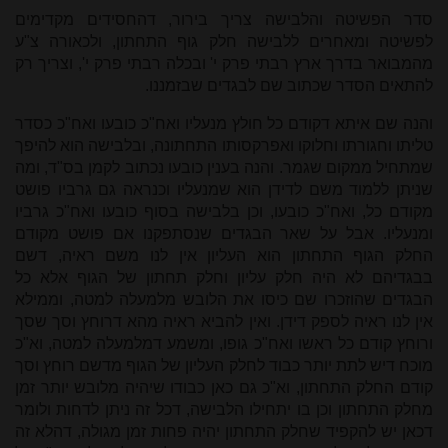
סדר הפשיטה והלבישה צריך בירור, דהחסידים מקדימים
לפשיטה ומאחרים ללבישה חלק גוף התחתון, ולכאורה צ"ע
מהמבואר בדרך ארץ רבתי פרק י' ובכלה רבתי פרק י', וצריך רק
להתאים הסדר שכתוב שם לבגדים שבזמננו.
והנה שם איתא דקודם כל חולץ מנעליו ואח"כ כובעו ואח"כ כסדר
טליתו וחגורתו וחלוקו ואפרקסותו התחתונה, ובלבישה הוא להיפך
שמתחיל ממקום שגמר. והנה בענין כובעו נכתוב לקמן בס"ד, ומה
שניתן ללמוד משם לדידן הוא שמנעליו וכנראה גם גרביו פושט
מקודם כל, ואח"כ כובעו, וכן בלבישה בסוף כובעו ואח"כ גרביו
ומנעליו. אבל על שאר הבגדים שנסתפקנו אם פושט מקודם
החלק הגוף התחתון הוא העליון אין לנו משם ראיה, דשם
בבגדיהם לא היה חלק עליון וחלק תחתון של הגוף אלא כל
הבגדים שהוזכרו שם כיסו את הלובש מלמעלה למטה, וממילא
אין לנו ראיה לספק דידן. ואין להביא ראיה מהא דרוחץ וסך שסך
ורוחץ קודם כל ראשו ואח"כ גופו, ומשמע דמלמעלה למטה, וא"כ
מוכח דיש לתת יותר כבוד לחלק העליון של הגוף מדשם רוחץ וסך
קודם החלק התחתון, וא"כ גם כאן כבודו שיהיה מלובש יותר זמן
מחלק התחתון וכן בו יתחילו הלבישה, דכל זה ניתן לדחות ולומר
דכאן יש להקפיד שחלק התחתון יהיה פחות זמן מגולה, דהלא זה