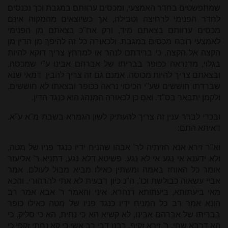
שמתפשטים בחדר האמצעי, ומכסים ערוותם במגבת וכך נכנסים
לחדר הפנימי לרחיצה וטבילה, אך כשיוצאים מהמקוה אינם
מכסים ערוותם בצאתם מיד, ורק אח"כ בצאתם מן הפנימי
לאמצעי רובם מכסים במגבת. ולכאורה כל זה להיפך מן הדין מן
הקצה אל הקצה, כי ברידתם לנהר או למרחץ צריך דוקא להיות
בגלוי, מדנראה ככופר בבריתו של אברהם אבינו ע"י שמכסה,
ובצאתם צריך להיות מכוסה. אמנם גם זה צריך להבין, דמאי שנא
שברדתו חוששים שע"י הכיסוי נראה ככופר ובצאתו לא חוששים,
ולקמן יתבאר בס"ד. ואם כן לכאורה המנהג הוא כנגד הדין.
ובכדי לברר ענין זה צריך להעתיק לשון הגמרא בשבת מ"א ע"א.
דאיתא התם:
וא"ר זירא אנא חזיתיה לר' אבהו שהניח ידיו כנגד פניו של מטה,
ולא ידענא אי נגע אי לא נגע. פשיטא דלא נגע, דתניא ר' אליעזר
אומר כל האוחז באמה ומשתין כאילו מביא מבול לעולם. אמר
אביי עשאוה כבולשת וכו', ה"נ כיון דבעית לא אתי להרהורי. והכא
מאי ביעתותא, ביעתותא דנהרא. איני והאמר ר' אבא אמר רב
הונא אמר רב כל המניח ידיו כנגד פניו של מטה כאילו כופר
בבריתו של אברהם אבינו, לא קשיא הא כי נחית, הא כי סליק, כי
הא דרבא שחי, ר' זירא זקיף, רבנן דבי רב אשי כי קא נחתי זקפי כי