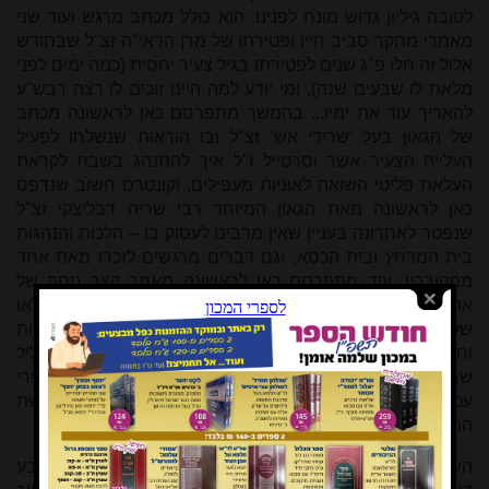
לטובה גיליון גדוש מונח לפנינו. הוא כולל מכתב מרגש ועוד שני
מאמרי מחקר סביב חייו ופטירתו של מרן הראי"ה זצ"ל שבחודש
אלול זה חלו פ"ג שנים לפטירתו בגיל צעיר יחסית (כמה ימים לפני
מלאת לו שבעים שנה), ומי יודע לְמה היינו זוכים לו רצה רבש"ע
להאריך עוד את ימיו... בהמשך מתפרסם כאן לראשונה מכתב
של הגאון בעל 'שרידי אש' זצ"ל ובו הוראות שנשלחו לפעיל
העלייה הצעיר אשר וסרטייל ז"ל איך להתנהג בשבת לקראת
העלאת פליטי השואה לאוניות מעפילים, וקונטרס חשוב שנדפס
כאן לראשונה מאת הגאון המיוחד רבי שריה דבליצקי זצ"ל
שנפטר לאחרונה בעניין שאין מרבים לעסוק בו – הלכות והנהגות
בית המרחץ ובית הכסא, וגם דברים מרגשים לזכרו מאת אחד
ממקורביו. עוד מתפרסם כאן לראשונה מאמר קצר נוסף של
אהובנו הבלתי נשכח הרב איתם הנקין הי"ד, שבסוכות זה ימלאו
שלוש שנים לעקידתו על קידוש השם, וכן בירורים בעניין מהות
וחשיבות ההכנות לקראת הימים הנוראים, בהלכות קידוש ליל
שבת ובמציאות רוח הקודש בימינו, ועוד תגובות והערות, מפרי
עטם של תלמידי חכמים וחוקרים ובני תורה מכל גווני הקשת
התורנית.
השבת קראנו את הפטרת 'רוני עקרה' שמהפטרות שבע