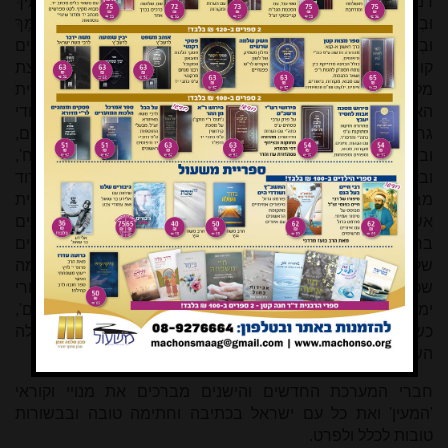
דנחמתא, ובה הפסוקים (ישעיהו נד ז-ח): בְּרֶגַע קָטֹן עֲזַבְתִּיךְ
וּבְרַחֲמִים גְּדֹלִים אֲקַבְּצֵךְ, בְּשֶׁצֶף קֶצֶף הִסְתַּרְתִּי פָנַי רֶגַע מִמֵּךְ
וּבְחֶסֶד עוֹלָם רִחַמְתִּיךְ, אָמַר גֹּאֲלֵךְ ה'. גם השנה כמו ברוב השנים
קוראים הפטרה זו בדיוק בשבוע שבו חל י"ז באלול, יום פריצת
מלחמת העולם השנייה בסוף שנת תרצ"ט (1/9/39), וראשית
האסון הגדול ביותר שקרה לעם היהודי מעולם. אולם ליהודי
גרמניה עצמה השואה התחילה למעשה כבר חודשים רבים קודם,
ובעוד כמה שבועות יחול יום הזיכרון למה שמכונה 'ליל הבדולח',
ובלשון מדויקת יותר 'ליל הפוגרום' או 'פוגרום נובמבר'. ד"ר דוד
מבכירי הספרייה הלאומית בירושלים מספר בגיליון זה על 'בית
אשכנז' בראשות מכובדנו פרופ' מאיר שורץ ועל מפעליו הברוכים
בחקר וגילוי ופרסום מה שקרה באמת באותו לילה ובימים
שלאחריו, וזה רחוק מאוד ממה שמקובל בציבור ואפילו ממה
שכתוב בספרי היסטוריה מכובדים. אשרינו מה טוב חלקנו שאחרי
ימים רבים של 'שצף קצף' אנו חיים כעת בתקופה של 'חסד עולם',
כשכל יום ברכותיו מרובות מחברו, כן יתן ה' וכן יוסיף עד לגאולה
השלמה שנזכה לה בקרוב. תחל שנה וברכותיה.
חברי המערכת החדשים והישנים מברכים את מנויי וקוראי
'המעין' ואת כל עם ישראל בכתיבה וחתימה טובה ובבשורות
טובות לכלל ולפרט.