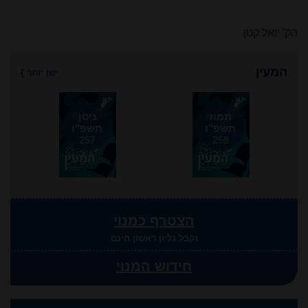
הק' יואל קטן
המעין
ישן יותר
}
תמוז
ניסן
תשפ"ו
תשפ"ו
257
258
הצטרף כמנוי
וקבל גליון ראשון חינם
חידוש המנוי