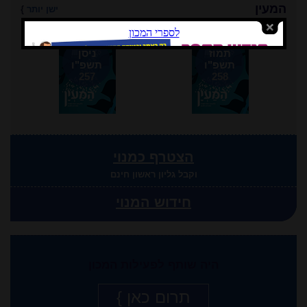
המעין
ישן יותר
}
תמוז
ניסן
תשפ"ו
תשפ"ו
257
258
הצטרף כמנוי
וקבל גליון ראשון חינם
חידוש המנוי
היה שותף לפעילות המכון
תרום כאן }