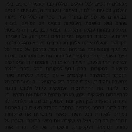
מפעלים חינוכיים לכל הגילים, כוללת כבר כעשרה כרכים בעיון
ההלכה, בסוגיות התלמוד, באמונה ובעבודת ה', בעניינים חינוכיים
ובביאורים של ספרים בתנ"ך ועוד. ספר זה כולל ט"ז שיחות
שהרב נשא בישיבתו העוסקות בענייני חג הפורים, בענייני
המגילה, במהות עמלק והמלחמה הנצחית בו, בעניין דרכי ביטול
גזירות ע"י עבודת הצדיקים בימים ההם ובזמן הזה, על השמחה
והקדושה שמעלה אותנו אליהן חג הפורים כשהוא נחגג כהלכתו,
על הגוף והנפש ומה שביניהם ועוד ועוד. כדרכם של ספרי 'טל
חיים' השונים, נוסף להקפדה על התוכן החשוב והמרומם בולטת
העריכה המהוקצעת, העימוד האומנותי, והמפתחות המפורטים
לנושאים ולמקורות, בהם נוסף למקורות חז"ל וספרי הנגלה
והנסתר והמחשבה הקלאסיים – גם הפניות לעשרות ספרי
מחשבה וחסידות, ואפילו לספר 'תיק גרמניא' – בו נעזר הרב טל
כדי לתאר את ההתייחסות העמלקית לגורל ולטבע בניגוד
להתייחסות האלוקית שלנו, כאשר מדהים לראות את הדמיון בין
התורות הנאציות לבין העקרונות העמלקיים, שבהם מלחמה לנו
מדור לדור. הספר מסתיים בהסבר ההבדל העצום בין השכרות
בפורים לשכרות בכל השנה, כאשר מובטחים אנו שהכוחות
הרוחניים בפורים, אצל מי שקידש את נפשו בתורה, יתגברו על
כוחות הטומאה וה'קליפות', והשכרות שלו לא תוריד אותו