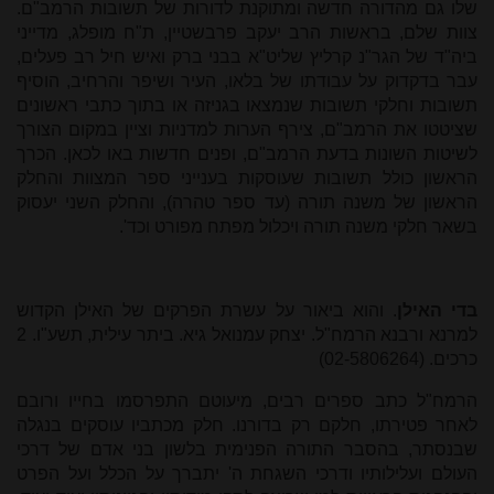
שלו גם מהדורה חדשה ומתוקנת לדורות של תשובות הרמב"ם.
צוות שלם, בראשות הרב יעקב פרבשטיין, ת"ח מופלג, מדייני
ביה"ד של הגר"נ קרליץ שליט"א בבני ברק ואיש חיל רב פעלים,
עבר בדקדוק על עבודתו של בלאו, העיר ושיפר והרחיב, הוסיף
תשובות וחלקי תשובות שנמצאו בגניזה או בתוך כתבי ראשונים
שציטטו את הרמב"ם, צירף הערות למדניות וציין במקום הצורך
לשיטות השונות בדעת הרמב"ם, ופנים חדשות באו לכאן. הכרך
הראשון כולל תשובות שעוסקות בענייני ספר המצוות והחלק
הראשון של משנה תורה (עד ספר טהרה), והחלק השני יעסוק
בשאר חלקי משנה תורה ויכלול מפתח מפורט וכד'.
בדי האילן
. והוא ביאור על עשרת הפרקים של האילן הקדוש
למרנא ורבנא הרמח"ל. יצחק עמנואל גיא. ביתר עילית, תשע"ו. 2
כרכים. (02-5806264
(
הרמח"ל כתב ספרים רבים, מיעוטם התפרסמו בחייו ורובם
לאחר פטירתו, חלקם רק בדורנו. חלק מכתביו עוסקים בנגלה
שבנסתר, בהסבר התורה הפנימית בלשון בני אדם של דרכי
העולם ועלילותיו ודרכי השגחת ה' יתברך על הכלל ועל הפרט