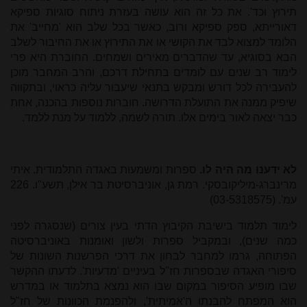
תירוץ וכד'. את כל זה הוא עושה בעזרת ניתוח סוגיות ספיקא
דאורייתא, ספק ספיקא ורוב, כאשר בכל שלב הוא 'מחייב' את
הלומד למצוא לבד את הקושי או את התירוץ או את החיבור לשלב
הבא בסוגיא, עד שהדברים מאירים ושמחים. החוברת היא פרי
לימוד רב שנים עם לומדים בתחילת דרכם, והרב המחבר מוכן
להעבירה לכל דורש ומבקש בתנאי שיעבור עליה כראוי, ובתקווה
שיפיק ממנה את התועלת הדרושה. חוברות נוספות בהכנה, אחת
כבר יצאה לאור בימים אלו. תורה לשמה, ללמוד על מנת ללמד.
לא ידענו מה היה לו.
ספרות ומשמעות באגדה התלמודית. איתי
מרינברג-מיליקובסקי. רמת גן, אוניברסיטת בר אילן, תשע"ו. 226
עמ'. (03-5318575)
לימוד תלמוד בישיבת הקיבוץ הדתי בעין צורים (שנסגרה לפני
כמה שנים), ובמקביל ספרות ולשון ואומנות באוניברסיטה
הפתוחה, גרמו למחבר לבחון את דרכי הפרשנות השונות של
סיפורי האגדה שבספרות חז"ל בעיניים 'מדעיות'. לדעתו ההקשר
שבו מופיע הסיפור במקום שבו הוא נמצא בתלמוד או במדרש
הוא המפתח להבנתו ה'אמיתית', ולהפנמת הכוונות של חז"ל