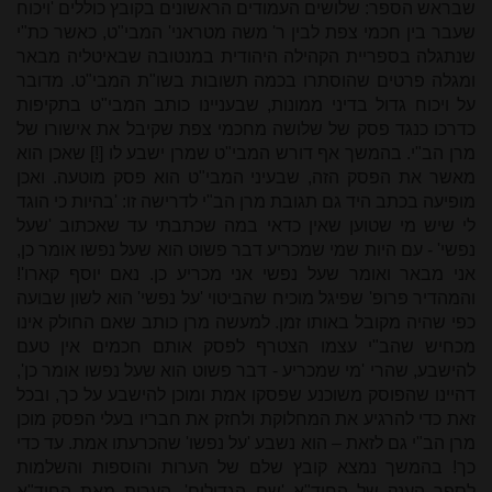
שבראש הספר: שלושים העמודים הראשונים בקובץ כוללים 'ויכוח
שעבר בין חכמי צפת לבין ר' משה מטראני' המבי"ט, כאשר כת"י
שנתגלה בספריית הקהילה היהודית במנטובה שבאיטליה מבאר
ומגלה פרטים שהוסתרו בכמה תשובות בשו"ת המבי"ט. מדובר
על ויכוח גדול בדיני ממונות, שבעניינו כותב המבי"ט בתקיפות
כדרכו כנגד פסק של שלושה מחכמי צפת שקיבל את אישורו של
מרן הב"י. בהמשך אף דורש המבי"ט שמרן ישבע לו [!] שאכן הוא
מאשר את הפסק הזה, שבעיני המבי"ט הוא פסק מוטעה. ואכן
מופיעה בכתב היד גם תגובת מרן הב"י לדרישה זו: 'בהיות כי הוגד
לי שיש מי שטוען שאין כדאי במה שכתבתי עד שאכתוב 'שעל
נפשי' - עם היות שמי שמכריע דבר פשוט הוא שעל נפשו אומר כן,
אני מבאר ואומר שעל נפשי אני מכריע כן. נאם יוסף קארו'!
והמהדיר פרופ' שפיגל מוכיח שהביטוי 'על נפשי' הוא לשון שבועה
כפי שהיה מקובל באותו זמן. למעשה מרן כותב שאם החולק אינו
מכחיש שהב"י עצמו הצטרף לפסק אותם חכמים אין טעם
להישבע, שהרי 'מי שמכריע - דבר פשוט הוא שעל נפשו אומר כן',
דהיינו שהפוסק משוכנע שפסקו אמת ומוכן להישבע על כך, ובכל
זאת כדי להרגיע את המחלוקת ולחזק את חבריו בעלי הפסק מוכן
מרן הב"י גם לזאת – הוא נשבע 'על נפשו' שהכרעתו אמת. עד כדי
כך! בהמשך נמצא קובץ שלם של הערות והוספות והשלמות
לספר הענק של החיד"א 'שם הגדולים', הערות מאת החיד"א