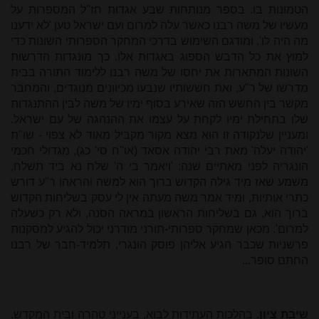
הטמונות בו. בספר מנותחות שבע אגדות חז"ל המספרות על
מעשיו של משה רבנו כאשר עלה למרום ועם ישראל טען 'לא ידענו
מה היה לו', ומודגם השימוש בדרכי המחקר הספרותי השונות כדי
למוץ את כל הדבש הספוג באגדות אלו. כך מונגדות הדרשות
השונות המתארות את יחסו של משה רבנו ללימוד התורה בבית
מדרשו של ר"ע, ואת חששותיו שנבעו מכיוונים מנוגדים, והמחבר
מקשר בין החשש הזה שאירע בסוף ימיו של משה לבין ההתנגדות
שלו בתחילת ימיו לקחת על עצמו את ההנהגה של עם ישראל.
ומעניין שלנקודה זו הוא מצא מקור מקביל מאוד לא צפוי - שו"ת
'יהודה יעלה' מאת רבי יהודה אסאד (או"ח סי' כג), מגדולי חכמי
הונגריה לפני מאתיים שנה: 'ויאמר בי ה' שלח נא ביד תשלח,
משמע שאז מיד גילה הקדוש ברוך הוא למשה והראהו ר"ע דורש
כתרי אותיות, ומיד אמר משה מעתה אין לי עסק בשליחות הקדוש
ברוך הוא, גם בשליחות הראשון במראה הסנה, ולא רק כשעלה
למרום'. מכאן שמחקר ספרותי-תורני מודרני יכול להגיע למסקנות
פרשניות שכבר הגיע אליהן פוסק הונגרי, תלמיד-חבר של רבנו
החתם סופר...
שיבת ציון.
בהלכות העתידות לבוא, בענייני טהרה ובית המקדש.