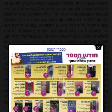
העטרה עצמו). הרב והכותב המוכשר אבישי גרינצייג מיד-בנימין
מעלה על הכתב חלק מעבודתו הרחבה בנושא צהבת במילה, וגם
הוא מסיק שתינוק בריא לאחר הריון מלא ותקין אין צורך להחמיר
ולהימנע מלמולו גם כאשר הוא נראה מעט צהוב והבילירובין שלו
גבוה מהרגיל, כל עוד לא מגיעים למספרים גבוהים וחריגים. הוא
גם מסתייג מההגדרות המקובלות 'צהבת פיסיולוגית' ו'צהבת
פתולוגית', ומציע לעבור לשמות אחרים – מצב של עודף בילירובין
(שהוא אינו קובע במאמרו מסמרות מאיזו כמות בילירובין הוא
נקבע), של עודף בילירובין חמור (מעל 20 מיליגרם\אחוז), ושל
עודף בילירובין קיצוני (מעל 25 מיליגרם\אחוז). בסקירה הקצרה
הזו הוא כמעט שלא נוגע בהבדל המהותי שבין 'חולה' שבגזירת
חכמים אין מלים אותו, ויתכן לומר ש'חולה' לעניין זה הוא כל תינוק
שנראה חריג מבני גילו גם אם אינו 'חולה' ממש, לבין דינו של
שמואל שממתינים שבעה ימים מעת לעת אחרי הבראת החולה
ורק אז מלים אותו – שבו מדובר בוודאות רק במי שהיה חולה
'ממש'. עוד נידונים גדרי מצות ביקור חולים במצב של מחלה
מדבקת, היחס לחולה שיצרו תוקפו לעבור עבירה מסוימת, הגדר
ההלכתי של עדות מומחה רפואי בבית דין (קביעת מציאות ולא
עדות), ופסק דין מבית הדין הרבני בבאר שבע בדבר זכותם של
ילדים-לעתיד שעתה הם ביציות מופרות שעדיין לא הוחזרו לרחם