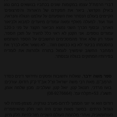
דברי הרמח"ל עצמו במקומות שונים בכתביו בנושאים בהם נגע
ב'אילן הקדוש', ביאר את תפקידם של ה'אורות' וה'פרצופים'
הקיימים בעולם הנסתר ואת השפעתם על עולמנו הנגלה והנראה,
ועוד ועוד. למעלה מאלף ומאה עמודים מיועדים למבוא ולביאור
הארוך, ובסוף הכרך השני נמצא הביאור הקצר על פני כ-120
עמודים נוספים. אני הקטן לא ראוי כלל להעיד על תוכן הספר,
אומר רק שלא אחד מהמסכימים החשובים על הספר השתמש
בהסכמתו בביטוי 'לא בא כבושם הזה'... לא נשאר אלא לברך את
המחבר החשוב שימשיך לעמול בתורה ולהרוות את לומדיה
בפירותיו המתוקים בנגלה ובנסתר.
ספר משה ידבר.
שאלות ותשובות ופסקים וחידושי דינים כסדר
הרמב"ם, מאת רבי משה ישראל זצ"ל אב"ד ק"ק רודוס. עורכים:
בועז מרדכי, חננאל קטן, יואל קטן. שעלבים, מכון שלמה אומן,
תשע"ו. 53+תקלח עמ'. (08-9276664)
רודוס הוא אי יווני הסמוך לדרום-מערב טורקיה, מצפון-מזרח לאי
הגדול כרתים. במשך מאות שנים היה האי חלק מהאימפריה
העותומאנית, ואחרי מלחמת העולם השנייה חזר להיות חלק מיוון.