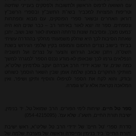
עם השוואה לדפוס הראשון ולתשובות ולפסקים בענייני שחיטה
וטריפות המצויות למכביר בשו"ת התשב"ץ ובספרי הרשב"ץ
דוראן האחרים ובשאר ספרי הפוסקים, עם מבוא ומפתחות
ונספחים. ספר זה יוצא לאור באיחור רב – כבר שנים הוא היה
'כמעט מוכן', ומסיבות שונות נדחתה הוצאתו לאור שוב ושוב. יתכן
שאחת הסיבות לכך היא שחלק משמעותי מחלקִי בההדרה עשיתי
בביתי בישוב נצרים החסום והמופגז בקיץ שלפני הגירוש בשנת
תשס"ה, ויתכן שכאב הגירוש והצער על נצרים ועל תושביה
הנפלאים גרמו לכך שבאופן לא-מודע נכנס הספר 'למגרה' למשך
כמה שנים, עד שבא ידידי הרב אברהם יעקב גולדמינץ שליט"א,
מוותיקי החוקרים במכון שלמה אומן שבין השאר הוסמך כשוחט
ובודק, והוא לקח את הספר לטיפולו והוסיף ותיקן ושיפר, ואין
המלאכה נקראת אלא ע"ש גומרהּ.
ספר טל חיים.
שיחות לימי הפורים. הרב שמואל טל. יד בנימין,
ישיבת תורת החיים, תשע"ו. שלא עמ'. (054-4215095)
סדרת ספרי 'טל חיים' של ידידי הרב טל שליט"א, ראש ישיבת
'תורת החיים' ביד בנימין ומייסדה וראשה של מערכת שלמה של