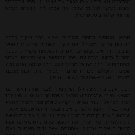
ממדרגתו ולא תביא אותו לבזות את עצמו. אין ספק שהדברים
נכונים בעיקר לכל מי שהכין את עצמו לימי הפורים בעזרת
שיחותיו של הרב טל שליט"א.
מבוא והוספות לספרי מהרי"ל.
מבוא רחב ומקיף לספרי
תשובות ומנהגי מהרי"ל. עם ליקוט תשובות ומנהגים נוספים
מרבינו, חידושים וביאורים, אגרות והשלמות מקוריות לספרי
מהרי"ל. נלקטו ונערכו עם שינויי נוסחאות, ציוני מקורות, הערות
ומפתחות ע"י הרב ישראל מרדכי פלס והרב שלמה יהודה הכהן
שפיצר. ירושלים, מכון ירושלים – מפעל תורת חכמי אשכנז,
תשע"ו. 416+35+שכו עמ'. (02-6510627)
רבינו יעקב ב"ר משה הלוי מולין נולד לאביו שהיה ראש חכמי
מגנצא (מיינץ שבגרמניה) כנראה בשנת קכ"ג (1363). הוא למד
תורה מפי אביו ואחיו הגדול ר' יקותיאל זלמן ועוד מחכמי מגנצא,
ובערך בגיל י"ז עבר ללמוד בישיבה שבעיר וירונה שבצפון איטליה
שבראשה עמד בן דודו ר' משה נוימרק, וזה נתן לו את בתו לאשה,
ונולדו לו ממנה כמה ילדים. אחרי כעשר שנים התגרש ממנה ועבר
ללמוד בישיבות גרמניה ואוסטריה ואצל גדולי הארצות האלו,