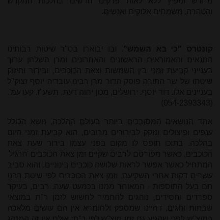
מחדש ומפיץ ללא לאות פרקים חדשים בהלכות המקדש
והטהרה, משמחים אלוקים ואנשים.
קונטרס "כי בא הש
מש".
ובו יבוארו בס"ד שיטות רבותינו
התנאים והאמוראים הראשונים והאחרונים ומרן השלחן ערוך
בענייני קביעת זמני בין השמשות וצאת הכוכבים, ובירור וחיזוק
שיטתו של שר התורה פוסק הדור מרן רבינו עובדיה יוסף זצוק"ל
בעניינים אלו. דוד יוסף. ירושלים, מכון יחוה דעת, תשע"ז. קעו עמ'.
(054-2393343)
אחד הנושאים המסובכים ביותר בעולם ההלכה, נושא הכולל
ענפים ופיצולים ונזקק לבירורים מרובים, הוא קביעת זמני היום
בהלכה. בתוכו תופס לו מקום בפני עצמו בירור שעת צאת
הכוכבים, כאשר מפורסם לרבים שקיים זמן צאת הכוכבים 'הרגיל'
המתחיל כאשר אפשר לראות שלושה כוכבים בינוניים, והוא סביב
עשרים דקות אחרי השקיעה, וזמן צאת הכוכבים לפי שיטת רבנו
תם בעל התוספות - המאוחר ממנו בכמעט שעה. רבים, בעיקר
ספרדים וחסידים, נוהגים להחמיר לחשוש לזמן ר"ת במוצאי
שבתות וחגים, דהיינו שמספק ולחומרא אין הם עושים מלאכה
במוצ"ש לפני שהגיע גם זמן מוצ"ש לפי ר"ת; אולם אין זה המנהג