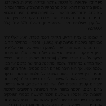
ספר יבין שמועה.
על הלכות שחיטה ובדיקה וטריפות. מאת רבנו
שמעון ב"ר צמח דוראן זצ"ל מחבר שו"ת התשב"ץ. מהודר ומתוקן
ע"פ כתבי יד והדפוס הראשון, ועם הערות וציונים והפניות ומבוא
ונספחים ומפתחות. עורכים: הרב אברהם יעקב גולדמינץ והרב
יואל קטן. שעלבים, מכון שלמה אומן, תשע"ו. 379 עמ'. (08-
9276664)
ר' שמעון בן צמח דוראן, מגדולי חכמי ספרד, הגיע לאלג'יריה
ממיורקה בעקבות פרעות קנ"א (1391), והפך
–
בתחילה ליד בן
דורו המבוגר ממנו הריב"ש
–
לפוסק הראשי של יהודי אלג'יריה
וצפון אפריקה במחצית הראשונה של המאה הט"ו. התפרסם
בעיקר על שם ספרו תשב"ץ [=תשובות שמעון בן צמח], שיצא
לאור מחדש במהדורה שלמה ומתוקנת בחמישה כרכים ע"י מכון
שלמה אומן, אך הוא חיבר ספרים רבים נוספים. אחד מהם הוא
הספר 'יבין שמועה', ביאור מפורט על הלכות שחיטה, בדיקה
וטריפות, שיצא לאור לראשונה בליוורנו בשנת תק"ד (עם כמה
חיבורים קטנים נוספים שלו ושל בנו הרשב"ש), ומאז בדפוסי
צילום רבים. הספר מהווה אחד המקורות החשובים להלכות
חשובות אלו, ופסקיו משוקעים הלכה למעשה בספרי הפוסקים
העוסקים בשחיטה וטריפות. 'מכון שלמה אומן' הוציא לאור עתה
את ספר 'יבין שמועה' במהדורה שלמה ומתוקנת ע"פ כתבי יד,