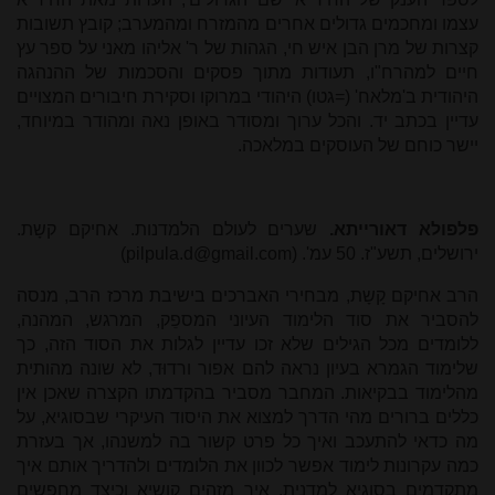
עצמו ומחכמים גדולים אחרים מהמזרח ומהמערב; קובץ תשובות
קצרות של מרן הבן איש חי, הגהות של ר' אליהו מאני על ספר עץ
חיים למהרח"ו, תעודות מתוך פסקים והסכמות של ההנהגה
היהודית ב'מלאח' (=גטו) היהודי במרוקו וסקירת חיבורים המצויים
עדיין בכתב יד. והכל ערוך ומסודר באופן נאה ומהודר במיוחד,
יישר כוחם של העוסקים במלאכה.
פלפולא דאורייתא.
שערים לעולם הלמדנות. אחיקם קשָת.
ירושלים, תשע"ז. 50 עמ'. (
pilpula.d@gmail.com
)
הרב אחיקם קָשָת, מבחירי האברכים בישיבת מרכז הרב, מנסה
להסביר את סוד הלימוד העיוני המספֵק, המרגש, המהנה,
ללומדים מכל הגילים שלא זכו עדיין לגלות את הסוד הזה, כך
שלימוד הגמרא בעיון נראה להם אפור ורדוּד, לא שונה מהותית
מהלימוד בבקיאות. המחבר מסביר בהקדמתו הקצרה שאכן אין
כללים ברורים מהי הדרך למצוא את היסוד העיקרי שבסוגיא, על
מה כדאי להתעכב ואיך כל פרט קשור בה למשנהו, אך בעזרת
כמה עקרונות לימוד אפשר לכוון את הלומדים ולהדריך אותם איך
מתקדמים בסוגיא למדנית, איך מזהים קושיא וכיצד מחפשים