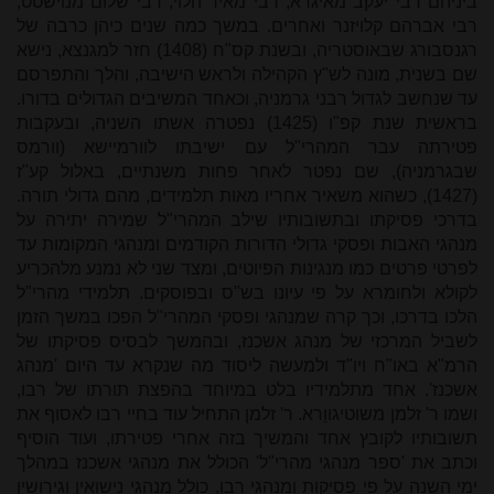
ביניהם רבי יעקב מאיגרא, רבי מאיר הלוי, רבי שלום מנוישטט,
רבי אברהם קלויזנר ואחרים. במשך כמה שנים כיהן כרבה של
רגנסבורג שבאוסטריה, ובשנת קס"ח (1408) חזר למגנצא, נישא
שם בשנית
,
מונה לש"ץ הקהילה ולראש הישיבה, והלך והתפרסם
עד שנחשב לגדול רבני גרמניה, וכאחד המשיבים הגדולים בדורו.
בראשית שנת קפ"ו (1425) נפטרה אשתו השניה, ובעקבות
פטירתה עבר המהרי"ל עם ישיבתו לוורמיישא (וורמס
שבגרמניה), שם נפטר לאחר פחות משנתיים, באלול קע"ז
(1427), כשהוא משאיר אחריו מאות תלמידים, מהם גדולי תורה.
בדרכי פסיקתו ובתשובותיו שילב המהרי"ל שמירה יתירה על
מנהגי האבות ופסקי גדולי הדורות הקודמים ומנהגי המקומות עד
לפרטי פרטים כמו מנגינות הפיוטים, ומצד שני לא נמנע מלהכריע
לקולא ולחומרא על פי עיונו בש"ס ובפוסקים. תלמידי מהרי"ל
הלכו בדרכו, וכך קרה שמנהגי ופסקי המהרי"ל הפכו במשך הזמן
לשביל המרכזי של מנהג אשכנז, ובהמשך לבסיס פסיקתו של
הרמ"א באו"ח ויו"ד ולמעשה ליסוד מה שנקרא עד היום 'מנהג
אשכנז'. אחד מתלמידיו בלט במיוחד בהפצת תורתו של רבו,
ושמו ר' זלמן משוטיגווֵרא. ר' זלמן התחיל עוד בחיי רבו לאסוף את
תשובותיו לקובץ אחד והמשיך בזה אחרי פטירתו, ועוד הוסיף
וכתב את 'ספר מנהגי מהרי"ל' הכולל את מנהגי אשכנז במהלך
ימי השנה על פי פסיקות ומנהגי רבו, כולל מנהגי נישואין וגירושין