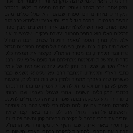
וההנהגות הראויות למי שרוצה לתקן מידותיו והגיונותיו ועוד ועוד,
וחלק אחר וניכר מכתביו עוסק בתורה הפנימית בלשון הנסתר
המקורית. מיוחדים הם ספריו שבהם הוא כולל כללים מהם
נובעים הפרטים, והחכם הגדול רבי יוסי אביב"י שליט"א כבר מנה
וספר אותם ואת השתלשלויותיהם. אחד החשובים מבין ספרי
הכללים האלו הוא הספר המכונה 'עשרה פרקים', שלמעשה אינו
אלא חלק מתוך הספר 'מאמר הוויכוח' שכתבו רבנו הרמח"ל
כאשר היה רק בן כ"ה שנים, בעיצומה של תקופת הפולמוס הגדול
נגדו ונגד תלמידיו, ובו מסדר הרמח"ל בקיצור את תמצית כללי
סדר השתלשלות העולמות מתחילתם ועד סופם על פי גילויי רבנו
האר"י הקדוש, שעל ידם ניתן להגיע להבנה אמיתית של עומק
כתבי האר"י ותלמידיו. המחבר הרב גיא שליט"א משמש כבר
כעשרים שנה כאברך מתמיד ולמדן בישיבות ובכוללים, ובשעות
שאינן לא מן היום ולא מן הלילה זכה להעמיק גם בתורת הנסתר
בכתבי המקובלים השונים. אחרי שעמל בעצמו ועם רבותיו
בתורה זו הגיע למסקנה נכונה שעזר רב יהיה למתחילים להיכנס
לחוכמת האמת אם יתן להם סולם כדי לסייע להם בטיפוסיהם
הראשונים על ההר הגדול הזה, ולכן חיבר ביאור קצר שיאיר
ויסביר את דברי הרמח"ל הקצרים בחיבור קטן וחשוב ויסודי זה.
כן הוסיף ביאור ארוך, שבו חשף את מקורותיו של הרמח"ל,
הבהיר את הסבריו לסתירות-לכאורה בכתבי האר"י, הישווה בין