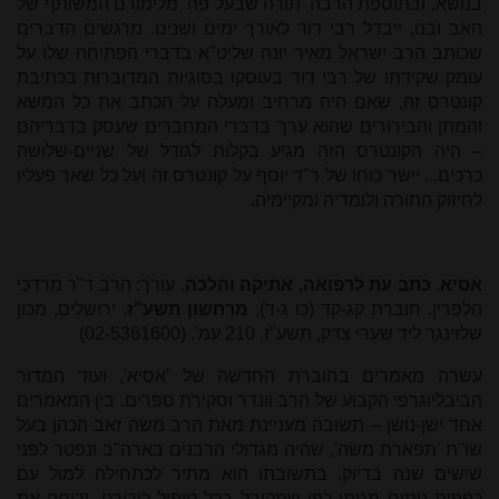
בנושא, ובתוספת הרבה 'תורה שבעל פה' מלימודם המשותף של
האב ובנו, ייבדל רבי דוד לאורך ימים ושנים. מרגשים הדברים
שכותב הרב ישראל מאיר יונה שליט"א בדברי הפתיחה שלו על
עומק שקידתו של רבי דוד בעוסקו בסוגיות המדוברות בכתיבת
קונטרס זה, שאם היה מרחיב ומעלה על הכתב את כל המשא
והמתן והבירורים שהוא ערך בדברי המחברים שעסק בדבריהם
– היה הקונטרס הזה מגיע בקלות לגודל של שניים-שלושה
כרכים... יישר כוחו של ר"ד יוסף על קונטרס זה ועל כל שאר פעליו
לחיזוק התורה ולומדיה ומקיימיה
.
אסיא. כתב עת לרפואה, אתיקה והלכה
. עורך: הרב ד"ר מרדכי
הלפרין. חוברת קג-קד (כו ג-ד),
מרחשון תשע"ז
. ירושלים, מכון
שלזינגר ליד שערי צדק, תשע"ז. 210 עמ'. (02-5361600)
עשרה מאמרים בחוברת החדשה של 'אסיא', ועוד המדור
הביבליוגרפי הקבוע של הרב וונדר וסקירת ספרים. בין המאמרים
אחד ישן-נושן – תשובה מעניינת מאת הרב משה זאב הכהן בעל
שו"ת 'תפארת משה', שהיה מגדולי הרבנים בארה"ב ונפטר לפני
שישים שנה בדיוק. בתשובתו הוא מתיר לכתחילה למול עם
כפפות ניתוח מגומי כפי שמקובל בכל טיפול כירורגי, ודוחה את