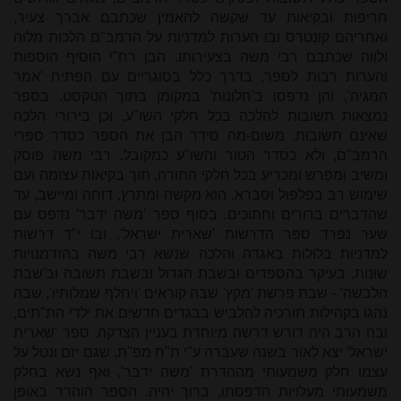
חריפות ובקיאות עד שקשה להאמין שכתבם אברך צעיר,
ואחריהם קונטרס ובו הערות למדניות על הרמב"ם הלכות מלוה
ולווה שכתבם רבי משה בצעירותו. הבן רח"י הוסיף הוספות
והערות רבות לספר, בדרך כלל בסוגריים עם הפתיח 'אמר
המגיה', והן נדפסו ב'חלונות' במקומן בתוך הטקסט. בספר
נמצאות תשובות להלכה בכל חלקי השו"ע, וכן בירורי הלכה
שאינם תשובות. משום-מה סידר הבן את הספר כסדר ספרי
הרמב"ם, ולא כסדר הטור והשו"ע כמקובל. רבי משה פוסק
ומשיב ומפרש ומכריע בכל חלקי התורה, תוך בקיאות עצומה ועם
שימוש רב בפלפול וסברא. הוא מקשה ומתרץ, דוחה ומיישב, עד
שהדברים ברורים וחתוכים. בסוף ספר 'משה ידבר' נדפס עם
שער נפרד ספר הדרשות 'שארית ישראל', ובו י"ד דרשות
למדניות בלולות באגדה והלכה שנשא רבי משה בהזדמנויות
שונות, בעיקר בהספדים ובשבת הגדול ובשבת תשובה וב'שבת
הלבשה' - שבת פרשת 'מקץ' שבה קוראים 'ויחלף שמלותיו', שבה
נהגו בקהילות תורכיה להלביש בבגדים חדשים את ילדי הת"תים,
ובה הרב היה דורש דרשה מיוחדת בעניין הצדקה. ספר 'שארית
ישראל' יצא לאור בשנה שעברה ע"י ת"ח מפ"ת, שגם יזם ונטל על
עצמו חלק משמעותי מההדרת 'משה ידבר', ואף נשא בחלק
משמעותי מעלויות הדפסתו, ברוך יהיה. הספר הוהדר באופן