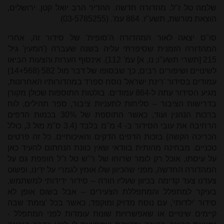
שלמה טל ז"ל. מהדורה חדשה. ההדיר הרב יואל קטן. ירושלים,
הוצאת מורשת, תשע"ז. 864 עמ'. (03-5785255)
סו"ס יצאה לאור המהדורה ה'סופית' של סידור זה, אחרי
המהדורה הזמנית שסיפרתי עליה בשנה שעברה ('המעין' גיל'
215 [תשרי תשע"ו; נו, א] עמ' 112). אינסוף הערות והצעות הביאו
לשינויים ושיפורים רבים, כך שבסופו של דבר מול 582 (14+568)
עמודים בסידור 'רינת ישראל' נוסח ספרד במהדורותיו האחרונות,
מגיע הסידור עתה ל-864 עמודים. בולטות התוספות שכולן מקורן
בדרישות הציבור – סליחות לתעניות ציבור, ספר תהילים, לוח
ברכות הנהנין ועוד, כאשר התוספת של 30% בכמות הדפים
הרחיבה את עובי הסידור ב- 4 מ"מ בלבד (3.4 ס"מ מול 3, כולל
הכריכה הקשה) בזכות הדפים הדקים והאיכותיים. כל זה פרטים
טכניים. מבחינה מהותית בוודאי שאין כוונת הנחתום להעיד כאן
על עיסתו, אוכל רק לומר שרוחו של ר"ש טל ז"ל חופפת גם על
המהדורה החדשה, מפני שהכיוון שלו אוּמץ לגמרי על ידינו, ופשוט
צעדנו צעד קדימה בכיוון שעליו הורה – סידור ידידותי למשתמש,
בעיקר למתפלל והמתפללת הצעירים – אבל בשום אופן לא
סידור 'ילדותי', עם נוסח מדויק ומוקפד, כאשר בכל 'צומת' שבה
קיימים שינויים או שאפשרויות שונות עומדות לפני המתפלל -