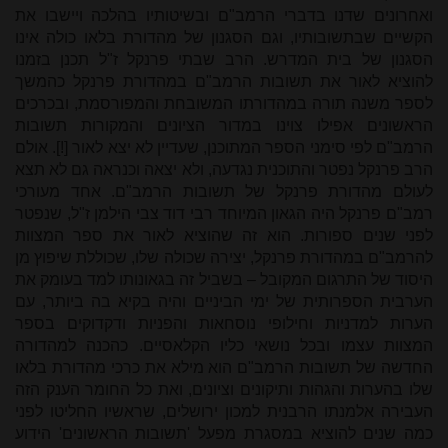
ואחרונים שדנו בדברי הרמב"ם ובשיטותיו בהלכה ויישבו את
הקשיים שבתשובותיו, וגם הסגנון של מהדורת בלאו כולה אינו
הסגנון של בית המדרש. הרב שבתי פרנקל ז"ל תכנן בזמנו
להוציא לאור את תשובות הרמב"ם במהדורת פרנקל כהמשך
לספר משנה תורה במהדורתו המשובחת והמפורסמת, ובכרכים
הראשונים אפילו צוינו במדור הציונים והמקורות תשובות
הרמב"ם לפי סימני הספר המתוכנן, שעדיין לא יצא לאור [!]. אולם
הרב פרנקל נפטר והתוכנית נגדעה, ולא יצאה וכנראה גם לא תצא
לעולם מהדורת פרנקל של תשובות הרמב"ם. אחד מעורכי
רמב"ם פרנקל היה הגאון המיוחד רבי דוד צבי הילמן ז"ל, שנפטר
לפני שנים ספורות. הוא זה שהוציא לאור את ספר המצוות
להרמב"ם במהדורת פרנקל, יצירה שכולה שלו, שכוללת שיפוץ מן
היסוד של התרגום המקובל – בשביל זה בגאונותו למד בעומק את
הערבית הספרותית של ימי הביניים והיה בקיא בה ביותר, עם
הערות למדניות וחילופי נוסחאות והפניות ודקדוקים בספר
המצוות עצמו ובכל נושאי כליו הקלאסיים. כהכנה למהדורה
החדשה של תשובות הרמב"ם הוא מילא את כרכי מהדורת בלאו
שלו בהערות והגהות ותיקונים וציונים, ואת כל החומר הענק הזה
העבירה אלמנתו הרבנית למכון ירושלים, שראשיו החליטו לפני
כמה שנים להוציא במסגרת מפעל 'תשובות הראשונים' הידוע