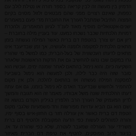
הדמיון בין מעשה זה לבין קריאה בספר תורה או נטילת לולב עם
כפפות, שאינם רצויים מפני שהם מבטאים זלזול מסוים בקיום
המצוה. התיבול שמתבל העורך את החוברת מדי פעם במאמרים
ישנים-אקטואליים מוסיף מאוד לענ"ד לגיוון המאמרים, ולהכרת
דמויות הלכתיות שכבר נשכחו כמעט. עוד בעניין מילה בחוברת –
דיון אם יש צורך בהטפת דם ברית כאשר המילה נעשתה בזמן
מתאים הלכתית למקומה ולזמנה ולעושיה, אך זמן שבדיעבד אינו
מתאים לדעתו העכשווית של בעל-הברית; כמו למשל מי שהוריו
גרו במקום שבו נהגו להחשיב גם את הדקות הראשונות שלאחר
השקיעה כיום, והוא נימול בהתאם לאחר שמונה ימים, ועכשיו הוא
סובר שזה היה כבר לילה, ולכן למעשה הוא נימול בשביעי!
למסקנה המילה נעשתה אז בהתאם להלכה, ולכן אין מקום
להחמיר ולחשוש שבדיעבד האדם לא נימול בזמנו, גם אם עתה
דעתו ההלכתית שונה משל אבותיו. מאמר זה הוא תגובה והמשך
לדיון המעמיק של העורך הרב הלפרין בגיליון הקודם בנושא זה
(שם הוא גם הביא עדויות מפורשות וחד-משמעיות שלגבי מקום
הטפת דם ברית כאשר אין עורלה חזר בו החזון-איש בסוף ימיו,
והורה למוהלים לעשות כפי הדעה המקובלת ולהטיף דם ברית
משרידי עור העורלה שמעבר לעטרה, שלא כפי שהורה עד אז,
בניגוד לרוב הפוסקים, להטיף את טיפת דם הברית מאיזור