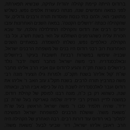
ברודוס הייתה קיימת קהילה יהודית עתיקה, שבשיא תפארתה,
לפני כמאה וחמישים שנה, מנתה כעשרת אלפים נפש, כשליש
מתושבי האי, ולהם בתי כנסת ומוסדות תורה ורבנים גדולים, עד
שהקהילה כונתה 'ירושלים הקטנה'. במאה השנים האחרונות עזבו
יהודים רבים את רודוס והקהילה התדלדלה והלכה, עד שבא
הכורת עליה כשהגרמנים השתלטו על האי בשנת תש"ג, וכל בני
הקהילה, כאלפיים נפש, נשלחו להשמדה. במאתיים השנים
האחרונות רוב רבני רודוס היו בנים של משפחת הרבנים ישראל,
שבניה שימשו במשרות רבניות חשובות בעיקר בירושלים
ובאלכסנדריה. רבי משה ישראל מחבר 'משה ידבר' נולד
בירושלים בשנת תק"ח והגיע לרודוס עם אביו הרב אליהו מחבר
שו"ת 'קול אליהו' בשנת תקכ"ט, ולמרות גילו הצעיר מונה רבי
משה כמרביץ תורה לרבים. בשנת תקל"ג עזב האב ר' אליהו את
רודוס ועבר לאלכסנדריה לשבת בה על כיסא אביו הרב, ובאותה
שנה, כשהוא רק בן כ"ה, מונה רבנו לפוסק של קהילת רודוס,
כמשנה לדיין הוותיק רבי ידידיה שלמה טאריקה בעל שו"ת 'בן
ידיד', שהיה תלמיד סבו ר' משה ישראל הראשון בעל שו"ת
'משאת משה'. שושלת הרבנים למשפחת ישראל המשיכה
'למלוך' באי רודוס עוד דורות רבים. רבה האחרון של הקהילה היה
הרב ראובן אליהו ישראל, דור שביעי לבעל 'משאת משה',