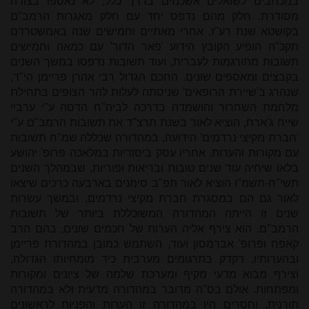
במכתבים לשואלים אשכנזים בדרך כלל, לא נאספו בצורה
מסודרת. חלק מהם נדפס יחד עם חלק מאגרות הרמב"ם
בקושטא שנת רע"ז, אחרי מאתיים וחמישים שנה באמשטרדם
תקכ"ה הופיע הקובץ הידוע 'פאר הדור' עם כמאה וחמישים
תשובות מתורגמות לעברית, ועוד תשובות נדפסו במשך השנים
בקבצים ומאספים שונים. החכם הגדול רבי אהרן פריימן הי"ד,
שנהרג ב'שיירת הרופאים' שניסתה לעלות להר הצופים בתחילת
מלחמת השחרור והושמדה בדרכה לביה"ח הדסה ע"י ערביי
שייח ג'ארח, הוציא לאור בשנת תרצ"ד את תשובות הרמב"ם ע"י
'חברת מקיצי נרדמים' הידועה, במהדורה שכללה שמ"ח תשובות
עם מקורות והערות. אחריו עסק ביסודיות במלאכה פרופ' יהושע
בלאו שיחיה עוד שנים טובות ובריאות ופוריות, שבמהלך השנים
תשי"ח-תשמ"ו הוציא לאור תפ"ב סימנים בארבעה כרכים שיצאו
לאור גם הם במסגרת חברת מקיצי נרדמים, ובמשך עשרות
שנים זו הייתה המהדורה המשוכללת ביותר של תשובות
הרמב"ם. הוא צירף אליה הערות של חכמים שונים, בהם הרב
קאפח ופרופ' אברמסון ועוד, השתמש כמובן במהדורת פריימן
ובהערותיו, דקדק בתרגומים מערבית כיד מומחיותו הגדולה,
וצירף מבוא מדעי מקיף ומערכת שלמה של ציונים ומקורות
ומפתחות. אולם בס"ה מדובר במהדורה מדעית ולא במהדורה
תורנית, וחסרים היו במהדורה זו הערות והפניות לראשונים