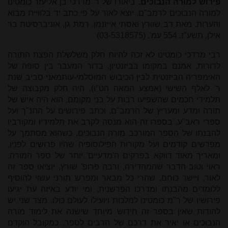
פירוש למורה הנבוכים.
ביאורו של ר' מרדכי בן אליעזר כומטינו
למורה הנבוכים לרמב"ם. יוצא לאור על פי כתב יד בלוויית מבוא
והערות. מאת דב שוורץ ואסתי אייזנמן. רמת גן, אוניברסיטת בר
אילן, תשע"ז. 554 עמ'. (03-5318575)
רבי מרדכי כומטינו לא זכה להיות חלק משלשלת הפצת התורה
לדורות, אמנם במקומו בביזנטיון, בדור המעבר בין סופה של
האימפריה הביזנטית לבין הכיבוש המוסלמי-עותמאני סביב שנת
ר' לאלף השישי (אמצע המאה הט"ו), היה חלק מקבוצה של
תלמידי חכמים שהשפיעו רבות על בני מקומם. הוא היה איש של
תורה ומדע ומעריץ של הרמב"ם, וכתב פירושים על התנ"ך ועל
ספרי ראב"ע. בספרו זה הוא מנסה לקרב את תלמידיו ומקורביו
להבנתו של הספר המורכב מורה הנבוכים, כשהוא מסתמך על
מפרשים קודמים ועל מקורות הפילוסופיה שהיו פרושים לפניו,
ומאריך מאוד דווקא בפרקים ה'מדעיים' יותר של ספר המורה.
ראוי וטוב הדבר שהמהדירה, ורבהּ פרופ' שורץ, יוציאו ספר זה
לאור, ויישר כוחם, שהרי כל מבאר ומפרש תורני עשוי להוסיף
ללומדים מהבנתו ומדרכו הפרשנית, ומי יודע באיזה עת יגיעו
פירושיו של ר"מ כומטינו למלכות ויועילו לעולם כולו. מצד שני יש
להודות שאין בספר זה חידוש מיוחד שישנה את לימוד מורה
הנבוכים או יאיר את דרכם של הרבים לספר. כמקובל הוקדם