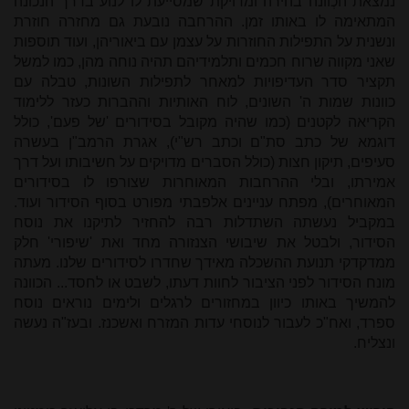
נמצאת הכְוונה בהירה ומדויקת שמסייעת לו לנוע בדרך הנכונה
המתאימה לו באותו זמן. ההרחבה נובעת גם מחזרה חוזרת
ונשנית על התפילות החוזרות על עצמן עם ביאוריהן, ועוד תוספות
שאני מקווה שרוח חכמים ותלמידיהם תהיה נוחה מהן, כמו למשל
תקציר סדר העדיפויות למאחר לתפילות השונות, טבלה עם
כוונות שמות ה' השונים, לוח האותיות וההברות כעזר ללימוד
הקריאה לקטנים (כמו שהיה מקובל בסידורים 'של פעם', כולל
דוגמא של כתב סת"ם וכתב רש"י), אגרת הרמב"ן בעשרה
סעיפים, תיקון חצות (כולל הסברים מדויקים על חשיבותו ועל דרך
אמירתו, ובלי ההרחבות המאוחרות שצורפו לו בסידורים
המאוחרים), מפתח עניינים אלפבתי מפורט בסוף הסידור ועוד.
במקביל נעשתה השתדלות רבה להחזיר לתיקנו את נוסח
הסידור, ולבטל את שיבושי הצנזורה מחד ואת 'שיפורי' חלק
ממדקדקי תנועת ההשכלה מאידך שחדרו לסידורים שלנו. מעתה
מונח הסידור לפני הציבור לחוות דעתו, לשבט או לחסד... הכוונה
להמשיך באותו כיוון במחזורים לרגלים ולימים נוראים נוסח
ספרד, ואח"כ לעבור לנוסחי עדות המזרח ואשכנז. ובעז"ה נעשה
ונצליח.