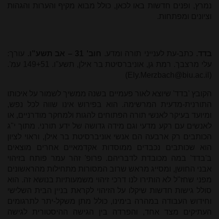
נמרץ, ופנים חדשות באו לכאן, כולל מבוא מקיף והערות והגהות
וציונים ומפתחות.
בדד.
כתב-עת לענייני תורה ומדע.
חוב' 31 – אב תשע"ו.
עורך:
עלי מרצבך. רמת גן, אוניברסיטת בר אילן, תשע"ו. 149+51 עמ'.
)
Ely.Merzbach@biu.ac.il
(
הקובץ 'בדד' שיוצא לאור פעמיים בשנה ממשיך לשמור על איכותו
התורנית-מדעית המרשימה. הוא בפירוש אינו שווה לכל נפש,
ומיועד בעיקר לאנשי תורה הפתוחים להגות ולמחקר מודרניים, או
לאנשים עם רקע מדעי וגם מידה גדושה של ידע תורני. מתוך י"ג
הכותבים רק ארבעה הם אנשי אוניברסיטת בר אילן, וראוי לציון
הוא שכותבים נכבדים ממוסדות אקדמאיים אחרים מוצאים
ב'בדד' במה מכובדת לדבריהם. פרופ' זהר עמר פותח בזיהוי
אבני החושן, ומסייג מראש שרוב המסורות מתחילות מהראשונים
מפני שחז"ל לא הותירו לנו דרכי זיהוי משמעותיות בנושא זה. הוא
סולל גישות חדשות שיקלו על הזיהוי לקראת בניין הבית השלישי
וחידוש העבודה במהרה בימינו, כולל מתן משקל-יתר לתרגומים
העתיקים מצד אחד, והפרדה בין הגישה ההיסטורית לגישה