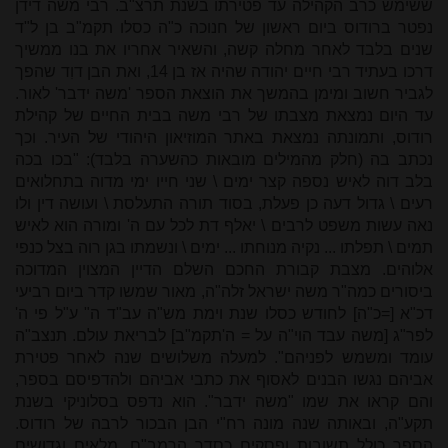
ששימש כרב הקהילה עד פטירתו בשנת תרצ"ב. רבי משה דידן
נפטר ברודוס ביום ראשון של חנוכה כ"ה כסלו תקמ"ב בן ל"ד
שנים בלבד לאחר מחלה קשה, והשאיר אחריו את בנו ממשיך
דרכו בעתיד רבי חיים יהודה שהיה אז בן 14, ואת הבן דוִד שהפך
לגביר חשוב ומימן בהמשך את הוצאת הספר 'משה ידבר' לאור.
עד היום נמצאת מצבתו של רבי משה בבית החיים של קהילת
רודוס, ותמונתה נמצאת באתר המוזיאון היהודי של העיר. וכך
נכתב בה (חלק מהמילים מובאות כהשערה בלבד): "בכו בכה
בלב דוה לאיש נספה קצר ימים \ שני חייו ימי מדוה בתחלואים
רעים \ גדול דעה כן פעלת, בסוד תורה התעלסת \ ועושה דין ולו
נאה עשות משפט לרבים \ יאלף דת לכל עם ה' ומורה הוא לאיש
תמים \ תפלתו ... נקיה מנוחתו ... ימים \ ונשמתו בגן רוה בצל כנפי
אלוהים. מצבת קבורת החכם השלם הדיין המצוין המדוכה
ביסורים כמה"ר משה ישראל זלה"ה, מאור שמשו קדר ביום רביעי
דכ"א [=כ"ה] לחודש כסלו שנת וימת מש"ה עב"ד ה" ע"ל פי ה'
לפר"ג [משה עבד הוי"ה על = ה'תקמ"ב] לבריאת עולם. תנצב"ה
עומד ומשמש לפניהם". למעלה משלושים שנה לאחר פטירת
אביהם נגשו הבנים לאסוף את כתבי אביהם ולהדפיסם בספר,
והם קראו את שמו "משה ידבר". הוא נדפס בסלוניקי בשנת
תקע"ה, ובאותה שנה מונה רח"י הבן הבכור לרבה של רודוס.
הספר כולל תשובות ופסקים כסדר הרמב"ם, מלאים וגדושים