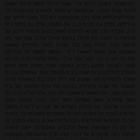
חוץ מאשר בשעת הדחק וכד'. שעת הדחק למשל הייתה עשויה
להיות שבת חנוכה, שבמוצאה יש למהר ולהדליק את הנרות כדי
שלא להגיע לזמן שלפי חלק מהפוסקים הוא כבר מעבר לעיקר זמן
ההדלקה, וספק אם מקיימים בו את המצוה; אולם גם במקרה זה
הרב עובדיה סבר שכדאי להיכנס לספק בקיום המצוה דרבנן של
הדלקת נר חנוכה ולא להיות בחשש מחלל שבת. מצד שני, אם
מישהו מבני הבית נוהג בכל מקרה להקל ולהדליק כשיטת
הגאונים ואינו חושש לשיטת ר"ת – אפשר לסמוך על ההדלקה
שלו. כך נהג בי רבי יעקב יוסף זצ"ל – פעם נקלעתי לבית מדרשו
סמוך לשכונת שמעון הצדיק במוצאי שבת חנוכה, והוא חיפש
מתנדב להדלקת נרות חנוכה בבית הכנסת, מפני שתפילת ערבית
עמדה להסתיים לפני שהגיע זמן ר"ת; התנדבתי בשמחה להיות
'אשכנזי של שבת' ולהדליק בברכה את נרות החנוכה של בית
הכנסת שלו... את הקונטרס המקיף הזה כתב אחיו יבל"א הרב דוד
יוסף שליט"א, ראש מוסדות 'יחוה דעת' וחבר מועצת חכמי
התורה, שלכבוד יום הזיכרון השלישי של אביו זצ"ל טרח במשך
חודשים לעבור על עשרות ספרים ומאמרים ותשובות כדי להקיף
את כל הקושיות והתירוצים והבעיות והיישובים בנושא מסובך זה
של זמן בין השמשות וצאת הכוכבים, כשבמרכזו יישוב קושיות
שהעלו כמה מחברים על דברי אביו זצ"ל בתשובותיו העוסקות