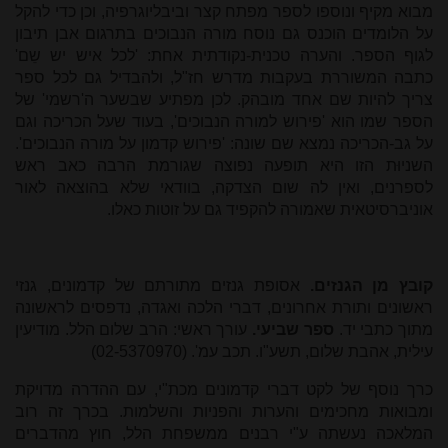
מבוא מקיף ונוספו לספר מפתח קצר וביבליוגרפיה, וכן כדי להקל
על הלומדים הוכנס גם נוסח מורה הנבוכים בתרגום אבן תיבון
לגוף הספר. והערה טכנית-נקודתית אחת: 'לכל איש יש שֵם'
כתבה המשוררת בעקבות מדרש חז"ל, ולהבדיל גם לכל ספר
צריך להיות שם אחד מובהק. לכן מפתיע שבשער ה'רשמי' של
הספר שמו הוא 'פירוש למורה הנבוכים', בעוד שעל הכריכה וגם
על גב-הכריכה נמצא שם שונה: 'פירוש קדמון על מורה הנבוכים'.
השניוּת הזו היא תופעה נפוצה שגורמת הרבה כאב ראש
לספרנים, ואין לה שום הצדקה, בוודאי שלא בהוצאה לאור
אוניברסיטאית שאמורה להקפיד גם על זוטות כאלו.
קובץ מן הגנזים.
אסופת גנזים מתורתם של קדמונים, גנזי
ראשונים ותורת אחרונים, דברי הלכה ואגדה, נדפסים לראשונה
מתוך כתבי יד.
ספר שביעי.
עורך ראשי: הרב שלום הלל. מודיעין
עילית, אהבת שלום, תשע"ו. תכב עמ'. (02-5370970)
כרך נוסף של לקט דברי קדמונים מכת"י, עם ההדרה מדויקת
ומבואות מחכימים והערות והפניות והשלמות. בכרך זה רוב
המלאכה נעשתה ע"י רבנים ממשפחת הלל, חוץ מהדברים