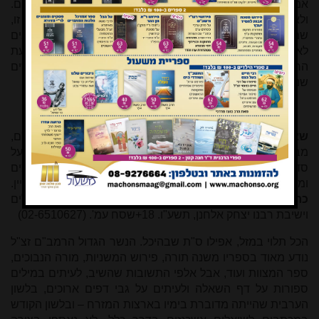
אמם האלמנה, בירושת אביהם שנפטר בזמן שהם היו מוקפאים.
ולא סיימנו עדיין למנות את המאמרים החשובים שבחוברת זו,
שממשיכה את המסורת המכובדת של גיליונות 'אסיא' שיוצאים
לאור מאז שהרב פרופ' אברהם שטינברג ייסד את כתב העת
החשוב הזה כאשר היה סטודנט לרפואה, לפני קרוב לחמישים
שנה...
שאלות ותשובות הרמב"ם.
מאסף לכל תשובות הרמב"ם,
מבוסס על מהדורת בלאו עם הוספות נכבדות, ומסודר מחדש על
סדר 'משנה תורה', עם ציונים ומראי מקומות, נוסחאות תרגומים
ומקבילות, הערות ומפתחות. עורך אחראי: הרב יעקב פרבשטיין.
כרך ראשון.
ספר המצוות, המדע-טהרה. ירושלים, מכון ירושלים
וישיבת רבנו יצחק אלחנן, תשע"ו. 18+שסח עמ'. (02-6510627)
הכל תלוי במזל, אפילו ס"ת שבהיכל. הנשר הגדול הרמב"ם זצ"ל
נודע מאוד בספריו משנה תורה, פירוש המשניות, מורה הנבוכים,
ספר המצוות ועוד, אבל אלפי התשובות שהשיב, לעיתים במילים
ספורות על דף השאלה ולעיתים על גבי דפים ארוכים, בלשון
הערבית שהייתה מדוברת בימיו בארצות המזרח – ובלשון הקודש