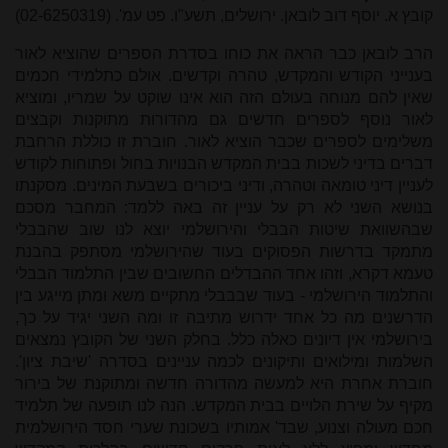
קובץ א. יוסף דוב לובאן. ירושלים, תשע"ו. פט עמ'. (02-6250319)
הרב לובאן כבר הראה את כוחו בסדרת הספרים שהוציא לאור
בענייני הקודש והמקדש, טהרה וקדשים. אולם כתלמידי חכמים
שאין להם מנוחה בעולם הזה הוא אינו שוקט על שמריו, ומוציא
לאור נוסף לספרים חדשים גם מהדורות מתוקנות וקבצים
משלימים לספרים שכבר הוציא לאור. חוברת זו כוללת הרחבת
דברים בדיני לשכות בבית המקדש הבנויות בחול ופתוחות לקודש
לעניין דיני טומאה וטהרה, ודיני ביכורים בשבעת המינים. מסקנתו
בנושא השני לא רק על עניין זה באה ללמד: המחבר מסכם
שבהשוואת שיטות הבבלי והירושלמי יוצא לנו שוב שהבבלי
מתמקד בדרשות הפסוקים בעוד שהירושלמי מסתפק בהבנת
טעמא דקרא, וזהו אחד ההבדלים החשובים שבין התלמוד הבבלי
והתלמוד הירושלמי - בעוד שבבבלי מתקיים משא ומתן מייגע בין
הדרשנים מה כל אחד ידרוש מתיבה זו ומה השני יגיד על כך,
בירושלמי אין דיונים כאלה כלל. בחלק השני של הקובץ נמצאים
השלמות ומילואים ותיקונים לכמה עניינים בסדרה 'שיבת ציון'.
חוברת אחרת היא למעשה מהדורה חדשה ומתוקנת של בירור
מקיף על שירת הלויים בבית המקדש. הנה לנו תופעה של תלמיד
חכם מעולה וצנוע, שבד' אמותיו בשכונת שערי חסד הירושלמית