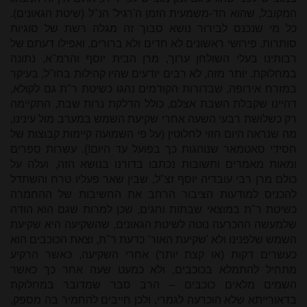
המקובל, שהוא חד-משמעית הזמן ה'רגיל' הנ"ל (שיטת הגאונים).
כל מי שנכנס לבירור נושא סבוך זה מגלה רשת של סוגיות
סותרות, פירושי ראשונים לא חדים ולא ברורים, ואפילו דעתם של
רבותינו בעלי השולחן ערוך, מרן הבית יוסף והרמ"א, נתונה
במחלוקת. יותר מזה, לא רבים יודעים שהיו קהילות בחו"ל, בעיקר
במזרח אירופה, שבדורות הקודמים נהגו כשיטת ר"ת גם לקולא,
דהיינו שקבלת השבת אצלם, כולל הדלקת נרות שבת, התקיימה
רק כשלושת רבעי השעה אחרי שקיעת השמש במערב מול עינינו,
מה שנראה היום הזוי לחלוטין (על פי השמועה קיימות קבוצות של
חסידי סאטמאר שנוהגות כך בפועל עד היום!). עשרות ספרים
ומאות מאמרים ותשובות נכתבו בדורנו בנושא הזה, ועלה על
כולם מרן רבי עובדיה יוסף זצ"ל, שבין שאר פעליו טרח והשתדל
להכניס למודעות הציבור הרחב את החשיבות של ההחמרה
כשיטת ר"ת במוצאי שבתות וחגים, שכן למרות שגם הוא הודה
שלמעשה ההכרעה נוטה לשיטת הגאונים, שהשקיעה היא שקיעת
השמש שלפנינו ולא 'שקיעת האור' כדעת ר"ת, וצאת הכוכבים הוא
כעשרים דקות (או קצת יותר) אחרי השקיעה, כאשר הרקיע
מתחיל להתמלא בכוכבים, ולא כמעט שעה אחר כך כאשר
השמים מלאים כוכבים – הרב סבר שמדובר במחלוקת
בדאורייתא שלא הוכרעה לגמרי, ולכן חייבים להחמיר בה מספק,