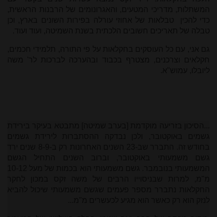
המשתלות, מדריכי המטעים, והאגרונומים של הרבנות הראשית,
כדי להכין טבלאות של אחוזי עורלה בפירות השונים בארץ, וכן
טבלה של תאריכים חשובים הלכתית בשנת השמיטה, ועוד ועוד.
גם אני, עם כל העוסקים בחקלאות על פי התורה, תלמידי חכמים,
חקלאים וצרכנים, מצטרף בכבוד ובהערכה לברכות לר' משה
ליובלו, עמוש"א.
...הסיכון בזריעה מוקדמת [בערב שמיטה] מתבטא בעיקר בירידת
גשמים באוקטובר, ולכן נבדקה ההסתברות לירידת גשמים
בחודש זה. התברר שב-23 השנים האחרונות רק ב-8-9 שנים ירד
גשם משמעותי באוקטובר, וברוב השנים התחיל הגשם
המשמעותי בנובמבר. גשם משמעותי הוא בכמות של מעל 10-12
מ"מ, למרות שבניסוייו הרבים של משה זקס במכון לחקר
החקלאות נתברר מספר פעמים שגשם משמעותי שיכול להביא
לנזק הוא רק כאשר הוא מגיע לכעשרים מ"מ...