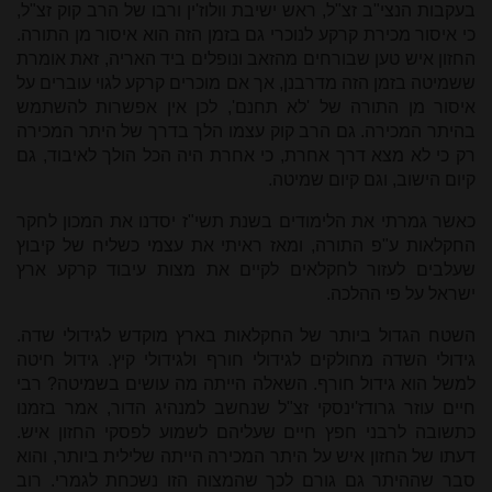
בעקבות הנצי"ב זצ"ל, ראש ישיבת וולוז'ין ורבו של הרב קוק זצ"ל,
כי איסור מכירת קרקע לנוכרי גם בזמן הזה הוא איסור מן התורה.
החזון איש טען שבורחים מהזאב ונופלים ביד האריה, זאת אומרת
ששמיטה בזמן הזה מדרבנן, אך אם מוכרים קרקע לגוי עוברים על
איסור מן התורה של 'לא תחנם', לכן אין אפשרות להשתמש
בהיתר המכירה. גם הרב קוק עצמו הלך בדרך של היתר המכירה
רק כי לא מצא דרך אחרת, כי אחרת היה הכל הולך לאיבוד, גם
קיום הישוב, וגם קיום שמיטה.
כאשר גמרתי את הלימודים בשנת תשי"ז יסדנו את המכון לחקר
החקלאות ע"פ התורה, ומאז ראיתי את עצמי כשליח של קיבוץ
שעלבים לעזור לחקלאים לקיים את מצות עיבוד קרקע ארץ
ישראל על פי ההלכה.
השטח הגדול ביותר של החקלאות בארץ מוקדש לגידולי שדה.
גידולי השדה מחולקים לגידולי חורף ולגידולי קיץ. גידול חיטה
למשל הוא גידול חורף. השאלה הייתה מה עושים בשמיטה? רבי
חיים עוזר גרודז'ינסקי זצ"ל שנחשב למנהיג הדור, אמר בזמנו
כתשובה לרבני חפץ חיים שעליהם לשמוע לפסקי החזון איש.
דעתו של החזון איש על היתר המכירה הייתה שלילית ביותר, והוא
סבר שההיתר גם גורם לכך שהמצוה הזו נשכחת לגמרי. רוב