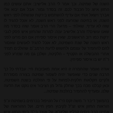
השנה של שמיטה. וכך אמר לי הרב אלישיב: אתם עושים כמו
החזון איש. כל הכבוד לכם. זה בסדר גמור. אבל אם יבוא אלי
אברך וישאל אותי אם עדיף להשתמש בירקות שנשתלו לפני ראש
השנה, או בחיטה שנזרעה לפני ראש השנה, לא אוכל להגיד לו
שזה לא עדיף. שאלתי – מדוע? הרי הרב אומר שזה בסדר מה
שאנו עושים?! והרב אלישיב ענה: למרות שהחזון איש פסק לגבי
ירקות כמו רוב הראשונים, שאין איסור ספיחין אם הם נזרעו לפני
ראש השנה של שנת השמיטה, לא אוכל להגיד לאנשים שאסור
להם להחמיר על עצמם ולחשוש לדעת הרמב"ם שהולכים תמיד
אחרי ההבשלה או הקטיף – הלקיטה, ושלכן גם מה שנזרע לפני
ר"ה יש בו איסור ספיחין.
אודה ואומר שהחמרה זו היא אחת מאכזבות חיי. עבדתי כל כך
הרבה שנים כדי שאפשר יהיה לשמור שמיטה בצורה מסודרת
ולקיים חקלאות חלקית-לפחות על פי ההלכה בשנת השמיטה,
וכאן קבלנו מכה בכך שחלק גדול מן הציבור אינו נוקט את הדעה
שלנו, ומעדיף להחמיר בהלכות שמיטה...
בהמשך דיבר ר' משה זקס הי"ו על הטיפול בכרמים בשמיטה ע"פ
הוראות החזון איש זצ"ל לקיבוץ חפץ חיים, ועל ההוראות של
אחיינו הרב ניסים קרליץ שליט"א, על אוצר בי"ד בימי החזון איש