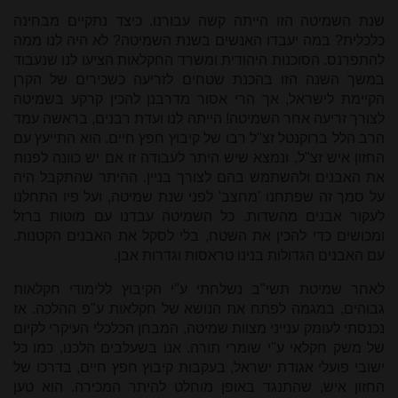
שנת השמיטה הזו הייתה קשה עבורנו. כיצד נתקיים מבחינה
כלכלית? במה יעבדו האנשים בשנת השמיטה? לא היה לנו ממה
להתפרנס. הסוכנות היהודית ומשרד החקלאות הציעו לנו שנעבוד
במשך השנה הזו בהכנת שטחים לזריעה כשכירים של הקרן
הקיימת לישראל, אך הרי אסור מדרבנן להכין קרקע בשמיטה
לצורך זריעה אחר השמיטה! הייתה לנו ועדת רבנים, בראשה עמד
הרב הלל ברוקנטל זצ"ל רבו של קיבוץ חפץ חיים. הוא התייעץ עם
החזון איש זצ"ל, ונמצא שיש היתר לעבודה זו אם יש כוונה לפנות
את האבנים ולהשתמש בהם לצורך בניין. ההיתר שהתקבל היה
על סמך זה שפתחנו 'מחצב' לפני שנת שמיטה, ועל פיו התחלנו
לעקור אבנים מהשדות. כל השמיטה עבדנו עם מוטות ברזל
ומכושים כדי להכין את השטח, בלי לסקל את האבנים הקטנות.
עם האבנים הגדולות בנינו טראסות וגדרות אבן.
לאחר שמיטת תשי"ב נשלחתי ע"י הקיבוץ ללימודי חקלאות
גבוהים, במגמה לפתח את הנושא של חקלאות ע"פ ההלכה. אז
נכנסתי לעומק ענייני מצוות שמיטה, המבחן הכלכלי העיקרי לקיום
של משק חקלאי ע"י שומרי תורה. אנו בשעלבים הלכנו, כמו כל
ישובי פועלי אגודת ישראל, בעקבות קיבוץ חפץ חיים, בדרכו של
החזון איש, שהתנגד באופן מוחלט להיתר המכירה. הוא טען