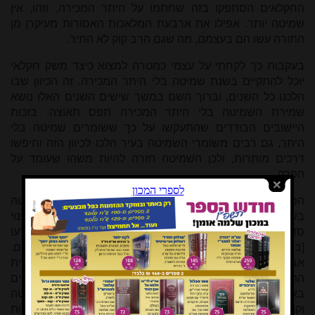
החקלאים הסתפקו בזה שחתמו על היתר המכירה, וזהו, אין
שמיטה יותר. אפילו את ארבעת המלאכות האסורות מעיקרן מן
התורה עשו הם בעצמם, מה שגם הרב קוק לא התיר.
בעקבות כך לקחתי על עצמי כמטרה למצוא כיצד משק חקלאי
יוכל להתקיים בשנת שמיטה בלי היתר המכירה. זה הכיוון שבו
הלכנו כל השנים, וברוך השם במשך שישים השנים האלו נושא
שמירת השמיטה בלי היתר המכירה תפס תאוצה. בזכות
היישובים הבודדים שהתעקשו על כך ששומרים שמיטה בלי
היתר, גם רבים משומרי השמיטה בעיר הלכו לכיוון הזה וחיפשו
דרכים מותרות, ולכן השמיטה חזרה להיות משהו שעומד על
הפרק.
הפיתרון לגידולי השדה על-פי החזון איש היה לזרוע לפני שמיטה
בשינוי סדר הגידולים, לפי הירושלמי שבשדות שיש בהם שינוי
סדר הגידול אין איסור ספיחין. ואכן בשמיטות הראשונות זרעו
[בשינוי מחזור הזרעים] לפני שמיטה כדי לקבל חיטה למאכל אדם.
אבל כיום הפסיקו לזרוע בשיטה הזו, כי הבד"צ של העדה החרדית
התנגד להיתרים האלו של החזון איש, והעדיף לקנות חיטה מגויים
בארץ או מתוצרת חו"ל. לחיטה שזורעים בשינוי לפני שמיטה
וקוצרים בשמיטה יש קדושת שביעית, והבד"צ לא רצו את הבעיות