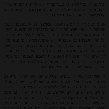
ובימינו, על עציץ שאינו נקוב בחממות ועוד. לאחר הרצאתו של ר'
משה זקס דיבר לפני התלמידות הרב אהרן מרצבך שליט"א, רב
קיבוץ שעלבים. וכך הוא פתח את דבריו:
אני מדבר אחרי ד"ר משה זקס. ר' משה הי"ו הוא צנוע, צנוע, בכל
אורחות חייו. כמו שראיתם ר' משה מתקרב לגיל תשעים. בעיניי
זהו אחד האנשים שמגיע לו פרס ישראל על מפעל חיים. מדובר
על יהודי תלמיד חכם שעבר על הש"ס כמה וכמה פעמים, והעביר
שיעור דף יומי כבר כמה מחזורים. בדמו ובנשמתו של ר' משה
האגרונום נמצא נושא השמיטה, וכל חייו הוא עסק בפיתוחים
חקלאיים כדי לקדם את האפשרות לשמור שמיטה כפי פסקי
החזון איש. כל כולו עבודת קודש, ואני מאחל לו להמשיך בעבודת
הקודש הזו עוד שנים רבות בריאות וטובות.
ר' משה לא עסק רק בענייני שמיטה. הוא חקר ופעל וסייע גם
בפתרון בעיות של חליבה בשבת, הוא 'חסך' שנות עורלה
במשתלות, פתר בעיות של כלאיים וסייע למציאת דרך לגידול
הדסים משולשים. הרב אלישיב זצ"ל היה קורא לו בהערכה
'המומחה', והיה מבקש לקבל בשאלות שונות את חוות דעתו
המקצועית של ד"ר זקס, ועל פיה הוא פסק בכמה וכמה ענייני
הלכה בחקלאות. ד"ר זקס נמצא עשרות שנים בקשר עם