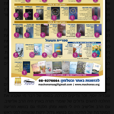
שיש במסחר במוצרים עם קדושת שביעית. הם סירבו לתת
הכשר למי שישתמש בחיטת השנה השביעית, ולכן הפסיקו בארץ
את זריעת החיטה לפני השמיטה. לנו זה היה כשלון, כי אי אפשר
לקיים את ענף גידולי השדה בלי הקולא הזו של החזון איש.
עבדתי כחוקר ביחידה לחקלאות על פי התורה ב'מכון וולקני' בבית
דגן. זהו מכון החקר החקלאי של מדינת ישראל. במסגרת הזאת
חקרתי את השיטות והזנים המתאימים ביותר לזריעה מוקדמת
לפני ראש השנה, והקדשנו הרבה מאוד עבודה, כולל ביצוע
ניסיונות, כדי למצוא אלו זני דגנים מתאימים לזריעה מוקדמת.
למעשה עבודתנו באה עתה לידי ביטוי רק לגבי גידולי מספוא
לבעלי חיים, ציבור הצרכנים לא רוצה להסתמך על ההיתרים
הללו.
לאחר פטירתו של החזון איש בשנת תשי"ד, שנתיים ומשהו אחר
שעלינו להתיישבות, התחלנו לשאול שאלות הלכתיות את הרבנים
הרב שלמה זלמן אויערבך, הרב יוסף שלום אלישיב, וגם הרב
עובדיה יוסף, זכר צדיקים לברכה. בסופו של דבר מי שקבע את
ההלכה לחוגים גדולים של שומרי תורה בארץ היה הרב אלישיב.
עם הרב אלישיב היה לי משא ומתן הלכתי גם בנושא הזריעה
המוקדמת של החיטה וגם בנושא גידול ירקות שנשתלו לפני ראש