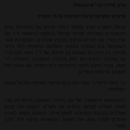
הרב מרדכי בר"ש עמנואל
שישים ושש שנים של חקלאות על פי התורה
בכסלו תשע"ה נערך מפגש לימודי מרתק של תלמידות החוג
להיסטוריה במכללת 'אורות ישראל' באלקנה בראשות ד"ר יעל
קליין תחי', עם חברים ותיקים בקיבוץ שעלבים, כשבמרכזו עשר
השמיטות בהן נשמרה בקיבוץ השמיטה כהלכתה ללא היתר
מכירה. בין הדברים נשמעה גם שיחתו של ד"ר משה זקס הי"ו.
אני מתכבד להביא כאן חלק מדבריו החשובים, בהערכה לר'
משה, מנהל המכון לחקר החקלאות ע"פ התורה, עם הגיעו לגיל
תשעים, עד מאה ועשרים.
וכך סיפר ולימד ר' משה זקס ביום הלימוד המיוחד הזה על מצוות
השמיטה:
'ההתנגשות הראשונה' שלי עם 'בעיית' השמיטה הייתה זמן קצר
לאחר שעלינו לקרקע בחודש אב תשי"א, והקמנו את קיבוץ
שעלבים בגבעות הסמוכות לעמק איילון. הספקנו בקושי להקים
אוהלים ולסדר מעט את השטח, והשמיטה הגיעה מיד, מהר
מאוד.