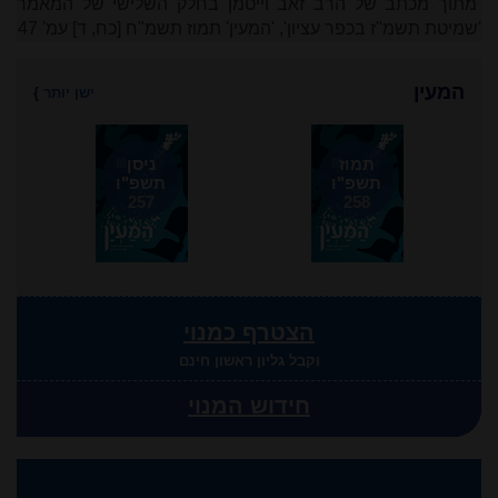
מתוך מכתב של הרב זאב וייטמן בחלק השלישי של המאמר
'שמיטת תשמ"ז בכפר עציון', 'המעין' תמוז תשמ"ח [כח, ד] עמ' 47
המעין
ישן יותר
}
תמוז
ניסן
תשפ"ו
תשפ"ו
257
258
הצטרף כמנוי
וקבל גליון ראשון חינם
חידוש המנוי