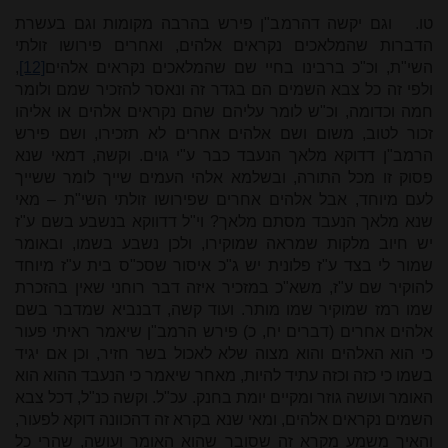
טו.
וגם יקשה דהרמב"ן פירש בהרבה מקומות וגם בעשרת
הדברות שהמלאכים נקראים אלהים, ואחרים פירושו זולתי
השי"ת, וכ"כ ברבינו בחיי שם שהמלאכים נקראים אלהים
[12]
,
ולפי זה כל צבא השמים הם בגדר זה ונאסר להזכיר שמם ולומר
חמה וכדומה, וכ"ש לומר עליהם שהם נקראים אלהים או אליהו
זכור לטוב, משום ושם אלהים אחרים לא תזכירו, ושם פירש
הרמב"ן דדוקא מלאך הנעבד כבר ע"י גוים. וקשה, דמאי שנא
פסוק זו מכל התורה, ובשלמא אלהי העמים שייך לומר ששייך
לעם מיוחד, אבל אלהים אחרים שפירושו זולתי השי"ת – מאי
שנא מלאך הנעבד מסתם מלאך? וי"ל דדווקא בנשבע בשם ע"ז
יש חיוב מלקות שמראה שמוקירו, ולכן נשבע בשמו, ובאומר
שמור לי בצד ע"ז פלונית יש ג"כ איסור שסכ"ס בית ע"ז מיוחד
להוקיר שם ע"ז, משא"כ במזכיר איזה דבר רוחני שאין בהזכרת
שמו רמז שמוקיר שמו מותר. ועוד קשה, דבנביא שמדבר בשם
אלהים אחרים (דברים יח, כ) פירש הרמב"ן שיאמר ראיתי פעור
כי הוא האלהים והוא מצוה שלא לאכול בשר חזיר, וכן אם יגיד
בשמו כי כזה וכזה עתיד להיות, מאחר שיאמר כי הנעבד ההוא הוא
האומר ועושה גוזר ומקיים יומת בחנק. עכ"ל. וקשה כנ"ל, דכל צבא
השמים נקראים אלהים, ומאי שנא בקרא זה דהכוונה דוקא לפעור,
והאיך משמע מקרא זה שסובר שהוא האומר ועושה, שהרי כל