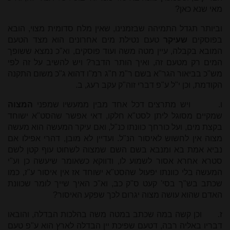
מאי שנא כאן?
וביותר תגדל התמיהה שבזמנינו, שאין מלח סדומית מצוי, הובא
בפוסקים
שעיקר
טעם נטילת מים אחרונים הוא מצד הטעם
המובא בקבלה, עיין מטה משה ועוד פוסקים, וא"כ נמצא ששופך
המים רק מטעם זה, ואיך הותר הדבר? ויש להשיב על זה לפי
מש"כ בביאור הגר"א בשם ר"מ ח"ג רמ"ו דהוא ג"כ משום התקנה
הקודמת, וכן י"ל ע"פ דברי זוה"ק עקב רעג, ב.
ו.
ויש מתרצים דכל אחד מבין ממעשיו שמפני
המצוה
שמקיים מסוגל ליתן לסט"א חלקו, דאי אפשר שהסט"א ישוחד
בקצת מים, ועל כורחך כוונתו כנ"ל, ואם עיקר המעשה הוא מעשה
מצוה אין לחשוש לאיסור הנ"ל. ועדיין לא מובן, דהרי אפילו אם
נביא אמת בא ומנבא בשם השם שמצוה לשחוט עוף קטן לשם
סטרא אחרא אסור לשמוע לו, ודווקא כשאומר שיעשה כן וע"י
המעשה בלי כוונתו יפעול שהסט"א ישוחד אז אין איסור ע"ז, כמו
שכתב בש"ך בסי' קעט ס"ק כב, וא"כ האיך שייך לומר שכוונת
האדם שהוא עושה מצוה יגרום לכך שפקע האיסור?
ז.
וכן קשה במה שכתב במטה משה בהלכות הבדלה, והובאו
דבריו באליה רבה, דטעם שפיכת יין הבדלה לארץ הוא ע"פ טעם