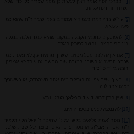
[4]
ובברכי יוסף אומר דאין לעשות כן מפני שצריך כלי כדי שלא
תשרה רוח רעה על זה.
[5]
עיי"ש בדף רמח בעמוד א ועמוד ב בענין שעיר ר"ח שהוא כמו
שעיר לעזאזל.
[6]
להפוסקים כחכמי הקבלה במקום שהיא כנגד הלכה בנגלה,
וה"נ הרי הרמב"ן נחשב לפוסק בנגלה.
[7]
אם אין זה לפני פסל מסוים, ששייך מראית עין, לא נאסר, כמו
שכתב הרשב"א בשוחט למזרח שזה מחשב וזה עובד לא אמרינן,
והובא ביו"ד סו"ס ד.
[8]
והאיך שייך ענין זה בזריקת מים אחר תשמה"מ, או כששופך
המים אחר לויה.
[9]
ועיין בר"ן דרוש ד אודות מלאך מט"ט, וצ"ע.
[10]
לא נמצא לפנינו בספר יראים.
[11]
נוסח 'אמת פליאים בקשו עלינו' שחיבר ר' יואל הלוי תלמיד
ר"ת, אבי הראבי"ה, או נוסח פיוט האופן ביוצר של שבת שלפני
ר"ה 'שאו לבבכם' שיש אומרים שחברו ר"י אור זרוע ונמצא