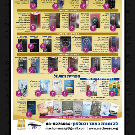
אליהו נקרא בפסוק מלאך הברית, ובזוה"ק בראשית רט, א איתא
שנשאר אליהו מלאך כשאר המלאכים. ואין לומר דכיון שבתחילה
היה אליהו אדם דינו כאדם, דא"כ חנוך שנעשה למלאך מט"ט
כמ"ש בחולין ס, א בתוד"ה פסוק זה אטו יהיה מותר להשתחוות
לכבודו, ואפילו השדים שדומים קצת לאדם אסורים בהשתחויה או
בשחיטה כנ"ל אפילו אינו מקבלם עליו, והאיך שייך להתיר על
מלאך הגדול, ובסנהדרין לח, ב איתא דאסור
[9]
.
שוב מצאתי בשו"ת רדב"ז ח"ח תשובה קכ"ו שהביא בשם ר"א
ממיץ
[10]
שפירש דרגש דהיינו ערסא דגדא (נדרים נו, א) שאין לך
דבר שאין לו שר למעלה והוא שלוחו של מקום ולכבוד המקום
עושין מיטה לכבודו וכו'. וראיה לדברי, הכסא שמתקנין לאליהו
לכבודו. וכ"כ שם בשיטה מקובצת שהיה תלמיד הרדב"ז, והרדב"ז
מחלק בין הא דגרסינן בפרק חלק (סנהדרין צב, א) א"ר אלעזר כל
המשייר פתיתין על שולחנו כאילו עובד ע"ז, ובין הא דדרגש
דמותר, דדבר שהיו רגילין לעשות עובדי עבודה זרה שהיו עורכין
שולחן עם מאכל וכו' אסרו דמחזי כאילו עובד ע"ז, משא"כ במיטה,
ותו דהתם גבי פת מיחזי כתקרובת לעבודה זרה אבל הכא גבי
מטה לא מיחזי כתקרובת שאין מקריבין כיוצא בזה. עכ"ל הרדב"ז.
ובאמת בחידושי הר"ן סנהדרין כ, א חולק על רש"י שפירש ערסא