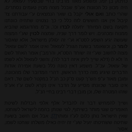
כתינוק בן יומו, ומשמע מאוד מרבינו בחיי שבשעיר לעזאזל לא
היה מכוון כל הכוונות אע"פ שבכל מצוה מכוין טעמים נסתרים,
שהרי כותב
ואם אולי
יקבל בו שאר הנמצאים ע"י עבודתנו צד
קיבול אין אנו חוששים לזה כלל כי כך נצטוינו שתהיה כוונתנו
תקועה בשם המיוחד יתעלה
לבדו
וכו', וכ"מ מהדוגמא שהביא
ממנוח ומכהנים. ויש לומר דרך שניה, שמצוה
לכוין
שע"י המצוה
שעושה יגיע השפע לסט"א וע"י זה יסולק מישראל, אלא שאסור
לומר
כן, וכשאומר בשעת הגורל 'לעזאזל' ואינו אומר 'לשם עזאזל'
מצוה לחשוב שע"י זה ישוחד הסט"א, והרמב"ן אומר האחד לשם
ה' ולא לו (דלא שייך ליתן איזה דבר לה'), והשני לעזאזל ולא לשמו
של עזאזל. עכ"ל. משמע דאין כוונה כלל בשעת אמירה אודות
הדברים שיגיע מזה כדרך הראשון, דהרי המדובר שלו מהכוונה,
ומובן מאוד ע"פ הש"ך קעט ס"ק כב הנ"ל במקטר לשם שד, דאם
אינו סובר שכוונתו מסייע על הדבר אינו נקרא לשם ע"ז אע"פ
שזהו המטרה שלו, וכן מובן דברי רבינו בחיי הנ"ל.
ושייך להמחיש דבר זה להבדיל אלף אלפי הבדלות לשיטת
האומרים שגוי מותר בשיתוף, לגוי שנותן בהמה לישראל לשוחטו,
שאין הישראל נותן כלום לע"ז ומותר
[7]
, אבל אם חושב בשעת
שחיטה ששחיטתו יועיל שע"י זה יהיה כאילו משלחו שוחטו לשמו,
אסור.