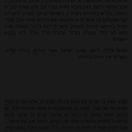
ולכאורה זהו המחלוקת הכי גדולה בעולם בין הרמב"ם והרמב"ן.
אבל אפשר ליישב דאין נקרא מודה בע"ז אם יודע שאינו טוב לו
באמת, וכמ"ש בספורנו ויקרא יז, ז שהשדים אם מקריב להם דם
יקנה אהבתם וכו' והשי"ת הרחיק את עמו מרדוף אחרי ערב בלתי
מועיל בהיותם מזיקים באמת, והשדים דינם כדבר הנעבד. וא"כ
למה לא נכלל במודה בע"ז? ועכצ"ל כנ"ל, וא"כ ה"ה בצבא
השמים!
ומצוה גדולה ליישב מנהגי ישראל אשר יסודתן בהררי קודש.
והשי"ת יאיר עינינו בתורתו.
מנהג שאין בו שורש ולא טעם אין דין מנהג לו, אלא אם כן נתלה
באיזה צד של צורך מצוה, או [שהוא] מורה מוסר וגמילת חסד, או
[מונע] חשש איסור או כיעור או קלקול. ומ"מ כל שהוא מנהג
קדמונים ותיקים מעמידין אותו אף לקולא, הואיל ואין שם איסור...
אבל מנהג שאין לו ראיה מן התורה, ר"ל שאינו נתלה בשום עניין,