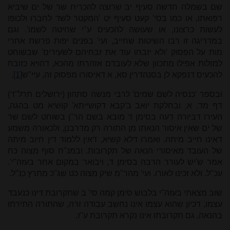
שם בשמלה חדשה סעיף יב שרוצה להכריח שר של ים שיביא
רפואתו, או כמו בסי' קעט סעיף יט 'המקטר לשד לחברו ולכופו
לעשות כרצונו, או שעושה להכעיס ע"י שחיטה לשמו'. וגם
במדריגה זו רבו השיטות שחייב, ועי' בפנים יפות פרשת אחרי
מות על הפסוק 'ולא יזבחו עוד את זבחיהם לשעירים' שבשוחט
למזלות אפילו מתכוון שלא לעובדם אזהרתו מהכא, דהויא כזובח
להכעיס דנפקא לן בסנהדרין סא, א דאיסורו מפסוק זה, עיי"ש
[1]
.
ובספר 'כנסיה לשם שמים' לרבי מנשה סתהון (ירושלים תרל"ד)
דף מד, א, ובחלקת יואב ב'קבא דקושייתא' קושיא מט בהגה,
העירו דביורה דעה בסימן ד מובא בשם הר"ן בשוחט לשם שר
של ים שאין איסור הנאתו מן התורה רק מדרבנן, ולכאורה משמע
דאינו חייב מיתה. ואמרו דלא קשיא, דאין ללמוד דין חיוב מיתה
של העובד מאיסורי הנאה של תקרובות. ובמנ"ח סוף מצוה כח
אמר ש'יש לעורר הרבה בסימן ד, ויבואר במקום אחר בעזה"י'.
עכ"ל. ולא זכינו לאורו. ועי' מהר"מ שיק מצוה כט שג"כ מתרץ כנ"ל.
שוב מצאתי בעזה"י בלבוש סימן קמה סי' ב שתקרובת דינו כנעבד
עצמו, דכיון שהוא עצמו אינו נחשב עבודה זרה, שהתורה התירתו
בהנאה, גם תקרובתו אינו נקרא תקרובת ע"ז.