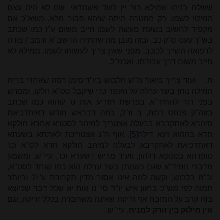
ששלח בניהו שמילא בור יין לשד אשמדאי, שם לא היה עצם
המילוי לשמו, רק המטרה היתה שיהא הבור מלא, משא"כ אם
מקפיד לחשוב בשעת מעשה לשמו חייב משום ע"ז כמו שכתב
בש"ך קעט ס"ק כב. ובזה מובן מה שהתירו הרשב"א ורמב"ן צורה
לרפואה השייך לכוכב, מפני שאין צריך לעשותו לשמו, ממילא לא
חייב משום דרך עבודתו. ואכמ"ל.
ח.
ועוד צריך ביאור מ"ש הלבוש ביו"ד סימן רסה שאחרי ברית
המילה נותן בשר ערלה על העפר כדי שיקבל סט"א חלקו, ומפרש
בפני דוד להחיד"א בפרשת תזריע אות ט שהוא כמו שכתב
בזוה"ק פנחס רמח, ב וז"ל, כמה דבראש חודש דאיתדכיאת
סיהרא לאתקרבא בבעלה אצטריך למיהב לסטרא אחרא חולקא
חדא בההוא זינא דילה
[5]
, אוף ה"נ אצטריכת לאתתא בשעתא
דאתדכיאת לאתקרבא לבעלה למיהב חולקא חדא לס"א וכו'
טופרהא בטנופא דלהון, וזעיר מריש דשערא וכו', עיי"ש. ומשמע
מדברי החיד"א שגם כשנותן בשר ערלה הוא כמו שוחד לסט"א,
וכ"מ בלבוש, וקשה למה אינו אסור מדין תקרובת ע"ז? וביותר
תמוה לפי מש"כ בחזון איש יו"ד סי' נו אות יא שכל דבר שכיוצא
בזה קרב על המזבח אף זריקה שאינה משתברת בכלל זריקה, וגם
אין חילוק בין זורק למניח
, עיי"ש.