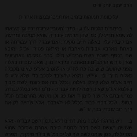
הרב יעקב יוחנן ווייס
על כוונות תמוהות ב'מים אחרונים' ובמצוות אחרות
א.
ברמב"ם הלכות ע"ז ג, ו כתב: 'העובד עבודה זרה וגו' מיראתו
לה שמא תריע לו, כמו שהן מדמים עובדיה שהיא מטיבה ומריעה,
אם קיבלה עליו באלוה חייב סקילה, ואם עבדה דרך עבודתה או
באחת מארבע עבודות מאהבה או מיראה פטור'. עכ"ל. ומובא
שם בכסף משנה בשם הריב"ש וז"ל: 'כבר הסכימו האחרונים
שאין פירוש הרמב"ם במאהבה ומיראה נכון, שאם עובדה באלוה
מפני שחושב שיש בה כח להרע או להטיב אע"פ שאינו מקבלה
כאלוה חייב' וכו', עיי"ש. נמצא שהעובד לכוכב כדי שלא יריע לו
חייב אע"פ שלא קיבלו באלוה, ונכלל בזה אם כוונתו לשם כיבוד
בעלמא אע"פ שאינו רוצה להיות עבד לו - מ"מ הויא בכלל עבודה,
כמ"ש בתבואת שור סימן ד אות כג. וכן משמע מהרמב"ם הנ"ל
בסופו, שכל דברי כבוד בכלל לא תעבדם, אלא שחייב רק אם
דרך רוב עובדיו בכך, עיי"ש.
ב.
ויש מדרגה למטה מזה, דהיינו דלא נתכוון לשם עבודה - אלא
שעושה מעשה לשם דבר מחמת סיבה אחרת שסובר שהוא
מסוגל לה, כגון שוחט לשם שר של ים כמ"ש ביו"ד סימן ד, ומפרש