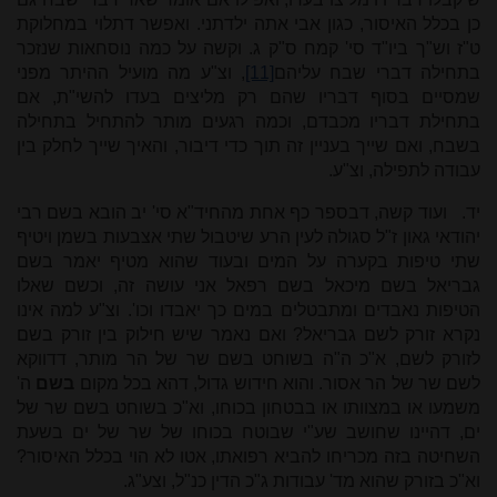
כן בכלל האיסור, כגון אבי אתה ילדתני. ואפשר דתלוי במחלוקת
ט"ז וש"ך ביו"ד סי' קמח ס"ק ג. וקשה על כמה נוסחאות שנזכר
בתחילה דברי שבח עליהם
[11]
, וצ"ע מה מועיל ההיתר מפני
שמסיים בסוף דבריו שהם רק מליצים בעדו להשי"ת, אם
בתחילת דבריו מכבדם, וכמה רגעים מותר להתחיל בתחילה
בשבח, ואם שייך בעניין זה תוך כדי דיבור, והאיך שייך לחלק בין
עבודה לתפילה, וצ"ע.
יד.
ועוד קשה, דבספר כף אחת מהחיד"א סי' יב הובא בשם רבי
יהודאי גאון ז"ל סגולה לעין הרע שיטבול שתי אצבעות בשמן ויטיף
שתי טיפות בקערה על המים ובעוד שהוא מטיף יאמר בשם
גבריאל בשם מיכאל בשם רפאל אני עושה זה, וכשם שאלו
הטיפות נאבדים ומתבטלים במים כך יאבדו וכו'. וצ"ע למה אינו
נקרא זורק לשם גבריאל? ואם נאמר שיש חילוק בין זורק בשם
לזורק לשם, א"כ ה"ה בשוחט בשם שר של הר מותר, דדווקא
לשם שר של הר אסור. והוא חידוש גדול, דהא בכל מקום
בשם
ה'
משמעו או במצוותו או בבטחון בכוחו, וא"כ בשוחט בשם שר של
ים, דהיינו שחושב שע"י שבוטח בכוחו של שר של ים בשעת
השחיטה בזה מכריחו להביא רפואתו, אטו לא הוי בכלל האיסור?
וא"כ בזורק שהוא מד' עבודות ג"כ הדין כנ"ל, וצע"ג.