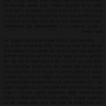
לאלהים יחרם, אע"פ שכל כוונתו כמשליך פרוסה לכלב כדי שלא
ינשכנו, עיי"ש באריכות. ולכאורה אע"פ שעושה אחת מארבע
עבודות בדרך בזיון ג"כ חייב להרבה ראשונים, עי' בריטב"א ע"ז
נא, א בספת לה צואה אע"פ שאין עבודתה בצואה חייב, כן הביא
בשם הרבה ראשונים, ובב"י ס' קכד הביא בשם רבינו ירוחם נתיב
יז חלק נב: "גוי שנגע ביין ע"י רגליו אינו אוסר, אבל אם כוון לנסך
אוסר בהנאה".
ד.
ואפילו אם עושה כן לדבר שעדיין לא עבדו אדם מעולם, אם
הוא מין רוחני נקרא מין הנעבד, ונכלל בכלל אלהים אחרים. ואין
חילוק אם נעבד מקודם או לא, כמו שרואין מכל הדוגמאות הנ"ל,
כגון לשון הרמב"ם 'העובד עבודה זרה' דאין חילוק לאיזו דמות או
לאיזה כוכב, וכן 'ולא יזבחו את זבחיהם לשעירים' דכל שד הוא
בכלל האיסור, ולכן במקטר לשד חייב בכל שד אע"פ שלא נעבד
מעולם. וכן משמע מהרמב"ן ורבינו בחיי הנ"ל דהס"מ הוא בכלל
האיסור. ורק באדם מצינו היתר השתחויה, כמ"ש בגמ' סנהדרין
סא, ב 'לא תשתחוה להם, אבל אתה משתחוה לאדם כמותך'
[3]
.
ועיין בכנסיה לש"ש דף מ"א שכתב מעין זה, ובראשונים ג"כ מצינו
טעמים שהותר יהושע להשתחוות למלאך, עיין בר"ן דרוש ד
ובריקאנטי שמות כ, ג ובספר העיקרים פרק כח מאמר ב וברבינו
בחיי הנ"ל בתירוץ על מנוח, ולא תרצו משום שמותר אם אין