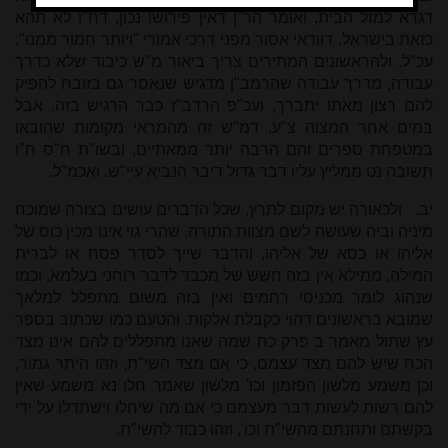
דגדא למזל הבית, ואומר הר"ן דאין פירושו נכון, דח"ו לא תהא
כזאת בישראל, דוודאי אסור מפני דרכי אמורי "ויותר חמור ממנו".
עכ"ל. ולהראשונים המתירים צריך ביאור מ"ש כיבוד שלא כדרך
עבודה, מדרך עבודה שהרמב"ן מדגיש שנאסר גם בזובח להפיק
להם רצון מאתו יתברך, ועכ"פ הרדב"ז כבר הרגיש בזה. אבל
במים אחר המצוה צ"ע, דמ"ש זה מהמראי מקומות שהובאו
במטפחת ספרים והם הרבה יותר ממאתיים, ובשו"ת ח"ס ח"ו
תשובה נט ממליץ עליו דבר גדול דיבר הנביא עיי"ש. ואכמ"ל.
יב.
ולכאורה יש מקום לתרץ, שכל הדברים עושים בצורה שמוכח
מיניה וביה שעושה לשם מצוות התורה, שהרי גוי אינו מכין כוס של
אליהו או כסא של אליהו, והדבר שייך לסדר פסח או לברית
המילה, ממילא אין בזה חשש של מכבד לדבר רוחני בעלמא, וכמו
שנהוג לומר מכניסי רחמים ואין בזה משום מתפלל למלאך
שמובא בראשונים דהוי כקבלת אלקות. והטעם כמו שכתוב בספר
עץ שתול מאמר ב פרק כח שמה שאנו מתפללים להם אינו מצד
הכח שיש להם מצד עצמם, כי אם מצד השי"ת, וזהו היתר גמור,
וכן משמע מלשון הפזמון וכו' מלשון שאמר חלו נא משמע שאין
להם רשות לעשות דבר מעצמם כי אם מה שיחלו וישתדלו על ידי
בקשתם ותחנתם מהשי"ת וכו', וזהו כבוד להשי"ת.