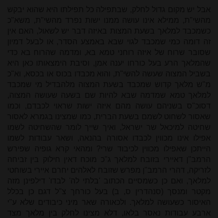
אבל יש מקום גדול לחלק, שבתפילה כל תפילתו היא שהוא יבקש
מהשי"ת, ממילא אינו עושה ממנו ישות נפרד מהשי"ת, משא"כ
כשמכבד למלאך בשעת המצות באיזה דבר יש לשאול, האם אין
זה דומה כמי שמכבד לגוי שבא באמצע הסדר, או לבעל דמיון
שסובר שרוח של איזה רוחני טמא בא, ומדמה שהרוח בא כדי
שהמלאך הרע בעל כורחו יענה אמן, וסיבת הימצאותו כאן היא
בשביל המצוה שעשה להשי"ת, והוא מכבדו בכוס או בכסא, וא"כ
מ"ש מלאך קדוש שמכבד בשעת המצוה מלהבדיל מי שמכבד
למלאך טמא שמדמה שבא להיות שם בשעה שעושה המצוה,
דסוכ"ס בשניהם עושה מהם איזה ישות שראוי לכבדם, וכמו
שאסור לשחוט לשמם בשעת הברית, כמו שמצינו בגמרא לאסור
שחיטה למיכאל שר ישראל, ואיך שייך לומר שהשחיטה לשמו
אפילו אינו מכווין לכבדו אסורה בהנאה, ושאר עבודות לשמו
הייתכן שאפילו מכווין לכיבוד שרי? ומהאי קרא גופיה שפירש
הרמב"ן דאיירי בזובח למלאך ג"כ מוכח דאין חילוק בין זביחה
לזריקה, דהרי הרמב"ן מפרש שזובח לאלהים יחרם איירי בשוחטי
למלאך, ואם כן כשמסיים הכתוב 'בלתי לה' לבדו' דילפינן מזה
מקטר ומנסך (סנהדרין ס, ב) בעל כורחך צ"ל דגם כן בכלל
האיסור כשעושה למלאך. ולכאורה שאר מיני כיבודים שלא ע"י
ארבע עבודות נאסר בלאו, דלא מצינו לחלק בין מלאך מצד