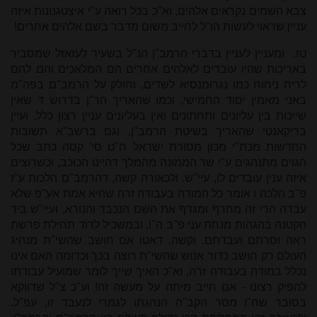
צבא השמים נקראים אלהים, וא"כ בכל רואה ע"י איצטגנונות איזה
עניין שראוי לעשות הו"ל לחייב משום מדבר בשם אלהים אחרים!
טז.
ומעניין לעניין בדברי הרמב"ן הנ"ל בשעיר לעזאזל שמסביר
באריכות שהיו עובדים לאלהים אחרים הם המלאכים והם להם
לריח ניחוח כמו נגרומנסיא לשדים, וחולק על הרמב"ם בפה"מ
באני מאמין יסוד החמישי, וכמו שהאריך הר"ן בדרוש ד שאין
שייכות בין עליונים ותחתונים ואין בעליונים עניין רצון כלל, ועיין
בריקאנטי שהאריך בשיטת הרמב"ן, וגם ברשב"א תשובות
החדשות מכת"י מכון מסורת ישראל ח"ט סי' קסה כתב שכל
הגוים מתנהגים ע"י שר הממונה מהמלך דהיינו הכוכב, וכשרוצים
איזה ענין עובדים לו, עיי"ש. ולכאורה קשה, דהרמב"ם הלכות ע"ז
פ"ב הלכה ו אומר כל המודה בעבודה זרה שהיא אמת אע"פ שלא
עבדה הרי זה מחרף ומגדף את השם הנכבד והנורא, ועיי"ש ביד
הקטנה בהגהות מנחת עני פ"ב ה"ו, ובמשכיל לדוד תחילת פרשת
ראה וסרתם ועבדתם. וקשה, דאטו אם חושב שהשי"ת מנהיג
העולם רק חושב כדור אנוש שהשי"ת רוצה בכך וכדומה האם אינו
נכלל במודה בעבודה זרה, וא"כ האיך שייך לומר שמועיל עבודתו
להפיק רצונו - אם חייב מיתה על מעשה זה! וע"כ צ"ל שדווקא
בסובר שח"ו מסר הקב"ה הנהגתו לגמרי לנעבד זו, עפ"ל.