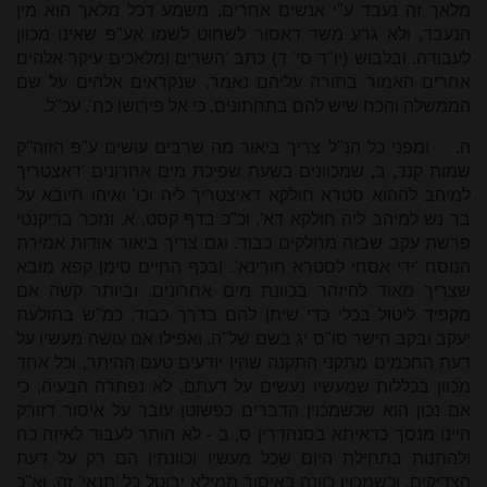
מלאך זה נעבד ע"י אנשים אחרים, משמע דכל מלאך הוא מין
הנעבד, ולא גרע משד דאסור לשחוט לשמו אע"פ שאינו מכוון
לעבודה. ובלבוש (יו"ד סי' ד) כתב 'השרים ומלאכים עיקר אלהים
אחרים האמור בתורה עליהם נאמר, שנקראים אלהים על שם
הממשלה והכח שיש להם בתחתונים, כי אל פירושו כח'. עכ"ל.
ה.
ומפני כל הנ"ל צריך ביאור מה שרבים עושים ע"פ הזוה"ק
שמות קנד, ב, שמכוונים בשעת שפיכת מים אחרונים 'דאצטריך
למיהב לההוא סטרא חולקא דאיצטריך ליה וכו' ואיהו חיובא על
בר נש למיהב ליה חולקא דא', וכ"כ בדף קסט, א, ונזכר בריקנטי
פרשת עקב שבזה מחלקים כבוד. וגם צריך ביאור אודות אמירת
הנוסח 'ידי אסחי לסטרא חורינא'. ובכף החיים סימן קפא מובא
שצריך מאוד להיזהר בכוונת מים אחרונים. וביותר קשה אם
מקפיד ליטול בכלי כדי שיתן להם בדרך כבוד, כמ"ש בתולעת
יעקב ובקב הישר סו"ס יג בשם של"ה. ואפילו אם עושה מעשיו על
דעת החכמים מתקני התקנה שהיו יודעים טעם ההיתר, וכל אחד
מכוון בכללות שמעשיו נעשים על דעתם, לא נפתרה הבעיה, כי
אם נכון הוא שכשמכוין הדברים כפשוטן עובר על איסור דזורק
היינו מנסך כדאיתא בסנהדרין ס, ב - לא הותר לעבוד לאיזה כח
ולהתנות בתחילת היום שכל מעשיו וכוונתיו הם רק על דעת
הצדיקים, וכשמכוין כוונה באיסור ממילא יבוטל כל 'תנאי' זה, וא"כ