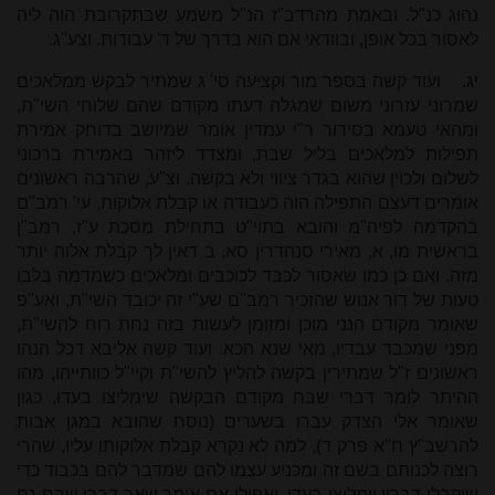
נהוג כנ"ל. ובאמת מהרדב"ז הנ"ל משמע שבתקרובת הוה ליה
לאסור בכל אופן, ובוודאי אם הוא בדרך של ד' עבודות. וצע"ג.
יג.
ועוד קשה בספר מור וקציעה סי' ג שמתיר לבקש ממלאכים
שמרוני עזרוני משום שמגלה דעתו מקודם שהם שלוחי השי"ת,
ומהאי טעמא בסידור ר"י עמדין אומר שמיושב בדוחק אמירת
תפילות למלאכים בליל שבת, ומצדד ליזהר באמירת ברכוני
לשלום ולכוין שהוא בגדר ציווי ולא בקשה. וצ"ע, שהרבה ראשונים
אומרים דעצם התפילה הוה כעבודה או קבלת אלוקות, עי' רמב"ם
בהקדמה לפיה"מ והובא בתוי"ט בתחילת מסכת ע"ז, רמב"ן
בראשית מו, א, מאירי סנהדרין סא, ב דאין לך קבלת אלוה יותר
מזה. ואם כן כמו שאסור לכבד לכוכבים ומלאכים כשמדמה בלבו
טעות של דור אנוש שהזכיר רמב"ם שע"י זה יכובד השי"ת, ואע"פ
שאומר מקודם הנני מוכן ומזומן לעשות בזה נחת רוח להשי"ת,
מפני שמכבד עבדיו, מאי שנא הכא. ועוד קשה אליבא דכל הנהו
ראשונים ז"ל שמתירין בקשה להליץ להשי"ת וקיי"ל כוותייהו, מהו
ההיתר לומר דברי שבח מקודם הבקשה שימליצו בעדו, כגון
שאומר אלי הצדק עברו בשערים (נוסח שהובא במגן אבות
להרשב"ץ ח"א פרק ד), למה לא נקרא קבלת אלוקותו עליו, שהרי
רוצה לכנותם בשם זה ומכניע עצמו להם שמדבר להם בכבוד כדי
שיקבלו דבריו וימליצו בעדו, ואפילו אם אומר שאר דברי שבח גם