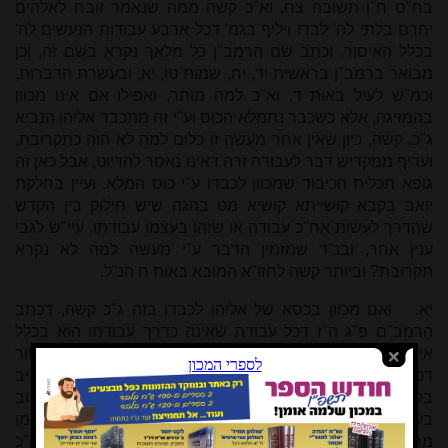
בח"ס ח"ו תשובה צח, וא"כ קשה ממה שנאמר זובח לאלהים
יחרם בלתי לה' לבדו ויליף בגמ' דכל ארבע עבודות הנעשים לה'
בכלל האיסור. וכתב שם הרמב"ן כל מלאך נקרא בשם זה, וכן
מבואר ברמב"ן בראשית יד, יח, שמות טו, יא, ובעשרת הדברות,
וכמ"ש לעיל באות ד, וא"כ למה מותר, ואפילו אם אינו מכוון
בהמזיגה, אלא כשכבר נתמלא הכוס וע"י זה מתכבד אליהו הנביא
ג"כ, קשה, כיון שאין אחר מעשה זו כלום למה לא הוה כתקרובת,
ועדיף ממקדיש דבר לעבודה זרה דאינו נאסר להדיוט, אבל כאן זה
גופא תכלית הכיבוד שמכוון לכבדו ע"י כוס המלא. ועיין בחלקת
יואב בקבא קושייתא קושיא מט בהגה שיש חילוק בין הקדש
שהדרך לעשות אח"כ עבודה או שזהו בעצמו עבודתו, עיי"ש לגבי
ענין אחר, ובנ"ד שמזמין הדבר ע"י מעשה למה לא נקרא
תקרובת? וביותר קשה לחזו"א המובא באות ח הנ"ל.
יא.
ואם מכוון בכסא של אליהו לכבדו בזה ג"כ קשה, דכתב
הרמב"ם פ"ג ה"ז דכל עבודה שאינה כדרך עבודתו הוא בכלל
איסור ולא תעבדם אלא שאינו לוקה, ולפי מ"ש בתבואת שור
דכוונת כיבוד הוה כמו כוונת עבודה קשה כנ"ל. ואלהים דכתיב
בקרא באיסור ע"ז פירושו מלאך ולא ע"ז, ועל זה הזהיר הכתוב
בעשרת הדברות ולא תעבדם. ואפילו אינו מכוון להוציא עצמו
מרשות הקב"ה, כמ"ש הרמב"ן שם ובפסוק זובח לאלהים. וא"כ