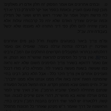
ט.
ובמים אחרונים אם אומר הפסוק 'זה חלק אדם רע מאלקים'
מובן קצת טעם העניין, ובאמת בספר אור יקר להרמ"ק כרך יא דף
לח פרשת ויקהל אומר על שעירי ראש חדש ושער של תפילין
וכמה עניינים שצריך האדם שלא יהיו כל קרבנותיו עולות אלא
בענין שיהיה להם חלק כפי דיני התורה לא מעצמו שלא יכשל
בעבודה זרה. עכ"ל.
ומ"מ צריך ביאור במנהגים ותקנות חז"ל כגון מים אחרונים
ושפיכת יין הבדלה ונתינת ערלה בעפר, שאפילו אם נאמר
דהלכתא כבתראי המקובלים הקדושים החולקים עם רמב"ן ורבינו
בחיי
[6]
, ואין צריך כל הסימנים להראות שהשי"ת הוא הנותן, או
אם נאמר דדווקא בשעיר צריך הסימנים משום שלא יהא נראה
כמו שעושה בשעת מעשה בשעיר לה', וממילא כו"ע מודו דבכל
העניינים אחרים אין צריך היכר כלל - אבל הלא כתב רבינו בחיי
שהמתנה הזאת 'אינה באה אליו ממנו אנחנו אלא ממנו יתברך'.
עכ"ל. והיינו משום שבא מממון הקדש, וכמו המשל מבעל הסעודה
שנתנם מתחילה להמלך שהביא הרמב"ן. וא"כ האיך שייך לומר
במים וערלה שהוא בא מהשי"ת, דהרי אינם שייכים לגבוה. ועוד
קשה, דלכאורה יש לומר שתי דרכים בהבנת רמב"ן ורבינו בחיי,
הראשונה על דרך שאמר ר"ש מקינון שאחרי כל הכוונות מתפלל