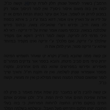
הרמב"ן בשעיר לעזאזל שנותן חלק לעדת קרח
[4]
, וקשה כנ"ל,
למה אין בזה משום איסור ניסוך? ואין לומר דניסוך אסור רק
במכוון לזרוק או לשפוך, אבל אם עיקר כוונתו הנחת המים או יין
על ידיו או על הארץ אינו אסור, דהא בגמ' ע"ז נ, ב איתא בספת
לה צואה חייב, ופירש רש"י שהאכילה צואה, ובתוס' פירש
שלִכלכה בצואה, ובכסף משנה אומר שהיה על ידי זריקה - דאי לא
היכי מדמי ליה לזריקה. וקשה לומר דחייב דווקא אם מקפיד
שילכלך ע"י זריקה, ואם מלכלך ע"י זריקה ואינו מקפיד במיוחד
שיהא ע"י זריקה פטור, ועיין להלן אות ח.
וכן קשה ממה שהובא בזוה"ק ויקרא יט שאחר תשמיש המיטה
יזרוק טיפי מים סביב מיטתו, והובא בספר אור צדיקים ממהר"ם
פאפירש. ופירשו במפרשים שהוא כמו מים אחרונים, ומקורו
מספר אשמדאי שנתן לשלמה, ואין זה תקנת חז"ל. והאיך שייך
לומר שמשום סגולת המצוה נעשה ממילא כן ואין זה מעשיו, וקשה
כנ"ל.
וכן קשה להבין מ"ש במעבר יבק שפת אמת מאמר ב פרק לה
אודות שפיכת המים אחר לויית המת. וז"ל: 'ולכן שופכים אותם
המים במקום מדרון החוצה לרוחות הפורחות, כי בזה בעלי
החובה יקחו חלקם ויתרחקו מעל האבל'. ובשלמא בשלמה המלך