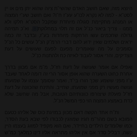
היוצא מזה, שאם חושב האדם שהשי"ת ציוה שהוא יתן מים או יין
לסט"א - למה לא נקרא לכו"ע עע"ז ח"ו? ואם חושב שע"י המצוה
או המנהג מתקיימת סגולה מיוחדת שמקבל הסט"א חלקו ולא
ממנו - צריך ביאור כנ"ל אם זה תלוי במחלוקת
[8]
. וא"כ תמיהה
גדולה שחכמים עשו הרחקות מיוחדות בע"ז, ובדבר זה כמה
יראים ושלמים שאין ידוע להם דברי הרמ"ק הנ"ל עושים כל הנ"ל
וסומכים על מה שאומרים מפעם לפעם שעושים על דעת
הצדיקים, והרי אסור לעבוד לאיזה כח ולהתנות כנ"ל.
ואפילו אם אומר שעושה על דעת חז"ל, מ"מ אם מכוון בדרך
אחרת כחוט השערה שהוא אופן אסור הרי זה דומה לאחד שעבד
ע"ז מפני ששמע שכך הורו בי"ד, ואמר שסומך עצמו על שמועתו
ועושה מעשיו רק מפני שמועתו, שחייב. והתינח שהכוונה על דעת
חז"ל פועלת שיצורפו כוונותיהם הטובות, אבל מה שחשב שלא
כדת באמצע המצוה הוי כפי המשל הנ"ל.
י.
ות"ח אחד הקשה דאם מכוון במזיגת כוס של אליהו כטעם
המובא בשם מהר"מ חגיז שמוזגין לכבודו לפי שבא בעת הסדר,
וכמו שלומדים הילדים בחיידר, ואם הוא מקפיד למזוג בעצמו היין
קשה, דבליל סדר אם אין אליהו מתראה אליו דינו כמלאך כמ"ש