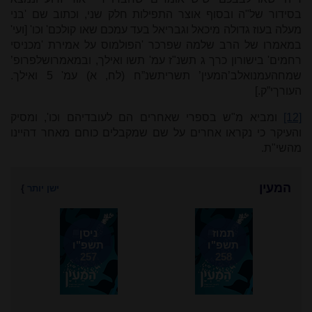
בסידור של"ה ובסוף אוצר התפילות חלק שני, וכתוב שם 'בני
מעלה בעוז גדולה מיכאל וגבריאל בעד עמכם שאו קולכם' וכו' [ועי'
במאמרו של הרב שלמה שפרכר 'הפולמוס על אמירת 'מכניסי
רחמים' בישורון כרך ג תשנ"ז עמ' תשו ואילך, ובמאמרו
שלפרופ
’
שמחהעמנואלב
’
המעין
’
תשריתשנ
”
ח (לח, א) עמ' 5 ואילך.
העורךי
”
ק
[.
[12]
ומביא מ"ש בספרי שאחרים הם לעובדיהם וכו', ומסיק
והעיקר כי נקראו אחרים על שם שמקבלים כוחם מאחר דהיינו
מהשי"ת.
המעין
ישן יותר
}
תמוז
ניסן
תשפ"ו
תשפ"ו
257
258