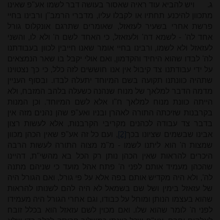
ג.
ויש להביא עוד ראיה שאסור בעושה דבר לשמו אע"פ שאינו
מתכוון להיכנע תחתיו או לקבלו עליו, מדברי הרמב"ן ורבינו בחיי
פרשת אחרי בשעיר לעזאזל, שאומרים שתרגם אונקלוס גורל
אחד לה' - לשמא דה' ולעזאזל, כי האחד לשם ה' ולא לו, והשני
לעזאזל ולא לשמו, ורבינו בחיי אומר שאנו חייבין לכוון בעבודתנו
לה' לבדו שהוא היחיד והקדמון, ואם אולי יקבל בו שאר הנמצאים
על ידי עבודתנו צד קיבול אין אנו חוששים לזה כלל, כי כך נצטוינו
שתהיה כוונתנו תקועה בשם המיוחד יתעלה לבדו. ובסוף העניין
מדמה הדבר למלאך של מנוח שנהנה כשעלה בלהב המזבח, ולא
הייתה כוונת מנוח למלאך ח"ו אלא לשם המיוחד. וכן המנות
בקרבנות שזיכתה התורה לאהרן ובניו ואע"פ שהן נהנים מזה אין
בדבר צד עבודה לכהנים מקריבי הקרבנות, אלא לעשות רצון
אבינו שבשמים שציונו בכך
[2]
, ועם כל זה אע"פ שאין הכהן מכוון
שמצות ה' הוא ליתנו לשמו - מ"מ מצוה התורה לעשות הרבה
היכרים להראות שאין הכהן נותן רק הכל בא מהשי"ת, דהיינו
שהכהן מעמיד אותם לפני ה' פתח אהל מועד כי שניהם מתנה
לה', ולא היה מקדיש אותם בפה אלא על פי גורל, ואם הגורל היה
של עזאזל בימין ושל שם בשמאל לא היה להם לשנותו להראות
שהוא בעצמו הנותן ומוחל על כבודו, וגם אחרי הגורל היה מעמידו
לפני ה' לומר שהוא שלו. ואם מכוין לשם עזאזל הוא בכלל זובח