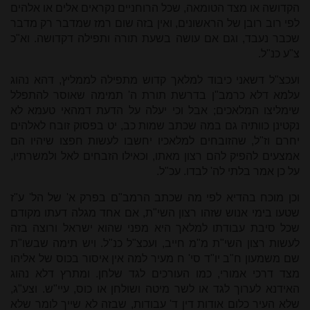
הקדושה או מצד הטומאה, שכל הרוחניים נקראים אלים או אלהים
לפי רוב רובן של הראשונים, ואין בזה שום רמז שמדבר רק מדבר
שכבר נעבד, וגם אם עושה בשעת תורה ותפילה דקדושה. וא"כ
צ"ע כנ"ל.
ועכצ"ל דשאני כיבוד למלאך קדוש מתפילה לממליץ, דהא נהוג
עלמא דלא כרמב"ן בדרשת תורת ה' תמימה שאוסר להתפלל
שימליצו המלאכים; אבל וכי יעלה על הדעת דמהאי טעמא לא
נקטינן כוותיה גם במה שכתב שמות כב, יט בפסוק זובח לאלהים
יחרם וז"ל, שהזובחים למלאכיו יחשבו לעשות חפצו שיהיו הם
אמצעים להפיק להם רצון מאתו, וכאילו הזבחים לאל ולמשרתיו,
על כן אמר בלתי לה' לבדו. עכ"ל.
וכן מוכח בהדיא לפי מה שכתב הרמב"ם בפרק א' של הל' ע"ז
שטעו בימי אנוש שזהו רצון השי"ת, אם אחד מגלה דעתו מקודם
שכל סיבת עבודתו למלאך היא מפני שהוא ישראל ורוצה בזה
לעשות רצון השי"ת מ"מ חייב, ועכצ"ל כנ"ל. ויש תימה שבשו"ת
שם משמעון ח"ב יו"ד סי' ח מעיר למה אין איסור בכוס של אליהו
מצד דרכי אמורי, כמו העורכים לגד שלחן. ומתרץ דלא נהוג
האידנא לערוך לגד או לשר מיטה ושולחן או כוס, עיי"ש. וצע"ג,
שלא העיר כלום אודות דין ד' עבודות, שבזה לא שייך לומר שלא