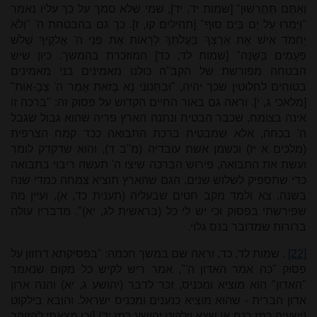
וְאַתֶּם תַּחֲרִשׁוּן" [שמות יד, יד], שמי שלא סמך על כך עליו נאמר
"וַיַּמְרוּ עַל יָם בְּיַם סוּף" [תהילים קו, ז]. כך גם בהבטחת ה' "וְלֹא
יַחְמֹד אִישׁ אֶת אַרְצְךָ בַּעֲלֹתְךָ לֵרָאוֹת אֶת פְּנֵי ה' אֱלקֶיךָ שָׁלֹשׁ
פְּעָמִים בַּשָּׁנָה" [שמות לד, כד] המוזכרת בהמשך. כיון שיש
הבטחה מפורשת של הקב"ה כולנו מאמינים בני מאמינים
בטוחים לחלוטין שכך יהיה, "וּבְחָנוּנִי נָא בָּזֹאת אָמַר ה' צְבָ-אוֹת"
[מלאכי ג, י]. וראה גם באור החיים הקדוש על פסוק זה: "ברכה זו
אינה בצומח, שכבר הבטיח ונתנה הארץ פריה שהוא גבול שגבל
ה' בכחה, אלא שמבטיח ברכת התבואה ככד קמח הצרפית
(מלכים א יז) וכשמן אשת עובדיה (מ"ב ד), והוא שדקדק לומר
ועשת את התבואה, פירוש הברכה שיצו ה' תעשה ריבוי בתבואה
כדי שתספיק לשלוש שנים, הגם שהארץ תוציא צמחה כמדי שנה
בשנה, צא ולמד מקב חטים שבעליה (תענית כד, א), ועיין מה
שפירשתי בפסוק וכי יש לי כל (בראשית לג, יא)". מדבריו עולה
ברורות שמדובר בנס גלוי.
[22]
. שמות לד, כד. וראה שם במשך חכמה: "בפסיקתא דחזון על
פסוק "כה אמר האדון ה'", אמר ריש לקיש כל מקום שנאמר
"האדון" הוא מוציא ומכניס, זכר לדבר (יהושע ג, יא) והנה ארון
אדון הברית - שהוא מוציא כנענים ומכניס ישראל. והובא בילקוט
(ישעיה רמז רנח או שצא וילקוט יהושע רמז יד) [וכן מצאתי להזוהר