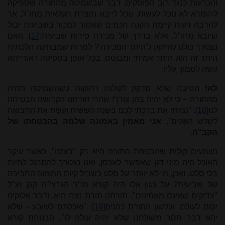
והכרעות כנגד רוב הפוסקים, דבר שבשמיטה מהתורה שספיקה
לחומרא לא נוכל לעשות. נוכל לייבא תוצרת חקלאית מחו"ל, אך
להרבה דעות קיימת תקנת חכמים שאסור למכור בשביעית יבול
שיובא מחו"ל, אלא בדרך של מכירת פירות שביעית
[17]
. האם
נצטרך כולנו להיזקק ל'היתר המכירה'? למרות שמבחינה הלכתית
היתר זה הוא היתר אמיתי ומבוסס, בכל אופן בספיקה דאורייתא
קשה לסמוך עליו.
לא!
הסיבה שלא נזדקק לקולות דחוקות כשהשמיטה תהיה
מהתורה – כי לא יהיה בהן צורך! שהרי תורתנו הקדושה הבטיחה
לנו
[18]
: "וְצִוִּיתִי אֶת בִּרְכָתִי לָכֶם בַּשָּׁנָה הַשִּׁשִּׁית וְעָשָׂת אֶת הַתְּבוּאָה
לִשְׁלֹשׁ הַשָּׁנִים".
אני מאמין באמונה שלמה בהבטחתו של
הקב"ה.
נשמעים קולות שהבטחת התורה היא רק "בזמנו", כאשר עיקר
האוכל היה מיני דגן שאפשר לאכסן, ואנו נצטרך להתרגל לחיות
בלי סלט. ואכן, מי לא יוותר על סלט בשביל קיום המצווה החביבה
של שביעית? על כגון אלו היה קורא מו"ר הגרצי"ה קוק זצ"ל
"צדיקים שאינם מאמינים". תורתנו תורת נצח היא, ודבר אלוקינו
יקום לעולם. וכלשון התורת כהנים
[19]
: "ואכלתם לשובע - שלא
יהא דבר חסר משולחנו שלא יהיה עולה לו". הבטחת קורא