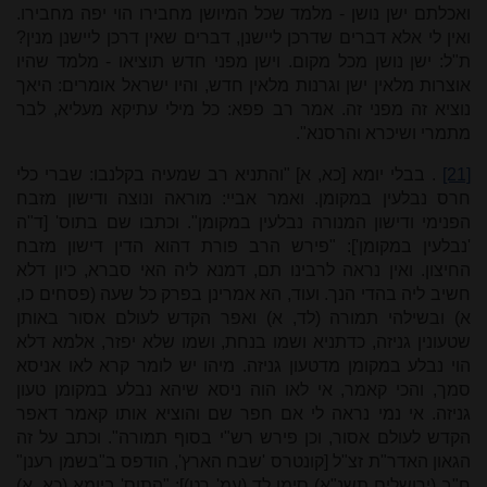
ואכלתם ישן נושן - מלמד שכל המיושן מחבירו הוי יפה מחבירו.
ואין לי אלא דברים שדרכן ליישנן, דברים שאין דרכן ליישנן מנין?
ת"ל: ישן נושן מכל מקום. וישן מפני חדש תוציאו - מלמד שהיו
אוצרות מלאין ישן וגרנות מלאין חדש, והיו ישראל אומרים: היאך
נוציא זה מפני זה. אמר רב פפא: כל מילי עתיקא מעליא, לבר
מתמרי ושיכרא והרסנא".
[21]
. בבלי יומא [כא, א] "והתניא רב שמעיה בקלנבו: שברי כלי
חרס נבלעין במקומן. ואמר אביי: מוראה ונוצה ודישון מזבח
הפנימי ודישון המנורה נבלעין במקומן". וכתבו שם בתוס' [ד"ה
'נבלעין במקומן']: "פירש הרב פורת דהוא הדין דישון מזבח
החיצון. ואין נראה לרבינו תם, דמנא ליה האי סברא, כיון דלא
חשיב ליה בהדי הנך. ועוד, הא אמרינן בפרק כל שעה (פסחים כו,
א) ובשילהי תמורה (לד, א) ואפר הקדש לעולם אסור באותן
שטעונין גניזה, כדתניא ושמו בנחת, ושמו שלא יפזר, אלמא דלא
הוי נבלע במקומן מדטעון גניזה. מיהו יש לומר קרא לאו אניסא
סמך, והכי קאמר, אי לאו הוה ניסא שיהא נבלע במקומן טעון
גניזה. אי נמי נראה לי אם חפר שם והוציא אותו קאמר דאפר
הקדש לעולם אסור, וכן פירש רש"י בסוף תמורה". וכתב על זה
הגאון האדר"ת זצ"ל [קונטרס 'שבח הארץ', הודפס ב"בשמן רענן"
ח"ב (ירושלים תשנ"א) סימן לד (עמ' רט)]: "התוס' ביומא (כא, א)