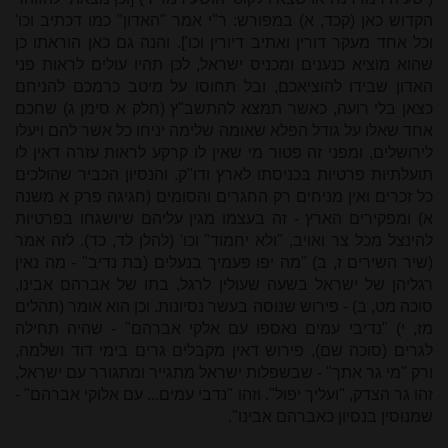
הקדוש כאן (קכד, א) במפורש: ר"י אמר "האדון" כמו דכתיב וכו'
וכל אחד מעקר דורין ואתיב דיורין וכו']. והנה גם כאן הוראתו כן
שהוא מוציא כנענים ומכניס ישראל, לכן תהיו עולים לראות פני
האדון שבידו להוציאכם, ובל תחוסו על מיטב כרמכם להניחם
כצאן בלי רועה, כאשר תמצא להתשב"ץ (חלק א סימן ג) שחכם
אחד שאלו על גודל הפלא שאומה שלימה יניחו כל אשר להם ויעלו
לירושלים, ומפני זה פטור מי שאין לו קרקע לראות עזרה דאין לו
תועלתיות פרטיות בכניסתו לארץ ודו"ק. והנסיון הכביר שהולכים
כל זכרים ואין מניחים רק החגרים והסומים (חגיגה פרק א משנה
א) ומפקירים הארץ - זה בעצמו מגין עליהם שיושגחו בפרטיות
להינצל מכל צר ואויב, "ולא יחמוד" וכו' (להלן לד, כד). לזה אמר
(שיר השירים ז, ב) "מה יפו פעמיך בנעלים (בת נדיב" - מה נאין
רגליהן של ישראל בשעה שעולין לרגל, בתו של אברהם אבינו,
סוכה מט, ב) - פירוש שנוסה בעשר נסיונות. וכן הוא אומר (תהלים
מז, י) "נדיבי עמים נאספו עם אלקי אברהם" - שהיה תחילה
לגרים (סוכה שם), פירוש דאין מקבלים גרים בימי דוד ושלמה,
ורק "מי גר אתך" - שבשפלות ישראל מתגייר ומתגורר עם ישראל,
זהו גר הצדק, "ועליך יפול". וזהו "נדבי עמים... עם אלוקי אברהם" -
שמנוסין בנסיון כאברהם אבינו".