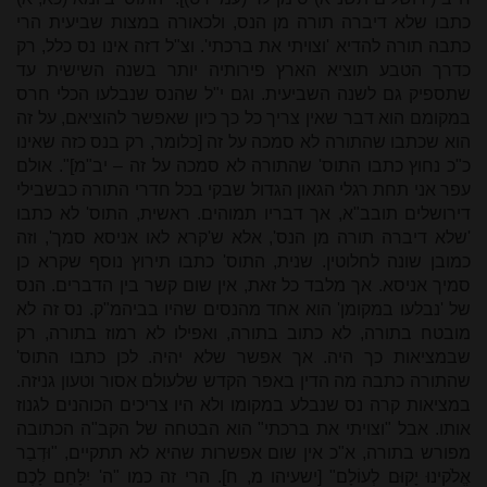
כתבו שלא דיברה תורה מן הנס, ולכאורה במצות שביעית הרי
כתבה תורה להדיא 'וצויתי את ברכתי'. וצ"ל דזה אינו נס כלל, רק
כדרך הטבע תוציא הארץ פירותיה יותר בשנה השישית עד
שתספיק גם לשנה השביעית. וגם י"ל שהנס שנבלעו הכלי חרס
במקומם הוא דבר שאין צריך כל כך כיון שאפשר להוציאם, על זה
הוא שכתבו שהתורה לא סמכה על זה [כלומר, רק בנס כזה שאינו
כ"כ נחוץ כתבו התוס' שהתורה לא סמכה על זה – יב"מ]". אולם
עפר אני תחת רגלי הגאון הגדול שבקי בכל חדרי התורה כבשבילי
דירושלים תובב"א, אך דבריו תמוהים. ראשית, התוס' לא כתבו
'שלא דיברה תורה מן הנס', אלא ש'קרא לאו אניסא סמך', וזה
כמובן שונה לחלוטין. שנית, התוס' כתבו תירוץ נוסף שקרא כן
סמיך אניסא. אך מלבד כל זאת, אין שום קשר בין הדברים. הנס
של 'נבלעו במקומן' הוא אחד מהנסים שהיו בביהמ"ק. נס זה לא
מובטח בתורה, לא כתוב בתורה, ואפילו לא רמוז בתורה, רק
שבמציאות כך היה. אך אפשר שלא יהיה. לכן כתבו התוס'
שהתורה כתבה מה הדין באפר הקדש שלעולם אסור וטעון גניזה.
במציאות קרה נס שנבלע במקומו ולא היו צריכים הכוהנים לגנוז
אותו. אבל "וצויתי את ברכתי" הוא הבטחה של הקב"ה הכתובה
מפורש בתורה, א"כ אין שום אפשרות שהיא לא תתקיים, "וּדְבַר
אֱלֹקינוּ יָקוּם לְעוֹלָם" [ישעיהו מ, ח]. הרי זה כמו "ה' יִלָּחֵם לָכֶם