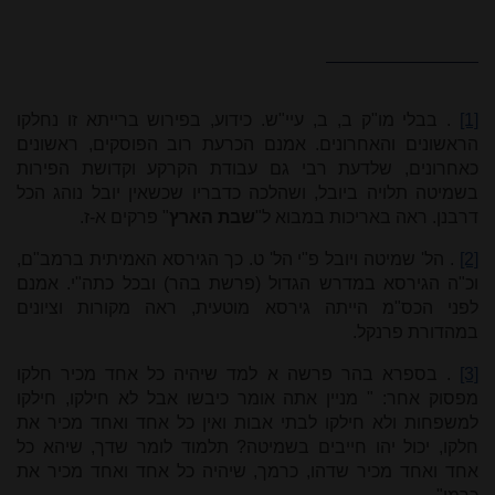
[1]
. בבלי מו"ק ב, ב, עיי"ש. כידוע, בפירוש ברייתא זו נחלקו
הראשונים והאחרונים. אמנם הכרעת רוב הפוסקים, ראשונים
כאחרונים, שלדעת רבי גם עבודת הקרקע וקדושת הפירות
בשמיטה תלויה ביובל, ושהלכה כדבריו שכשאין יובל נוהג הכל
דרבנן. ראה באריכות במבוא ל"
שבת הארץ
" פרקים א-ז.
[2]
. הל' שמיטה ויובל פ"י הל' ט. כך הגירסא האמיתית ברמב"ם,
וכ"ה הגירסא במדרש הגדול (פרשת בהר) ובכל כתה"י. אמנם
לפני הכס"מ הייתה גירסא מוטעית, ראה מקורות וציונים
במהדורת פרנקל.
[3]
. בספרא בהר פרשה א למד שיהיה כל אחד מכיר חלקו
מפסוק אחר: "
מניין אתה אומר כיבשו אבל לא חילקו, חילקו
למשפחות ולא חילקו לבתי אבות ואין כל אחד ואחד מכיר את
חלקו, יכול יהו חייבים בשמיטה? תלמוד לומר שדך, שיהא כל
אחד ואחד מכיר שדהו, כרמך, שיהיה כל אחד ואחד מכיר את