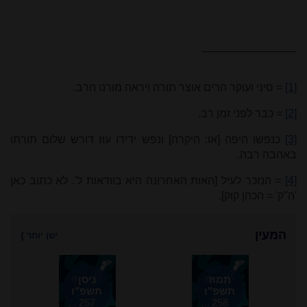
[1]
= סיני ועוקר הרים אוצר תורה ויראה מורנו הרב.
[2]
= כבר לפני זמן רב.
[3]
כנפשו היפה [או: היקרה] ונפש ידידו עוז דורש שלום תורתו
באהבה רבה.
[4]
= הנזכר לעיל [האות האחרונה היא בוודאות ל'. לא כתוב כאן
'ה"ק' = הכהן קוק].
המעין
ישן יותר
}
תמוז
ניסן
תשפ"ו
תשפ"ו
257
258