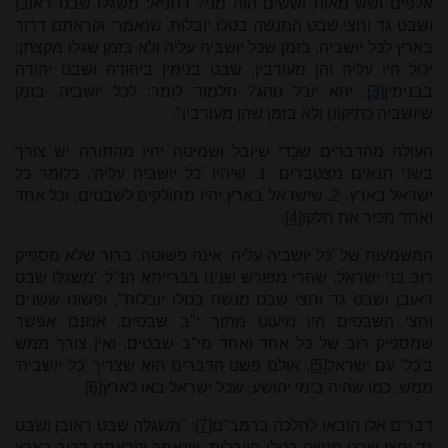
אלפים ושש מאות וששים הוה מני? דתניא: משגלו שבט ראובן
ושבט גד וחצי שבט המנשה בטלו יובלות, שנאמר: וקראתם דרור
בארץ לכל יושביה, בזמן שכל יושביה עליה ולא בזמן שגלו מקצתן;
יכול היו עליה והן מעורבין, שבט בנימין ביהודה ושבט יהודה
בבנימין
[3]
, יהא יובל נוהג? תלמוד לומר: לכל יושביה, בזמן
שיושביה כתיקונן ולא בזמן שהן מעורבין".
העולה מהדברים שכדי שיובל ושמיטה יהיו מהתורה יש צורך
בשני תנאים מצטברים: 1. שיהיו 'כל יושביה עליה', כלומר כל
ישראל בארץ. 2. שישראל בארץ יהיו מחולקים לשבטים, וכל אחד
ואחד מכיר את חלקו
[4]
.
המשמעות של 'כל יושביה עליה' אינה פשוטה. ברור שלא מספיק
רוב בני ישראל, שהרי מפורש שנינו בברייתא הנ"ל "משגלו שבט
ראובן ושבט גד וחצי שבט מנשה בטלו יובלות", ופשוט ששנים
וחצי השבטים היו מיעוט מתוך י"ב שבטים. אמנם אפשר
שמספיק רוב של כל אחד ואחד מי"ב שבטים, ואין צורך ממש
ב'כל' עם ישראל
[5]
. אולם פשט הדברים הוא שצריך 'כל יושביה'
ממש, כמו שהיה בימי יהושע, שכל ישראל באו לארץ
[6]
.
דברים אלו הובאו להלכה ברמב"ם
[7]
: "משגלה שבט ראובן ושבט
גד וחצי שבט מנשה בטלו היובלות, שנאמר וקראתם דרור בארץ