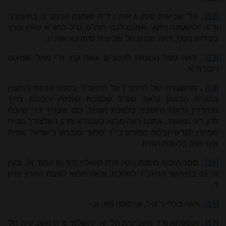
[12]
. הל' שביעית סימן ג אות ו ד"ה 'ואמנם הרמב"ם בחיבורו',
וד"ה 'ולהאמור ניחא'. אמנם לגבי תרו"מ ס"ל לחזו"א שאין צורך
בקידוש נוסף, ראה שם ובהל' שביעית סימן כא אות ה.
[13]
. ראה ספר המצוות לרמב"ם עשה קמ; פ"י מהל' שמיטה
ויובל ה"א.
[14]
. מהשגותיו של הרמב"ן על הראב"ד בספר הזכות [המצוין
בהערה הבאה] נראה שס"ל שלמנות שמיטין ויובלות צריך
סנהדרין גדולה היושבת בלשכת הגזית, כמו שצריך כדי שיוכלו
לדון דיני נפשות.. אמנם ראה מבוא לשבה"א פרק ז שלצורך מניית
שמיטין לקדש יובלות מספיק בי"ד 'סמוך ומובהק בישראל' אפילו
אינו יושב בלשכת הגזית.
[15]
. ספר הזכות מסכת גיטין פרק השולח [דף טז עמוד א], וכעין
זה גם בחידושי הראב"ד למסכת. וראה מבוא לשבת הארץ פרק
ד.
[16]
. ראה בבלי ר"ה ל, א; סוכה מא, א.
[17]
. תוספתא פ"ד משביעית הל' יא, ירושלמי פ"ח משביעית הל'