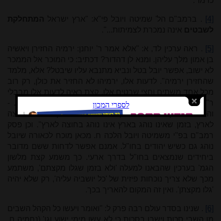
כרמו".
[4]
. ברמב"ם הל' שמיטה ויובל פי"א: "ארץ ישראל
המתחלקת
לשבטים
אינה נמכרת לצמיתות...".
[5]
. ראה ערכין לד, א: "אלא אמר ר' יוחנן: ירמיה החזירן ויאשיה
בן אמון מלך עליהן. ומנא לן דהדור? דכתיב: כי המוכר אל הממכר
לא ישוב, אפשר יובל בטל ונביא מתנבא עליו שיבטל? אלא, מלמד
שהחזירן ירמיה". לדעות אלו, ירמיהו לא החזיר את כולן, רק רוב
מכל אחד משתים וחצי שבטים אלו. קצת ראיה לדעות אלו מבבלי
ר"ה [ט, ב]: "והכתיב יובל? -
ההוא דאפילו בחוצה לארץ.
-
והכתיב בארץ! - ההוא: בזמן שנוהג דרור בארץ - נוהג בחוצה
לארץ, בזמן שאינו נוהג בארץ אינו נוהג בחוצה לארץ". וכן פסק
רמב"ם בפ"י משמיטה ויובל הלכה ח. מכאן מוכח לכאורה שיובל
נוהג גם כשיש יהודים בחו"ל. אמנם אפשר לדחות ששם מדובר
ביחידים שנמצאים בחו"ל בדרך ארעי. כך משמע קצת מלשון
הגמ' בערכין שהבאנו למעלה 'ולא בזמן שגלו מקצתם', משתמע
מכך שלא צריך נוכחות פיזית של 'כל יושביה עליה', רק שלא יהיה
'גלו מקצתן'. ואין זה המקום להאריך בכך.
[6]
. שנינו בסדר עולם רבה פרק ל: "ואומר ויעשו כל הקהל השבים
מן השבי סכות וישבו בסכות כי לא עשו מימי ישוע וגו' (נחמיה ח,