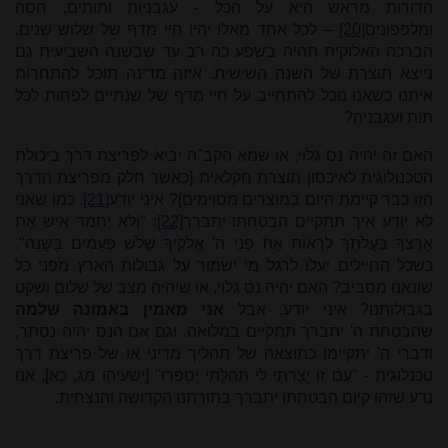
הדורות מראש היא על הכל - עגבניות ותותים, חסה
ומלפפונים
[20]
– לכל אחד מאלו יהיו חיי מדף של שלוש שנים.
הברכה האלוקית תהיה בשפע כה רב עד שבשנה השביעית גם
נייצא תוצרת של השנה השישית. איזה מדינה תוכל להתחרות
איתנו כשאנו נוכל להתחייב על חיי מדף של שנתיים לפחות לכל
תות ועגבניה?
האם זה יהיה נס גלוי, או שמא הקב"ה יביא לפריצת דרך ביכולת
הטכנולוגית לאיכסון תוצרת חקלאית [כאשר חלק מפריצת הדרך
הזו כבר קיימת היום במוצרים מסוימים]? איני יודע
[21]
. כמו שאני
לא יודע איך תתקיים הבטחתו יתברך
[22]
: "וְלֹא יַחְמֹד אִישׁ אֶת
אַרְצְךָ בַּעֲלֹתְךָ לֵרָאוֹת אֶת פְּנֵי ה' אֱלקֶיךָ שָׁלֹשׁ פְּעָמִים בַּשָּׁנָה".
כשכל החיילים יעלו לרגל מי ישמור על גבולות הארץ מפני כל
שונאנו מסביב? האם יהיה נס גלוי, או שיהיה מצב של שלום ושקט
בגבולותנו? איני יודע. אבל
אני מאמין באמונה שלמה
שהבטחת ה' יתברך תתקיים במלואה. וגם אם הנס יהיה נסתר,
ודברי ה' יתקיימו כתוצאה של תהליך מדיני או של פריצת דרך
טכנלוגית - "עַם זוּ יָצַרְתִּי לִי תְּהִלָּתִי יְסַפֵּרוּ" [ישעיהו מג, כא], אנו
נדע שזהו קיום הבטחתו יתברך בתורתנו הקדושה והנצחית.