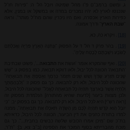
ג, ומשם ברמב"ם פ"ו מהל' שמיטה ויובל הל' ה: "פירות חו"ל
שנכנסו לארץ לא יהיו נמכרים במדה או במשקל או במנין, אלא
כפירות הארץ אכסרה, ואם היו ניכרין שהם מח"ל מותר". וראה
"
שבת הארץ
" ודרך אמונה.
[18]
. ויקרא כה, כא.
[19]
. בהר פרק ד הל' ד על הפסוק "וְנָתְנָה הָאָרֶץ פִּרְיָהּ וַאֲכַלְתֶּם
לָשֹׂבַע וִישַׁבְתֶּם לָבֶטַח עָלֶיהָ".
[20]
. ואף שהמקרא אומר 'ועשת את
התבואה
...', פשוט שבתיבת
'התבואה' הכוונה לכל יבול, ולאו דווקא תבואה, כמו בפסוק ג: "שֵׁשׁ
שָׁנִים תִּזְרַע שָׂדֶךָ וְשֵׁשׁ שָׁנִים תִּזְמֹר כַּרְמֶךָ וְאָסַפְתָּ אֶת תְּבוּאָתָהּ"
שהכוונה לכל היבול, ולא רק לתבואה. כך גם פסוק ז: "וְלִבְהֶמְתְּךָ
וְלַחַיָּה אֲשֶׁר בְּאַרְצֶךָ תִּהְיֶה כָל תְּבוּאָתָהּ לֶאֱכֹל" שהכוונה לכל היבול,
ולכן מצוות ביעור [לדעות שהיא מהתורה] הנלמדת מפסוק זה
[ראה רש"י] היא לכל היבול, ולא רק לתבואה. כך גם בפסוק יב: "כִּי
יוֹבֵל הִוא קֹדֶשׁ תִּהְיֶה לָכֶם מִן הַשָּׂדֶה תֹּאכְלוּ אֶת תְּבוּאָתָהּ", ממנה
למדו בתורת כהנים את דין הביעור, הכוונה לכל היבול, כדאיתא
בת"כ שם "מיכן אמרו הכובש שלשה כבשים בחבית...". כך גם
מוכח מהברייתא בסוף המוכר את הספינה [ב"ב צא, ב]: "ת"ר,