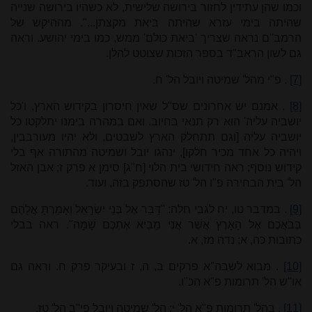
וכמו שהן עתידין לחזור בירושה שלישית, לא כשהיו בירושה שנייה
שהיתה בימי עזרא שהיתה ביאת מקצתן...". מההיקש של
הרמב"ם נראה שצריך 'ביאת כולם' ממש, כמו בימי יהושע. וראה
גם לשון הראב"ד בספר הזכות שצוטט להלן.
[7]
. פ"י מהל' שמיטה ויובל הל' ח.
[8]
. אמנם יש אחרונים שס"ל שאין חיסרון בקידוש הארץ, ו'כל
יושביה עליה' הוא רק תנאי בחיוב. ואם במהרה בימנו יתלקטו כל
יושביה עליה [וגם תתחלק הארץ לשבטים, ולא יהיו מעורבבין,
ויהיה כל אחד מכיר חלקו], ינהגו יובל ושמיטה מהתורה אף בלי
קידוש נוסף; ראה חידושי בית הלוי [ח"ג] סימן א פרק ז; אבן האזל
הל' בית הבחירה פ"ו הל' טז שהסתפק בזה, ועוד.
[9]
. במדבר טו, יח לגבי חלה: "דַּבֵּר אֶל בְּנֵי יִשְׂרָאֵל וְאָמַרְתָּ אֲלֵהֶם
בְּבֹאֲכֶם אֶל הָאָרֶץ אֲשֶׁר אֲנִי מֵבִיא אֶתְכֶם שָׁמָּה". ראה בבלי
כתובות כה, א; נדה מז, א.
[10]
. מבוא לשבה"א פרקים ב, ה, ז ובעיקר פרק ח. וראה גם
או"ש הל' תרומות פ"א הכ"ו.
[11]
. בהל' תרומות פ"א הל' י; הל' שמיטה ויובל פי"ב הל' טז.