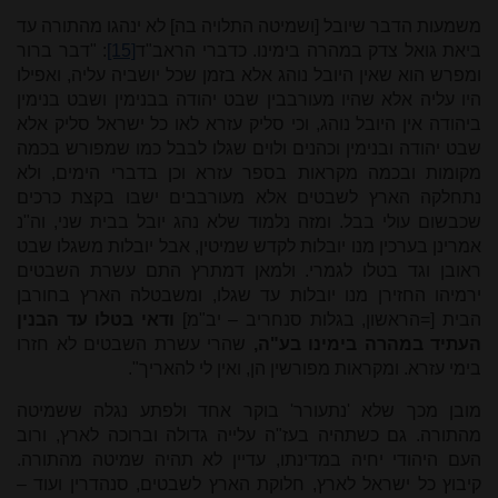
משמעות הדבר שיובל [ושמיטה התלויה בה] לא ינהגו מהתורה עד
ביאת גואל צדק במהרה בימינו. כדברי הראב"ד
[15]
: "דבר ברור
ומפרש הוא שאין היובל נוהג אלא בזמן שכל יושביה עליה, ואפילו
היו עליה אלא שהיו מעורבבין שבט יהודה בבנימין ושבט בנימין
ביהודה אין היובל נוהג, וכי סליק עזרא לאו כל ישראל סליק אלא
שבט יהודה ובנימין וכהנים ולוים שגלו לבבל כמו שמפורש בכמה
מקומות ובכמה מקראות בספר עזרא וכן בדברי הימים, ולא
נתחלקה הארץ לשבטים אלא מעורבבים ישבו בקצת כרכים
שכבשום עולי בבל. ומזה נלמוד שלא נהג יובל בבית שני, וה"נ
אמרינן בערכין מנו יובלות לקדש שמיטין, אבל יובלות משגלו שבט
ראובן וגד בטלו לגמרי. ולמאן דמתרץ התם עשרת השבטים
ירמיהו החזירן מנו יובלות עד שגלו, ומשבטלה הארץ בחורבן
הבית [=הראשון, בגלות סנחריב – יב"מ]
ודאי בטלו עד הבנין
העתיד במהרה בימינו בע"ה,
שהרי עשרת השבטים לא חזרו
בימי עזרא. ומקראות מפורשין הן, ואין לי להאריך".
מובן מכך שלא 'נתעורר' בוקר אחד ולפתע נגלה ששמיטה
מהתורה. גם כשתהיה בעז"ה עלייה גדולה וברוכה לארץ, ורוב
העם היהודי יחיה במדינתו, עדיין לא תהיה שמיטה מהתורה.
קיבוץ כל ישראל לארץ, חלוקת הארץ לשבטים, סנהדרין ועוד –