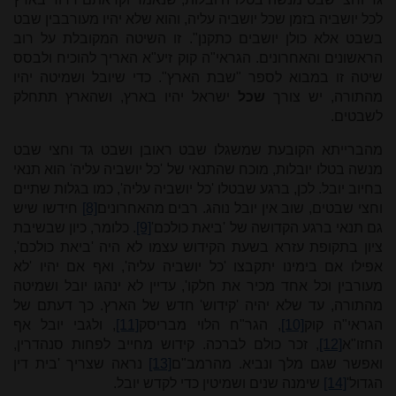
לכל יושביה בזמן שכל יושביה עליה, והוא שלא יהיו מעורבבין שבט
בשבט אלא כולן יושבים כתקנן". זו השיטה המקובלת על רוב
הראשונים והאחרונים. הגראי"ה קוק זיע"א האריך להוכיח ולבסס
שיטה זו במבוא לספר "שבת הארץ". כדי שיובל ושמיטה יהיו
מהתורה, יש צורך
שכל
ישראל יהיו בארץ, ושהארץ תתחלק
לשבטים.
מהברייתא הקובעת שמשגלו שבט ראובן ושבט גד וחצי שבט
מנשה בטלו יובלות, מוכח שהתנאי של 'כל יושביה עליה' הוא תנאי
בחיוב יובל. לכן, ברגע שבטלו 'כל יושביה עליה', כמו בגלות שתיים
וחצי שבטים, שוב אין יובל נוהג. רבים מהאחרונים
[8]
חידשו שיש
גם תנאי ברגע הקדושה של 'ביאת כולכם'
[9]
. כלומר, כיון שבשיבת
ציון בתקופת עזרא בשעת הקידוש עצמו לא היה 'ביאת כולכם',
אפילו אם בימינו יתקבצו 'כל יושביה עליה', ואף אם יהיו 'לא
מעורבין וכל אחד מכיר את חלקו', עדיין לא ינהגו יובל ושמיטה
מהתורה, עד שלא יהיה 'קידוש' חדש של הארץ. כך דעתם של
הגראי"ה קוק
[10]
, הגר"ח הלוי מבריסק
[11]
, ולגבי יובל אף
החזו"א
[12]
, זכר כולם לברכה. קידוש מחייב לפחות סנהדרין,
ואפשר שגם מלך ונביא. מהרמב"ם
[13]
נראה שצריך 'בית דין
הגדול'
[14]
שימנה שנים ושמיטין כדי לקדש יובל.