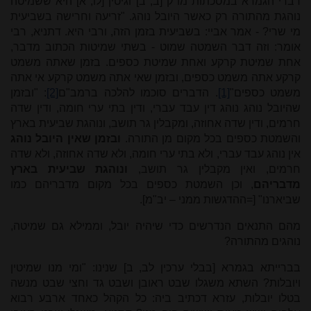
דברי הגמרא במסכתות מו"ק [ב, ב] וגיטין [לו, א] היא ששמיטה
נוהגת מהתורה רק כאשר היובל נוהג. "זריעה וחרישה בשביעית
מי שרי? - אמר אביי: בשביעית בזמן הזה, ורבי היא. דתניא, רבי
אומר: וזה דבר השמטה שמוט - בשתי שמיטות הכתוב מדבר,
אחת שמיטת קרקע ואחת שמיטת כספים. בזמן שאתה משמט
קרקע אתה משמט כספים, ובזמן שאי אתה משמט קרקע אי אתה
משמט כספים"
[1]
. הדברים סוכמו להלכה ברמב"ם
[2]
: "ובזמן
שהיובל נוהג נוהג דין עבד עברי, ודין בתי ערי חומה, ודין שדה
חרמים, ודין שדה אחוזה, ומקבלין גר תושב, ונוהגת שביעית בארץ
והשמטת כספים בכל מקום מן התורה.
ובזמן שאין היובל נוהג
אין נוהג עבד עברי, ולא בתי ערי חומה, ולא שדה אחוזה, ולא שדה
חרמים, ואין מקבלין גר תושב,
ונוהגת שביעית בארץ
מדבריהם
, וכן השמטת כספים בכל מקום מדבריהם כמו
שביארנו" [=ההדגשות ממני – יב"מ].
מהם התנאים הנדרשים כדי שיהיה יובל, וממילא גם שמיטה,
נוהגים מהתורה?
בברייתא בגמרא [בבלי ערכין לב, ב] שנינו: "ומי מנו שמיטין
ויובלות? השתא משגלו שבט ראובן ושבט גד וחצי שבט מנשה
בטלו יובלות, עזרא דכתיב ביה: כל הקהל כאחד ארבע רבוא