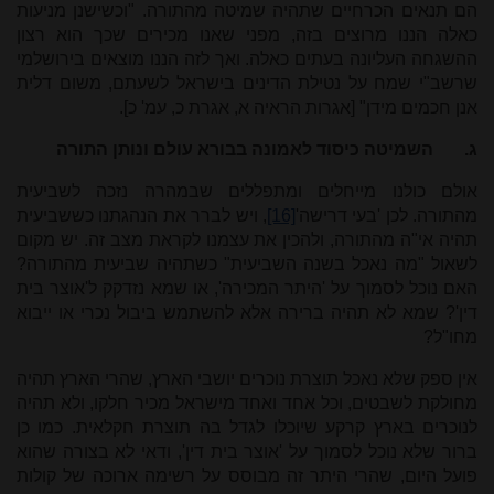
הם תנאים הכרחיים שתהיה שמיטה מהתורה. "וכשישנן מניעות
כאלה הננו מרוצים בזה, מפני שאנו מכירים שכך הוא רצון
ההשגחה העליונה בעתים כאלה. ואך לזה הננו מוצאים בירושלמי
שרשב"י שמח על נטילת הדינים בישראל לשעתם, משום דלית
אנן חכמים מידן" [אגרות הראיה א, אגרת כ, עמ' כ].
ג.
השמיטה כיסוד לאמונה בבורא עולם ונותן התורה
אולם כולנו מייחלים ומתפללים שבמהרה נזכה לשביעית
מהתורה. לכן 'בעי דרישה'
[16]
, ויש לברר את הנהגתנו כששביעית
תהיה אי"ה מהתורה, ולהכין את עצמנו לקראת מצב זה. יש מקום
לשאול "מה נאכל בשנה השביעית" כשתהיה שביעית מהתורה?
האם נוכל לסמוך על 'היתר המכירה', או שמא נזדקק ל'אוצר בית
דין'? שמא לא תהיה ברירה אלא להשתמש ביבול נכרי או ייבוא
מחו"ל?
אין ספק שלא נאכל תוצרת נוכרים יושבי הארץ, שהרי הארץ תהיה
מחולקת לשבטים, וכל אחד ואחד מישראל מכיר חלקו, ולא תהיה
לנוכרים בארץ קרקע שיוכלו לגדל בה תוצרת חקלאית. כמו כן
ברור שלא נוכל לסמוך על 'אוצר בית דין', ודאי לא בצורה שהוא
פועל היום, שהרי היתר זה מבוסס על רשימה ארוכה של קולות