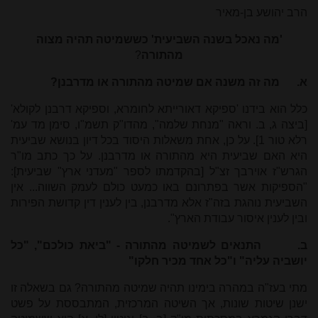
הרב יהושע בן-מאיר
'מה נאכל בשנה השביעית' כששמיטה תהיה מצוה
מהתורה
?
א.
מה זה משנה אם שמיטה מהתורה או מדרבנן?
כלל הוא בידנו 'ספיקא דאורייתא לחומרא, וספיקא דרבנן לקולא'
[ביצה ג, ב. וראה "מנחת שלמה", מהדו"ק תשמ"ו, סימן מד עמ'
רלא טור 1]. על כן, אחת משאלות היסוד בכל דיון בנושא שביעית
היא האם שביעית היא מהתורה או מדרבנן. על כך כתב מו"ר
הגרש"ז אוירבך זצ"ל [בהקדמתו לספר "מעדני ארץ" שביעית]:
"הספיקות אשר בפתרונם באו כמעט כולם לעמק השווה... אין
השביעית נוהגת בזה"ז אלא מדרבנן, בין לענין דין קדושת הפירות
ובין לענין איסור עבודת הארץ".
ב.
התנאים לשמיטה מהתורה - "ביאת כולכם", "כל
יושביה עליה" ו"כל אחד מכיר חלקו"
מתי בעז"ה במהרה בימינו תהיה שמיטה מהתורה? גם בשאלה זו
ישנן שיטות שונות, אך השיטה המרכזית, המתבססת על פשט