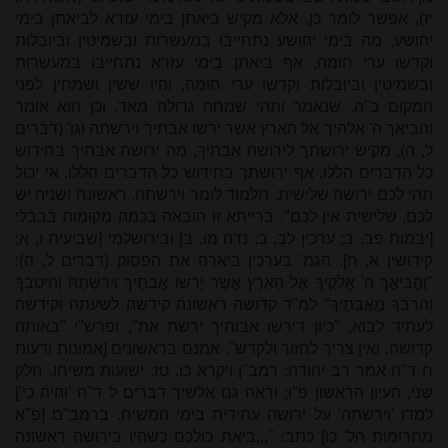
יז), אפשר לומר כן, אלא מקיש ביאתן בימי עזרא לביאתן בימי
יהושע, מה בימי יהושע נתחייבו במעשרות ובשמיטין וביובלות
וקדשו ערי חומה, אף ביאתן בימי עזרא נתחייבו במעשרות
ובשמיטין וביובלות וקדשו ערי חומה, והיו ששין ושמחין לפני
המקום ב"ה, שנאמר ותהי שמחה גדולה מאד, וכן הוא אומר
והביאך ה' אלהיך אל הארץ אשר ירשו אבתיך וירשתה וגו' (דברים
ל, ה), מקיש ירושתך לירושת אבתיך, מה ירושת אבתיך בחידוש
כל הדברים הללו, אף ירושתך בחידוש כל הדברים הללו, אי יכול
תהי לכם ירושה שלישית, תלמוד לומר וירשתה, ראשונה ושניה יש
לכם, שלישית אין לכם". ברייתא זו הובאה בכמה מקומות בבבלי
[יבמות פב, ב; ערכין לב, ב; נדה מו, ב] ובירושלמי [שביעית ו, א;
קידושין א, ח]. הגמ' בערכין ביארה את הפסוק (דברים ל, ה):
"וֶהֱבִיאֲךָ ה' אֱלֹקֶיךָ אֶל הָאָרֶץ אֲשֶׁר יָרְשׁוּ אֲבֹתֶיךָ וִירִשְׁתָּהּ וְהֵיטִבְךָ
וְהִרְבְּךָ מֵאֲבֹתֶיךָ" למ"ד קדושה ראשונה קידשה לשעתה וקידשה
לעתיד לבוא, "כיון דירשו אבותיך ירשת את", ופרש"י "באותה
קדושה, ואין צריך לחזור ולקדש". אמנם בראשונים [אמונות ודעות
ח ד"ה אמר רב יהודה; רמב"ן ויקרא כו, טז; ישועות משיחו, חלק
שני, העיון הראשון פ"ו; וראה גם אלשיך דברים ל ד"ה 'והיה כי']
למדו 'וירשתה' על ירושה עתידית בימי המשיח. ברמב"ם [פ"א
מתרומות הל' כו] כתב: ",,,ביאת כולכם כשהיו בירושה ראשונה