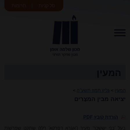
סל קניות
תרומות
מכון שלמה
אומן
המעין
המעין
>
גליון תמוז תשע"ה
>
יציאה מבין המצָרים
הורדת קובץ PDF
בעל 'בני יששכר' מעיר ('אגרא דפרקא' רלז) שתקנו שפרשות