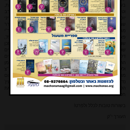
בשפה 'נסתרת' שבה הרובד העמוק כולו ספוג במשמעות קבלית,
וטיפה אחת מעולם זה חושף כאן לפנינו חוקר הקבלה הידוע הרב
יוסף אביב"י שליט"א. בהמשך מתפרסמים בירורים בענייני
שמירת השמיטה בעבר ובעתיד, ופסק הלכה ייחודי ומעורר
מחלוקת מאת הרמח"ל, שאותו דווקא אישר יריבו הגדול ר"י
פאציפיקו אב"ד ונציה. עוד מתברר לנו שהביטוי 'דורשי חלקות',
שנראה היה ככינוי גנאי של האיסיים כלפי חכמי הפרושים, יתכן
שהוא תמים הרבה יותר, ושצאת הכוכבים הנראה לעינינו כעשרים
דקות אחר השקיעה קרוב לוודאי שהוא-הוא צאת הכוכבים
ההלכתי. הרב מאיר שלזינגר שליט"א, נשיא מכון שלמה אומן
ולשעבר ראש ישיבת שעלבים, מספיד בגיליון זה את ידידו הגה"צ
מורנו הרב אהרן ליכטנשטיין זצ"ל ראש ישיבת הר עציון, ולסיום
נדפסו הערות והשלמות על דברים שנכתבו בגיליונות 'המעין'
הקודמים, וסקירות איכותיות של ספרים תורניים חדשים מאת
חכמים שונים.
בשורות טובות לכלל ולפרט!
העורך י"ק