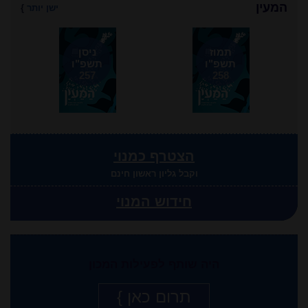
המעין
ישן יותר
}
תמוז
ניסן
תשפ"ו
תשפ"ו
257
258
הצטרף כמנוי
וקבל גליון ראשון חינם
חידוש המנוי
היה שותף לפעילות המכון
תרום כאן }