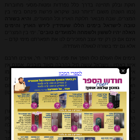
חוקת ובלק תהיינה בדרך כלל נפרדות ומטות-מסעי מחוברות
(כמו השנה) משום "דיותר טוב שיקראו פרשת פינחס בימי בין
המצרים, שבה מבואר חלוקת הארץ וכל המועדים,
והיא בשורה
טובה לישראל בימים הללו שעתידין לירש הארץ והימים
האלה יהיו לששון ולשמחה ולמועדים טובים
". ימי בין המצרים
אינם אם כן רק ימי עצב המזכירים לנו את תפארתנו מימי קדם –
אלא גם ימי בשורה לגאולה העתידה.
בימים אלו העולם כולו הופך את פניו 'בשידור חי', אויבינו חרבם
איש באחיו - וישראל עושה חיל בהרבה מאוד מובנים. אמנם אין
איש עמָנו שיודע איך יהיה עד שיהיה, אך קשה שלא לראות במו
עינינו את יד ה' העושה כל אלו לטוב לנו. גם השינויים הפוליטיים
האחרונים עשויים בעז"ה לחזק את הקשרים בין עובדי ה' לגווניהם
בארץ ישראל, וכולנו תפילה שיתקיימו בנו דברי חז"ל (אבות ג, טו)
"ובטוב העולם נידון - והכל לפי רוב המעשה".
בגיליון זה אנו מציינים את יום הזיכרון השמונים לפטירת מרן
הראי"ה קוק זצ"ל, רואה האורות, בג' באלול הקרוב. נדפס כאן
לראשונה מכתב מכתי"ק בו הוא מקבל בחום פני רב ליטאי שעלה
לארץ, ומתפרסמת פיסקה מתוך ספר גדול שיעסוק בביאור
קבלת הראי"ה; מתברר שבדומה למהר"ל גם הרב קוק כתב