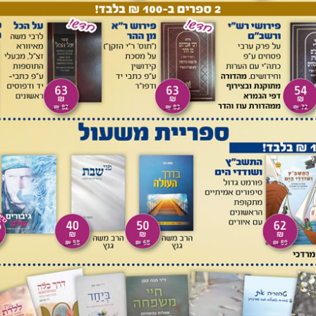
יוליוס) פרויס. תרגם מגרמנית: אורי וירצבורגר. ירושלים, מאגנס,
א, הוציא לאור בברלין הרופא ד"ר יצחק פרויס את ספרו הגדול
Biblisch-talmudi
– 'רפואה תנ"כית-תלמודית'. למרות שפתו
 מי שעסק במחקר היסטורי-הלכתי שנגע ברפואה בימי הקדמונים,
מאז ועד דורנו, חייב היה להשתמש בו. מחברו ז"ל ליקט וסידר בצורה יסודית ב-19 פרקים את כל ענייני
תיאור ענייניהם של הרופאים ובעלי המקצועות הפרה-רפואיים
 לאברי הגוף השונים ופעולתם ומחלותיהם, דרכי הטיפול במחלות
יות, נשים ולידה, מיתה וקבורה, תזונה ועוד, לא נותרה אבן שלא
דר. ד"ר פרויס, שנולד למשפחה יהודית שהתגוררה יחידה בעיירה
תו לחינוך תורני מינימלי, אך בשנות לימודיו באוניברסיטה בברלין
נים בראשות הגר"ע הילסדהיימר זצ"ל, ובחריצותו ובכישרונותיו
צטיין, וגם הרחיב במהירות את כמות ואיכות ידיעותיו בהלכה
ידע מקיף ברפואה ובהיסטוריה הרפואית. לאחר שפרסם מספר
רושם רב, החליט לחבר חיבור מקיף שיכיל את כל החומר הכלול
, תוך ציון שיטתי למקבילות בין מקורות חז"ל לכתבי הרפואה
העבודה הענקית הזו עשה בשעות שנותרו לו אחרי עבודתו כרופא,
ספיק לפרסם את הספר הגדול הזה בגרמנית עוד לפני שהגיע לגיל
ר. שנים רבות שימש הספר את החוקרים במקורו הגרמני, בשנת