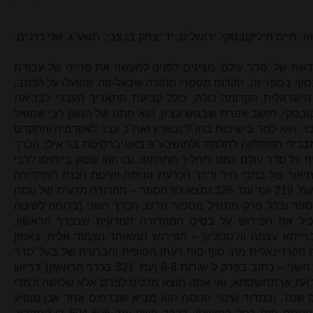
 חיים מיליקובסקי. ירושלים, יד יצחק בן צבי, תשע"ג. שני כרכים.
שה של 'סדר עולם' מציגים לפנינו למעשה את פרייה של עבודת
בסקי בספר זה, הקדום מספרי התורה שבעל-פה שהועלו על הכתב,
הישראלית הקדומה כולה, כולל קביעת התאריך העברי לבריאת
ובסקי, תושב אפרת שבגוש עציון, הוא חתנו של הגאון רבי שמואל
בז'. הוא למד בישיבות בחו"ל ובארץ ואח"כ עבר לאקדמיה והתקדם
בכירי המחלקה לתלמוד ולתושבע"פ באוניברסיטת בר אילן. הכרך
על סדר עולם וזמנו ותהליך התהוותו, ובו הוא עוסק בייחוסו לרבי
בו תיאור של כתבי היד ודרך הכרעת הנוסח ושיטת הכנת המהדורה
המדעית הזו בידי מהדירהּ ועוד. אח"כ מעמ' 219 ועד עמ' 326 נמצא לוז הספר – מהדורה מדעית של נוסח
ספר ובכל פרק מתחיל מִספור חדש. הכרך השני (בדומה לשיטה
כיל את הפירוש על בסיס המהדורה המדעית שבכרך הראשון,
יתא עצמה וה'סכוליון' – הפירוש המאוחר הצמוד אליה, באופן
 הקרדינאלית מהי סוף-סוף דעתו הסופית והברורה של בעל 'סדר
עולם' בעניין תיארוך שנות תחילת הבית השני – כתוב בפרק ל שורות 6-8 (עמ' 321 בכרך הראשון) 'דריוש
את ארתחשסתא, ואי אתה מוצא מלכים לפרס אלא שלושה ולמדַי
שנה', ובמדור שינויי הנוסח הוא מביא שבדפוס אחד אכן מופיע