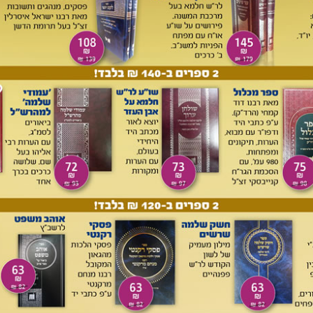
לחומרא לזוג ש'נישא' בנישואין אזרחיים, שליחות וזכייה בקידושין
ם, תנאי בנישואין, האם חייבים להודיע למשודכת על מום מסוים
 ללדת וגם אינו אוסר את נישואיו, דרך סידור הקידושין אצל זוג
יימת במאמר מקיף של החוקר התורני הידוע הרב יחיאל גולדהבר
יטליה לפני מאתיים שנה שעסקו בה כמעט כל גדולי אותו דור, כולל
ציאות החוקית וההיסטורית באותו מקום ובאותה שעה, מלאכה
הלומדים, יגדילו תורה ויאדירו.
כה בשאלות מעשיות מסודרים על פי סדר שו"ע או"ח ויו"ד. מאת
(
avdery7@gmail.com
)
 ובכולל בבית אל אחרי עלייתו ארצה מצרפת, וכעת משמש כרב
רב צבאי. הוא פורס בפני המעיין ח"י שאלות שהוא נשאל ע"י בני
נקודתי בפוסקים, ואחר כך עיין ובדק והרחיב והעלה על הכתב בירור
. מדובר על שאלות מעשיות, כגון האם מותר לכתחילה לטעון את
ותר להשתמש בשבת בסבון אסלות צבעוני, האם יש היתר לעבוד
יש להטביל אריזות מזון שמשתמשים בהן שימוש חוזר ועוד, ושתי
קה הנכון לכתחילה כאשר הבעל חוזר מהעבודה הרבה אחרי זמן
ראוי להדליק את נרות החנוכה כאשר מתארחים במלון (אשכנזים
מלון). אחרי כל בירור ארוך נמצא סיכום בהיר, ובסוף הספר
קונטרס הערות מאת הראשל"צ הרב יצחק יוסף שליט"א. יבורך גם
טביעות ידיו ניכרות לאורך הספר.