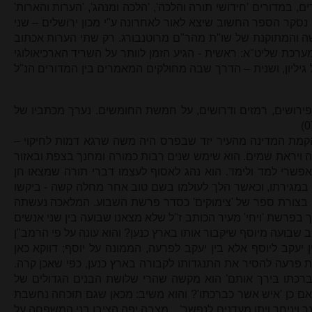
ם, במדורים 'חידושי תורה והלכה', 'הלכה ומנהג', 'הערות והארות'
נסקר הספר החשוב שיצא לאור לאחרונה ע"י מכון ירושלים – שני
 והמתוקנת של שו"ת מהר"ם מרוטנבורג. רק שתי הערות אכתוב
רכת שליט"א: ראשית - הגיע הזמן לוותר על השריד הארכיאולוגי
יליון, ושנית – הדרך שבה מחולקים המאמרים בין המדורים הנ"ל
פירושים, רמזים ודרושים, על חמשת החומשים. נערך מכתביו של
 הקמת המדינה מהעיר יזד שבפרס היה משה שרגא דמות לחיקוי –
ה ויראת שמים. הוא שימש שנים רבות כמורה ומחנך בצפת ובאזור
אפשרי למד ולימד. הוא נהג לאסוף לעצמו דברי תורה שמצאו חן
 במגירתו, וכאשר הלך לעולמו בשם טוב אחר מחלה קשה - ביקשו
 בצורת ספר של 'צימוקים' כסדר פרשת השבוע. המלאכה נעשתה
 בפרשת 'ויחי' מעיר הכותב ז"ל שלא מצאנו שבועה בין שני אנשים
 שבועה מיוסף שיקבור אותו בארץ כנען? והוא עונה על פי הרמב"ן
יעקב ליוסף אלא בין יעקב לפרעה, הממונה על יוסף; דווקא כאן
 פרעה להסיר את התנגדותו לקבורה בארץ כנען, כפי שאכן קרה.
רכתו בירך אותם' הוא מקשה שהרי שלושת הבנים הגדולים של
אם כן 'איש אשר כברכתו'? והוא משיב: מכאן שגם תוכחה נחשבת
ך ויניחך ויתן מעדנים לנפשך'... מצבה יפה הציבו בני המשפחה על