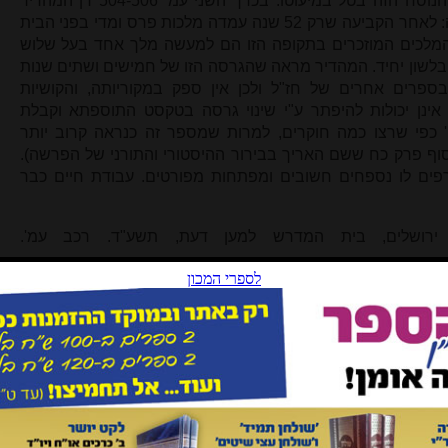
המספר 'חמישים ומאתיים שנה' - אך הנוסח הזה בטל במיעוטו. בכרך השני עמ' 504-506 דן המהדיר
בשורות אלו ומשמעותן, ומסקנתו ברורה: לאחר הקביעה שרק 52 שנה עמדה מלכות פרס ומדי בפני הבית
מלכים המוזכרים בתקופה הזו הם למעשה מלך אחד בעל שלוש
 בלשון יחיד. המהדיר מראה שהגרסה הזו של חמישים ושתים שנות
פרים אחרים של חז"ל ולכן אין ספק במקוריותה, והקושיות
אינן יכולות להיפתר ע"י שינוי גרסה בטקסט התוספתא וקבלת
 כפי שרצו כמה חוקרים, למרות שמספר זה כנראה קרוב יותר
ף פרק כח ששם האריך בבירור ההיסטורי והתורני של הפרשה).
פים לו נספחים חשובים ומפתחות מפורטים. עבודת חיים כבר
א. ירושלים, בית המדרש למען דעת, תשע"ד. רכב עמ'.
ל קרויזר שליט"א, חתנו של רבה של ירושלים הרב ז'ולטי זצ"ל,
ידושין ונישואין הלכה למעשה. בנוסף ללימוד השוטף הקפידו ראשי
ם, של תלמידי חכמים חשובים, דיינים ופוסקים, שהעשירו את
ה ובמציאות המתגלה בבתי הדין, וכן המריצו את הלומדים לעסוק
חידושי תורה מסודרים. דברי הרבנים האורחים וכתבי האברכים
צ'צ'יק, שסידר וערך והוסיף וגרע, והתוצאה היא חוברת גדושה
ת קידושין, חלקם מאמרים עיוניים ולמדניים - וחלקם עוסקים
ם מסובכים, כמו בירור מעמדם של איש ואשה הדרים יחדיו ללא