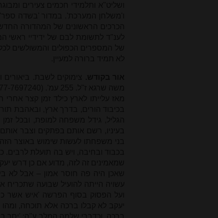
ושליט"א ותלמידי חכמים צעירים ומבוגרי
ו'משלחן המערכת'. במדור 'בשדה ספר' 
הכרכים הראשונים של המהדורה החדשה
לענ"ד לתשומת לבם של ידידיי ראשי המע
של המספרים הכפולים והמשולשים לכל ג
לא תמיד ברורה למעיין.
אור בקודש.
צימוקים לשבת. ביאורים ו
משה שרגא ז"ל. 255 עמ'. (077-7697240)
מאז עלייתו לארץ כילד זמן קצר אחרי
בכיבוד הורים, בדרך ארץ, ובאהבת תור
הגליל, גידל משפחה למופת, ובכל זמן 
בעיניו, רשם אותם בפתקים וצבר אותם
בני משפחתו לעשות שימוש באוצר הזה
בכבוד ובחיבה, ויש בה תועלת לרבים. כך
שמאמינים זה לזה, מדוע אם כן דרש יעקב
שאכן היה פה חוסר אמון – אבל לא בין 
עשויה הייתה להועיל שבועה שתכריח את
ועל הפסוק בסוף הפרשה 'איש אשר כב
יעקב לא קבלו ברכה אלא תוכחה, ומהו 
ברכה, וכדברי שלמה המלך ע"ה: 'יסֵר בנ