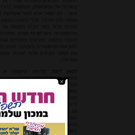
השני - לא נשאר אלא לומר ששלושת ה
שמות, ולכן התיבה 'מלך' כתובה בפסוק
מלכות פרס בפני הבית נמצאת גם בס
ההיסטוריות והפרשניות שהיא מותירה 
הנוסח התמוה 'חמישים ומאתיים שנה'
למציאות ההיסטורית (המחבר מפנה לסו
את הספר מקיפים אלפי הערות, ומצור
אמרנו?...
למען דעת.
קידושין ונישואין. 
)
lemaandaat1@gmail.com
(
הכולל 'למען דעת' בראשותו של הרב רפא
עסק בקיץ תשע"ד בעומק העיון בהלכות ק
הכולל על שיעורי אורח, תמידים כסדר
ידיעותיהם של חברי הכולל בתורה ובהלכ
גם ב'תורה שבכתב' – לכתוב בקביעות 
הובאו לידיו של העורך המוכשר רמ"ד 
בכעשרים מאמרים לפי סדר השו"ע הלכו
בשפיר ובשלייה של פסיקת הלכה במקרי