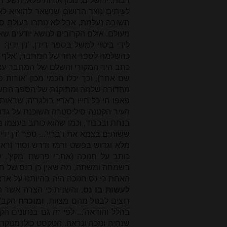
רבות. ירושלים, מכון אורות פלא, תשע"ה. 22+תרנא עמ'. (2-6413780
לעיתים נוצר הרושם שנשאר להוציא לא
תשובה נעלמת, אבל לא נותרו בעולם ספ
מעולם. אולם הקרובים לנושא יודעים שאין
לידי ביטוי למשל בספר דידן, 'דן ידי
כהשלמה לספר אחר של המחבר, 'אלף ה
כתב היד המקורי והשלם של המחבר עצמ
שם אחר), וכך יכלו חכמי מכון 'אורות
מהדורה שלמה ומתוקנת של הספר החשוב
פאפו חי כל חייו בארץ בולגריה, שבאות
העיר הקטנה סיליסטרה השוכנת על גדות
בנחת ובכבוד, וכמו שהוא כותב בעצמו בס
ששותים בצמא את דבריי'... ספר 'דן ידי
מלא וגדוש בפשט ורמז ודרש וסוד וראש
כותב על חנוכה (אחרי פרשת 'מקץ', ע
בשמחה ומשתה, מה שאין כן בנס של חנוכ
האחת כי נס חנוכה היה בהיותנו על אר
לעשות בו נס
, והשנית כי הצרה אשר הי
רוצים לבטל מהם מצוות,
ומוכרח
הקב"ה
בהלל והודאה'... לפי זה גם בנתונים הק
שנחיה ונזכה ונראה. הטקסט כולו מנוקד,