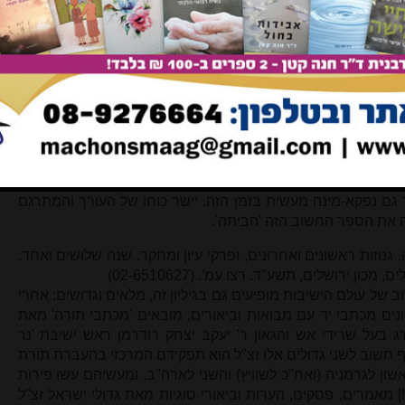
עתה זכה לצאת לאור בלשון הקודש. המתרגם והעורך מר אורי
שק והתעשייה הישראליים בדרגות הבכירות ביותר, ולא הייתה לו
כתי. אך לפני כמה שנים, בעידודה של אשתו ז"ל שהייתה נכדתו של
שיך הוא לבדו) לתרגם ולערוך ולסדר את הספר הגדול הזה, כדי
 ברפואה והלכה. בשלב מסוים הוא חבר להוצאת 'מאגנס' של
 לכל שבח: למעלה מאלף עמודים גדושים, מסודרים, מוערים, עם
תרגם נטל על עצמו הרבה יותר מאשר עבודת תרגום – הוא ביצע
 וכמה מבני משפחתו, עבודת עריכה מקיפה, השלים הערות והעיר
ות. מובן מאליו שהרפואה המודרנית שונה בהרבה מהרפואה בזמן
רתם מהווה תרומה גדולה להבנת ולהכרת סוגיות שלמות שעסקו
כך גם נפקא-מינה מעשית בזמן הזה. יישר כוחו של העורך והמתרגם
את הספר החשוב הזה 'הביתה'.
 גנוזות ראשונים ואחרונים, ופרקי עיון ומחקר. שנה שלושים ואחד.
ון ירושלים, תשע"ד. רצו עמ'. (02-6510627)
של עולם הישיבות מופיעים גם בגיליון זה, מלאים וגדושים: אחרי
חרונים מכתבי יד עם מבואות וביאורים, מובאים 'מכתבי תורה' מאת
רג בעל שרידי אש והגאון ר' יעקב יצחק רודרמן ראש ישיבת 'נר
 חשוב לשני גדולים אלו זצ"ל הוא תפקידם המרכזי בהעברת תורת
ן לגרמניה (ואח"כ לשוויץ) והשני לארה"ב, ומעשיהם עשו פירות
] מאמרים, פסקים, הערות וביאורי סוגיות מאת גדולי ישראל זצ"ל