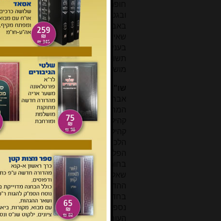
חופה וקידושין, האם ומתי יש לחייב גט 
ובגט ובקניינים – הדומה והשונה ביניה
באברי ההולדה של החתן שאינו מונע ממנו
שאינו שומר מצוות, ועוד. החוברת מסת
בעניין הצעה לתקנת נישואין אזרחיים בא
תשובות חדשות ולא ידועות והסבר המ
מושלמת. יישר כוחם של העורך והכותבים ו
שו"ת במדבר אלינה.
קובץ בירורי הל
אברהם דרעי. בית אל, תשע"ד. קלו עמ'. 
המחבר שליט"א למד שנים רבות בישיבה
קהילת 'ראו בנים' בישוב ובמקביל גם כ
קהילתו, עליהן השיב מיידית בעזרת עיון 
הלכתי רחב לתועלת הלומדים והפוסקים
הפלאפון בשקע של בית הכנסת, האם מ
בחוה"מ לצורך הרחבת בית הכנסת, האם 
שאלות בענייני חנוכה: מהו זמן ההדל
ההדלקה (להמתין לבעל הבית), והיכן 
בחדר האוכל, וספרדים במשותף בפתח ה
נספח ובו קיצור התשובות למעשה, וכן 
העורך והמסדר הרב משה חיים סוויסה, ש