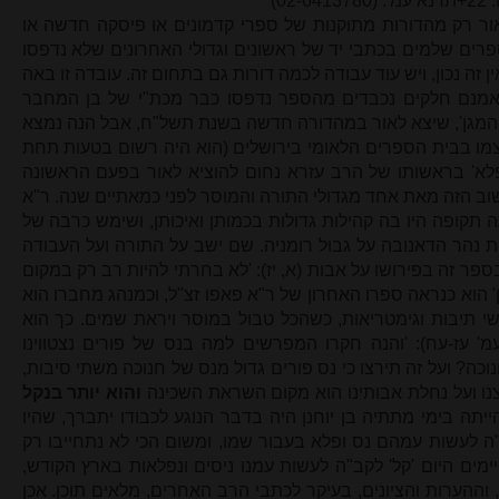
0)
ור רק מהדורות מתוקנות של ספרי קדמונים או פיסקה חדשה או
רים שלמים בכתבי יד של ראשונים וגדולי האחרונים שלא נדפסו
 זה נכון, ויש עוד עבודה לכמה דורות גם בתחום זה. עובדה זו באה
ן': אמנם חלקים נכבדים מהספר נדפסו כבר מכת"י של בן המחבר
מגן', שיצא לאור במהדורה חדשה בשנת תשל"ח, אבל הנה נמצא
ו בבית הספרים הלאומי בירושלים (הוא היה רשום בטעות תחת
 פלא' בראשותו של הרב עזרא נחום להוציא לאור בפעם הראשונה
 הזה מאת אחד מגדולי התורה והמוסר לפני כמאתיים שנה. ר"א
ה תקופה היו בה קהילות גדולות בכמותן ואיכותן, ושימש כרבה של
 נהר הדאנובה על גבול רומניה. שם ישב על התורה ועל העבודה
פר זה בפירושו על אבות (א, יז): 'לא בחרתי להיות רב רק במקום
ן' הוא כנראה ספרו האחרון של ר"א פאפו זצ"ל, וכמנהג מחברו הוא
י תיבות וגימטריאות, כשהכל טבול במוסר ויראת שמים. כך הוא
מ' עז-עח): 'והנה חקרו המפרשים למה בנס של פורים נצטווינו
ה? ועל זה תירצו כי נס פורים גדול מנס של חנוכה משתי סיבות,
צנו ועל נחלת אבותינו הוא מקום השראת השכינה
והוא יותר בנקל
יתה בימי מתתיה בן יוחנן היה בדבר הנוגע לכבודו יתברך, שהיו
 לעשות עמהם נס ופלא בעבור שמו, ומשום הכי לא נתחייבו רק
יימים היום 'קל' לקב"ה לעשות עמנו ניסים ונפלאות בארץ הקודש,
 וההערות והציונים, בעיקר לכתבי הרב האחרים, מלאים תוכן. אכן