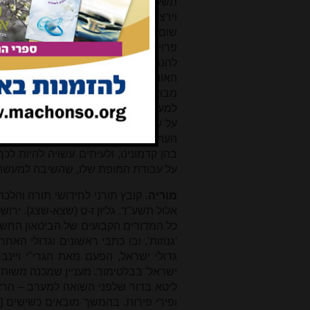
תשל"ח הוא יצא לאור באנגלית, ורק 
וירצבורגר עסק רוב שנותיו בפיתוח המ
שום תוכנית להוציא לאור ספר תורני-הל
פרויס, החלו שניהם (ואחר פטירתה המ
להנגיש אותו לכל הרבים המתעניינים
האוניברסיטה העברית, והתוצאה ראויה
מבואות מאירים ומפתחות מפורטים. המ
למעשה, בעזרת חתנו הרב איתן אנסבכר
על שיבושים, מצא מקורות והוסיף הוספ
העתיק, אך הנגשת מקורות חז"ל והסב
בהן קדמונינו, ולעיתים עשויה להיות ל
על עבודת המופת שלו, שהשיבה למעשה 
מוריה.
קובץ תורני לחידושי תורה והלכה,
אלול תשע"ד. גליון ז-ט (שצא-שצג). ירושלים, מכ
כל המדורים הקבועים של הביטאון החשוב 
'גנוזות', ובו כתבי ראשונים וגדולי הא
גדולי ישראל, הפעם מאת הגרי"י ויינב
ישראל' בבלטימור. מעניין שמכנה משותף
ליטא בדור שלפני השואה למערב – הראשו
ופירי פירות. בהמשך מובאים כשישים [!