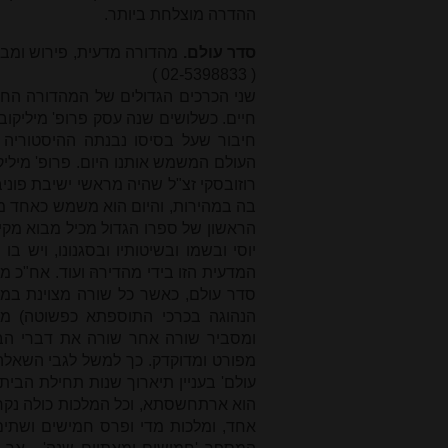
ההדרה מוצלחת ביותר.
סדר עולם.
מהדורה מדעית, פירוש ומבוא.
)
02-5398833
(
שני הכרכים הגדולים של המהדורה החד
חיים. כשלושים שנה עסק פרופ' מיליקו
חיבור שעל בסיסו נבנתה ההיסטוריה 
העולם המשמש אותנו היום. פרופ' מיליק
רוזובסקי זצ"ל שהיה מראשי ישיבת פוני
בה במהירות, והיום הוא משמש כאחד מ
הראשון של ספרו הגדול מכיל מבוא מקיף 
יוסי ובשמו ובשיטותיו ובסגנונו, ויש 
סדר עולם, כאשר כל שורה מצוינת במ
הנהוגה בכרכי התוספתא כפשוטה) מ
ומסביר שורה אחר שורה את דברי הברי
מפורט ומדוקדק. כך למשל לגבי השאלה
הוא ארתחשסתא, וכל המלכות כולה נקר
אחד, ומלכות מדי ופרס חמישים ושתים 