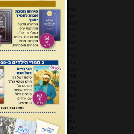
הרפואה במקרא ובתלמוד.
ד"ר יצחק (
תשע"ב. לב+990 עמ'. (02-6586659)
לפני מעט יותר ממאה שנים, בשנת תרע"
בגרמנית, עבודת חייו:
sche Medizin
הגרמנית היה זה ספר ללא תחליף, וכל
הרפואה המוזכרים בכל ספרות חז"ל, מ
האחרים (מקיז דם, מיילדת ועוד), עבור
ופצעים, ענייני ברית מילה, הפרעות נפש
נהפכה ולא מקור שלא הוזכר ופורש וסו
קטנה בצפון גרמניה, זכה בילדותו ונערו
הסתופף בכל רגע פנוי בבית המדרש לרב
זכה לשני כתרים – הוא נחשב לרופא מ
ובספרות חז"ל והפוסקים, במקביל ל
מאמרים בענייני רפואה ויהדות שעשו 
תחת הכותרת 'הרפואה במקרא ובתלמוד'
העתיקים היווניים והלטיניים. את כל 
ואחרי לימוד התורה היומי שלו. הוא ה
חמישים, אך נפטר שנתיים מאוחר יות