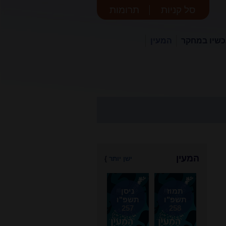
סל קניות
תרומות
שיו במחקר
המעין
המעין
ישן יותר
}
תמוז
ניסן
תשפ"ו
תשפ"ו
257
258