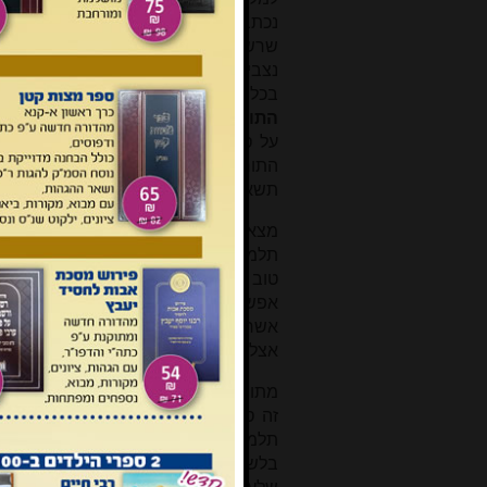
נכתב זמן קצר אחר אותה מלחמה, ולפני
שרשד"ו כתב פירושים על ספרים נוספי
נצבים
[5]
ובפי' לספר תהלות ה'
[6]
", ובפ
בכל קראנו אליו" (דברים ד, ז). ועוד כ
התורה
, ובתהלות ה' בס"ד". מכאן שכת
על ספרים נוספים בתורה ובנ"ך. עוד 
התורה, פי' ארוך לפ' כי תשא". אם ראה 
תשא, אך נראה יותר שהכוונה לפירוש אר
מצאנו שבפירושו על איכה העתיק רשד"
תלמידו ולמד את הדברים אצלו. נמצאים
טוב ובלשון דומה
[7]
. שניהם דומים גם בז
אפשר להניח שבדבריו בהקדמתו "והוצר
אשר הייתי זוכר ממה [... כאן נמחק]
[8]
חו
אצלו למד את ספר איכה בצעירותו.
מתוך שהזכיר כאן את "ימי חורפו" נראה
זה סביר להניח שהיה מבוגר בזמן גיר
תלמידו של ר"י ן' שם טוב. אמנם מעניין
בלשון "אמר מורי" וכו', וכן הרבה פעמי