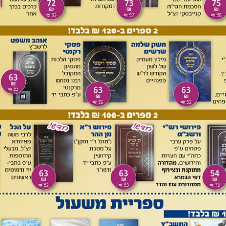
 גירוש ספרד בקיץ רנ"ב
[4]
. עוד ידיעה מצאנו בפירוש לאיכה, והיא
ם. בפירושו לאיכה א, יד הוא כותב: "וכמו שהארכתי בזה בפ'
ירושו לפרק ג פסוק כג הוא כותב: "וכמו שביארתי זו בפ' כה' אלקינו
תב (ג, כה): "כמו שהארכתי בזה בפ' אתם נצבים
ובזולתה מחידושי
ב כנראה פירוש לפחות על כל ספר דברים ועל ספר תהלים, ואולי
הוסיף רי"ח סופר שם "עוד שרד ממנו בכת"י ספר מבקש השם על
כן בגוף הכת"י נקבל, ואולי אכן כתב רשד"ו ספר ארוך על פרשת כי
וך על פרשת כי תישא מתוך ביאורו על ספר שמות כולו.
ו מספרו של רבינו יוסף ן' שם טוב לספר איכה, או שאולי היה
 בביאורו כמה פירושים מיוחדים שנמצאים גם בפירוש ר"י ן' שם
ה שהם קוראים ליוסיפון בלשון כבוד וכותבים עליו "ז"ל"
. על פי זה
כתי לפרשו בנתי ולא מצאתי לי זולת מדרש זצ"ל מקצת דברים
רפי זאת המגילה להרב רבי יוסף", כוונתו לרבינו יוסף ן' שם טוב,
 שכאשר כתב את ספרו על איכה היה לכל הפחות באמצע ימיו. מכל
וש ספרד, וכנראה שהיה בן גילו של ר"י אברבנאל שגם הוא היה
 שרשד"ו בפירושו מביא פירושים של רבו בלשון "יש מי שפירש" ולא
ם מביא מפירושיו בסתם כאילו הם חידושיו שלו, אם כי יתכן שמפני