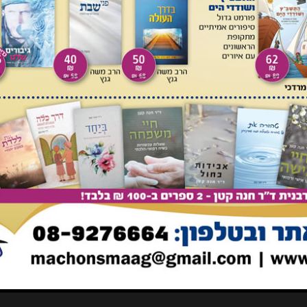
אלו הוא מצא דרך לכתוב זאת בדרך כבוד ע"י העלמת שם רבו.
החכם רבי יוסף בן גוריון ז"ל", וככל הנראה זו ט"ס וכוונתו לרבו
ים, שישלימו את תמונת חייו ופעליו של רבינו שמואל בן חביב די
Jewish Ency
כתבו ששמו המלא הוא: ר' שמואל בן חביב די וידאש
רב פרופ' יעקב ש' שפיגל שליט"א שהפנני למקור זה.
 אם רשד"ו קרא לראב"ע בשם "גאון", שאותם דברים נמצאים כבר
בתי בהערות ל"פירוש מגילת אסתר להחכם השלם ר' אברהם ב"ר
(עמ' 151-152), ובפירושו לאיכה קורא רשד"ו את ראב"ע בשם "החכם בן עזרא ז"ל" (פרק ב