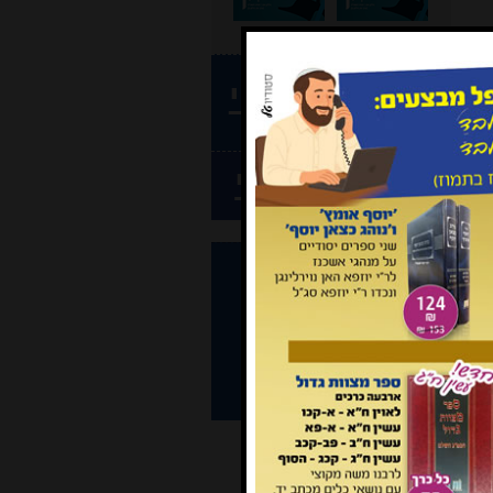
הצטרף כמנוי
וקבל גליון ראשון חינם
חידוש המנוי
היה שותף לפעילות
המכון
תרום כאן }