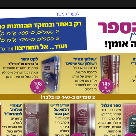
 רבינו שמואל בן חביב די וידאש זצ"ל
חביב די וידאש (להלן: רשד"ו), שחיבר כמה ספרים
[1]
וגם מובא
אוצר הגדולים אלופי יעקב (אות תלה) כתב עליו שהוא "מחכמי
חידושים ממנו בספרי שטמ"ק לב"מ לר' בצלאל אשכנזי, וכן נדפס
נת שנ"ו". חיבורו על איכה נדפס עם הספר "אמרות טהרות" לרבי
ס לרמב"ם
.
ב יעקב חיים סופר שליט"א שמצא אזכרות רבות של דברי רשד"ו
גוד למה שכתב בספר אוצר הגדולים ללא מקור – דעתו היא "שרבי
, ובגירוש ספרד דשנת
רנ"ב
עבר לאלג'יר". הוא גם העיר אודות
. אמנם יש בדבריו ט"ס, כי ספר מאמר חמץ שלו שצוטט בקובץ
שנת רמ"ג ולא רנ"ג
[3]
.
 מה שמפורש בפירושו על איכה פרק א פסוק ו: "ויאמר שקרה לבת
אה, כי אמנם יש מי שינצחוהו ולא יוכל לעמוד לפני אויביו בשדה
, כשיהיה לו כן הנה נפקד ממנו קצת הדר שהיה לו שהרי אינו יכול
הענין
היום
למלך גראנטה עם קאסטיליה". ככל הנראה הכוונה
למלחמה שהייתה בין גרנאדה לקסטיליה בשנות רמ"ב-רנ"ב (1482-1492), ואם כן יש לשער שפירוש זה