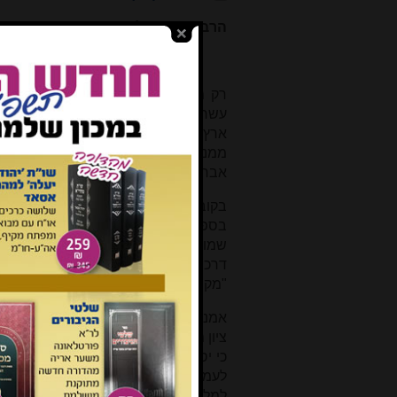
הרב זכריה הולצר
פרטים חדשים על
רק מעט ידוע לנו על רבינו שמואל בן 
עשרות פעמים ב"שיטה מקובצת". בספר 
ארץ תוגרמא בשנות שי"ן לערך, מובאים 
ממנו חיבור על ספר איכה בשאלוניקי ש
אברהם חיון והקונטרס "הנמצא" המיוח
בקובץ מקבציאל
[2]
כתב הבקיא הגדול הר
בספר "לקח טוב" על מגילת אסתר, ובני
שמואל די וידאש ז"ל היה מחכמי ספרד
דרכו של הרשד"ו לחלוק על הראשונים
"מקבציאל" (חוברת לא עמוד לח) נכתב ב
אמנם הכותבים אודות רשד"ו לא ראו את
ציון מה שלא קרה לשום אומה שתיפול מכס
כי יסגר במבצריו וישגב שם ושם ינוח לו
לעמוד לפני אויביו בשדה, כמו שהוא 