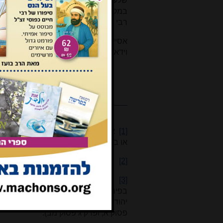
שלעיתים קרובות הוא דוחה פירושים 
במקום אחד (פרק ג פסוק נא) הוא הביא "מ
רבי יוסף בן שם טוב.
אסיים בתקווה שבעתיד יתגלו פרטים נוספ
וידאש.
[1]
אף שמו המלא לא ברור. ב
clopedia
או ביבש (ב"אטלס עץ חיים" כרך ו עמ' 195 ועמ' 293 הוא נקרא ר' שמואל בר צדיק אבן ששון, וצ"ע).
[2]
חוברת לו עמ' תקטז. תודתי נתונה לה
[3]
יש להעיר לגבי ספיקו של הרב סופר
בפירוש רס"ג למגילת אסתר, כמו שכת
יהודה חדידה" 
פסוק א, ופרק ג פסוק מב).