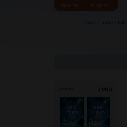
סל קניות
תרומות
שיו במחקר
המעין
המעין
ישן יותר
}
תמוז
ניסן
תשפ"ו
תשפ"ו
257
258