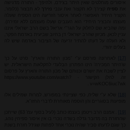
איסורים מוחלטים שאין היתר בצידם, ולהיפך - התורה מדגישה
את
ספיח
קצירך לא תקצור ואת ענבי
נזירך
לא תבצור (כלומר,
הקציר היחיד האפשרי לאחר איסור הזריעה הינו הספיח שעלה
מעצמו והבציר היחידי הוא הענבים שעלו מעצמם ללא זמירה).
ומה שהביא שם לחלוק על הגר"י אריאל בשם הרב ישראלי איננו
עניין לכאן, מכיוון שהרב ישראלי דן בחיוב שביעית באדמת הפקר,
ולא העלה על דעתו להתיר זריעה של הציבור באדמה שיש לה
בעלים יהודי.
[17]
לאחרונה פורסם ע"י "מכון התורה והארץ" סרט על כך
ש'היתר המכירה' הינו הפתרון הבלעדי לחקלאות הישראלית. יש
לציין לשבח את יושרם וכנותם של מכון התורה והארץ על פרסום
זה. להלן הקישור -
https://www.youtube.com/watch?
.
v=wKOC6iuc7wk
[18]
שלא ע"י שליח, כפי שציינתי במפורש, למרות שמילים אלו
מופיעות בסוגריים והן הוספה מאוחרת לדברי החזו"א.
[19]
. אמנם הרב וייטמן בעצמו כותב (לעיל בסוף עמ' 63) שייתכן
שהחזרת בה מדובר גדלה בשדה נוכרי בו אין איסור ספיחין נוהג,
כך שגם לדעתו סביר שהיה נוכרי אחד לפחות שגידל חזרת בשנת