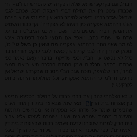
הבדל, וגם בקרקע ישראל שלא הופקרה יש להפריש תרו"מ - הרי
שכבודו ציטט רק את תחילת דברי האבקת רוכל, שכתב לגבי
ישראל שגדר כרמו "דאיכא למימר בהא אין הכי נמי שהיא חייבת
אע"ג דרחמנא אפקירה כיון דאיהו לא אפקריה", אך כבודו השמיט
את המשך דבריו, שמשם מוכח שגם הוא כמו המבי"ט דיבר על
שדה גוי, שהרי כתב: "ואפי'
אם תמצי לומר דפטורה
איכא
למימר שאני התם דרחמנא אפקריה
מה שאין כן בשל גוי
" כו',
ומכאן שהדיון היה לגבי קרקע גוי, כאשר לגבי קרקע יהודי הדבר
כלל לא נפשט ע"י הב"י, וכפי שדייקתי בדבריי (ואם נאמר כפי
שכתבו בספרי הכללים שמן הסתם ההלכה היא כ"אם תמצי
לומר", הרי שלהיפך, מוכח שגם הב"י מסכים שבקרקע ישראל אין
נוהגים תרו"מ כי רחמנא אפקריה, וכל מחלוקתו הייתה ביחס
לקרקע גוי).
ג. לא הצלחתי להבין את דברי כבודו על החילוק בסכינא חריפא
בין אוצרות בית הדין
[7]
, ומאי שנא שבאוצר בית דין אחד אע"פ
שהבעלים שומר על שדהו ולא מפקירה אין מפרישים תרומות
ומעשרות מחמת שמחשיבים שאינו שומרה לעצמו אלא עבור
בית הדין, למרות שנוכחנו לדעת פעמים רבות שבאוצרות בית דין
"אמיתיים", כפי שמכנה אותם כבודו, "שלוחי בית הדין" בעלי
המטעים מעבירים את תוצרת הפירות של אוצר בית הדין לשווקים