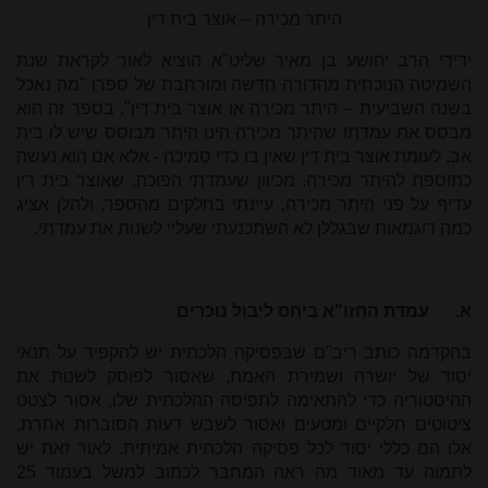
היתר מכירה – אוצר בית דין
ידידי הרב יהושע בן מאיר שליט"א הוציא לאור לקראת שנת
השמיטה הנוכחית מהדורה חדשה ומורחבת של ספרו "מה נאכל
בשנה השביעית – היתר מכירה או אוצר בית דין". בספר זה הוא
מבסס את עמדתו שהיתר מכירה הינו היתר מבוסס שיש לו בית
אב, לעומת אוצר בית דין שאין בו כדי סמיכה - אלא אם הוא נעשה
כתוספת להיתר מכירה. מכיוון שעמדתי הפוכה, שאוצר בית דין
עדיף על פני היתר מכירה, עיינתי בחלקים מהספר, ולהלן אציג
כמה דוגמאות שבגללן לא השתכנעתי שעליי לשנות את עמדתי.
א.
עמדת החזו"א ביחס ליבול נוכרים
בהקדמה כותב ריב"ם שבפסיקה הלכתית יש להקפיד על תנאי
יסוד של יושרה ושמירת האמת, שאסור לפוסק לשנות את
ההיסטוריה כדי להתאימה לתפיסה ההלכתית שלו, אסור לצטט
ציטוטים חלקיים ומטעים ואסור לשבש דעות הסוברות אחרת,
אלו הם כללי יסוד לכל פסיקה הלכתית אמיתית. לאור זאת יש
לתמוה עד מאוד מה ראה המחבר לכתוב למשל בעמוד 25