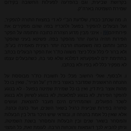
בקדושת שביעית, וגם בהפרעה לפעילות החשובה בקידום
שמירת השמיטה בארה"ק.
ה. מה שכתב כבודו, שלדעת הב"י לא די במצוות התורה להפקיר,
ועל הבעלים להפקיר בפועל ולהכריז בפה שהם מפקירים את
פירותיהם
[9]
- אינני מבין מדוע הצהרה כתובה וחתומה על הפקר
הפירות תהיה גרועה יותר מהפקר בפה. פשיטא בעיני שהפקר
כתוב וחתום כזה משמעותו הרבה יותר רצינית מאמירה בע"פ,
ולא ברור לי כלל וכלל כיצד משווה כת"ר את הפקר הבעלים בכתב
בחתימת ידם לאפקעתא דמלכא שלא סגי בה, כשהבעלים עצמו
לא מפקיר כלל לא בפיו ולא בכתבו.
ו. ולבסוף, ואולי החשוב מכל: כל תשובת כת"ר מבוססת על
ההנחה הראשונית שמדובר באוצר בית דין "על הנייר", שאין בו כל
מהות אוצר בית דין, ואין בו כל שמירת שמיטה בפועל - לא בנוגע
להפקר הפירות, לא בנוגע למלאכות, לא בנוגע לשיווק ולא בנוגע
לשכר הפועלים, ושהמחירים הינם מעבר להוצאות, ועושים
סחורה בפירות שביעית כרגיל בשאר השנים, ועוד כהנה וכהנה.
אלא שאין כל אמת בהנחה זו, ובוודאי שיש היכר גדול בין הבעלות
והמסחר בשאר שנים ובין הבעלות והמסחר בשנת השמיטה,
וניתן להביא לכך דוגמאות והוכחות הרבה. לעומת זאת, כל המצוי