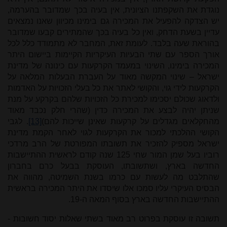
נוגדת את השקפתנו הציונית, אין בעיה בכך שמדובר בהערמה,
יש הצדקה להפעיל את המכירה גם בימינו מכיוון שאנו נמצאים
עדיין בשעת הדחק, ואין כל בעיה בכך שהמתירים קבעו שמדובר
בהוראת שעה בלבד. לעומת זאת, המחבר לא מתמודד כלל לכל
אורך הספר עם שתי הבעיות העיקריות הקיימות ביישום היתר
המכירה בימינו, השינוי במעמד הקרקעות עם כינונה של מדינת
ישראל – שינוי המקשה מאוד על העברת הבעלות המלאה על
הקרקעות לידי גוי, והקושי לאתר את כל בעלי הזכויות על האדמות
ולדאוג שכולם יסכימו למכירת כל הזכויות שלהם בקרקע על מנת
שניתן יהיה לבצע את המכירה כדין (שהרי חלק נכבד מאוד
מהחקלאים מגדלים על קרקעות שאינן שייכות להם)
[13]
. לגבי
הקושי ההלכתי למכור את הקרקעות לגוי לאחר הקמת מדינת
ישראל מספיק להזכיר את תשובתו המפורטת של הרב מרדכי
רוביו בעל שמן המור שחי 125 שנה קודם לראשית ההתיישבות
החדשה בארץ, ושתשובתו, העוסקת בבעל כרם בחברון
שהתלבט מה לעשות עם כרמו בשנת השמיטה, מהווה את
הבסיס העיקרי עליו סמכו אלו שיסדו את היתר המכירה בראשית
ההתיישבות החדשה בארץ בסוף המאה ה-19.
תשובה זו עוסקת בפרוט רב מאוד בשתי שאלות יסוד חשובות -