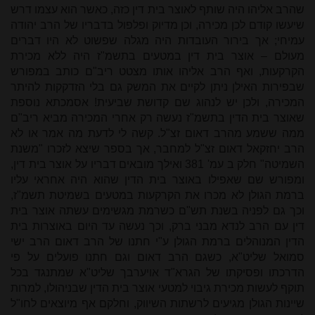
שהרב אליהו היה שותף לאוצר בית דין כזה, כאשר הוא עצמו דרש
שיעשו קודם לכן מכירה, וכן מדיוק ופלפול בדבריו של הרב יהודה
עמיחי; אך בירור העובדות היה מגלה שפשוט לא היו דברים
מעולם – אוצר בית דין במטעים בתשמ"ז היה ללא מכירת
הקרקעות, ואף הרב אליהו אותו מצטט ריב"ם כותב במפורש
שבפירות האילן ניתן לקיים את המשק גם בלי הזדקקות להיתר
המכירה, ולכן יש לנהוג שם קדושת שביעית! אסמכתא נוספת
שאוצר בית הדין בתשמ"ז נעשה רק אחרי המכירה מביא ריב"ם
ממה ששמע מהרב דאום זצ"ל. קשה לי לדעת מה אמר או לא
הרב יחזקאל דאום זצ"ל למחבר, אך בספר שיצא לזכרו "משנת
השמיטה" חלק ב עמ' 381 ואילך מובאים דבריו על אוצר בית דין,
ומפורש שם שאפילו באוצר בית הדין שהוא היה אחראי עליו
ברמת הגולן לא מכרו את הקרקעות במטעים בשמיטת תשמ"ז,
וכך גם לפניה בשנת תש"ם כשרמת מגשימים עשתה אוצר בית
דין עם הרב לנדא מבני ברק, וכך נעשה עד היום באוצרות בית
הדין המנוהלים ברמת הגולן ע"י חתנו של הרב דאום הרב ישי
סמואל שליט"א, כשגם הרב דאום וגם חתנו פועלים על פי
הדרכתו ופסיקתו של הגרא"ד אויערבך שליט"א שמתנגד בכל
תוקף לעשות מכירת גיבוי למטעי אוצר בית הדין שבניהולו, למרות
שיינות הגולן מגיעים לרשתות השיווק, וחלקם אף מיוצאים לחו"ל