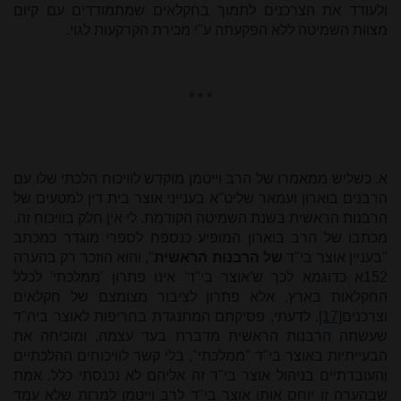
ולעודד את הצרכנים לתמוך בחקלאים שמתמודדים עם קיום
מצוות השמיטה ללא הפקעתה ע"י מכירת הקרקעות לגוי.
* * *
א. כשליש ממאמרו של הרב וייטמן מוקדש לוויכוח הלכתי שלו עם
הרבנים בוארון ועמאר שליט"א בענייני אוצר בית דין למטעים של
הרבנות הראשית בשנת השמיטה הקודמת. לי אין חלק בוויכוח זה.
מכתבו של הרב בוארון המופיע כנספח לספרי מוגדר כמכתב
"בעניין אוצר בי"ד
של הרבנות הראשית
", והוא הוזכר רק בהערה
152א כדוגמא לכך ש'אוצר בי"ד' אינו פתרון 'ממלכתי' לכלל
החקלאות בארץ, אלא פתרון לציבור מצומצם של חקלאים
וצרכנים
[17]
. לדעתי, פסיקתם המתנגדת בחריפות לאוצר ביה"ד
שעשתה הרבנות הראשית מדברת בעד עצמה, ומוכיחה את
הבעייתיות באוצר בי"ד "ממלכתי", בלי קשר לוויכוחים ההלכתיים
והעובדתיים בניהול אוצר בי"ד זה אליהם לא נכנסתי כלל. אמת
שבהערה זו יוחס אותו אוצר בי"ד לרב וייטמן למרות שלא עמד