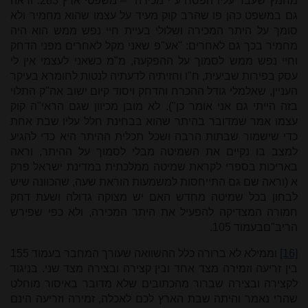
מחמץ שעבר עליו הפסח ע"י מכירה" – משפטי ארץ 283. וראה
גם במשפט כהן פו שהרב קוק מעיד על עצמו שהוא מחמיר ולא
סומך על היתר המכירה ושלולי בעיית חיי נפש ממש הוא היה
מחמיר בכך גם לאחרים: "אע"פ שאני מקל לאחרים מפני הדחק
וחיי נפש ממש לסמוך על ההפקעה, מ"מ כשאני לעצמי אין לי
עסק בפירות שביעית, ח"ו וחזיתיה לדעתיה לנטות לחומרא בעיקר
העניין, שאלמלי גודל ההכרח והדחק ויסוד קיום ישוב אה"ק התלוי
בזה הייתי גם אני אומר כן"). לא מובן מכיוון שגם הראי"ה קוק
עצמו אמר שמדובר בהיתר שהוא בבחינת חלל עליו שבת אחת
כדי שישמור שבתות הרבה ושכל תכלית ההיתר היא כדי להגיע
למצב בו נקיים את השמיטה מבלי לסמוך על ההיתר, וראה
באריכות בספרי לקראת שמיטה ממלכתית במדינת ישראל פרק
א (וראה שם גם התייחסות למשמעות הוראת שעה, שהכוונה שיש
לבחון בכל שמיטה מחדש האם יש מצוקה גדולה ושעת דחק
חמורה המצדיקה להפעיל את היתר המכירה, ולא כפי שפירש
הריב"םבעמוד 105.
[16]
וממילא לא ברורה כלל ההשוואה שעורך המחבר בעמוד 155
בין זריעה וזמירה מצד אחד ובין קצירה ובצירה מצד שני. בניגוד
לקצירה ובצירה שברור מהכתובים שלא מדובר באיסור מוחלט
שהרי נאמר והיתה שבת הארץ לכם לאכלה, זמירה וזריעה הינם