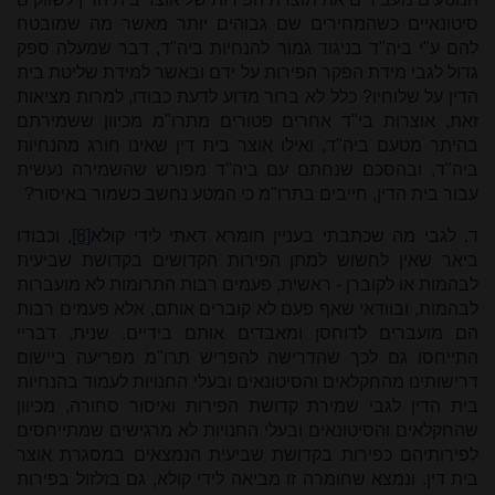
סיטונאיים כשהמחירים שם גבוהים יותר מאשר מה שמובטח
להם ע"י ביה"ד בניגוד גמור להנחיות ביה"ד, דבר שמעלה ספק
גדול לגבי מידת הפקר הפירות על ידם ובאשר למידת שליטת בית
הדין על שלוחיו? כלל לא ברור מדוע לדעת כבודו, למרות מציאות
זאת, אוצרות בי"ד אחרים פטורים מתרו"מ מכיוון ששמירתם
בהיתר מטעם ביה"ד, ואילו אוצר בית דין שאינו חורג מהנחיות
ביה"ד, ובהסכם שנחתם עם ביה"ד מפורש שהשמירה נעשית
עבור בית הדין, חייבים בתרו"מ כי המטע נחשב כשמור באיסור?
ד. לגבי מה שכתבתי בעניין חומרא דאתי לידי קולא
[8]
, וכבודו
ביאר שאין לחשוש למתן הפירות הקדושים בקדושת שביעית
לבהמות או לקוברן - ראשית, פעמים רבות התרומות לא מועברות
לבהמות, ובוודאי שאף פעם לא קוברים אותם, אלא פעמים רבות
הם מועברים לדוחסן ומאבדים אותם בידיים. שנית, דבריי
התייחסו גם לכך שהדרישה להפריש תרו"מ מפריעה ביישום
דרישותינו מהחקלאים והסיטונאים ובעלי החנויות לעמוד בהנחיות
בית הדין לגבי שמירת קדושת הפירות ואיסור סחורה, מכיוון
שהחקלאים והסיטונאים ובעלי החנויות לא מרגישים שמתייחסים
לפירותיהם כפירות בקדושת שביעית הנמצאים במסגרת אוצר
בית דין. ונמצא שחומרה זו מביאה לידי קולא, גם בזלזול בפירות