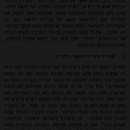
מתחיל כלל, מכיוון שאף אם נקבל את היתר המכירה כהיתר
מבוסס שיש לו בית אב ויש לו הצדקה גמורה, הרי פשוט הדבר
שאם כיום נשתנתה המציאות באופן שמקשה מאוד לבצע את
המכירה ולכן הקרקעות פשוט לא עוברות לרשות הגוי, או
שנשתנתה המציאות באופן שכיום יש פחות מקום להקל באיסור
לא תחנם – אין כל מצוה להחזיק בהיתר המכירה משום כבודם
של הראשונים. להיפך, יתכן שיש בכך דווקא פגיעה בכבודם,
וחובה היא להם ולא זכות!
ז.
קצירה ובצירה באוצר בית דין
ולסיום, בעמוד 47 חולק ריב"ם על יסוד מרכזי בהנהגת אוצר בית
דין שהניח החזון איש, שאיסור קצירה ובצירה הוא רק באופן
שקוצר דרך בעלות, וממילא אין איסור קצירה ובצירה כאשר הן
נעשות ע"י בית הדין. על כך כותב ריב"ם שהתורה לא ניתנה
לשיעורין, ולאו דלא תקצור ולא תבצור הוא לאו דאורייתא כמו
בשר וחלב וכמו טריפה, ומנין לנו לתת טעמא דקרא ולחדש על
סמך זה קולא ללא כל בסיס? ואני תמה עד מאוד, הרי התורה
עצמה כותבת מיד לאחר האיסור לקצור ולבצור "
והיתה שבת
הארץ לכם לאכלה - לך ולעבדך ולאמתך ולשכירך ולתושבך
הגרים עמך", ואם כן פשיטא שאיסור הקצירה והבצירה איננו