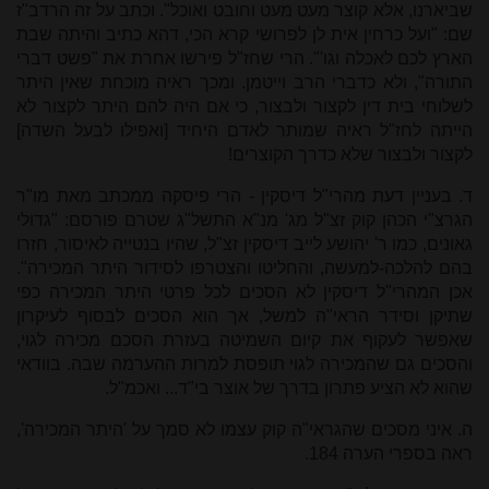
שביארנו, אלא קוצר מעט מעט וחובט ואוכל". וכתב על זה הרדב"ז
שם: "ועל כרחין אית לן לפרושי קרא הכי, דהא כתיב והיתה שבת
הארץ לכם לאכלה וגו'". הרי שחז"ל פירשו אחרת את "פשט דברי
התורה", ולא כדברי הרב וייטמן. ומכך ראיה מוכחת שאין היתר
לשלוחי בית דין לקצור ולבצור, כי אם היה להם היתר לקצור לא
הייתה לחז"ל ראיה שמותר לאדם היחיד [ואפילו לבעל השדה]
לקצור ולבצור שלא כדרך הקוצרים!
ד. בעניין דעת מהרי"ל דיסקין - הרי פיסקה ממכתב מאת מו"ר
הגרצ"י הכהן קוק זצ"ל מג' מנ"א התשל"ג שטרם פורסם: "גדולי
גאונים, כמו ר' יהושע לייב דיסקין זצ"ל, שהיו בנטייה לאיסור, חזרו
בהם להלכה-למעשה, והחליטו והצטרפו לסידור היתר המכירה".
אכן המהרי"ל דיסקין לא הסכים לכל פרטי היתר המכירה כפי
שתיקן וסידר הראי"ה למשל, אך הוא הסכים לבסוף לעיקרון
שאפשר לעקוף את קיום השמיטה בעזרת הסכם מכירה לגוי,
והסכים גם שהמכירה לגוי תופסת למרות ההערמה שבה. בוודאי
שהוא לא הציע פתרון בדרך של אוצר בי"ד... ואכמ"ל.
ה. איני מסכים שהגראי"ה קוק עצמו לא סמך על 'היתר המכירה',
ראה בספרי הערה 184.