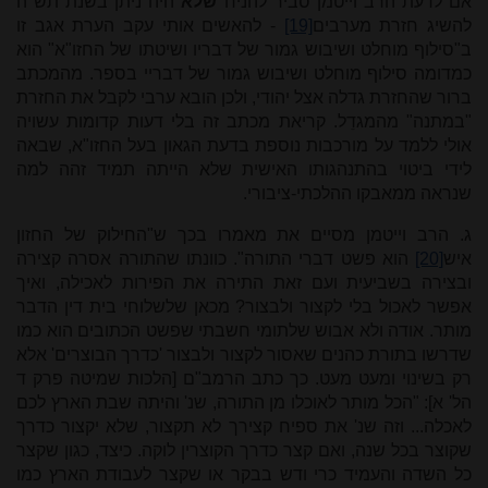
אם לדעת הרב וייטמן סביר להניח
שלא
היה ניתן בשנת תש"ה
להשיג חזרת מערבים
[19]
- להאשים אותי עקב הערת אגב זו
ב"סילוף מוחלט ושיבוש גמור של דבריו ושיטתו של החזו"א" הוא
כמדומה סילוף מוחלט ושיבוש גמור של דבריי בספר. מהמכתב
ברור שהחזרת גדלה אצל יהודי, ולכן הובא ערבי לקבל את החזרת
"במתנה" מהמגדֵל. קריאת מכתב זה בלי דעות קדומות עשויה
אולי ללמד על מורכבות נוספת בדעת הגאון בעל החזו"א, שבאה
לידי ביטוי בהתנהגותו האישית שלא הייתה תמיד זהה למה
שנראה ממאבקו ההלכתי-ציבורי.
ג. הרב וייטמן מסיים את מאמרו בכך ש"החילוק של החזון
איש
[20]
הוא פשט דברי התורה". כוונתו שהתורה אסרה קצירה
ובצירה בשביעית ועם זאת התירה את הפירות לאכילה, ואיך
אפשר לאכול בלי לקצור ולבצור? מכאן שלשלוחי בית דין הדבר
מותר. אודה ולא אבוש שלתומי חשבתי שפשט הכתובים הוא כמו
שדרשו בתורת כהנים שאסור לקצור ולבצור 'כדרך הבוצרים' אלא
רק בשינוי ומעט מעט. כך כתב הרמב"ם [הלכות שמיטה פרק ד
הל' א]: "הכל מותר לאוכלו מן התורה, שנ' והיתה שבת הארץ לכם
לאכלה... וזה שנ' את ספיח קצירך לא תקצור, שלא יקצור כדרך
שקוצר בכל שנה, ואם קצר כדרך הקוצרין לוקה. כיצד, כגון שקצר
כל השדה והעמיד כרי ודש בבקר או שקצר לעבודת הארץ כמו