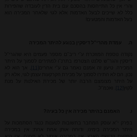
והרי אין כל התייחסות בהסכם עם בית הדין לעובדה שהפירות
כלל לא שייכים לבעל האדמות אלא לגוי שלאחר המכירה הוא
בעל האדמות והמטעים!
ה.
עמדת מהרי"ל דיסקין בנוגע להיתר המכירה
נקודה נוספת המוזכרת ע"י ריב"ם מספר פעמים היא שהגרי"ל
דיסקין והגר"ש סלנט הצטרפו בתרנ"ו למתירים לסמוך על היתר
המכירה. טיעון זה אמנם נאמר גם ע"י אחרים
[11]
, אך הוא לא
נכון. הם לא התירו לסמוך על מכירת הקרקעות עצמן לגוי, אלא רק
על היתר מצומצם הרבה יותר של מכירת האילנות על מנת
לקוץ
[12]
. ואכמ"ל.
ו.
האמנם בהיתר מכירה אין כל בעיה?
בפרק י"א עוסק המחבר בתשובות לטענות כנגד הסתמכות על
היתר המכירה בימינו, ודוחה אותן אחת אחת: אין במכירה
הפקעת קדושת הארץ, אין במכירה איסור לא תחנם, אין היא