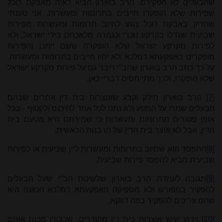
שהבעלים לא הפקירם. הרב בוארון הביא ראיה מאבקת רוכל
שפירות שלא הופקרו חייבים בתרומות ומעשרות. אני טענתי
שהדיון באבקת רוכל נוגע לחיוב תרומות ומעשרות מפירות
שביעית שגדלו בקרקע נוכרי ונגמרה מלאכתם בידי ישראל, ולא
לפירות מקרקע ישראל שלא הופקרה ששם ייתכן והפירות
מופקרים באפקעתא דמלכא ולא יהיו חייבים בתרומות ומעשרות.
על כך כתב הרב בוארון שהב"י דיבר גם על פירות מקרקע ישראל
שלא הופקרו, ולכך מתייחסים דבריי כאן.
[7]
הרב בוארון חילק וקבע שאוצרות בית דין אחרים שבהם
הבעלים שמרו על המטע ולא נתנו לכל אחד להיכנס ולקטוף - בכל
אופן פטורים מתרומות ומעשרות כי שמירתם היא מטעם בית
הדין, אבל לא אוצר בית הדין של הרבנות הראשית.
[8]
ההפסד הוא שחיוב בתרומות ומעשרות ליין שביעית או לפירות
שביעית מביא להפסד פירות שביעית.
[9]
תגובה לעמדת הרב בוארון שלשיטת הב"י שעל הבעלים
להפקיר במפורש ולא מספיקה האפקעתא דמלכא הכוונה היא
שהם צריכים להפקיר בפה דווקא.
[10]
וידוע שיש אוצרות בית דין מהודרים, שכבודו מכנה אותם