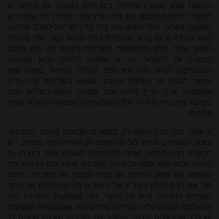
הוצאות שלא נעשו בשליחות בית הדין. כאמור, גם בימינו יש
להקפיד לחתום הסכם עם בית הדין לפני תחילת כל עבודה או
השקעה בשדה, ובלי הסכם כזה בית הדין לא יוכל לשלם עליהם.
לאור עובדה זו גם ברור שהמחיר צריך להיות נמוך יותר ממחיר
השוק, שהרי חלק מההוצאות הקודמות לקטיף לא ניתן לשלם
במקרה זה לחקלאי, אך אי אפשר להסיק מכאן שכאשר
ההצטרפות לבית הדין היא לפני תחילת הטיפול בשדה שאי
אפשר לגבות על הוצאות העיבוד שנעשו בשליחות בית הדין,
ושהמחיר צריך עדיין להיות נמוך ממחיר השוק כשללא גביה
בשיעור כזה בית הדין לא יוכל לשלם את כל הוצאות החקלאי ושכר
עבודתו.
ג. אוצר בית הדין נעשה רק במטעים שנמכרו בהיתר המכירה,
ומכאן שאוצר בית דין יכול להיעשות רק אחרי היתר מכירה. - זו
לכאורה ראיה לסתור, שהרי כל הסיבה לעשיית אוצר בית דין זה
הייתה מכיוון שלא סמכו על היתר המכירה, ואוצר בית דין נועד כדי
לאפשר את שיווק הפירות גם מבלי לסמוך על המכירה. יתירה
מזו, אם הרב ברלין והבד"ץ של ירושלים היו מתייחסים אל היתר
המכירה כמכירה שיש לה תוקף, הרי משמעות המכירה היא
שהאדמה והנטוע עליה והפירות שייכים לגוי, ואם כן איזו משמעות
יש לכך שהבעלים היהודי מפקיר את הפירות שאינם שייכים לו,