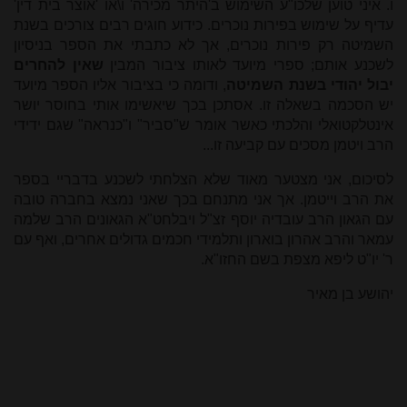
ו. איני טוען שלכו"ע השימוש ב'היתר מכירה' ו\או 'אוצר בית דין'
עדיף על שימוש בפירות נוכרים. כידוע חוגים רבים צורכים בשנת
השמיטה רק פירות נוכרים, אך לא כתבתי את הספר בניסיון
לשכנע אותם; ספרי מיועד לאותו ציבור המבין
שאין להחרים
יבול יהודי בשנת השמיטה
, ודומה כי בציבור אליו הספר מיועד
יש הסכמה בשאלה זו. אסתכן בכך שיאשימו אותי בחוסר יושר
אינטלקטואלי והלכתי כאשר אומר ש"סביר" ו"כנראה" שגם ידידי
הרב ויטמן מסכים עם קביעה זו...
לסיכום, אני מצטער מאוד שלא הצלחתי לשכנע בדבריי בספר
את הרב וייטמן. אך אני מתנחם בכך שאני נמצא בחברה טובה
עם הגאון הרב עובדיה יוסף זצ"ל ויבלחט"א הגאונים הרב שלמה
עמאר והרב אהרון בוארון ותלמידי חכמים גדולים אחרים, ואף עם
ר' יו"ט ליפא מצפת בשם החזו"א.
יהושע בן מאיר