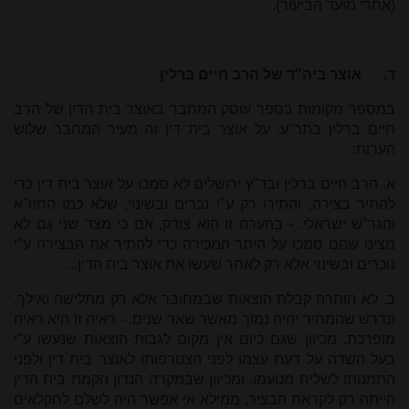
(אחרי מועד הביעור).
ד.
אוצר ביה"ד של הרב חיים ברלין
במספר מקומות בספר עוסק המחבר באוצר בית הדין של הרב
חיים ברלין בתר"ע. על אוצר בית דין זה מעיר המחבר שלוש
הערות:
א. הרב חיים ברלין ובד"ץ ירושלים לא סמכו על אוצר בית דין כדי
להתיר בצירה, והתירו רק ע"י נכרים ובשינוי, שלא כמו החזו"א
והגר"ש ישראלי. - בהערה זו הוא צודק, אם כי מצד שני גם לא
מצינו שהם סמכו על היתר המכירה כדי להתיר את הבצירה ע"י
נוכרים ובשינוי אלא רק לאחר שעשו את אוצר בית הדין...
ב. לא הותרה קבלת הוצאות שבמחובר אלא רק מתלישה ואילך,
ונדרש שהמחיר יהיה נמוך מאשר שאר שנים. - ראיה זו היא ראיה
מופרכת, מכיוון שגם כיום אין מקום לגבות הוצאות שנעשו ע"י
בעל השדה על דעת עצמו לפני הצטרפותו לאוצר בית דין ולפני
התמנותו לשליח מטעמו. ומכיוון שבמקרה הנדון הקמת בית הדין
הייתה רק לקראת הבציר, ממילא אי אפשר היה לשלם לחקלאים