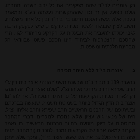
רק אומרים לבי"ד שהם מפקירים את כל יבול השדה ותנובתו.
אולם בפועל אין זה נכון שההתקשרות נעשתה בע"פ ובמאמר
בלבד, אלא נעשה הסכם חתום בין ביה"ד ובין כל אחד משלוחיו.
חשוב לציין שבניגוד לשטר מכירת קרקעות, שיש לפקפק הרבה
לגבי יכולתו להעביר את הבעלות על הקרקע מהיהודי לגוי, הרי
שהסכם ההצטרפות לביה"ד הינו הסכם פשוט שבוודאי חל
מבחינה הלכתית ומשפטית.
ג.
אוצרות בי"ד ללא היתר מכירה
בהערה 189 כותב ריב"ם שבשנת תשמ"ז הונהג אוצר בית דין ע"י
הרב שפירא והרב מרדכי אליהו זצ"ל "אולם אוצר בי"ד זה הונהג
רק לאחר מכירת הקרקעות על פי היתר המכירה". אך להד"ם!
אוצר בית הדין הגדול ביותר בשמיטת תשמ"ז, שנעשה בברכתם
ובשיתופם של הרבנים הראשיים הרב שפירא והרב אליהו זצ"ל,
היה של מטעי גוש עציון
שלא נמכרו לנוכרים
. דברי המחבר
מבוססים על דיוק מוטעה בחוזר הרבנות הראשית בו נאמר
שקרוב למאה אחוז של הקרקעות נמכרו לנוכרים (והמחבר מניח
שזה בוודאי כולל גם את אלו שעשו אוצר בי"ד), ומכך שלא ייתכן