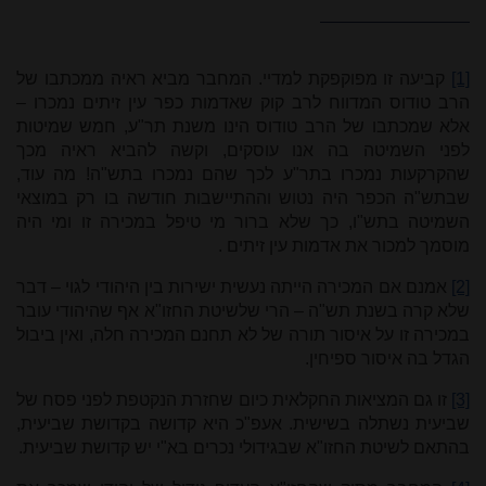
[1]
קביעה זו מפוקפקת למדיי. המחבר מביא ראיה ממכתבו של
הרב טודוס המדווח לרב קוק שאדמות כפר עין זיתים נמכרו –
אלא שמכתבו של הרב טודוס הינו משנת תר"ע, חמש שמיטות
לפני השמיטה בה אנו עוסקים, וקשה להביא ראיה מכך
שהקרקעות נמכרו בתר"ע לכך שהם נמכרו בתש"ה! מה עוד,
שבתש"ה הכפר היה נטוש וההתיישבות חודשה בו רק במוצאי
השמיטה בתש"ו, כך שלא ברור מי טיפל במכירה זו ומי היה
מוסמך למכור את אדמות עין זיתים
.
[2]
אמנם אם המכירה הייתה נעשית ישירות בין היהודי לגוי – דבר
שלא קרה בשנת תש"ה – הרי שלשיטת החזו"א אף שהיהודי עובר
במכירה זו על איסור תורה של לא תחנם המכירה חלה, ואין ביבול
הגדל בה איסור ספיחין.
[3]
זו גם המציאות החקלאית כיום שחזרת הנקטפת לפני פסח של
שביעית נשתלה בשישית. אעפ"כ היא קדושה בקדושת שביעית,
בהתאם לשיטת החזו"א שבגידולי נכרים בא"י יש קדושת שביעית.