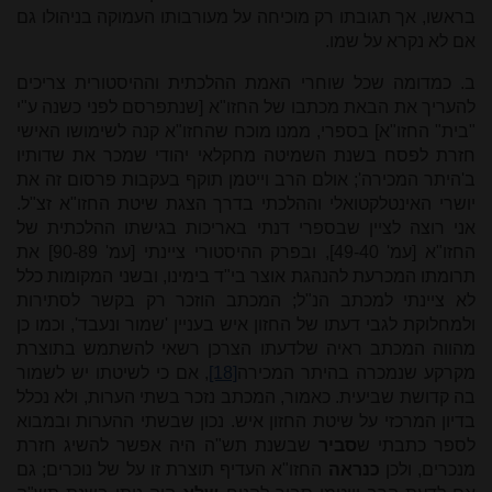
בראשו, אך תגובתו רק מוכיחה על מעורבותו העמוקה בניהולו גם
אם לא נקרא על שמו.
ב. כמדומה שכל שוחרי האמת ההלכתית וההיסטורית צריכים
להעריך את הבאת מכתבו של החזו"א [שנתפרסם לפני כשנה ע"י
"בית" החזו"א] בספרי, ממנו מוכח שהחזו"א קנה לשימושו האישי
חזרת לפסח בשנת השמיטה מחקלאי יהודי שמכר את שדותיו
ב'היתר המכירה'; אולם הרב וייטמן תוקף בעקבות פרסום זה את
יושרי האינטלקטואלי וההלכתי בדרך הצגת שיטת החזו"א זצ"ל.
אני רוצה לציין שבספרי דנתי באריכות בגישתו ההלכתית של
החזו"א [עמ' 49-40], ובפרק ההיסטורי ציינתי [עמ' 90-89] את
תרומתו המכרעת להנהגת אוצר בי"ד בימינו, ובשני המקומות כלל
לא ציינתי למכתב הנ"ל; המכתב הוזכר רק בקשר לסתירות
ולמחלוקת לגבי דעתו של החזון איש בעניין 'שמור ונעבד', וכמו כן
מהווה המכתב ראיה שלדעתו הצרכן רשאי להשתמש בתוצרת
מקרקע שנמכרה בהיתר המכירה
[18]
, אם כי לשיטתו יש לשמור
בה קדושת שביעית. כאמור, המכתב נזכר בשתי הערות, ולא נכלל
בדיון המרכזי על שיטת החזון איש. נכון שבשתי ההערות ובמבוא
לספר כתבתי ש
סביר
שבשנת תש"ה היה אפשר להשיג חזרת
מנכרים, ולכן
כנראה
החזו"א העדיף תוצרת זו על של נוכרים; גם