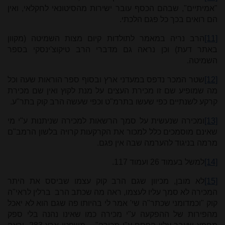
"אמיתיים", שבהם הכסף עובר ישירות מהסיטונאי לחקלאי, ואין
הם רואים בכך כל פגם הלכתי
.
[11]
הרב נריה במאמר לתולדות קיום מצות השמיטה (מקוון
באתר דעת) וכן נראה גם מדברי הרב טיקוצ'ינסקי בספר
השמיטה.
[12]
שטר המכר נדפס במעדני ארץ ובסוף ספר הוראות שעה וכל
מה שמופיע שם זו מכירת העצים על מנת לקוץ ואין שם מכירת
קרקע לשנתיים כפי שעשו בתרמ"ט וכפי שעשה הרב קוק בתר"ע.
[13]
ומכירה שנעשית על סמך הרשאות למכירה שניתנות ע"י מי
שאינם מוסמכים כלל למכור את הקרקעות קרויה בלשון הרמב"ם
מרמה בניגוד להערמה שבה אין פגם.
[14]
למשל בעמוד 26 ועמוד 117.
[15]
לא מובן, מכיוון שגם הרב קוק עצמו שביסס את היתר
המכירה לא סמך עליו לעצמו, ראה מה שכתב הרב ברלין לראי"ה
קוק "וכמדומני שכתר"ה שי' אמר לי בהיותו פה שגם הוא לא יאכל
מהפירות של ההפקעה ע"י מכירה כמו שאינו נהנה בלי ספק