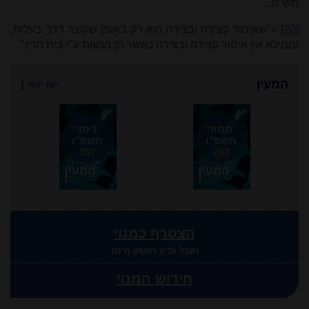
תש"ה...
[20]
="שאיסור קצירה ובצירה הוא רק באופן שקוצר דרך בעלות,
וממילא אין איסור קצירה ובצירה כאשר הן נעשות ע"י בית הדין".
המעין
ישן יותר
}
תמוז
ניסן
תשפ"ו
תשפ"ו
257
258
הצטרף כמנוי
וקבל גליון ראשון חינם
חידוש המנוי