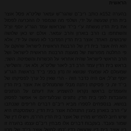
הראשית
בהערה 152א כותב ריב"ם שהגר"ש עמאר שליט"א פסל אוצר
בית הדין שנעשה על ידי, ושלפי מה שנמסר לו ההכרעה לפסול
את בית הדין נעשתה ע"י בי"ד שבראשו עמד הגר"ע יוסף זצ"ל
והשתתפו בו הרב בוארון והרב עמאר. אולם יש כאן שלושה
שיבושים. האחד, אוצר בית הדין המדובר לא נעשה על ידי, אלא
הוא היה אוצר בית דין של הרבנות הראשית לישראל שהוקם על
פי החלטה מפורשת של מועצת הרבנות הראשית לישראל ושל
הרב הראשי לישראל שהיה אחראי על הכשרות והשמיטה. השני,
בראש בית הדין עמד הרב דב ליאור שליט"א, ולא אני. והשלישי,
שמעולם לא שמעתי שנושא זה נדון בפני בי"ד בראשות הגר"ע
יוסף זצ"ל; אם היה כדבר הזה - הרי שאין כל ערך לפסיקתו של
בי"ד זה, כי פסיקתו ניתנה מבלי שהמנהלים את אוצר בית הדין
והעומדים בראשו נקראו להשמיע את דעתם על הנתונים
והעובדות לפני בית הדין, נתונים שבלעדיהם אי אפשר לפסוק
בנושא. בנספחים לספרו מביא ריב"ם דברים חריפים שנכתבו
ע"י הרב בוארון בענין התנהלות אוצר בית הדין, כשמסקנתו היא
שיש חיוב להפריש מהיין של אוצר בית הדין תרו"מ, ויש לו דין של
שמור ונעבד. בעקבות דברים אלו מבחין ריב"ם עצמו בהערה זו
בין אוצר בית דין שנעשה כדין "כמו למשל אוצר בי"ד של מכון