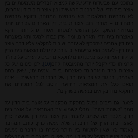
בתוככי עם שבשדות יודע שקשה למצוא הבדלים משמעותיים בין
אוצר בית הדין של הרבנות הראשית ובין אוצרות בית דין אחרים,
לא מבחינת המלאכות ולא מבחינת המסחר, ודווקא מבחינת
המחירים – מחירי רוב אוצרות בית דין האחרים גבוהים יותר
ממחירי השוק, ולכן החשש למסחר אסור גדול יותר דווקא
באוצרות בית הדין האחרים. ומה שדן כבודו למעליותא באוצרות
בית דין אחרים שהכסף לא עובר ישירות לחקלאי אלא דרך אוצר
בית דין - לעתים הוא גריעותא, כי גורם להגדלת הוצאות בית הדין
ולייקור הפירות לצרכנים, וגורם לחקלאים רבים להערים על ביה"ד
ולרמותו כדי לקבל יותר מהמובטח להם
[10]
. לכן כינויָם של כל
אוצרות בי"ד ה"אחרים" כאוצרות בי"ד "אמיתיים", שאין בהם
הערמה, בניגוד לאוצר בית הדין של הרבנות הראשית – איננו
תואם כלל את המציאות הידועה היטב לכל המכירים את
החקלאים והבקיאים בנעשה בשווקים".
לצערי גם ריב"ם נכשל בהסקת מסקנות על אוצר בית הדין על
סמך "לשונות רעות", מבלי לשמוע את האחראים על אוצר בית
הדין. מלבד מה שכתב להבחין בין אוצר בית דין שנעשה כדין
לאוצר בית הדין של הרבנות שלא נעשה כדין, כותב המחבר
בעמוד 72 שאין להשוות בין היתר מכירה בו הדברים נעשים
בשטר וקניין המועיל על פי דין, מה שאין כן באוצר בי"ד שהבעלים