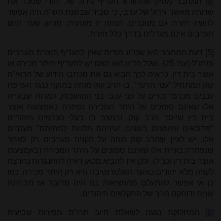
[4]
המחבר מסיק שהחזו"א העדיף גידול של יהודי שמכר את
שדותיו מאשר גידול של ערבי, כי סביר שבשנת תש"ה היה אפשר
להשיג חזרת גם מנוכרים. הנחה זו מוטעית, מכיוון שעד היום
הערבים אינם מגדלים בדרך כלל חזרת.
[5]
דעת המחבר היא שכו"ע מודים שאין להעדיף תוצרת מערבים
ומחו"ל (עמ' 25), ושכל הדיון הוא האם יש להעדיף היתר מכירה או
אוצר בית דין. כראיה לכך הביא גם את מכתבו הידוע של הראי"ה
קוק המתחיל "עטי תרעד", בו הרב קוק מוחה בתוקף כנגד העדפת
ענבים מכרמי נכרים על פני ענבי בני המושבות, למרות שבעיית
אלו שאינם סומכים על היתר המכירה נפתרה באמצעות אוצר
בית דין שייסד הרב קוק, ובמצב בו בעלי הכרמים היהודים
"מדוכאים ומיוגעים בעונים, ועיניהם תלויות למחיתם" מענבים
אלו. יש לציין שהרב קוק מחה על הקניה מערבים רק לאחר
שנפתרה בעיית אלו שאינם סומכים על היתר המכירה (באמצעות
אוצר בית דין וכנ"ל), ולכן אין להביא מכאן ראיה להתנגדות נחרצת
לקניה מלא יהודים כאשר האלטרנטיבה היא רק היתר מכירה. כמו
כן אי אפשר להתעלם מהמציאות בה היה מדובר אז מבחינת
עוניָם ודוחקם הרב של החקלאים היהודים.
[6]
המחלוקת נגעה לשאלת חיוב תרו"מ מפירות שביעית