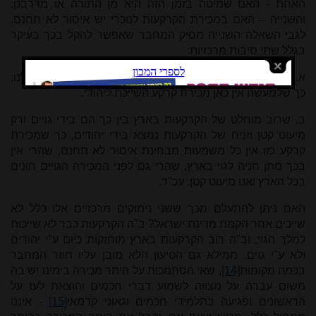
האחת - האם שמיטה בזמן הזה היא מן התורה או מדרבנן,
והשנייה – האם במכירת הקרקעות לנוכרי יש איסור לא תחנם.
לגבי השאלה השנייה מסיק המחבר שאפשר להקל בכך בעיקר
בגלל שתי סיבות מרכזיות:
א. שהקרקעות שייכות בין כך למלך הגוי והם רק מוחכרות אצלנו,
כך שלמעשה אין כאן מכירת קרקע השייכת ליהודי.
ב. שרוב מוחלט של הקרקעות בארץ בין כך הם בידי גויים ורק
מיעוט קטן וזניח של הקרקעות נמצא בידי יהודים, כך שמכירת
קרקע כזו אין כל משמעות מבחינת איסור לא תחנם, שהרי אין
בכך מתן חניה לגוי בארץ, שהרי גם לפני המכירה הגויים חונים
בכל הארץ ואנו מיעוט קטן. עכ"ד.
האם ניתן להתעלם מכך ששני נימוקים מרכזיים אלו כלל לא
שייכים אחר הקמת מדינת ישראל? ב"ה הקרקעות כבר לא שייכות
למלך הגוי, וב"ה רוב הקרקעות בארץ מוחזקות כיום ע"י יהודים
ולא ע"י גוים. ממילא גם הטיעון הלא מובן עליו חוזר המחבר
בכמה מקומות
[14]
, שאי הסתמכות על היתר מכירה בימינו יש בה
משום עברה על מצווה לשמוע דברי חכמים והוצאת לעז על
הראשונים ופגיעה בתלמידי חכמים וגאוני קדמאי
[15]
- איננו