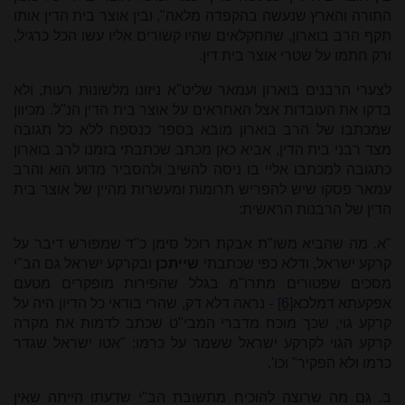
התורה והארץ שנעשה בהקפדה מלאה", ובין אוצר בית הדין אותו
תקף הרב בוארון, שהחקלאים שהיו קשורים אליו עשו הכל כרגיל,
ורק חתמו על שטרי אוצר בית דין.
לצערי הרבנים בוארון ועמאר שליט"א ניזונו מלשונות רעות, ולא
בדקו את העובדות אצל האחראים על אוצר בית הדין הנ"ל. מכיוון
שמכתבו של הרב בוארון מובא בספר כנספח ללא כל תגובה
מצד רבני בית הדין, אביא כאן מכתב שכתבתי בזמנו לרב בוארון
כתגובה למכתבו אליי בו ניסה להשיב ולהסביר מדוע הוא והרב
עמאר פסקו שיש ל
הפריש תרומות ומעשרות מהיין של אוצר בית
הדין של הרבנות הראשית:
"א. מה שהביא משו"ת אבקת רוכל סימן כ"ד שמפורש דיבר על
קרקע ישראל, ודלא כפי שכתבתי
שייתכן
ובקרקע ישראל גם הב"י
מסכים שפטורים מתרו"מ בגלל שהפירות מופקרים מטעם
אפקעתא דמלכא
[6]
- נראה דלא דק, שהרי בודאי כל הדיון היה על
קרקע גוי, שכך מוכח מדברי המבי"ט שכתב לדמות את מקרה
קרקע הגוי לקרקע ישראל ששמר על כרמו: "אטו ישראל שגדר
כרמו ולא הפקיר" וכו'.
ב. גם מה שרוצה להוכיח מתשובת הב"י שדעתו הייתה שאין