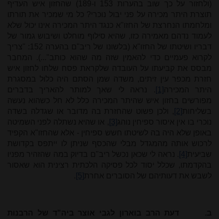
(ולחזור על כך שוב בהערות 153 ו-189) שהחזון איש העדיף
תוצרת היתר מכירה על פני יבול נוכרי? כל מי שמכיר את תורתו
ומלחמתו הנחרצת של החזו"א כנגד היתר המכירה אינו יכול שלא
לעמוד נדהם מאמירה כזו, שהיא סילוף מוחלט ושיבוש גמור של
דבריו ושיטתו של החזו"א (בלשונו של ריב"ם בהערה 152: "צריך
לקרוא פעמיים כדי להאמין שזה מה שהוא כותב"...). המחבר
מבסס את קביעתו על העובדה שלקראת פסח שלחו לחזון איש
חזרת מכפר עין זיתים, משדה שמן הסתם היה כלול במסגרת
היתר המכירה
[1]
. נראה לי שאך למותר להאריך בדברים
מפורשים בחזון איש שהיתר המכירה כלל לא חל כשהוא נעשה
בשליחות
[2]
, ולכן פשוט שהחזרת בה מדובר או שגדלה בשדה
נוכרי בו אין איסור ספיחין נוהג
[3]
, או שהיא נשתלה לפני השמיטה
באופן שלא היה בה לשיטתו חשש ספיחין - אלא שהחזו"א הקפיד
לרכוש אותה מהמגדל מבלי שהכסף שניתן לו ייתפס בקדושת
שביעית
[4]
. נראה לי שכאן נכשל ריב"ם בדיוק במה שהזהיר מפניו
בהקדמתו, שכלל יסוד לכל פסיקה הלכתית רצינית הוא שאסור
לשבש את דעותיהם של הסוברים אחרת
[5]
.
ב.
דעת הרב בוארון לגבי אוצר ביה"ד של הרבנות