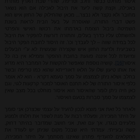
איסור מוחלט כבשר וחלב וטריפה, שהרי שבת הארץ מותרת
באכילה, וקצת קשה ליעד את היבול לאכילה אם הוא נשאר
מחובר ולא נקצר ולא נבצר... מכאן שהחילוק של החזון איש הוא
פשט דברי התורה, שאוסרת על בעל הבית לראות בשנת
השמיטה ביבול הצומח באדמתו את רכושו האישי והפרטי
ולהשתלט עליו כדרך בעלים, והתורה דורשת להפקיר את היבול
לכל במידה שווה – לך לעבדך וכו'. זה היסוד לחובת הפקר היבול
בשביעית ולדעת החזון איש שקצירה שנעשית לא ע"י הבעלים
ומיועדת לכל איננה פוגעת בחובת ההפקר וממילא אין בה כל
איסור
[16]
. קושיה נוספת שאפשר להקשות על המחבר היא מדוע
את אותו טיעון שלו על הלאו דאורייתא שהוא כמו טריפה ובשר
בחלב ושלא ניתן לצמצמו על סמך טעמא דקרא - הוא לא אומר
כלפי איסור התורה של לא תחנם האוסר למכור קרקעות לגוי, וגם
כאן היה ניתן לומר שהאיסור הוא איסור מוחלט בכל מצב שאין
לצמצמו על סמך סברות בטעם האיסור.
ולאחר כל זאת אני מוצא לנכון להעיד על עצמי שכצרכן אני סומך
על היתר המכירה, ופעלתי רבות על מנת לשפר את חלותו ולמנוע
מלעיזים כנגדו, אך עם זאת, אני חושב שמדובר בהיתר דחוק,
קשה ובעייתי. עמדתי היא שבכל מקום שניתן יש לעודד את
החקלאים להעדיף פתרון שאיננו מסתמך על היתר המכירה,