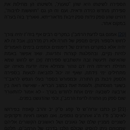
הספירה לשיטתו היא שהן "טועות", ולשיטתו הן מחילות את
ספירתן מחדש כנידה ודאית, ועם זה הן גם "חוששות לזיבות",
דהיינו שהן ספק נידות ספק זיבות מדאורייתא. ואאריך בזה בעז"ה
במקום אחר.
[20]
אמנם גם לדעת הרמב"ן במקרים רבים אף בזה"ז יהיה צורך
לחוש ולספור נקיים מספק של תורה ולא רק מדרבנן, אבל זה לא
יהיה אלא במקרים חריגים של דימומים וכתמים בימים האמורים
להיות נקיים, ובהפלגות קצרות וחריגות, שאז אפשר באמת
שהאישה תיעשה זבה ותשתבש ספירתה (וכן יש לחוש שמא
תחילת ראייתה היה דם טהור וממילא אינה יודעת מאיזה יום
מתחילים ימי נידתה, שאף זה יכול להביאה לטעות בספירה
ולספק זיבות מן התורה, וכמפורש בספר בעלי הנפש לראב"ד
בשער הווסתות). ולעומת זאת במצב הבריא - שאישה רואה בין
ארבעה לשבעה ימים אחת לחודש בערך - לא אמור להתעורר
שום ספק מן התורה לדעת הרמב"ן, וכפי שהדגשנו בפנים.
[21]
כן כתבו ערוה"ש ס' קפג ס"ק יב והרב קאפח בפירושו
לאיסו"ב פ"ו ה"ג ואחרונים נוספים. ואנו מצאנו ראיות ודקדוקים
לשוניים ממניין שלם של גאונים ושל ראשונים הקשורים אליהם
שמכוחם ניתן להסיק שכולם הלכו בדרכו של הרמב"ם, חלקם