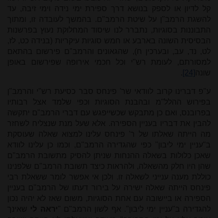
קל לדיון או לספק בנושא דרך ספירת ימי נידה וימי זיבה, עד
להשגת הרמב"ן על שיטת הרמב"ם. בהמשך לעובדה זו, ומתוך
התבוננות בסוגיות, נתברר לנו שיסוד המחלוקת נעוץ בפרשנות
הבסיסית השונה בארבע או חמש סוגיות עיקריות (בנידה כט, לז,
לט, נד, עב, ובערכין ח), שהגאונים והרמב"ם פירשום בהתאם
למסורתם, לעומת רש"י וכל חכמי אירופה שפירשום באופן
שונה
[24]
.
ע"פ דברינו קרוב לוודאי שר' פינחס סבר כסיעת רש"י והרמב"ן
בפירוש ההלל"מ ובהבנת הסוגיות וכפי שלמד אצל רבותיו
בפרובנס, ואם כן מתבקש שכשייפגש עם דברי הרמב"ם יתקשה
להבין את דבריו בעניין הספירה. אלא שעל מנת שנצליח לשחזר
מה הייתה שאלתו של ר' פינחס עלינו למצוא שאלה שעוסקת
ב"עניין ימי ליבון" כפי שהגדירה הרמב"ם, וכמו כן עלינו לוודא
שאכן כלולות בשאלה ההנחות שניתן להסיק מתשובת הרמב"ם
שהן היו חלק מהשאלה, ולהראות כיצד תשובת הרמב"ם שלפנינו
כוללת מענה ענייני לשאלה זו. ולכן אי אפשר לומר ששאלת רבי
פינחס הייתה שאלה ישירה על בירור דעתו של הרמב"ם בעניין
הספירה או ביישובה עם אחת הסוגיות, משום שאז לא יהיה נכון
להגדירה ב"עניין ימי ליבון". אף לשון הרמב"ם "
יראה לי
שאינך