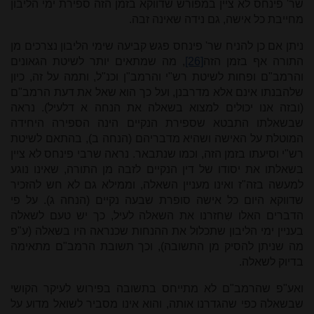
שר' פינחס לא ציין במפורש שדווקא בזמן הזה ספירת ימי הליבון
מחייבת כל אישה, גם נידה שאינה זבה.
ניתן אם כן להניח שר' פינחס פגש קביעה שימי הליבון נצרכים מן
התורה אף בזמן הזה
[26]
, מה שמתאים יותר לשיטת הגאונים
והרמב"ם ופחות לשיטת רש"י והרמב"ן וכנ"ל, ותמה על זה, כיון
שלהבנתו אינם אלא מדרבנן, ועל כך הוא שאל את דעת הרמב"ם
(ובזה אנו יכולים למצוא בשאלה את הנחה א דלעיל). נראה
שבשאלתו התבטא שספירת הנקיים הינה הספירה היחידה
המוטלת על האישה ושהיא מדבריהם (הנחה ב), בהתאם לשיטת
רש"י וסיעתו בזמן הזה, וכמו שנתבאר. נראה שרבי פינחס לא ציין
בשאלתו את יסודו של דין הנקיים לזבה מן התורה, שאינו נוגע
למעשה בזה"ז ואינו מעניין השאלה, וממילא גם לא חש להזכיר
שדווקא היום כל אישה סופרת שבעה נקיים (הנחה ג). על פי
הדברים האלו שִחזרנו את השאלה לעיל, כך יש טעם לשאלה
בעניין ימי הליבון שתכלול את ההנחות שכנראה היו בשאלה (ע"פ
מה שניתן להסיק מן התשובה), וכך תשובת הרמב"ם מתאימה
בדיוק לשאלה.
ואע"פ שהרמב"ם לא מתייחס בתשובה בפירוש לעיקר הקושי
שבשאלה כפי שהגדרנו אותה, והוא אינו מסביר לשואל מדוע על