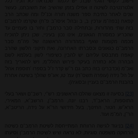
ויישוב לקושי הגלוי שבה, יש ללמוד שכנראה לא הכיר כלל
אלטרנטיבה לשיטה זו אפילו בזמן שהשיב את תשובתנו, כעשר
שנים לאחר כתיבת ספר משנה תורה וכנ"ל! ומה שכתב הרב
קפאח (בפה"מ ערכין ב, ב ובהל' איסו"ב פ"ח) שקדמו לרמב"ם
בזה שתי מהדורות, ובתחילה סבר כרמב"ן וחזר בו פעמיים עד
שהכריע כמסורת הגאונים, אינו נכון בעיניי, שכן ניתן להוכיח
מכמה מקומות שאף במהדורה הראשונה של פה"מ סבר
הרמב"ם כגאונים וכסברתו האחרונה, ואת תיקוני הלשון שהרב
קאפח מתבסס עליהם יש להבין כשיפורי לשון בעלמא לשם
הבהרה ולא כחזרה בעיקר פירוש ההלל"מ. ויש להאריך בזה
ואכ"מ (וכדברינו בזה כתב גם ר"ש קדר ז"ל בספרו 'תוספת אֹהל'
על הל' נידה (עופרה תשס"ח) עמ' טו, אע"פ שהלך בשיטה אחרת
בהבנת הרמב"ם בעניין ובסוגיה).
[23]
בסיעה זו מצאנו שהלכו הראשונים: רש"י, רשב"ם ושאר בעלי
התוספות, הראב"ד, רבנו יונה, הרמב"ן, הרשב"א, המאירי,
הרא"ש, הטור, החינוך, בעל חידושי הר"א על נידה, הריטב"א,
הר"ן, המ"מ ועוד.
[24]
בניגוד לגישה הרווחת המתייחסת לשיטת הרמב"ם כשיטה
הרחוקה משפטה סוגיות, לא נראה שיש לשיטת הרמב"ן וסיעתו