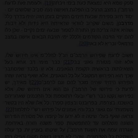
ספק שמא היא נמצאת כעת בימי זיבתה
[19]
, ולעומת זאת לדעת
הרמב"ן במצב הרגיל בו הפלגת האישה נעה סביב שלושים יום -
יסוד חיוב ספירת שבעת הימים הנקיים בזמן הזה יהיה בדרך כלל
מדרבנן
, משום שקרוב לוודאי שראייתה היא נידות ולא זיבות,
ושהיא אינה צריכה מן התורה לספור שבעה ימים נקיים - שכן כלו
להם ימי הזיבה הקודמים ולכלל ימי הזיבה הבאים אישה במצב
נורמאלי ובריא לא באה
[20]
.
חשוב לדעת שפירוש הרמב"ם הנ"ל להלל"מ אינו חידוש שלו,
אלא זוהי מסורת גאוני בבל
[21]
כבר מימי רב אחא בעל
השאילתות בראשית תקופת הגאונים. ולא זו בלבד שמסתבר
שכך הוא הפירוש המקובל על כל הגאונים, אלא שאף נראה שזהו
הפירוש היחיד שהיה מוכר להם וגם לרמב"ם
[22]
! מאידך, יש
לדעת כי פירושו של הרמב"ן גם הוא אינו חידוש שלו, אלא
כפירושו נקטו כבר רש"י ובעלי התוספות וכל החכמים שאחריהם
באשכנז, בצרפת, בפרובנס ובצפון ספרד, כל אלו שלא היו בקשר
משמעותי עם גאוני בבל והיו אמונים על פירוש רש"י לתלמוד
[23]
.
ונראה שאף בעלי שיטה זו לא ידעו על קיומה של מסורת הפירוש
השונה משלהם עד להתפשטות ספר משנה תורה באירופה,
שגררה עמה את השגת הרמב"ן על שיטתו בעניין זה. כך עולה
משתיקת כל הקדמונים, שהרי לא מצינו בשום מקום אפילו רמז