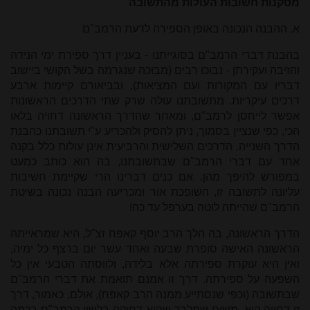
מסקנות חשובות העולות מהתשובה
א. ההבנה הנכונה באופן הספירה לדעת הרמב"ם
בהבנת דברי הרמב"ם בסוגייתנו - בעניין דרך ספירת ימי הנידה
והזיבה ועקירתן - נבוכו רבים (מבוכה שנגרמה בשל הקושי ביישוב
דבריו עם המקורות ועם המציאות), ובביאורם קיימות ארבע
דרכים עיקריות. מתשובתנו עולה שרק שתי הדרכים הראשונות
אפשר לייחסן לרמב"ם, ומאחר שהדרך הראשונה דחויה בלאו
הכי, כפי שנציין בסמוך, ניתן להסיק ולהכריע ע"י תשובתנו כהבנת
הדרך השנייה. הדרכים השלישית והרביעית אינן עולות כלל בקנה
אחד עם דברי הרמב"ם שבתשובתנו, בה הוא כותב כמעט
במפורש להיפך מהן. אם כנים דברינו הרי שקיימת חשיבות
עליונה לתשובה זו, השופכת אור ומכריעה הבנה נכונה בשיטת
הרמב"ם שהייתה לוטה בערפל עד כה!
הדרך הראשונה, בה הלך הרב יוסף קאפח זצ"ל, היא שמראייתה
הראשונה האישה סופרת שבעה ואחד עשר יום ברצף כל ימיה,
ואין היא עוקרת ספירתה אלא בלידה, ולווסתה הטבעי אין כל
השפעה על ספירתה. דרך זו אמנם תואמת את דברי הרמב"ם
שבתשובה (וכפי שנסתייע ממנה הרב קאפח), אולם, כאמור, דרך
זו דחויה היא, משום שמלבד שהיא דחוקה בלשון הרמב"ם בכמה