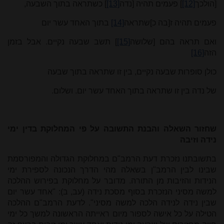
[הולכך
[12]
] פעמים תהיה [נדה
[13]
] כשתראה בתוך השבעה,
פעמים תהיה ז[בה כ]שתראה
[14]
בתוך האחד עשר יום
ואם תראה בהם [שלושה
[15]
] תשב שבעה נקיים. אבל בזמן
הזה
[16]
כולן סופרות שבעה נקיים, בין זו שתראה בתוך שבעה
של נדה בין זו שתראה בתוך האחד עשר יום. ושלום.
שחזור השאלה והבנת התשובה על פי המחלוקת בדין ימי
נידה וזיבה
בתשובתנו נזכרת דעת הרמב"ם במחלוקת הגדולה והמפורסמת
שבינו לבין הרמב"ן בשאלה מהי הדרך הנכונה לספירת ימי
הנידות והזיבות מן התורה. מדובר על מחלוקת בפירוש ההלכה
למשה מסיני הנזכרת בסוף מסכת נידה (עב, ב): "אחד עשר יום
שבין נידה לנידה הלכה למשה מסיני". לדעת הרמב"ם ההלכה
הטילה על כל אישה לספור מיום ראייתה הראשונה למשך כל ימי