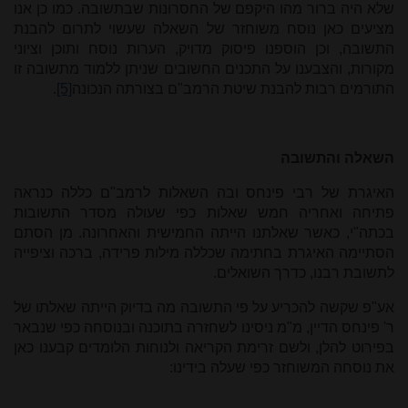
שלא היה ברור מהו היקפם של החסרונות שבתשובה. כמו כן אנו
מציעים כאן נוסח משוחזר של השאלה שעשוי לתרום להבנת
התשובה, וכן הוספנו פיסוק מדויק, הערות נוסח ותוכן וציוני
מקורות, והצבענו על התכנים החשובים שניתן ללמוד מתשובה זו
התורמים רבות להבנת שיטת הרמב"ם בצורתה הנכונה
[5]
.
השאלה והתשובה
האיגרת של רבי פינחס ובה השאלות לרמב"ם כללה כנראה
פתיחה ואחריה חמש שאלות כפי שעולה מסדר התשובות
בכתה"י, כאשר שאלתנו הייתה החמישית והאחרונה. מן הסתם
הסתיימה האיגרת בחתימה שכללה מילות פרידה, ברכה וציפייה
לתשובת רבנו, כדרך השואלים.
אע"פ שקשה להכריע על פי התשובה מה בדיוק הייתה שאלתו של
ר' פינחס הדיין, מ"מ ניסינו לשחזרה בתוכנה ובנוסחה כפי שנבאר
בפירוט להלן, ולשם זרימת הקריאה ולנוחות הלומדים קבענו כאן
את נוסחה המשוחזר כפי שעלה בידינו: