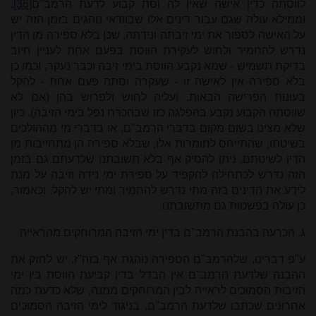
לווסתה כדין אישה שאין לה וסת קבוע לדעת הרמב"ם
[36]
.
וממילא עולה שגם עבור דינים אלו שבוודאי נוהגים בזמן הזה יש
על האישה לספור את ימי זיבתה ונידתה, שכן בלא ספירה מן הדין
נדרש להחמיר ולחוש לעקירת הווסת בפעם אחת לעניין חיוב
בדיקת תשמיש - שמא נקבע הווסת בימי זיבה וכבר נעקר, וכמו כן
בלא ספירה אין לאישה זו - שעקרה וסתה פעם אחת - להקל
בעונות הפרישה הבאות, ועליה לחוש ולפרוש בהן (אם לא
שווסתה הקבוע נקבע בהפלגה כזו שבהכרח נפל בימי הזיבה). כיון
שלא מצינו בשום מקום בדברי הרמב"ם, או בדברי מי מההולכים
בשיטתו, שהתייחס לחומרות אלו, שבלא ספירה הן מתחייבות מן
הדין לשיטתם, ניתן להסיק אף בלא תשובתנו שלדעתם גם בזמן
הזה נדרש לכתחילה להקפיד על ספירת ימי נידה וזיבה על מנת
לידע את הדינים בזה מתי נדרש להחמיר ומתי יש להקל. וכאמור,
כן עולה בפשטות גם מתשובתנו.
ג. הכרעה בהבנת הרמב"ם בדין ימי הזיבה המרוחקים מהראייה
ע"פ דברינו, שלהרמב"ם הספירה נוהגת אף בזה"ז, יש לחזק את
ההבנה שלדעת הרמב"ם אין הבדל בדין קביעת הווסת בין ימי
הזיבות הסמוכים לראייה לבין המרוחקים ממנה, שלא כדעת כמה
אחרונים שכתבו שלדעת הרמב"ם, בניגוד לימי הזיבה הסמוכים