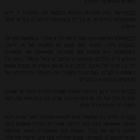
השלים בספק: [ג' ימים?]).
[16]
פירוש: מאז חומרות חכמים בתקנת רבי וחומרת ר' זירא
המבוארות בנידה סו, א וברי"ף בשבועות וברמב"ם בפי"א מהל'
איסו"ב.
[17]
לעולם האישה אינה עוקרת ספירה זו מלבד בשלושה מקרים:
בעקבות לידה, בשינוי וסת קבוע או במקרה של אי ידיעה,
בשלושתם היא עוקרת את ספירתה ומתחילה את הספירה
מחדש ע"פ הכללים המבוארים ברמב"ם בהל' איסורי ביאה פ"ו
הל' ב-ו ופ"ח הל' טז-כב. להלן נביא שישנן בעניין זה הבנות שונות
בשיטת הרמב"ם, ושם נברר בקצרה את נכונותה והכרחיותה של
הכרעתנו כהבנה זו ברמב"ם.
[18]
או ליתר דיוק: באישה שאינה סופרת בצורה נכונה או שאינה
סופרת כלל את ימי הנידות והזיבות שלה, בין בזמן הזה ובין לפני
תקנת רבי וחומרת רבי זירא.
[19]
כל ראייה בת שלושה ימים לפחות מסתבר יותר שהיא זיבה
מאשר שהאישה כעת בימי נידתה, שהרי ימי הנידה מועטים מימי
הזיבה ביחס של 7:11. האמת היא שההגדרה היותר מדויקת
על-פי הרמב"ם לנשותינו שאינן סופרות ואף אינן יודעות את כללי