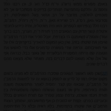
באופן מפורש ממש (רש"ג ור"ח כנ"ל הע' 9, וכן רבנו הלל
והסמ"ג), וחלקם (החמישה הנותרים) בדיוקים מסתברים אך לא
מוכחים לחלוטין. מדובר על רב אחאי בעל השאילתות, רב
נטרונאי גאון, רס"ג, רב שרירא גאון, ר"ח, רי"ף, ריה"ל, רמב"ם,
רבנו הלל (בפירושו לספרא; הוא היה מאיטליה, והיה כידוע לחכמי
איטליה קשר הדוק עם הגאונים דרך תורת ר"ח, הערוך, רבנו ברוך
ועוד) והסמ"ג (שאמנם חי בצרפת, אבל הכיר את דברי הרמב"ם
ואימץ את שיטתו בזה), ואין כאן המקום להאריך בדקדוקים אלו על
אף חשיבותם. ונראה שדי בעשרה קדמונים אלו כדי לאשש את
הטענה שזו הייתה המסורת הבלעדית של גאוני בבל, כנראה אף
של אלו שלא מצאנו להם דברים בזה, מאחר שלא מצאנו מהם
דברים שונים.
[22]
שכן מאז ראשוני הגאונים שסברו כהרמב"ם לא מצינו בשום
מקום אפילו רמז קל לדיון או לספק בנושא זה עד להשגת הרמב"ן
על הרמב"ם, שבאה זמן קצר יחסית לאחר התפשטות משנה
תורה באירופה, ורק אז בעצם נעשתה השקה משמעותית בין
תורת חכמי אשכנז, צרפת וצפון ספרד עם תורת הגאונים בכלל
ובענייננו בפרט. וקצת יש להוכיח כן אף מתשובתנו, שמתוך הצגת
הרמב"ם את שיטתו בתמימות, בלא ראיה ובלא כל התייחסות