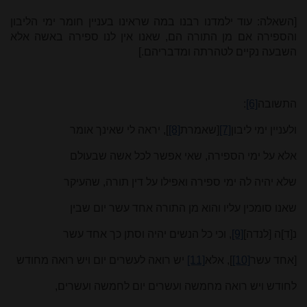
[השאלה: עוד ילמדנו רבנו במה שראינו בעניין חומר ימי הליבון
והספירה אם מן התורה הם, שאנו אין לנו ספירה באשה אלא
השבעה נקיים לטהרתה ומדבריהם.]
התשובה
[6]
:
ולעניין ימי ליבון
[7]
[שאמרת
[8]
], יראה לי שאינך אומר
אלא על ימי הספירה, שאי אפשר לכל אשה שבעולם
שלא יהיה לה ימי ספירה ואפילו על דין תורה, שהעיקר
שאנו סומכין עליו והוא מן התורה אחד עשר יום שבין
נ[ד]ה [לנדה]
[9]
, וכי כל הנשים יהיה וסתן כך אחד עשר
[אחד עשר
[10]
], אלא
[11]
יש רואה לעשרים יום ויש רואה מחודש
לחודש ויש רואה מחמשה ועשרים יום לחמשה ועשרים,