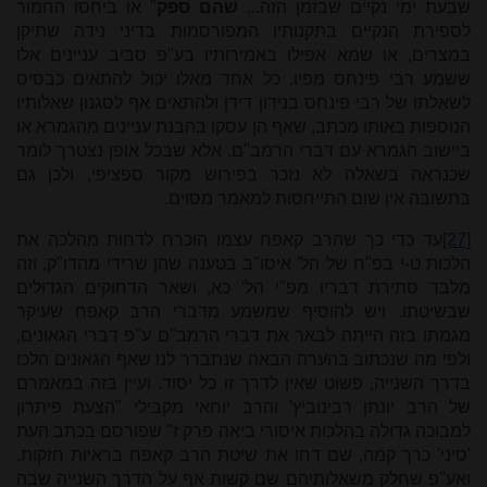
שבעת ימי נקיים שבזמן הזה...
שהם ספק
" או ביחסו החמור
לספירת הנקיים בתקנותיו המפורסמות בדיני נידה שתיקן
במצרים, או שמא אפילו באמירותיו בע"פ סביב עניינים אלו
ששמע רבי פינחס מפיו. כל אחד מאלו יכול להתאים כבסיס
לשאלתו של רבי פינחס בנידון דידן ולהתאים אף לסגנון שאלותיו
הנוספות באותו מכתב, שאף הן עסקו בהבנת עניינים מהגמרא או
ביישוב הגמרא עם דברי הרמב"ם. אלא שבכל אופן נצטרך לומר
שכנראה בשאלה לא נזכר בפירוש מקור ספציפי, ולכן גם
בתשובה אין שום התייחסות למאמר מסוים.
[27]
עד כדי כך שהרב קאפח עצמו הוכרח לדחות מהלכה את
הלכות ט-י בפ"ח של הל' איסו"ב בטענה שהן שרידי מהדו"ק, וזה
מלבד סתירת דבריו מפ"י הל' כא, ושאר הדחוקים הגדולים
שבשיטתו. ויש להוסיף שמשמע מדברי הרב קאפח שעיקר
מגמתו בזה הייתה לבאר את דברי הרמב"ם ע"פ דברי הגאונים,
ולפי מה שנכתוב בהערה הבאה שנתברר לנו שאף הגאונים הלכו
בדרך השנייה, פשוט שאין לדרך זו כל יסוד. ועיין בזה במאמרם
של הרב יונתן רבינוביץ' והרב יוחאי מקבילי "הצעת פיתרון
למבוכה גדולה בהלכות איסורי ביאה פרק ז" שפורסם בכתב העת
'סיני' כרך קמה, שם דחו את שיטת הרב קאפח בראיות חזקות.
ואע"פ שחלק משאלותיהם שם קשות אף על הדרך השנייה שבה