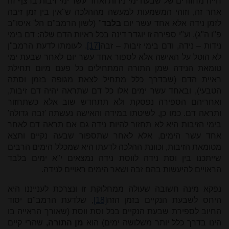
חייה מחזורים של שבעה ימי נידות ואחד עשר ימי זיבות ברצף זה
אחר זה, וזוהי המשמעות למעשה מההלכה ש"אין בין זמן זיבה
לזמן נידה אלא אחד עשר יום
בלבד
" (לשון הרמב"ם הל' איסו"ב
פ"ו ה"ג), וע"י ספירה זו יוגדר דינה בכל ראיות הדם שלה: דם בימי
נידות – נידה, ודם בימי זיבות – זבה
[17]
. לעומתו לדעת הרמב"ן
לא הוטל על האישה אלא לספור אחד עשר יום לאחר שבעת ימי
טומאת הנידה שמן התורה המתחילים כל פעם מיום תחילת
ראיית הדם (שבדרך כלל מתחיל לצאת מגופה בזמן וסתה
הטבעי), ובאחד עשר ימים אלו כל דם שתראה יהיה דם זיבות,
ואחריהם הספירה נפסקת ולא תתחדש שוב אלא כשתחזור
ותראה דם. כמו כן, לשיטתו במידה והאישה נעשתה 'זבה גדולה'
בימי הזיבות היא לא תחזור להיות נידה גם אם תראה דם לאחר
אחד עשר הימים, אלא לאחר שתספור שבעה נקיים ותצא
מטומאת הזיבות, וכוונת ההלכה לדעתו היא שמכלל הימים הרבים
שייתכנו בין וסת נידה לווסת נידה נמצאים י"א ימים בלבד
הראויים להיעשות בהם זבה ושאר הימים ראויים לנידה.
נפקא מינה חשובה שעולה ממחלוקת זו ונצרכת לענייננו היא
היחס לשבעת הנקיים בזמן הזה
[18]
, שלדעת הרמב"ם יסוד
החיוב לספירת שבעת הנקיים בכל וסת ווסת (שאורך הראייה בו
הינו בדרך כלל יותר משלושה ימים) הוא
מן התורה,
שהרי קיים