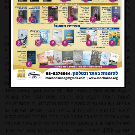
ספירה רציפה אחת הנוהגת בכל הנשים בין שיש להן וסת קבוע
ובין באלו שאין להן, וכפי שהגדרנו בדרך השנייה, ושלא כדעת
החוו"ד או הרב קדר.
ב. הצורך בספירת ימי נידות וזיבות להרמב"ם אף בזמן הזה
מן המשפטים בתשובה: "שאי אפשר לכל אשה שבעולם שלא
יהיה לה ימי ספירה ואפילו על דין תורה", ו"בזמן הזה כולן סופרות
שבעה נקיים
בין זו שתראה בתוך שבעה של נידה בין זו
שתראה בתוך האחד עשר יום",
משמע
[32]
שלדעת הרמב"ם
אף בזמן הזה (פירוש: אף לאחר תקנת רבי וחומרת ר' זירא)
לכתחילה מוטל על כל אישה למנות ימי נידה וזיבה מיום ראייתה
הראשונה כל ימי חייה
[33]
. הדבר חשוב לצורך דיני קביעת
הווסתות, שהרי בדיני קביעת הוסתות פסק הרמב"ם
[34]
שהווסת
הנקבע שלוש פעמים באחד עשר ימי הזיבה נעקר בפעם אחת,
לעומת הווסת הנקבע בימי הנידה שאינו נעקר אלא בשלוש
פעמים. ויש בזה נפ"מ למעשה לדעת הרמב"ם, בין לחומרא ובין
לקולא: לחומרא - לעניין חיוב בדיקה לפני תשמיש, שאישה כזו
שנקבע וסתה בימי זיבה ונעקר פעם אחת תתחייב מעתה לבדוק
לפני כל תשמיש, כיון שנעקר וסתה וחזרה בזה לדין אישה שאין לה
וסת קבוע
[35]
. ולקולא - שאותה אישה תיפטר מדין הפרישה סמוך