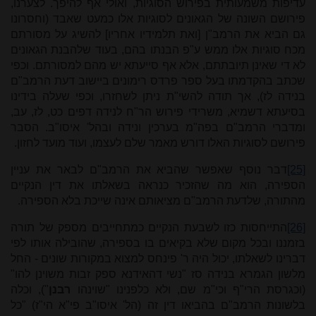
עדיפות משמעותית בפירוש הסוגיות, ואולי אף להיפך. לצערנו,
פירושם השונה של הגאונים לסוגיות אלו כמעט שאבד (וחסרונו
גם הביא את הרמב"ן [ואת תלמידיו אחריו] להשיג על מסורתם
מכח סוגיות אלו ממש ע"פ הבנתו בהם, בעוד שלהבנת הגאונים
לא די שאינן תיובתתם, אלא אף סייעתא יש מהם למסורתם. וכפי
שכתב בהקדמתו בעל ספר פרדס רימונים ביישוב דעת הרמב"ם
בנידה לז), אך תודה להשי"ת ניתן לשחזרו, וכפי שעלה בידינו
בסיעתא דשמיא, משרידי פירוש הר"ח לנידה דפים כט, לז, עב,
ומדברי הרמב"ם בפה"מ בערכין ונידה ובהל' איסו"ב. הסבר
פירושם לסוגיות האלו דורש מאמר שלם לעצמו, ועוד מועד לחזון.
[25]
דבר נוסף שאפשר שהביא את הרמב"ם לבאר את עניין
הספירה, הוא מה שהזכיר כנראה בשאלתו את דין הנקיים
מהתורה, שלדעת הרמב"ם מציאותם אינה שייכת בלא הספירה.
[26]
התייחסות כזו לשבעת הנקיים כמתחייבים מספק של תורה
בזמננו ובכל מקום שלא בקיאים בו בספירה, שהובילה אותו לפי
דברינו לשאלתו, יכול היה ר' פינחס למצוא במקורות שונים - החל
מלשון הגמרא בנידה סז "נשי דהאידנא ספק זבות משוינן להו"
(וכגרסת הרי"ף וכי"מ שם, ולא כלפנינו "שוינהו
רבנן
"), וכלה
בלשונות הרמב"ם בהביאו דין זה (הל' איסו"ב פי"א הי"ז) "כל