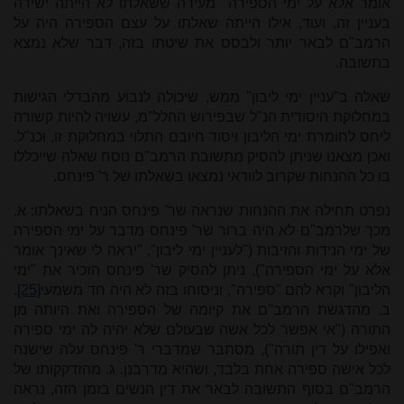
אומר אלא על ימי הספירה" מעידה ששאלתו לא הייתה ישירה
בעניין זה. ועוד, אילו הייתה שאלתו על עצם הספירה היה על
הרמב"ם לבאר יותר ולבסס את שיטתו בזה, דבר שלא נמצא
בתשובה.
שאלה ב"עניין ימי ליבון" ממש, שיכולה לנבוע מהבדלי הגישות
במחלוקת היסודית הנ"ל שבפירוש ההלל"מ, עשויה להיות קשורה
ליחס לחומרת ימי הליבון ויסוד חיובם התלוי במחלוקת זו, וכנ"ל.
ואכן מצאנו שניתן להסיק מתשובת הרמב"ם נוסח שאלה שייכללו
בו כל ההנחות שקרוב לוודאי נמצאו בשאלתו של ר' פינחס.
נפרט תחילה את ההנחות שנראה שר' פינחס הניח בשאלתו: א.
מכך שלרמב"ם לא היה ברור שר' פינחס מדבר על ימי הספירה
של ימי הנידות והזיבות ("לעניין ימי ליבון", "יראה לי שאינך אומר
אלא על ימי הספירה"), ניתן להסיק שר' פינחס הזכיר את "ימי
הליבון" וקרא להם "ספירה", וניסוחו בזה לא היה חד משמעי
[25]
.
ב. מהדגשת הרמב"ם את קיומה של הספירה ואת היותה מן
התורה ("אי אפשר לכל אשה שבעולם שלא יהיה לה ימי ספירה
ואפילו על דין תורה"), מסתבר שמדברי ר' פינחס עלה שישנה
לכל אישה ספירה אחת בלבד, ושהיא מדרבנן. ג. מהזדקקותו של
הרמב"ם בסוף התשובה לבאר את דין הנשים בזמן הזה, נראה