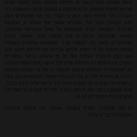
אישה שאינה סופרת את ימי נידותה וזיבתה מוטל לספור נקיים
אף מן התורה ומספק, מ"מ מסקנה זו מובנת מתוכן התשובה בה
הוגדרו כללי התורה בזה, וכמו כן הוגדר בה מה שנתחדש בזמן
הזה. ונצטרך לומר עוד, שמכיוון שסוף סוף שאלה זו, הנובעת
מהבדלי השיטות הנ"ל, מבוססת על שאר ההנחות שהזכרנו,
הנחות שלהבנת הרמב"ם אינן נכונות כלל, אפשר להבין
שהרמב"ם פשוט בא 'לעשות סדר' במושגים שהוזכרו בשאלה
באופן מוטעה על פי דעתו, ולתקן עניינית את הדרוש תיקון. ולכן
הוא נזקק להסביר הנחות אלו על פי שיטתו, וביאר שספירת
הנקיים אינה הספירה היחידה שיש לכל אישה (התייחסות להנחה
א), ושהספירה הנוספת שישנה לאישה - זו של ימי הנידות והזיבות
- הינה מן התורה ולא רק מדרבנן (התייחסות להנחות א ו-ב), וכמו
כן שספירת הנקיים מן התורה אינה לכל אישה אלא לזבה בלבד,
אלא שאמנם בזמן הזה, ודווקא בזה"ז, ספירת הנקיים נדרשת לכל
הנשים (התייחסות להנחה ג).
זה מה שנתברר לענ"ד בשחזור שאלת רבי פינחס ובהבנת
תשובת הרמב"ם עליה.