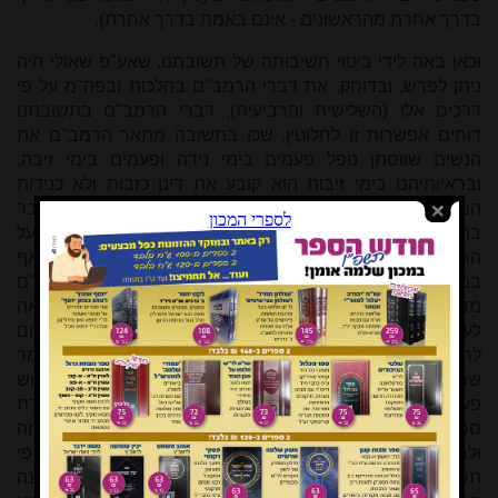
בדרך אחרת מהראשונים - אינם באמת בדרך אחרת).
וכאן באה לידי ביטוי חשיבותה של תשובתנו. שאע"פ שאולי היה
ניתן לפרש, ובדוחק, את דברי הרמב"ם בהלכות ובפה"מ על פי
דרכים אלו (השלישית והרביעית), דברי הרמב"ם בתשובתנו
דוחים אפשרות זו לחלוטין. שכן בתשובה מתאר הרמב"ם את
הנשים שווסתן נופל פעמים בימי נידה ופעמים בימי זיבה,
ובראיותיהם בימי זיבות הוא קובע את דינן כזבות ולא כנידות
המתחילות מחדש את ספירתן ביום וסתן, וכל זאת הגם שמדובר
בהפלגות ארוכות מעבר לאחד עשר ימי הזיבה המוסכמים על
הראשונים (שלא כדברי הרב קדר ז"ל הנ"ל), והגם שמדובר אף
בנשים בעלות וסת קבוע (ושלא כהבנת החוו"ד), שהרי הרמב"ם
מדבר על הספירה שישנה "לכל אשה שבעולם" ומדגים ב"רואה
לעשרים יום" או ב"רואה מחודש לחודש" או "מחמשה ועשרים יום
לחמשה ועשרים"! ולא ייתכן ליישב לפי דרך החוו"ד ולומר
שהרמב"ם דיבר בזה דווקא בנשים שלא נקבע להן הווסת שלוש
פעמים, משום שברור שאילו לבעלת וסת קבוע הייתה צורת
ספירה שונה לדעת הרמב"ם היה לו לפרש זאת, ולהתייחס לזה
ולחלק בזה במפורש בתשובתנו! אלא ודאי נראה לדחות על פי
תשובתנו חידושים אלו והבנות אלו ברמב"ם, ולהסיק שישנה