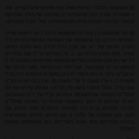
[8]
מטושטש בכתה"י, ונראה שאלו שתי אותיות שיש לקוראן: שא'
= שאמרת, אם כי יתכן שהאותיות הן התחלה של מילה שנמחקה
בכוונה. בנדפס השמיטו מילה מטושטשת זו, ואולי סברו שנמחקה.
[9]
מה שהוספנו בין סוגריים מטושטש בכתה"י, אך רישומי שרידי
האותיות ניכרים, כך שהשלמנו את האותיות בוודאות ולא רק ע"פ
העניין. העיקר של י"א יום שבין נידה לנידה הוא הלכה למשה
מסיני, והוא מובא בנידה עב, ב, עי' בפירוש הר"ח שם, ובפירוש
רב שרירא גאון שמובא במדרש תנחומא סוף פרשת מצורע סי' ח
ובפסק הרי"ף בשבועות, שכל אלו היוו כנראה מקור לדרכו של
הרמב"ם. עיקר זה הוא היסוד לדינים במשניות במסכת נידה (פ"ד
משניות ד, ז ופ"ו משנה יד ופ"י משנה ח). ועיין בפירוש הרמב"ם
שם בפ"ד, ובהל' איסורי ביאה פ"ו הל' א-ו, שפסק ופירש שם את
ההלל"מ כשיטתו שבתשובתנו וכפירוש הנ"ל של ר"ח והגאונים).
ואע"פ שהרמב"ם כתב בתשובה אחרת לר' פינחס שהלל"מ
'מדברי סופרים קרינן ליה' (איגרות הרמב"ם מהד' שילת עמ'
תנג), כאן שתוכנה של הלכה זו הוא פירוש הדינים המפורשים
בתורה והגדרתם ודאי שהיא דאורייתא, כמו שמשתמע מאותה
תשובה.