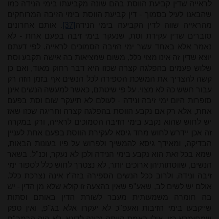
לראייה שדין קביעת הווסת בהם שונה מקביעתו בימי הנידה כמו
שהבאנו לעיל בסמוך - דין קביעת הווסת בימי הזיבה המרוחקים
מהראייה שווה לדין הקביעה בימי הנידה
[37]
. אותם אחרונים
סוברים שדין עקירת וסת, שנעקר בימי זיבה בפעם אחת - לא
נאמר אלא באחד עשר ימי הזיבה הסמוכים לראייה. לפי דעתם
יוצא שדין זה אינו מצוי כלל, משום שמציאות בה אישה תקבע וסת
שלוש פעמים בהפלגה קצרה שכזו היא דבר רחוק מאוד, ואם כן
קשה להצריך את המשכת הספירה לכל הנשים אף בזמן הזה רק
עבור חשש כה לא מצוי. על פי שיטתם, כאשר למעשה הנשים אינן
סופרות היום ימי זיבה ונידה - לעולם לא תיעקר שום וסת בפעם
אחת, אלא רק אם נקבע הווסת בהפלגה קצרה וחריגה שכזו שאז
יש לחוש שהוא נקבע בימי הזיבה הסמוכים לראייה, ורק במקרה
זה אכן יידרש לחוש מחד גיסא לעקירת הווסת בפעם אחת לעניין
הבדיקה, ומאידך גיסא להמשיך ולפרוש על פיו בעונות הבאות,
שמא בכל זאת הוא נקבע בימי הנידה ולכן לא נעקר, וכנ"ל. בשאר
הנשים, שווסתותיהן ארוכים יותר, לא נצטרך לחוש כלל לספור ימי
זיבה ונידה, ולרוב ככל הנשים הספירה בזה"ז אינה נצרכת כלל.
אולם יש לשים לב, שאע"פ שאין בהצעה זו קולא שלא מן הדין - יש
בה חומרה משמעותית מעבר לשורת הדין באותם וסתות
שייקבעו בימי הזיבות ואעפ"כ לא יעקרו אלא בג"פ, ואין ספק
שמחומרא כזו, אילו באמת הייתה נכונה לדינא, לא היה הרמב"ם