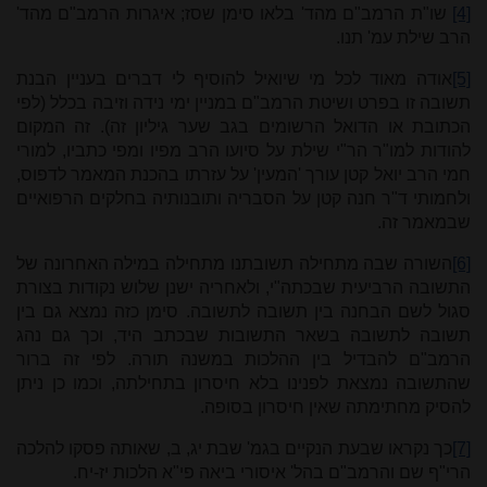
[4]
שו"ת הרמב"ם מהד' בלאו סימן שסז; איגרות הרמב"ם מהד'
הרב שילת עמ' תנו.
[5]
אודה מאוד לכל מי שיואיל להוסיף לי דברים בעניין הבנת
תשובה זו בפרט ושיטת הרמב"ם במניין ימי נידה וזיבה בכלל (לפי
הכתובת או הדואל הרשומים בגב שער גיליון זה). זה המקום
להודות למו"ר הר"י שילת על סיועו הרב מפיו ומפי כתביו, למורי
חמי הרב יואל קטן עורך 'המעין' על עזרתו בהכנת המאמר לדפוס,
ולחמותי ד"ר חנה קטן על הסבריה ותובנותיה בחלקים הרפואיים
שבמאמר זה.
[6]
השורה שבה מתחילה תשובתנו מתחילה במילה האחרונה של
התשובה הרביעית שבכתה"י, ולאחריה ישנן שלוש נקודות בצורת
סגול לשם הבחנה בין תשובה לתשובה. סימן כזה נמצא גם בין
תשובה לתשובה בשאר התשובות שבכתב היד, וכך גם נהג
הרמב"ם להבדיל בין ההלכות במשנה תורה. לפי זה ברור
שהתשובה נמצאת לפנינו בלא חיסרון בתחילתה, וכמו כן ניתן
להסיק מחתימתה שאין חיסרון בסופה.
[7]
כך נקראו שבעת הנקיים בגמ' שבת יג, ב, שאותה פסקו להלכה
הרי"ף שם והרמב"ם בהל' איסורי ביאה פי"א הלכות יז-יח.