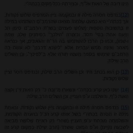
הינו רובה של האות אל"ף, וכצורתה בכל מקום בכתה"י.
[12]
בנדפס חסרה מילה זו ובמקומה ציין המדפיס שלוש נקודות,
אך בכתה"י היא כמעט שלמה! מצאנו שהרמב"ם השתמש במילה
זו בתשובות נוספות (שלוש פעמים בשו"ת הרמב"ם סימן תכ
ופעם אחת בסי' תסד, ובצורה "הילכך" בסימנים שלג, שמה
ו-שמו), וכמו כן הרבו להשתמש בה הר"ח והגאונים, אך כנראה
מאחר ואינה ממש עברית אלא "לישנא דרבנן" לא עשה בה
הרמב"ם שימוש בספר משנה תורה אלא ב"לפיכך". וכן השלים
הרב שילת.
[13]
כן הוא בכתב היד וכן השלים הרב שילת, ובנדפס חסר וציין
שלוש נקודות.
[14]
ישנו כאן קרע בכתה"י ונשארו מ"זבה כ" רק האות זי"ן וקצה
האות כ"ף, והשלמנו ע"פ העניין. וכן השלים הרב שילת.
[15]
בנדפס חסרה מילה זו ובמקומה ציין שלוש נקודות. ובאמת
מילה זו חסרה בכתה"י בשל אותו קרע הנ"ל בהערה הקודמת,
והשלמתה מוכחת ע"פ העניין (שהרי רק ראיית שלושה מביאה
לשבעה נקיים) וע"פ המעט ששרד (הרב שילת במקום קרע זה