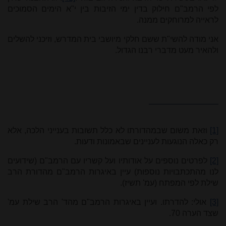
לפי הרמב"ם חילוק בדין ימי הזיבות בין י"א הימים הסמוכים
לראייה למרוחקים ממנה.
אני מודה להשי"ת ששם חלקי מיושבי בית המדרש, וזיכני לה
שלים
ולהאיר מעט מדברי רבנו הגדול.
[1]
וזאת משום שבמהדורתו לא כלל תשובות בענייני הלכה, אלא
רק כאלה הנוגעות לעניינים שבאמונות ודעות.
[2]
לפרטים נוספים על אודותיו ועל קשריו עם הרמב"ם (שידועים
לנו מהתכתבויות נוספות) עיין באיגרות הרמב"ם מהדורת הרב
שילת לפי המפתח (עמ' תשיז).
[3]
אולי: להדרתו. ועיין באיגרות הרמב"ם מהד' הרב שילת עמ'
שצד הערה 70.