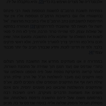
אלכסנדריה של מצרים ושימש בה כדיין
[2]
, והיא נתקבלה על ידו.
בפתיחת תשובת הרמב"ם להשגות הנוספות מאת רבי פינחס
(בהשגותיו אלו וגם בתשובות הרמב"ם הנוספות אליו אין עוד
התייחסות לתשובתנו) כתב הרמב"ם אליו בחביבות מודגשת: "אל
תשת עלי חטאת לפי שהשבתי להדרת(ה)[ך]
[3]
הטהורה בפתקא
של שאלות עצמן, לפי שהייתי טרוד הרבה, וחייך לא היה לי פנאי
לשנות את השאלה עד שתבוא עליה התשובה. ומטעם אחר, שאין
חכם גדול כמו הדרתך צריך להאריך ולהרחיב, אלא ראשי פרקים
בלבד. ולפי זה תדינני לזכות. ותדע שכבודך חביב עלי יותר מכבוד
עצמי"
[4]
.
במהדורה זו אנו מעתיקים מחדש את התשובה מתוך תצלום
כתה"י שנדפס שם (עמ' תנט) תוך שמירה על מתכונת השורות,
לאחר קריאה מדוקדקת נוספת שעל פיה הוספנו והשלמנו עוד
כמה תיקונים (גם מעבר להשלמות הנ"ל של הרב שילת; הרב
שילת ראה אף את התיקונים הנוספים שלנו והסכים להם). אע"פ
שהתיקונים וההשלמות שהבאנו כאן מועטים יחסית, והם אינם
משנים את משמעות הדברים מעיקרם, ראינו חשיבות רבה
בפרסומם משום שעל ידיהם התשובה נדפסת בשלמותה, וגם
מסתלק הערפל והספק שנלווה אליה בנוסח שנדפס עד כה, מכיוון