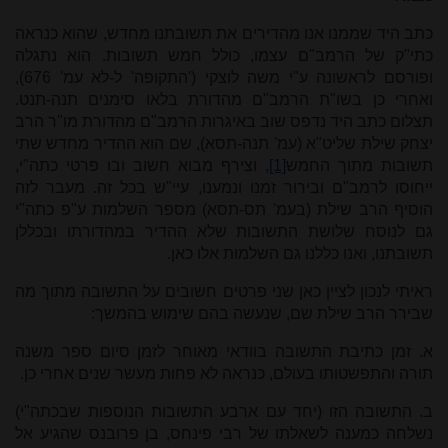
כתב היד שממנו אנו מהדירים את תשובתנו מחדש, שהוא כנראה
כתי"ק של הרמב"ם עצמו, כולל חמש תשובות. הוא נתגלה
ופורסם לראשונה ע"י משה לוצקי ('התקופה' ל-לא עמ' 676),
ואחרי כן בשו"ת הרמב"ם מהדורת בלאו סימנים תנה-תנט.
תצלום כתב היד נדפס שוב באיגרות הרמב"ם מהדורת מו"ר הרב
יצחק שילת שליט"א (עמ' תנה-תסא), שם הוא ההדיר מחדש שתי
תשובות מתוך החמש
[1]
, וצירף מבוא חשוב ובו פרטי כתה"י,
ייחוסו לרמב"ם ובירור זמנו ונמענו, עיי"ש בכל זה. מעבר לזה
הוסיף הרב שילת (בעמ' תס-תסא) מספר השלמות ע"פ כתה"י
גם לנוסח שלושת התשובות שלא ההדיר במהדורתו ובכללן
תשובתנו, ואנו כללנו גם השלמות אלו כאן.
ראיתי לנכון לציין כאן שני פרטים חשובים על התשובה מתוך מה
שבירר הרב שילת שם, שנעשה בהם שימוש בהמשך:
א. זמן כתיבת התשובה בוודאי מאוחר לזמן סיום ספר משנה
תורה והתפשטותו בעולם, כנראה לא פחות מעשר שנים אחרי כן.
ב. התשובה הזו (יחד עם ארבע התשובות הנוספות שבכתה"י)
נשלחה כמענה לשאלתו של רבי פינחס, בן פרובנס שהגיע אל