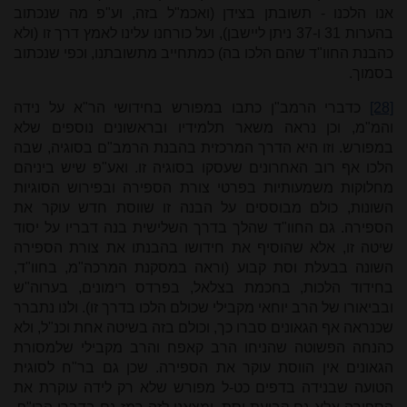
אנו הלכנו - תשובתן בצידן (ואכמ"ל בזה, וע"פ מה שנכתוב
בהערות 31 ו-37 ניתן ליישבן), ועל כורחנו עלינו לאמץ דרך זו (ולא
כהבנת החוו"ד שהם הלכו בה) כמתחייב מתשובתנו, וכפי שנכתוב
בסמוך.
[28]
כדברי הרמב"ן כתבו במפורש בחידושי הר"א על נידה
והמ"מ, וכן נראה משאר תלמידיו ובראשונים נוספים שלא
במפורש. וזו היא הדרך המרכזית בהבנת הרמב"ם בסוגיה, שבה
הלכו אף רוב האחרונים שעסקו בסוגיה זו. ואע"פ שיש ביניהם
מחלוקות משמעותיות בפרטי צורת הספירה ובפירוש הסוגיות
השונות, כולם מבוססים על הבנה זו שווסת חדש עוקר את
הספירה. גם החוו"ד שהלך בדרך השלישית בנה דבריו על יסוד
שיטה זו, אלא שהוסיף את חידושו בהבנתו את צורת הספירה
השונה בבעלת וסת קבוע (וראה במסקנת המרכה"מ, בחוו"ד,
בחידוד הלכות, בחכמת בצלאל, בפרדס רימונים, בערוה"ש
ובביאורו של הרב יוחאי מקבילי שכולם הלכו בדרך זו). ולנו נתברר
שכנראה אף הגאונים סברו כך, וכולם בזה בשיטה אחת וכנ"ל, ולא
כהנחה הפשוטה שהניחו הרב קאפח והרב מקבילי שלמסורת
הגאונים אין הווסת עוקר את הספירה. שכן גם בר"ח לסוגית
הטועה שבנידה בדפים כט-ל מפורש שלא רק לידה עוקרת את