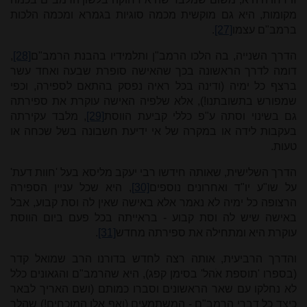
מקומות, היא גם מוקשית מכמה סוגיות בגמרא ומכמה הלכות
ברמב"ם עצמו
[27]
.
הדרך השנייה, בה הלכו הרמב"ן ותלמידיו בהבנת הרמב"ם
[28]
,
דומה לדרך הראשונה בכך שהאישה סופרת שבעה ואחד עשר
ברצף כל ימיה (ודינה בכל ראיה נפסק בהתאם לספירה, וכפי
שמפורש בתשובתנו!), אלא שלפיה האישה עוקרת את ספירתה
גם בשינוי וסתה ע"פ כללי קביעת הווסת
[29]
, מלבד עקירתה
בעקבות לידה או במקרה של אי ידיעת חשבונה בשל שכחה או
טעות.
הדרך השלישית, שאותה חידשו רבי יעקב מליסא בעל 'חוות דעת'
על שו"ע יו"ד ואחרונים נוספים
[30]
, היא שכל עניין הספירה
הרצופה כל ימיה לא נאמר אלא באישה שאין לה וסת קבוע, אבל
באישה שיש לה וסת קבוע - בראייתה בכל פעם ביום הווסת
עוקרת היא ומתחילה את ספירתה מחדש
[31]
.
והדרך הרביעית, אותה רצה לחדש בדורנו הרב שמואל קדר
(בספרו 'תוספת אֹהל' בסימן קפג), היא שהרמב"ם והגאונים כלל
לא נחלקו עם שאר הראשונים וסברו כמותם (ושם האריך לבאר
כיצד כל דברי הרמב"ם - המשתמעים (ואף אלו המוכחים!) שהלך