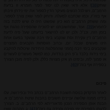
שותק
[38]
! אלא ודאי שאין לנו יסוד לומר חומרא זו בדעת
הרמב"ם, ויש לכל הנשים מעיקר הדין לספור את ימי נידתן וזיבתן
אף בזה"ז, וכמו שכתבנו למעלה. ודוחק לומר שאין צורך לספור,
ומה ששתק הרמב"ם הוא כיון שפשוט היה לו שיש ללכת בזה
לחומרא
[39]
. ועוד, שמתשובתנו יש להוכיח שהספירה נוהגת אף
בזמן הזה, וכנ"ל. ולכן יש לנו להישאר בדעתנו שעל פיה לדעת
הרמב"ם דין עקירת וסת שנקבע בימי זיבה שנעקר בפעם אחת
הינו מעשים שבכל יום, וברוב הווסתות הקבועים המצויים
שנקבעים בימי זיבה (מפני שההפלגות היחידות שיכולות להיקבע
בימי נידות בלבד ג"פ הינן בודדות, כמו למשל מעשרים לעשרים
או סמוך לזה, ובימינו הן אינן מצויות כלל), ולכן לפיה מובן הצורך
בספירה אף בזה"ז
[40]
.
סיכום
לאחר הדקדוק בנוסח תשובת הרמב"ם בכתב היד ובפירושה, עלו
בידינו ממנה שלושה עניינים חשובים בהבנת שיטת הרמב"ם: א.
הבנת אופן הספירה הנכון מדאורייתא לפי הרמב"ם. ב. הצורך
לדעתו בספירת ימי הזיבה והנידה גם בזה"ז
[41]
. ג. ההבנה שאין