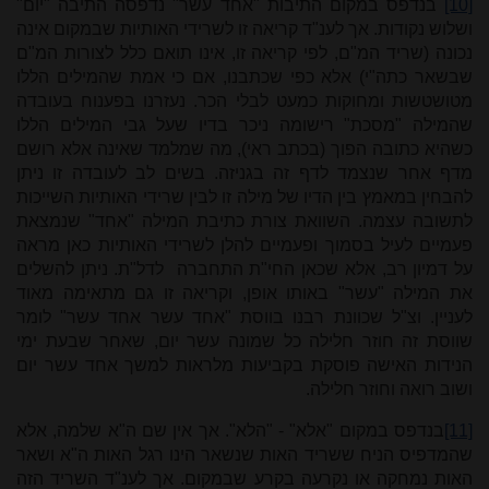
[10]
בנדפס במקום התיבות "אחד עשר" נדפסה התיבה "יום"
ושלוש נקודות. אך לענ"ד קריאה זו לשרידי האותיות שבמקום אינה
נכונה (שריד המ"ם, לפי קריאה זו, אינו תואם כלל לצורות המ"ם
שבשאר כתה"י) אלא כפי שכתבנו, אם כי אמת שהמילים הללו
מטושטשות ומחוקות כמעט לבלי הכר. נעזרנו בפענוח בעובדה
שהמילה "מסכת" רישומה ניכר בדיו שעל גבי המילים הללו
כשהיא כתובה הפוך (בכתב ראי), מה שמלמד שאינה אלא רושם
מדף אחר שנצמד לדף זה בגניזה. בשים לב לעובדה זו ניתן
להבחין במאמץ בין הדיו של מילה זו לבין שרידי האותיות השייכות
לתשובה עצמה. השוואת צורת כתיבת המילה "אחד" שנמצאת
פעמיים לעיל בסמוך ופעמיים להלן לשרידי האותיות כאן מראה
על דמיון רב, אלא שכאן החי"ת התחברה לדל"ת. ניתן להשלים
את המילה "עשר" באותו אופן, וקריאה זו גם מתאימה מאוד
לעניין. וצ"ל שכוונת רבנו בווסת "אחד עשר אחד עשר" לומר
שווסת זה חוזר חלילה כל שמונה עשר יום, שאחר שבעת ימי
הנידות האישה פוסקת בקביעות מלראות למשך אחד עשר יום
ושוב רואה וחוזר חלילה.
[11]
בנדפס במקום "אלא" - "הלא". אך אין שם ה"א שלמה, אלא
שהמדפיס הניח ששריד האות שנשאר הינו רגל האות ה"א ושאר
האות נמחקה או נקרעה בקרע שבמקום. אך לענ"ד השריד הזה