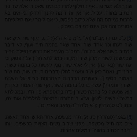
שורך ולא תגוז וגו'. אף החילוף למדו רבותינו שאסור, אלא שדיבר
הכתוב בהווה. עכ"ל. אך אין זה דומה להנך דלהלן, כי אינו בא
לרבות כמותם מה שלא כתוב בפסוק, כי אם לומר שגם חילופיהם
אסורים והם אכן אינם רמוזים בפסוק
.
[5]
כ"כ גם הרמב"ם (הל’ נז"מ פ"א ה"א): "...כי יגוף שור איש את
שור רעהו וכו’ אחד שור ואחד שאר בהמה חיה ועוף, לא דיבר
הכתוב בשור אלא בהווה". רמב"ם העביר את דרשת נפילת הבור
שבמשנה לשור המזיק שור. ומקורו במכילתא (פ"י) על הפסוק וכי
יגח שור (כא, כה), אין לי אלא שור, מנין לעשות כל בהמה כשור,
הריני דן, נאמר כאן שור ונאמר להלן (דברים ה, יד) שור, מה שור
האמור בסיני [= בעשרת הדברות האחרונות בציווי על השבת
'ושורך וחמרך'] עשה בו כל בהמה כשור, אף שור האמור כאן דין
הוא שנעשה כל בהמה כשור [וכ"ה בתוספתא פ"ו ה"ז, ובמכילתא
דרשב"י בשינוי לשון]. וע"ע ב"התורה והמצוה" למלבי"ם אות צט,
ובתויו"ט סנהדרין פ"א מ"ה ד"ה הזאב והארי וכו’.
[6]
בגמ’ (סנהדרין סז, א): ת"ר מכשפה, אחד האיש ואחד האשה,
א"כ מה ת"ל מכשפה, מפני שרוב נשים מצויות בכשפים. וזהו
"דיבר הכתוב בהווה" במילים אחרות.