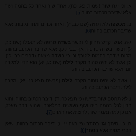
א. וכי יגח
שור
(שמות כא, כח), אחד שור ואחד כל בהמה ועוף
אלא שדיבר הכתוב בהווה
[5]
.
ב.
מכשפה
לא תחיה (שם כב, יז), ואחד זכרים ואחד נקבות, אלא
שדיבר הכתוב בהווה
[6]
.
ג-ה. אנשי קדש תהיון לי ובשר
בשדה
טרפה לא תאכלו (שם כב,
ל), ובשר בשדה טרפה, אף בבית כן, אלא שדיבר הכתוב בהווה,
מקום שדרך בהמות ליטרף.וכן כי
בשדה
מצאה (דברים כב, כז).
וכן אשר לא יהיה טהור מקרה
לילה
(שם כג, יא) הוא הדין למקרה
יום, אלא שדיבר הכתוב בהווה.
ו. אשר לא יהיה טהור מקרה
לילה
(פרשת תצא כג, יא), מקרה
לילה. דיבר הכתוב בהווה.
ז. לא תחסם
שור
בדישו (פ' תצא כה, ד), דיבר הכתוב בהווה, והוא
הדין לכל בהמה חיה ועוף העושים במלאכה, שהוא דבר מאכל,
אם כן למה נאמר שור, להוציא את האדם
[7]
.
ח. כי יסיתך וגו'
בסתר
(פ' ראה יג, ז), דיבר הכתוב בהווה, שאין
דברי מסית אלא בסתר
[8]
.