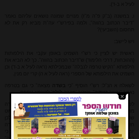
לעיל א ב-ד).
ו. במשנה (ב"ק פ"ה מ"ז) מנויים שמונה נושאים עליהם נאמר
"דיבר הכתוב בהווה", ולמה בפירש"י עה"ת מביא רק את לא
תחסום (השביעי)?
ויש ליישב:
ראשית יש לציין כי רש"י השמיט באופן עקבי את הילפותות
(ההוכחות, דרכי הלימוד) ש"דיבר הכתוב בהווה". כך לא הביא את
הילפותא "הקיש טרפה לנבלה" שבמכילתא (ראה לעיל א ב-ד) וכן
השמיט את הילפותא של הספרי (ראה לעיל א ה) קרי יום מנין.
לשאלה א הנ"ל: רש"י הוסיף "כי
בשדה
מצאה" כי גם בטרפה
נאמר "ובשר
בשדה
", והזכיר 'מקרה
לילה
' לדוגמא נוספת.
לשאלות ב-ד: רש"י הוסיף "מקום שדרך בהמה ליטרף" כי לכאורה
מה לי טרפה בשדה מה לי טרפה בבית, בעוד שמקרה לילה פשוט
שהוא מצוי בלילה. וכן ב"כי בשדה מצאה" המצוי הוא בשדה ולכן
חזר על כך בקצרה במקומו, וקיצר בלשונו והשמיט: "ה"ה למקרה
יום" שהרי כבר כתב את זה בשמות כב, ל. כשנדייק נראה כי
בהזכירו שם "כי בשדה מצאה" (בהסמיכו "ובשר בשדה טרפה"