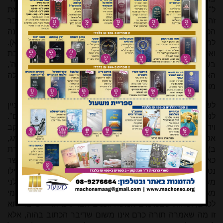
ל"כי בשדה מצאה") לא המשיך את הדרשה "ה"ה בעיר" (לעומת
זה בדרשת "מקרה לילה" העתיק: "ה"ה למקרה יום אלא שדיבר
הכתוב בהווה"), והוא משום ששם מובן מתוך הפרשה שהכוונה
למקום שלא יכלה לצעוק (כך השיב לי הגר"א נבנצל שליט"א).
ואכן, כך שנינו בספרי (סי' רמ): "כי בשדה מצאה. יכול בעיר חייבת
בשדה תהא פטורה, תלמוד לומר 'צעקה הנערה ואין מושיע לה',
הא אם יש לה מושיע בין בעיר בין בשדה חייבת, ואם אין לה
מושיע בין בעיר בין בשדה פטורה".
לשאלה ה: בני הרב נפתלי חיים יצ"ו יישב כי לפי פשוטו אין עניין
לנטוע כרם יותר משאר אילנות, ולכן לא הדגיש "אין לי אלא כרם".
וידי"נ הרה"ג יעקב קאפיל שוורץ שליט"א, מחבר ספרי "יקב
אפרים", השיב במכתבו אלי: "ואולי כי בגמרא מסכת סוטה (מג,
ב) הביאו ברייתא אשר מלשונה נראה שהיא חולקת ואינה סוברת
כאן את סברת דיבר הכתוב בהוה; ז"ל הברייתא שם: ת"ר. אשר
נטע וכו', כרם, אין אלא כרם, מנין לרבות חמשה אילני מאכל אפילו
משאר מינין, ת"ל אשר נטע. יכול שאני מרבה הנוטע ארבעה אילני
מאכל וחמישה אילני סרק, ת"ל כרם. ופרש"י, ת"ל כרם, דדמי
לכרם, ופחות שבכרמים חמשה גפנים הם. ע"כ. הרי לפי ברייתא
זו מה שאמרה תורה כרם אינו משום שדיבר הכתוב בהוה, אלא