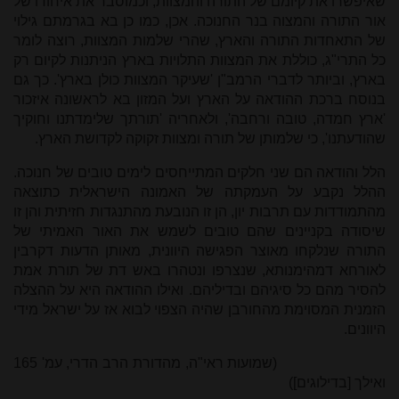
שאיפשרו את קיומם של התורה והמצוות, וכמוסבר את איחודו של
אור התורה והמצוה בנר החנוכה. אכן, כמו כן בא בגרמתם גילוי
של התאחדות התורה והארץ, שהרי שלמות המצוות, רוצה לומר
כל התרי"ג, כוללת את המצוות התלויות בארץ הניתנות לקיום רק
בארץ, וביותר לדברי הרמב"ן 'שעיקר המצוות כולן בארץ'. כך גם
בנוסח ברכת ההודאה על הארץ ועל המזון בא לראשונה איזכור
'ארץ חמדה, טובה ורחבה', ולאחריה 'תורתך שלימדתנו וחוקיך
שהודעתנו', כי שלמותן של תורה ומצוות זקוקה לקדושת הארץ.
הלל והודאה הם שני חלקים המתייחסים לימים טובים של חנוכה.
ההלל נקבע על העמקתה של האמונה הישראלית כתוצאה
מהתמודדות עם תרבות יון, הן זו הנובעת מהתנגדות חזיתית והן זו
שיסודה בקניינים שהם טובים לשמש את האור האמיתי של
התורה שנלקחו מאוצר הפגישה היוונית, מאותן הדעות דקרבין
לאורחא דמהימנותא, שנצרפו ונטהרו באש דת של תורת אמת
להסיר מהם כל סיגיהם ובדיליהם. ואילו ההודאה היא על ההצלה
הזמנית המסוימת מהחורבן שהיה הצפוי לבוא אז על ישראל מידי
היוונים.
(שמועות ראי"ה, מהדורת הרב הדרי, עמ' 165
ואילך [בדילוגים])