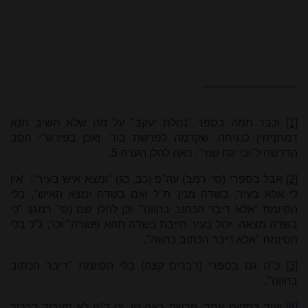
[1]
וכבר תמה בספר "נחלת יעקב" על מה שלא חשיב תנא
דמתניתין לנגיחה, שקדמה לפרשת בור. ואכן בפירש"י הסב
הדרשה ל"וכי יגח שור", ראה להלן הערה
5.
[2]
אבל בספרי (סי' רמב) עה"פ (כב, כג) "ומצא איש בעיר": "אין
לי אלא בעיר, בשדה מנין, ת"ל ואם בשדה ימצא האיש", בלי
הסיומת "אלא דיבר הכתוב בהווה". וכן להלן שם (סי' רמג): "כי
בשדה מצאה. יכול בעיר חייבת בשדה תהא פטורה" וכו’, ג"כ בלי
הסיומת "אלא דיבר הכתוב בהווה".
[3]
כ"ה גם בספרי (דברים קצה) בלי הסיומת "דיבר הכתוב
בהווה".
[4]
ועוד במקום אחד, פרשת ראה טו, יט ד"ה לא תעבוד בבכור