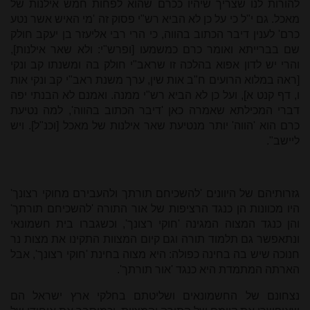
להורות לנו שצריך שיהיו ככרם שהוא לפחות חמש אילנות של
מאכל. גם י"ל כי על כן לא הביא רש"י פסוק זה 'מי האיש אשר נטע
כרם' לענין דיבר הכתוב בהווה, כי הרי רבי אליעזר בן יעקב חולק
שם בברייתא ואומר כרם כמשמעו [ופרש"י: ולא שאר אילנות],
והרי יש לדון אפוא בהלכה זו שראב"י חולק בה ומשנתו קב ונקי
[ראה במלוא הרועים ח"ב אות שין, ערך משנת ראב"י קב ונקי אות
ו, דף קנט א], ועל כן לא הביא רש"י ממנה. ואמנם לא הבנתי יפה
דברי המכילתא שאמרה כאן 'דיבר הכתוב בהווה', למה נטיעת
כרם הוא 'הווה' יותר מנטיעת שאר אילנות של מאכל [וכנ"ל]. ויש
ליישב".
גזרותיהם של היוונים 'להשכיחם תורתך ולהעבירם מחוקי רצונך'
היו מכוונות הן כנגד הרציפות של אור התורה 'להשכיחם תורתך'
והן כנגד המצוה המגינה 'חוקי רצונך', וכשגברו בית חשמונאי
ונתאפשר גם תלמוד תורה וגם קיום המצוות התקינו את מצות נר
חנוכה שיש בה בחינה כפולה: היא מצוה בחינת 'חוקי רצונך', אבל
הארתה המתמדת היא כנגד 'אור תורתך'.
נצחונם של החשמונאים ושליטתם בחלקי ארץ ישראל הם