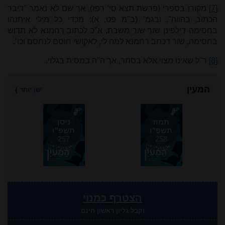
[7]
מקורו בספרי (פרשת תצא סי' רפז), אך שם לא נאמר "דיבר
הכתוב בהווה". ובגמ’ (ב"מ פט, א): מכדי כל מילי איתנהו
בחסימה דילפינן שור שור משבת, א"כ לכתוב רחמנא לא תדוש
בחסימה, שור דכתב רחמנא למה לי, לאקושי חוסם לנחסם וכו’
.
[8]
ר"ל שאינו מצוי אלא בסתר, אך ה"ה במסית בגלוי.
המעין
ישן יותר
}
תמוז
ניסן
תשפ"ו
תשפ"ו
257
258
הצטרף כמנוי
וקבל גליון ראשון חינם