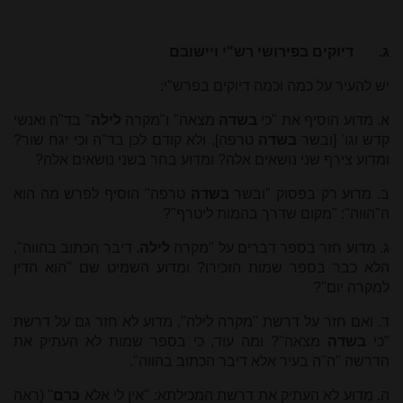
ג.
דיוקים בפירושי רש"י ויישובם
יש להעיר על כמה וכמה דיוקים בפרש"י:
א. מדוע הוסיף את "כי
בשדה
מצאה" ו"מקרה
לילה
" בד"ה ואנשי
קדש וגו' [ובשר
בשדה
טרפה], ולא קודם לכן בד"ה וכי יגח שור?
ומדוע צירף שני נושאים אלה? ומדוע בחר בשני נושאים אלה?
ב. מדוע רק בפסוק "ובשר
בשדה
טרפה" הוסיף לפרש מה הוא
ה"הווה": "מקום שדרך בהמות ליטרף"?
ג. מדוע חזר בספר דברים על "מקרה
לילה
. דיבר הכתוב בהווה",
הלא כבר בספר שמות הזכירו? ומדוע השמיט שם "הוא הדין
למקרה יום"?
ד. ואם חזר על דרשת "מקרה לילה", מדוע לא חזר גם על דרשת
"כי
בשדה
מצאה"? ומה עוד, כי בספר שמות לא העתיק את
הדרשה "ה"ה בעיר אלא דיבר הכתוב בהווה".
ה. מדוע לא העתיק את דרשת המכילתא: "אין לי אלא
כרם
" (ראה