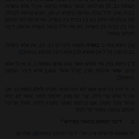
(שמות כב, ל). מכילתא: ובשר בשדה טרפה. אין לי אלא בשדה,
בבית מנין, ת"ל נבלה וטרפה (ויקרא יז, טו), הקיש טרפה לנבלה,
מה נבלה לא חילק בה בין בבית בין בשדה, אף טרפה לא תחלוק
בה בין בבית בין בשדה, הא מה ת"ל ובשר בשדה טרפה, דיבר
הכתוב בהווה.
[ג.] כיוצא בזה כי
בשדה
מצאה (דברים כב, כז), אין אלא בשדה,
בבית מנין, [ת"ל אין מושיע לה,] אלא דיבר הכתוב בהווה
[2]
.
[ד.] כיוצא בזה ומי האיש אשר נטע
כרם
(שמות כ, ו) אין לי אלא
כרם, שאר אילנות מנין, [ת"ל אשר נטע,] אלא דיבר הכתוב
בהווה
[3]
.
ה. כי יהיה בך איש אשר לא יהיה טהור מקרה
לילה
(תצא כג, יא).
אין לי אלא קרי לילה, קרי יום מנין, תלמוד לומר 'אשר לא יהיה
טהור' מכל מקום, אם כן למה נאמר 'מקרה לילה', מגיד שדיבר
הכתוב בהווה. (ספרי סי' רנה)
ב.
'דיבר הכתוב בהווה' בפירש"י
על שמונה פרשיות ציין רש"י 'דיבר הכתוב בהווה'
[4]
, ואלו הן: