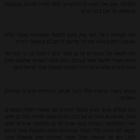
לאכילה. ואם אלו הצערים הנפשיים חסה תורה עליהם בבהמות
ובעופות, כל שכן בבני אדם.
את הקושיא כיצד הוא נותן טעם למצוה שבגמרא נאמר עליה
שאינה רחמים אלא 'גזירות', מיישב הרמב"ם בהמשך דבריו:
ולא תקשה עלי באומרם על קן צפור יגיעו רחמיך וגו', כי הוא לפי
אחת משתי הדעות אשר זכרנום, רצוני לומר דעת מי שחושב שאין
טעם לתורה אלא הרצון לבד. ואנחנו נמשכנו אחר הדעת השני.
כוונתו בשתי הדעות הללו למה שכתב בתחילת פרק כו מהחלק
השלישי:
כמו שחלקו אנשי העיון מבעלי התורה אם מעשיו יתעלה נמשכים
אחר חוכמה או אחר הרצון לבד, לא לבקשת תכלית כלל, כן חלקו
זאת המחלוקת בעצמה במה שנתן לנו מן המצוות, שיש מי שלא
יבקש לזה סיבה כלל ויאמר שהתורות כולם נמשכות אחר הרצון
לבד, ויש מי שיאמר שכל מצוה ואזהרה מהן נמשכת אחר