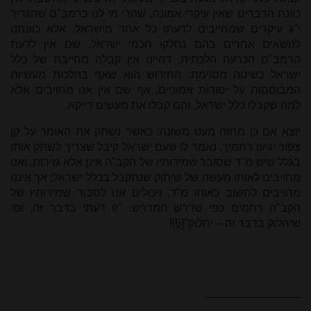
כוונת הדברים שאין עיקרי אמונה, שהרי מי לנו כרמב"ם שהגדיר
י"ג עיקרים שמחייבים לדעתו כל אחד מישראל, אלא כוונתנו
לנושאים אחרים בהם נחלקו חכמי ישראל, שם אין לדעת
הרמב"ם הכרעה הלכתית, דהיינו אין קבלה מחייבת של כלל
ישראל כשיטה מסוימת. החידוש הוא שאף בהלכות מעשיות
המבוססות על יסודות אמוניים, אף שם אין אנו מחויבים אלא
למה שקבלו כלל ישראל, והם קבלו את מעשים דייקא.
יוצא אם כן מחזה מעט משונה: כאשר נשתק את האומר על קן
צפור יגיעו רחמיך, נאמר לו שעם ישראל קיבל שצריך לשתק אותו
בגלל שיש מ"ד שסובר שמידותיו של הקב"ה אינן אלא גזירות, ואנו
מחויבים לאותו מעשה של שיתוק שנתקבל בכלל ישראל; אך איננו
מחויבים לחשוב כאותו מ"ד, ויכולים אנו לסבור שמידותיו של
הקב"ה רחמים כפי שדרש המדרש. "זו דעתי בדבר זה, ומי
שיחלוק בדבר זה – יחלוק"
[6]
!