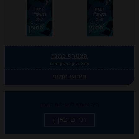
תמוז
ניסן
תשפ"ו
תשפ"ו
257
258
הצטרף כמנוי
וקבל גליון ראשון חינם
חידוש המנוי
היה שותף לפעילות המכון
תרום כאן }