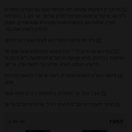
[1]
הרמב"ם לשיטתו שהלאו הוא לקיחת האם עם הבנים (ספה"מ
ל"ת שו, פיהמ"ש מכות הקדמה לפרק שלישי, ועי' הע' 1 בהקדמה
לפרק שילוח הקן במסכת מכות מהדורת שוטנשטיין), ומכאן
הדמיון ל'אותו ואת בנו'.
[2]
ציווי זה יגרום למשלח לא לקחת שום דבר מהקן.
[3]
ובפירוש עץ חיים לר"י חגיז (הובא בתוספות אנשי שם) על
המשנה בברכות, פרש שכוונת הרמב"ם למחלוקת ר"ש ורבנן אי
דרשינן טעמא דקרא, ומתוך כך הקשה עליו, עיי"ש.
[4]
ודווקא בשו"ע השמיט הלכה זו; ראה יש סדר למשנה (ברכות
שם).
[5]
וכבר עמד על הסתירה בתוספות יו"ט (ברכות שם).
[6]
מתוך תשובת הרמב"ם לחכמי לוניל, שו"ת הרמב"ם סי' ש.
המעין
ישן יותר
}