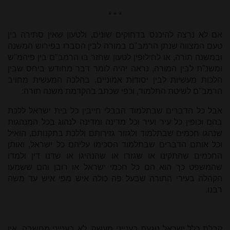
* * *
אם לא נרצה להיכנס בדחוקים שונים, ולטעון שאין סתירה בין
טעם המצווה שנתן הרמב"ם במורה לבין הסברו בפירוש המשנה
ובמשנה תורה, או לחילופין לטעון שחזר בו הרמב"ם בין פיהמ"ש
ומשנ"ת לבין המורה, נראה יהיה לומר דבר מחודש ביחס שבין
הלכות מעשיות לבין יסודות אמוניים. בהלכה המעשית מחויב
הרמב"ם לשיטת התלמוד, וכפי שכתב בהקדמת משנה תורה:
אבל כל הדברים שבתלמוד הבבלי חייבין כל בית ישראל ללכת
בהם וכופין כל עיר ועיר וכל מדינה ומדינה לנהוג בכל המנהגות
שנהגו חכמים שבתלמוד ולגזור גזירותם וללכת בתקנותם, הואיל
וכל אותם הדברים שבתלמוד הסכימו עליהם כל ישראל, ואותן
החכמים שהתקינו או שגזרו או שהנהיגו או שדנו דין ולמדו
שהמשפט כך הוא הם כל חכמי ישראל או רובן והם ששמעו
הקהלה בעירי התורה שבעל פה כולה איש מפי איש עד משה
רבנו.
קבלת כלל ישראל נוגעת בענייני מעשה, לא בענייני מחשבה. אין