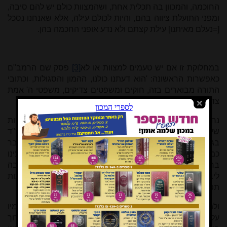
החוכמה, והמכוון בה תכלית אחת, ושהמצוות כולם יש להם סיבה,
ומפני התועלת ציווה בהם, והיות לכולם עילה, אלא שאנחנו נסכל
[=נעלם מאיתנו] עילת קצתם ולא נדע אופני החכמה בהן.
במחלוקת זו אם יש טעמים למצוות או לא
[3]
פסק שם הרמב"ם
כאפשרות הראשונה: 'הוא דעתנו כולנו, ההמון והסגולות, וכתובי
התורה מבוארים בזה, חוקים ומשפטים צדיקים, משפטי ה' אמת
צדקו יחדו', עיי"ש באריכות, וכן בפרק לא.
נחזור אם כן לדבריו בפרק מח: את הסתירה בין הסברו למצוות
שילוח הקן לבין דברי הגמרא מיישב הרמב"ם 'תנאֵי היא' - המ"ד
בגמרא סבר כשיטה שאין טעמים למצוות, ואילו הרמב"ם סובר
כמ"ד שיש טעמים למצוות. ואכן גם במצוה זו של שילוח הקן מצינו
בחז"ל דעה התואמת לשיטת הרמב"ם, וז"ל המדרש (דברים רבה
ליברמן ריש כי תצא, הובא במעשה רוקח על הרמב"ם בהלכות
תפילה שם):
ולמה התינוק נימול לשמונה ימים, שנתן הקדוש ברוך הוא רחמיו
עליו להמתין לו עד שיהא בו כח, וכשם שרחמיו של הקדוש ברוך