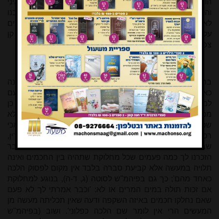
הוא על האדם כך רחמיו על הבהמה, מנין, שנאמר ומיום השמיני
והלאה ירצה, ולא עוד אלא שאמר הקדוש ברוך הוא, אותו ואת בנו
לא תשחטו ביום אחד. וכשם שנתמלא הקדוש ברוך הוא רחמים
על הבהמה כך נתמלא רחמים על העופות, שנאמר כי יקרא קן
צפור לפניך.
ברם, עדיין קשה, שהרי הרמב"ם עצמו הכריע בפירוש המשנה
כאותו מ"ד שפירש את דברי המשנה לאור השיטה שאין טעם
למצוות, ובמשנה אין חולק, והרי הלכה כסתם משנה, וכיצד אם כן
מכריע כאן הרמב"ם במורה כמדרש ובניגוד לסתם משנה. אלא
שכבר יסד הרמב"ם (בפיהמ"ש לסנהדרין י, ג; הובא ביד מלאכי
רכ), בנוגע למחלוקת התנאים אם אנשי סדום עומדים בדין,
שבענייני אמונות ודעות לא מתקיימים כללי ההלכה הרגילים: 'כבר
הזכרנו לך כמה פעמים שכל מחלוקת שתהיה בין החכמים ואינה
תלויה במעשה אלא קביעת סברה בלבד אין מקום לפסוק הלכה
כאחד מהם'; כך גם בפיהמ"ש לסוטה (ג, ד-ה), בנוגע למחלוקת
אם זכות תולה במים המרים או לא: 'וכבר אמרתי לך לא פעם
שאם נחלקו חכמים באיזה השקפה ודעה שאין תכליתה מעשה מן
המעשים הרי אין לומר שם הלכה כפלוני'. ושוב (בפיהמ"ש