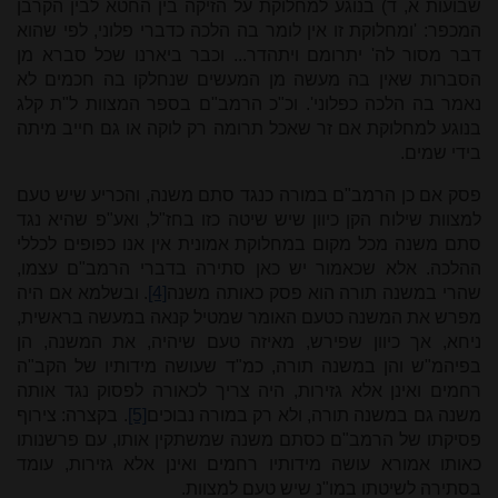
שבועות א, ד) בנוגע למחלוקת על הזיקה בין החטא לבין הקרבן
המכפר: 'ומחלוקת זו אין לומר בה הלכה כדברי פלוני, לפי שהוא
דבר מסור לה' יתרומם ויתהדר... וכבר ביארנו שכל סברא מן
הסברות שאין בה מעשה מן המעשים שנחלקו בה חכמים לא
נאמר בה הלכה כפלוני'. וכ"כ הרמב"ם בספר המצוות ל"ת קלג
בנוגע למחלוקת אם זר שאכל תרומה רק לוקה או גם חייב מיתה
בידי שמים.
פסק אם כן הרמב"ם במורה כנגד סתם משנה, והכריע שיש טעם
למצוות שילוח הקן כיוון שיש שיטה כזו בחז"ל, ואע"פ שהיא נגד
סתם משנה מכל מקום במחלוקת אמונית אין אנו כפופים לכללי
ההלכה. אלא שכאמור יש כאן סתירה בדברי הרמב"ם עצמו,
שהרי במשנה תורה הוא פסק כאותה משנה
[4]
. ובשלמא אם היה
מפרש את המשנה כטעם האומר שמטיל קנאה במעשה בראשית,
ניחא, אך כיוון שפירש, מאיזה טעם שיהיה, את המשנה, הן
בפיהמ"ש והן במשנה תורה, כמ"ד שעושה מידותיו של הקב"ה
רחמים ואינן אלא גזירות, היה צריך לכאורה לפסוק נגד אותה
משנה גם במשנה תורה, ולא רק במורה נבוכים
[5]
. בקצרה: צירוף
פסיקתו של הרמב"ם כסתם משנה שמשתקין אותו, עם פרשנותו
כאותו אמורא עושה מידותיו רחמים ואינן אלא גזירות, עומד
בסתירה לשיטתו במו"נ שיש טעם למצוות.