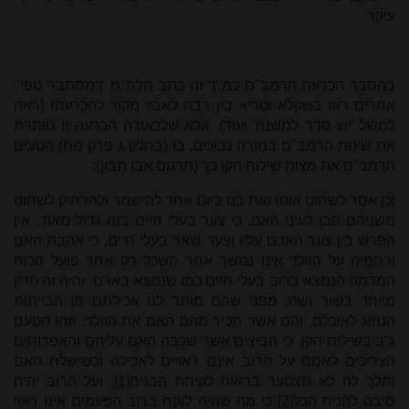
עיקר.
בהסבר הכרעת הרמב"ם כמ"ד זה כתב הלח"מ 'דמסתבר טפי'.
אחרים ראו בשקלא וטריא בין רבה לאביי מקור להכרעתו (ראה
למשל 'יש סדר למשנה' ועוד). אלא שלכאורה הכרעה זו סותרת
את שיטת הרמב"ם במורה נבוכים, בו (בחלק ג פרק מח) הטעים
הרמב"ם את מצות שילוח הקן כך (תרגום אבן תבון):
וכן אסר לשחוט אותו ואת בנו ביום אחד להישמר ולהרחיק לשחוט
משניהם הבן לעיני האם, כי צער בעלי חיים בזה גדול מאוד, אין
הפרש בין צער האדם עליו וצער שאר בעלי חיים, כי אהבת האם
ורחמיה על הוולד אינו נמשך אחר השכל רק אחר פועל הכוח
המדמה הנמצא ברוב בעלי חיים כמו שנמצא באדם. והיה זה הדין
מיוחד בשור ושה, מפני שהם מותר לנו אכילתם מן הבייתות
הנהוג לאוכלם, והם אשר תכיר מהם האם את הוולד. וזהו הטעם
ג"כ בשילוח הקן, כי הביצים אשר שכבה האם עליהם והאפרוחים
הצריכים לאמם על הרוב אינם ראויים לאכילה וכשישלח האם
ותלך לה לא תצטער בראות לקיחת הבנים
[1]
, ועל הרוב יהיה
סיבה להניח הכל
[2]
כי מה שהיה לוקח ברוב הפעמים אינו ראוי