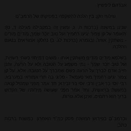
אברהם ליפשיץ
שילוח הקן: בין הלכה להשקפה בפסיקתו של הרמב"ם
שנינו במשנה (ברכות ה, ג, ומעין זה במקבילה מגילה ד, ט):
'האומר על קן צפור יגיעו רחמיך ועל טוב יזכר שמך, מודים מודים
- משתקין אותו'. ובגמרא (ברכות לג, ב) נחלקו אמוראים בטעם
ההלכה:
בשלמא מודים מודים משתקין אותו - משום דמיחזי כשתי רשויות,
ועל טוב יזכר שמך - נמי משמע על הטובה ולא על הרעה, ותנן
חייב אדם לברך על הרעה כשם שמברך על הטובה. אלא, על קן
צפור יגיעו רחמיך מאי טעמא? - פליגי בה תרי אמוראי במערבא,
רבי יוסי בר אבין ורבי יוסי בר זבידא; חד אמר מפני שמטיל קנאה
במעשה בראשית, וחד אמר מפני שעושה מידותיו של הקדוש
ברוך הוא רחמים, ואינן אלא גזרות.
וברמב"ם בפירוש המשנה פסק כמ"ד האחרון. במשנת ברכות
כתב: