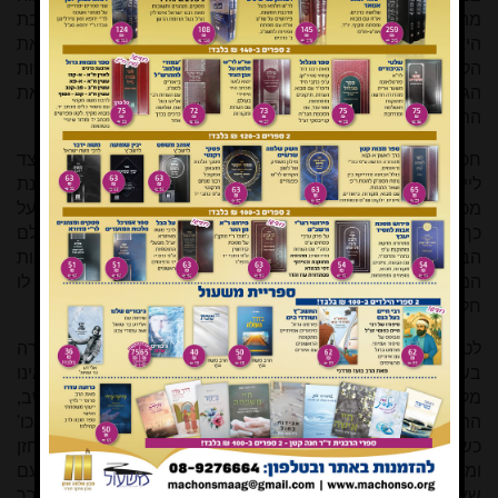
מהתורה לעבוד בזיעת אפיים, וגם לא ללדת בעצב. אך השבת
היא מצוה נצחית שניתנה
לכל
הדורות, גם לדורות שיעקפו את
הקללות של אדם וחוה. בעולם המודרני רוב המלאכות אינן טרדות
הגוף אלא טרדות הנפש, וגם עליהן חלה מצות השבת, כי זאת
התורה לא תהא מוחלפת.
חכמי ישראל, הרואים את הנולד, עיניהם בראשיהם לדעת כיצד
ליישם את עקרונות ההלכה הנצחיים במציאות המשתנה בכוונת
מכוון, כדי שבכל דור ודור נתמודד מחדש עם אתגרי התקופה. ועל
כך נאמר כל השונה הלכות בכל יום מבטח לו שהוא בן העולם
הבא, כי מי שאינו שונה הלכות ההולכות וצועדות עם ההמצאות
המודרניות, אלא נשאר מקובע במציאות שהייתה בעבר, אין לו
חלק בעולם העתיד המתחדש גם בתורה.
לטעמו של בעל "אורחותיך למדני" ששיחה טלפונית בדברי תורה
בשבת מותרת, חלילה, משום ששימוש במכשיר חשמלי אינו
מלאכה, יותר השימוש כל המכשירים החשמליים, כגון המחשב,
התקשורת האלקטרונית, הרדיו, הנסיעה ברכב חשמלי וכו' וכו'
כשהם לצורך לימוד תורה, ולאוהבי חזנות גם לצורך שמיעת חזן
ומקהלה, וכן לשם ביקור אב ואם ואח"כ גם לשמירת קשר עם
שאר קרובים וידידים, לשם בר מצוה ושבת חתן, ואח"כ גם לצורך