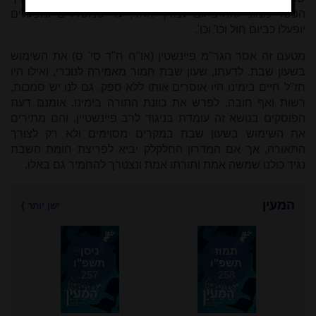
הפסד ממוני ואח"כ גם לצורך אחר, עד שמשרדים ומפעלים
יופעלו כביום חול וכו' וכו'.
מטעם זה אסר הגר"מ פיינשטין (או"ח ח"ד סי' ס) את השימוש
בשעון שבת. לדעתו, שעון שבת חמור מאמירה לנוכרי, ואילו היו
חז"ל חיים בימינו היו אוסרים אותו ללא ספק. גם לנו יש סמכות,
רשות ואף חובה, לפרש את כוונת התורה בימינו. אומנם דעת
הפוסקים בנושא זה עומדת בניגוד לרב פיינשטיין, והם מתירים
את השימוש בשעון שבת במקרים מסוימים ולא רק לצורך
התאורה, אך אם המדרון החלקלק יביא לפריצת חומת השבת
נגיד כולנו שמשה אמת ותורתו אמת ונצטרך להחמיר גם באלו.
המעין
ישן יותר
}
תמוז
ניסן
תשפ"ו
תשפ"ו
257
258