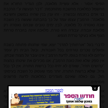
הפיסי אסור - אלא עשיית מלאכה, ולכן הגדיר החזו"א את
החשמל כמלאכת מחשבת מתוחכמת: "דבר הנעשה ע"י הרכבת
בני אדם בחכמה ובכשרון - זהו ענין בנין שהיה במשכן וחשיבא
מלאכה". הרמב"ן עצמו עמד על כך בהבחנה שעשה בין השבת
שבה נאסרה כל מלאכה, לבין ימים טובים שבהם נאסרה רק
מלאכת עבודה. עבודה היא טורח, מלאכה אינה בהכרח טרחת
הגוף אלא בעיקר טרדת הנפש.
לדברי בעל "אורחותיך למדני" יוצא, שמי שחנותו פתוחה בשבת
ופועלים נוכרים טורחים בכל העבודות, ובעל הבית רק עומד
עליהם ולא טורח בגופו, לדעת הרמב"ן אינו עובר על מצות שבתון.
אין ספק שלא זאת כוונת הרמב"ן. אנו מכירים את שיטתו במצות
"קדושים תהיו", שאדם לא יהיה נבל ברשות התורה. אין לך נבל
גדול,
שלא
ברשות התורה, יותר ממי שעסוק כל השבת בעיסוקי
חול, גם כאלה שאינם מוגדרים כמלאכות לדעת פרשנים
מסוימים.
אדם הראשון קולל בקללה של "בזעת אפך תאכל לחם", אך קורא
העתים מראש ידע שהאדם ימציא מכשירים שיאפשרו לו לעקוף
קללה זו, כשם שידע מראש שחוה שקוללה בקללת "בעצב תלדי
בנים" תשתמש פעם בתכשירים משככי כאבים. אין מצוה