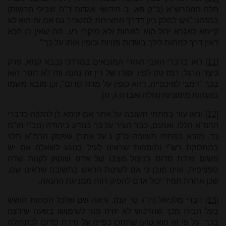
תלה המהרש"א (ב"ק פא, ב חידושי אגדות ד"ה שבילי הרשות)
במנהג: "ויש לחלק כיון דדרך החצירות להשכיר גם אם זה הוא לא
קיימא לאגרא יכול הוא למחות ולא מיקרי רע, מה שאין כן הכא
דאין דרך למחות לילך בשדות פנויות וכופין אותו על כך
"
.
[11]
ראו בדברי האבי העזרי המובאים במרדכי (בבא קמא, פרק
כיצד הרגל, רמז טז) לפיו יסודו של דין זה נהנה וזה לא חסר הוא
בכך "דמצי למיכפייה, דהא כופין על מדת סדום", וכן מובא משמו
בהגהות מימוניות (גזלה ואבדה ג, ט).
[12]
וראו עוד בפתחי תשובה על אתר אם קימא לן להלכה כדברי
הרמ"א הללו. ואמנם, כבר העיר על כך בנודע ביהודה (נוב"י חו"מ
כד, מובא בפתחי תשובה ס"ק ג על אתר) שפסק הרמ"א תלוי
במחלוקת רש"י ותוספות שראינו לעיל בנוגע לשאלה אם יש
משום מידת סדום בניצול מצבו של אדם שזקוק לקנות שדה
ספציפית, ואינו מובן כי אם לשיטת הראש בתשובה שראינו שם,
שכן אחרת תמיד יכול אדם להפיק רווח ממניעת ההנאה.
[13]
דברי מלכיאל (ח"ג סי' קנז). וראה שם שלכל הפחות חושש
בעל הבית מכך שהרכוש לא יהיה פנוי לשימושו בשעה שירצה
בכך. על פי זה הוא טוען שתתכן כפייה על מידת סדום לכתחילה