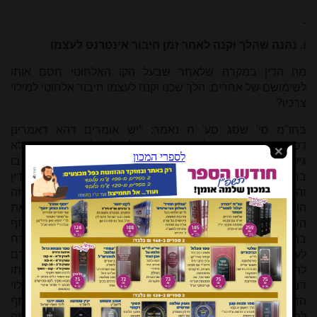
ו. נהנה שהלך וקנה לאחר זמן חיבור אינטרנט לעצמו
מה הדין במקרה שלאחר שבעל הקו האלחוטי חסם אותו
לשימושם של אחרים, הלך שכנו וקנה לעצמו חיבור אלחוטי למילוי
צרכיו?
בחו"מ סי' שסג סע' ח
נאמר: "יש אומרים דהא דאמרינן
דכשהחצר אינו עומד לשכר אינו צריך להעלות לו שכר דווקא שלא
גילה הדר בדעתו שהיה רצונו ליתן לו שכר אם לא יניחנו לדור בו
בחינם, אבל אם גילה בדעתו כן צריך ליתן לו שכר". בטעמו של דין
זה כתב בשו"ת דברי מלכיאל הנ"ל שבכל מקום שבו יש "איזה
הוצאה ופעולה שמשותף בה טובת שני אנשים" אנו רואים את
השניים כשותפים לאותו דבר, וכופין זה את זה להשתתף
בהוצאות. אמנם דין זה מוגבל אך ורק למקום שבו קיים "הכרח
לעשות הוצאה זו, והמנהג כן", ובכל מקרה אחר יכול האדם
להיפטר מחובת ההשתתפות בטענה שעל אף שהוא נהנה מאותו
דבר אין הוא מעוניין להוציא הוצאות עבור זה. במקרה זה גילוי
הדעת המאוחר יוצר מצב ש"איגלאי מילתא דמיקרי שותף
לפעולה זאת והיה יכול לכופו מתחילה להשתתף בהוצאה זו, ולזה