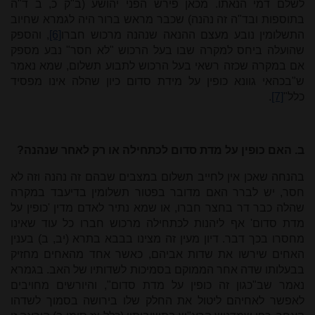
לשלם דמי הנאתו. מכאן פירש הפני יהושע (ב"ק כ, ב ד"ה
בתוספות ובד"ה זה נהנה) שכבר מראש ברור היה לגמרא שחיוב
התשלומין נובע מעצם ההנאה שנהנה מרכוש חברו
[6]
, והספק
שהועלה ביחס למקרה שבו בעל הרכוש "לא חסר" נבע מספק
אם במקרה שכזה רשאי בעל הרכוש לתבוע תשלום, שמא נאמר
ש"בכהאי גוונא כופין על מידת סדום כיון שהלה אינו מפסיד
כלל"
[7]
.
ב. האם כופין על מדת סדום לכתחילה או רק לאחר שנהנה?
בהנחה שאכן אין לחייב תשלום במצבים שבהם זה נהנה וזה לא
חסר, יש לברר האם מדובר בפטור תשלומין בדיעבד במקרה
שהלה כבר דר בחצר חברו, או שמא נתיר לאדם מדין 'כופין על
מדת סדום' אף ליהנות לכתחילה מרכוש חברו כל עוד שאינו
מחסרו בכך דבר. דיון מעין זה מצינו בבבא בתרא (יב, ב) בענין
האחים שירשו את שדות אביהם, כאשר אחד מהאחים מחזיק
בבעלותו שדה אחר הממוקם בסמיכות לשדותיו של האב. בגמרא
נאמר שב"כגון זה כופין על מדת סדום", והיורשים מחויבים
לאפשר לאחיהם ליטול את החלק שלו בירושה בסמוך לשדהו