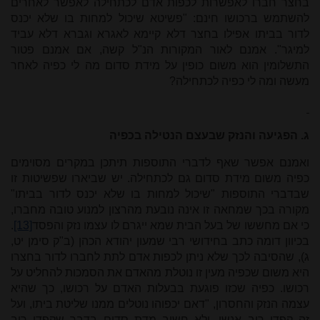
בחצר חברו לאפשרות לכפות אדם לכתחילה לאפשר לאחרים
להשתמש ברכושו חינם: "פשיטא שיכול למחות בו שלא יכנס
לדור בביתו אפילו בחצר דלא קיימא לאגרא וגברא דלא עביד
למיגר". אמנם לאור המקורות הנ"ל קשה, אם אמנם פטור
התשלומין הוא משום כופין על מידת סדום מה לי כפיה לאחר
מעשה ומה לי כפיה לכתחילה?
ג. הפגיעה והנזק שבעצם הנטילה בכפיה
ואמנם אפשר שאף לדברי התוספות תיתכן במקרים מסוימים
כפיה משום מידת סדום גם לכתחילה. יש שביארו שפשיטות זו
שבדברי התוספות "שיכול למחות בו שלא יכנס לדור בביתו"
מקורה בכך שמחאה זו אינה נובעת מהרצון למנוע טובה מחברו,
כי אם מחששו של בעל הבית שמא ייגרם לו עצמו נזק והפסד
[13]
.
בכיוון דומה כתב בחידושי רבי שמעון יהודא הכהן (ב"ק סימן יט,
ג), שהסיבה לכך שלא ניתן לכפות אדם לתת לחברו לדור בחצרו
היא משום שכפיה מעין זו נוטלת מהאדם את הסמכות להחליט על
רכושו. כפיה שכזו פוגעת בבעלות האדם על רכושו, כך שהיא
עצמה הנזק והחסרון, "דאם יכפוהו נוטלים ממנו שליטת ביתו, ועל
זה קפדי רוב אנשי, ולא חשיב מדת סדום בדבר שקפדי רוב