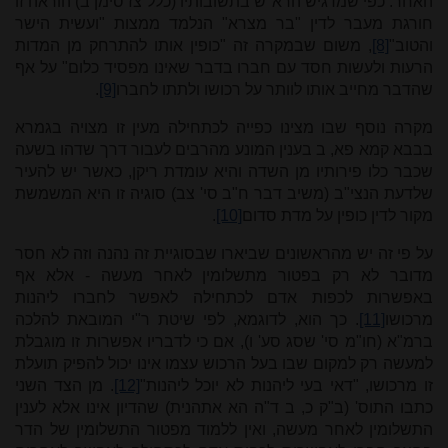
האחר. כפי שמדגיש הרא"ש בתשובותיו (כלל צז סימן ב) הוראה זו
חורגת מעבר לדין "בר מצרא" הנלמד ממצות "ועשית הישר
והטוב"
[8]
, משום שבמקרה זה "כופין אותו להתרחק מן המדות
הרעות ולעשות חסד עם חברו בדבר שאינו מפסיד כלום" על אף
שהדבר מחייב אותו לוותר על רכושו ולתתו לחברו
[9]
.
מקרה נוסף שבו מצינו כפייה לכתחילה מעין זו מצויה בגמרא
בבבא קמא פא, ב בענין המונע מהרבים לעבור דרך שדהו בשעה
שכבר כלו פירותיו מן השדה והיא עומדת ריקן, כאשר יש להעיר
שלדעת הנצי"ב (משיב דבר ח"ב סי' צב) סוגיה זו היא המשמשת
מקור לדין כופין על מדת סדום
[10]
.
על פי זה יש מהראשונים שביארו שבסוגיית זה נהנה וזה לא חסר
מדובר לא רק בפטור מתשלומין לאחר מעשה - אלא אף
באפשרות לכפות אדם לכתחילה לאפשר לחברו ליהנות
מרכושו
[11]
. כך הוא, לדוגמא, לפי שיטת ר"י המובאת להלכה
ברמ"א (חו"מ סי' שסג סע' ו), אם כי לדבריו אפשרות זו מוגבלת
למעשה רק למקום שבו בעל הרכוש עצמו אינו יכול להפיק תועלת
זו מרכושו, "דאי בעי ליהנות לא יוכל ליהנות"
[12]
. מן הצד השני
כתבו התוס' (ב"ק כ, ב ד"ה הא אתהנית) שהדיון אינו אלא לענין
התשלומין לאחר מעשה, ואין ללמוד מפטור התשלומין של הדר