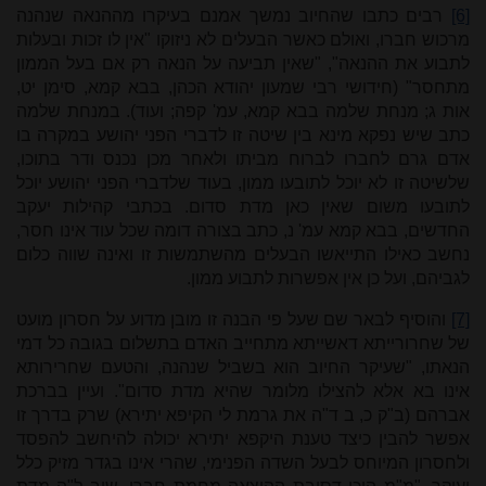
[6]
רבים כתבו שהחיוב נמשך אמנם בעיקרו מההנאה שנהנה
מרכוש חברו, ואולם כאשר הבעלים לא ניזוקו "אין לו זכות ובעלות
לתבוע את ההנאה", "שאין תביעה על הנאה רק אם בעל הממון
מתחסר" (חידושי רבי שמעון יהודא הכהן, בבא קמא, סימן יט,
אות ג; מנחת שלמה בבא קמא, עמ' קפה; ועוד). במנחת שלמה
כתב שיש נפקא מינא בין שיטה זו לדברי הפני יהושע במקרה בו
אדם גרם לחברו לברוח מביתו ולאחר מכן נכנס ודר בתוכו,
שלשיטה זו לא יוכל לתובעו ממון, בעוד שלדברי הפני יהושע יוכל
לתובעו משום שאין כאן מדת סדום. בכתבי קהילות יעקב
החדשים, בבא קמא עמ' נ, כתב בצורה דומה שכל עוד אינו חסר,
נחשב כאילו התייאשו הבעלים מהשתמשות זו ואינה שווה כלום
לגביהם, ועל כן אין אפשרות לתבוע ממון.
[7]
והוסיף לבאר שם שעל פי הבנה זו מובן מדוע על חסרון מועט
של שחרורייתא דאשייתא מתחייב האדם בתשלום בגובה כל דמי
הנאתו, "שעיקר החיוב הוא בשביל שנהנה, והטעם שחרירותא
אינו בא אלא להצילו מלומר שהיא מדת סדום". ועיין בברכת
אברהם (ב"ק כ, ב ד"ה את גרמת לי הקיפא יתירא) שרק בדרך זו
אפשר להבין כיצד טענת היקפא יתירא יכולה להיחשב להפסד
ולחסרון המיוחס לבעל השדה הפנימי, שהרי אינו בגדר מזיק כלל