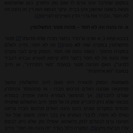
במקום שהדבר אינו גורם לו שום נזק וחסרון, כגון שהשימוש
נעשה בשעה שהשכן אינו בבית. עיקר הנושא הוא דין 'זה נהנה וזה
לא חסר', ונברר את גדרי הדין השייכים לענייננו
[1]
.
א. זה נהנה וזה לא חסר – מהות פטור התשלומין
בבבא קמא כ, א שנינו ש"הדר בחצר חברו שלא מדעתו"
[2]
פטור
מתשלומין במקרה שזה
לא
נהנה
[3]
וזה לא חסר, וחייב לשלם
במקרה ההפוך - כשזה נהנה וזה חסר. הספק קיים לגבי מקרה
שזה נהנה וזה לא חסר ('חצר דלא קיימא לאגרא וגברא דעביד
למיגר'), האם הנהנה פטור בטענת "מאי חסרתיך", או חייב
בטענה "הא איתהנית".
משמעות הספק לכאורה היא האם חיוב התשלומין נמשך
מההנאה שנהנה האדם מרכוש חברו - או מההפסד והחסרון
שגרם לחברו
[4]
. אך מהמשך הגמרא נראה אחרת; בגמרא
מבואר שלא ניתן להכריע ספק זה על סמך חיוב התשלום שהטילו
חכמים במקרים שונים בהם נהנה האדם מרכוש חברו ונראה
כאילו לא חסרו. לדברי הגמרא אין בכך ראיה, משום שכל עוד
הנהנה גרם לבעלים לנזק כלשהוא, ואפילו נזק שלא ניתן לבסס
עליו תביעת נזיקין
[5]
, המקרה כלול בגדר "זה נהנה וזה חסר" וחייב