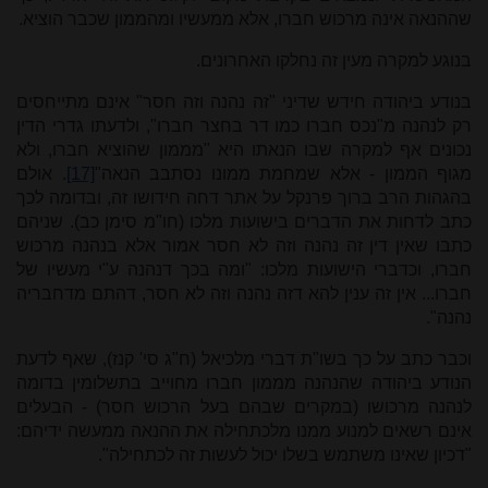
שההנאה אינה מרכוש חברו, אלא ממעשיו ומהממון שכבר הוציא.
בנוגע למקרה מעין זה נחלקו האחרונים.
בנודע ביהודה חידש שדיני "זה נהנה וזה חסר" אינם מתייחסים
רק לנהנה מ"נכס חברו כמו דר בחצר חברו", ולדעתו גדרי הדין
נכונים אף למקרה שבו הנאתו היא "מממון שהוציא חברו, ולא
מגוף הממון - אלא שמחמת ממונו נסתבב הנאה"
[17]
. אולם
בהגהות הרב ברוך פרנקל על אתר דחה חידושו זה, ובדומה לכך
כתב לדחות את הדברים בישועות מלכו (חו"מ סימן כב). שניהם
כתבו שאין דין זה נהנה וזה לא חסר אמור אלא בנהנה מרכוש
חברו, וכדברי הישועות מלכו: "ומה בכך דנהנה ע"י מעשיו של
חברו... אין זה ענין להא דזה נהנה וזה לא חסר, דהתם מדחבריה
נהנה".
וכבר כתב על כך בשו"ת דברי מלכיאל (ח"ג סי' קנז), שאף לדעת
הנודע ביהודה שהנהנה מממון חברו מחוייב בתשלומין בדומה
לנהנה מרכושו (במקרים שבהם בעל הרכוש חסר) - הבעלים
אינם רשאים למנוע ממנו מלכתחילה את ההנאה ממעשה ידיהם:
"דכיון שאינו משתמש בשלו יכול לעשות זה לכתחילה".