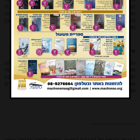
מגלגלין עליו את הכל". לפי דבריו נראה שאין להטיל חובת
תשלומין למפרע מדין שותפות במקרה שלפנינו, שהרי הנסיבות
(התקנת החסימה) מוכיחות בעליל שלא היה, ואין גם כעת, רצון
של הצדדים להשתתף זה עם זה
[20]
.
סיכום
הנהנה מחיבור האינטרנט של חברו במקום שאינו גורם לו לשום
פגיעה, וכגון שחברו נמצא מחוץ לביתו, אינו חייב לשלם דמי
הנאתו מדין זה נהנה וזה לא חסר; ונראה שכאשר ברור לחלוטין
שבגלישה שלו הוא אינו פוגע באפשרויות הגלישה של חברו יש
אף להתיר את ההנאה הזו לכתחילה, מדין כופין על מדת סדום.