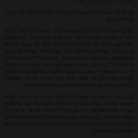
בזה גדרי דין הדר בחצר חברו.
[3]
הכוונה שלא נהנה הנאה ממונית, כי יכול היה לדור גם בחצר
אחרת בחינם.
[4]
בחידושי רבי נחום (בבא קמא, דף כ, א אות פז) כתב בדעת
רש"י כי הנחת הגמרא היתה "דהחסרון בכחו לחייב, וכל הספק
הוא האם מלבד הך מחייב איכא מחייב נוסף של נהנה, ונפק"מ
בז"נ וזל"ח". ובדעת התוספות כתב שם להיפך, שלדעתם חובת
התשלומים נובעת אך ורק מההנאה, "דהחסרון ל"ה סיבה לחייבו
בדמים כלל". בהסבר השיטה שאין תשלום על הנאה מבלי חסרון
עי' בחידוש השרידי אש (בבא קמא סימן כה) שהנאה מעין זו דומה
לנהנה מצל ביתו של חברו שלא שייך לחייבו על כך תשלומין,
"אבל אם חסר, אז יש לבעלים דין ממון, דזהו הוא ממונו".
[5]
בקצות החושן (סי' שסג ס"ק ד) כתב בעניין חובת בעל השדה
הפנימי שחברו הקיפו מארבעת רוחותיו להשתתף עמו בהוצאות
הגידור משום שחיסרו בכך שגרם לו ל"הקיפה יתירא", ש"אין בזה
משום דין מזיק", ומכאן למד אף ביחס ל"נזקים" אחרים המוזכרים
בסוגיא דוגמת שחרוריתא דאשייתא שאינם בהכרח בכלל הנזקים
המחייבים בתשלומין.