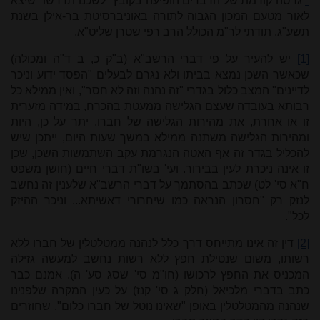
*
גרסה קודמת של הדברים הופיעה בקובץ "לשכנו תדרשו" שיצא
לאור מטעם המכון הגבוה לתורה באוניברסיטת בר-אילן בשנת
תשע"ג. תודתי לר"מ הכולל הרב רפי שטרן שליט"א.
[1]
יש להעיר על פי דברי הרשב"א (ב"ק כ, ב ד"ה ומכולה)
שכאשר השכן נמצא בביתו ולא נגרם לבעלים "הפסד ידוע וניכר
לדיינים" המצב כלול בגדרי "זה נהנה וזה לא חסר", ואין ממילא כל
רבותא בעובדה שעצם הגלישה ממעטת בהכרח, במידה מזערית
זו או אחרת, את מהירות הגלישה של חברו. יתר על כן, היות
ומהירות הגלישה משתנה ממילא במשך שעות היום, ייתכן שיש
להכליל בגדר זה אף האטה הנגרמת עקב השתמשות השכן, שכן
זו אינה ניכרת לעין בבירור. ועי' בשו"ת דברי חיים (חושן משפט
ח"א סי' לט) שכתב בהסתמך על דברי הרשב"א שלענין זה נחשב
לנזק רק "חסרון הנראה כמו שיחרורי דאשיתא... וניכר ההיזק
לכל".
[2]
דין זה אינו מתייחס דרך כלל לנהנה ממטלטלין של חברו ללא
רשותו, משום שנטילת חפץ ללא רשות נחשב למעשה גזילה
המכניס את החפץ לרכושו (חו"מ סי' שסג סע' ה). אמנם כבר
כתב בדברי מלכיאל (חלק ג סי' קנז) על כעין המקרה שלפנינו
שנהנה מהמטלטלין באופן "שאינו נוטל של חברו כלום", שחוזרים