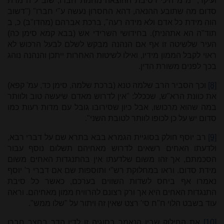
ועיקר, "מ"מ היכי דסיבת ההוצאה מחמת חברו, שוב ל"ה מדת
סדום מה שתובע ההנאה, דהא החסרון נעשה ע"י חברו" ("דשוב
הוה מידת כל אדם ולא מידה רעה", ברכת אברהם (מהדו"ב) כ, ב
תוד"ה הא אתהנית). בחידושי השרידי אש (בבא קמא סימן כה)
העיר שלשיטה זו אף אם הנהנה מבקש לשלם לבעל הרכוש לא
ראוי לקבל הממון מידיו, ואילו לשיטות האחרות ייתכן והנהנה נוהג
בכך לפנים משורת הדין.
[8]
וכך הסביר הרב שלמה טנא (ברכת שלמה, סימן כד, עמ' קפא)
את כוונת הרא"ש, שככלל: "אין לדרוש מאדם שיעשה טוב ולוותר
במה שהוא מרכושו, אבל כיון שסירובו גובל עם מדות רעות כמו
סדום יש על כן לכופו לוותר לטובת השני".
[9]
רב יוסף חולק בסוגיית הגמרא בבא בתרא שם על דברי רבא,
ולדעתו האחים רשאים לדרוש מאחיהם תשלום נוסף עבור
הסכמתם, אך זהו משום שלדעתו אין בהתנגדות האחים משום
מידת סדום. וראו במחלוקת רש"י ותוספות שם אם דברי ר' יוסף
נאמרו אף ביחס לשדות השווים בערכם, כאשר כל סיבת
התנגדות האחים היא אך ורק רצונם להרוויח ממון מאחיהם. וראה
עוד בשבט הלוי ח"ח סי' רצט שאין זה ויתור על "שלו ממש".
[10]
את החילוק שבין הנאמר בסוגיה זו לדין הדר בחצר חברו