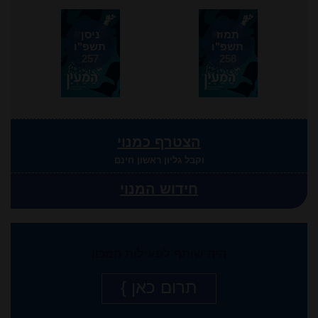
תמוז
ניסן
תשפ"ו
תשפ"ו
257
258
הצטרף כמנוי
וקבל גליון ראשון חינם
חידוש המנוי
היה שותף לפעילות המכון
תרום כאן }