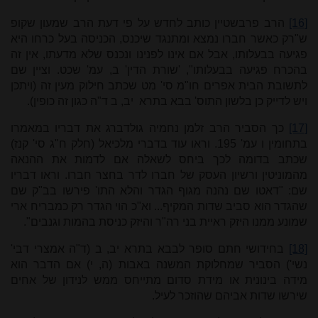
[16]
הרב פרבשטיין כותב לחדש על פי דעת הרב שמעון שקופ
ש"רק כאשר חברו נמצא ומתנגד שיכנס, הכניסה בעל כרחו היא
פגיעה בבעלותו, אבל אם אינו לפנינו ונכנס שלא מדעתו, אין זה
בהכרח פגיעה בבעלותו", 'שורת הדין' ב, עמ' שכט. וציין שם
לתשובת הבית אפרים חו"מ סי' מט שכתב חילוק מעין זה (ויתכן
ויש לדייק כן בלשון התוס' בבא בתרא יב, ב ד"ה כגון זה כופין).
[17]
כך הסביר הרב זלמן נחמיה גולדברג את דבריו במאמרו
בתחומין ו עמ' 195. וראו עוד בדברי מלכיאל (חלק ח"ג סי' קנז)
שכתב בדומה לכך ביחס לשאלה אם לדמות את ההנאה
מהמוניטין ורשיון העסק של חברו לדר בחצר חברו. וראו דבריו
שם: "דאטו שם נהנה מגוף הגדר והלא התו' פירשו בב"ק שם
שהגדר הוא סביב שדות המקיף... וא"כ הוי הגדר רק כמבריח ארי
שמונע ממנו היזק ראיית בני רה"ר והיזק כניסת בהמות וגנבים".
[18]
בחידושי חתם סופר לבבא בתרא יב, ב (ד"ה אמצרי דבי'
נשי') הסביר שמחלוקת המשנה באבות (ה, י) אם הדבר הוא
מידה בינונית או מידת סדום מתייחס ממש לנידון של אחים
שירשו שדות אביהם שהוזכר לעיל.