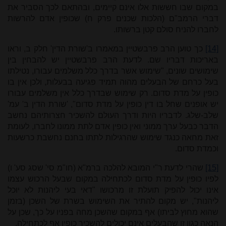
במקום שבו חששות אלו אינם קיימים, ובהתאם לכך הסביר את
דברי הרמב"ם (הלכות שכנים פרק ח) שכופין אדם להרשות
לחברו להניח סולם קטן ברשותו.
[14]
כך טוען הרב פרבשטיין במאמרו ב'שורת הדין' חלק ב, וראו
באריכות דבריו שם. לדעת הרב פרבשטיין יש להבחין בין
שימושים שונים, "שימוש אשר בדרך כלל משלמים עבורו, נטילתו
בעל כרחם של הבעלים מהוה תמיד פגיעה בבעלות, ולכן אין בו
כופין על מדת סדום. רק שימוש שבדרך כלל אין משלמים עבורו
יש אופנים שחל בו דין כופין על מדת סדום", 'שורת הדין ב' עמ'
שלב-שלג. לדבריו היות ודרך העולם להשכיר חצרותיהם נחשב
הדבר כבעל ערך ממוני ואין כופין אדם לתת ממונו לחברו, לעומת
זאת מחאה כנגד שימוש שהרגילות לתתו בחנם נחשבת כרשעות
וכמדת סדום.
[15]
שהרי לדעת ר"י המובא להלכה ברמ"א (חו"מ סי' שסג סע' ו)
לפיו כופין על מדת סדום לכתחילה במקום שבעל הרכוש עצמו
אינו יכול להפיק תועלת זו מרכושו "דאי בעי ליהנות לא יוכל
ליהנות", יש מקום להתיר את השימוש בשרת של השכן (בזמן
שהוא מחוץ לביתו) אף במקום שהשכן מחה בפניו על כך, שכן על
הנאה כגון זו שהבעלים אינם יכולים להשכיר כופין אף לכתחילה.