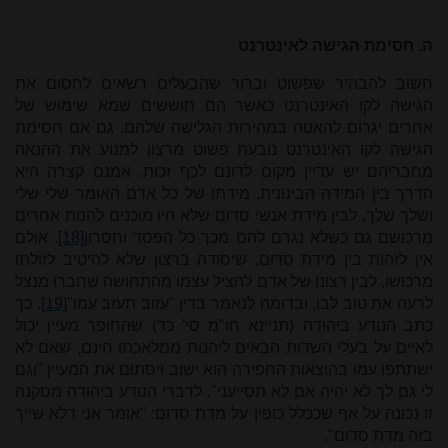
ה. חסימת הגישה לאינטרנט
חשוב להבהיר שפשוט וברור שהבעלים רשאים לחסום את
הגישה לקו האינטרנט כאשר הם חוששים שמא שימוש של
אחרים יגרום להאטה במהירות הגלישה שלהם. גם אם חסימת
הגישה לקו האינטרנט נובעת פשוט מרצון למנוע את ההנאה
מחבריהם יש עדיין מקום לדונם לכף זכות. אמנם קצרה היא
הדרך בין המידה הבינונית, מידתו של כל אדם האומר שלי שלי
ושלך שלך, לבין מידת אנשי סדום שלא היו מוכנים להנות אחרים
מרכושם גם כשלא נגרם להם מכך כל הפסד וחסרון
[18]
. אולם
אין לזהות בין מידת סדום, שיסודה ברצון שלא להיטיב לזולתו
מרכושו, לבין רצונו של אדם להציל עצמו מהתחושה שחברו מנצל
לרעה את טוב לבו, ובדומה לנאמר בדין "עזוב תעזב עמו"
[19]
. כך
כתב הנודע ביהודה (תניינא חו"מ סי' כד) שהחופר מעיין יכול
לאיים על בעלי השדות הבאים ליהנות ממלאכתו חינם, שאם לא
ישתתפו עמו בהוצאות החפירה הוא ישוב ויסתום את המעיין "וגם
לי גם לך לא יהיה אם לא תסייעני". לדברי הנודע ביהודה מסקנה
זו נכונה על אף שככלל כופין על מדת סדום: "אומר אני דלא שייך
בזה מדת סדום".