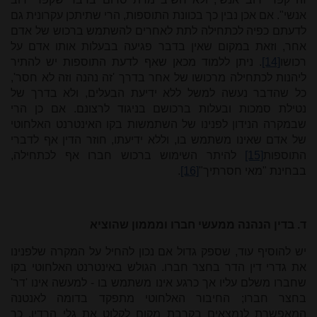
אנשי". אם אכן נבין כך בכוונת התוספות, הרי שתיתכן עקרונית גם
לדעתם כפיה לכתחילה לתת לאחרים להשתמש ברכוש של אדם
אחר, וזאת במקום שאין בדבר פגיעה בבעלות אותו אדם על
רכושו
[14]
. ניתן ללמוד מכאן שאף לדעת התוספות יש להתיר
ליהנות לכתחילה מרכושו של אחר בדרך 'זה נהנה וזה לא חסר',
כל שהדבר נעשה למשל ללא ידיעת הבעלים, ולא בדרך של
נטילת סמכות ובעלות ברכושם בניגוד לרצונם. אם כן הרי
שבמקרה הנידון לפנינו של השתמשות בקו האינטרנט האלחוטי
של אדם שאינו משתמש בו, וללא ידיעתו, חוזר הדין אף לדברי
התוספות
[15]
להיתר השימוש ברכוש חברו אף לכתחילה,
בבחינת "מאי חסרתיך"
[16]
.
ד. בדין הנהנה ממעשי חברו ומממון שהוציא
יש להוסיף עוד, שספק גדול אם נכון להחיל על המקרה שלפנינו
את גדרי דין הדר בחצר חברו. הגולש באינטרנט האלחוטי בקו
שחברו משלם עליו אך כרגע אינו משתמש בו - למעשה אינו 'דר'
בחצר חברו; החיבור האלחוטי מתפקד בדומה לאנטנה
המאפשרת לנמצאים בקרבת מקום לקלוט את גלי הרדיו, כך