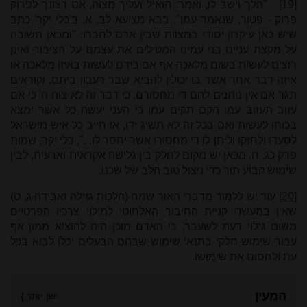
[19]
"הלך וישב לו, ואמר: הואיל ועליך מצוה, אם רצונך לפרוק
פרוק - פטור. שנאמר עמו", בבא מציעא לב, א. ב'כלי יקר' כתב
שיש כאן עיקרון יסודי במצוות שבין אדם לחברו: "ומכאן תשובה
על מקצת עניים בני עמינו המטילים את עצמם על הציבור ואינן
רוצים לעשות בשום מלאכה אף אם בידם לעשות באיזו מלאכה או
איזה דבר אחר אשר בו יכולין להביא שבר רעבון ביתם, וקוראים
תגר אם אין נותנים להם די מחסורם, כי דבר זה לא צוה ה' כי אם
עזוב תעזוב עמו הקם תקים עמו כי העני יעשה כל אשר ימצא
בכוחו לעשות ואם בכל זה לא תשיג ידו, אז חייב כל איש מישראל
לסעדו ולחזקו וליתן לו די מחסורו אשר יחסר לו...", כלי יקר, שמות
פרק כג, ה. מכאן יש מקום לחלק בין גלישה אקראית וארעית, לבין
שימוש קבוע תוך כדי ניצול טוב הלב של שכנו.
[20]
עוד יש ללמוד מדברי האור שמח (הלכות גזילה ואבידה ג, ט)
שאין במעשה קניית החיבור האלחוטי למילוי צרכיו הפרטיים
משום גילוי דעת לשעבר, כי האדם מוכן היה להוציא ממון אף
עבור שימוש חלקי בתנאי שימוש שבהם הבעלים יכלו לבוא בכל
עת ולחסום את שימושו.
המעין
ישן יותר
}