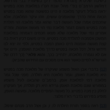
בישיבה שליט"א [הגרא"ז מלצר ז"ל] בשיעוריו בבי מדרשא,
דמלשון הרמב"ם בפ"י מהל' שבת הט"ז במלאכת מכה בפטיש
יראה בעליל דעיקר מלאכה זו היינו כפשוטה שהוא מכה בפטיש
הכאה אחת כדרך שהאומנים עושים, וזהו עיקר המלאכה, אלא
שחכמים אמרו שכל העושה דבר שהוא גמר מלאכה הוי תולדת
מכה בפטיש משום דגמר מלאכה נמי הוי מעשה אומנות, ומה"ט
אמרינן נמי שכל מלאכה שלא מצאו חכמים דוגמתה במלאכת
המשכן אסמכוה לתולדת מכה בפטיש, והיינו משום דכיון דאית בה
קצת מעשה אומנות היינו כאומן המכה בפטיש, ולפי זה יצא לנו
חידוש גדול, דכל הכאה בפטיש כדרך מלאכת האומנין, היינו אף
אם לא נגמרה מלאכתו, יתחייב בכך,
והוא פלאי
" (כך דרכו של
הגרשז"א לסיים כאשר הוא אינו מסכים עם החידוש שהביא).
[12]
בדברי אבן האזל משמע
שעיקרה של מלאכת מכה בפטיש
היא מלאכת האומן, וגמר מלאכה היא תולדה, מפני שכל גמר
מלאכה דמי למלאכת אומן. ברמב"ם שהבאנו לעיל משמע
במפורש שגם מלאכת האומן גרידא היא רק תולדה
, אך העיקרון
לחלק בין מכה בפטיש, כל מעשה המסיים מלאכה, ומעשה האומן,
מופיע בפירוש בדברי רא"ז מלצר.
[13]
ראה בספר תורת היולדת לז, ז, וכן אצל הרב מנחם שימל,