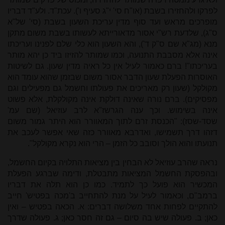
לפרקו ולהחזירו בשבת (או"ח סי' י"ג סעיף ו'). עכת"ד. ולע"ד דבריו
מופרכים מראש ועד סוף מדין עריכת השעון בשבת (סי' של"א
ס"ג), שלדעת רש"י אסור מדאורייתא לעשותו בשבת משום מתקן
מנא (מג"א שם ס"ק ד'), והא השעון הוא כלי שלם לפנינו ועריכתו
אינה אלא מסבבת התנועה, וכמו שמותר להזיזו ביד כן יהא מותר
בעריכתו"! ברם כאמור לעיל אין כל ראיה מדין שעון. גם לשיטות
האוסרות הפעלת שעון הדבר אסור משום שבזמן שהוא עומד הוא
מקולקל (שעון רק מאריכים את פעולתו וחשמל גם מפעילים וגם
מפסיקים). ברם נורה שאינה דולקת אינה מקולקלת, אלא פשוט
אינה בשימוש. וכך ענה הגרשז"א לרב עוזיאל (שם עמ'
שסד-שסז): "הכנסת זרם לתוך המאוורר הוא היתר גמור משום
דזהו דרך תשמישו, ואדרבא מאוורר כזה שאי אפשר לעכב את
תנועתו והוא הולך וסובב כל הזמן – הרי הוא נקרא מקולקל".
נראה שהרב עוזיאל לא הבחין בין מציאות התלויה בקיום החשמל,
ובהפסקת החשמל המציאות מתבטלת, ודימה שברגע הפעלת
המכשיר הוא פועל כך לתמיד. כמו כן הוא תלה את דבריו
ברמב"ם, וכאמור לעיל על מנת להתחייב ב'מכה בפטיש' חייב
להתקיים לפחות אחד משלושה דברים: א. הכאה בפטיש – ואין
כאן; ב. פעולה שיש בה סיום – גם זה חסר כאן; ג. פעולה שדרך