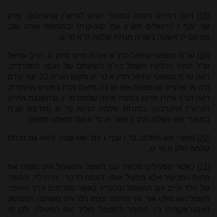
[18]
ראה דברים דומים במאורי האש לגרש"ז אויערבאך, פרק
שני ענף ז (ירושלים תש"ע עמ' קנג-קנח) ובתוספת אורה שם,
פורסם לראשונה בשו"ת מנחת שלמה ח"א סי' ט.
[19]
שו"ת משפטי עוזיאל כרך א אורח חיים סימן יג
. הרב עוזיאל
זצ"ל התיר הדלקת חשמל ביו"ט כשיטתם של חכמי הספרדים,
ראה שו"ת משפטי עוזיאל חלק א סי' יט ולקמן הערה
22
. עוד קודם
היה מי שהציע שהמצאת אש יש בה משום מכה בפטיש מהתורה,
ראה הג"ר אהרן פרוש בספרו איפה שלמה סי' ז, ובתשובת אחיינו
הגרש"ז אויערבאך במנחת שלמה תנינא סי' מ (הודפס שנית
במאורי אש השלם חלק ב שער יא סי' א עמ' תשסט-תשעו).
[20]
מאורי אש השלם, סי' ו ענף ג עמ' שנו-שנח
, וראה גם מנחת
שלמה חלק א סי' ט.
[21]
כאשר מפעילים מכשיר עם חשמל, החשמל אינו משנה את
מהות המכשיר אלא מפעיל אותו. דוגמה לדבר - נורת לד. החומר
של הלד קיים עם החשמל ובלעדיו. כאשר מזרימים דרך החומר
חשמל הוא פולט אור, אך החומר עצמו כלל אינו משתנה. הממשק
(אינטראקציה) בין החומר לחשמל מוליד את הפעולה. לכן מי