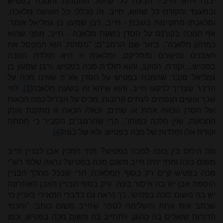
יבנה ויהא חייב? הבונה כל שהוא. המסתת והמכה בפטיש
ובמעצד והקודח כל שהוא, חייב. זה הכלל: כל העושה מלאכה,
ומלאכתו מתקיימת בשבת - חייב. רבן שמעון בן גמליאל אומר,
אף המכה בקורנס על הסדן בשעת מלאכה - חייב, מפני שהוא
כמתקן מלאכה". ביאר שם הרמב"ם: "מסתת, הוא המפסל את
האבנים ומישרם ומחליקם, ומלאכה זו היא תולדת המכה
בפטיש... וקודח, הנוקב, והוא תולדת מכה בפטיש. ורבן שמעון בן
גמליאל סובר שהמכה בפטיש על הסדן אע"פ שאינו מכה על
הדבר שצריך לרקעו חייב, והוא שיהא זה בשעת מלאכה
[3]
, לפי
שכך עושים הנפחים לעתים קרובות, מכים על הברזל כמה הכאות
ועל הסדן הכאה אחת או שתים, וכאִלו הכאה זו מתקנת אותן
ההכאות. ואין הלכה כמותו". הרי שהרמב"ם הסביר כי מסתת
וקודח אלו תולדות של מכה בפטיש, ולא של בונה
[4]
.
מה היחס בין בונה למכה בפטיש? מתי המכין אבן לבניין חייב
משום בונה ומתי יהיה חייב משום מכה בפטיש? נראה שלפי רש"י
מכה בפטיש קיים רק בסוף המלאכה; הרי שבכל מהלך הבניין
הוספת אבן יש בה איסור בונה, ורק בסוף הבניין האבן האחרונה
יש בה משום 'מכה בפטיש'. כך נראה גם בדברי המאירי בעניין מי
שכתב אות אחת והשלימה לספר שחייב משום כותב: "וחכמי
הדורות שואלים בה כהוגן, ויתחייב בה משום מכה בפטיש, וכמו