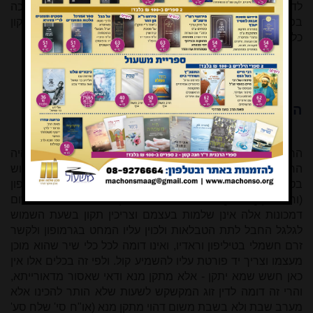
לדעתם. יתכן אם כן שכולם מסכימים לעיקר הדין בהגדרת 'מכה
בפטיש', ולדעת כולם מלאכת 'מכה בפטיש' מתקיימת רק בתיקון
כלי שכאשר אינו פועל נחשב מקולקל
[18]
.
הקשר בין חשמל ל'מכה בפטיש'
הראשון שחיבר בין פעולות חשמליות ל'מכה בפטיש' היה
הראשל"צ הרב בן ציון מאיר חי עוזיאל, שכתב ביחס לשימוש
בטלפון בשבת
[19]
: "השמעת קול על ידי מכונות גראמופון טיליפון
(וראדיום) [וראדיו] גרע טובא מהשמעת קול על ידי כלי שיר, משום
דמכונות אלה אינן שלמות בעצמם וצריכין תקון בשעת השמוש
לגלגל החבל לתת הטבלאות ולכוין עליו המחט בגרמופון ולקשר
זרם חשמלי בטיליפון וראדיו, ואינו דומה לכל כלי שיר שהוא מוכן
מעצמו וצריך יד פורטת עליו להשמיע קול. ולפי זה בכלים אלו אין
כאן חשש שמא יתקן - אלא מתקן מנא ודאי שאסור מדאורייתא,
והרי זה דומה לדין זוג המקשקש לשעות שלא הותר להכינו אלא
מערב שבת ולא בשבת משום דהוי מתקן מנא (או"ח סי' שלח סע'