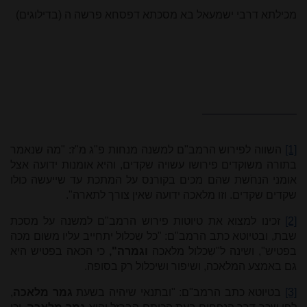
מכילתא דרבי ישמעאל בא מסכתא דפסחא פרשה ה
(בדילוגים)
[1]
השווה לפירוש הרמב"ם למשנה מנחות פ"ג מ"ז: "מה שנאמר
בתורה משוקדים פירושו עשויה שקדים, והיא אומנות ידועה אצל
אומני הנחֹשת שהם מכים בקורנס על המתכת עד שייעשה כולו
שקדים שקדים. וזו מלאכה ידועה שאין צורך לתארה".
[2]
זכינו למצוא את טיוטות פירוש הרמב"ם למשנה על מסכת
שבת, ובטיוטא כתב הרמב"ם: "כל שִכלול יתחייב עליו משום מכה
בפטיש", ושינה ל"שִכלול מלאכה
וגמרה",
כי הכאה בפטיש היא
גם באמצע המלאכה, ושיפור ושיכלול רק בסופה.
[3]
בטיוטא כתב הרמב"ם: "ובתנאי שיהיה בשעת
גמר מלאכה
,