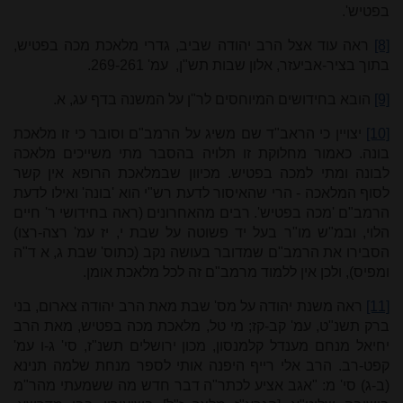
בפטיש'.
[8]
ראה עוד אצל הרב יהודה שביב, גדרי מלאכת מכה בפטיש,
בתוך בציר-אביעזר, אלון שבות תש"ן, עמ' 269-261.
[9]
הובא בחידושים המיוחסים לר"ן על המשנה בדף עג, א
.
[10]
יצויין כי הראב"ד שם משיג על הרמב"ם וסובר כי זו מלאכת
בונה. כאמור מחלוקת זו תלויה בהסבר מתי משייכים מלאכה
לבונה ומתי למכה בפטיש. מכיוון שבמלאכת הרופא אין קשר
לסוף המלאכה - הרי שהאיסור לדעת רש"י הוא 'בונה' ואילו לדעת
הרמב"ם 'מכה בפטיש'. רבים מהאחרונים (ראה בחידושי ר' חיים
הלוי, ובמ"ש מו"ר בעל יד פשוטה על שבת י, יז עמ' רצה-רצו)
הסבירו את הרמב"ם שמדובר בעושה נקב (כתוס' שבת ג, א ד"ה
ומפיס), ולכן אין ללמוד מרמב"ם זה לכל מלאכת אומן.
[11]
ראה משנת יהודה על מס' שבת מאת הרב יהודה צארום, בני
ברק תשנ"ט, עמ' קב-קז; מי טל, מלאכת מכה בפטיש, מאת הרב
יחיאל מנחם מענדל קלמנסון, מכון ירושלים תשנ"ז, סי' ג-ו עמ'
קפט-רב. הרב אלי רייף היפנה אותי לספר מנחת שלמה תנינא
(ב-ג) סי' מ: "אגב אציע לכתר"ה דבר חדש מה ששמעתי מהר"מ