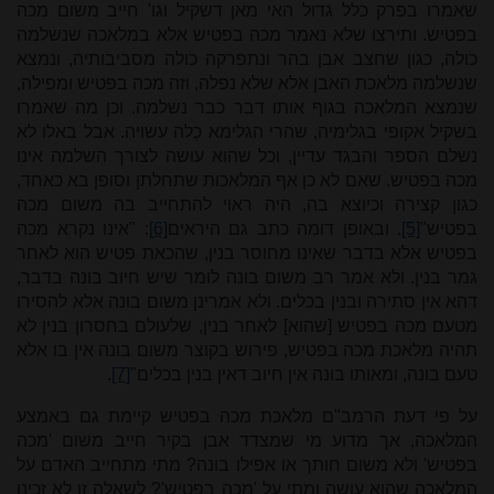
שאמרו בפרק כלל גדול האי מאן דשקיל וגו' חייב משום מכה
בפטיש. ותירצו שלא נאמר מכה בפטיש אלא במלאכה שנשלמה
כולה, כגון שחצב אבן בהר ונתפרקה כולה מסביבותיה, ונמצא
שנשלמה מלאכת האבן אלא שלא נפלה, וזה מכה בפטיש ומפילה,
שנמצא המלאכה בגוף אותו דבר כבר נשלמה. וכן מה שאמרו
בשקיל אקופי בגלימיה, שהרי הגלימא כֻלה עשויה. אבל באלו לא
נשלם הספר והבגד עדיין, וכל שהוא עושה לצורך השלמה אינו
מכה בפטיש. שאם לא כן אף המלאכות שתחלתן וסופן בא כאחד,
כגון קצירה וכיוצא בה, היה ראוי להתחייב בה משום מכה
בפטיש"
[5]
. ובאופן דומה כתב גם היראים
[6]
: "אינו נקרא מכה
בפטיש אלא בדבר שאינו מחוסר בנין, שהכאת פטיש הוא לאחר
גמר בנין. ולא אמר רב משום בונה לומר שיש חיוב בונה בדבר,
דהא אין סתירה ובנין בכלים. ולא אמרינן משום בונה אלא להסירו
מטעם מכה בפטיש [שהוא] לאחר בנין, שלעולם בחסרון בנין לא
תהיה מלאכת מכה בפטיש, פירוש בקוצר משום בונה אין בו אלא
טעם בונה, ומאותו בונה אין חיוב דאין בנין בכלים"
[7]
.
על פי דעת הרמב"ם מלאכת מכה בפטיש קיימת גם באמצע
המלאכה, אך מדוע מי שמצדד אבן בקיר חייב משום 'מכה
בפטיש' ולא משום חותך או אפילו בונה? מתי מתחייב האדם על
המלאכה שהוא עושה ומתי על 'מכה בפטיש'? לשאלה זו לא זכינו