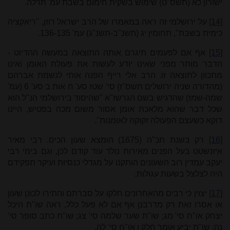
ישורון כא (תשס"ט) שימוש בשקית חימום בשבת עמ' תרלה.
[14]
על ירושלמי זה ראה במאמרו של הרב ישראל רוזן, "ריאקציה
כימית בשבת", תחומין יג (תשנ"ב-תשנ"ג) עמ' 136-135.
[15]
אף אם לפעמים תיגרם אותה התוצאה במעשה ההדיוט -
הדבר מותר מפני שאינו יודע לעשות את פעולת האומן ואינו
מתכוון לתוצאה זו. הרב אלי רייף הפנה אותי לנשמת אברהם
(מהדורה שניה ירושלים תשס"ז) סי' שטז סע' ח אות ב סע' 6 (עמ'
שמה-שמז) שהדגיש בשם הגרשז"א "שהיסוד בירושלמי הנ"ל הוא
שכל דבר שהוא מלאכת אומן אסור משום מכה בפטיש, היינו
דוקא כשעצם הפעולה זקוקה לאומנות".
[16]
רק בשנת תכ"ה (1675) הומצא שעון הכיס. רבי מאיר
איזנשטט בעל הפנים מאירות נולד עוד קודם לכן, וגם בימי רבי
יעקב עמדין רוב השעונים הותקנו על מגדלי כנסיות ועיקר תפקידם
היה לצלצל בשעות עגולות.
[17]
יצוין כי רבים מהאחרונים חלקו על סברתם והתירו לכונן שעון
או אסרו זאת רק מדרבנן אף אם לא פעל כלל, ראה שו"ת היכל
יצחק או"ח סי' מג; שו"ת שער שלמה סי' צג; שו"ת כתב סופר סי'
נה; שו"ת יביע אומר חלק ו או"ח סי' לה.