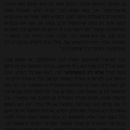
ג), והנעת המכונה וכִוונה בכלים אלה הוי ודאי מתקן מנא ואסרו
מדאורייתא". אך הוא עצמו כבר הביא שיש שאמרו שאין
במכשירים חשמלים איסור מכה בפטיש מפני שהתיקון אינו קבוע
בהם אלא רק בזמן שהחשמל זורם בהם; אך הוא אינו מסכים
לחלוקה זו, ואומר: "לא ידעתי מנין לו חילוק זה דמתקן לכל הזמן או
לזמן קטן, ואין כאן מושך דבר שכבר נערך הואיל ובלי הנעת יד
המכונה אינה ראויה להשמיע קול, וכלל גדול לימדנו הרמב"ם ז"ל
המתקן כלי באיזה דבר שיתקן חייב".
כבר הגרש"ז אויערבאך השיב לרב עוזיאל
[20]
: "אי משום מכה
בפטיש נ"ל ג"כ שאין כאן בית מיחוש... גרמת התנועה אין זה תיקון
בגוף הכלי
אלא רק כמשתמש
" וכו', ראה שם כל דבריו. הרב
עוזיאל ענה לגרשז"א (שו"ת משפטי עוזיאל כרך ג אורח חיים סי'
לו): "עוד כתב מעכ"ת דבתנועת המעלית או המאורר ע"י כח זרם
החשמל אין בו משום מכה בפטיש, והרי זה דומה כאִלו מביא את
בהמתו שהיא תעלה ותוריד המעלית או לסובב את המאורר, וכך
לי אם פרתו היא הגורמת התנועה או כלי אחר, אין כאן משום
עושה כלי כיון שהכלי הוא שלם לפנינו, וגרמת התנועה אין זה תקון
כלל בגוף הכלי אלא משתמש בו, וכמו שהוא עצמו מותר להזיז
בכחו את המעלית כן מותר לעשות זאת ע"י הזרם החשמלי וכו',
ולא גרע ממטה רפויה שמותר להחזירה, ומכוס של פרקים שמותר