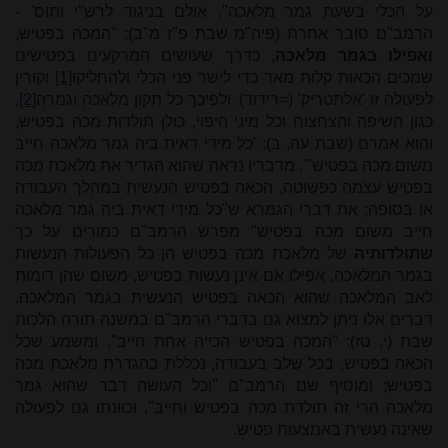
על הכלי בשעת גמר מלאכה". אולם בניגוד לרש"י ותוס' -
הרמב"ם סובר אחרת (פיה"מ שבת פ"ז מ"ב): "המכה בפטיש,
ואפילו בגמר מלאכה
, כדרך שעושים המרקעים בפטישים
שמכים הכאות קלות מאד כדי לישר פני הכלי ולהחליקו
[1]
וקורין
לפעולה זו 'אלתטריק' (=רידוד). ולפיכך כל תקון מלאכה וגמרה
[2]
,
כגון השיפה והצחצוח וכל מיני היפוי, כולן תולדות מכה בפטיש,
והוא אמרם (שבת עה, ב): 'כל מידי דאית ביה גמר מלאכה חייב
משום מכה בפטיש'". מדבריו נראה שהוא הגדיר את מלאכת מכה
בפטיש עצמה כפשוטה, הכאה בפטיש הנעשית במהלך העבודה
או בסופה; את דברי הגמרא ש"כל מידי דאית ביה גמר מלאכה
חייב משום מכה בפטיש" מפרש הרמב"ם כמורים על כך
שתולדותיה
של מלאכת מכה בפטיש הן כל הפעולות הנעשות
בגמר המלאכה, אפילו אם אינן נעשות בפטיש, משום שהן דומות
לאב המלאכה שהוא הכאה בפטיש הנעשית בגמר המלאכה.
דברים אלו ניתן למצוא גם בדברי הרמב"ם במשנה תורה הלכות
שבת (י, טז): "המכה בפטיש הכייה אחת חייב", ומשמע שכל
הכאה בפטיש, בכל שלב בעבודה, נכללת בהגדרת מלאכת מכה
בפטיש; ומוסיף שם הרמב"ם "וכל העושה דבר שהוא גמר
מלאכה הרי זה תולדת מכה בפטיש וחייב", וכוונתו גם לפעולה
שאינה נעשית באמצעות פטיש.