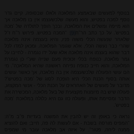
בנוסף למעשים שבאמצע המלאכה ולאלו שבסופה, קיים גדר
נוסף למכה בפטיש, והוא מעשה שלכשעצמו אין בו מלאכה אך
הוא מייפה ומשלים את המלאכה, ובכך הופך לתולדה של 'מכה
בפטיש'. על כך כתב הר"ח
[9]
: "המכה בפטיש. פירוש ר"ח ז"ל
שלאחר שנעשה הכלי משוה פניו, והיא בעצמה אינה מלאכה
שהרי כבר נעשה הכלי, אלא שגומר המלאכה. ומכאן למדו לכל
דבר שהוא בעצמו אינה מלאכה אלא שעל ידו נגמרה - לחייבו על
גמר מלאכה, כנופח בכלי זכוכית פעם שנייה שע"י כן נגמרת
המלאכה, והוא חייב כנופח נפיחה ראשונה שהיא המלאכה". מי
הם עושי הפעולה שלכשעצמה אין בה מלאכה, אך כאשר עושים
אותה בסוף הכנת הכלי היא הופכת לסוג של 'מכה בפטיש'?
מדובר על מעשים של האחראים על הכנת הכלי - אנשי המקצוע,
פעולה שיש בה מיומנות מקצועית של בעל מלאכה, המכשירה את
הדבר ומסיימת אותו, ופעולה כזו גם היא כלולה במלאכת 'מכה
בפטיש'.
נראה כי באופן זה יש להבין את המשנה בעדיות פ"ב מ"ה:
"המפיס מורסה בשבת - אם לעשות לה פה, חייב; ואם להוציא
ממנה ליחה, פטור". על איזה אב מלאכה עובר מי שמפיס