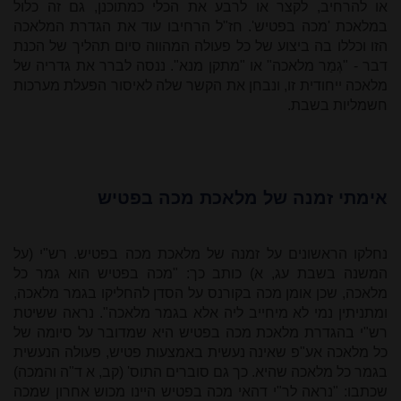
או להרחיב, לקצר או לרבע את הכלי כמתוכנן, גם זה כלול
במלאכת 'מכה בפטיש'. חז"ל הרחיבו עוד את הגדרת המלאכה
הזו וכללו בה ביצוע של כל פעולה המהווה סיום תהליך של הכנת
דבר - "גְמַר מלאכה" או "מתקן מנא". ננסה לברר את גדריה של
מלאכה ייחודית זו, ונבחן את הקשר שלה לאיסור הפעלת מערכות
חשמליות בשבת.
אימתי זמנה של מלאכת מכה בפטיש
נחלקו הראשונים על זמנה של מלאכת מכה בפטיש. רש"י (על
המשנה בשבת עג, א) כותב כך: "מכה בפטיש הוא גמר כל
מלאכה, שכן אומן מכה בקורנס על הסדן להחליקו בגמר מלאכה,
ומתניתין נמי לא מיחייב ליה אלא בגמר מלאכה". נראה ששיטת
רש"י בהגדרת מלאכת מכה בפטיש היא שמדובר על סיומה של
כל מלאכה אע"פ שאינה נעשית באמצעות פטיש, פעולה הנעשית
בגמר כל מלאכה שהיא. כך גם סוברים התוס' (קב, א ד"ה והמכה)
שכתבו: "נראה לר"י דהאי מכה בפטיש היינו מכוש אחרון שמכה