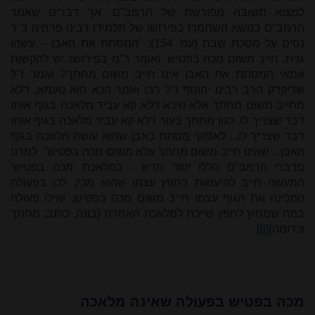
למצוא תשובה מפורשת של הרמב"ם, אך דברים שאמר
הרמב"ם בנושא השתמרו בפירושו של תלמידו רבינו פרחיה ב"ר
נסים על מסכת שבת (עמ' 154): "המסתת את האבן – עשהו
גזית, חייב משום מכה בפטיש. ואומר ר"מ בפירושו: יש להקשות
אמאי המסתת את האבן אינו חייב משום מחתך? ואמר ז"ל
שדיקדק הרב רבינו יהוסף ז"ל רבו ואמר הכא הוא טעמא, דלא
מחייב משום מחתך אלא היכא דלא קא עביד מלאכה בגוף אותו
דבר שצריך לו, כגון מחתך בעור דלא קא עביד מלאכה בגוף אותו
דבר שצריך לו... לאפוקי מסתת באבן שהוא עושה מלאכה בגוף
האבן... שאינו חייב משום מחתך אלא משום מכה בפטיש". למדנו
מדברי הרמב"ם הללו יסוד חדש - במלאכת 'מכה בפטיש'
המעשה חייב להיעשות בחפץ עצמו שהוא מכין, לכן בפעולה
המכינה את הגוף עצמו חייב משום מכה בפטיש; ואילו פעולה
במה שמחוץ לחפץ שייכת למלאכה האחרת (בונה, כותב, מחתך
וכדומה)
[8]
.
מכה בפטיש בפעולה שאינה מלאכה