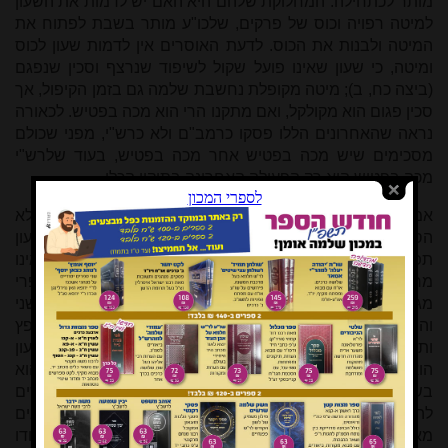
מותר לכתחילה. המחלוקת שלהם היא האם יש לדמות את השעון
למיטה רפויה וכוס של פרקים, שלכו"ע מותר בשבת לפתוח את
המיטה ולבנות את הכוס. לדעת האוסרים אין לדמות שעון לכוס
ומיטה, כי שעון שאינו פועל שקול לשיפוד שנרצף וסכין שנפגם
(ביצה כח, ב); מיטה מקופלת נחשבת שלמה גם בזמן הקיפול, אך
סכין פגום הוא מקולקל, ואם מתקנו הרי הוא מכה בפטיש. לכאורה
נראה שהאחרונים הללו פסקו כרמב"ם ולא כרש"י, מפני שכולם
מסכימים שיש מכה בפטיש אחר מכה בפטיש, בעוד שלרש"י
מכה בפטיש הוא רק הפעולה האחרונה בתיקון הכלי.
אמנם יתכן שאין מחלוקת מהותית בין האחרונים הנ"ל, אלא
הסתכלות שונה על תפקידו של שעון
[16]
. בזמננו מקובל ששעון
תפקידו להראות את השעה הנכונה כל הזמן, וברגע שהוא אינו
מראה את השעה הנכונה הוא כמקולקל, וזה מתאים לשיטת הפרי
מגדים וחיי אדם שיש מכה בפטיש בתיקונו
[17]
על פי הגדר השני
והרביעי לעיל - פעולה בסוף המלאכה, ופעולה בגוף החפץ
ותמידית בו המשפרת ומתקנת אותו. ברם אם כל תפקיד השעון
הוא לעורר או לפעול רק לפרקים, ובין הזמנים האלו אין הוא
בשימוש כלל – אם אינו פועל אין בכך קלקול, וכאשר מבקשים
להפעיל אותו אין בכך תיקון כלי אלא הפעלה בלבד, ולכן הפנים
מאירות ושאילת יעבץ התירו. יתכן כי במציאות זו גם החולקים יודו