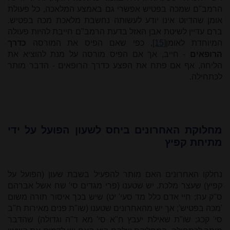
הרמב"ם שמכה בפטיש אפשרי גם באמצע המלאכה, כל פעולת
אומן שהדיוט אינו יודע לעשותה נחשבת מלאכת מכה בפטיש.
ברם עדיין לשיטת אבן האזל בדעת הרמב"ם חייבת להיות פעולה
המיוחדת לאומן
[15]
, כפי שאם הפיס את המורסה
כדרך
הרופאים
- חייב, אך אם הפיס מורסה על מנת להוציא את
הליחה, אף אם פתח את הפצע כדרך הרופאים - הדבר מותר
לכתחילה.
מחלוקת האחרונים ביחס לשעון הפועל על ידי
מתיחת קפיץ
נחלקו האחרונים האם מותר להפעיל בשבת שעון (הפועל על
קפיץ) שעצר מלכת. יש שטענו (פרי מגדים סי' שח אשל אברהם
ס"ק עח; חיי אדם כלל מד סעי' יט) שיש בכך איסור תורה משום
'מכה בפטיש'; אך יש מהאחרונים שטענו (שו"ת פנים מאירות ח"ב
סי' קכג; שו"ת שאילת יעבץ ח"א סי' מא ד"ה וגדולה) שהדבר