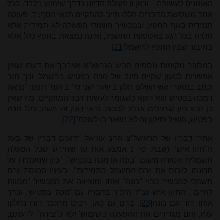
האומנים לעשותה – וכאן זו פעולת הדיוט כדרך שימוש בלבד. בכל
אחד משלושת הדברים הללו חייב להתקיים תנאי נוסף: ד. פעולה
תמידית בגוף החפץ, ובמכשיר חשמלי הפעולה לא תמידית אלא
תלויה בכל רגע באספקת החשמל, ואינה נמצאת בחפץ כלל אלא
בחיבור שבין החפץ לחשמל
[21]
.
במספר מקומות נוספים הביע הגרשז"א אוירבך את דעתו שאין
אפשרות לטעון שקיים חיוב של מכה בפטיש בחשמל, וכך חזר
וכתב במאורי אש השלם חלק ב שער שני סי' ב (עמ' תפו): "נראה
דמכה בפטיש הוא דוקא כשגומר לעשות דבר המתקיים, מה שאין
כן הכא כיון שרגילים אח"כ לכבות, ודאי דאין זה חשיב כלל מכה
בפטיש, הואיל ותיקון זה לא נשאר בו לעולם"
[22]
.
אחרי דבריו של הראשל"צ הרב עוזיאל, ידועים דבריו של בעל
ה"חזון איש'' (שבת סי' נ אמצע אות ט) שחידש שכל הפעלה
חשמלית אסורה משום ''בונה או מכה בפטיש'', ''כיון שמעמידו על
תכונתו לזרום את זרם החשמל בתמידות''. בעיניו הכנסת זרם
חשמלי למכשיר כבוי "בונה" אותו ומוציאה את המכשיר "ממוות
לחיים". החזון איש זצ"ל הזכיר בדבריו גם 'מכה בפטיש', וכרך
אותו יחד עם בונה
[23]
. ברם גם כאן, רבים מחכמי דורו נחלקו
עליו, והם מגדירים את ההפעלה כ'שימוש' ולא כ'יצירה'. לדעתם,