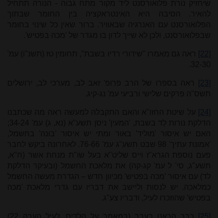
שיחזיק נורת פלואורסנט ליד מקור מתח גבוה - הנורה תתחיל
להאיר. הסיבה היא האינטראקציה בין החומר שבתוך
הפלואורסנט עם האנרגיה שבאוויר. ברור שאין כל שינוי בחומר
שבפלואורסנט, ולכן לא שייך לדון בו מגדר של 'מכה בפטיש'.
[22]
ראה גם מאמרו "שידורי רדיו בשבת", תחומין טז (תשנ"ו) עמ'
32-30.
[23]
ראה בספרו של הרב פרופ' זאב לב, מערכי לב, ירושלים
תשס"ה פרקים שלישי ורביעי עמ' נג-קיג.
[24]
על שיטת החזו"א והאם התקבלה למעשה ראה מה שכתבנו
הדלקת נורות לֵד בשבת, 'המעין' ניסן תשע"א (נא, ג) עמ' 34-24;
האם יש איסור 'מוליד' באור ומתי יש איסור 'בונה' בחשמל,
'אמונת עתיך' 98 שבט תשע"ג עמ' 76-66. לאחרונה ביקש לחבר
פעם נוספת הגרא"ז וייס שליט"א בעל שו"ת מנחת אשר (ח"א,
תשע"ג, סי' ל עמ' קג-קה) את מלאכת החשמל (ובעיקר הדלקת
לד) עם איסור 'מכה בפטיש' מכיוון חדש – הגדרת מעשה החשמל
כמלאכה. יש לנסות וליישב את דבריו עם גדרי מלאכת 'מכה
בפטיש' שהוזכרו לעיל, ודבריו צע"ג.
[25]
כבר הראנו בעבר (במאמר על הלדים, לעיל הערה
22
)