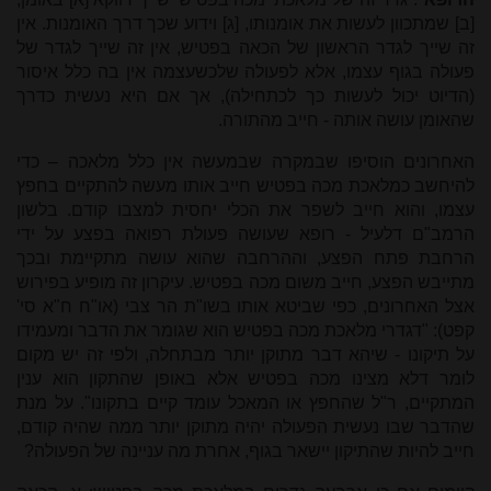
[ב] שמתכוון לעשות את אומנותו, [ג] וידוע שכך דרך האומנות. אין
זה שייך לגדר הראשון של הכאה בפטיש, אין זה שייך לגדר של
פעולה בגוף עצמו, אלא לפעולה שלכשעצמה אין בה כלל איסור
(הדיוט יכול לעשות כך לכתחילה), אך אם היא נעשית כדרך
שהאומן עושה אותה - חייב מהתורה.
האחרונים הוסיפו שבמקרה שבמעשה אין כלל מלאכה – כדי
להיחשב כמלאכת מכה בפטיש חייב אותו מעשה להתקיים בחפץ
עצמו, והוא חייב לשפר את הכלי יחסית למצבו קודם. בלשון
הרמב"ם דלעיל - רופא שעושה פעולת רפואה בפצע על ידי
הרחבת פתח הפצע, וההרחבה שהוא עושה מתקיימת ובכך
מתייבש הפצע, חייב משום מכה בפטיש. עיקרון זה מופיע בפירוש
אצל האחרונים, כפי שביטא אותו בשו"ת הר צבי (או"ח ח"א סי'
קפט): "דגדרי מלאכת מכה בפטיש הוא שגומר את הדבר ומעמידו
על תיקונו - שיהא דבר מתוקן יותר מבתחלה, ולפי זה יש מקום
לומר דלא מצינו מכה בפטיש אלא באופן שהתקון הוא ענין
המתקיים, ר"ל שהחפץ או המאכל עומד קיים בתקונו". על מנת
שהדבר שבו נעשית הפעולה יהיה מתוקן יותר ממה שהיה קודם,
חייב להיות שהתיקון יישאר בגוף, אחרת מה עניינה של הפעולה?