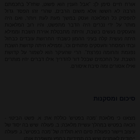
אורח חיים סימן ל): "אבל הענין הוא פשוט, שחז"ל בחכמתם
הרבה לא חששו אלא משום הרבים, שהרי זהו הפסד גדול
להפסיק כל המלאכה ועסק במשך מעת לעת ויותר, ואם היה
מותר על ידי נכרים היה הדבר מתפשט, והיו רוב המלאכות
והעסקים נעשים בשבת, והיתה מתבטלת אוירת השבת וממילא
היתה נעשית קלה בעיני ההמון כשבתי החרושת עובדים כבחול
ובתי המסחר והעסקים פתוחים וכו', וממילא היתה קדושת השבת
נפגמת והחומה נפרצת". הרי שהעיקר הוא לשמור על קדושת
השבת. על החכמים שבכל דור להדריך אילו דברים יהיו מותרים
ואילו אסורים ומה סיבת איסורם.
סיכום ומסקנות
מצאנו כי מלאכת 'מכה בפטיש' כוללת את: א. פשט הביטוי -
הכאה בפטיש במהלך עשיית מלאכה; ב. פעולה שיש בה יסוד של
עיצוב ויישור כפעולת סיום היא תולדה של 'מכה בפטיש'; ג. פעולה
ייחודית לאומנים שיש בה תמידיות בחפץ ומשפרת אותו.