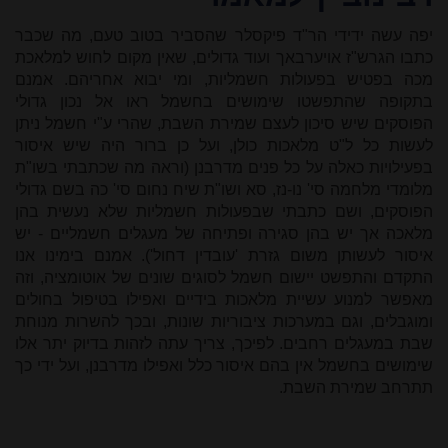
יפה עשה ידידי הר"ד פיקסלר שהסביר בטוב טעם, מה שכבר
כתבו הגרש"ז אויערבאך ועוד גדולים, שאין מקום לחוש למלאכת
מכה בפטיש בפעולות חשמליות, ומי יבוא אחריהם. אמנם
בתקופה שהתפשטו שימושים בחשמל ראו אל נכון גדולי
הפוסקים שיש סיכון לעצם שמירת השבת, שהרי ע"י חשמל ניתן
לעשות כל ל"ט מלאכות כולן, ועל כן ברור היה שיש איסור
בפעילויות כאלה על כל פנים מדרבנן (וראה מה שכתבתי בשו"ת
מלומדי מלחמה סי' נו-נז, סא ושו"ת שיח נחום סי' כה בשם גדולי
הפוסקים, ושם כתבתי שבפעולות חשמליות שלא נעשית בהן
מלאכה אך יש בהן סגירה ופתיחה של מעגלים חשמליים - יש
איסור לעשותן משום גזרת 'עובדין דחול'). אמנם בימינו אנו
התקדם והתפשט יישום חשמל לסוגים שונים של אוטומציה, וזה
מאפשר למנוע עשיית מלאכות בידיים ואפילו בטיפול בחולים
ומוגבלים, וגם במערכות ציבוריות שונות, ובכך להשרות מנוחת
שבת במעגלים רחבים. לפיכך, צריך עתה לזהות בדיוק יתר אלו
שימושים בחשמל אין בהם איסור כלל ואפילו מדרבנן, ועל ידי כך
תתרחב שמירת השבת.