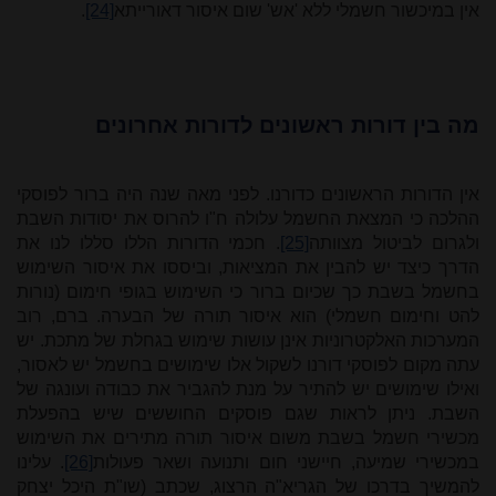
אין במיכשור חשמלי ללא 'אש' שום איסור דאורייתא
[24]
.
מה בין דורות ראשונים לדורות אחרונים
אין הדורות הראשונים כדורנו. לפני מאה שנה היה ברור לפוסקי
ההלכה כי המצאת החשמל עלולה ח"ו להרוס את יסודות השבת
ולגרום לביטול מצוותה
[25]
. חכמי הדורות הללו סללו לנו את
הדרך כיצד יש להבין את המציאות, וביססו את איסור השימוש
בחשמל בשבת כך שכיום ברור כי השימוש בגופי חימום (נורות
להט וחימום חשמלי) הוא איסור תורה של הבערה. ברם, רוב
המערכות האלקטרוניות אינן עושות שימוש בגחלת של מתכת. יש
עתה מקום לפוסקי דורנו לשקול אלו שימושים בחשמל יש לאסור,
ואילו שימושים יש להתיר על מנת להגביר את כבודה ועונגה של
השבת. ניתן לראות שגם פוסקים החוששים שיש בהפעלת
מכשירי חשמל בשבת משום איסור תורה מתירים את השימוש
במכשירי שמיעה, חיישני חום ותנועה ושאר פעולות
[26]
. עלינו
להמשיך בדרכו של הגריא"ה הרצוג, שכתב (שו"ת היכל יצחק