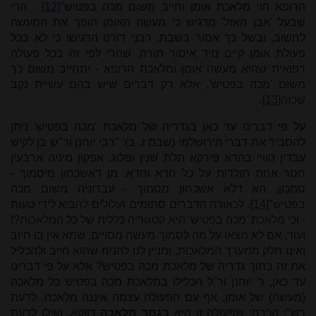
הרופא הוי מלאכת אומן וחייב משום מכה בפטיש"
[12]
. הרי
שבעל 'אבן האזל' מדגיש כי מעשה האומן הופך את המעשה
לחשוב, ובשל כך אסור בשבת. רבני דורנו הדגישו כי לא בכל
פעולת אומן קיים מיד איסור תורה, שהרי לפי זה בכל פעולה
רפואית שהיא מעשה אומן ומלאכת הרופא - יתחייב משום כך
משום 'מכה בפטיש', אלא רק דברים שיש בהם עשיית נקב
שכזה
[13]
.
על פי דברינו עד כאן בגדריה של מלאכת 'מכה בפטיש' ניתן
להסביר את דברי הירושלמי (שבת ז, ב): "רבי יוחנן ור"ש בן לקיש
עבדין הוויי בהדא פירקא תלת שנין ופלוג. אפקון מיניה ארבעין
חסר אחת תולדות על כל חדא וחדא. מן דאשכחון מיסמוך -
סמכון, הא דלא אשכחון מסמוך - עבדוניה משום מכה
בפטיש"
[14]
. לכאורה הדברים סתומים ועלולים להביא לידי טעות
- וכי מלאכת 'מכה בפטיש' היא קטגוריה כללית של כל המלאכות?!
ועוד, אם לא מצאו על מה לסמוך מעשה מסויים, שמא אין בו חיוב
ואינו חלק ממערך המלאכות, ומניין לנו להניח שהוא חייב ולהכליל
את זה בתוך גדריה של מלאכת מכה בפטיש? אלא על פי דברינו
עד כאן, ר' יוחנן ור"ל הכלילו במלאכת מכה בפטיש כל מלאכה
(מעשה) של אומן, אף עם הפעולה עצמה איננה מלאכה. לדעת
רש"י הכרחי שפעולה זו היא
בגמר מלאכה
דווקא, ואילו לדעת