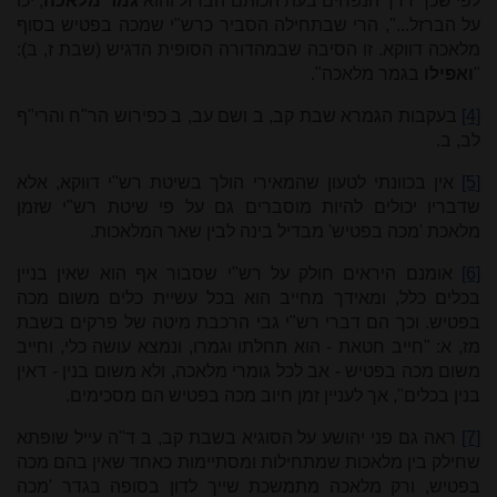
לפי שכך דרך הנפחים בעת הכותם הברזל והוא
גמר מלאכה
, יכו
על הברזל...", הרי שבתחילה הסביר כרש"י שמכה בפטיש בסוף
מלאכה דווקא. זו הסיבה שבמהדורה הסופית הדגיש (שבת ז, ב):
"
ואפילו
בגמר מלאכה".
[4]
בעקבות הגמרא שבת קב, ב ושם עב, ב כפירוש הר"ח והרי"ף
לב, ב
.
[5]
אין בכוונתי לטעון שהמאירי הולך בשיטת רש"י דווקא, אלא
שדבריו יכולים להיות מוסברים גם על פי שיטת רש"י שזמן
מלאכת 'מכה בפטיש' מבדיל בינה לבין שאר המלאכות.
[6]
אומנם היראים חולק על רש"י שסבור אף הוא שאין בניין
בכלים כלל, ומאידך מחייב הוא בכל עשיית כלים משום מכה
בפטיש. וכך הם דברי רש"י גבי הרכבת מיטה של פרקים בשבת
מז, א: "חייב חטאת - הוא תחלתו וגמרו, ונמצא עושה כלי, וחייב
משום מכה בפטיש - אב לכל גומרי מלאכה, ולא משום בנין - דאין
בנין בכלים", אך לעניין זמן חיוב מכה בפטיש הם מסכימים.
[7]
ראה גם פני יהושע על הסוגיא בשבת קב, ב ד"ה עייל שופתא
שחילק בין מלאכות שמתחילות ומסתיימות כאחד שאין בהם מכה
בפטיש, ורק מלאכה מתמשכת שייך לדון בסופה בגדר 'מכה