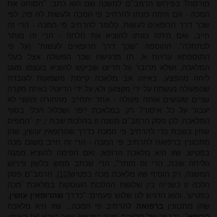
מורסה? בפירוש הרמב"ם למשנה שם הוא כתב: "הסוחט את
המכה - אם היתה כונתו להרחיב פי המכה ולעשות לה פה, לפי
שכך דרך הרופאים לעשות, כלומר להרחיב פי המכה - הרי זה
חייב, ואם היתה כונתו להוציא את הלחה - הרי זה מותר
לכתחלה". ההוספה "שכך דרך הרופאים לעשות" (על פי
התוספתא עדויות א, ח) מדגישה שכך הפעולה אצל בעלי
המלאכה, ושלא מדובר על הדיוט שביקש להוציא בעצמו מעט
ליחה מהפצע. באיזה אב מלאכה קיימת משמעות לעובדה
שהפעולה נעשתה על ידי מקצוען ולא על ידי הדיוט? באיזה מקרה
שניים שעושים אותה פעולה - אחד יתחייב מהתורה והשני לא
יעבור על כל איסור? רק במלאכת ייפוי ושכלול הכלי בסוף
המלאכה. לכן פסק הרמב"ם משנה זו בהלכות שבת י, יז: "המפיס
שחין בשבת כדי להרחיב פי המכה כדרך שהרופאין עושין, שהן
מתכוונין ברפואה להרחיב פי המכה - הרי זה חייב משום מכה
בפטיש, שזו היא מלאכת הרופא; ואם הפיסה להוציא ממנה
הליחה שבה, הרי זה מותר", הרי שכתב ממש בלשון פירוש
המשנה, רק הוסיף שזו מלאכת מכה בפטיש
[10]
. הרמב"ם פסק
הלכה זו כשנייה בין שלושת ההלכות העוסקות במלאכת 'מכה
בפטיש', והוא הדגיש לנו שלוש פעמים: "כדרך
שהרופאין עושין
,
שהן מתכוונין
ברפואה
להרחיב פי המכה... שזו היא מלאכת
הרופא
". גדר זה של מלאכת 'מכה בפטיש' שייך דווקא [א] באומן,