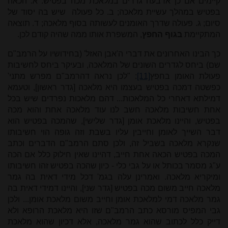
קיימים אם כן ארבעה גדרים במלאכת מכה בפטיש: א. הכאה
בפטיש במהלך עשיית מלאכה; ב. כל פעולה שיש בה יסוד של
סיום; ג. פעולה שדרך האומנים לעשותה בסוף מלאכה; ד. תוצאה
המתקיימת
בגוף החפץ
, המשפרת אותו ממה שהיה קודם לכן.
כך הבינו האחרונים את דברי ה'אבן האזל' (בחידושיו על הרמב"ם
שם) ביחס לגדרים השונים של המלאכה, ובעיקר ביחס לחשיבות
פעולת האומן בחפץ
[11]
: "לכן נראה דהרמב"ם מפרש מתני'
כפשטה דמכה בפטיש בעצמו היא מלאכה [גדר ראשון], וטעמא
דמילתא דאחרי כל המלאכות... דהם מלאכות נפרדים שיש בכל
אחת חשיבות מלאכה חשב לנו עוד מלאכה אחת והוא מכה
בפטיש, והיינו מלאכת אומן [גדר שלישי], שהמכה בפטיש הוא
דבר השייך לאומן וחייבין עליו בשבת וזה גופה הוי חשיבותו
שנקרא מלאכה בשביל זה, ולכן סתם הרמב"ם הדברים וכתב
המכה בפטיש הכאה אחת חייב, דהיינו שאין חילוק כלל אם הכה
ע"ג מסמר בכותל או על גבי כלי - כיון שהכה בפטיש זהו חשיבותו
ומיקריא מלאכה. ואמרינן עלה בגמ' דכל מידי דאית בה גמר
מלאכה חייב משום מכה בפטיש [גדר שני], והיינו דמידי דאית בה
גמר מלאכה דמי למלאכת אומן וחייב משום מלאכת אומן... ולכן
גבי המפיס מורסא כתב הרמב"ם שזו היא מלאכת הרופא ולא
דייק כלל לכתוב שהוא גמר מלאכה, אלא דכיון שהוא מלאכת