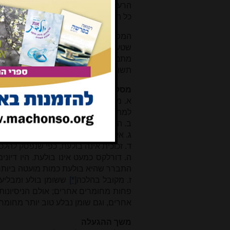
הרעיון הוא: 'כבולעו כך פולטו', באותו ת
כל האיסורים. כך הדין גם לגבי פסח. על
המסקנה היא אם כן שמתכת בולעת. השא
שטענו שמתכת כזו אינה 'עובדת', ולכן ג
מתנפצת; מה דינה של זכוכית העמידה ב
תשובה על השאלות הללו.
מסקנות
א. מתכת בולעת
[*]
, כדברי חכמינו. הני
למתכות שהיו בשימוש עיקרי בזמנים קדו
ב. הנירוסטה היא ברזל מעובד, שיש חוש
ג. אלומיניום, הוא מתכת חדשה, הבולעת
ד. זכוכית אינה בולעת, כפי שנפסק להלכ
ה. דורלקס כמעט אינו בולעת. היו דיונ
התברר שהיא בולעת כמות מועטה ביותר
ז. מקובל בהלכה
[*]
ששומן בולע ומבליע.
פחות מחומרים אחרים; אולם הניסיונו
אחרים, וגם שומן נבלע טוב יותר מחומרי
משך ההגעלה