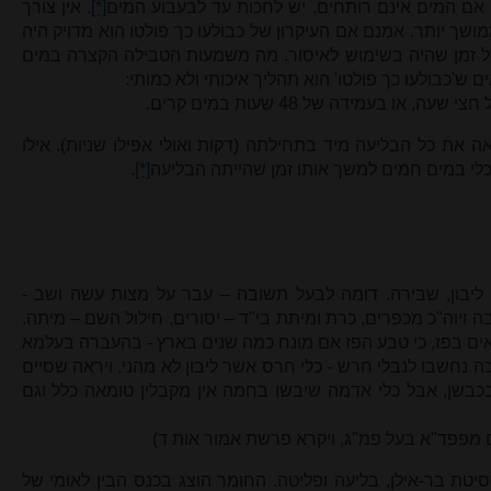
 אם המים אינם רותחים, יש לחכות עד לבעבוע המים
[*]
. אין צורך
שך יותר. אמנם אם העיקרון של כבולעו כך פולטו הוא מדויק היה
ל זמן שהיה בשימוש לאיסור. מה משמעות הטבילה הקצרה במים
ש'כבולעו כך פולטו' הוא תהליך איכותי ולא כמותי:
ו בעמידה של 48 שעות במים קרים.
 את כל הבליעה מיד בתחילתה (דקות ואולי אפילו שניות). אילו
כלי במים חמים למשך אותו זמן שהייתה הבליעה
[*]
.
, ליבון, שבירה. דומה לבעל תשובה – עבר על מצות עשה ושב -
ה ויוה"כ מכפרים, כרת ומיתת בי"ד – יסורים, חילול השם – מיתה.
ולאים בפז, כי טבע הפז אם מונח כמה שנים בארץ - בהעברה בעלמא
יכה נחשבו לנבלי חרש - כלי חרס אשר ליבון לא מהני. ויראה שסיים
 בכבשן, אבל כלי אדמה שיבשו בחמה אין מקבלין טומאה כלל וגם
"א בעל פמ"ג, ויקרא פרשת אמור אות ד)
יטת בר-אילן, בליעה ופליטה. החומר הוצג בכנס הבין לאומי של