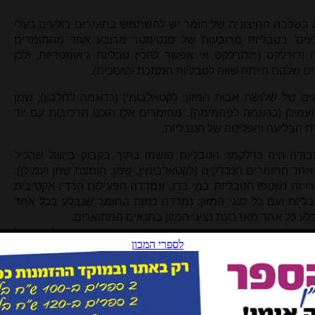
עה בשכבה החיצונית של חומר יש להשתמש בחומרים בולעים בעלי
לעים' בטבליות מרובעות של סנטימטר מרובע אחד מהחומרים
ילה ודורלקס (מדורלקס אי אפשר להכין טבליות גיאומטריות, ולכן
שלהם הייתה שווה לטבליות המתכת והזכוכית).
ים של שלושת אבות המזון: לקטאלבומין (כדוגמה לחלבון), שמן
עמילן (כדוגמה לפחמימה). מחומרים אלו הוכנו תרכובות עם יוד
ת הבליעה והפליטה של הטבליות.
דה היה כדלקמן: הטבליות הושמו בתוך בקבוק בישול שהכיל
חד החומרים הנבדקים (לקטאלבומין, שמן, חומצת שמן ועמילן).
זה נשטפו הטבליות במי ברז, ונמדדה הפעילות הרדיו-אקטיבית
בליות ועם כל סוגי המזון: נמדדה כמות החומר שנבלע בכל אחד
נבלע כל אחד מארבעת נציגי המזון בתנאים המתוארים.
תחה שנייה במים נקיים במשך חצי שעה, שאיפשרה לעמוד על
כך נעשה רישום של הרדיו-אקטיביות שנשארה בחומר אחרי תהליך
חומצת השמן נבלעה בטבליות באופן הטוב ביותר. בין הבולעים היה הפליז הפעיל ביותר (70),