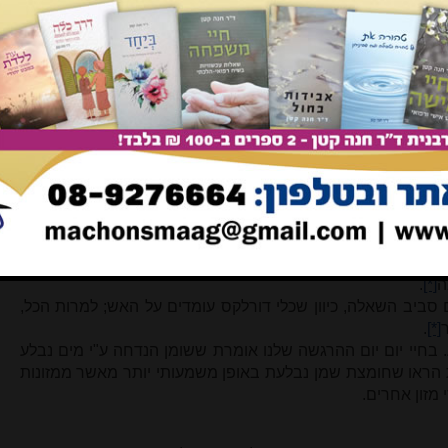
הליך שהחומר בולע את האיסור, בו הוא גם יפלוט אותו. זה הדין לגבי
 זה בדיוק בנה הצוות שעשה את הניסויים את עבודתו.
לה היא האם זה נוגע גם למתכת שאינה מחלידה (נירוסטה)? יש
ם אינה בולעת. כך הזכוכית הרגילה אינה בולעת, ובחום מסוים היא
פני חום (דורלקס)? הניסיונות שעשו החוקרים הנ"ל נותנים לנו
סוי הוכיח זאת בפליז (מסג של נחושת, אבץ וברזל), הדומה כנראה
מים.
בים שאינו בולע; אך הוברר שהוא בולע, אמנם פחות מברזל.
 פחות.
ה
[*]
.
ים סביב השאלה, כיוון שכלי דורלקס עומדים על האש; למרות הכל,
.
[*]
 בחיי יום יום ההרגשה שלנו אומרת ששומן הנדחה ע"י מים נבלע
ת הראו שחומצת שמן נבלעת באופן משמעותי יותר מאשר ממזונות
 מזון אחרים.