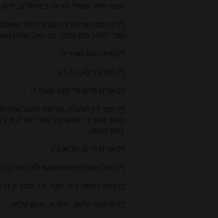
אנשי מדע שומרי תורה, בירושלים, סיוון
[*]
עד כמה שידוע לי העבודה לא הושלמה,
קצר לאחר מכן נפטר גם האב שלבו נש
[*]
סימן תנא סעיף ה.
[*]
במדבר לא, כב-כג.
[*]
אורח חיים סי' תנא סעיף ד.
[*]
יסוד דין הגעלה, אך את הזהב ואת ה
באש תעבירו באש וכל אשר לא יבא באש
בזמן ההוא.
[*]
אורח חיים, תנ"א כ"ו.
[*]
חבל שהניסיונות שנעשו לא נתנו לנו 
[*]
ראה למשל בית יוסף, יו"ד סימן ק"ה, 
[*]
תרומת הדשן, חלק א', סימן קל"א.