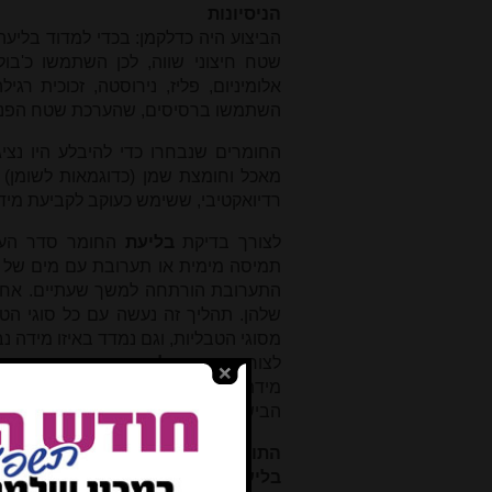
הניסיונות
הביצוע היה כדלקמן: בכדי למדוד בלי
שטח חיצוני שווה, לכן השתמשו כ'בו
אלומיניום, פליז, נירוסטה, זכוכית רג
השתמשו ברסיסים, שהערכת שטח הפנים 
החומרים שנבחרו כדי להיבלע היו נציג
מאכל וחומצת שמן (כדוגמאות לשומן) ו
רדיואקטיבי, ששימש כעוקב לקביעת מיד
לצורך בדיקת
בליעת
החומר סדר העבו
תמיסה מימית או תערובת עם מים של א
התערובת הורתחה למשך שעתיים. אחרי 
שלהן. תהליך זה נעשה עם כל סוגי הט
מסוגי הטבליות, וגם נמדד באיזו מידה 
לצורך בדיקת
פליטת
החומר נעשתה הר
מידת הפליטה תוך כדי רתיחה זו. אחר 
הבישול.
התוצאות
בליעה: