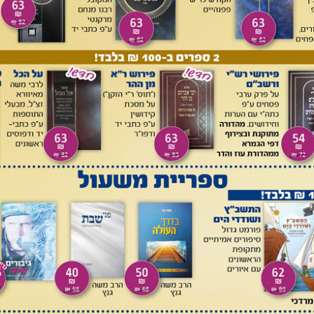
קיים יחס הפוך בין כושר הבליעה וכושר הפליטה. גוף הבולע יותר
 גם כלל הקיים בכימיה פיסיקאלית, ותוצאות אלו רק מאשרות אותו.
פליטה, כך שלדעתם הכלל 'כבולעו כך פולטו', שכוונתו שהפליטה
כמו הבליעה, אינו מתקיים במציאות. הם הסיקו שצריך להרחיב
גי כלים וחומרים שונים.
ם הביא אותי לכיוון מחשבה אחר, שיש לו השלכות חשובות בנושא
פעולה של הבליעה והפליטה, כפי שחשבו החוקרים הללו; 'כבולעו כך
סי שבו החומר נבלע כך הוא גם נפלט. חומר שנבלע בקושי, ייעלם
וחלט ע"י הניסויים של החוקרים הללו!
 מדין
[*]
: 'אך את הזהב ואת הכסף את הנחושת את הברזל את
באש תעבירו באש וטהר, אך במי נידה יתחטא, וכל אשר לא יבוא
בלקיחת כלים מהגוי: הכשרה וטבילה. ההכשרה מיועדת להוציא את
הכלי לקדושת ישראל. ההנחה הנובעת מההכשרה שנאמרה בפרשת
וקלט אולי איסור ע"י אש, טעון ליבון באש
[*]
. כל כלי שאינו סובל
עלתו במים רותחים. ההנחה היא שכלי שאינו סובל את הליבון
 ולכן מספיק שיטופל בדרך שהיה מטופל בשימושו הרגיל. סיכום