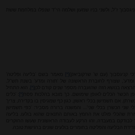
קניגסבוך ז"ל, ולשני בניו שמעון ושלמה הי"ד שנפלו במלחמת ששת
י קניגסבוך (עם ש' שרקוביאק)
[*]
מאמר בשם 'בליעה ופליטה'
 ומדע', שצורף לחוברת הראשונה של 'תורה ומדע' בשנת תש"ל.
הרצאה בנושא הזה שהועברה מספר שנים קודם לכן
[*]
. הוא התחיל
ן הכשר הכלים לאופן שימושם. כך מובא בהלכות פסח
[*]
: 'כלים
ן. אם תשמישן בכלי ראשון, כגון כף שמגיסין בו בקדירה, צריך
י שני הכשרן בכלי שני'... והמשנה ברורה מסביר: 'כפי תשמישן
אומרת שהכלי פולט את החמץ באותם התנאים שהוא בולעו. בליעה
 לבודקם במעבדה. זהו הרקע לעבודה הראשונית שעשו החוקרים
דידת הבליעה והפליטה בחומרים בולעים שונים ברגישות טובה.