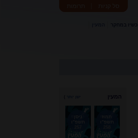
סל קניות
תרומות
שיו במחקר
המעין
המעין
ישן יותר
}
תמוז
ניסן
תשפ"ו
תשפ"ו
257
258