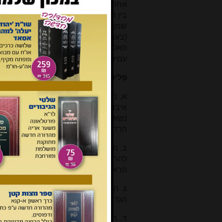
בין החומרים השונים).
שמן מאכל: רק הפליז והנירוסטה בלעו
(בערך חלק אחד לחמישים). מתוך הבלי
האלומיניום, הזכוכית והדורלקס לא בלעו 
עמילן ולקטאלבומין: רק הפליז בלע כמות
פליטה:
ניסיונות הפליטה נערכו בוואריאצ
א. נעשתה הרתחה למשך חצי שעה כנ"ל
איבדו בתהליך המתואר לעיל את כל ה
הרדיואקטיבית.
ב. נעשתה הרתחה למשך כחצי שעה, אלא
להרתחה. התוצאה הראתה ירידה תלו
הראשונות) ודעיכה איטית נוספת אחר כך.
הגדול, ונשארה כ-20% פעילות, מה שמקביל להרתחה במשך חצי שעה.