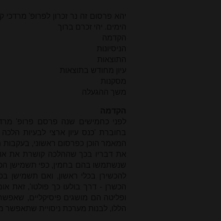
יהא פרסום זה נר זכרון לפרופ' מרדכי 
הימים. יהי זכרם ברוך
הקדמה
הניסיונות
התוצאות
עיון מחודש בתוצאות
מסקנות
משך ההגעלה
הקדמה
לפני כחמישים שנה פרסם פרופ' מרדכ
בחוברת 'כנס עיון ארצי לבעיות הלכה
המאמר הוכן כפרסום ראשוני, בעקבות 
את דבריו בכך שההלכה קושרת את אופ
שנשתמשו בהם בחמין, כפי תשמישן הכשרת
להכשירן בכלי ראשון, ואם תשמישן בכל
הכשרן - דרך בולעו כך פולטו', זאת 
ופליטה הם מושגים פיסיקליים, שאפשר
הללו, לבנות מערכת ניסויית שתאפשר מ