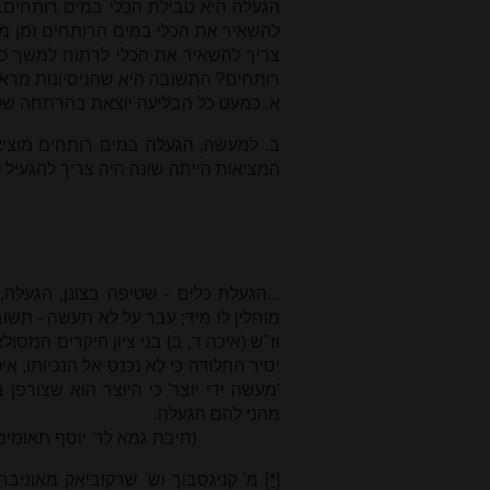
הגעלה היא טבילת הכלי במים רותחים.
להשאיר את הכלי במים הרותחים זמן ממו
צריך להשאיר את הכלי לרתוח למשך כ
רותחים? התשובה היא שהניסיונות מראים 
א. כמעט כל הבליעה יוצאת בהרתחה של חצי שעה, א
ב. למעשה, הגעלה במים רותחים מוציאה
המציאות הייתה שונה היה צריך להגעיל 
...הגעלת כלים - שטיפה בצונן, הגעלה
מוחלין לו מיד; עבר על לא תעשה - תשוב
וז"ש (איכה ד, ב) בני ציון היקרים המס
יסיר החלודה כי לא נכנס אל הנכיותו, א
'מעשה ידי יוצר' כי היוצר הוא שצורפן
מהני להם הגעלה.
(תיבת גמא לר' יוסף תאומים מפפד
[*]
מ' קניגסבוך וש' שרקוביאק מאוניברס