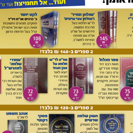
אחריו הנירוסטה (50), האלומיניום (30), הדורלקס (10) והזכוכית (2) (המספרים מראים את יחסי הבליעה
 שמן מאכל, וגם זה רק בכמות קטנה יחסית לעומת חומצת השמן
עה החלשה הזו בלעו טבליות הפליז כפליים מאלה של הנירוסטה.
כלל.
 קטנה של עמילן או של לקטאלבומין. יתר החמרים לא בלעו כלל.
יות שונות, כדלקמן:
. הפליטה הראתה תמונה הפוכה מהבליעה. הדורלקס והזכוכית
רדיואקטיביות שלהם, כך שאחרי הרתחה של חצי שעה במים לא
נשארה בהם שום קרינה. באלומיניום נשארו כ-30-35%, בנירוסטה כ-50% ובפליז כ-80% של הפעילות
 שכל חמש דקות הוצאו הדוגמאות לשם בדיקה והוחזרו מיד שוב
לה של הפעילות בבדיקה הראשונה (למעשה לאחר חמש הדקות
 תופעה זו נתקבלה בטבליות פליז, נירוסטה ואלומיניום.
ג. הטבליות הונחו במים קרים למשך 48 שעות. השמן שהיה בלוע בפליז או בנירוסטה נעלם מהן בחלקו
ד. הטבליות שופשפו בחול מטבח לחצי דקה. 75% מהפעילות נעלמה. המסקנה: הבליעה מתקיימת רק