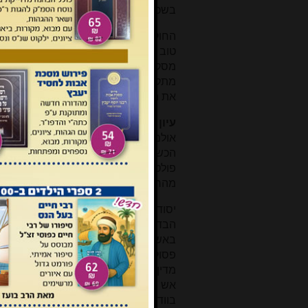
בשכבה החיצונית.
החוקרים הנ"ל הסיקו מהניסיונות האלו ש
טוב - פולט יותר גרוע, ולהיפך. זה הוא
מסקנתם הייתה שאין קשר בין הבליעה ל
מתקיימת באותה דרך ובאותה המהירות 
את הניסויים ולאשר את התוצאות לגבי סו
עיון מחודש בתוצאות
אולם עיון נוסף בתוצאות הניסויים שלה
הכשרות. 'כבולעו כך פולטו' אינו דרך ה
פולטו' מבטא מציאות, שבה באותו כח יח
מהר יותר. זהו בדיוק מה שהוכח באופן מ
יסוד דיני הכשרת הכלים נלמד ממלחמת
הבדיל ואת העופרת. כל דבר אשר יבא 
באש תעבירו במים'. שני דינים קיימים 
פסולת האיסור, והטבילה להכניס את 
מדין היא: כל כלי שאפשר להעבירו באש, 
אש תעבירו במים, דהיינו שמספיקה הג
בוודאי לא בלע בפועל איסור בחום זה,