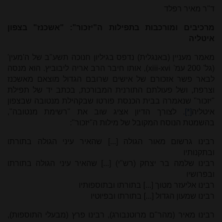
ד"ר מאיר רפלד
מרכיבים ומורכבות בתפילות ה"יזכור": "אשכנז" בצפון
איטליה
מאמר מעניין (באנגלית) נדפס בגיליון חנוכה תשע"ב של ה'מעין'
(גל' 200 עמ'
xiii-xvi
), אותו חיבר הרב אריה ליבוביץ. הוא מנסה
לבאר פשר אזכורם של אישים שרובם הגדול מוצאם מאשכנז
וצרפת, ושל פעולתם התורנית המבורכת, בכתב יד של תפילת
"יזכור" שנאמרה בבית הכנסת פורטו שבקהילת מנטובה שבצפון
איטליה
[*]
. לצורך הדיון אציג שוב את "רשימת מנטובה",
בהשמטת הנוסח המקובל של מילות ה"יזכור":
רבינו גרשום מאור הגולה [...] שהאיר עיני הגולה בתורתו
ובתקנותיו
רבינו שלמה בר יצחק (רש"י) [...] שהאיר עיני הגולה בתורתו
ובפרושיו
רבינו אליעזר מטוך [...] בתורתו ובתוספותיו
רבינו שמעון הגדול [...] בתורתו ובפיוטיו
רבינו מאיר (מהר"ם מרוטנבורג), רבינו פרץ (מבעלי התוספות),