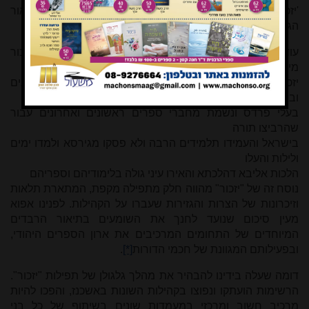
'יזכור' נטשטשה מחמת צוק העיתים. כך למשל רבנו גרשום מאור
הגולה הפך לגרשון, ורבנו שמעון הפייטן שמו שונה לשמשון.
עוד יש להוסיף, שבקונטרס וירצבורג דלעיל, מצאנו תפילת יזכור
מיוחדת במינה:
יזכור אלהים נשמת תנאים ואמוראים ונשמת חכמים קדמונים
ובתראים ונשמת
בעלי פרדס ונשמת מחברי ספרים ראשונים ואחרונים עבור
שהרביצו תורה
בישראל והעמידו תלמידים הרבה ולא פסקו מגירסא ולמדו ימים
ולילות והעלו
הלכות אליבא דהלכתא והאירו עיני גולה בלימודיהם וספריהם
נוסח זה של "יזכור" מהווה חלק מתפילה מקפת, המתארת תלאות
וזיכרונות של הצרות והגזירות שעברו על הקהילות. לפנינו אפוא
מעין סיכום שנועד לחנך את השומעים בתיאור הרבדים
המיוחדים של התחומים המרכיבים את ארון הספרים היהודי,
ובפעילותם המגוונת של חכמי הדורות
[*]
.
דומה שעלה בידינו להבהיר את מהלך גלגולן של תפילות "יזכור".
הרשימות הועתקו ונפוצו בקהילות השונות באשכנז, והפכו להיות
מרכיב חשוב ומרכזי במעמדות שונים בשיתוף של כל בני