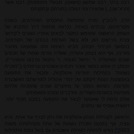
רבנו ברוך, רבנו שמשון (משאנץ, מבעלי התוספות), רבנו אשר
(הרא"ש) [...] שהאירו עיני הגולה בתורתם ובתקנתם
הרב ליבוביץ מניח שחמשת החכמים האחרונים, בשונה
מקודמיהם, נכרכים באחת, כנראה מחמת דרך כתיבתו של
העותק הראשוני ששימש כמקור לבאים אחריו ושגרם ל'קידוש'
צורת הרישום הזו, ולא בשל העדפת כבודם של הקודמים.
בהמשך הבירור הכותב הביא רשימה זהה שמוצאה מהעיר
מודינה, אף היא בצפון איטליה, שאליה צורפו שמות של חכמים
שונים מאיטליה: ר' יחיאל סנגויני, ר' נתנאל טרבוט והמהרי"ק.
הכותב דן אפוא בפשר אזכור חכמים אשכנזים וצרפתים ב"הזכרת
נשמות" בקהילות יהודיות איטלקיות, ומבאר את התופעה
באמצעות הצגת זיקתם של יהודי איטליה למורשתם האשכנזית
הקדומה, כשהוא נסמך על מחקרים שונים שהפניות אליהם
מופיעות בהערות השוליים. והדברים נכונים ומאומתים.
אולם נדמה לי שאפשר לבאר את התופעה במבט מקיף יותר.
ראשית אוסיף שני נתונים.
הראשון: לקהילות הצפון-איטלקיות אלו ניתן לצרף עוד אחת, והיא
ונציה. אף בפנקס הזכרת נשמות של אחת מקהילותיה משנת
1603
[*]
(שיש לזהותה כקהילה אשכנזית גם בשל נוסח התפילות