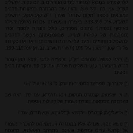
גולדשמידט במבוא למחזור לימים הנוראים ב, יום כפור, ירושלים
תש"ל, עמ' כה והע' 3-6. וראה עוד בהרחבה במקורות הרבים
המובאים בספר "מקום שנהגו" שערך ר"ש קאטאנקע, ירושלים
תשע"א, עמ' 333-355. ביצירה זו נעשתה עבודה מקיפה ויעילה
באיסוף ובסידור נתונים מפוזרים, כולל הפניות לספרי זכרון
(ממרבוך) של קהילות שונות, שבאמצעותם אפשר להחכים
ולהשכיל בתחומים רבים. על יצירה זו וחשיבותה ראה את סקירתו
של ר"י קטן, 'המעין' גיל' 199 (תשרי תשע"ב, נב, א) עמ' 109-110.
[*]
ראה למשל, מנהגים דק"ק וורמייזא לרבי יוזפא האן (מהד'
רב"ש המבורגר ), א, ירושלים תשמ"ח, עמ' קב-קה, ומקורות רבים
נוספים.
[*]
יזכורבוך, ספריית הסמינר ניו יורק, ס' 9778, עמ' 6-7.
[*]
א' יעלינעק, קונטרס המקונן, וינא תרמ"א, עמ' 70. ראה שם
בהרחבה נוסחאות הזכרת נשמות של קהילות נוספות.
[*]
א' יעלינעק,קונטרס ווירמיזא וקהל ווינא, וינא תר"ם, עמ' 7.
[*]
נושא נוסף, שנדלג עליו במסגרת זו, מתייחס להזכרת נשמות
של קדושי ערים ומדינות שאינם במרחב האשכנזי, כדוגמת