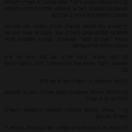
[*]
בית הכנסת הנקרא ע"ש ר' יצחק פורטו כ"ץ השתייך לקהילה
האשכנזית במנטובה; ראה ש' סימונסון, תולדות היהודים בדוכסות
מנטובה,ירושלים תשכ"ג כרך ב עמ' 413.
[*]
קונטרס בית הכנסת בויניציא, ספרית הסמינר בניו יורק מס'
8869 (ס' 49380 במכון לתצכ"י). אגב: בקובץ זה מוזכר נוהג של
חבורת "שומרים לבקר" האשכנזית, וכותבת הקונטרס קרויה
פויגלה (פיגלה) לבית קאלימני.
[*]
"כבוד חכמים". ברלין תרנ"ט, עמ' 102. וראה עוד מ"א
שולוואס, "לימוד התורה אצל יהודי איטליה", חורב י (תשכ"ח) עמ'
10.
[*]
בעלי התוספות, ב, ירושלים תש"ם, עמ' 579.
[*]
לתולדות היהדות האשכנזית בצפון איטליה, ראה ש' סימונסון
(לעיל הע' 1), א, עמ' 3.
[*]
ר' בונפיל, הרבנות באיטליה בתקופת הרינסאנס, ירושלים
תשל"ט, עמ' 164.
[*]
בנושא זה נכתבו חיבורים שונים. ראה במקורות, שהביא ד'