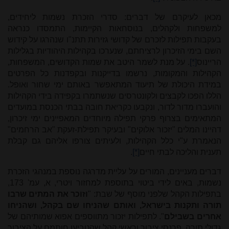
מכאן לעיקרם של דברים: סדרי הזכרת נשמות ליחידים,
למשפחות ולקהלים, בנוסחאות הקיימות, התמסדו כנראה
בעקבות תפילות לזכרם של קדושי גזירות תתנ"ו שנהרגו על קידוש
השם בימי הזיכרון לרציחתם, שנערכו בקהילות היהודיות בגלילות
הריינוס
[*]
. על מנת לשמר היטב את שמות הקדושים, המשפחות,
הקהילות והמקומות, נרשמו בדייקנות ובקפדנות כל הפרטים
במידת היכולת של תיעוד המתאפשר באותם ימי שחור ואופל.
הללו הפכו לקבצים ולקונטרסים שנשתמרו בקפידה בידי הקהילות
והועברו מדור לדור, ונקבעו כקריאת חובה בבתי הכנסת במועדים
המתאימים בצרוף פרקי תפילה מיוחדים המאפיינים ימי זיכרון,
דהיינו המלים "יזכור אלוקים" ובעיקר תפילת-זעקת "אב הרחמים"
הנאמרת ע"י כלל הקהילות, ולעיתים צורפו אליהם גם קבלת
תענית והליכה לבתי חיים
[*]
.
דברים מעניינים, המורים על עליית מדרגה נוספת במנהגי הזכרת
נשמות, באים לידי ביטוי בתוספת למחזור ויטרי, א, עמ' 173,
בתפילות הקהל שלפני מוסף של שבת: "
וזוכר את המתים שרבו
תורה ותקנות בישראל, ואותם שהניחו שם בקהל, ושהניחו
אחרים בשבילם
". לתפילות יזכור מתווספים אפוא שמותיהם של
גדולי תורה, פרנסי ציבור וראשי קהל שהטביעו חותמם על הציבור