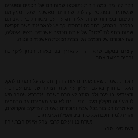
הקהילה, מדי כמה דורות נתווספו שמותיהם של חכמים ונפטרים
שנשתמרו בפנקסי קהילות שיהודים מאשכנז שגלו ממקומם
הפיצום בפזורות שונות אליהן הגיעו, עם מסורות בית אבותם
בהלכה, במנהג, בתפילה ובנוסח. כך יש לבאר את פשר הקראת
שמות בתפילת "יזכור" של אותם חכמים אשכנזים בצפון איטליה,
ואת אזכורם של חכמים אלו בבית הכנסת האשכנזי בוונציה.
קיצרנו במקום שראוי היה להאריך בו, ובעזרת הנותן ליעף כח
נרחיב במועד אחר.
הזכרת נשמות שאנו אומרים אותה דרך תפילה על המתים להקל
מעליהם הדין בעולם העליון ע"י זכות הצדקה שנותנים עבורם -
ודאי דאין בו צער [ולכן מותר לאומרה בשבת], אדרבא שמחה היא
לו שע"י זה מקילין מעליו הדין... גם לא גרע מאמירת אב הרחמים
שאומרים הציבור בכל שבת ומזכירים נשמות הצדיקים והקדושים,
והרי תלמיד חכם הכל כקרוביו, ואפילו הכי מותר...
(שו"ת בנין עולם לרבי יצחק אייזיק חבר, יורה
דעה סימן סב)