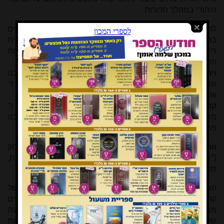
היהודי במהלך הדורות.
להלן נציג כמה דוגמאות שהוצאנו מספרי קהילות ממקורות שונים
בתוספת הערות קצרות, המלמדות על השתלשלותה של סוגיית
רישום ואזכור גדולי ישראל בתפילות הזיכרון. חלק משמות
החכמים רשמנו בכינוים המקובל והידוע.
וירצבורג
[*]
: רבנו גרשון מאור הגולה, רבנו גרשון אשכנזי, רבנו
שמעון הגדול, ר' יוסף קארו והרמ"א. ר' אליעזר מגרמייזא, ר'
אליעזר הקליר, רבנו יעקב בעל הטורים ועוד.
קובלאנץ
[*]
: רבנו גרשון מאור הגולה, ר' שמשון הגדול, רש"י, ר'
מאיר ש"ץ, ר"ת, רשב"ם, רבנו חננאל, מהר"ם מרוטנבורג, רבנו
פרץ, מהרי"ל ועוד.
וורמייזא
[*]
: רבנו גרשם מאור הגולה, רבנו שמעון בר יצחק
("שטרח עבור הקהילות והאיר עיני הגולה בפיוטים"), רש"י, ר"ת,
מהר"ם מרוטנבורג, ועוד רבים.
הצגתי מקצת מן המקצת מהמצוי בספרי זיכרון ופנקסי עיירות של
קהילות באשכנז. אמנם במשך הדורות חלו כמה שיבושים
מצערים מחמת העתקות מרושלות או כתוצאה משחזור מוטעה
של רשימות שאבדו, או בגלל שכתיבתם של דפים עם רשימות