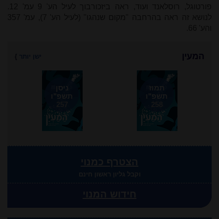
פורטוגל, רוסלאנד ועוד, ראה ביזכורבוך לעיל הע' 9 עמ' 12.
לנושא זה ראה בהרחבה "מקום שנהגו" (לעיל הע' 7), עמ' 357
והע' 66.
המעין
ישן יותר
}
תמוז
ניסן
תשפ"ו
תשפ"ו
257
258
הצטרף כמנוי
וקבל גליון ראשון חינם
חידוש המנוי