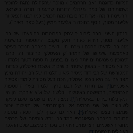
הנלוות כדוגמת "אב הרחמים") מוזכר שהקהילה נהגה להזכיר
נשמותיהם של כמה מגדולי הדורות שהעמידו תורה בישראל,
והרשימה דומה - אך חסרים בה כמה חכמים כמו רבנו חננאל ור'
אליעזר מטוך, ונוסף בתוכה ר' אליעזר ממיץ (בעל ספר יראים").
והנתון השני: הרב ליבוביץ' עסק בפרוטרוט בהופעתו של רבי
אליעזר מטוך, הידוע כעורך חלק מקבצי התוספות, ברשימת
מנטובה. לדעתו החכם ויצירתו היו ידועים במרחב הנזכר בעיקר
באמצעות שימושו של המהרי"ק האיטלקי בחיבור זה. ברם,
תימוכין משמעותיים יותר מצויים בפנינו. תוספות דטוך נלמדו -
כקובץ מסודר - באופן שיטתי בישיבות אשכנז ואיטליה, כעדותו
המפורשת של רבי דוד מיסיר ליאון, תלמידו של רבי יהודה מינץ
מפדואה, גם היא בצפון איטליה, חכם בעל מסורת לימוד ופסיקה
אשכנזיים
[*]
. גם תורתו של רבנו פרץ, תלמיד בעלי התוספות
הצרפתיים, התפשטה באיטליה, ובלשונו של א"א אורבך: "הן היו
המקובלות ביותר באיטליה"
[*]
. נמצינו למדים שמצוי טעם כעיקר
לשיבוצם של שני חכמים אלו בקונטרסים של תפילות יזכור
שנאמרו בצפון איטליה
[*]
. ראוי גם לצרף לכך תופעה נוספת
הרווחת במרחב הגיאוגרפי המדובר: "תשובותיהם של חכמים
מחוגי האשכנזים והצרפתים היו גורם מכריע בעיצוב עולם ההלכה
באיטליה הצפונית"
[*]
.