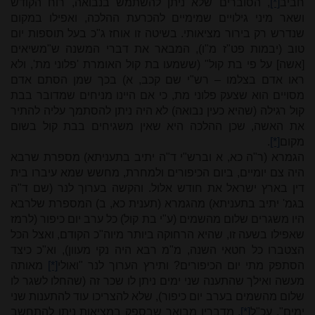
חביב
[*]
, הסוברים שלא ניתן להשתמש בנבואה, רוח הקודש
ושאר מיני גילויים שמימיים להכרעת ההלכה, ואפילו במקום
שנדרש רק בירור מציאותי. בשיטה זו אוחז ג"כ בעל תוספות יום
טוב (יבמות פט"ז מ"ו), המבאר את דברי המשנה ש"משיאים
[אשה] על פי בת קול" (ששמעו בת קול האומרת 'פלוני מת', ולא
ראו אדם בצלמו – רש"י שם קכב, א) בכך שמן הסתם אדם
מסויים הוא שצעק פלוני מת, כי אם היינו מניחים שמדובר בבת
קול רגילה (שהיא כעין נבואה) לא היה ניתן להסתמך עליה להתיר
את האשה, שכן ההלכה היא שאין משגיחים בבת קול בשום
מקום
[*]
.
הגמרא (ר"ה כא, א וברש"י ד"ה יתיב בתעניתא) מספרת שרבא
היה צם יומיים, ביום הכיפורים ולמחרת, מחשש שמא עיברו בית
דין בארץ ישראל את חודש אלול. והקשה בערוך לנר (שם ד"ה
בגמ' יתיב בתעניתא) מהגמרא (תענית כא, ב) המספרת שלרבא
היו משגרים שלום מהשמים (ע"י בת קול) כל ערב יום כיפור (לרמז
שאפילו בשעה זו, שהיא הרחוקה ביותר מיוה"כ הקודם, ואצל הכל
הצטברו כל חטאי השנה, מ"מ רבא היה נקי מעוון), וא"כ כיצד
הסתפק מתי יום הכיפורים? ותירץ הערוך לנר "ואולי
[*]
מאותה
מעשה ואילך שהתענה שני ימים ניתן לו שכר זה (שהחלו לשגר לו
שלום מהשמים בערב יום כיפור), שלא להצריכו עוד להתענות שני
ימים". עכ"ל
[*]
. מדבריו מבואר שבספק במציאות ניתן להתחשב