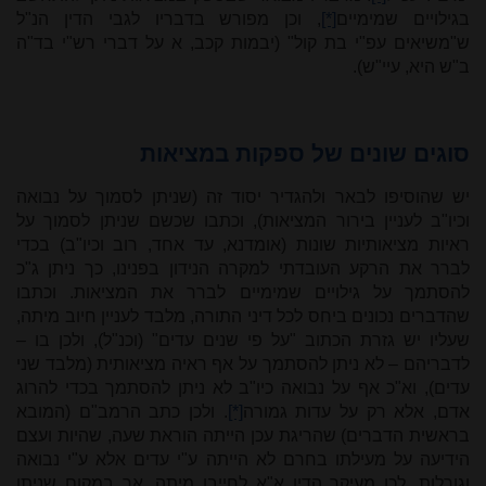
בגילויים שמימיים
[*]
, וכן מפורש בדבריו לגבי הדין הנ"ל
ש"משיאים עפ"י בת קול" (יבמות קכב, א על דברי רש"י בד"ה
ב"ש היא, עיי"ש).
סוגים שונים של ספקות במציאות
יש שהוסיפו לבאר ולהגדיר יסוד זה (שניתן לסמוך על נבואה
וכיו"ב לעניין בירור המציאות), וכתבו שכשם שניתן לסמוך על
ראיות מציאותיות שונות (אומדנא, עד אחד, רוב וכיו"ב) בכדי
לברר את הרקע העובדתי למקרה הנידון בפנינו, כך ניתן ג"כ
להסתמך על גילויים שמימיים לברר את המציאות. וכתבו
שהדברים נכונים ביחס לכל דיני התורה, מלבד לעניין חיוב מיתה,
שעליו יש גזרת הכתוב "על פי שנים עדים" (וכנ"ל), ולכן בו –
לדבריהם – לא ניתן להסתמך על אף ראיה מציאותית (מלבד שני
עדים), וא"כ אף על נבואה כיו"ב לא ניתן להסתמך בכדי להרוג
אדם, אלא רק על עדות גמורה
[*]
. ולכן כתב הרמב"ם (המובא
בראשית הדברים) שהריגת עכן הייתה הוראת שעה, שהיות ועצם
הידיעה על מעילתו בחרם לא הייתה ע"י עדים אלא ע"י נבואה
וגורלות, לכן מעיקר הדין א"א לחייבו מיתה, אך במקום שניתן