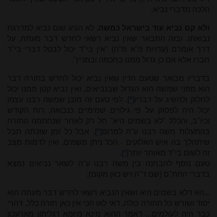
הלכה מדברי נביא:
ולא קם נביא עוד בישראל כמשה.
לא הגיע שום נביא למדרגת
נבואתו. ובזה התבאר שאין נביא רשאי לחדש דבר מעתה, על
דרך אומרם (עדויות פ"א מ"ה) "אין בי"ד יכול לבטל דברי בי"ד
חברו אלא אם כן גדול ממנו בחכמה ובמניין".
בדבריו מבואר שטעם הדין שאין נביא יכול לחדש בתורה דבר
הוא מפני שמשה הוא הגדול שבנביאים, ואין נביא קטן ממנו יכול
לחלוק ולהשיג על דבריו
[*]
. לפי טעם זה מובן שמשה רבנו עצמו
יכול היה לפסוק על פי גילויים שמימיים כנבואה, רוח הקודש
וכיו"ב, והכלל "לא בשמים היא" חל רק לאחר שנחתמה התורה
בהתעלות משה רבנו ע"ה למרום
[*]
, אבל כל זמן שזכתה תבל
שיתהלך בה איש האלוקים - הכל ניתן משמים, ואין לדמות מצב
זה לשום בי"ד מאוחר יותר
[*]
.
טעם נוסף להבחנה בין משה רבנו ע"ה לשאר נביאים נמצא
בדברי החת"ס (שם ד"ה ויש כאן מקום):
...הא דלא בשמים היא ושאין הנביא רשאי לחדש דבר מעתה הוא
יסוד ושורש כל התורה כולה, דאי לאו הכי אין כאן תורה כלל, דהרי
כבר היה לעולמים... דאמר ההוא מינא מיומא דגליתון מארעכון