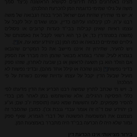
מצינו באחרונים כמה תירוצים לקושיא הראשונה (כיצד סמך
משה על גילוי שמימי כדוגמת המן להכרעת ההלכה):
א. יש מי שתירץ שהיות ועם ישראל הכיר בכוח הנבואה של משה
רבנו ע"ה, לכן קיבלוהו עליהם כדיין, וכמו שאדם יכול לקבל על
עצמו ראיות שאינן קבילות בבי"ד כעדות קרובים או פסולים
(משנה בסנהדרין כד, א) כך הוא רשאי לקבל את נאמנותם של
גילויים שמימיים כנבואה או כמו המן (בן יהוידע יומא עה, א)
[*]
.
ויש להעיר, שתירוץ זה איננו מיישב את כל המקרים שהובאו
בגמרא לעיל, שהרי בגמרא מבואר שהמן היה מברר את הספק
אם הוולד הוא בן תשעה לראשון או בן שבעה לאחרון, שזהו ספק
בדיני נפשות
[*]
(כגון שהכה או קילל אחד מהם), ובדיני נפשות לא
מועיל שבעל הדין יקבל על עצמו עדויות שאינם כשרות על פי
ההלכה!
ב. ויש מי שכתב לתרץ שמשה רבנו הכריע את הדין מדעתו לפי
כללי הפסיקה הרגילים, אלא שהשתמש במן לאחר מכן בכדי
להסיר פקפוקים, לעז וחששות שמא טעה (תוספת יו"כ שם; וע"ע
בן יהוידע שם ד"ה זה אומר עבדי גנבת וכו'). כמובן שהסבר זה
מצמצם את המשמעות הפשוטה של דברי הגמרא, שאף ספק
גמור שלא היה לו הכרעה בבי"ד היה מתברר באמצעות המן.
בירור מציאותי אינו הכרעת דין