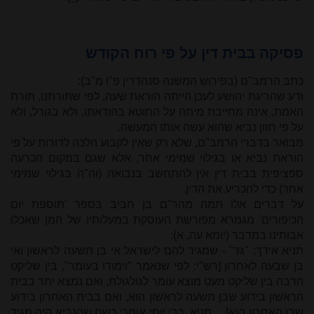
פסיקה בבית דין על פי רוח הקודש
כתב הרמב"ם (בפירוש המשנה סנהדרין פ"ו מ"ב):
ודע שהריגת יהושע לעכן הייתה הוראת שעה, לפי שתורתנו, תורת
האמת, אינה מחייבת מיתה על החוטא בהודאתו, ולא בגורל, ולא
על פי חזון נביא שהוא עשה אותו המעשה.
מבואר בדברי הרמב"ם, שלא רק שאין לקבוע הלכה לדורות על פי
הוראת נביא או בגילוי שמֵימי אחר, אלא שגם במקום הכרעה
ספציפית בבית דין אין להתחשב בנבואה (וה"ה בגילוי שמימי
אחר) כדי להכריע את הדין.
על דברים אלו תמה מהר"ם בן חביב בספר 'תוספת יום
הכיפורים' מגמרא מפורשת העוסקת במעלותיו של המן שאכלו
אבותינו במדבר (יומא עה, א):
תניא אידך: "גד" - שמגיד להם לישראל אי בן תשעה לראשון ואי
בן שבעה לאחרון [רש"י: לפי שנאמר "וימודו בעומר", בין שליקט
הרבה בין שליקט מעט מוצא עומר לגולגולת, ואם נמצא יתר בבית
הראשון בידוע שבן תשעה לראשון הוא, ואם בבית האחרון בידוע
שבן האחרון הוא]. ...תניא, רבי יוסי אומר: כשם שהנביא היה מגיד