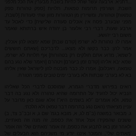
...דתניא: ארבעה עשר שחל להיות בשבת מבערין את הכל מלפני
השבת, ושורפין תרומות טמאות, תלויות [ספק טהורות ספק
טמאות] וטהורות, ומשיירין מן הטהורות מזון שתי סעודות [לשבת,
מפני שבערב פסח אין אוכלים סעודה שלישית] כדי לאכול עד
ארבע שעות, דברי רבי אלעזר בן יהודה איש ברתותא שאמר
משום רבי יהושע.
אמרו לו: טהורות לא ישרפו [קודם שבת] שמא ימצאו להן אוכלין.
אמר להן: כבר בקשו ולא מצאו... לדבריכם [שאתם חוששים
ל'שמא', מדוע אתם חולקים רק בטהורות] אף תלויות לא ישרפו,
שמא יבֹא אליהו [קודם זמן ביעורם] ויטהרם [ויאמר שלא נגע בהם
טומאה, ויאכלום]. אמרו לו: כבר מובטח להן לישראל שאין אליהו
בא לא בערבי שבתות ולא בערבי ימים טובים מפני הטורח.
רואים בפירוש מדברי הגמרא, שמוסכם לדברי הכל שאליהו
הנביא יכול להעיד על התרומה שהיא טהורה ולא נגע בה דבר
טמא, ולא אומרים "לא בשמים היא"! אלא שגם כאן מדובר על
עניין מציאותי (האם נגע בתרומה דבר טמא) ולא הלכתי.
ג. מבואר במשנה (ב"מ לג, א, מובא בגמ' שם ג, א ובב"ב צד, ב)
ששנים שהפקידו אצל אחד את כספם, זה מנה וזה מאתיים,
ולאחר זמן באו לתבוע את כספם, זה אומר 'מאתים שלי' וזה אומר
'מאתים שלי', והמוכר איננו יודע מי משניהם הוא הבעלים של