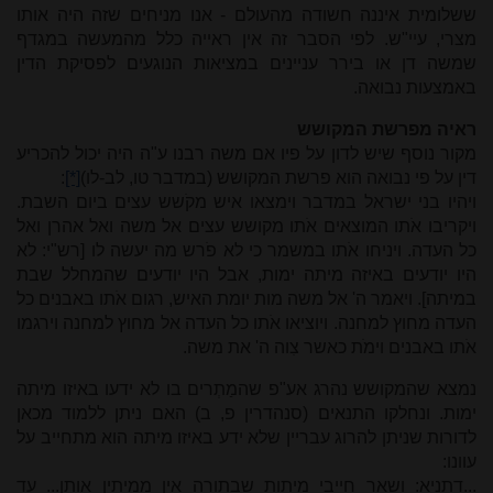
ששלומית איננה חשודה מהעולם - אנו מניחים שזה היה אותו
מצרי, עיי"ש. לפי הסבר זה אין ראייה כלל מהמעשה במגדף
שמשה דן או בירר עניינים במציאות הנוגעים לפסיקת הדין
באמצעות נבואה.
ראיה מפרשת המקושש
מקור נוסף שיש לדון על פיו אם משה רבנו ע"ה היה יכול להכריע
דין על פי נבואה הוא פרשת המקושש (במדבר טו, לב-לו)
[*]
:
ויהיו בני ישראל במדבר וימצאו איש מקֹשש עצים ביום השבת.
ויקריבו אֹתו המוצאים אֹתו מקושש עצים אל משה ואל אהרן ואל
כל העדה. ויניחו אֹתו במשמר כי לא פֹרש מה יעשה לו [רש"י: לא
היו יודעים באיזה מיתה ימות, אבל היו יודעים שהמחלל שבת
במיתה]. ויאמר ה' אל משה מות יומת האיש, רגום אֹתו באבנים כל
העדה מחוץ למחנה. ויוציאו אֹתו כל העדה אל מחוץ למחנה וירגמו
אֹתו באבנים וימֹת כאשר צִוה ה' את משה.
נמצא שהמקושש נהרג אע"פ שהמַתְרים בו לא ידעו באיזו מיתה
ימות. ונחלקו התנאים (סנהדרין פ, ב) האם ניתן ללמוד מכאן
לדורות שניתן להרוג עבריין שלא ידע באיזו מיתה הוא מתחייב על
עוונו:
...דתניא: ושאר חייבי מיתות שבתורה אין ממיתין אותן... עד