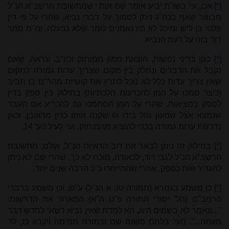
[*]
אכן, עי' בשו"ת יביע אומר שם אות י שמתשובת הרשב"א הנ"ל
מבואר שאף בכה"ג ניתן לסמוך על דברי נביא, שהרי על פי דין
פלטי בן ליש ומיכל לא היו נאמנים לומר שלא נבעלה, ומ"מ סמך
דוד בזה על דעת הנביא.
[*]
כגון בדיני נפשות, הוצאת ממון ממוחזק וכיו"ב. ונראה, שאם
נקבל את הדברים ונחלק בין מקום שצריך עדות גמורה למקום
שאין צריך עדות כלל לא נוכל לתרץ את קושיית מהר"ם בן חביב
(כיצד סמכו על המן להכרעות הלכתיות) בחילוק בין ספק בדין
לספק במציאות, שהרי על המן הסתמכו גם להכריע אם העבד
שנמצא אצל שמעון גזול בידו או שקנה אותו כדין מראובן, וכאן
נדרשת עדות גמורה בכדי להוציא מהמוחזק. ועי' לעיל הע' 14.
[*]
בחילוק זה ניתן לבאר את רוב הראיות הנ"ל, אולם, מתשובת
הרשב"א הנ"ל לגבי דוד, לכאורה, מוכח לא כך, שהרי שם לא ניתן
להגדיר זאת כספק, אחרי שהתייחדו כ"כ הרבה שנים יחד.
[*]
כן משמע בגמרא (תמורה טז, א הנ"ל) ע"ש. וכן משמע בדברי
הרמב"ם (הל' יסודי התורה פ"ט ה"א) המאחד את הדרשות:
"...ונאמר לא בשמים היא, הא למדת שאין נביא רשאי לחדש דבר
מעתה...". (ועי' בלחם משנה שם ובתורה תמימה ויקרא כז, לד