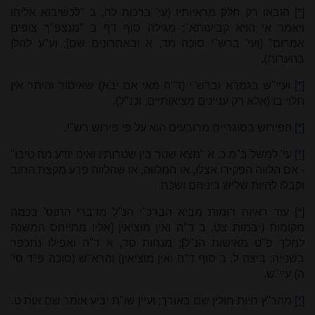
[*]
הובאו רק חלק מראיותיו (עי' ברכות לה, ב "לכשיבוא אליהו
ויאמר אי הויא קביעותא"; מגילה סוף דף ב "מנצפ"ך צופים
אמרום" [ועי' ברש"י סוכה מד, א ובאחרונים שם]; וע"ע להלן
בהערות).
[*]
ועיי"ש בגמרא וברש"י (ד"ה מאי אם יבֹא) שאיסור והיתר אין
תלוי בו (אלא רק עניינים מציאותיים, וכנ"ל).
[*]
הפירוש בסוגריים מרובעים הוא על פי פירוש רש"י.
[*]
עי' למשל ב"מ כ, א "מצא שטר בין שטרותיו ואינו יודע מה טיבו"
- אם הלווה הפקידו אצלו, או המלווה, או שהלווה פרע מקצת החוב
וקבלו להיות שליש ביניהם ושכח.
[*]
עוד ראיות דומות מביא הברכ"י הנ"ל מדברי התוס' בכמה
מקומות (יבמות צט, ב ד"ה ואין מוציאין [אליו מתייחס המשנה
למלך פ"ט מאישות הנ"ל]; מנחות סד, א ד"ה ואפילו נתכפר
בשנייה; ביצה ל, ב סוף ד"ה ואין מוציאין) והרא"ש (סוכה פ"ד סי'
ה) עיי"ש.
[*]
מהר"ץ חיות חולין שם באורך; ועיין שו"ת יביע אומר שם אות ט.