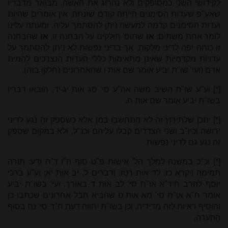
לקידושי השני כמסופקים ולא נהרוג את האשה. מבואר מדבריו
שאע"פ שעדות הסימנים הייתה קודם שזנתה, אין אומרים שהיות
ועדות הסימנים קדמה למעשה ניתן להסתמך עליה. ומעתה עלינו
לומר אחת משתים:
או
שתוס' חולקים על הבחנה זו,
או
שהבחנה
זו כוחה יפה לדיני מלקות, אך בדיני נפשות לא ניתן להסתמך על
עדויות מקדמיות שאינן מתאימות כללי העדות הנצרכים להמית
אדם (ועי' שו"ת יביע אומר שם אות ו שהאחרונים נחלקו בזה).
[*]
וע"ע שו"ת השיב משה אה"ע סי' סג אות יג-יד, הובאו דבריו
בשו"ת יביע אומר שם אות ח.
[*]
יתכן שלתירוץ זה לא התחשבו במן אלא כשספק זה נגע לדיני
ירושה וכיו"ב ושני הצדדים קבלו עליהם וכנ"ל, ולא במקום שספק
זה נגע גם לדיני נפשות.
[*]
וכ"כ במשנה למלך הל' אישות פ"ט סוף ה"ו ד"ה ודע; תורה
תמימה ויקרא כז, לד אות רטז, ודברים ל, יב אות יא; וע"ע ברכי
יוסף להרב חיד"א או"ח סי' לב אות ד באורך. ועי' בשו"ת יביע
אומר ח"א או"ח סי' מא אות ט שהביא חבל אחרונים שכתבו כן
והוסיף ראיות לזה מדידיה, וכן בשו"ת יחווה דעת ח"ד סי' נח בסוף
ההערה.