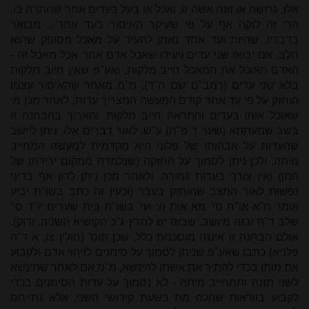
אלו, גרושה או זונה אשה זו, ואכל או בעל בעדים אחר שהתרה בו,
הרי זה לוקה אף על פי שעיקר האיסור בעד אחד'... מבואר
בדבריו, שהיות ועד אחד נאמן להעיד על מאכל מסופק שהוא
חֶלֶב, אם יבואו שני עדים ויעידו שאכל אדם אחר אכל מאכל זה -
האדם האוכל את המאכל חייב מלקות, ואע"פ שאין חיוב מלקות
בלא שני עדים (רמב"ם שם ה"ד), מ"מ מאחר שהאיסור עצמו
הוחזק על פי עד אחד קודם המעשה המצריך עדות, לאחר מכן מי
שאוכל אותו בעדים והתראה חייב מלקות. והאריך בהבחנה זו
בשב שמעתתא (שער ד פ"ח) ע"ש. לאור דברים אלו, ניתן ליישב
שהעדות על אבהותו של פלוני היא מִקדמית למעשה המחייב
מיתה, ולכן ניתן לסמוך על החזקה (שנלמדה ממקום ירידתו של
המן) ואין צורך בעדות גמורה. ולאחר מכן ניתן לדון אף בדיני
נפשות לאור המצב שהוחזק בעבר (וכעין זה כתב בשו"ת יביע
אומר ח"א או"ח סי' מא אות ה; ועי' בשו"ת בית שערים יו"ד סי'
שלב ד"ה ובזה מיושב, שבזה יש לתרץ ג"כ הקושיא השניה, ודוק).
אולם הבחנה זו איננה מוסכמת כלל, שכן תוס' (חולין צו, א ד"ה
פלניא) כתבו שאע"פ שניתן לסמוך על סימנים לזיהוי אדם ולקבוע
את מותו בכדי להתיר את אשתו להינשא, מ"מ אם לאחר שתינשא
לשני תזנה ותתחייב מיתה - לא נסמוך על עדות הסימנים בכדי
לקבוע בוודאות שהלה מת בשעת קידושי השני, אלא נתייחס