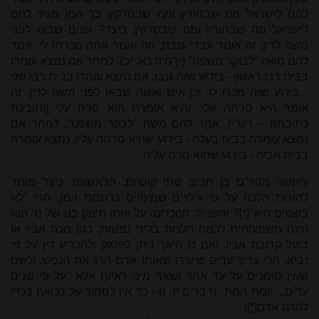
להם לישראל מה שבחורין ומה שבסדקין, כך המן מגיד להם
לישראל מה שבחורין ומה שבסדקין. כיצד? שנים שבאו לפני
משה לדין, זה אומר עבדי גנבת, וזה אומר אתה מכרתו לי, אמר
להם משה "לבוקר משפט" (ירמיה כא, יב), למחר אם נמצא עומרו
בבית רבו ראשון - בידוע שזה גנבו, אם נמצא עומרו בבית רבו שני
- בידוע שזה מכרו לו. וכן איש ואשה שבאו לפני משה לדין, זה
אומר היא סרחה עלי, והיא אומרת הוא סרח עלי [ותובעת
כתובתה – רש"י], אמר להם משה "לבקר משפט", למחר אם
נמצא עומרה בבית בעלה - בידוע שהיא סרחה עליו, נמצא עומרה
בבית אביה - בידוע שהוא סרח עליה.
והקשה מהר"ם בן חביב שתי קושיות: הראשונה: כיצד מותר
להורות הלכה על פי גילויים שמימיים כדוגמת המן, הרי "לא
בשמים היא"
[*]
? והשניה: ההכרעה על אותו תינוק בנו של מי הוא
הינה משמעותית לכמה הלכות בדיני נפשות, כגון מכה אביו או
בועל קרובת אביו, ואם כן היאך ניתן לפסוק ולהכריע דין על פי
נביא, הרי צריך עדים שיעידו שאותו אדם הרג את הנפש, וכשם
שאין סומכים על עד אחד ושאר מיני ראיות אלא "על פי שנים
עדים... יומת המת" (דברים יז, ו) - כך אין לסמוך על נבואה בכדי
להרוג אדם
[*]
!