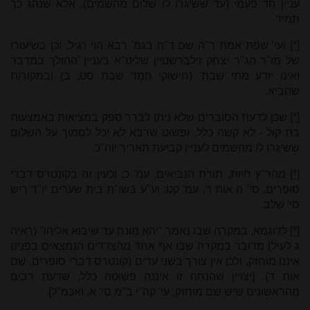
עניין חד פעמי (עד ששיגרו לו שלום מהשמים), אלא שנהג כך
תמיד.
[*]
ועי' שפת אמת ר"ה שם ד"ה בגמ' רבא הוי רגיל, וכן בשיעורו
של מו"ר הג"ר יצחק זילברשטיין שליט"א בעניין 'ההולך במדבר
ואינו יודע מתי שבת' (חישוקי חמד שבת סט, ב) ובמקורות
שהביא.
[*]
שכן לדעת הסוברים שלא ניתן לברר ספק במציאות באמצעות
בת קול - לא קשה כלל, ופשוט שרבא לא יכל לסמוך על השלום
ששיגרו לו מהשמים לעניין קביעת תאריך יוה"כ.
[*]
מהר"ץ חיות, תורת הנביאים, עמ' כ; וכעין זה בקונטרס דברי
סופרים, סי' ה אות ד, עמ' קט; וע"ע בשו"ת בית שערים יו"ד ריש
סי' שלב.
[*]
לדוגמא, במקרה שבו נאמר "יהא מונח עד שיבוא אליהו" (ראיה
ג לעיל) מדובר במקרה שבו אף אחד מהצדדים הנמצאים בפנינו
איננו מוחזק, ולכן אין צורך בשני עדים (קונטרס דברי סופרים, שם
אות ד). [יצויין שהנחה זו איננה פשוטה כלל, שדעת רבים
מהראשונים שיש שם מוחזק, עי' קה"י ב"מ סי' א, ואכמ"ל].