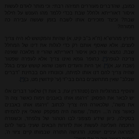
כמובן, שהדברים מעוררים תמיהה רבתי: וכי מותר לאדם לעשות
איסור דאורייתא ולחלל שבת בכדי ללמד מהו העונש על חילול
שבת? וכיצד מזכירים אותו לשבח בזמן שעשה עבירה כה
חמורה?
ותירץ מהרש"א (ח"א ב"ב קיט, א) שהיות והמקושש לא היה צריך
לעצים, אלא שאסף אותם רק כדי לגלות את דינו של המחלל
שבת, נמצא שאין כאן איסור דאורייתא שהרי זו מלאכה שאינה
צריכה לגופה
[*]
, כחופר גומא ואינו צריך אלא לעפרהּ שפטור
(שבת עג, א)
[*]
. אך היות והעדים חשבו שהוא קושש עצים בגלל
שהיה צריך להם דנו אותו למיתה, וכוונותיו הם בבחינת "דברים
שבלב" שאין מתחשבים בהם בבי"ד (עי' קידושין מט, ב)
[*]
.
והוסיף במרגליות הים (סנהדרין עח, ב אות ד) שלאור דברים אלו
יש לבאר את הפסוק: "וירגמו אותו באבנים וימות כאשר צִוה ה'
את משה", שלכאורה היה צריך לכתוב "וירגמו אותו באבנים
כאשר צִוה ה'... וימות", שמשה היה מפקפק שאולי אין להמיתו
בסקילה, כיוון שידע מצפוני לבו הטהור של צלֹפחד, וכשגזרה
החכמה העליונה לעשות אות לדורות הבאים שעיני בשר להם
ולמראה עיניים ישפטו, הדגישה התורה שבמותו קיים ציווי ה',
"וימות כאשר צִוה ה' את משה".