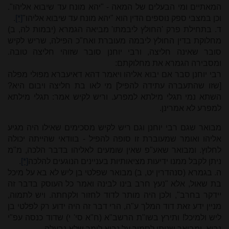
המאתיים ומי הבעלים של המאה - "יהא מונח עד שיבוא אליהו".
וכן במצבי ספק נוספים הדין הוא "יהא מונח עד שיבוא אליהו"
[*]
.
ד. בתחילת פרק 'החולץ ליבמתו' מביאה הגמרא (יבמות לה, ב)
מחלוקת בדין החולץ ליבמה מעוברת ואח"כ הפילה, שריש לקיש
סובר שאינה חליצה, ורבי יוחנן סובר שזוהי חליצה טובה.
ומסבירה הגמרא את מחלוקתם:
רבי יוחנן סבר אם יבוא אליהו ויאמר דהא דאיעברא מפולי מפלה
[שזו שהתעברה עתידה להפיל] מי לאו בת חליצה ויבום היא?
השתא נמי תגלי מילתא למפרע. וריש לקיש אמר: תגלי מילתא
למפרע לא אמרינן.
מבואר שגם רבי יוחנן וגם ריש לקיש מסכימים שאילו היה מגיע
אליהו ואומר שמעוברת זו סופה להפיל - בוודאי שהייתה יכולה
לחלוץ. ומבואר שאע"פ שאין שומעים לאליהו בדבר הלכה, מ"מ
ניתן לקבל ממנו ידיעות מציאותיות בעניינים הנוגעים להלכה
[*]
.
ה. בגמרא (סנהדרין יט, ב) מבואר שפלטי בן ליש לא בא על מיכל
בת שאול, אלא "נעץ חרב בינו לבינה ואמר כל העוסק בדבר זה
יידקר בחרב", ולכן היה מותר לדוד לחזור ולקחתה. ויש לתמוה,
מניין ידע זאת דוד המלך ע"ה, הרי דבר זה היה ידוע רק לפלטי בן
ליש ולמיכל! ותירץ בשו"ת הרשב"א (ח"א סי' י) שדוד כנסה עפ"י
נביא. ומבואר שניתן לסמוך על נביא לומר שלא נבעלה.