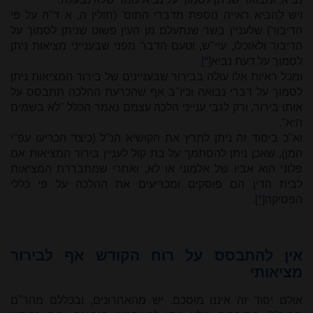
ויש להביא ראייה נוספת מדברי התוס' (חולין ה, א ד"ה על פי
הדיבור) שלעניין בשר שנתעלם מן העין פשוט שניתן לסמוך על
הדיבור ולאוכלו, עיי"ש, וטעם הדבר מפני שבענייני מציאות ניתן
לסמוך על דעת נביא
[*]
.
ומכל ראיות אלו עולה בבירור שבעניינים של בירור המציאות ניתן
לסמוך על דברי נבואה וכיו"ב אף שהכרעת ההלכה תתבסס על
אותו בירור, ורק לגבי ענייני הלכה עצמם נאמר הכלל "לא בשמים
היא".
וא"כ ביסוד זה ניתן לתרץ את הקושיא הנ"ל (כיצד הכריעו עפ"י
המן), שאכן ניתן להסתמך על בת קול לעניין בירור המציאות אם
פלוני הוא אביו של אלמוני או לא, ואחרי שמתבררת המציאות
לבית הדין הם פוסקים ומכריעים את ההלכה על פי כללי
הפסיקה
[*]
.
אין להתבסס על רוח הקודש אף לבירור
מציאותי
אולם יסוד זה איננו מוסכם. יש מהאחרונים, ובכללם מהר"ם