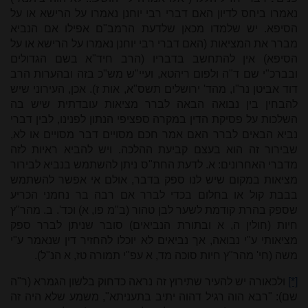
נאמרו ביחס לדיון האם דברי רבי יוחנן נאמרו על הרישא או על
הסיפא. יש שלמדו מכאן שלדעת הרמב"ם אפילו אם הנביא
מברר את המציאות (האם דברי רבי יוחנן נאמרו על הרישא או על
הסיפא) אין להתחשב בדבריו (הרב חיד"א בשם הגדולים
ובברכ"י שם ד"ה ולפום ריהטא, ועיי"ש מש"כ בזה ובהערות הרב
דוד אביטן נר"ו, מהד' ירושלים תשס"א, אות ז). אכן, העירוני שיש
להבחין בין נבואה הבאה לברר מציאות עובדתית שיש בה
השלכות על פסיקת הדין במקרה ספציפי הנתון לפנינו, לבין דברי
נביא הבאים לברר האם אמר חכם מסויים דבר מסויים או לא,
שבירור זה הוא בעצם קביעת ההלכה. ויש להביא ראיות לזה
מדברי האחרונים: א. לדעת החת"ס ניתן להשתמש בנביא לבירור
מציאות במקום שיש לנו ספק בדבר, אולם אי אפשר להשתמש
בבבת קול או בחלום בכדי לברר אם רבה בר נחמני הכריע
שספק בהרת קודמת לשער לבן טהור (ב"מ פו, א) וכד'. ב. מהר"ץ
חיות (חולין ה, א ובתורת הנביאים) סובר שניתן לברר ספק
מציאותי ע"י נבואה, אך נביאים לא יוכלו להחזיר דין שנאמר ע"י
משה (חי' מהר"ץ חיות סוכה מד, א עפ"י תמורה טז, א הנ"ל).
[*]
ולכאורה יש להעיר שתירוץ זה נראה כדחוק בלשון הגמרא (ר"ה
שם): "רבא הוה רגיל דהוה יתיב בתעניתא", משמע שלא היה זה