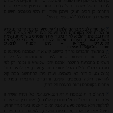
כן מצאנו כי ישנן דעות שונות האם כלל יסודי זה התקיים אף ביחס
לבית דינו של משה רבנו ע"ה (דבר המהווה תירוץ חלופי לקושיית
מהר"ם בן חביב הנ"ל), וייתכן שנידון זה תלוי בטעמים השונים
שנאמרו ביחס לכלל "לא בשמיים היא".
[*]
אני מודה לִבְנִי אברהם קלמן נ"י על סיועו בהכנת הדברים. פרק
זה מהווה חלק מקונטרס רחב העוסק בענייני "לא בשמים היא".
היות ובכוונתנו להוציא לאור בלנ"ד את הקונטרס בשלמותו, נשמח
מאוד לתגובות, הערות והארות. לשם כך – או כדי לקבל את
הקונטרס במלואו – ניתן לפנות לדוא"ל:
.
mevas123@Gmail.com
[*]
בהמשך הדברים נאריך ביישוב קושיא זו, שממנה מסתעפים
כללים יסודיים ושיטות שונות לעניין ההסתמכות על גילויים
משמים בהכרעת ההלכה. אמנם יתכן שקושיא זו נכונה רק לפי
דעת הרמב"ם (פ"ט מהל' יסודי התורה; ועוד), אך לדעת תוס'
(ב"מ נט, ב ד"ה לא בשמים; ועוד) ניתן להתחשב בבת קול
להוראת הלכה במצבים שונים, והדברים התבארו בפרקים
אחרים בקונטרס (ראה בהערה הקודמת).
[*]
מהר"צ חיות (בספרו תורת הנביאים, עמ' כא) תירץ קושיא זו
על פי דברי הרמב"ם (הל' סנהדרין פט"ז ה"ו): 'אינו צריך שני עדים
למלקות אלא בשעת מעשה, אבל האיסור עצמו בעד אחד יוחזק.
כיצד? אמר עד אחד חֵלב כליות הוא זה, כלאי הכרם הם פירות