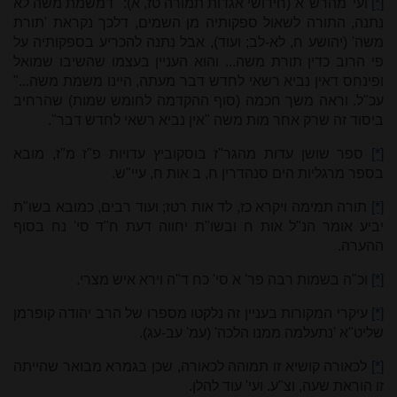
[*]
ועי' מהרש"א (חידושי אגדות תמורה טז, א): "דמשמת משה לא
נִתנה, התורה לשאול ספקותיה מן השמים, דלכך נקראת 'תורת
משה' (יהושע ח, לא-לב; ועוד), אבל נִתנה להכריע בספקותיה על
פי הרוב כדין תורת משה... והוא העניין בעצמו שהשיבו שמואל
ופינחס דאין נביא רשאי לחדש דבר מעתה, היינו משמת משה..."
עכ"ל. וראה משך חכמה (סוף ההקדמה לחומש שמות) שהרחיב
ביסוד זה שרק אחר מות משה "אין נביא רשאי לחדש דבר".
[*]
ספר שושן עדות מהגר"ז בוסקוביץ עדויות פ"ז מ"ז, מובא
בספר מרגליות הים סנהדרין ח, ב אות ח, עיי"ש.
[*]
תורה תמימה ויקרא כז, לד אות רטז; ועוד רבים, כמובא בשו"ת
יביע אומר הנ"ל אות ח ובשו"ת יחווה דעת ח"ד סי' נח בסוף
ההערה.
[*]
וכ"ה בשמות רבה פר' א סי' כח ד"ה וירא איש מצרי.
[*]
עיקרי המקורות בעניין זה נלקטו מספרו של הרב יהודה קופרמן
שליט"א 'נתעלמה ממנו הלכה' (עמ' עב-עג).
[*]
לכאורה קושיא זו תמוהה לכאורה, שכן בגמרא מבואר שהייתה
זו הוראת שעה, וצ"ע. ועי' עוד להלן.