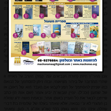
מה טיבך לכאן, אמר להם מבני [נ"א: מבנות] דן אני. אמרו לו:
"איש על דגלו באותות לבית אבותם" כתיב (במדבר ב, ב). נכנס
לבית דינו של משה ויצא מחוייב, עמד וגידף.
מגדף זה נולד לשלומית בת דברי מנוגשׂ מצרי שנתן בה את עיניו,
ובלילה הוציא את בעלה מביתו, וחזר [הנוגש] ובא עליה בחושבה
שהוא בעלה (רש"י שמות ב, יא). לימים, בא הנולד מביאה זו ליטע
אוהלו במחנה דן, אך לא ניתן לו הדבר מחמת שאביו מצרי היה.
ותמה החת"ס, מהיכן ידע משה שהלה הוא בן איש מצרי, הרי "רוב
בעילות אחר הבעל" (סוטה כז, א; חולין יא, ב. ועי' בב"ש סי' ד ס"ק
כו שהוא אפילו באשה פרוצה), ובעלה של שלומית ישראל כשר
היה, ואם כן הוולד הולך אחר האב! ומכאן שמשה ידע זאת ברוח
הקודש
[*]
, ויכול היה לפסוק על פי רוח הקודש, וכנ"ל.
אכן מהר"ץ חיות (תורת הנביאים עמ' קפה) השיב על ראייה זו
שהרי המדובר על בירור מציאותי, ובזה ניתן להסתמך על נבואה
כמו שניתן להסתמך על המן לקבוע אם העבד הוא של ראובן או
של שמעון (וכנ"ל). יצויין שבשו"ת יביע אומר (שם אות ח) כתב
שייתכן לבאר את כל העניין באופן אחר, ובאמת משה ידע שהלה
בן המצרי לא ע"י נבואה, אלא שאמר בעלה של שלומית בת דברי
שהלה איננו בנו, והוא נאמן בכך (שו"ע אה"ע ד, כט), ומאחר