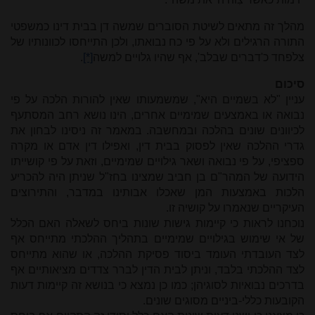
מהלך זה מתאים לשיטת הסוברים שמשה דן בבית דינו כמשפטי
התורה הרגילים ולא על פי כח נבואתו, ולכן התייחסו לכוונותיו של
צלֹפחד כ'דברים שבלב', אף שהיו גלויים למשה
[*]
.
סיכום
עניין "לא בשמיים היא", שמשמעותו שאין להורות הלכה על פי
נבואה או באמצעים שמימיים אחרים, הינו נושא רחב המסתעף
לכיוונים שונים בהלכה ובמחשבה. במאמר זה ניסינו לבחון את
גדרי ההלכה שאין לפסוק בבית דין, ואפילו דין אדם או מקרה
ספציפי, על פי נבואה ושאר גילויים שמימיים, וזאת על פי קושייתו
הידועה של המהר"ם בן חביב שמצינו בחז"ל שניתן היה להכריע
הלכות באמצעות המן שאכלו אבותינו במדבר, והתירוצים
העיקריים שנאמרו על קושיה זו.
נוכחנו לראות כי קיימות גישות שונות ביחס לשאלה האם הכלל
של אי שימוש בגילויים שמימיים בתהליך ההלכתי מתייחס אף
לצד העובדתי העומד ביסוד פסיקת ההלכה, או שהוא מתייחס
לצד ההלכתי בלבד, וניתן לבית הדין לברר צדדים מציאותיים אף
בדרכים נבואיות לסוגיהן; כמו כן נמצא כי בנושא זה קיימות דעות
הקובעות כללי-ביניים מסוגים שונים.