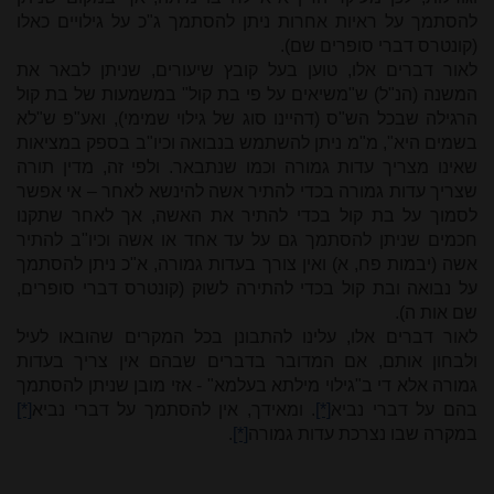
להסתמך על ראיות אחרות ניתן להסתמך ג"כ על גילויים כאלו
(קונטרס דברי סופרים שם).
לאור דברים אלו, טוען בעל קובץ שיעורים, שניתן לבאר את
המשנה (הנ"ל) ש"משיאים על פי בת קול" במשמעות של בת קול
הרגילה שבכל הש"ס (דהיינו סוג של גילוי שמימי), ואע"פ ש"לא
בשמים היא", מ"מ ניתן להשתמש בנבואה וכיו"ב בספק במציאות
שאינו מצריך עדות גמורה וכמו שנתבאר. ולפי זה, מדין תורה
שצריך עדות גמורה בכדי להתיר אשה להינשא לאחר – אי אפשר
לסמוך על בת קול בכדי להתיר את האשה, אך לאחר שתקנו
חכמים שניתן להסתמך גם על עד אחד או אשה וכיו"ב להתיר
אשה (יבמות פח, א) ואין צורך בעדות גמורה, א"כ ניתן להסתמך
על נבואה ובת קול בכדי להתירה לשוק (קונטרס דברי סופרים,
שם אות ה).
לאור דברים אלו, עלינו להתבונן בכל המקרים שהובאו לעיל
ולבחון אותם, אם המדובר בדברים שבהם אין צריך בעדות
גמורה אלא די ב"גילוי מילתא בעלמא" - אזי מובן שניתן להסתמך
בהם על דברי נביא
[*]
. ומאידך, אין להסתמך על דברי נביא
[*]
במקרה שבו נצרכת עדות גמורה
[*]
.