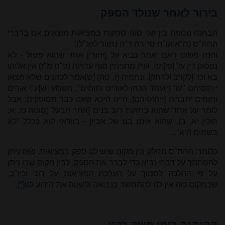
בירור לאחר שנולד הספק
הבחנה נוספת בין שני סוגי ספקות במציאות מוצאים אנו בדברי
החת"ס (ח"א או"ח סי' רח ד"ה נחזור להנ"ל):
והנה פשוט דאם יאמר נביא על [יהודי] אחד שהוא פסול - לא
נפסוק דין על [פי] זה, ועיין מתניתין סוף עדויות (פ"ח מ"ז) אין אליהו
בא וכו' [לקרב ולרחק]. ונחמיה (ז, סה) [ש]אמר לכהנים שלא מצאו
ייחוסיהם "עד (י)עמֹד הכהן לאורים ותומים", משמע [ש]ע"י אורים
ותומים יתבררו [ייחוסיהם], היינו היכא שאנו כבר מסופקים, אבל
לומר על אחד שהוא בחזקת רוב בנים [אחר הבעל (סוטה כז, א;
חולין יא, ב), שהוא איננו בנו של אביו] - בוודאי הוא בכלל "לא
בשמים היא"...
כלומר: החת"ס מחלק בין מקום שיש לנו ספק במציאות, שאז ניתן
להסתמך על דברי נביא כדי לברר את הספק, לבין מקום שבו ניתן
על פי ההלכה לסמוך על הערכת המציאות על רוב וכיו"ב,
שבמקום כזה אין לנו להתחשב בנבואה ולשנות את הידוע לנו
[*]
.
ההנהגה בימי משה רבנו