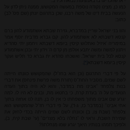
- או שהכריעו בו באמצעות נבואה וכיו"ב.
כמו כן, מצינו נקודה נוספת במעשה המקושש, ממנה ניתן לדון על
הנעשה בבית דינו של משה רבנו, שכן בתרגום יונתן (שם פס' לב)
כתוב:
והוו בני ישראל שריין במדברא, גזירת שבתא אשתמודע להון ברם
קנסא דשבתא לא אשתמודע להון. קם גברא מדבית יוסף אמר
במימריה 'איזיל ואתלוש קיסין ביומא דשבתא ויחמון יתי סהדיא
ויתנון למשה ומשה יתבע אולפן מן קדם ה' וידון יתי ובכן אשתמודע
קנסא לכל בית ישראל'. ואשכחו סהדא ית גברא כד תליש ועקר
קיסין ביומא דשבתא
[*]
.
על פי דברי התרגום (וכן הוא בחז"ל) שהמקושש כוונתו הייתה
לשם שמים, מסביר החת"ס (תורת משה פרשת פינחס) את דברי
בנות צלֹפחד "אבינו מת במדבר, והוא לא היה בתוך העדה
הנועדים על ה' בעדת קרח, כי בחטאו מת, ובנים לא היו לו. למה
יגרע שם אבינו מתוך משפחתו כי אין לו בן, תנה לנו אחזה בתוך
אחי אבינו" (במדבר כז, ג-ד), על פי דברי חז"ל שהמקושש הוא
צלפחד (שבת צו, ב) וכוונתו לשם שמים הייתה בכדי לחזק את
שמירת השבת, וראוי לו "נחלה בלא מְצרים" (עי' שבת קיח, ב),
ולפיכך תמהו בנותיו: היאך יגרע שמו מנחלתו!?