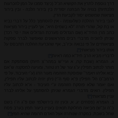
דרך נוספת לתרץ את הקושיא הנ"ל (כיצד סמכו על המן להכרעות
הלכתיות) בנויה על הבחנה יסודית בין בירור הלכה - ובין בירור
מציאות שמשמש יסוד לקביעת הדין.
לגבי בירור ההלכה כשלעצמה - אין להסתמך כלל על דברי נביא
או בת קול, שהרי תורה "לא בשמים היא", אך לעניין בירור מציאות
כתב מרן החיד"א (שם הגדולים מערכת הגדולים אות י סי' רכד)
שניתן להוכיח מדברי רבים מהראשונים שאפשר לברר ספקות
מציאותיים על פי נבואה וכיו"ב, אף שהכרעת ההלכה תתבסס על
אותו בירור מציאותי
[*]
.
לדבריו מביא הרב חיד"א כמה ראיות
[*]
:
א. הגמרא (שבת קח, א ועיי"ש במהר"צ חיות) מסתפקת אם
מותר לכתוב תפילין ע"ג עור של דג טהור, ומגיעה למסקנה ש"אם
יבוא אליהו ויאמר" שפוסקת הזוהמה מעור הדג (ע"י העיבוד, על פי
הרמב"ם הל' תפילין פ"א סוף ה"י) ניתן יהיה לכתוב עליו תפילין,
ואם יאמר שלא פוסקת הזוהמה ע"י העיבוד - א"א לכתוב עליו
תפילין. רואים מדברי הגמרא שניתן להסתמך על אליהו לברר
עניין מציאותי
[*]
!
ב. הגמרא (פסחים יג, א, וכעין זה בירושלמי שם פ"ג ה"ו בשם
ב"ה וב"ש) מביאה מחלוקת תנאים בעניין ביעור חמץ בערב פסח
שחל בשבת, במקרה שנותרה אצל האדם תרומה שהיא חמץ
[*]
: