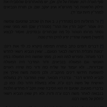
סוף הערה רטז, שעמדו על זה). אכן, יש מהאחרונים שהסבירו את
חילוק הלשונות (עי' מהרש"א ועיון יעקב שם, וכן תורת הנביאים
למהר"ץ חיות עמ' יד).
[*]
ור' מרגליות הים (סנהדרין ו, ב אות ה) שכתב שהטעם שמשה
היה אומר "ייקוב הדין את ההר" (סנהדרין שם) הוא מפני שאין
נסתר מרוחו הטהור כל מה שבחורים ובסדקים, ואסור לבצוע
[לפשר] משעה שהדיין יודע להיכן הדין נוטה.
[*]
דברים דומים כתב בתורה תמימה (ויקרא כז, לד אות ריט):
"כוונת ותכלית הדרשה לבאר הטעם... 'שאין הנביא רשאי לחדש
דבר מעתה', ומפרש למה הוא כן, מפני שמשה היה המעולה במין
האנושי וגם המעולה בנביאים, ודור המדבר היה המעולה
שבדורות... ולא יעמוד עוד שליח כזה ודור כזה שיהיו ראויים
להשפעת חידושי דינים מהקב"ה, ולכן מימות משה ואילך אין
לנביא לחדש דבר". ובדבריו מבואר, שאין המדובר רק במעלתו
האישית של משה רבנו ע"ה, אלא במעלת הדור כולו. כמו כן,
בדבריו מוטעם, שטעם זה הוא הסיבה שאין הקב"ה מחדש הלכות
בנבואה לאחר משה רבנו ע"ה ודורו, ולא רק שאין הנביא רשאי
לחלוק על משה רבנו.