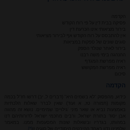
הקדמה
פסיקה בבית דין על פי רוח הקודש
בירור מציאותי אינו הכרעת דין
אין להתבסס על רוח הקודש אף לבירור מציאותי
סוגים שונים של ספקות במציאות
בירור לאחר שנולד הספק
ההנהגה בימי משה רבנו
ראיה מפרשת המגדף
ראיה מפרשת המקושש
סיכום
הקדמה
כידוע, מהפסוק "לא בשמים היא" (דברים ל, יב) דרשו חז"ל בכמה
מקומות (תמורה טז, א ועוד) שאין לברר שאלות הלכתיות
באמצעות נביא או שאר מיני 'גילויים' שמימיים. נושא זה מהווה
אבן יסוד בתורת ישראל, ורבים מחכמי ישראל לדורותיהם דנו
במהותו, בגדריו ובשאלות שונות המסעפות ממנו. במאמר
שלפנינו נדון באחד ההיבטים היסודיים של סוגיה זו
[*]
.