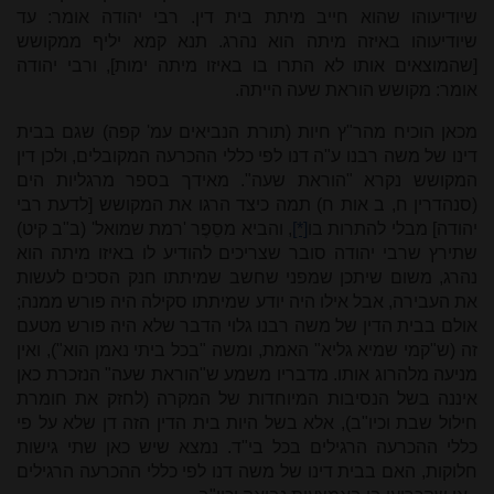
שיודיעוהו שהוא חייב מיתת בית דין. רבי יהודה אומר: עד
שיודיעוהו באיזה מיתה הוא נהרג. תנא קמא יליף ממקושש
[שהמוצאים אותו לא התרו בו באיזו מיתה ימות], ורבי יהודה
אומר: מקושש הוראת שעה הייתה.
מכאן הוכיח מהר"ץ חיות (תורת הנביאים עמ' קפה) שגם בבית
דינו של משה רבנו ע"ה דנו לפי כללי ההכרעה המקובלים, ולכן דין
המקושש נקרא "הוראת שעה". מאידך בספר מרגליות הים
(סנהדרין ח, ב אות ח) תמה כיצד הרגו את המקושש [לדעת רבי
יהודה] מבלי להתרות בו
[*]
, והביא מסֵפֶר 'רמת שמואל' (ב"ב קיט)
שתירץ שרבי יהודה סובר שצריכים להודיע לו באיזו מיתה הוא
נהרג, משום שיתכן שמפני שחשב שמיתתו חנק הסכים לעשות
את העבירה, אבל אילו היה יודע שמיתתו סקילה היה פורש ממנה;
אולם בבית הדין של משה רבנו גלוי הדבר שלא היה פורש מטעם
זה (ש"קמי שמיא גליא" האמת, ומשה "בכל ביתי נאמן הוא"), ואין
מניעה מלהרוג אותו. מדבריו משמע ש"הוראת שעה" הנזכרת כאן
איננה בשל הנסיבות המיוחדות של המקרה (לחזק את חומרת
חילול שבת וכיו"ב), אלא בשל היות בית הדין הזה דן שלא על פי
כללי ההכרעה הרגילים בכל בי"ד. נמצא שיש כאן שתי גישות
חלוקות, האם בבית דינו של משה דנו לפי כללי ההכרעה הרגילים