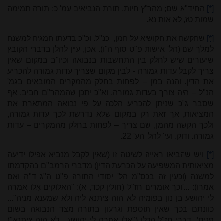
[*]
החיד"א שם; מהר"ץ חיות, תורת הנביאים עמ' כ; תורה תמימה
שמות טז, לא אות נא.
[*]
שהקשה את הקושיא על המן, וכנ"ל. וכ"כ בדעתו המגיה למשנה
למלך שם (הל' אישות פ"ט סוף ה"ו). אכן, עיין להלן בדברי הקובץ
שיעורים שיש לחלק בין התחשבות בנבואה וכיו"ב במקום שאין
צריך לקבל עדות גמורה - לבין מקום שצריך עדות גמורה להכריע
את הדין. והנה במן – לפחות בחלק מהמקרים המובאים בגמ'
הנ"ל – היה צורך בעדות גמורה. וא"כ יתכן שהמהר"ם חביב, אף
שסבר ג"כ שניתן להכריע הלכה על פי נבואה המתארת את
המציאות, אך זאת רק במקום שלא נדרשת לכך עדות גמורה,
ולכך הקשה מהמן, שם צריך – לפחות בחלק מהמקרים – עדות
גמורה. ודוק. ועי' להלן הע' 22.
[*]
ויש שהביאו ראייה לשיטה זו (שאין לקבל מנביא אפילו ידיעה
מציאותית המשפיעה על הכרעת הדין) מדברי הרמב"ם בהקדמתו
למשנה (וכעין זה בכס"מ הל' יסודי התורה פ"ט ה"ג ד"ה ואם
אמרו): ...'וכך אומרים חז"ל (חולין קכד, א): "האלוקים אִלו אמרה
לי יהושע בן נון בפומיה לא הוה ציתנא ליה ולא שמענא מניה"...
כוונתם בכך שאין תוספת וגרעון בתורה מצד הנבואה בשום
פנים
'.
דברי חז"ל הללו ("אלו אמרה לי יהושע... לא הוה ציתנא")