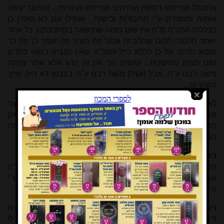
אתנטלו אורייתא דמשה ואתיהיב אורייתא אחריתי... ואפשר יעשה
אותות ומופתים ע"י תחבולות וכישוף... ואפילו אם לא נאמין כן
בכללות התורה מ"מ אין שום מצוה שתישאר במתכונתה, כל אחד
יאמר חלמתי חלום שחלב זה אסור וזה מותר וזה יאמר כך וזה כך
ותפוג תורה. על כן כללא כייל הקב"ה שאין הנביא רשאי לחדש
שום מצוה מהישנות... ומשום הכי אין זה נוהג אלא אחר מיתת
משה רבנו ע"ה, אבל [אצל] משה רבנו ע"ה בעצמו לא היה שייך
חשש זה...
לאור דברים אלו, מיושבת קושיית המהר"ם חביב הנ"ל (כיצד
פסקו את הדין עפ"י המן), שכן בימי משה רבנו ניתן היה לפסוק
הלכה על פי רוח הקודש ושאר מיני גילויים שמימיים כדוגמת
המן
[*]
.
ראיה מפרשת המגדף
החת"ס (שם ד"ה ומש"ה) מביא ראייה ליסוד זה, שמשה רבנו ע"ה
עצמו רשאי היה לדון אף ע"י נבואה ורוח הקודש, מדברי רש"י
(ויקרא כד, י) בפרשת המגדף:
ויצא בן אשה ישראלית.
מהיכן יצא?... ומתניתא אמרה מבית
דינו של משה יצא מחוייב. בא ליטע אוהלו בתוך מחנה דן, אמרו לו