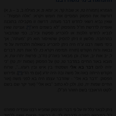
הגמרא (תמורה טז, א; שבת קד, א; יומא פ, א; מגילה ב, ב – ג, א)
דורשת את הפסוק המסיים את חומש ויקרא: "אלה המצְוֹת" -
שאין נביא רשאי לחדש דבר מעתה. דרשה זו מקבילה בתוכנה
ואופייה לדרשת חז"ל מהפסוק "לא בשמים היא"
[*]
, ועניינה שאין
לנביא לחדש הלכות או להכריע ספקות וכיו"ב, כפי שנתבאר
בהרחבה. מלשון זו ניתן להסיק שהאיסור הוא רק "מעתה", אך
בימי משה רבנו ע"ה היה ניתן להכריע בשאלות הלכתיות על פי
נבואה ורוח הקודש (תורה תמימה ויקרא כז, לד אות רטז, דברים
ל, יב אות יב, ועוד). וכן מבואר בזוה"ק (ח"ב, פרשת יתרו עח, א,
מובא באור החיים במדבר טז, טו) על הפסוק (שמות יח, טז) "כי
יהיה להם
דבר בא אלי
ושפטתי בין איש ובין רעהו...", שרוח
הקודש הייתה באה אל משה ובה היה יודע [עם מי הדין
[*]
]. ופירוש
הפסוק: "דבר בא אלי" - שהדבר עצמו היה בא לפני משה (אור
החיים שמות יח, טו), ולכן לא כתוב "באו אלי" (אור יקר שם בשם
ילקוט הראובני בשם הזוהר הנ"ל).
ניתן לבאר כלל זה על פי דברי הנימוק שמביא רבנו עובדיה ספורנו
ז"ל בפירושו לתורה (דברים לד, י) בביאור הטעם שאין ללמוד