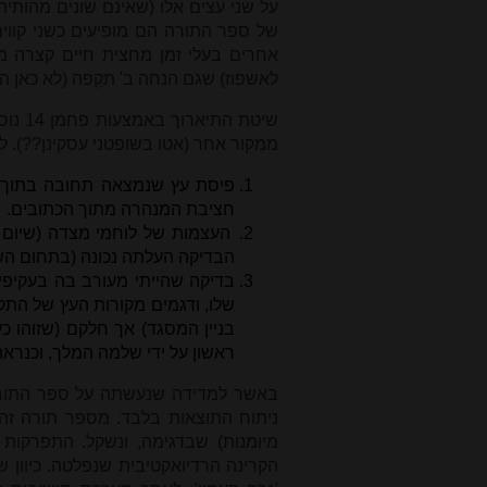
על שני עצים אלו (שאינם שונים מהותית
של ספר התורה הם מופיעים כשני קווים
לאשפוז) שגם הנחה ב' תקֵפה (לא כאן ה
שיטת 
ממקור אחר (אטו בשופטני עסקינן??). 
פיסת עץ שנמצאה תחובה בתוך הט
חציבת המנהרה מתוך הכתובים.
העצמות של לוחמי מצדה (שיום ו
הבדיקה העלתה נכונה (בתחום הש
ראשון על ידי שלמה המלך, וכנרא
באשר למדידה שנעשתה על ספר התורה ה
ניתוח התוצאות בלבד. מספר תורה זה
הקרינה הרדיואקטיבית שנפלטה. כיוון