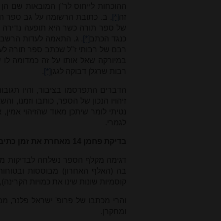
ההוכחות לייחוס לר"ן המובאות שם הן
זה
[*]
. ב. כתובת הרשומה על גב ספר הת
של ספר תורה כשר היא תופעה נדירה ב
כנגד הכתב
[*]
. ג. התאמה לעדות הרשב"
רבם של רבותי ז"ל שכתב ספר תורה לעצמו
במיורקה שאל אותו על זה כמדומה לו שה
רבות שרגלן דבוקה לגגן
[*]
.
הדברים התפרסמו בציבור, והיו תגוב
זיהויו הנכון של הספר, כותבו וזמנו, 
נטיתי לומר שיתכן מאוד שהזיהוי אמין,
לגמרי.
בדיקת פחמן 14 מאחרת את זמן כתיבת הספר
בה (האלף האחרון) מבוססות ובטוחות
קוסמיות שונות שינו את כמויות הקרינה), 
והרי מכתבו של פרופ' ישראל פלנר, ממ
ומחקרן.