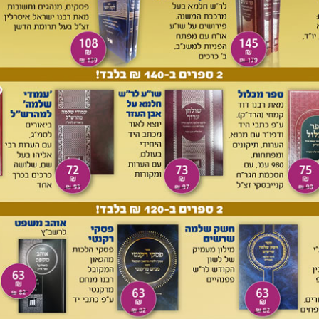
ם לא עם הרב מזוז שליט''א ולא עם הרב פרופ' הבלין שליט''א. איני
ע בה. אך איני יכול להחריש לדברים הכתובים בעמ' תנט בחוברת
"אור תורה" הנ''ל. שם כתוב "והדבר ידוע שכל בדיקות אלו (הכוונה לפחמן 14) וכיו''ב לא נעשו אלא להכחיש
ענים – סכלים שהגיע זמן לאשפזם בבית-חולים לחסרי דעת. היה
טה). אני מכהן כמורה וחוקר במכון רקח לפיסיקה קרוב לארבעים
חיש את יסודות התורה. אם נתקלים בסתירה בין המדע לתורה יש
ישב אותה. מספר רב של מדענים דתיים עסקו בכך וניתן להיוועץ
פטני עסקינן"?? ומן הראוי לא לכנותם כך. בפסילה של תוצאות
ת, או בהתעלמות מהן, לא פותרים את הסתירה. חכמים היזהרו
יומטרי
אשר הומצאה בשנת
1949
. זו
אחת
מהשיטות המדויקות
גיים
ו
ארכיאולוגיים
אורגניים
. את השיטה פיתח ה
כימאי
האמריקאי
 עבודתו. ניתן לסמוך על התיארוך רק אם הוא מתבצע במעבדות
מן: "
פחמן-12
" (המהווה 99% מהפחמן בטבע), "פחמן-13"
(המהווה קצת פחות מ-1% מהפחמן בטבע), ו"פחמן-14", המהווה טריליונית מהפחמן בטבע
י ריאקציה גרעינית באמצעות הקרינה הקוסמית שמגיעה אל כדור
הארץ מהחלל החיצון. בתהליך זה, חנקן המצוי באוויר בריכוז של כ-81% הופך לפחמן 14. בעוד שסוגי