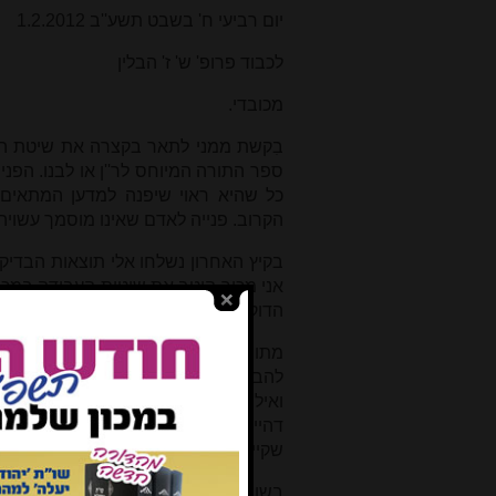
יום רביעי ח' בשבט תשע''ב 1.2.2012
לכבוד פרופ' ש' ז' הבלין
מכובדי.
ספר התורה המיוחס לר''ן או לבנו. הפני
כל שהיא ראוי שיפנה למדען המתאים (
הקרוב. פנייה לאדם שאינו מוסמך עשויה ל
בקיץ האחרון נשלחו אלי תוצאות הבדיקה 
אני מכיר היטב את שיטות העבודה במכ
הדוקטורט שלה סמוך ונראה למעבדה של
מתוך המאמרים ששלחת לי, שלך ושל הר
שקיימת סבירות, נמוכה יותר (7%), שספר התורה נכתב בתקופה מאוחרת יותר.
בשורות אלו אני רוצה לתאר בקצרה (לא ל