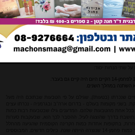
בשיטה הראשונה (בה נמדד ספר התורה הנ''ל) נמנים אטומי
 דגימות בגודל מתאים (המכילות לפחות מספר גרמים של פחמן)
 אולם שיטת המדידה הזו אינה רגישה באופן יחסי, וקיים בה חוסר
שיטת בדיקה חדשה העושה שימוש ב
"ספקטרומטר מסות מאיץ"
היא
 הזו ניתן למנות באופן
ישיר
את כמות אטומי הפחמן-14 בדגימה,
מן הבדיקה. באמצעות שיטה זו ניתן לתארך גם דגימות המכילות
שיטה זו בארץ יעשה בהקדם.
ים שנכרתו (בטעות!), שגילם על פי הטבעות שבתוכם היה מעל
ויקת. בשני מקומות בעולם - בדרום ארה''ב ובגרמניה - נכרתו עצים
תיקים כאלו, ונמדדה כמות הפחמן-14 בכל אחת מהטבעות שלהם. המדענים גילו שבטבעות רבות כמות
מחושבת בדרך שהוצגה לעיל. ההסבר לכך הוא, שבעקבות סערות
רות, בתקופות אחדות כמות הקרינה הקוסמית שהגיעה מהחלל
הייתה שונה מזו של היום, וכתוצאה מכך כמות פחמן-14 שנוצרה הייתה שונה. כיולים חדשים, המבוססים