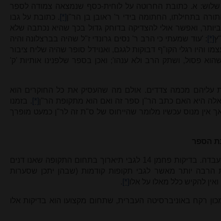
 שלוש: א. כתובת החרוטה על לוחית-כסף שנמצאה צמודה לספר
ורה בתחילתו, החתומה בידי ר' ראובן בן הר"ן
[*]
. כתובת על גבו
יותר, ואפשר אולי להצדיקה בדוחק גדול בכך שהיא נכתבה שלא
ץ
[*]
: 'עוד שמעתי כי הרב ר' נסים גרונדי ז"ל שהיה בברצלונה והיה
 והיו רגלי הקו"ף דבוקות לגגם, ואנוידל סופר שהיה שליח ציבור
וא פסול, ושתק הרב ולא ענהו'; ואכן בספר שלפנינו אותיות 'ק'
ות עליהם מכמה צדדים. אולם מה שהעסיק את כל החוקרים הוא
והשאלה היא האם כתב הר"ן ספר זה ואם הוא מתקופת הר"ן
[*]
. בזמנו
 אך אין מנוס עכשיו מלומר שהייחוס של ס"ת זה לר"ן כמעט מופרך
דגימה מקלף הספר נשלחה לבדיקות מעבדה. בדיקות פחמן 14 לגבי תיארוך בתחום התקופה שאנו דנים
 הרבה יותר מאשר לגבי תקופות קודמות (שבהן יתכן שסערות
ואין להקיש כלל מאלו על אלו
[*]
.
כון רקח באוניברסיטה העברית, שתחום מקצועו הוא בדיקות אלו