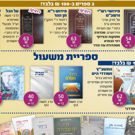
, הוא
דועך
במשך הזמן והופך
זמן מחצית חיים
, שהוא עבור
קצב ההיווצרות של פחמן-14 וקצב דעיכתו מאידך מביא לשיווי משקל, כך שריכוז האיזוטופ פחמן-14
ר הארץ) הוא
קבוע
ויציב יחסית לאיזוטופים האחרים של הפחמן.
יזוטופים האחרים של הפחמן תוך כדי תהליך ה
פוטוסינתזה
.
ים באמצעות
שרשרת המזון
. כיוון שבתהליך הפוטוסינתזה אין הבדל
בספיגה בין מגוון האיזוטופים של הפחמן, שיעורו היחסי של הפחמן-14 ביחס לאיזוטופים האחרים של
ספירה. פירוש הדבר, שמביצי קינים עד קרני ראמים ובכל הצומח
ל האדמה ומתחת לים ריכוז פחמן 14 קבוע ויציב - כל עוד הגוף חי ונושם (זאת עובדה שנבדקה פעמים
טין עם מותו של הצמח או של בעל החיים, ומאותו רגע שיעור
קב הדעיכה הרדיואקטיבית, אך ריכוז יתר האיזוטופים של פחמן נשאר
קבוע. לכן, אם ידוע היחס בין הפחמן-14 לאיזוטופי הפחמן האחרים באטמוספירה בתקופת החיים של
בדגם שאת גילו רוצים לקבוע, ניתן לחשב כמה זמן עבר מאז חדל
הדגם לחיות. לדוגמה: כיוון שזמן מחצית החיים של פחמן-14 הוא כ־5,730 שנים, אם היחס בין פחמן-14
לפחמן-12 בדגם כל שהוא הוא 90% מזה של גוף חי, הרי שגיל הדגם הוא כ-840 שנה. אם היחס הוא 75%
גיל הדגם הוא כ-2250 שנה. וכמובן אם היחס הוא של 50% (זמן מחצית החיים) הרי שמדובר בדגם שגילו
 המספרים הנ''ל הם בתחום השגיאה של המדידה. לאחרונה ניתוסף