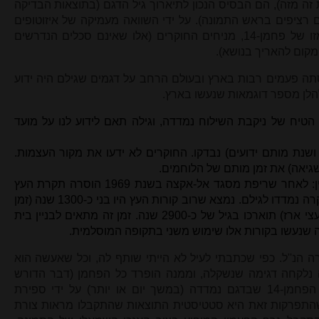
 זה מזה), הם הבסיס הנכון לתיארוך גיל הדגם (בתוצאות הבדיקה
 רציפים בראש התמונה). על ידי השוואה מעמיקה של איזוטופים
אחרים בעלי זמן מחצית חיים קצרה מזו של פחמן-14, מניחים החוקרים (אלו שאינם סכלים הנדרשים
מקום להאריך בנושא).
התיארוך באמצעות פחמן 14 נוסתה פעמים רבות בארץ ובעולם הרחב על דגמים שגילם היה ידוע
להלן מספר דוגמאות שנעשו בארץ.
יח של ניקבת השילוח נמדדה, וגילה תאם לידוע לנו על מועד
שנת מותם ידועים) נבדקו. החוקרים לא ידעו את מקור העצמות.
גיאה) את זמן מותם של הלוחמים.
בדיקה שהייתי מעורב בה בעקיפין: לאחר שריפת מסגד אל-אקצה בשנת 1969 הוסרה תקרת העץ
שלו, ודגמים מקורות העץ של התקרה נמדדו לגילם. נמצא שרוב קורות העץ היו בני כ-1300 שנה (זמן
בניין המסגד) אך חלקם (שזוהו כעצי ארז) תוארכו בגיל של כ-2900 שנה. זמן זה מתאים לבניין בית
ה שנעשו בקורות אלו שימוש משני בתקופה המוסלמית.
נ''ל. כפי שכתבתי לעיל לא הייתי שותף לה, וכל שאעשה הוא
 נלקחה דגימה שנשקלה, וממנה הופרד כל הפחמן (דבר הדורש
מיומנות) שבדגימה, ונשקל. התפרקות הפחמן-14 שבדגם נמדדה (במשך יום או יותר) על ידי ספירת
 שהתפרקות זאת היא סטטיסטית התוצאות שהתקבלו מראות צורת