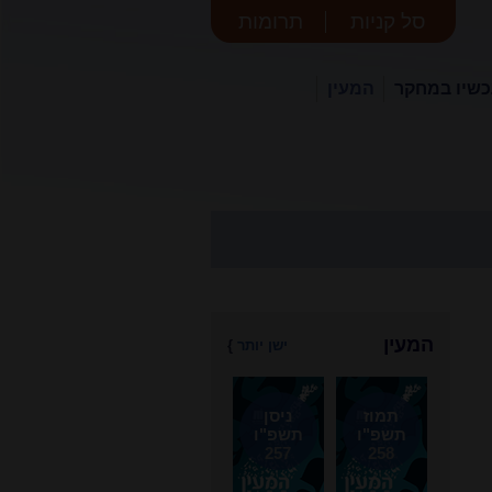
סל קניות
תרומות
שיו במחקר
המעין
המעין
ישן יותר
}
תמוז
ניסן
תשפ"ו
תשפ"ו
257
258