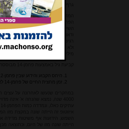
גרף כיול נוסף כפי שיוסבר בהמשך.
המדידות נעשות על ידי שתי שיטות. 
הפחמן-14 שדועכים
בזמן
המדידה. עבור
השיטה הזו עדיין בשימוש נרחב גם היום.
ודאות סטטיסטי עבור דגימות קטנות. 
רגישה ומדויקת יותר. באמצעות הטכניקה
ולא רק את אלו מתוכם שדועכים במשך ז
מיליגרמים בודדים של פחמן. השימוש ב
קביעת גיל באמצעות פחמן-14 מבוססת על שתי הנחות יסוד:
היחס הקבוע והידוע שבין פחמן-12 לפחמן-14 הקיים היום היה קיים גם בעבר.
זמן מחצית החיים של פחמן-14 לא השתנה במהלך השנים.
במחקרים שנעשו לאחרונה על עצים חי
4000 שנה, נמצא שהנחה א' אינה מד
ע
איזוטופ זה הייתה שונה במקצת מזו ה
השמש, הידועות אף משיטות מדידה אח