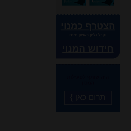
הצטרף כמנוי
וקבל גליון ראשון חינם
חידוש המנוי
היה שותף לפעילות
המכון
תרום כאן }