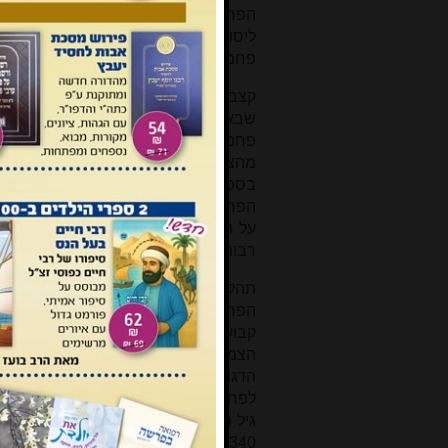
הפחמן האחרים הם יסודות יציבים, פחמן-14 הוא יסוד רדיואקטיבי, כלומר
ליסוד אחר (ל
חנקן
-14). קצב הדעיכה הוא קבוע, ונמדד ע''י הגודל הנקרא
פחמן-14 כ־5,730 שנים.
שבאטמוספירה (בכל מקום על פני כדו
פחמן-14 מוטמע ב
צמחים
יחד עם הא
מהצמחים הוא עובר ליצורים חיים אחר
הפחמן בצמח
נותר זהה
לשיעורו באטמו
ע
רבות).
תהליך ספיגת הפחמן נעצר כמעט לחלו
הפחמן-14 בחומר הולך ופוחת ע
הצמח או בעל החיים, ומודדים יחס זה 
5340 שנה. כמו לכל מדידה מדעית