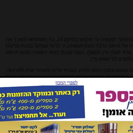
בִקשת ממני לתאר בקצרה את שיטת התיארוך הנעשית ע''י שימוש בפחמן 14, בה השתמשו לתארך את
יה אלי הייתה הדבר הנכון לעשותה, כי כל מי שנתקל בבעיה מדעית
ולא לעורך-דין למשל), כשם שבכל בעיה רפואית פונים לרופא
הביא לידי טעות ח''ו.
שנעשו במכון וויצמן למדע. עברתי עליהן ומצאתי אותן ללא דופי.
ון, ואת מנהלת המעבדה (ד"ר אליזבתה בואטו) שעשתה את עבודת
י.
ב מזוז שנתפרסם ב"אור תורה" שבט תשע''ב עמ' תנ-תס, ניתן
להבין שאתם חלוקים בדבר גילו של ספר התורה הנ''ל. הר"ן חי במאה ה-14 למניינם (נפטר בשנת 1375),
ואילו הסבירות הגבוהה (86%) לגיל המתוארך של ספר התורה שנקבעה ע''י פחמן 14 היא 1470-1680;
דהיינו, הסבירות היא שהגיל המוקדם ביותר לספר התורה הוא 100 שנה לאחר פטירת הר''ן. הבדיקות הראו
אנשי מקצוע) את שיטת התיארוך הנ'''ל.