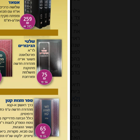
גילוי נאות. איני מכיר ולא נפגשתי מעול
צד במחלוקת וכמובן איני מתכוון להכרי
את יסודי התורה". כמו-כן מכונים המד
ראוי שדברים אלו לא יכתבו (בלשון המע
שנה, ובוודאי איני חוקר רק כדי להכ
למצוא לכך הסבר (וניתן לעשות כן) ולי
בהם. המדענים אינם סכלים, "אטו בשו
מדעיות ו\או של שיטות מדידה קיימו
בדבריכם.
תיארוך פחמן-14 היא שיטת
תיארוך רד
ביותר להערכת גילם של ממצאים
גיאולו
וילארד פרנק (ליבי
), שזכה ב
פרס נובל
על
המיועדות לכך, ועל ידי מדענים מיומנים.
בטבע מצויים שלושה
איזוטופים
של פח
(0.0000000001%). פחמן-14
נוצר
ע''