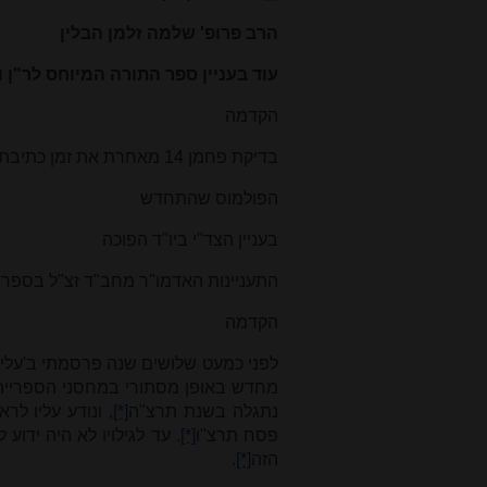
הרב פרופ' שלמה זלמן הבלין
עוד בעניין ספר התורה המיוחס לר"ן ו
הקדמה
בדיקת פחמן 14 מאחרת את זמן כתיבת הספר
הפולמוס שהתחדש
בעניין הצד"י ביו"ד הפוכה
התעניינות האדמו"ר מחב"ד זצ"ל בספר 
הקדמה
לפני כמעט שלושים שנה פרסמתי ב'עלי 
מחדש באופן מסתורי במחסני הספרייה
נתגלה בשנת תרצ"ה
[*]
, ונודע עליו לר
פסח תרצ"ו
[*]
. עד לגילויו לא היה ידוע
הזה
[*]
.